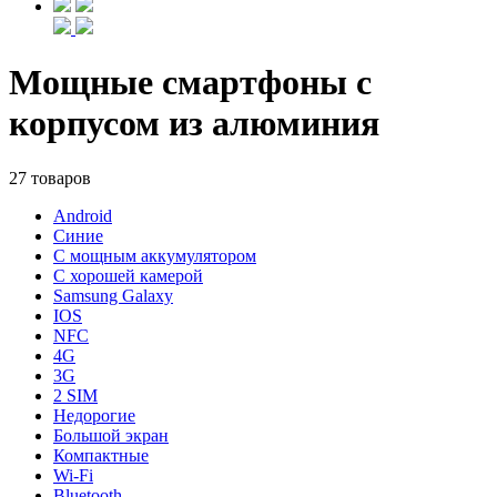
Мощные смартфоны с
корпусом из алюминия
27 товаров
Android
Синие
С мощным аккумулятором
С хорошей камерой
Samsung Galaxy
IOS
NFC
4G
3G
2 SIM
Недорогие
Большой экран
Компактные
Wi-Fi
Bluetooth