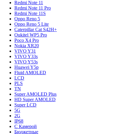
Redmi Note 11
Redmi Note 11 Pro
Redmi Note 11S
Oppo Reno 5
Oppo Reno 5 Lite
Caterpillar Cat S42H+
Oukitel WP5 Pro
Poco X4 Pro
Nokia XR20
VIVO Y31
VIVO Y33s
VIVO Y53s
Huawei Y5p
Fluid AMOLED
LCD
PLS
TN
Super AMOLED Plus
HD Super AMOLED
Super LCD
5G
2G
IP68
С Камерой
Бюджетные