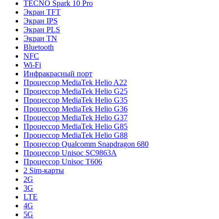
TECNO Spark 10 Pro
Экран TFT
Экран IPS
Экран PLS
Экран TN
Bluetooth
NFC
Wi-Fi
Инфракрасный порт
Процессор MediaTek Helio A22
Процессор MediaTek Helio G25
Процессор MediaTek Helio G35
Процессор MediaTek Helio G36
Процессор MediaTek Helio G37
Процессор MediaTek Helio G85
Процессор MediaTek Helio G88
Процессор Qualcomm Snapdragon 680
Процессор Unisoc SC9863A
Процессор Unisoc T606
2 Sim-карты
2G
3G
LTE
4G
5G