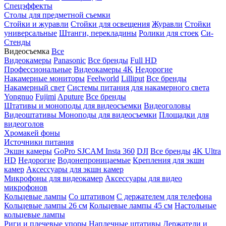
Спецэффекты
Столы для предметной съемки
Стойки и журавли
Стойки для освещения
Журавли
Стойки
универсальные
Штанги, перекладины
Ролики для стоек
Си-
Стенды
Видеосъемка
Все
Видеокамеры
Panasonic
Все бренды
Full HD
Профессиональные
Видеокамеры 4K
Недорогие
Накамерные мониторы
Feelworld
Lilliput
Все бренды
Накамерный свет
Системы питания для накамерного света
Yongnuo
Fujimi
Aputure
Все бренды
Штативы и моноподы для видеосъемки
Видеоголовы
Видеоштативы
Моноподы для видеосъемки
Площадки для
видеоголов
Хромакей фоны
Источники питания
Экшн камеры
GoPro
SJCAM
Insta 360
DJI
Все бренды
4K Ultra
HD
Недорогие
Водонепроницаемые
Крепления для экшн
камер
Аксессуары для экшн камер
Микрофоны для видеокамер
Аксессуары для видео
микрофонов
Кольцевые лампы
Со штативом
C держателем для телефона
Кольцевые лампы 26 см
Кольцевые лампы 45 см
Настольные
кольцевые лампы
Риги и плечевые упоры
Наплечные штативы
Держатели и