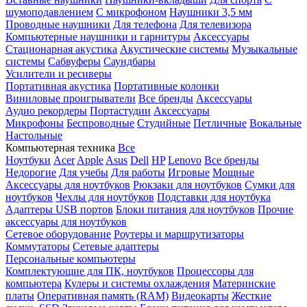
шумоподавлением
С микрофоном
Наушники 3,5 мм
Проводные наушники
Для телефона
Для телевизора
Компьютерные наушники и гарнитуры
Аксессуары
Стационарная акустика
Акустические системы
Музыкальные
системы
Сабвуферы
Саундбары
Усилители и ресиверы
Портативная акустика
Портативные колонки
Виниловые проигрыватели
Все бренды
Аксессуары
Аудио рекордеры
Портастудии
Аксессуары
Микрофоны
Беспроводные
Студийные
Петличные
Вокальные
Настольные
Компьютерная техника
Все
Ноутбуки
Acer
Apple
Asus
Dell
HP
Lenovo
Все бренды
Недорогие
Для учебы
Для работы
Игровые
Мощные
Аксессуары для ноутбуков
Рюкзаки для ноутбуков
Сумки для
ноутбуков
Чехлы для ноутбуков
Подставки для ноутбука
Адаптеры USB портов
Блоки питания для ноутбуков
Прочие
аксессуары для ноутбуков
Сетевое оборудование
Роутеры и маршрутизаторы
Коммутаторы
Сетевые адаптеры
Персональные компьютеры
Комплектующие для ПК, ноутбуков
Процессоры для
компьютера
Кулеры и системы охлаждения
Материнские
платы
Оперативная память (RAM)
Видеокарты
Жесткие