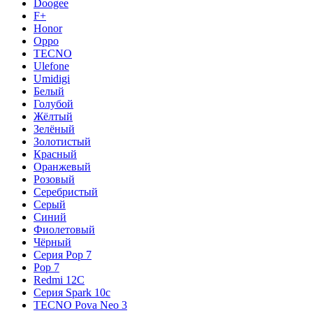
Doogee
F+
Honor
Oppo
TECNO
Ulefone
Umidigi
Белый
Голубой
Жёлтый
Зелёный
Золотистый
Красный
Оранжевый
Розовый
Серебристый
Серый
Синий
Фиолетовый
Чёрный
Серия Pop 7
Pop 7
Redmi 12C
Серия Spark 10c
TECNO Pova Neo 3