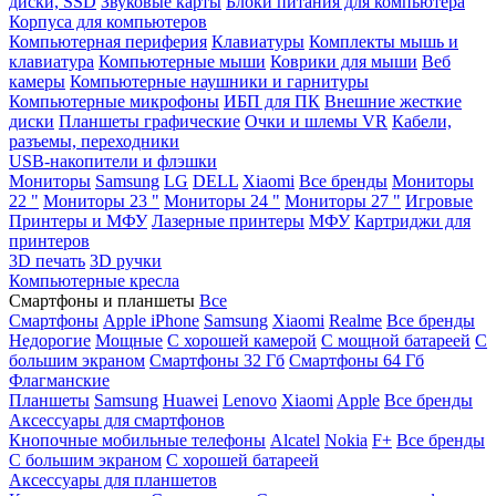
диски, SSD
Звуковые карты
Блоки питания для компьютера
Корпуса для компьютеров
Компьютерная периферия
Клавиатуры
Комплекты мышь и
клавиатура
Компьютерные мыши
Коврики для мыши
Веб
камеры
Компьютерные наушники и гарнитуры
Компьютерные микрофоны
ИБП для ПК
Внешние жесткие
диски
Планшеты графические
Очки и шлемы VR
Кабели,
разъемы, переходники
USB-накопители и флэшки
Мониторы
Samsung
LG
DELL
Xiaomi
Все бренды
Мониторы
22 "
Мониторы 23 "
Мониторы 24 "
Мониторы 27 "
Игровые
Принтеры и МФУ
Лазерные принтеры
МФУ
Картриджи для
принтеров
3D печать
3D ручки
Компьютерные кресла
Смартфоны и планшеты
Все
Смартфоны
Apple iPhone
Samsung
Xiaomi
Realme
Все бренды
Недорогие
Мощные
С хорошей камерой
С мощной батареей
С
большим экраном
Смартфоны 32 Гб
Смартфоны 64 Гб
Флагманские
Планшеты
Samsung
Huawei
Lenovo
Xiaomi
Apple
Все бренды
Аксессуары для смартфонов
Кнопочные мобильные телефоны
Alcatel
Nokia
F+
Все бренды
С большим экраном
С хорошей батареей
Аксессуары для планшетов