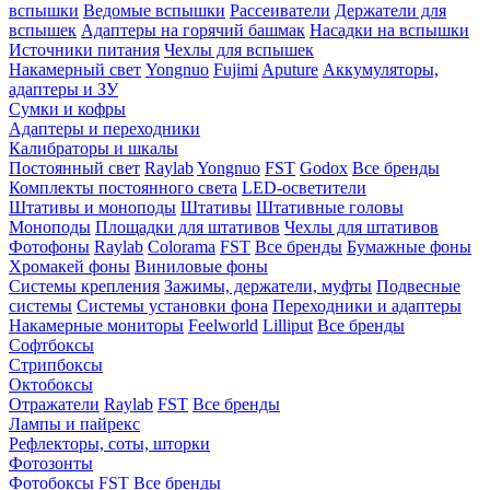
вспышки
Ведомые вспышки
Рассеиватели
Держатели для
вспышек
Адаптеры на горячий башмак
Насадки на вспышки
Источники питания
Чехлы для вспышек
Накамерный свет
Yongnuo
Fujimi
Aputure
Аккумуляторы,
адаптеры и ЗУ
Сумки и кофры
Адаптеры и переходники
Калибраторы и шкалы
Постоянный свет
Raylab
Yongnuo
FST
Godox
Все бренды
Комплекты постоянного света
LED-осветители
Штативы и моноподы
Штативы
Штативные головы
Моноподы
Площадки для штативов
Чехлы для штативов
Фотофоны
Raylab
Colorama
FST
Все бренды
Бумажные фоны
Хромакей фоны
Виниловые фоны
Системы крепления
Зажимы, держатели, муфты
Подвесные
системы
Системы установки фона
Переходники и адаптеры
Накамерные мониторы
Feelworld
Lilliput
Все бренды
Софтбоксы
Стрипбоксы
Октобоксы
Отражатели
Raylab
FST
Все бренды
Лампы и пайрекс
Рефлекторы, соты, шторки
Фотозонты
Фотобоксы
FST
Все бренды