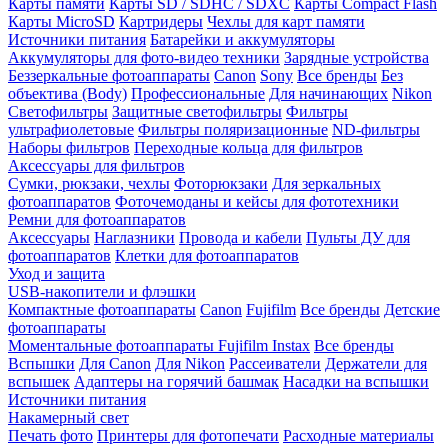
Карты памяти
Карты SD / SDHC / SDXC
Карты Compact Flash
Карты MicroSD
Картридеры
Чехлы для карт памяти
Источники питания
Батарейки и аккумуляторы
Аккумуляторы для фото-видео техники
Зарядные устройства
Беззеркальные фотоаппараты
Canon
Sony
Все бренды
Без
объектива (Body)
Профессиональные
Для начинающих
Nikon
Светофильтры
Защитные светофильтры
Фильтры
ультрафиолетовые
Фильтры поляризационные
ND-фильтры
Наборы фильтров
Переходные кольца для фильтров
Аксессуары для фильтров
Сумки, рюкзаки, чехлы
Фоторюкзаки
Для зеркальных
фотоаппаратов
Фоточемоданы и кейсы для фототехники
Ремни для фотоаппаратов
Аксессуары
Наглазники
Провода и кабели
Пульты ДУ для
фотоаппаратов
Клетки для фотоаппаратов
Уход и защита
USB-накопители и флэшки
Компактные фотоаппараты
Canon
Fujifilm
Все бренды
Детские
фотоаппараты
Моментальные фотоаппараты
Fujifilm Instax
Все бренды
Вспышки
Для Canon
Для Nikon
Рассеиватели
Держатели для
вспышек
Адаптеры на горячий башмак
Насадки на вспышки
Источники питания
Накамерный свет
Печать фото
Принтеры для фотопечати
Расходные материалы