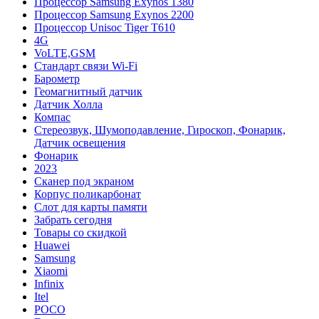
Процессор Samsung Exynos 1380
Процессор Samsung Exynos 2200
Процессор Unisoc Tiger T610
4G
VoLTE,GSM
Cтандарт связи Wi-Fi
Барометр
Геомагнитный датчик
Датчик Холла
Компас
Стереозвук, Шумоподавление, Гироскоп, Фонарик,
Датчик освещения
Фонарик
2023
Сканер под экраном
Корпус поликарбонат
Слот для карты памяти
Забрать сегодня
Товары со скидкой
Huawei
Samsung
Xiaomi
Infinix
Itel
POCO