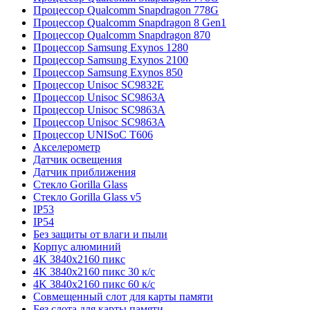
Процессор Qualcomm Snapdragon 778G
Процессор Qualcomm Snapdragon 8 Gen1
Процессор Qualcomm Snapdragon 870
Процессор Samsung Exynos 1280
Процессор Samsung Exynos 2100
Процессор Samsung Exynos 850
Процессор Unisoc SC9832E
Процессор Unisoc SC9863A
Процессор Unisoc SC9863A
Процессор Unisoc SC9863A
Процессор UNISoC T606
Акселерометр
Датчик освещения
Датчик приближения
Стекло Gorilla Glass
Стекло Gorilla Glass v5
IP53
IP54
Без защиты от влаги и пыли
Корпус алюминий
4K 3840x2160 пикс
4K 3840x2160 пикс 30 к/с
4K 3840x2160 пикс 60 к/с
Совмещенный слот для карты памяти
Без слота для карты памяти