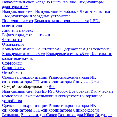
Накамерный свет
Yongnuo
Fujimi
Aputure
Аккумуляторы,
адаптеры и ЗУ
Импульсный свет
Импульсные моноблоки
Лампы-вспышки
Аккумуляторы и зарядные устройства
Постоянный свет
Комплекты постоянного света
LED-
осветители
Лампы и пайрекс
Рефлекторы, соты, шторки
Фотозонты
Отражатели
Кольцевые лампы
Со штативом
С держателем для телефона
Кольцевые лампы 26 см
Кольцевые лампы 45 см
Настольные
кольцевые лампы
Софтбоксы
Стрипбоксы
Октобоксы
Средства синхронизации
Радиосинхронизаторы
ИК
синхронизаторы
TTL-синхронизаторы
Синхрокабели
Студийное оборудование
Все
Импульсный свет
Raylab
FST
Godox
Все бренды
Импульсные
моноблоки
Лампы-вспышки
Аккумуляторы и зарядные
устройства
Средства синхронизации
Радиосинхронизаторы
ИК
синхронизаторы
TTL-синхронизаторы
Синхрокабели
Вспышки
Вспышки для Canon
Вспышки для Nikon
Ведущие