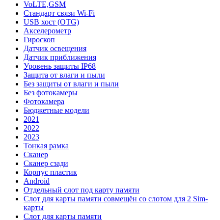
VoLTE,GSM
Стандарт связи Wi-Fi
USB хост (OTG)
Акселерометр
Гироскоп
Датчик освещения
Датчик приближения
Уровень защиты IP68
Защита от влаги и пыли
Без защиты от влаги и пыли
Без фотокамеры
Фотокамера
Бюджетные модели
2021
2022
2023
Тонкая рамка
Сканер
Сканер сзади
Корпус пластик
Android
Отдельный слот под карту памяти
Слот для карты памяти совмещён со слотом для 2 Sim-
карты
Слот для карты памяти