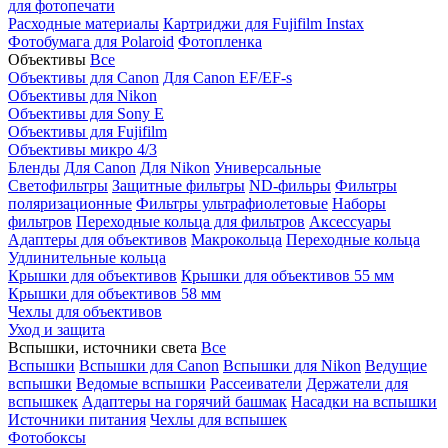
для фотопечати
Расходные материалы
Картриджи для Fujifilm Instax
Фотобумага для Polaroid
Фотопленка
Объективы
Все
Объективы для Canon
Для Canon EF/EF-s
Объективы для Nikon
Объективы для Sony E
Объективы для Fujifilm
Объективы микро 4/3
Бленды
Для Canon
Для Nikon
Универсальные
Светофильтры
Защитные фильтры
ND-фильры
Фильтры
поляризационные
Фильтры ультрафиолетовые
Наборы
фильтров
Переходные кольца для фильтров
Аксессуары
Адаптеры для объективов
Макрокольца
Переходные кольца
Удлинительные кольца
Крышки для объективов
Крышки для объективов 55 мм
Крышки для объективов 58 мм
Чехлы для объективов
Уход и защита
Вспышки, источники света
Все
Вспышки
Вспышки для Canon
Вспышки для Nikon
Ведущие
вспышки
Ведомые вспышки
Рассеиватели
Держатели для
вспышкек
Адаптеры на горячий башмак
Насадки на вспышки
Источники питания
Чехлы для вспышек
Фотобоксы