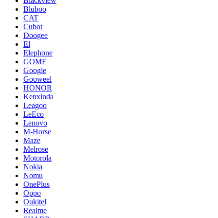
Blackview
Bluboo
CAT
Cubot
Doogee
El
Elephone
GOME
Google
Gooweel
HONOR
Kenxinda
Leagoo
LeEco
Lenovo
M-Horse
Maze
Melrose
Motorola
Nokia
Nomu
OnePlus
Oppo
Oukitel
Realme