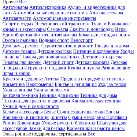
Прочее
Все
Автотовары
Автоэлектроника
Аудио- и видеотехника для
авто
Автомобильные охранные системы
Автоаксессуары
Автозапчасти
Автомобильные инструменты
Спорт и отдых
Электрический транспорт
Туризм
Роликовые
коньки и аксессуары
Самокаты
Скейты и лонгборды
Игры
Единоборства
Фитнес и тренажеры
Командные виды спорта
Охота и рыбалка
Водный спорт
Велоспорт
Дом, дача, ремонт
Строительство и ремонт
Товары для дома
Детские товары
Детские коляски
Питание и кормление
Уход и
гигиена
Товары для новорождённых
Детские автокресла
Товары для школы
Детский спорт
Детская комната
Детская
площадка
Игрушки и подарки
Куклы и пупсы
Развивающие
игры и хобби
Красота и здоровье
Аптека
Средства и предметы гигиены
Косметика
Парфюмерия
Бритье и депиляция
Уход за телом
Уход за лицом
Уход за волосами
Бытовая техника
Техника для кухни
Техника для дома
Техника для красоты и здоровья
Климатическая техника
Умный дом и безопасность
Белье и аксессуары
Белье
Солнцезащитные очки
Зонты
Кошельки, визитницы, кисеты
Сумки
Чемоданы
Портфели
Ремни
Ключницы
Умные ручки и блокноты
Шкатулки для
аксессуаров
Замки для багажа
Косметички и бьюти-кейсы
Электронные подарочные сертификаты
Все