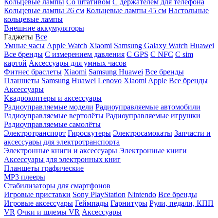
Кольцевые лампы
Со штативом
C держателем для телефона
Кольцевые лампы 26 см
Кольцевые лампы 45 см
Настольные
кольцевые лампы
Внешние аккумуляторы
Гаджеты
Все
Умные часы
Apple Watch
Xiaomi
Samsung Galaxy Watch
Huawei
Все бренды
C измерением давления
C GPS
C NFC
C sim
картой
Аксессуары для умных часов
Фитнес браслеты
Xiaomi
Samsung
Huawei
Все бренды
Планшеты
Samsung
Huawei
Lenovo
Xiaomi
Apple
Все бренды
Аксессуары
Квадрокоптеры и аксессуары
Радиоуправляемые модели
Радиоуправляемые автомобили
Радиоуправляемые вертолёты
Радиоуправляемые игрушки
Радиоуправляемые самолёты
Электротранспорт
Гироскутеры
Электросамокаты
Запчасти и
аксессуары для электротранспорта
Электронные книги и аксессуары
Электронные книги
Аксессуары для электронных книг
Планшеты графические
MP3 плееры
Стабилизаторы для смартфонов
Игровые приставки
Sony PlayStation
Nintendo
Все бренды
Игровые аксессуары
Геймпады
Гарнитуры
Рули, педали, КПП
VR
Очки и шлемы VR
Аксессуары