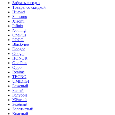
Забрать сегодня
Товары со скидкой
Huawei
Samsung
Xiaomi
Infinix
Nothing
OnePlus
POCO
Blackview
Doogee
Google
HONOR
One Plus
Oppo
Realme
TECNO
UMIDIGI
Бежевый
Белый
Голубой
Жёлтый
Зелёный
Золотистый
Красный