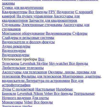
зажимы
Сумки для видеотехники
Квадрокоптеры
Все бренды
FPV
Недорогие
С хорошей
камерой
На пульте управления
Аксессуары для
квадрокоптеров
Запчасти для квадрокоптеров
Стедикамы
Электронные стедикамы
Аксессуары для
стедикамов
Монтажное оборудование
Видеомикшеры
Суфлеры
Слайдеры и рельсовые системы
Видоискатели и фоллоу-фокусы
Аудио рекордеры
Видеосендеры
Видеорекордеры
Оптические приборы
Все
Телескопы
Levenhuk Skyline
Sky-watcher
Все бренды
Любительские телескопы
Аксессуары для телескопов
Окуляры, линзы, призмы для
телескопов
Фильтры для телескопов
Монтировки, адаптеры,
видоискатели
Литература по астрономии
Все для
астрофотографии
Лупы
С подсветкой
Настольные
Налобные
Бинокли
Levenhuk
Nikon
Veber
Все бренды
Театральные
Ночного видения
Для охоты
Монокуляры
Veber
Все бренды
Зрительные трубы