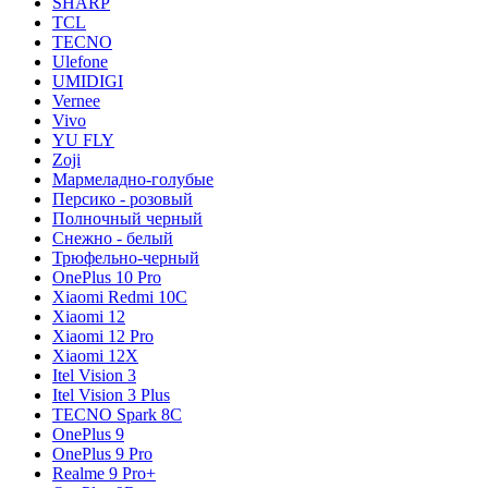
SHARP
TCL
TECNO
Ulefone
UMIDIGI
Vernee
Vivo
YU FLY
Zoji
Мармеладно-голубые
Персико - розовый
Полночный черный
Снежно - белый
Трюфельно-черный
OnePlus 10 Pro
Xiaomi Redmi 10C
Xiaomi 12
Xiaomi 12 Pro
Xiaomi 12X
Itel Vision 3
Itel Vision 3 Plus
TECNO Spark 8C
OnePlus 9
OnePlus 9 Pro
Realme 9 Pro+