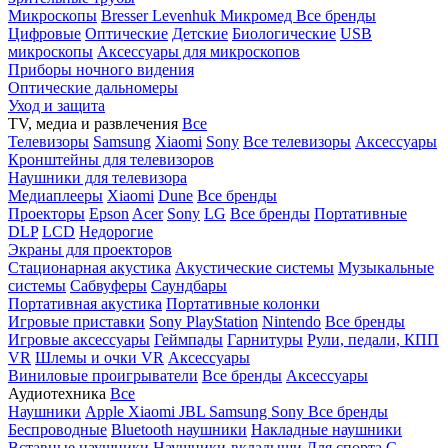
Микроскопы
Bresser
Levenhuk
Микромед
Все бренды
Цифровые
Оптические
Детские
Биологические
USB
микроскопы
Аксессуары для микроскопов
Приборы ночного видения
Оптические дальномеры
Уход и защита
TV, медиа и развлечения
Все
Телевизоры
Samsung
Xiaomi
Sony
Все телевизоры
Аксессуары
Кронштейны для телевизоров
Наушники для телевизора
Медиаплееры
Xiaomi
Dune
Все бренды
Проекторы
Epson
Acer
Sony
LG
Все бренды
Портативные
DLP
LCD
Недорогие
Экраны для проекторов
Стационарная акустика
Акустические системы
Музыкальные
системы
Сабвуферы
Саундбары
Портативная акустика
Портативные колонки
Игровые приставки
Sony PlayStation
Nintendo
Все бренды
Игровые аксессуары
Геймпады
Гарнитуры
Рули, педали, КПП
VR
Шлемы и очки VR
Аксессуары
Виниловые проигрыватели
Все бренды
Аксессуары
Аудиотехника
Все
Наушники
Apple
Xiaomi
JBL
Samsung
Sony
Все бренды
Беспроводные
Bluetooth наушники
Накладные наушники
Вставные наушники
Наушники-вкладыши
Для спорта
С