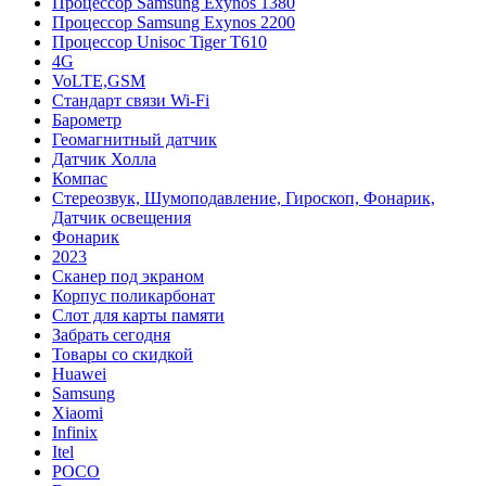
Процессор Samsung Exynos 1380
Процессор Samsung Exynos 2200
Процессор Unisoc Tiger T610
4G
VoLTE,GSM
Cтандарт связи Wi-Fi
Барометр
Геомагнитный датчик
Датчик Холла
Компас
Стереозвук, Шумоподавление, Гироскоп, Фонарик,
Датчик освещения
Фонарик
2023
Сканер под экраном
Корпус поликарбонат
Слот для карты памяти
Забрать сегодня
Товары со скидкой
Huawei
Samsung
Xiaomi
Infinix
Itel
POCO