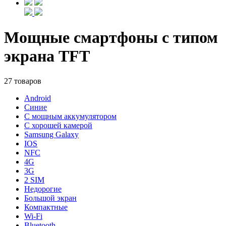
Мощные смартфоны с типом
экрана TFT
27 товаров
Android
Синие
С мощным аккумулятором
С хорошей камерой
Samsung Galaxy
IOS
NFC
4G
3G
2 SIM
Недорогие
Большой экран
Компактные
Wi-Fi
Bluetooth