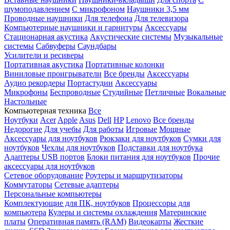
шумоподавлением
С микрофоном
Наушники 3,5 мм
Проводные наушники
Для телефона
Для телевизора
Компьютерные наушники и гарнитуры
Аксессуары
Стационарная акустика
Акустические системы
Музыкальные
системы
Сабвуферы
Саундбары
Усилители и ресиверы
Портативная акустика
Портативные колонки
Виниловые проигрыватели
Все бренды
Аксессуары
Аудио рекордеры
Портастудии
Аксессуары
Микрофоны
Беспроводные
Студийные
Петличные
Вокальные
Настольные
Компьютерная техника
Все
Ноутбуки
Acer
Apple
Asus
Dell
HP
Lenovo
Все бренды
Недорогие
Для учебы
Для работы
Игровые
Мощные
Аксессуары для ноутбуков
Рюкзаки для ноутбуков
Сумки для
ноутбуков
Чехлы для ноутбуков
Подставки для ноутбука
Адаптеры USB портов
Блоки питания для ноутбуков
Прочие
аксессуары для ноутбуков
Сетевое оборудование
Роутеры и маршрутизаторы
Коммутаторы
Сетевые адаптеры
Персональные компьютеры
Комплектующие для ПК, ноутбуков
Процессоры для
компьютера
Кулеры и системы охлаждения
Материнские
платы
Оперативная память (RAM)
Видеокарты
Жесткие