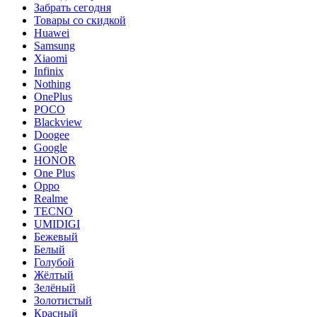
Забрать сегодня
Товары со скидкой
Huawei
Samsung
Xiaomi
Infinix
Nothing
OnePlus
POCO
Blackview
Doogee
Google
HONOR
One Plus
Oppo
Realme
TECNO
UMIDIGI
Бежевый
Белый
Голубой
Жёлтый
Зелёный
Золотистый
Красный