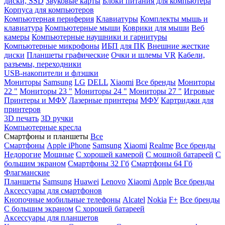
диски, SSD
Звуковые карты
Блоки питания для компьютера
Корпуса для компьютеров
Компьютерная периферия
Клавиатуры
Комплекты мышь и
клавиатура
Компьютерные мыши
Коврики для мыши
Веб
камеры
Компьютерные наушники и гарнитуры
Компьютерные микрофоны
ИБП для ПК
Внешние жесткие
диски
Планшеты графические
Очки и шлемы VR
Кабели,
разъемы, переходники
USB-накопители и флэшки
Мониторы
Samsung
LG
DELL
Xiaomi
Все бренды
Мониторы
22 "
Мониторы 23 "
Мониторы 24 "
Мониторы 27 "
Игровые
Принтеры и МФУ
Лазерные принтеры
МФУ
Картриджи для
принтеров
3D печать
3D ручки
Компьютерные кресла
Смартфоны и планшеты
Все
Смартфоны
Apple iPhone
Samsung
Xiaomi
Realme
Все бренды
Недорогие
Мощные
С хорошей камерой
С мощной батареей
С
большим экраном
Смартфоны 32 Гб
Смартфоны 64 Гб
Флагманские
Планшеты
Samsung
Huawei
Lenovo
Xiaomi
Apple
Все бренды
Аксессуары для смартфонов
Кнопочные мобильные телефоны
Alcatel
Nokia
F+
Все бренды
С большим экраном
С хорошей батареей
Аксессуары для планшетов