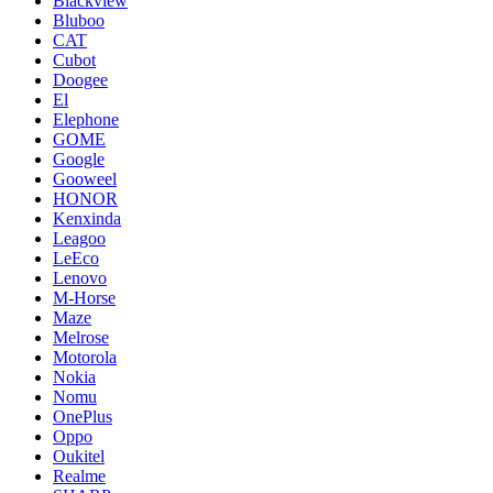
Blackview
Bluboo
CAT
Cubot
Doogee
El
Elephone
GOME
Google
Gooweel
HONOR
Kenxinda
Leagoo
LeEco
Lenovo
M-Horse
Maze
Melrose
Motorola
Nokia
Nomu
OnePlus
Oppo
Oukitel
Realme