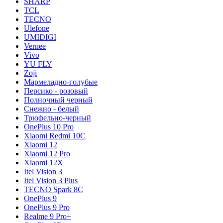
SHARP
TCL
TECNO
Ulefone
UMIDIGI
Vernee
Vivo
YU FLY
Zoji
Мармеладно-голубые
Персико - розовый
Полночный черный
Снежно - белый
Трюфельно-черный
OnePlus 10 Pro
Xiaomi Redmi 10C
Xiaomi 12
Xiaomi 12 Pro
Xiaomi 12X
Itel Vision 3
Itel Vision 3 Plus
TECNO Spark 8C
OnePlus 9
OnePlus 9 Pro
Realme 9 Pro+