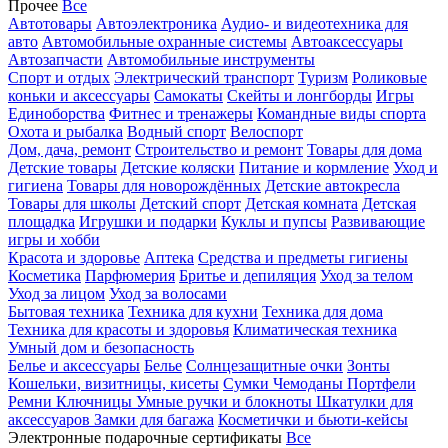
Прочее
Все
Автотовары
Автоэлектроника
Аудио- и видеотехника для
авто
Автомобильные охранные системы
Автоаксессуары
Автозапчасти
Автомобильные инструменты
Спорт и отдых
Электрический транспорт
Туризм
Роликовые
коньки и аксессуары
Самокаты
Скейты и лонгборды
Игры
Единоборства
Фитнес и тренажеры
Командные виды спорта
Охота и рыбалка
Водный спорт
Велоспорт
Дом, дача, ремонт
Строительство и ремонт
Товары для дома
Детские товары
Детские коляски
Питание и кормление
Уход и
гигиена
Товары для новорождённых
Детские автокресла
Товары для школы
Детский спорт
Детская комната
Детская
площадка
Игрушки и подарки
Куклы и пупсы
Развивающие
игры и хобби
Красота и здоровье
Аптека
Средства и предметы гигиены
Косметика
Парфюмерия
Бритье и депиляция
Уход за телом
Уход за лицом
Уход за волосами
Бытовая техника
Техника для кухни
Техника для дома
Техника для красоты и здоровья
Климатическая техника
Умный дом и безопасность
Белье и аксессуары
Белье
Солнцезащитные очки
Зонты
Кошельки, визитницы, кисеты
Сумки
Чемоданы
Портфели
Ремни
Ключницы
Умные ручки и блокноты
Шкатулки для
аксессуаров
Замки для багажа
Косметички и бьюти-кейсы
Электронные подарочные сертификаты
Все