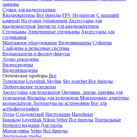
зажимы
Сумки для видеотехники
Квадрокоптеры
Все бренды
FPV
Недорогие
С хорошей
камерой
На пульте управления
Аксессуары для
квадрокоптеров
Запчасти для квадрокоптеров
Стедикамы
Электронные стедикамы
Аксессуары для
стедикамов
Монтажное оборудование
Видеомикшеры
Суфлеры
Слайдеры и рельсовые системы
Видоискатели и фоллоу-фокусы
Аудио рекордеры
Видеосендеры
Видеорекордеры
Оптические приборы
Все
Телескопы
Levenhuk Skyline
Sky-watcher
Все бренды
Любительские телескопы
Аксессуары для телескопов
Окуляры, линзы, призмы для
телескопов
Фильтры для телескопов
Монтировки, адаптеры,
видоискатели
Литература по астрономии
Все для
астрофотографии
Лупы
С подсветкой
Настольные
Налобные
Бинокли
Levenhuk
Nikon
Veber
Все бренды
Театральные
Ночного видения
Для охоты
Монокуляры
Veber
Все бренды
Зрительные трубы