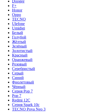
Doogee
F+
Honor
Oppo
TECNO
Ulefone
Umidigi
Белый
Голубой
Жёлтый
Зелёный
Золотистый
Красный
Оранжевый
Розовый
Серебристый
Серый
Синий
Фиолетовый
Чёрный
Серия Pop 7
Pop 7
Redmi 12C
Серия Spark 10c
TECNO Pova Neo 3