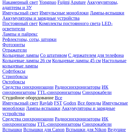
Накамерный свет
Yongnuo
Fujimi
Aputure
Аккумуляторы,
адаптеры и ЗУ
Импульсный свет
Импульсные моноблоки
Лампы-вспышки
Аккумуляторы и зарядные устройства
Постоянный свет
Комплекты постоянного света
LED-
осветители
Лампы и пайрекс
Рефлекторы, соты, шторки
Фотозонты
Отражатели
Кольцевые лампы
Со штативом
С держателем для телефона
Кольцевые лампы 26 см
Кольцевые лампы 45 см
Настольные
кольцевые лампы
Софтбоксы
Стрипбоксы
Октобоксы
Средства синхронизации
Радиосинхронизаторы
ИК
синхронизаторы
TTL-синхронизаторы
Синхрокабели
Студийное оборудование
Все
Импульсный свет
Raylab
FST
Godox
Все бренды
Импульсные
моноблоки
Лампы-вспышки
Аккумуляторы и зарядные
устройства
Средства синхронизации
Радиосинхронизаторы
ИК
синхронизаторы
TTL-синхронизаторы
Синхрокабели
Вспышки
Вспышки для Canon
Вспышки для Nikon
Ведущие