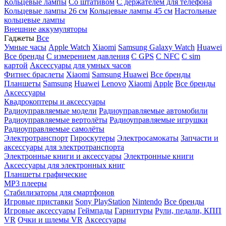
Кольцевые лампы
Со штативом
C держателем для телефона
Кольцевые лампы 26 см
Кольцевые лампы 45 см
Настольные
кольцевые лампы
Внешние аккумуляторы
Гаджеты
Все
Умные часы
Apple Watch
Xiaomi
Samsung Galaxy Watch
Huawei
Все бренды
C измерением давления
C GPS
C NFC
C sim
картой
Аксессуары для умных часов
Фитнес браслеты
Xiaomi
Samsung
Huawei
Все бренды
Планшеты
Samsung
Huawei
Lenovo
Xiaomi
Apple
Все бренды
Аксессуары
Квадрокоптеры и аксессуары
Радиоуправляемые модели
Радиоуправляемые автомобили
Радиоуправляемые вертолёты
Радиоуправляемые игрушки
Радиоуправляемые самолёты
Электротранспорт
Гироскутеры
Электросамокаты
Запчасти и
аксессуары для электротранспорта
Электронные книги и аксессуары
Электронные книги
Аксессуары для электронных книг
Планшеты графические
MP3 плееры
Стабилизаторы для смартфонов
Игровые приставки
Sony PlayStation
Nintendo
Все бренды
Игровые аксессуары
Геймпады
Гарнитуры
Рули, педали, КПП
VR
Очки и шлемы VR
Аксессуары