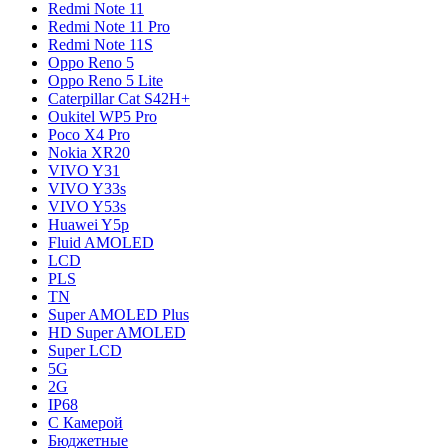
Redmi Note 11
Redmi Note 11 Pro
Redmi Note 11S
Oppo Reno 5
Oppo Reno 5 Lite
Caterpillar Cat S42H+
Oukitel WP5 Pro
Poco X4 Pro
Nokia XR20
VIVO Y31
VIVO Y33s
VIVO Y53s
Huawei Y5p
Fluid AMOLED
LCD
PLS
TN
Super AMOLED Plus
HD Super AMOLED
Super LCD
5G
2G
IP68
С Камерой
Бюджетные