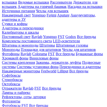
вспышки
Ведомые вспышки
Рассеиватели
Держатели для
вспышек
Адаптеры на горячий башмак
Насадки на вспышки
Источники питания
Чехлы для вспышек
Накамерный свет
Yongnuo
Fujimi
Aputure
Аккумуляторы,
адаптеры и ЗУ
Сумки и кофры
Адаптеры и переходники
Калибраторы и шкалы
Постоянный свет
Raylab
Yongnuo
FST
Godox
Все бренды
Комплекты постоянного света
LED-осветители
Штативы и моноподы
Штативы
Штативные головы
Моноподы
Площадки для штативов
Чехлы для штативов
Фотофоны
Raylab
Colorama
FST
Все бренды
Бумажные фоны
Хромакей фоны
Виниловые фоны
Системы крепления
Зажимы, держатели, муфты
Подвесные
системы
Системы установки фона
Переходники и адаптеры
Накамерные мониторы
Feelworld
Lilliput
Все бренды
Софтбоксы
Стрипбоксы
Октобоксы
Отражатели
Raylab
FST
Все бренды
Лампы и пайрекс
Рефлекторы, соты, шторки
Фотозонты
Фотобоксы
FST
Все бренды