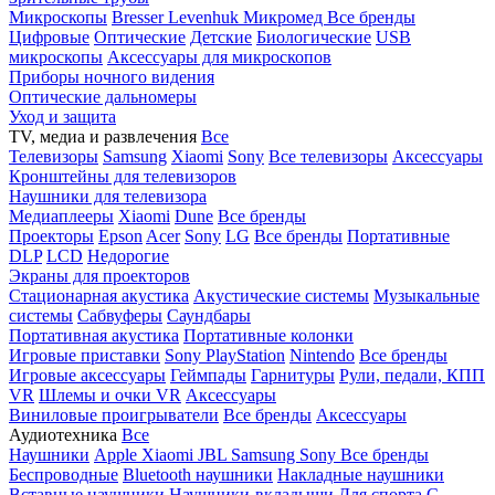
Микроскопы
Bresser
Levenhuk
Микромед
Все бренды
Цифровые
Оптические
Детские
Биологические
USB
микроскопы
Аксессуары для микроскопов
Приборы ночного видения
Оптические дальномеры
Уход и защита
TV, медиа и развлечения
Все
Телевизоры
Samsung
Xiaomi
Sony
Все телевизоры
Аксессуары
Кронштейны для телевизоров
Наушники для телевизора
Медиаплееры
Xiaomi
Dune
Все бренды
Проекторы
Epson
Acer
Sony
LG
Все бренды
Портативные
DLP
LCD
Недорогие
Экраны для проекторов
Стационарная акустика
Акустические системы
Музыкальные
системы
Сабвуферы
Саундбары
Портативная акустика
Портативные колонки
Игровые приставки
Sony PlayStation
Nintendo
Все бренды
Игровые аксессуары
Геймпады
Гарнитуры
Рули, педали, КПП
VR
Шлемы и очки VR
Аксессуары
Виниловые проигрыватели
Все бренды
Аксессуары
Аудиотехника
Все
Наушники
Apple
Xiaomi
JBL
Samsung
Sony
Все бренды
Беспроводные
Bluetooth наушники
Накладные наушники
Вставные наушники
Наушники-вкладыши
Для спорта
С