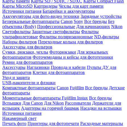
Карты памяти
Карты SD / SDHC / SDXC
Карты Compact Flash
Карты MicroSD
Картридеры
Чехлы для карт памяти
Источники питания
Батарейки и аккумуляторы
Аккумуляторы для фото-видео техники
Зарядные устройства
Беззеркальные фотоаппараты
Canon
Sony
Все бренды
Без
объектива (Body)
Профессиональные
Для начинающих
Nikon
Светофильтры
Защитные светофильтры
Фильтры
ультрафиолетовые
Фильтры поляризационные
ND-фильтры
Наборы фильтров
Переходные кольца для фильтров
Аксессуары для фильтров
Сумки, рюкзаки, чехлы
Фоторюкзаки
Для зеркальных
фотоаппаратов
Фоточемоданы и кейсы для фототехники
Ремни для фотоаппаратов
Аксессуары
Наглазники
Провода и кабели
Пульты ДУ для
фотоаппаратов
Клетки для фотоаппаратов
Уход и защита
USB-накопители и флэшки
Компактные фотоаппараты
Canon
Fujifilm
Все бренды
Детские
фотоаппараты
Моментальные фотоаппараты
Fujifilm Instax
Все бренды
Вспышки
Для Canon
Для Nikon
Рассеиватели
Держатели для
вспышек
Адаптеры на горячий башмак
Насадки на вспышки
Источники питания
Накамерный свет
Печать фото
Принтеры для фотопечати
Расходные материалы