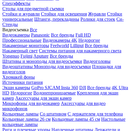
Спецэффекты
Столы для предметной съемки
Стойки и журавли
Стойки для освещения
Журавли
Стойки
универсальные
Штанги, перекладины
Ролики для стоек
Си-
Стенды
Видеосъемка
Все
Видеокамеры
Panasonic
Все бренды
Full HD
Профессиональные
Видеокамеры 4K
Недорогие
Накамерные мониторы
Feelworld
Lilliput
Все бренды
Накамерный свет
Системы питания для накамерного света
Yongnuo
Fujimi
Aputure
Все бренды
Штативы и моноподы для видеосъемки
Видеоголовы
Видеоштативы
Моноподы для видеосъемки
Площадки для
видеоголов
Хромакей фоны
Источники питания
Экшн камеры
GoPro
SJCAM
Insta 360
DJI
Все бренды
4K Ultra
HD
Недорогие
Водонепроницаемые
Крепления для экшн
камер
Аксессуары для экшн камер
Микрофоны для видеокамер
Аксессуары для видео
микрофонов
Кольцевые лампы
Со штативом
C держателем для телефона
Кольцевые лампы 26 см
Кольцевые лампы 45 см
Настольные
кольцевые лампы
Риги и плечевые упоры
Наплечные штативы
Держатели и