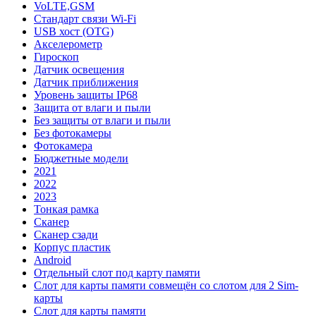
VoLTE,GSM
Стандарт связи Wi-Fi
USB хост (OTG)
Акселерометр
Гироскоп
Датчик освещения
Датчик приближения
Уровень защиты IP68
Защита от влаги и пыли
Без защиты от влаги и пыли
Без фотокамеры
Фотокамера
Бюджетные модели
2021
2022
2023
Тонкая рамка
Сканер
Сканер сзади
Корпус пластик
Android
Отдельный слот под карту памяти
Слот для карты памяти совмещён со слотом для 2 Sim-
карты
Слот для карты памяти