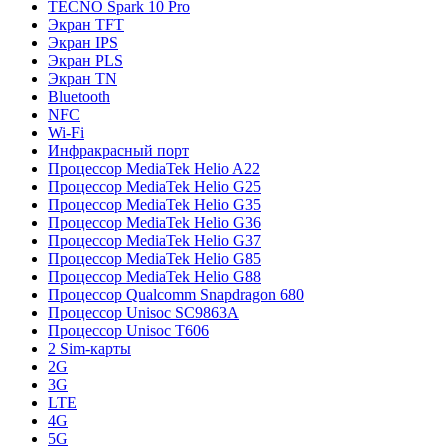
TECNO Spark 10 Pro
Экран TFT
Экран IPS
Экран PLS
Экран TN
Bluetooth
NFC
Wi-Fi
Инфракрасный порт
Процессор MediaTek Helio A22
Процессор MediaTek Helio G25
Процессор MediaTek Helio G35
Процессор MediaTek Helio G36
Процессор MediaTek Helio G37
Процессор MediaTek Helio G85
Процессор MediaTek Helio G88
Процессор Qualcomm Snapdragon 680
Процессор Unisoc SC9863A
Процессор Unisoc T606
2 Sim-карты
2G
3G
LTE
4G
5G