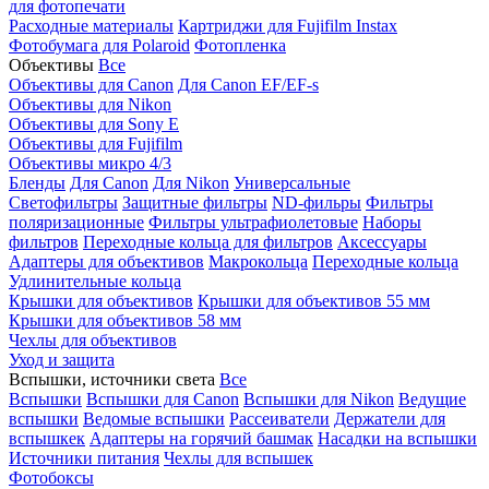
для фотопечати
Расходные материалы
Картриджи для Fujifilm Instax
Фотобумага для Polaroid
Фотопленка
Объективы
Все
Объективы для Canon
Для Canon EF/EF-s
Объективы для Nikon
Объективы для Sony E
Объективы для Fujifilm
Объективы микро 4/3
Бленды
Для Canon
Для Nikon
Универсальные
Светофильтры
Защитные фильтры
ND-фильры
Фильтры
поляризационные
Фильтры ультрафиолетовые
Наборы
фильтров
Переходные кольца для фильтров
Аксессуары
Адаптеры для объективов
Макрокольца
Переходные кольца
Удлинительные кольца
Крышки для объективов
Крышки для объективов 55 мм
Крышки для объективов 58 мм
Чехлы для объективов
Уход и защита
Вспышки, источники света
Все
Вспышки
Вспышки для Canon
Вспышки для Nikon
Ведущие
вспышки
Ведомые вспышки
Рассеиватели
Держатели для
вспышкек
Адаптеры на горячий башмак
Насадки на вспышки
Источники питания
Чехлы для вспышек
Фотобоксы