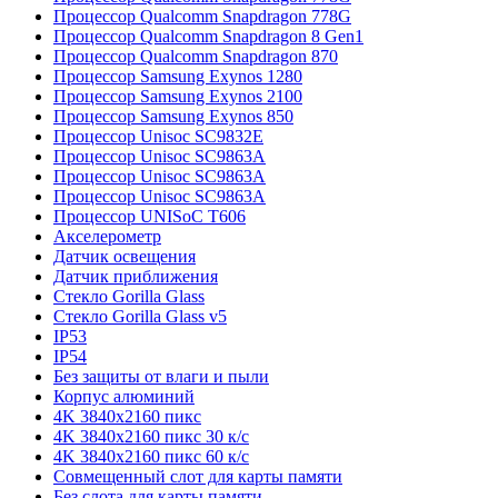
Процессор Qualcomm Snapdragon 778G
Процессор Qualcomm Snapdragon 8 Gen1
Процессор Qualcomm Snapdragon 870
Процессор Samsung Exynos 1280
Процессор Samsung Exynos 2100
Процессор Samsung Exynos 850
Процессор Unisoc SC9832E
Процессор Unisoc SC9863A
Процессор Unisoc SC9863A
Процессор Unisoc SC9863A
Процессор UNISoC T606
Акселерометр
Датчик освещения
Датчик приближения
Стекло Gorilla Glass
Стекло Gorilla Glass v5
IP53
IP54
Без защиты от влаги и пыли
Корпус алюминий
4K 3840x2160 пикс
4K 3840x2160 пикс 30 к/с
4K 3840x2160 пикс 60 к/с
Совмещенный слот для карты памяти
Без слота для карты памяти