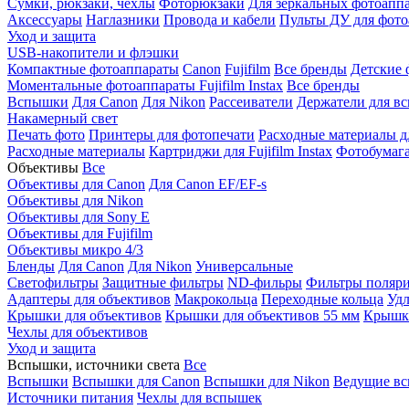
Сумки, рюкзаки, чехлы
Фоторюкзаки
Для зеркальных фотоапп
Аксессуары
Наглазники
Провода и кабели
Пульты ДУ для фото
Уход и защита
USB-накопители и флэшки
Компактные фотоаппараты
Canon
Fujifilm
Все бренды
Детские 
Моментальные фотоаппараты
Fujifilm Instax
Все бренды
Вспышки
Для Canon
Для Nikon
Рассеиватели
Держатели для в
Накамерный свет
Печать фото
Принтеры для фотопечати
Расходные материалы д
Расходные материалы
Картриджи для Fujifilm Instax
Фотобумага 
Объективы
Все
Объективы для Canon
Для Canon EF/EF-s
Объективы для Nikon
Объективы для Sony E
Объективы для Fujifilm
Объективы микро 4/3
Бленды
Для Canon
Для Nikon
Универсальные
Светофильтры
Защитные фильтры
ND-фильры
Фильтры поляр
Адаптеры для объективов
Макрокольца
Переходные кольца
Удл
Крышки для объективов
Крышки для объективов 55 мм
Крышки
Чехлы для объективов
Уход и защита
Вспышки, источники света
Все
Вспышки
Вспышки для Canon
Вспышки для Nikon
Ведущие в
Источники питания
Чехлы для вспышек