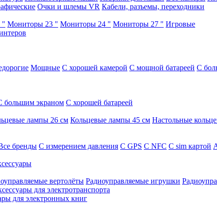
афические
Очки и шлемы VR
Кабели, разъемы, переходники
 "
Мониторы 23 "
Мониторы 24 "
Мониторы 27 "
Игровые
интеров
едорогие
Мощные
С хорошей камерой
С мощной батареей
С бол
С большим экраном
С хорошей батареей
ьцевые лампы 26 см
Кольцевые лампы 45 см
Настольные кольц
Все бренды
C измерением давления
C GPS
C NFC
C sim картой
А
сессуары
оуправляемые вертолёты
Радиоуправляемые игрушки
Радиоупра
ксессуары для электротранспорта
ары для электронных книг