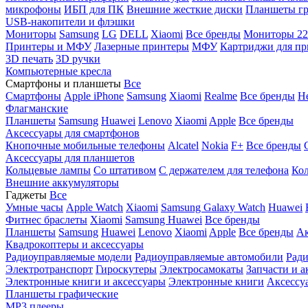
микрофоны
ИБП для ПК
Внешние жесткие диски
Планшеты гр
USB-накопители и флэшки
Мониторы
Samsung
LG
DELL
Xiaomi
Все бренды
Мониторы 22
Принтеры и МФУ
Лазерные принтеры
МФУ
Картриджи для пр
3D печать
3D ручки
Компьютерные кресла
Смартфоны и планшеты
Все
Смартфоны
Apple iPhone
Samsung
Xiaomi
Realme
Все бренды
Н
Флагманские
Планшеты
Samsung
Huawei
Lenovo
Xiaomi
Apple
Все бренды
Аксессуары для смартфонов
Кнопочные мобильные телефоны
Alcatel
Nokia
F+
Все бренды
Аксессуары для планшетов
Кольцевые лампы
Со штативом
C держателем для телефона
Кол
Внешние аккумуляторы
Гаджеты
Все
Умные часы
Apple Watch
Xiaomi
Samsung Galaxy Watch
Huawei
Фитнес браслеты
Xiaomi
Samsung
Huawei
Все бренды
Планшеты
Samsung
Huawei
Lenovo
Xiaomi
Apple
Все бренды
Ак
Квадрокоптеры и аксессуары
Радиоуправляемые модели
Радиоуправляемые автомобили
Ради
Электротранспорт
Гироскутеры
Электросамокаты
Запчасти и а
Электронные книги и аксессуары
Электронные книги
Аксессу
Планшеты графические
MP3 плееры