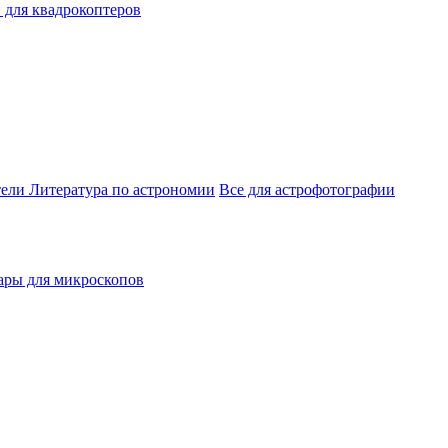
 для квадрокоптеров
тели
Литература по астрономии
Все для астрофотографии
ары для микроскопов