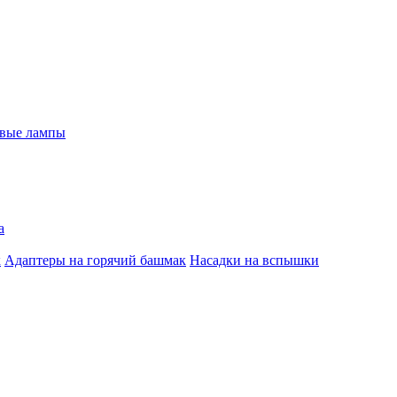
евые лампы
а
к
Адаптеры на горячий башмак
Насадки на вспышки