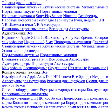
Экраны для проекторов
Стационарная акустика
Акустические системы
Музыкальные с
Портативная акустика
Портативные колонки
Игровые приставки
Sony PlayStation
Nintendo
Все бренды
Игровые аксессуары
Геймпады
Гарнитуры
Рули, педали, КПП
VR
Шлемы и очки VR
Аксессуары
Виниловые проигрыватели
Все бренды
Аксессуары
Аудиотехника
Все
Наушники
Apple
Xiaomi
JBL
Samsung
Sony
Все бренды
Беспро
микрофоном
Наушники 3,5 мм
Проводные наушники
Для теле
Стационарная акустика
Акустические системы
Музыкальные с
Усилители и ресиверы
Портативная акустика
Портативные колонки
Виниловые проигрыватели
Все бренды
Аксессуары
Аудио рекордеры
Портастудии
Аксессуары
Микрофоны
Беспроводные
Студийные
Петличные
Вокальные
Компьютерная техника
Все
Ноутбуки
Acer
Apple
Asus
Dell
HP
Lenovo
Все бренды
Недороги
Аксессуары для ноутбуков
Рюкзаки для ноутбуков
Сумки для н
для ноутбуков
Сетевое оборудование
Роутеры и маршрутизаторы
Коммутатор
Персональные компьютеры
Комплектующие для ПК, ноутбуков
Процессоры для компьюте
карты
Блоки питания для компьютера
Корпуса для компьютеро
Компьютерная периферия
Клавиатуры
Комплекты мышь и клав