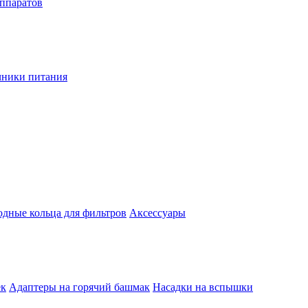
аппаратов
чники питания
одные кольца для фильтров
Аксессуары
ек
Адаптеры на горячий башмак
Насадки на вспышки