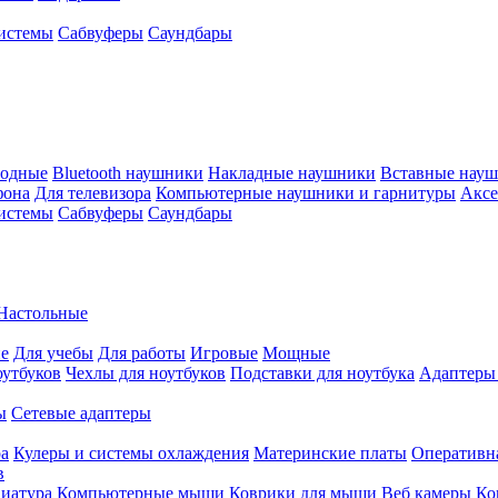
истемы
Сабвуферы
Саундбары
водные
Bluetooth наушники
Накладные наушники
Вставные нау
фона
Для телевизора
Компьютерные наушники и гарнитуры
Аксе
истемы
Сабвуферы
Саундбары
Настольные
е
Для учебы
Для работы
Игровые
Мощные
оутбуков
Чехлы для ноутбуков
Подставки для ноутбука
Адаптеры
ы
Сетевые адаптеры
ра
Кулеры и системы охлаждения
Материнские платы
Оперативн
в
иатура
Компьютерные мыши
Коврики для мыши
Веб камеры
Ко