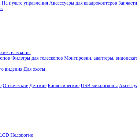
й
На пульте управления
Аксессуары для квадрокоптеров
Запчасти
ов
кие телескопы
копов
Фильтры для телескопов
Монтировки, адаптеры, видоиска
го видения
Для охоты
е
Оптические
Детские
Биологические
USB микроскопы
Аксессу
LCD
Недорогие