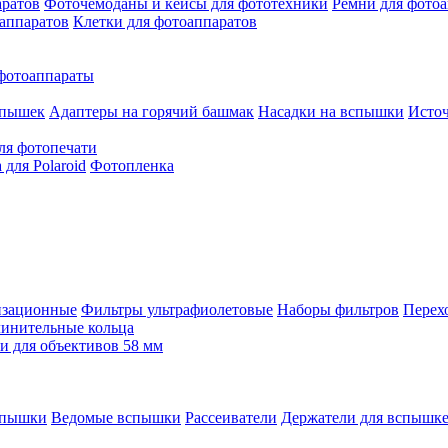
аратов
Фоточемоданы и кейсы для фототехники
Ремни для фото
аппаратов
Клетки для фотоаппаратов
фотоаппараты
спышек
Адаптеры на горячий башмак
Насадки на вспышки
Исто
ля фотопечати
для Polaroid
Фотопленка
изационные
Фильтры ультрафиолетовые
Наборы фильтров
Перех
инительные кольца
 для объективов 58 мм
спышки
Ведомые вспышки
Рассеиватели
Держатели для вспышк