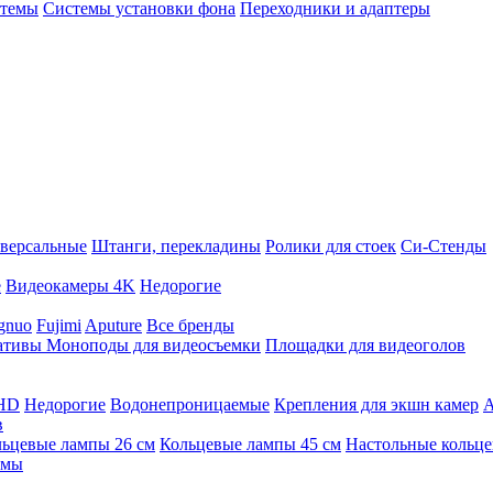
стемы
Системы установки фона
Переходники и адаптеры
версальные
Штанги, перекладины
Ролики для стоек
Си-Стенды
е
Видеокамеры 4K
Недорогие
gnuo
Fujimi
Aputure
Все бренды
ативы
Моноподы для видеосъемки
Площадки для видеоголов
 HD
Недорогие
Водонепроницаемые
Крепления для экшн камер
А
в
ьцевые лампы 26 см
Кольцевые лампы 45 см
Настольные кольц
имы