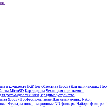
нок
ив в комплекте (Kit)
Без объектива (Body)
Для начинающих
Про
Карты MicroSD
Картридеры
Чехлы для карт памяти
ля фото-видео техники
Зарядные устройства
тива (Body)
Профессиональные
Для начинающих
Nikon
овые
Фильтры поляризационные
ND-фильтры
Наборы фильтров