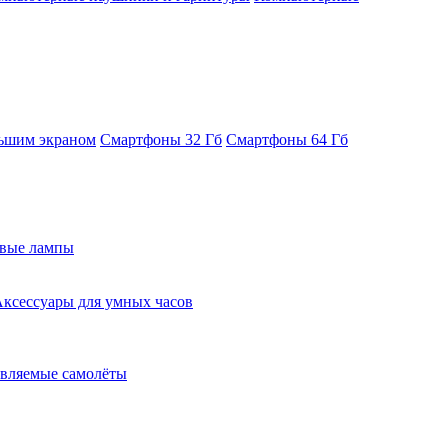
ьшим экраном
Смартфоны 32 Гб
Смартфоны 64 Гб
евые лампы
ксессуары для умных часов
вляемые самолёты