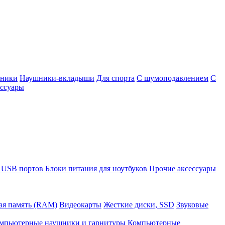
шники
Наушники-вкладыши
Для спорта
С шумоподавлением
С
ссуары
 USB портов
Блоки питания для ноутбуков
Прочие аксессуары
ая память (RAM)
Видеокарты
Жесткие диски, SSD
Звуковые
мпьютерные наушники и гарнитуры
Компьютерные