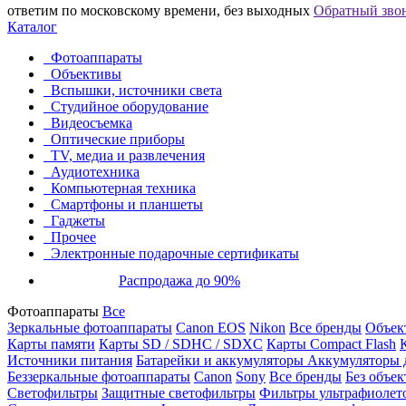
ответим по московскому времени, без выходных
Обратный зво
Каталог
Фотоаппараты
Объективы
Вспышки, источники света
Студийное оборудование
Видеосъемка
Оптические приборы
TV, медиа и развлечения
Аудиотехника
Компьютерная техника
Смартфоны и планшеты
Гаджеты
Прочее
Электронные подарочные сертификаты
Распродажа до 90%
Фотоаппараты
Все
Зеркальные фотоаппараты
Canon EOS
Nikon
Все бренды
Объект
Карты памяти
Карты SD / SDHC / SDXC
Карты Compact Flash
Источники питания
Батарейки и аккумуляторы
Аккумуляторы д
Беззеркальные фотоаппараты
Canon
Sony
Все бренды
Без объек
Светофильтры
Защитные светофильтры
Фильтры ультрафиолет