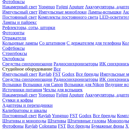
Фотобоксы
Накамерный свет
Yongnuo
Fujimi
Aputure
Аккумуляторы, адапт
Импульсный свет
Импульсные моноблоки
Лампы-вспышки
Ак
Постоянный свет
Комплекты постоянного света
LED-осветите
Лампы и пайрекс
Рефлекторы, соты, шторки
Фотозонты
Отражатели
Кольцевые лампы
Со штативом
С держателем для телефона
Кол
Софтбоксы
Стрипбоксы
Октобоксы
Средства синхронизации
Радиосинхронизаторы
ИК синхрониз
Студийное оборудование
Все
Импульсный свет
Raylab
FST
Godox
Все бренды
Импульсные м
Средства синхронизации
Радиосинхронизаторы
ИК синхрониз
Вспышки
Вспышки для Canon
Вспышки для Nikon
Ведущие в
Источники питания
Чехлы для вспышек
Накамерный свет
Yongnuo
Fujimi
Aputure
Аккумуляторы, адапт
Сумки и кофры
Адаптеры и переходники
Калибраторы и шкалы
Постоянный свет
Raylab
Yongnuo
FST
Godox
Все бренды
Компл
Штативы и моноподы
Штативы
Штативные головы
Моноподы
Фотофоны
Raylab
Colorama
FST
Все бренды
Бумажные фоны
Х