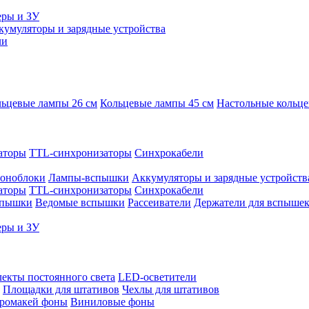
еры и ЗУ
кумуляторы и зарядные устройства
ли
ьцевые лампы 26 см
Кольцевые лампы 45 см
Настольные кольц
аторы
TTL-синхронизаторы
Синхрокабели
оноблоки
Лампы-вспышки
Аккумуляторы и зарядные устройств
аторы
TTL-синхронизаторы
Синхрокабели
спышки
Ведомые вспышки
Рассеиватели
Держатели для вспыше
еры и ЗУ
екты постоянного света
LED-осветители
Площадки для штативов
Чехлы для штативов
ромакей фоны
Виниловые фоны