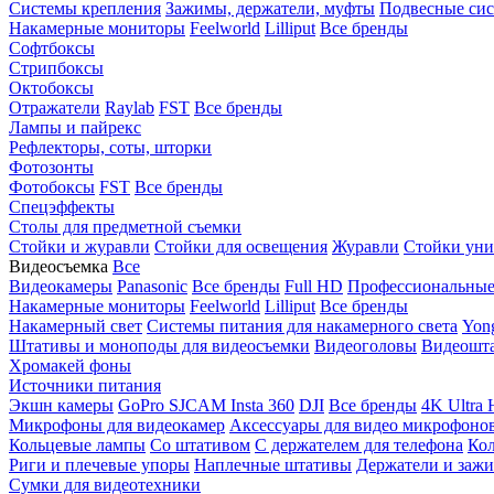
Системы крепления
Зажимы, держатели, муфты
Подвесные си
Накамерные мониторы
Feelworld
Lilliput
Все бренды
Софтбоксы
Стрипбоксы
Октобоксы
Отражатели
Raylab
FST
Все бренды
Лампы и пайрекс
Рефлекторы, соты, шторки
Фотозонты
Фотобоксы
FST
Все бренды
Спецэффекты
Столы для предметной съемки
Стойки и журавли
Стойки для освещения
Журавли
Стойки уни
Видеосъемка
Все
Видеокамеры
Panasonic
Все бренды
Full HD
Профессиональны
Накамерные мониторы
Feelworld
Lilliput
Все бренды
Накамерный свет
Системы питания для накамерного света
Yon
Штативы и моноподы для видеосъемки
Видеоголовы
Видеошт
Хромакей фоны
Источники питания
Экшн камеры
GoPro
SJCAM
Insta 360
DJI
Все бренды
4K Ultra
Микрофоны для видеокамер
Аксессуары для видео микрофоно
Кольцевые лампы
Со штативом
C держателем для телефона
Кол
Риги и плечевые упоры
Наплечные штативы
Держатели и заж
Сумки для видеотехники