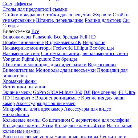
Спецэффекты
Столы для предметной съемки
Стойки и журавли
Стойки для освещения
Журавли
Стойки
универсальные
Штанги, перекладины
Ролики для стоек
Си-
Стенды
Видеосъемка
Все
Видеокамеры
Panasonic
Все бренды
Full HD
Профессиональные
Видеокамеры 4K
Недорогие
Накамерные мониторы
Feelworld
Lilliput
Все бренды
Накамерный свет
Системы питания для накамерного света
Yongnuo
Fujimi
Aputure
Все бренды
Штативы и моноподы для видеосъемки
Видеоголовы
Видеоштативы
Моноподы для видеосъемки
Площадки для
видеоголов
Хромакей фоны
Источники питания
Экшн камеры
GoPro
SJCAM
Insta 360
DJI
Все бренды
4K Ultra
HD
Недорогие
Водонепроницаемые
Крепления для экшн
камер
Аксессуары для экшн камер
Микрофоны для видеокамер
Аксессуары для видео
микрофонов
Кольцевые лампы
Со штативом
C держателем для телефона
Кольцевые лампы 26 см
Кольцевые лампы 45 см
Настольные
кольцевые лампы
Риги и плечевые упоры
Наплечные штативы
Держатели и