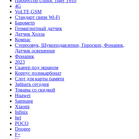
Процессор Unisoc Tiger T610
4G
VoLTE,GSM
Cтандарт связи Wi-Fi
Барометр
Геомагнитный датчик
Датчик Холла
Компас
Стереозвук, Шумоподавление, Гироскоп, Фонарик,
Датчик освещения
Фонарик
2023
Сканер под экраном
Корпус поликарбонат
Слот для карты памяти
Забрать сегодня
Товары со скидкой
Huawei
Samsung
Xiaomi
Infinix
Itel
POCO
Doogee
F+