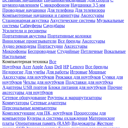
шумоподавлением
С микрофоном
Наушники 3,5 мм
Проводные наушники
Для телефона
Для телевизора
Компьютерные наушники и гарнитуры
Аксессуары
Стационарная акустика
Акустические системы
Музыкальные
системы
Сабвуферы
Саундбары
Усилители и ресиверы
Портативная акустика
Портативные колонки
Виниловые проигрыватели
Все бренды
Аксессуары
Аудио рекордеры
Портастудии
Аксессуары
Микрофоны
Беспроводные
Студийные
Петличные
Вокальные
Настольные
Компьютерная техника
Все
Ноутбуки
Acer
Apple
Asus
Dell
HP
Lenovo
Все бренды
Недорогие
Для учебы
Для работы
Игровые
Мощные
Аксессуары для ноутбуков
Рюкзаки для ноутбуков
Сумки для
ноутбуков
Чехлы для ноутбуков
Подставки для ноутбука
Адаптеры USB портов
Блоки питания для ноутбуков
Прочие
аксессуары для ноутбуков
Сетевое оборудование
Роутеры и маршрутизаторы
Коммутаторы
Сетевые адаптеры
Персональные компьютеры
Комплектующие для ПК, ноутбуков
Процессоры для
компьютера
Кулеры и системы охлаждения
Материнские
платы
Оперативная память (RAM)
Видеокарты
Жесткие