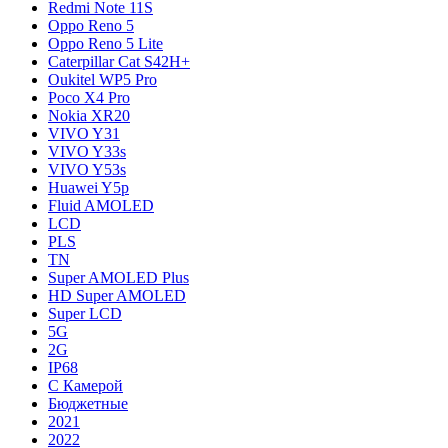
Redmi Note 11S
Oppo Reno 5
Oppo Reno 5 Lite
Caterpillar Cat S42H+
Oukitel WP5 Pro
Poco X4 Pro
Nokia XR20
VIVO Y31
VIVO Y33s
VIVO Y53s
Huawei Y5p
Fluid AMOLED
LCD
PLS
TN
Super AMOLED Plus
HD Super AMOLED
Super LCD
5G
2G
IP68
С Камерой
Бюджетные
2021
2022