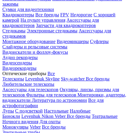
зажимы
Сумки для видеотехники
Квадрокоптеры
Все бренды
FPV
Недорогие
С хорошей
камерой
На пульте управления
Аксессуары для
квадрокоптеров
Запчасти для квадрокоптеров
Стедикамы
Электронные стедикамы
Аксессуары для
стедикамов
Монтажное оборудование
Видеомикшеры
Суфлеры
Слайдеры и рельсовые системы
Видоискатели и фоллоу-фокусы
Аудио рекордеры
Видеосендеры
Видеорекордеры
Оптические приборы
Все
Телескопы
Levenhuk Skyline
Sky-watcher
Все бренды
Любительские телескопы
Аксессуары для телескопов
Окуляры, линзы, призмы для
телескопов
Фильтры для телескопов
Монтировки, адаптеры,
видоискатели
Литература по астрономии
Все для
астрофотографии
Лупы
С подсветкой
Настольные
Налобные
Бинокли
Levenhuk
Nikon
Veber
Все бренды
Театральные
Ночного видения
Для охоты
Монокуляры
Veber
Все бренды
Зрительные трубы