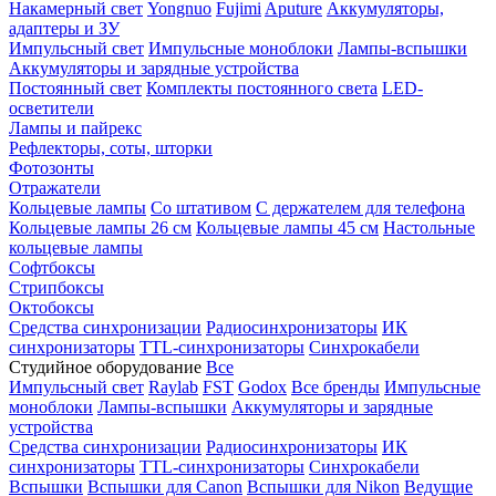
Накамерный свет
Yongnuo
Fujimi
Aputure
Аккумуляторы,
адаптеры и ЗУ
Импульсный свет
Импульсные моноблоки
Лампы-вспышки
Аккумуляторы и зарядные устройства
Постоянный свет
Комплекты постоянного света
LED-
осветители
Лампы и пайрекс
Рефлекторы, соты, шторки
Фотозонты
Отражатели
Кольцевые лампы
Со штативом
С держателем для телефона
Кольцевые лампы 26 см
Кольцевые лампы 45 см
Настольные
кольцевые лампы
Софтбоксы
Стрипбоксы
Октобоксы
Средства синхронизации
Радиосинхронизаторы
ИК
синхронизаторы
TTL-синхронизаторы
Синхрокабели
Студийное оборудование
Все
Импульсный свет
Raylab
FST
Godox
Все бренды
Импульсные
моноблоки
Лампы-вспышки
Аккумуляторы и зарядные
устройства
Средства синхронизации
Радиосинхронизаторы
ИК
синхронизаторы
TTL-синхронизаторы
Синхрокабели
Вспышки
Вспышки для Canon
Вспышки для Nikon
Ведущие