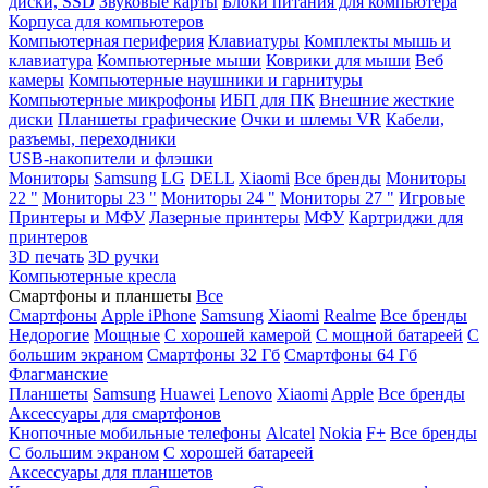
диски, SSD
Звуковые карты
Блоки питания для компьютера
Корпуса для компьютеров
Компьютерная периферия
Клавиатуры
Комплекты мышь и
клавиатура
Компьютерные мыши
Коврики для мыши
Веб
камеры
Компьютерные наушники и гарнитуры
Компьютерные микрофоны
ИБП для ПК
Внешние жесткие
диски
Планшеты графические
Очки и шлемы VR
Кабели,
разъемы, переходники
USB-накопители и флэшки
Мониторы
Samsung
LG
DELL
Xiaomi
Все бренды
Мониторы
22 "
Мониторы 23 "
Мониторы 24 "
Мониторы 27 "
Игровые
Принтеры и МФУ
Лазерные принтеры
МФУ
Картриджи для
принтеров
3D печать
3D ручки
Компьютерные кресла
Смартфоны и планшеты
Все
Смартфоны
Apple iPhone
Samsung
Xiaomi
Realme
Все бренды
Недорогие
Мощные
С хорошей камерой
С мощной батареей
С
большим экраном
Смартфоны 32 Гб
Смартфоны 64 Гб
Флагманские
Планшеты
Samsung
Huawei
Lenovo
Xiaomi
Apple
Все бренды
Аксессуары для смартфонов
Кнопочные мобильные телефоны
Alcatel
Nokia
F+
Все бренды
С большим экраном
С хорошей батареей
Аксессуары для планшетов