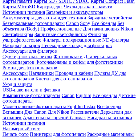
Карты памяти
Карты SD / SDHC / SDXC
Карты Compact Flash
Карты MicroSD
Картридеры
Чехлы для карт памяти
Источники питания
Батарейки и аккумуляторы
Аккумуляторы для фото-видео техники
Зарядные устройства
Беззеркальные фотоаппараты
Canon
Sony
Все бренды
Без
объектива (Body)
Профессиональные
Для начинающих
Nikon
Светофильтры
Защитные светофильтры
Фильтры
ультрафиолетовые
Фильтры поляризационные
ND-фильтры
Наборы фильтров
Переходные кольца для фильтров
Аксессуары для фильтров
Сумки, рюкзаки, чехлы
Фоторюкзаки
Для зеркальных
фотоаппаратов
Фоточемоданы и кейсы для фототехники
Ремни для фотоаппаратов
Аксессуары
Наглазники
Провода и кабели
Пульты ДУ для
фотоаппаратов
Клетки для фотоаппаратов
Уход и защита
USB-накопители и флэшки
Компактные фотоаппараты
Canon
Fujifilm
Все бренды
Детские
фотоаппараты
Моментальные фотоаппараты
Fujifilm Instax
Все бренды
Вспышки
Для Canon
Для Nikon
Рассеиватели
Держатели для
вспышек
Адаптеры на горячий башмак
Насадки на вспышки
Источники питания
Накамерный свет
Печать фото
Принтеры для фотопечати
Расходные материалы