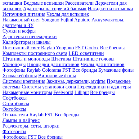
вспышки
Ведомые вспышки
Рассеиватели
Держатели для
вспышек
Адаптеры на горячий башмак
Насадки на вспышки
Источники питания
Чехлы для вспышек
Накамерный свет
Yongnuo
Fujimi
Aputure
Аккумуляторы,
адаптеры и ЗУ
Сумки и кофры
Адаптеры и переходники
Калибраторы и шкалы
Постоянный свет
Raylab
Yongnuo
FST
Godox
Все бренды
Комплекты постоянного света
LED-осветители
Штативы и моноподы
Штативы
Штативные головы
Моноподы
Площадки для штативов
Чехлы для штативов
Фотофоны
Raylab
Colorama
FST
Все бренды
Бумажные фоны
Хромакей фоны
Виниловые фоны
Системы крепления
Зажимы, держатели, муфты
Подвесные
системы
Системы установки фона
Переходники и адаптеры
Накамерные мониторы
Feelworld
Lilliput
Все бренды
Софтбоксы
Стрипбоксы
Октобоксы
Отражатели
Raylab
FST
Все бренды
Лампы и пайрекс
Рефлекторы, соты, шторки
Фотозонты
Фотобоксы
FST
Все бренды