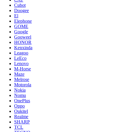
Cubot
Doogee
El
Elephone
GOME
Google
Gooweel
HONOR
Kenxinda
Leagoo
LeEco
Lenovo
M-Horse
Maze
Melrose
Motorola
Nokia
Nomu
OnePlus
Oppo
Oukitel
Realme
SHARP
TCL