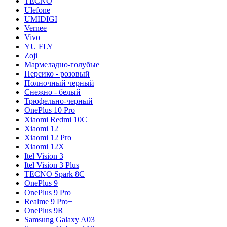
TECNO
Ulefone
UMIDIGI
Vernee
Vivo
YU FLY
Zoji
Мармеладно-голубые
Персико - розовый
Полночный черный
Снежно - белый
Трюфельно-черный
OnePlus 10 Pro
Xiaomi Redmi 10C
Xiaomi 12
Xiaomi 12 Pro
Xiaomi 12X
Itel Vision 3
Itel Vision 3 Plus
TECNO Spark 8C
OnePlus 9
OnePlus 9 Pro
Realme 9 Pro+
OnePlus 9R
Samsung Galaxy A03