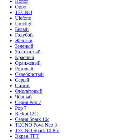
Honor
Oppo
TECNO
Ulefone
Umidigi
Белый
Голубой
Жёлтый
Зелёный
Золотистый
Красный
Оранжевый
Розовый
Серебристый
Серый
Синий
Фиолетовый
Чёрный
Серия Pop 7
Pop 7
Redmi 12C
Серия Spark 10c
TECNO Pova Neo 3
TECNO Spark 10 Pro
Экран TFT