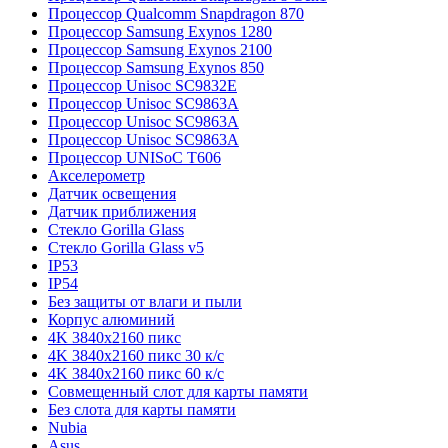
Процессор Qualcomm Snapdragon 870
Процессор Samsung Exynos 1280
Процессор Samsung Exynos 2100
Процессор Samsung Exynos 850
Процессор Unisoc SC9832E
Процессор Unisoc SC9863A
Процессор Unisoc SC9863A
Процессор Unisoc SC9863A
Процессор UNISoC T606
Акселерометр
Датчик освещения
Датчик приближения
Стекло Gorilla Glass
Стекло Gorilla Glass v5
IP53
IP54
Без защиты от влаги и пыли
Корпус алюминий
4K 3840x2160 пикс
4K 3840x2160 пикс 30 к/с
4K 3840x2160 пикс 60 к/с
Совмещенный слот для карты памяти
Без слота для карты памяти
Nubia
Asus