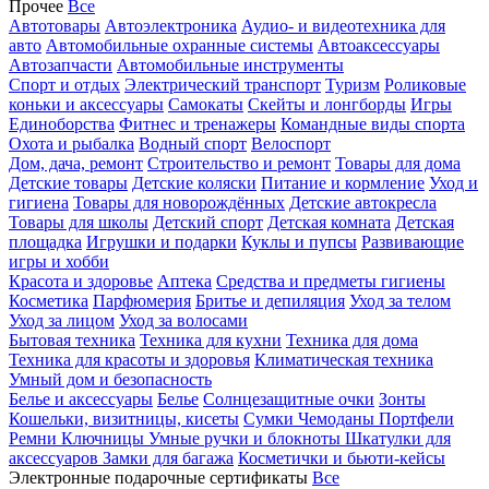
Прочее
Все
Автотовары
Автоэлектроника
Аудио- и видеотехника для
авто
Автомобильные охранные системы
Автоаксессуары
Автозапчасти
Автомобильные инструменты
Спорт и отдых
Электрический транспорт
Туризм
Роликовые
коньки и аксессуары
Самокаты
Скейты и лонгборды
Игры
Единоборства
Фитнес и тренажеры
Командные виды спорта
Охота и рыбалка
Водный спорт
Велоспорт
Дом, дача, ремонт
Строительство и ремонт
Товары для дома
Детские товары
Детские коляски
Питание и кормление
Уход и
гигиена
Товары для новорождённых
Детские автокресла
Товары для школы
Детский спорт
Детская комната
Детская
площадка
Игрушки и подарки
Куклы и пупсы
Развивающие
игры и хобби
Красота и здоровье
Аптека
Средства и предметы гигиены
Косметика
Парфюмерия
Бритье и депиляция
Уход за телом
Уход за лицом
Уход за волосами
Бытовая техника
Техника для кухни
Техника для дома
Техника для красоты и здоровья
Климатическая техника
Умный дом и безопасность
Белье и аксессуары
Белье
Солнцезащитные очки
Зонты
Кошельки, визитницы, кисеты
Сумки
Чемоданы
Портфели
Ремни
Ключницы
Умные ручки и блокноты
Шкатулки для
аксессуаров
Замки для багажа
Косметички и бьюти-кейсы
Электронные подарочные сертификаты
Все