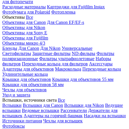
для фотопечати
Расходные материалы
Картриджи для Fujifilm Instax
Фотобумага для Polaroid
Фотопленка
Объективы
Все
Объективы для Canon
Для Canon EF/EF-s
Объективы для Nikon
Объективы для Sony E
Объективы для Fujifilm
Объективы микро 4/3
Бленды
Для Canon
Для Nikon
Универсальные
Светофильтры
Защитные фильтры
ND-фильры
Фильтры
поляризационные
Фильтры ультрафиолетовые
Наборы
фильтров
Переходные кольца для фильтров
Аксессуары
Адаптеры для объективов
Макрокольца
Переходные кольца
Удлинительные кольца
Крышки для объективов
Крышки для объективов 55 мм
Крышки для объективов 58 мм
Чехлы для объективов
Уход и защита
Вспышки, источники света
Все
Вспышки
Вспышки для Canon
Вспышки для Nikon
Ведущие
вспышки
Ведомые вспышки
Рассеиватели
Держатели для
вспышкек
Адаптеры на горячий башмак
Насадки на вспышки
Источники питания
Чехлы для вспышек
Фотобоксы