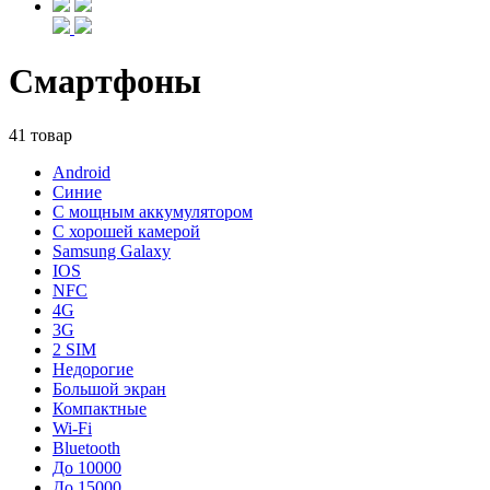
Смартфоны
41 товар
Android
Синие
С мощным аккумулятором
С хорошей камерой
Samsung Galaxy
IOS
NFC
4G
3G
2 SIM
Недорогие
Большой экран
Компактные
Wi-Fi
Bluetooth
До 10000
До 15000