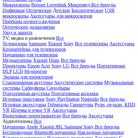
Микроскопы
Bresser
Levenhuk
Микромед
Все бренды
Цифровые
Оптические
Детские
Биологические
USB
микроскопы
Аксессуары для микроскопов
Приборы ночного видения
Оптические дальномеры
Уход и защита
TV, медиа и развлечения
Все
Телевизоры
Samsung
Xiaomi
Sony
Все телевизоры
Аксессуары
Кронштейны для телевизоров
Наушники для телевизора
Медиаплееры
Xiaomi
Dune
Все бренды
Проекторы
Epson
Acer
Sony
LG
Все бренды
Портативные
DLP
LCD
Недорогие
Экраны для проекторов
Стационарная акустика
Акустические системы
Музыкальные
системы
Сабвуферы
Саундбары
Портативная акустика
Портативные колонки
Игровые приставки
Sony PlayStation
Nintendo
Все бренды
Игровые аксессуары
Геймпады
Гарнитуры
Рули, педали, КПП
VR
Шлемы и очки VR
Аксессуары
Виниловые проигрыватели
Все бренды
Аксессуары
Аудиотехника
Все
Наушники
Apple
Xiaomi
JBL
Samsung
Sony
Все бренды
Беспроводные
Bluetooth наушники
Накладные наушники
Вставные наушники
Наушники-вкладыши
Для спорта
С