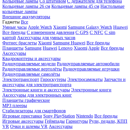
Кольцевые лампы
Со штативом
C держателем для телефона
Кольцевые лампы 26 см
Кольцевые лампы 45 см
Настольные
кольцевые лампы
Внешние аккумуляторы
Гаджеты
Все
Умные часы
Apple Watch
Xiaomi
Samsung Galaxy Watch
Huawei
Все бренды
C измерением давления
C GPS
C NFC
C sim
картой
Аксессуары для умных часов
Фитнес браслеты
Xiaomi
Samsung
Huawei
Все бренды
Планшеты
Samsung
Huawei
Lenovo
Xiaomi
Apple
Все бренды
Аксессуары
Квадрокоптеры и аксессуары
Радиоуправляемые модели
Радиоуправляемые автомобили
Радиоуправляемые вертолёты
Радиоуправляемые игрушки
Радиоуправляемые самолёты
Электротранспорт
Гироскутеры
Электросамокаты
Запчасти и
аксессуары для электротранспорта
Электронные книги и аксессуары
Электронные книги
Аксессуары для электронных книг
Планшеты графические
MP3 плееры
Стабилизаторы для смартфонов
Игровые приставки
Sony PlayStation
Nintendo
Все бренды
Игровые аксессуары
Геймпады
Гарнитуры
Рули, педали, КПП
VR
Очки и шлемы VR
Аксессуары