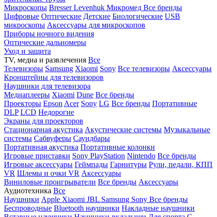
Микроскопы
Bresser
Levenhuk
Микромед
Все бренды
Цифровые
Оптические
Детские
Биологические
USB
микроскопы
Аксессуары для микроскопов
Приборы ночного видения
Оптические дальномеры
Уход и защита
TV, медиа и развлечения
Все
Телевизоры
Samsung
Xiaomi
Sony
Все телевизоры
Аксессуары
Кронштейны для телевизоров
Наушники для телевизора
Медиаплееры
Xiaomi
Dune
Все бренды
Проекторы
Epson
Acer
Sony
LG
Все бренды
Портативные
DLP
LCD
Недорогие
Экраны для проекторов
Стационарная акустика
Акустические системы
Музыкальные
системы
Сабвуферы
Саундбары
Портативная акустика
Портативные колонки
Игровые приставки
Sony PlayStation
Nintendo
Все бренды
Игровые аксессуары
Геймпады
Гарнитуры
Рули, педали, КПП
VR
Шлемы и очки VR
Аксессуары
Виниловые проигрыватели
Все бренды
Аксессуары
Аудиотехника
Все
Наушники
Apple
Xiaomi
JBL
Samsung
Sony
Все бренды
Беспроводные
Bluetooth наушники
Накладные наушники
Вставные наушники
Наушники-вкладыши
Для спорта
С