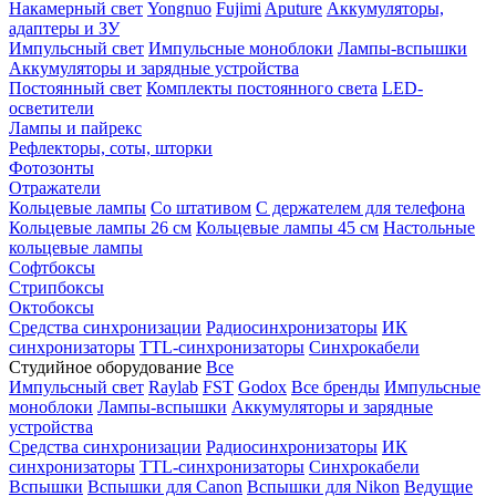
Накамерный свет
Yongnuo
Fujimi
Aputure
Аккумуляторы,
адаптеры и ЗУ
Импульсный свет
Импульсные моноблоки
Лампы-вспышки
Аккумуляторы и зарядные устройства
Постоянный свет
Комплекты постоянного света
LED-
осветители
Лампы и пайрекс
Рефлекторы, соты, шторки
Фотозонты
Отражатели
Кольцевые лампы
Со штативом
С держателем для телефона
Кольцевые лампы 26 см
Кольцевые лампы 45 см
Настольные
кольцевые лампы
Софтбоксы
Стрипбоксы
Октобоксы
Средства синхронизации
Радиосинхронизаторы
ИК
синхронизаторы
TTL-синхронизаторы
Синхрокабели
Студийное оборудование
Все
Импульсный свет
Raylab
FST
Godox
Все бренды
Импульсные
моноблоки
Лампы-вспышки
Аккумуляторы и зарядные
устройства
Средства синхронизации
Радиосинхронизаторы
ИК
синхронизаторы
TTL-синхронизаторы
Синхрокабели
Вспышки
Вспышки для Canon
Вспышки для Nikon
Ведущие