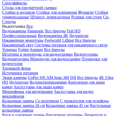
Спецэффекты
Столы для предметной съемки
Стойки и журавли
Стойки для освещения
Журавли
Стойки
универсальные
Штанги, перекладины
Ролики для стоек
Си-
Стенды
Видеосъемка
Все
Видеокамеры
Panasonic
Все бренды
Full HD
Профессиональные
Видеокамеры 4K
Недорогие
Накамерные мониторы
Feelworld
Lilliput
Все бренды
Накамерный свет
Системы питания для накамерного света
Yongnuo
Fujimi
Aputure
Все бренды
Штативы и моноподы для видеосъемки
Видеоголовы
Видеоштативы
Моноподы для видеосъемки
Площадки для
видеоголов
Хромакей фоны
Источники питания
Экшн камеры
GoPro
SJCAM
Insta 360
DJI
Все бренды
4K Ultra
HD
Недорогие
Водонепроницаемые
Крепления для экшн
камер
Аксессуары для экшн камер
Микрофоны для видеокамер
Аксессуары для видео
микрофонов
Кольцевые лампы
Со штативом
C держателем для телефона
Кольцевые лампы 26 см
Кольцевые лампы 45 см
Настольные
кольцевые лампы
Риги и плечевые упоры
Наплечные штативы
Держатели и