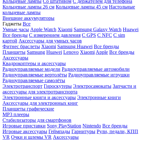
Кольцевые лампы
Со штативом
C держателем для телефона
Кольцевые лампы 26 см
Кольцевые лампы 45 см
Настольные
кольцевые лампы
Внешние аккумуляторы
Гаджеты
Все
Умные часы
Apple Watch
Xiaomi
Samsung Galaxy Watch
Huawei
Все бренды
C измерением давления
C GPS
C NFC
C sim
картой
Аксессуары для умных часов
Фитнес браслеты
Xiaomi
Samsung
Huawei
Все бренды
Планшеты
Samsung
Huawei
Lenovo
Xiaomi
Apple
Все бренды
Аксессуары
Квадрокоптеры и аксессуары
Радиоуправляемые модели
Радиоуправляемые автомобили
Радиоуправляемые вертолёты
Радиоуправляемые игрушки
Радиоуправляемые самолёты
Электротранспорт
Гироскутеры
Электросамокаты
Запчасти и
аксессуары для электротранспорта
Электронные книги и аксессуары
Электронные книги
Аксессуары для электронных книг
Планшеты графические
MP3 плееры
Стабилизаторы для смартфонов
Игровые приставки
Sony PlayStation
Nintendo
Все бренды
Игровые аксессуары
Геймпады
Гарнитуры
Рули, педали, КПП
VR
Очки и шлемы VR
Аксессуары