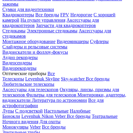
зажимы
Сумки для видеотехники
Квадрокоптеры
Все бренды
FPV
Недорогие
С хорошей
камерой
На пульте управления
Аксессуары для
квадрокоптеров
Запчасти для квадрокоптеров
Стедикамы
Электронные стедикамы
Аксессуары для
стедикамов
Монтажное оборудование
Видеомикшеры
Суфлеры
Слайдеры и рельсовые системы
Видоискатели и фоллоу-фокусы
Аудио рекордеры
Видеосендеры
Видеорекордеры
Оптические приборы
Все
Телескопы
Levenhuk Skyline
Sky-watcher
Все бренды
Любительские телескопы
Аксессуары для телескопов
Окуляры, линзы, призмы для
телескопов
Фильтры для телескопов
Монтировки, адаптеры,
видоискатели
Литература по астрономии
Все для
астрофотографии
Лупы
С подсветкой
Настольные
Налобные
Бинокли
Levenhuk
Nikon
Veber
Все бренды
Театральные
Ночного видения
Для охоты
Монокуляры
Veber
Все бренды
Зрительные трубы