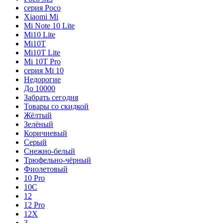
серия Poco
Xiaomi Mi
Mi Note 10 Lite
Mi10 Lite
Mi10T
Mi10T Lite
Mi 10T Pro
серия Mi 10
Недорогие
До 10000
Забрать сегодня
Товары со скидкой
Жёлтый
Зелёный
Коричневый
Серый
Снежно-белый
Трюфельно-чёрный
Фиолетовый
10 Pro
10C
12
12 Pro
12X
3