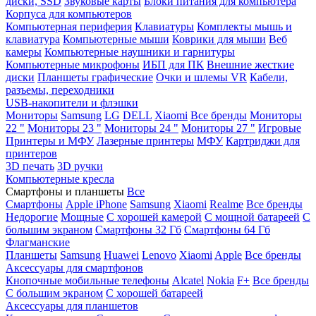
диски, SSD
Звуковые карты
Блоки питания для компьютера
Корпуса для компьютеров
Компьютерная периферия
Клавиатуры
Комплекты мышь и
клавиатура
Компьютерные мыши
Коврики для мыши
Веб
камеры
Компьютерные наушники и гарнитуры
Компьютерные микрофоны
ИБП для ПК
Внешние жесткие
диски
Планшеты графические
Очки и шлемы VR
Кабели,
разъемы, переходники
USB-накопители и флэшки
Мониторы
Samsung
LG
DELL
Xiaomi
Все бренды
Мониторы
22 "
Мониторы 23 "
Мониторы 24 "
Мониторы 27 "
Игровые
Принтеры и МФУ
Лазерные принтеры
МФУ
Картриджи для
принтеров
3D печать
3D ручки
Компьютерные кресла
Смартфоны и планшеты
Все
Смартфоны
Apple iPhone
Samsung
Xiaomi
Realme
Все бренды
Недорогие
Мощные
С хорошей камерой
С мощной батареей
С
большим экраном
Смартфоны 32 Гб
Смартфоны 64 Гб
Флагманские
Планшеты
Samsung
Huawei
Lenovo
Xiaomi
Apple
Все бренды
Аксессуары для смартфонов
Кнопочные мобильные телефоны
Alcatel
Nokia
F+
Все бренды
С большим экраном
С хорошей батареей
Аксессуары для планшетов