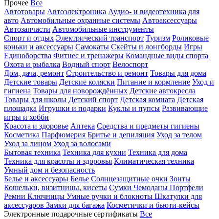
Прочее
Все
Автотовары
Автоэлектроника
Аудио- и видеотехника для
авто
Автомобильные охранные системы
Автоаксессуары
Автозапчасти
Автомобильные инструменты
Спорт и отдых
Электрический транспорт
Туризм
Роликовые
коньки и аксессуары
Самокаты
Скейты и лонгборды
Игры
Единоборства
Фитнес и тренажеры
Командные виды спорта
Охота и рыбалка
Водный спорт
Велоспорт
Дом, дача, ремонт
Строительство и ремонт
Товары для дома
Детские товары
Детские коляски
Питание и кормление
Уход и
гигиена
Товары для новорождённых
Детские автокресла
Товары для школы
Детский спорт
Детская комната
Детская
площадка
Игрушки и подарки
Куклы и пупсы
Развивающие
игры и хобби
Красота и здоровье
Аптека
Средства и предметы гигиены
Косметика
Парфюмерия
Бритье и депиляция
Уход за телом
Уход за лицом
Уход за волосами
Бытовая техника
Техника для кухни
Техника для дома
Техника для красоты и здоровья
Климатическая техника
Умный дом и безопасность
Белье и аксессуары
Белье
Солнцезащитные очки
Зонты
Кошельки, визитницы, кисеты
Сумки
Чемоданы
Портфели
Ремни
Ключницы
Умные ручки и блокноты
Шкатулки для
аксессуаров
Замки для багажа
Косметички и бьюти-кейсы
Электронные подарочные сертификаты
Все