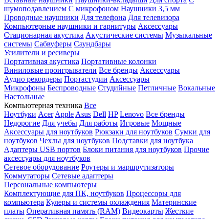
шумоподавлением
С микрофоном
Наушники 3,5 мм
Проводные наушники
Для телефона
Для телевизора
Компьютерные наушники и гарнитуры
Аксессуары
Стационарная акустика
Акустические системы
Музыкальные
системы
Сабвуферы
Саундбары
Усилители и ресиверы
Портативная акустика
Портативные колонки
Виниловые проигрыватели
Все бренды
Аксессуары
Аудио рекордеры
Портастудии
Аксессуары
Микрофоны
Беспроводные
Студийные
Петличные
Вокальные
Настольные
Компьютерная техника
Все
Ноутбуки
Acer
Apple
Asus
Dell
HP
Lenovo
Все бренды
Недорогие
Для учебы
Для работы
Игровые
Мощные
Аксессуары для ноутбуков
Рюкзаки для ноутбуков
Сумки для
ноутбуков
Чехлы для ноутбуков
Подставки для ноутбука
Адаптеры USB портов
Блоки питания для ноутбуков
Прочие
аксессуары для ноутбуков
Сетевое оборудование
Роутеры и маршрутизаторы
Коммутаторы
Сетевые адаптеры
Персональные компьютеры
Комплектующие для ПК, ноутбуков
Процессоры для
компьютера
Кулеры и системы охлаждения
Материнские
платы
Оперативная память (RAM)
Видеокарты
Жесткие