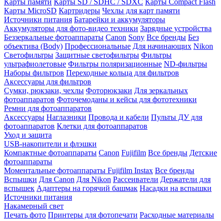
Карты памяти
Карты SD / SDHC / SDXC
Карты Compact Flash
Карты MicroSD
Картридеры
Чехлы для карт памяти
Источники питания
Батарейки и аккумуляторы
Аккумуляторы для фото-видео техники
Зарядные устройства
Беззеркальные фотоаппараты
Canon
Sony
Все бренды
Без
объектива (Body)
Профессиональные
Для начинающих
Nikon
Светофильтры
Защитные светофильтры
Фильтры
ультрафиолетовые
Фильтры поляризационные
ND-фильтры
Наборы фильтров
Переходные кольца для фильтров
Аксессуары для фильтров
Сумки, рюкзаки, чехлы
Фоторюкзаки
Для зеркальных
фотоаппаратов
Фоточемоданы и кейсы для фототехники
Ремни для фотоаппаратов
Аксессуары
Наглазники
Провода и кабели
Пульты ДУ для
фотоаппаратов
Клетки для фотоаппаратов
Уход и защита
USB-накопители и флэшки
Компактные фотоаппараты
Canon
Fujifilm
Все бренды
Детские
фотоаппараты
Моментальные фотоаппараты
Fujifilm Instax
Все бренды
Вспышки
Для Canon
Для Nikon
Рассеиватели
Держатели для
вспышек
Адаптеры на горячий башмак
Насадки на вспышки
Источники питания
Накамерный свет
Печать фото
Принтеры для фотопечати
Расходные материалы