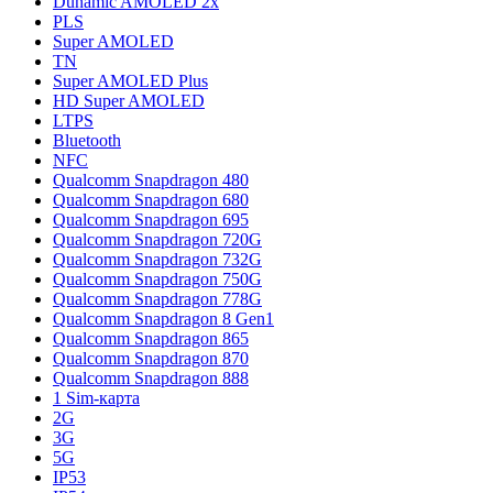
Dunamic AMOLED 2x
PLS
Super AMOLED
TN
Super AMOLED Plus
HD Super AMOLED
LTPS
Bluetooth
NFC
Qualcomm Snapdragon 480
Qualcomm Snapdragon 680
Qualcomm Snapdragon 695
Qualcomm Snapdragon 720G
Qualcomm Snapdragon 732G
Qualcomm Snapdragon 750G
Qualcomm Snapdragon 778G
Qualcomm Snapdragon 8 Gen1
Qualcomm Snapdragon 865
Qualcomm Snapdragon 870
Qualcomm Snapdragon 888
1 Sim-карта
2G
3G
5G
IP53