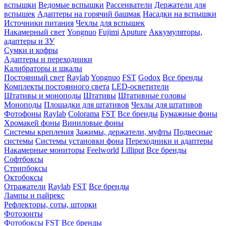
вспышки
Ведомые вспышки
Рассеиватели
Держатели для
вспышек
Адаптеры на горячий башмак
Насадки на вспышки
Источники питания
Чехлы для вспышек
Накамерный свет
Yongnuo
Fujimi
Aputure
Аккумуляторы,
адаптеры и ЗУ
Сумки и кофры
Адаптеры и переходники
Калибраторы и шкалы
Постоянный свет
Raylab
Yongnuo
FST
Godox
Все бренды
Комплекты постоянного света
LED-осветители
Штативы и моноподы
Штативы
Штативные головы
Моноподы
Площадки для штативов
Чехлы для штативов
Фотофоны
Raylab
Colorama
FST
Все бренды
Бумажные фоны
Хромакей фоны
Виниловые фоны
Системы крепления
Зажимы, держатели, муфты
Подвесные
системы
Системы установки фона
Переходники и адаптеры
Накамерные мониторы
Feelworld
Lilliput
Все бренды
Софтбоксы
Стрипбоксы
Октобоксы
Отражатели
Raylab
FST
Все бренды
Лампы и пайрекс
Рефлекторы, соты, шторки
Фотозонты
Фотобоксы
FST
Все бренды