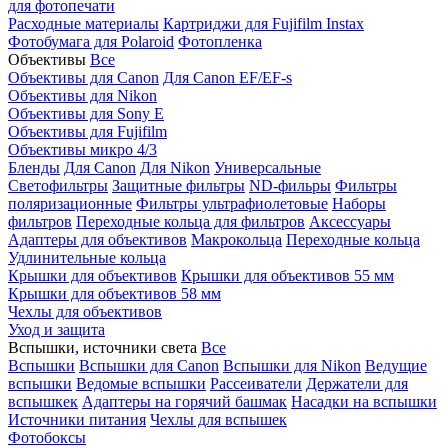
для фотопечати
Расходные материалы
Картриджи для Fujifilm Instax
Фотобумага для Polaroid
Фотопленка
Объективы
Все
Объективы для Canon
Для Canon EF/EF-s
Объективы для Nikon
Объективы для Sony E
Объективы для Fujifilm
Объективы микро 4/3
Бленды
Для Canon
Для Nikon
Универсальные
Светофильтры
Защитные фильтры
ND-фильры
Фильтры
поляризационные
Фильтры ультрафиолетовые
Наборы
фильтров
Переходные кольца для фильтров
Аксессуары
Адаптеры для объективов
Макрокольца
Переходные кольца
Удлинительные кольца
Крышки для объективов
Крышки для объективов 55 мм
Крышки для объективов 58 мм
Чехлы для объективов
Уход и защита
Вспышки, источники света
Все
Вспышки
Вспышки для Canon
Вспышки для Nikon
Ведущие
вспышки
Ведомые вспышки
Рассеиватели
Держатели для
вспышкек
Адаптеры на горячий башмак
Насадки на вспышки
Источники питания
Чехлы для вспышек
Фотобоксы