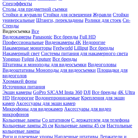
Спецэффекты
Столы для предметной съемки
Стойки и журавли
Стойки для освещения
Журавли
Стойки
универсальные
Штанги, перекладины
Ролики для стоек
Си-
Стенды
Видеосъемка
Все
Видеокамеры
Panasonic
Все бренды
Full HD
Профессиональные
Видеокамеры 4K
Недорогие
Накамерные мониторы
Feelworld
Lilliput
Все бренды
Накамерный свет
Системы питания для накамерного света
Yongnuo
Fujimi
Aputure
Все бренды
Штативы и моноподы для видеосъемки
Видеоголовы
Видеоштативы
Моноподы для видеосъемки
Площадки для
видеоголов
Хромакей фоны
Источники питания
Экшн камеры
GoPro
SJCAM
Insta 360
DJI
Все бренды
4K Ultra
HD
Недорогие
Водонепроницаемые
Крепления для экшн
камер
Аксессуары для экшн камер
Микрофоны для видеокамер
Аксессуары для видео
микрофонов
Кольцевые лампы
Со штативом
C держателем для телефона
Кольцевые лампы 26 см
Кольцевые лампы 45 см
Настольные
кольцевые лампы
Риги и плечевые упоры
Наплечные штативы
Держатели и