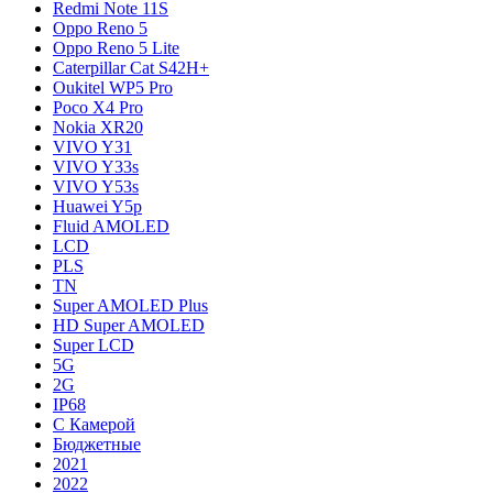
Redmi Note 11S
Oppo Reno 5
Oppo Reno 5 Lite
Caterpillar Cat S42H+
Oukitel WP5 Pro
Poco X4 Pro
Nokia XR20
VIVO Y31
VIVO Y33s
VIVO Y53s
Huawei Y5p
Fluid AMOLED
LCD
PLS
TN
Super AMOLED Plus
HD Super AMOLED
Super LCD
5G
2G
IP68
С Камерой
Бюджетные
2021
2022