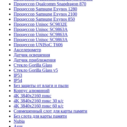
Процессор Qualcomm Snapdragon 870
Процессор Samsung Exynos 1280
Процессор Samsung Exynos 2100
Процессор Samsung Exynos 850
Процессор Unisoc SC9832E
Процессор Unisoc SC9863A
Процессор Unisoc SC9863A
Процессор Unisoc SC9863A
Процессор UNISoC T606
Акселерометр
Датчик освещения
Датчик приближения
Стекло Gorilla Glass
Стекло Gorilla Glass v5
IP53
IP54
Без защиты от влаги и пыли
Корпус алюминий
4K 3840x2160 пикс
4K 3840x2160 пикс 30 к/с
4K 3840x2160 пикс 60 к/с
Совмещенный слот для карты памяти
Без слота для карты памяти
Nubia
Asus