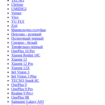
TECNO
Ulefone
UMIDIGI
Vernee
Vivo
YU FLY
Zoji
Мармеладно-голубые
Персико - розовый
Полночный черный
Снежно - белый
Трюфельно-черный
OnePlus 10 Pro
Xiaomi Redmi 10C
Xiaomi 12
Xiaomi 12 Pro
Xiaomi 12X
Itel Vision 3
Itel Vision 3 Plus
TECNO Spark 8C
OnePlus 9
OnePlus 9 Pro
Realme 9 Pro+
OnePlus 9R
Samsung Galaxy A03