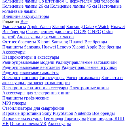
Кольцевые лампы
Со штативом
C держателем для телефона
Кольцевые лампы 26 см
Кольцевые лампы 45 см
Настольные
кольцевые лампы
Внешние аккумуляторы
Гаджеты
Все
Умные часы
Apple Watch
Xiaomi
Samsung Galaxy Watch
Huawei
Все бренды
C измерением давления
C GPS
C NFC
C sim
картой
Аксессуары для умных часов
Фитнес браслеты
Xiaomi
Samsung
Huawei
Все бренды
Планшеты
Samsung
Huawei
Lenovo
Xiaomi
Apple
Все бренды
Аксессуары
Квадрокоптеры и аксессуары
Радиоуправляемые модели
Радиоуправляемые автомобили
Радиоуправляемые вертолёты
Радиоуправляемые игрушки
Радиоуправляемые самолёты
Электротранспорт
Гироскутеры
Электросамокаты
Запчасти и
аксессуары для электротранспорта
Электронные книги и аксессуары
Электронные книги
Аксессуары для электронных книг
Планшеты графические
MP3 плееры
Стабилизаторы для смартфонов
Игровые приставки
Sony PlayStation
Nintendo
Все бренды
Игровые аксессуары
Геймпады
Гарнитуры
Рули, педали, КПП
VR
Очки и шлемы VR
Аксессуары