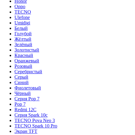
Honor
Oppo
TECNO
Ulefone
Umidigi
Белый
Голубой
Жёлтый
Зелёный
Золотистый
Красный
Оранжевый
Розовый
Серебристый
Серый
Синий
Фиолетовый
Чёрный
Серия Pop 7
Pop 7
Redmi 12C
Серия Spark 10c
TECNO Pova Neo 3
TECNO Spark 10 Pro
Экран TFT