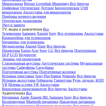
Микроскопы
Bresser
Levenhuk
Микромед
Все бренды
Цифровые
Оптические
Детские
Биологические
USB
микроскопы
Аксессуары для микроскопов
Приборы ночного видения
Оптические дальномеры
Уход и защита
TV, медиа и развлечения
Все
Телевизоры
Samsung
Xiaomi
Sony
Все телевизоры
Аксессуары
Кронштейны для телевизоров
Наушники для телевизора
Медиаплееры
Xiaomi
Dune
Все бренды
Проекторы
Epson
Acer
Sony
LG
Все бренды
Портативные
DLP
LCD
Недорогие
Экраны для проекторов
Стационарная акустика
Акустические системы
Музыкальные
системы
Сабвуферы
Саундбары
Портативная акустика
Портативные колонки
Игровые приставки
Sony PlayStation
Nintendo
Все бренды
Игровые аксессуары
Геймпады
Гарнитуры
Рули, педали, КПП
VR
Шлемы и очки VR
Аксессуары
Виниловые проигрыватели
Все бренды
Аксессуары
Аудиотехника
Все
Наушники
Apple
Xiaomi
JBL
Samsung
Sony
Все бренды
Беспроводные
Bluetooth наушники
Накладные наушники
Вставные наушники
Наушники-вкладыши
Для спорта
С