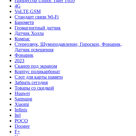
Процессор Unisoc Tiger T610
4G
VoLTE,GSM
Cтандарт связи Wi-Fi
Барометр
Геомагнитный датчик
Датчик Холла
Компас
Стереозвук, Шумоподавление, Гироскоп, Фонарик,
Датчик освещения
Фонарик
2023
Сканер под экраном
Корпус поликарбонат
Слот для карты памяти
Забрать сегодня
Товары со скидкой
Huawei
Samsung
Xiaomi
Infinix
Itel
POCO
Doogee
F+