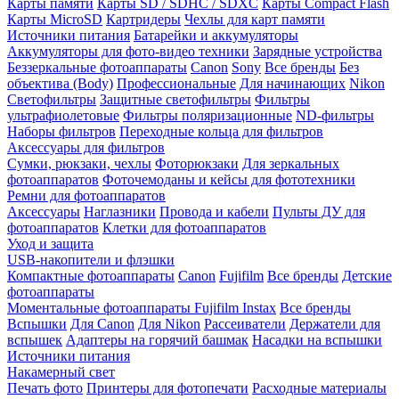
Карты памяти
Карты SD / SDHC / SDXC
Карты Compact Flash
Карты MicroSD
Картридеры
Чехлы для карт памяти
Источники питания
Батарейки и аккумуляторы
Аккумуляторы для фото-видео техники
Зарядные устройства
Беззеркальные фотоаппараты
Canon
Sony
Все бренды
Без
объектива (Body)
Профессиональные
Для начинающих
Nikon
Светофильтры
Защитные светофильтры
Фильтры
ультрафиолетовые
Фильтры поляризационные
ND-фильтры
Наборы фильтров
Переходные кольца для фильтров
Аксессуары для фильтров
Сумки, рюкзаки, чехлы
Фоторюкзаки
Для зеркальных
фотоаппаратов
Фоточемоданы и кейсы для фототехники
Ремни для фотоаппаратов
Аксессуары
Наглазники
Провода и кабели
Пульты ДУ для
фотоаппаратов
Клетки для фотоаппаратов
Уход и защита
USB-накопители и флэшки
Компактные фотоаппараты
Canon
Fujifilm
Все бренды
Детские
фотоаппараты
Моментальные фотоаппараты
Fujifilm Instax
Все бренды
Вспышки
Для Canon
Для Nikon
Рассеиватели
Держатели для
вспышек
Адаптеры на горячий башмак
Насадки на вспышки
Источники питания
Накамерный свет
Печать фото
Принтеры для фотопечати
Расходные материалы