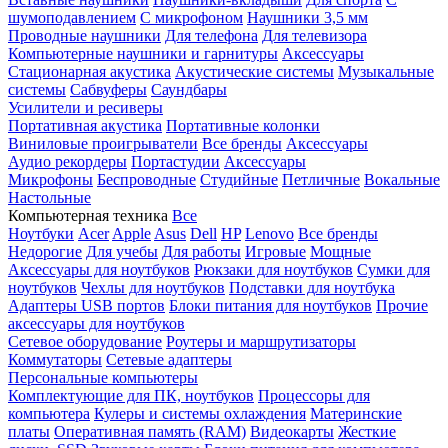
шумоподавлением
С микрофоном
Наушники 3,5 мм
Проводные наушники
Для телефона
Для телевизора
Компьютерные наушники и гарнитуры
Аксессуары
Стационарная акустика
Акустические системы
Музыкальные
системы
Сабвуферы
Саундбары
Усилители и ресиверы
Портативная акустика
Портативные колонки
Виниловые проигрыватели
Все бренды
Аксессуары
Аудио рекордеры
Портастудии
Аксессуары
Микрофоны
Беспроводные
Студийные
Петличные
Вокальные
Настольные
Компьютерная техника
Все
Ноутбуки
Acer
Apple
Asus
Dell
HP
Lenovo
Все бренды
Недорогие
Для учебы
Для работы
Игровые
Мощные
Аксессуары для ноутбуков
Рюкзаки для ноутбуков
Сумки для
ноутбуков
Чехлы для ноутбуков
Подставки для ноутбука
Адаптеры USB портов
Блоки питания для ноутбуков
Прочие
аксессуары для ноутбуков
Сетевое оборудование
Роутеры и маршрутизаторы
Коммутаторы
Сетевые адаптеры
Персональные компьютеры
Комплектующие для ПК, ноутбуков
Процессоры для
компьютера
Кулеры и системы охлаждения
Материнские
платы
Оперативная память (RAM)
Видеокарты
Жесткие