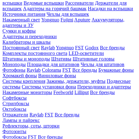
вспышки
Ведомые вспышки
Рассеиватели
Держатели для
вспышек
Адаптеры на горячий башмак
Насадки на вспышки
Источники питания
Чехлы для вспышек
Накамерный свет
Yongnuo
Fujimi
Aputure
Аккумуляторы,
адаптеры и ЗУ
Сумки и кофры
Адаптеры и переходники
Калибраторы и шкалы
Постоянный свет
Raylab
Yongnuo
FST
Godox
Все бренды
Комплекты постоянного света
LED-осветители
Штативы и моноподы
Штативы
Штативные головы
Моноподы
Площадки для штативов
Чехлы для штативов
Фотофоны
Raylab
Colorama
FST
Все бренды
Бумажные фоны
Хромакей фоны
Виниловые фоны
Системы крепления
Зажимы, держатели, муфты
Подвесные
системы
Системы установки фона
Переходники и адаптеры
Накамерные мониторы
Feelworld
Lilliput
Все бренды
Софтбоксы
Стрипбоксы
Октобоксы
Отражатели
Raylab
FST
Все бренды
Лампы и пайрекс
Рефлекторы, соты, шторки
Фотозонты
Фотобоксы
FST
Все бренды