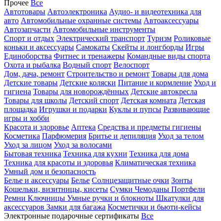
Прочее
Все
Автотовары
Автоэлектроника
Аудио- и видеотехника для
авто
Автомобильные охранные системы
Автоаксессуары
Автозапчасти
Автомобильные инструменты
Спорт и отдых
Электрический транспорт
Туризм
Роликовые
коньки и аксессуары
Самокаты
Скейты и лонгборды
Игры
Единоборства
Фитнес и тренажеры
Командные виды спорта
Охота и рыбалка
Водный спорт
Велоспорт
Дом, дача, ремонт
Строительство и ремонт
Товары для дома
Детские товары
Детские коляски
Питание и кормление
Уход и
гигиена
Товары для новорождённых
Детские автокресла
Товары для школы
Детский спорт
Детская комната
Детская
площадка
Игрушки и подарки
Куклы и пупсы
Развивающие
игры и хобби
Красота и здоровье
Аптека
Средства и предметы гигиены
Косметика
Парфюмерия
Бритье и депиляция
Уход за телом
Уход за лицом
Уход за волосами
Бытовая техника
Техника для кухни
Техника для дома
Техника для красоты и здоровья
Климатическая техника
Умный дом и безопасность
Белье и аксессуары
Белье
Солнцезащитные очки
Зонты
Кошельки, визитницы, кисеты
Сумки
Чемоданы
Портфели
Ремни
Ключницы
Умные ручки и блокноты
Шкатулки для
аксессуаров
Замки для багажа
Косметички и бьюти-кейсы
Электронные подарочные сертификаты
Все