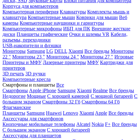
диски, SSD
Звуковые карты
Блоки питания для компьютера
Корпуса для компьютеров
Компьютерная периферия
Клавиатуры
Комплекты мышь и
клавиатура
Компьютерные мыши
Коврики для мыши
Веб
камеры
Компьютерные наушники и гарнитуры
Компьютерные микрофоны
ИБП для ПК
Внешние жесткие
диски
Планшеты графические
Очки и шлемы VR
Кабели,
разъемы, переходники
USB-накопители и флэшки
Мониторы
Samsung
LG
DELL
Xiaomi
Все бренды
Мониторы
22 "
Мониторы 23 "
Мониторы 24 "
Мониторы 27 "
Игровые
Принтеры и МФУ
Лазерные принтеры
МФУ
Картриджи для
принтеров
3D печать
3D ручки
Компьютерные кресла
Смартфоны и планшеты
Все
Смартфоны
Apple iPhone
Samsung
Xiaomi
Realme
Все бренды
Недорогие
Мощные
С хорошей камерой
С мощной батареей
С
большим экраном
Смартфоны 32 Гб
Смартфоны 64 Гб
Флагманские
Планшеты
Samsung
Huawei
Lenovo
Xiaomi
Apple
Все бренды
Аксессуары для смартфонов
Кнопочные мобильные телефоны
Alcatel
Nokia
F+
Все бренды
С большим экраном
С хорошей батареей
Аксессуары для планшетов