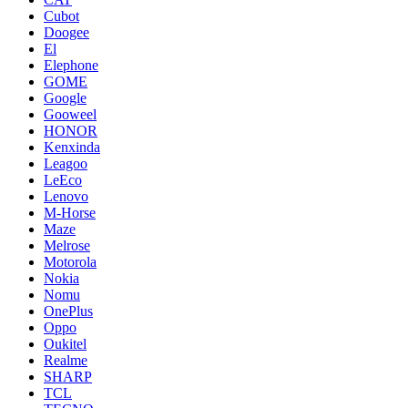
Cubot
Doogee
El
Elephone
GOME
Google
Gooweel
HONOR
Kenxinda
Leagoo
LeEco
Lenovo
M-Horse
Maze
Melrose
Motorola
Nokia
Nomu
OnePlus
Oppo
Oukitel
Realme
SHARP
TCL