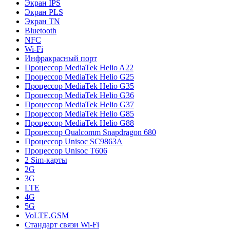
Экран IPS
Экран PLS
Экран TN
Bluetooth
NFC
Wi-Fi
Инфракрасный порт
Процессор MediaTek Helio A22
Процессор MediaTek Helio G25
Процессор MediaTek Helio G35
Процессор MediaTek Helio G36
Процессор MediaTek Helio G37
Процессор MediaTek Helio G85
Процессор MediaTek Helio G88
Процессор Qualcomm Snapdragon 680
Процессор Unisoc SC9863A
Процессор Unisoc T606
2 Sim-карты
2G
3G
LTE
4G
5G
VoLTE,GSM
Стандарт связи Wi-Fi