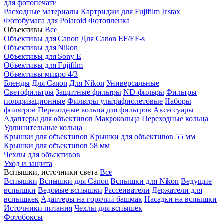
для фотопечати
Расходные материалы
Картриджи для Fujifilm Instax
Фотобумага для Polaroid
Фотопленка
Объективы
Все
Объективы для Canon
Для Canon EF/EF-s
Объективы для Nikon
Объективы для Sony E
Объективы для Fujifilm
Объективы микро 4/3
Бленды
Для Canon
Для Nikon
Универсальные
Светофильтры
Защитные фильтры
ND-фильры
Фильтры
поляризационные
Фильтры ультрафиолетовые
Наборы
фильтров
Переходные кольца для фильтров
Аксессуары
Адаптеры для объективов
Макрокольца
Переходные кольца
Удлинительные кольца
Крышки для объективов
Крышки для объективов 55 мм
Крышки для объективов 58 мм
Чехлы для объективов
Уход и защита
Вспышки, источники света
Все
Вспышки
Вспышки для Canon
Вспышки для Nikon
Ведущие
вспышки
Ведомые вспышки
Рассеиватели
Держатели для
вспышкек
Адаптеры на горячий башмак
Насадки на вспышки
Источники питания
Чехлы для вспышек
Фотобоксы