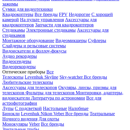
зажимы
Сумки для видеотехники
Квадрокоптеры
Все бренды
FPV
Недорогие
С хорошей
камерой
На пульте управления
Аксессуары для
квадрокоптеров
Запчасти для квадрокоптеров
Стедикамы
Электронные стедикамы
Аксессуары для
стедикамов
Монтажное оборудование
Видеомикшеры
Суфлеры
Слайдеры и рельсовые системы
Видоискатели и фоллоу-фокусы
Аудио рекордеры
Видеосендеры
Видеорекордеры
Оптические приборы
Все
Телескопы
Levenhuk Skyline
Sky-watcher
Все бренды
Любительские телескопы
Аксессуары для телескопов
Окуляры, линзы, призмы для
телескопов
Фильтры для телескопов
Монтировки, адаптеры,
видоискатели
Литература по астрономии
Все для
астрофотографии
Лупы
С подсветкой
Настольные
Налобные
Бинокли
Levenhuk
Nikon
Veber
Все бренды
Театральные
Ночного видения
Для охоты
Монокуляры
Veber
Все бренды
Зрительные трубы