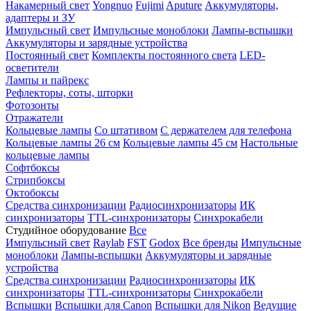
Накамерный свет
Yongnuo
Fujimi
Aputure
Аккумуляторы,
адаптеры и ЗУ
Импульсный свет
Импульсные моноблоки
Лампы-вспышки
Аккумуляторы и зарядные устройства
Постоянный свет
Комплекты постоянного света
LED-
осветители
Лампы и пайрекс
Рефлекторы, соты, шторки
Фотозонты
Отражатели
Кольцевые лампы
Со штативом
С держателем для телефона
Кольцевые лампы 26 см
Кольцевые лампы 45 см
Настольные
кольцевые лампы
Софтбоксы
Стрипбоксы
Октобоксы
Средства синхронизации
Радиосинхронизаторы
ИК
синхронизаторы
TTL-синхронизаторы
Синхрокабели
Студийное оборудование
Все
Импульсный свет
Raylab
FST
Godox
Все бренды
Импульсные
моноблоки
Лампы-вспышки
Аккумуляторы и зарядные
устройства
Средства синхронизации
Радиосинхронизаторы
ИК
синхронизаторы
TTL-синхронизаторы
Синхрокабели
Вспышки
Вспышки для Canon
Вспышки для Nikon
Ведущие