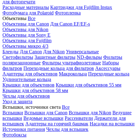
для фотопечати
Расходные материалы
Картриджи для Fujifilm Instax
Фотобумага для Polaroid
Фотопленка
Объективы
Все
Объективы для Canon
Для Canon EF/EF-s
Объективы для Nikon
Объективы для Sony E
Объективы для Fujifilm
Объективы микро 4/3
Бленды
Для Canon
Для Nikon
Универсальные
Светофильтры
Защитные фильтры
ND-фильры
Фильтры
поляризационные
Фильтры ультрафиолетовые
Наборы
фильтров
Переходные кольца для фильтров
Аксессуары
Адаптеры для объективов
Макрокольца
Переходные кольца
Удлинительные кольца
Крышки для объективов
Крышки для объективов 55 мм
Крышки для объективов 58 мм
Чехлы для объективов
Уход и защита
Вспышки, источники света
Все
Вспышки
Вспышки для Canon
Вспышки для Nikon
Ведущие
вспышки
Ведомые вспышки
Рассеиватели
Держатели для
вспышкек
Адаптеры на горячий башмак
Насадки на вспышки
Источники питания
Чехлы для вспышек
Фотобоксы