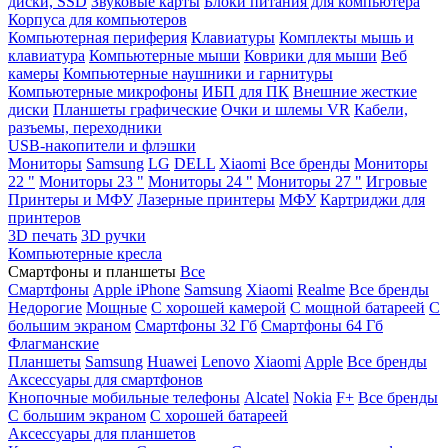
диски, SSD
Звуковые карты
Блоки питания для компьютера
Корпуса для компьютеров
Компьютерная периферия
Клавиатуры
Комплекты мышь и
клавиатура
Компьютерные мыши
Коврики для мыши
Веб
камеры
Компьютерные наушники и гарнитуры
Компьютерные микрофоны
ИБП для ПК
Внешние жесткие
диски
Планшеты графические
Очки и шлемы VR
Кабели,
разъемы, переходники
USB-накопители и флэшки
Мониторы
Samsung
LG
DELL
Xiaomi
Все бренды
Мониторы
22 "
Мониторы 23 "
Мониторы 24 "
Мониторы 27 "
Игровые
Принтеры и МФУ
Лазерные принтеры
МФУ
Картриджи для
принтеров
3D печать
3D ручки
Компьютерные кресла
Смартфоны и планшеты
Все
Смартфоны
Apple iPhone
Samsung
Xiaomi
Realme
Все бренды
Недорогие
Мощные
С хорошей камерой
С мощной батареей
С
большим экраном
Смартфоны 32 Гб
Смартфоны 64 Гб
Флагманские
Планшеты
Samsung
Huawei
Lenovo
Xiaomi
Apple
Все бренды
Аксессуары для смартфонов
Кнопочные мобильные телефоны
Alcatel
Nokia
F+
Все бренды
С большим экраном
С хорошей батареей
Аксессуары для планшетов