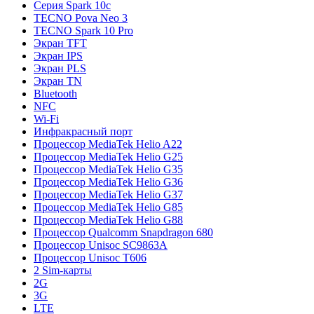
Серия Spark 10c
TECNO Pova Neo 3
TECNO Spark 10 Pro
Экран TFT
Экран IPS
Экран PLS
Экран TN
Bluetooth
NFC
Wi-Fi
Инфракрасный порт
Процессор MediaTek Helio A22
Процессор MediaTek Helio G25
Процессор MediaTek Helio G35
Процессор MediaTek Helio G36
Процессор MediaTek Helio G37
Процессор MediaTek Helio G85
Процессор MediaTek Helio G88
Процессор Qualcomm Snapdragon 680
Процессор Unisoc SC9863A
Процессор Unisoc T606
2 Sim-карты
2G
3G
LTE