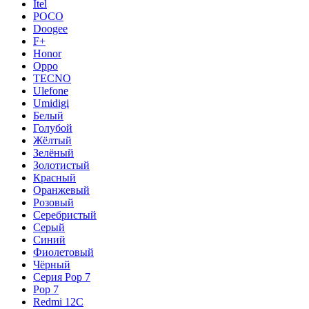
Itel
POCO
Doogee
F+
Honor
Oppo
TECNO
Ulefone
Umidigi
Белый
Голубой
Жёлтый
Зелёный
Золотистый
Красный
Оранжевый
Розовый
Серебристый
Серый
Синий
Фиолетовый
Чёрный
Серия Pop 7
Pop 7
Redmi 12C