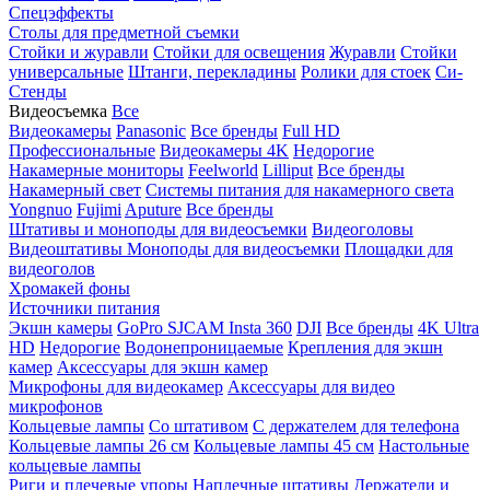
Спецэффекты
Столы для предметной съемки
Стойки и журавли
Стойки для освещения
Журавли
Стойки
универсальные
Штанги, перекладины
Ролики для стоек
Си-
Стенды
Видеосъемка
Все
Видеокамеры
Panasonic
Все бренды
Full HD
Профессиональные
Видеокамеры 4K
Недорогие
Накамерные мониторы
Feelworld
Lilliput
Все бренды
Накамерный свет
Системы питания для накамерного света
Yongnuo
Fujimi
Aputure
Все бренды
Штативы и моноподы для видеосъемки
Видеоголовы
Видеоштативы
Моноподы для видеосъемки
Площадки для
видеоголов
Хромакей фоны
Источники питания
Экшн камеры
GoPro
SJCAM
Insta 360
DJI
Все бренды
4K Ultra
HD
Недорогие
Водонепроницаемые
Крепления для экшн
камер
Аксессуары для экшн камер
Микрофоны для видеокамер
Аксессуары для видео
микрофонов
Кольцевые лампы
Со штативом
C держателем для телефона
Кольцевые лампы 26 см
Кольцевые лампы 45 см
Настольные
кольцевые лампы
Риги и плечевые упоры
Наплечные штативы
Держатели и