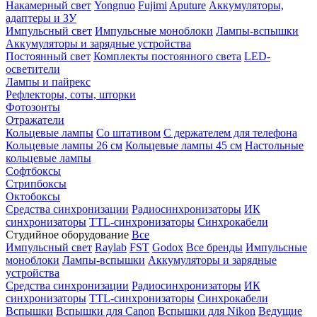
Накамерный свет
Yongnuo
Fujimi
Aputure
Аккумуляторы,
адаптеры и ЗУ
Импульсный свет
Импульсные моноблоки
Лампы-вспышки
Аккумуляторы и зарядные устройства
Постоянный свет
Комплекты постоянного света
LED-
осветители
Лампы и пайрекс
Рефлекторы, соты, шторки
Фотозонты
Отражатели
Кольцевые лампы
Со штативом
С держателем для телефона
Кольцевые лампы 26 см
Кольцевые лампы 45 см
Настольные
кольцевые лампы
Софтбоксы
Стрипбоксы
Октобоксы
Средства синхронизации
Радиосинхронизаторы
ИК
синхронизаторы
TTL-синхронизаторы
Синхрокабели
Студийное оборудование
Все
Импульсный свет
Raylab
FST
Godox
Все бренды
Импульсные
моноблоки
Лампы-вспышки
Аккумуляторы и зарядные
устройства
Средства синхронизации
Радиосинхронизаторы
ИК
синхронизаторы
TTL-синхронизаторы
Синхрокабели
Вспышки
Вспышки для Canon
Вспышки для Nikon
Ведущие