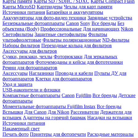
Карты памяти
Карты SD / SDHC / SDXC
Карты Compact Flash
Карты MicroSD
Картридеры
Чехлы для карт памяти
Источники питания
Батарейки и аккумуляторы
Аккумуляторы для фото-видео техники
Зарядные устройства
Беззеркальные фотоаппараты
Canon
Sony
Все бренды
Без
объектива (Body)
Профессиональные
Для начинающих
Nikon
Светофильтры
Защитные светофильтры
Фильтры
ультрафиолетовые
Фильтры поляризационные
ND-фильтры
Наборы фильтров
Переходные кольца для фильтров
Аксессуары для фильтров
Сумки, рюкзаки, чехлы
Фоторюкзаки
Для зеркальных
фотоаппаратов
Фоточемоданы и кейсы для фототехники
Ремни для фотоаппаратов
Аксессуары
Наглазники
Провода и кабели
Пульты ДУ для
фотоаппаратов
Клетки для фотоаппаратов
Уход и защита
USB-накопители и флэшки
Компактные фотоаппараты
Canon
Fujifilm
Все бренды
Детские
фотоаппараты
Моментальные фотоаппараты
Fujifilm Instax
Все бренды
Вспышки
Для Canon
Для Nikon
Рассеиватели
Держатели для
вспышек
Адаптеры на горячий башмак
Насадки на вспышки
Источники питания
Накамерный свет
Печать фото
Принтеры для фотопечати
Расходные материалы