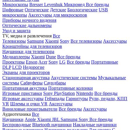
Микроскопы
Bresser
Levenhuk
Микромед
Все бренды
Цифровые
Оптические
Детские
Биологические
USB
микроскопы
Аксессуары для микроскопов
Приборы ночного видения
Оптические дальномеры
Уход и защита
TV, медиа и развлечения
Все
Телевизоры
Samsung
Xiaomi
Sony
Все телевизоры
Аксессуары
Кронштейны для телевизоров
Наушники для телевизора
Медиаплееры
Xiaomi
Dune
Все бренды
Проекторы
Epson
Acer
Sony
LG
Все бренды
Портативные
DLP
LCD
Недорогие
Экраны для проекторов
Стационарная акустика
Акустические системы
Музыкальные
системы
Сабвуферы
Саундбары
Портативная акустика
Портативные колонки
Игровые приставки
Sony PlayStation
Nintendo
Все бренды
Игровые аксессуары
Геймпады
Гарнитуры
Рули, педали, КПП
VR
Шлемы и очки VR
Аксессуары
Виниловые проигрыватели
Все бренды
Аксессуары
Аудиотехника
Все
Наушники
Apple
Xiaomi
JBL
Samsung
Sony
Все бренды
Беспроводные
Bluetooth наушники
Накладные наушники
Вставные наушники
Наушники-вкладыши
Для спорта
С