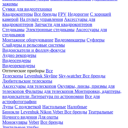
зажимы
Сумки для видеотехники
Квадрокоптеры
Все бренды
FPV
Недорогие
С хорошей
камерой
На пульте управления
Аксессуары для
квадрокоптеров
Запчасти для квадрокоптеров
Стедикамы
Электронные стедикамы
Аксессуары для
стедикамов
Монтажное оборудование
Видеомикшеры
Суфлеры
Слайдеры и рельсовые системы
Видоискатели и фоллоу-фокусы
Аудио рекордеры
Видеосендеры
Видеорекордеры
Оптические приборы
Все
Телескопы
Levenhuk Skyline
Sky-watcher
Все бренды
Любительские телескопы
Аксессуары для телескопов
Окуляры, линзы, призмы для
телескопов
Фильтры для телескопов
Монтировки, адаптеры,
видоискатели
Литература по астрономии
Все для
астрофотографии
Лупы
С подсветкой
Настольные
Налобные
Бинокли
Levenhuk
Nikon
Veber
Все бренды
Театральные
Ночного видения
Для охоты
Монокуляры
Veber
Все бренды
Зрительные трубы