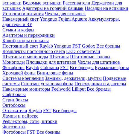
вспышки
Ведомые вспышки
Рассеиватели
Держатели для
вспышек
Адаптеры на горячий башмак
Насадки на вспышки
Источники питания
Чехлы для вспышек
Накамерный свет
Yongnuo
Fujimi
Aputure
Аккумуляторы,
адаптеры и ЗУ
Сумки и кофры
Адаптеры и переходники
Калибраторы и шкалы
Постоянный свет
Raylab
Yongnuo
FST
Godox
Все бренды
Комплекты постоянного света
LED-осветители
Штативы и моноподы
Штативы
Штативные головы
Моноподы
Площадки для штативов
Чехлы для штативов
Фотофоны
Raylab
Colorama
FST
Все бренды
Бумажные фоны
Хромакей фоны
Виниловые фоны
Системы крепления
Зажимы, держатели, муфты
Подвесные
системы
Системы установки фона
Переходники и адаптеры
Накамерные мониторы
Feelworld
Lilliput
Все бренды
Софтбоксы
Стрипбоксы
Октобоксы
Отражатели
Raylab
FST
Все бренды
Лампы и пайрекс
Рефлекторы, соты, шторки
Фотозонты
Фотобоксы
FST
Все бренды