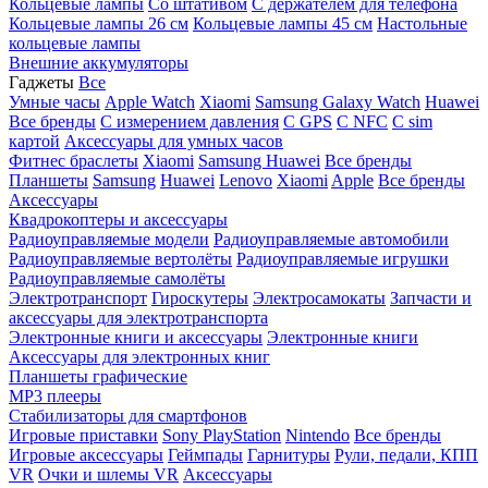
Кольцевые лампы
Со штативом
C держателем для телефона
Кольцевые лампы 26 см
Кольцевые лампы 45 см
Настольные
кольцевые лампы
Внешние аккумуляторы
Гаджеты
Все
Умные часы
Apple Watch
Xiaomi
Samsung Galaxy Watch
Huawei
Все бренды
C измерением давления
C GPS
C NFC
C sim
картой
Аксессуары для умных часов
Фитнес браслеты
Xiaomi
Samsung
Huawei
Все бренды
Планшеты
Samsung
Huawei
Lenovo
Xiaomi
Apple
Все бренды
Аксессуары
Квадрокоптеры и аксессуары
Радиоуправляемые модели
Радиоуправляемые автомобили
Радиоуправляемые вертолёты
Радиоуправляемые игрушки
Радиоуправляемые самолёты
Электротранспорт
Гироскутеры
Электросамокаты
Запчасти и
аксессуары для электротранспорта
Электронные книги и аксессуары
Электронные книги
Аксессуары для электронных книг
Планшеты графические
MP3 плееры
Стабилизаторы для смартфонов
Игровые приставки
Sony PlayStation
Nintendo
Все бренды
Игровые аксессуары
Геймпады
Гарнитуры
Рули, педали, КПП
VR
Очки и шлемы VR
Аксессуары