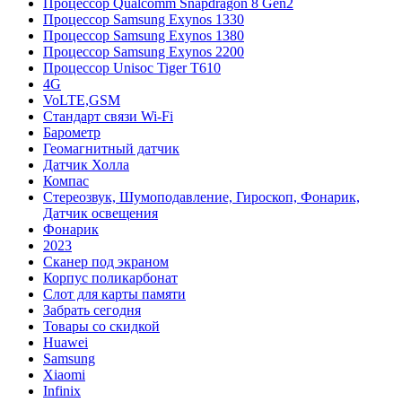
Процессор Qualcomm Snapdragon 8 Gen2
Процессор Samsung Exynos 1330
Процессор Samsung Exynos 1380
Процессор Samsung Exynos 2200
Процессор Unisoc Tiger T610
4G
VoLTE,GSM
Cтандарт связи Wi-Fi
Барометр
Геомагнитный датчик
Датчик Холла
Компас
Стереозвук, Шумоподавление, Гироскоп, Фонарик,
Датчик освещения
Фонарик
2023
Сканер под экраном
Корпус поликарбонат
Слот для карты памяти
Забрать сегодня
Товары со скидкой
Huawei
Samsung
Xiaomi
Infinix