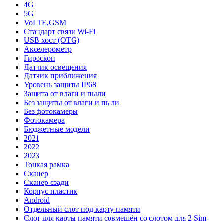
4G
5G
VoLTE,GSM
Стандарт связи Wi-Fi
USB хост (OTG)
Акселерометр
Гироскоп
Датчик освещения
Датчик приближения
Уровень защиты IP68
Защита от влаги и пыли
Без защиты от влаги и пыли
Без фотокамеры
Фотокамера
Бюджетные модели
2021
2022
2023
Тонкая рамка
Сканер
Сканер сзади
Корпус пластик
Android
Отдельный слот под карту памяти
Слот для карты памяти совмещён со слотом для 2 Sim-