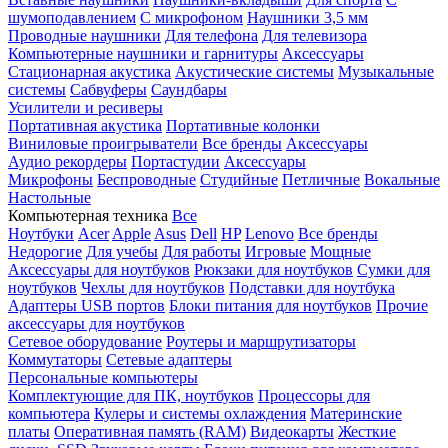
шумоподавлением
С микрофоном
Наушники 3,5 мм
Проводные наушники
Для телефона
Для телевизора
Компьютерные наушники и гарнитуры
Аксессуары
Стационарная акустика
Акустические системы
Музыкальные
системы
Сабвуферы
Саундбары
Усилители и ресиверы
Портативная акустика
Портативные колонки
Виниловые проигрыватели
Все бренды
Аксессуары
Аудио рекордеры
Портастудии
Аксессуары
Микрофоны
Беспроводные
Студийные
Петличные
Вокальные
Настольные
Компьютерная техника
Все
Ноутбуки
Acer
Apple
Asus
Dell
HP
Lenovo
Все бренды
Недорогие
Для учебы
Для работы
Игровые
Мощные
Аксессуары для ноутбуков
Рюкзаки для ноутбуков
Сумки для
ноутбуков
Чехлы для ноутбуков
Подставки для ноутбука
Адаптеры USB портов
Блоки питания для ноутбуков
Прочие
аксессуары для ноутбуков
Сетевое оборудование
Роутеры и маршрутизаторы
Коммутаторы
Сетевые адаптеры
Персональные компьютеры
Комплектующие для ПК, ноутбуков
Процессоры для
компьютера
Кулеры и системы охлаждения
Материнские
платы
Оперативная память (RAM)
Видеокарты
Жесткие