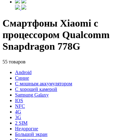
Смартфоны Xiaomi с
процессором Qualcomm
Snapdragon 778G
55 товаров
Android
Синие
С мощным аккумулятором
С хорошей камерой
Samsung Galaxy
IOS
NFC
4G
3G
2 SIM
Недорогие
Большой экран
Компактные