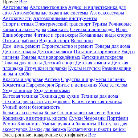
Прочее
Все
Автотовары
Автоэлектроника
Аудио- и видеотехника для
авто
Автомобильные охранные системы
Автоаксессуары
Автозапчасти
Автомобильные инструменты
Спорт и отдых
Электрический транспорт
Туризм
Роликовые
коньки и аксессуары
Самокаты
Скейты и лонгборды
Игры
Единоборства
Фитнес и тренажеры
Командные виды спорта
Охота и рыбалка
Водный спорт
Велоспорт
Дом, дача, ремонт
Строительство и ремонт
Товары для дома
Детские товары
Детские коляски
Питание и кормление
Уход и
гигиена
Товары для новорождённых
Детские автокресла
Товары для школы
Детский спорт
Детская комната
Детская
площадка
Игрушки и подарки
Куклы и пупсы
Развивающие
игры и хобби
Красота и здоровье
Аптека
Средства и предметы гигиены
Косметика
Парфюмерия
Бритье и депиляция
Уход за телом
Уход за лицом
Уход за волосами
Бытовая техника
Техника для кухни
Техника для дома
Техника для красоты и здоровья
Климатическая техника
Умный дом и безопасность
Белье и аксессуары
Белье
Солнцезащитные очки
Зонты
Кошельки, визитницы, кисеты
Сумки
Чемоданы
Портфели
Ремни
Ключницы
Умные ручки и блокноты
Шкатулки для
аксессуаров
Замки для багажа
Косметички и бьюти-кейсы
Электронные подарочные сертификаты
Все