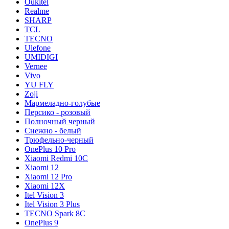
Oukitel
Realme
SHARP
TCL
TECNO
Ulefone
UMIDIGI
Vernee
Vivo
YU FLY
Zoji
Мармеладно-голубые
Персико - розовый
Полночный черный
Снежно - белый
Трюфельно-черный
OnePlus 10 Pro
Xiaomi Redmi 10C
Xiaomi 12
Xiaomi 12 Pro
Xiaomi 12X
Itel Vision 3
Itel Vision 3 Plus
TECNO Spark 8C
OnePlus 9