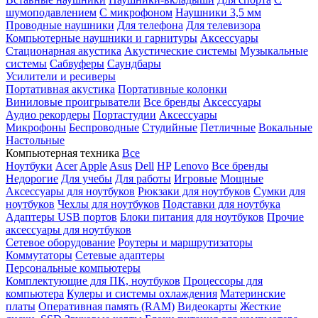
шумоподавлением
С микрофоном
Наушники 3,5 мм
Проводные наушники
Для телефона
Для телевизора
Компьютерные наушники и гарнитуры
Аксессуары
Стационарная акустика
Акустические системы
Музыкальные
системы
Сабвуферы
Саундбары
Усилители и ресиверы
Портативная акустика
Портативные колонки
Виниловые проигрыватели
Все бренды
Аксессуары
Аудио рекордеры
Портастудии
Аксессуары
Микрофоны
Беспроводные
Студийные
Петличные
Вокальные
Настольные
Компьютерная техника
Все
Ноутбуки
Acer
Apple
Asus
Dell
HP
Lenovo
Все бренды
Недорогие
Для учебы
Для работы
Игровые
Мощные
Аксессуары для ноутбуков
Рюкзаки для ноутбуков
Сумки для
ноутбуков
Чехлы для ноутбуков
Подставки для ноутбука
Адаптеры USB портов
Блоки питания для ноутбуков
Прочие
аксессуары для ноутбуков
Сетевое оборудование
Роутеры и маршрутизаторы
Коммутаторы
Сетевые адаптеры
Персональные компьютеры
Комплектующие для ПК, ноутбуков
Процессоры для
компьютера
Кулеры и системы охлаждения
Материнские
платы
Оперативная память (RAM)
Видеокарты
Жесткие