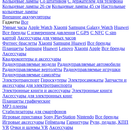
Кольцевые лампы
Со штативом
C держателем для телефона
Кольцевые лампы 26 см
Кольцевые лампы 45 см
Настольные
кольцевые лампы
Внешние аккумуляторы
Гаджеты
Все
Умные часы
Apple Watch
Xiaomi
Samsung Galaxy Watch
Huawei
Все бренды
C измерением давления
C GPS
C NFC
C sim
картой
Аксессуары для умных часов
Фитнес браслеты
Xiaomi
Samsung
Huawei
Все бренды
Планшеты
Samsung
Huawei
Lenovo
Xiaomi
Apple
Все бренды
Аксессуары
Квадрокоптеры и аксессуары
Радиоуправляемые модели
Радиоуправляемые автомобили
Радиоуправляемые вертолёты
Радиоуправляемые игрушки
Радиоуправляемые самолёты
Электротранспорт
Гироскутеры
Электросамокаты
Запчасти и
аксессуары для электротранспорта
Электронные книги и аксессуары
Электронные книги
Аксессуары для электронных книг
Планшеты графические
MP3 плееры
Стабилизаторы для смартфонов
Игровые приставки
Sony PlayStation
Nintendo
Все бренды
Игровые аксессуары
Геймпады
Гарнитуры
Рули, педали, КПП
VR
Очки и шлемы VR
Аксессуары