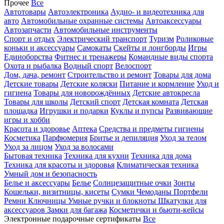
Прочее
Все
Автотовары
Автоэлектроника
Аудио- и видеотехника для
авто
Автомобильные охранные системы
Автоаксессуары
Автозапчасти
Автомобильные инструменты
Спорт и отдых
Электрический транспорт
Туризм
Роликовые
коньки и аксессуары
Самокаты
Скейты и лонгборды
Игры
Единоборства
Фитнес и тренажеры
Командные виды спорта
Охота и рыбалка
Водный спорт
Велоспорт
Дом, дача, ремонт
Строительство и ремонт
Товары для дома
Детские товары
Детские коляски
Питание и кормление
Уход и
гигиена
Товары для новорождённых
Детские автокресла
Товары для школы
Детский спорт
Детская комната
Детская
площадка
Игрушки и подарки
Куклы и пупсы
Развивающие
игры и хобби
Красота и здоровье
Аптека
Средства и предметы гигиены
Косметика
Парфюмерия
Бритье и депиляция
Уход за телом
Уход за лицом
Уход за волосами
Бытовая техника
Техника для кухни
Техника для дома
Техника для красоты и здоровья
Климатическая техника
Умный дом и безопасность
Белье и аксессуары
Белье
Солнцезащитные очки
Зонты
Кошельки, визитницы, кисеты
Сумки
Чемоданы
Портфели
Ремни
Ключницы
Умные ручки и блокноты
Шкатулки для
аксессуаров
Замки для багажа
Косметички и бьюти-кейсы
Электронные подарочные сертификаты
Все