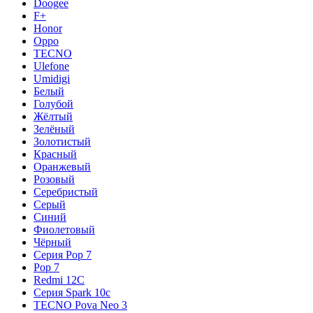
Doogee
F+
Honor
Oppo
TECNO
Ulefone
Umidigi
Белый
Голубой
Жёлтый
Зелёный
Золотистый
Красный
Оранжевый
Розовый
Серебристый
Серый
Синий
Фиолетовый
Чёрный
Серия Pop 7
Pop 7
Redmi 12C
Серия Spark 10c
TECNO Pova Neo 3