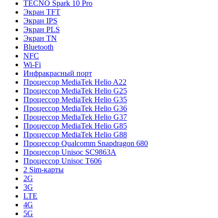
TECNO Spark 10 Pro
Экран TFT
Экран IPS
Экран PLS
Экран TN
Bluetooth
NFC
Wi-Fi
Инфракрасный порт
Процессор MediaTek Helio A22
Процессор MediaTek Helio G25
Процессор MediaTek Helio G35
Процессор MediaTek Helio G36
Процессор MediaTek Helio G37
Процессор MediaTek Helio G85
Процессор MediaTek Helio G88
Процессор Qualcomm Snapdragon 680
Процессор Unisoc SC9863A
Процессор Unisoc T606
2 Sim-карты
2G
3G
LTE
4G
5G