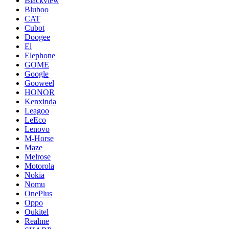
Blackview
Bluboo
CAT
Cubot
Doogee
El
Elephone
GOME
Google
Gooweel
HONOR
Kenxinda
Leagoo
LeEco
Lenovo
M-Horse
Maze
Melrose
Motorola
Nokia
Nomu
OnePlus
Oppo
Oukitel
Realme