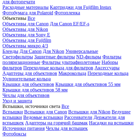
для фотопечати
Расходные материалы
Картриджи для Fujifilm Instax
Фотобумага для Polaroid
Фотопленка
Объективы
Все
Объективы для Canon
Для Canon EF/EF-s
Объективы для Nikon
Объективы для Sony E
Объективы для Fujifilm
Объективы микро 4/3
Бленды
Для Canon
Для Nikon
Универсальные
Светофильтры
Защитные фильтры
ND-фильры
Фильтры
поляризационные
Фильтры ультрафиолетовые
Наборы
фильтров
Переходные кольца для фильтров
Аксессуары
Адаптеры для объективов
Макрокольца
Переходные кольца
Удлинительные кольца
Крышки для объективов
Крышки для объективов 55 мм
Крышки для объективов 58 мм
Чехлы для объективов
Уход и защита
Вспышки, источники света
Все
Вспышки
Вспышки для Canon
Вспышки для Nikon
Ведущие
вспышки
Ведомые вспышки
Рассеиватели
Держатели для
вспышкек
Адаптеры на горячий башмак
Насадки на вспышки
Источники питания
Чехлы для вспышек
Фотобоксы