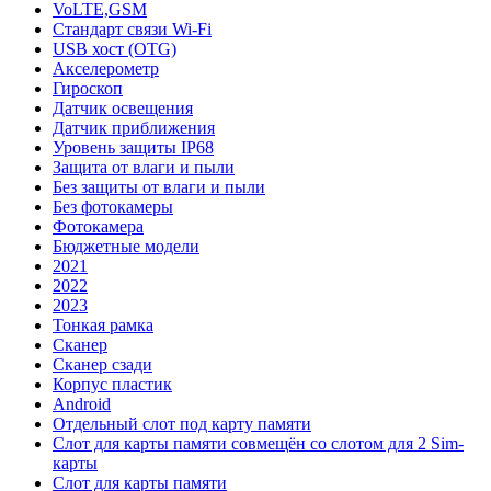
VoLTE,GSM
Стандарт связи Wi-Fi
USB хост (OTG)
Акселерометр
Гироскоп
Датчик освещения
Датчик приближения
Уровень защиты IP68
Защита от влаги и пыли
Без защиты от влаги и пыли
Без фотокамеры
Фотокамера
Бюджетные модели
2021
2022
2023
Тонкая рамка
Сканер
Сканер сзади
Корпус пластик
Android
Отдельный слот под карту памяти
Слот для карты памяти совмещён со слотом для 2 Sim-
карты
Слот для карты памяти