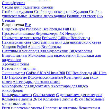
Спецэффекты
Столы для предметной съемки
Стойки и журавли
Стойки для освещения
Журавли
Стойки
универсальные
Штанги, перекладины
Ролики для стоек
Си-
Стенды
Видеосъемка
Все
Видеокамеры
Panasonic
Все бренды
Full HD
Профессиональные
Видеокамеры 4K
Недорогие
Накамерные мониторы
Feelworld
Lilliput
Все бренды
Накамерный свет
Системы питания для накамерного света
Yongnuo
Fujimi
Aputure
Все бренды
Штативы и моноподы для видеосъемки
Видеоголовы
Видеоштативы
Моноподы для видеосъемки
Площадки для
видеоголов
Хромакей фоны
Источники питания
Экшн камеры
GoPro
SJCAM
Insta 360
DJI
Все бренды
4K Ultra
HD
Недорогие
Водонепроницаемые
Крепления для экшн
камер
Аксессуары для экшн камер
Микрофоны для видеокамер
Аксессуары для видео
микрофонов
Кольцевые лампы
Со штативом
C держателем для телефона
Кольцевые лампы 26 см
Кольцевые лампы 45 см
Настольные
кольцевые лампы
Риги и плечевые упоры
Наплечные штативы
Держатели и