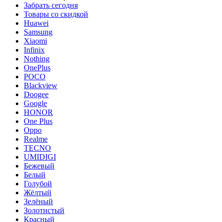
Забрать сегодня
Товары со скидкой
Huawei
Samsung
Xiaomi
Infinix
Nothing
OnePlus
POCO
Blackview
Doogee
Google
HONOR
One Plus
Oppo
Realme
TECNO
UMIDIGI
Бежевый
Белый
Голубой
Жёлтый
Зелёный
Золотистый
Красный