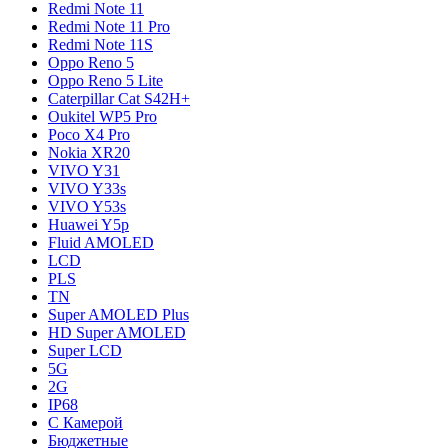
Redmi Note 11
Redmi Note 11 Pro
Redmi Note 11S
Oppo Reno 5
Oppo Reno 5 Lite
Caterpillar Cat S42H+
Oukitel WP5 Pro
Poco X4 Pro
Nokia XR20
VIVO Y31
VIVO Y33s
VIVO Y53s
Huawei Y5p
Fluid AMOLED
LCD
PLS
TN
Super AMOLED Plus
HD Super AMOLED
Super LCD
5G
2G
IP68
С Камерой
Бюджетные