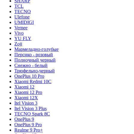
SHARP
TCL
TECNO
Ulefone
UMIDIGI
Vernee
Vivo
YU FLY
Zoji
Мармеладно-голубые
Персико - розовый
Полночный черный
Снежно - белый
Трюфельно-черный
OnePlus 10 Pro
Xiaomi Redmi 10C
Xiaomi 12
Xiaomi 12 Pro
Xiaomi 12X
Itel Vision 3
Itel Vision 3 Plus
TECNO Spark 8C
OnePlus 9
OnePlus 9 Pro
Realme 9 Pro+