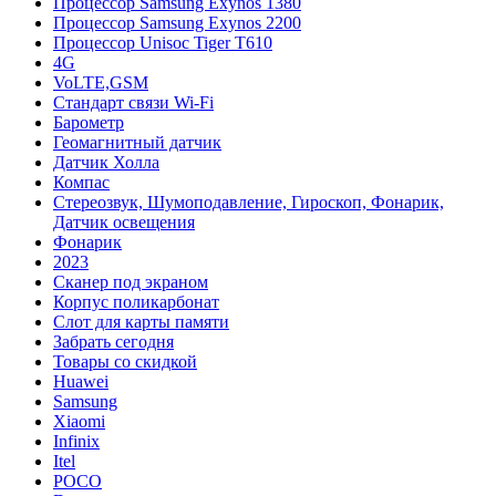
Процессор Samsung Exynos 1380
Процессор Samsung Exynos 2200
Процессор Unisoc Tiger T610
4G
VoLTE,GSM
Cтандарт связи Wi-Fi
Барометр
Геомагнитный датчик
Датчик Холла
Компас
Стереозвук, Шумоподавление, Гироскоп, Фонарик,
Датчик освещения
Фонарик
2023
Сканер под экраном
Корпус поликарбонат
Слот для карты памяти
Забрать сегодня
Товары со скидкой
Huawei
Samsung
Xiaomi
Infinix
Itel
POCO