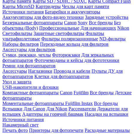
Карты памяти
Карты SD / SDHC / SDXC
Карты Compact Flash
Карты MicroSD
Картридеры
Чехлы для карт памяти
Источники питания
Батарейки и аккумуляторы
Аккумуляторы для фото-видео техники
Зарядные устройства
Беззеркальные фотоаппараты
Canon
Sony
Все бренды
Без
объектива (Body)
Профессиональные
Для начинающих
Nikon
Светофильтры
Защитные светофильтры
Фильтры
ультрафиолетовые
Фильтры поляризационные
ND-фильтры
Наборы фильтров
Переходные кольца для фильтров
Аксессуары для фильтров
Сумки, рюкзаки, чехлы
Фоторюкзаки
Для зеркальных
фотоаппаратов
Фоточемоданы и кейсы для фототехники
Ремни для фотоаппаратов
Аксессуары
Наглазники
Провода и кабели
Пульты ДУ для
фотоаппаратов
Клетки для фотоаппаратов
Уход и защита
USB-накопители и флэшки
Компактные фотоаппараты
Canon
Fujifilm
Все бренды
Детские
фотоаппараты
Моментальные фотоаппараты
Fujifilm Instax
Все бренды
Вспышки
Для Canon
Для Nikon
Рассеиватели
Держатели для
вспышек
Адаптеры на горячий башмак
Насадки на вспышки
Источники питания
Накамерный свет
Печать фото
Принтеры для фотопечати
Расходные материалы