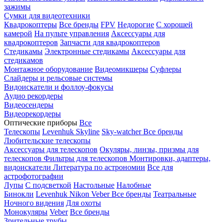
зажимы
Сумки для видеотехники
Квадрокоптеры
Все бренды
FPV
Недорогие
С хорошей
камерой
На пульте управления
Аксессуары для
квадрокоптеров
Запчасти для квадрокоптеров
Стедикамы
Электронные стедикамы
Аксессуары для
стедикамов
Монтажное оборудование
Видеомикшеры
Суфлеры
Слайдеры и рельсовые системы
Видоискатели и фоллоу-фокусы
Аудио рекордеры
Видеосендеры
Видеорекордеры
Оптические приборы
Все
Телескопы
Levenhuk Skyline
Sky-watcher
Все бренды
Любительские телескопы
Аксессуары для телескопов
Окуляры, линзы, призмы для
телескопов
Фильтры для телескопов
Монтировки, адаптеры,
видоискатели
Литература по астрономии
Все для
астрофотографии
Лупы
С подсветкой
Настольные
Налобные
Бинокли
Levenhuk
Nikon
Veber
Все бренды
Театральные
Ночного видения
Для охоты
Монокуляры
Veber
Все бренды
Зрительные трубы