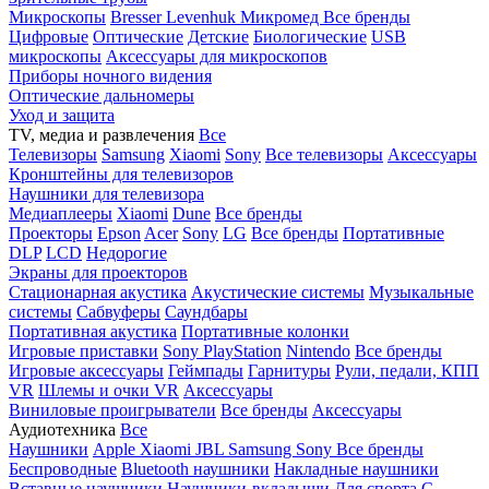
Микроскопы
Bresser
Levenhuk
Микромед
Все бренды
Цифровые
Оптические
Детские
Биологические
USB
микроскопы
Аксессуары для микроскопов
Приборы ночного видения
Оптические дальномеры
Уход и защита
TV, медиа и развлечения
Все
Телевизоры
Samsung
Xiaomi
Sony
Все телевизоры
Аксессуары
Кронштейны для телевизоров
Наушники для телевизора
Медиаплееры
Xiaomi
Dune
Все бренды
Проекторы
Epson
Acer
Sony
LG
Все бренды
Портативные
DLP
LCD
Недорогие
Экраны для проекторов
Стационарная акустика
Акустические системы
Музыкальные
системы
Сабвуферы
Саундбары
Портативная акустика
Портативные колонки
Игровые приставки
Sony PlayStation
Nintendo
Все бренды
Игровые аксессуары
Геймпады
Гарнитуры
Рули, педали, КПП
VR
Шлемы и очки VR
Аксессуары
Виниловые проигрыватели
Все бренды
Аксессуары
Аудиотехника
Все
Наушники
Apple
Xiaomi
JBL
Samsung
Sony
Все бренды
Беспроводные
Bluetooth наушники
Накладные наушники
Вставные наушники
Наушники-вкладыши
Для спорта
С