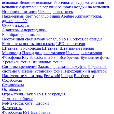
вспышки
Ведомые вспышки
Рассеиватели
Держатели для
вспышек
Адаптеры на горячий башмак
Насадки на вспышки
Источники питания
Чехлы для вспышек
Накамерный свет
Yongnuo
Fujimi
Aputure
Аккумуляторы,
адаптеры и ЗУ
Сумки и кофры
Адаптеры и переходники
Калибраторы и шкалы
Постоянный свет
Raylab
Yongnuo
FST
Godox
Все бренды
Комплекты постоянного света
LED-осветители
Штативы и моноподы
Штативы
Штативные головы
Моноподы
Площадки для штативов
Чехлы для штативов
Фотофоны
Raylab
Colorama
FST
Все бренды
Бумажные фоны
Хромакей фоны
Виниловые фоны
Системы крепления
Зажимы, держатели, муфты
Подвесные
системы
Системы установки фона
Переходники и адаптеры
Накамерные мониторы
Feelworld
Lilliput
Все бренды
Софтбоксы
Стрипбоксы
Октобоксы
Отражатели
Raylab
FST
Все бренды
Лампы и пайрекс
Рефлекторы, соты, шторки
Фотозонты
Фотобоксы
FST
Все бренды