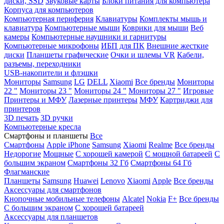
диски, SSD
Звуковые карты
Блоки питания для компьютера
Корпуса для компьютеров
Компьютерная периферия
Клавиатуры
Комплекты мышь и
клавиатура
Компьютерные мыши
Коврики для мыши
Веб
камеры
Компьютерные наушники и гарнитуры
Компьютерные микрофоны
ИБП для ПК
Внешние жесткие
диски
Планшеты графические
Очки и шлемы VR
Кабели,
разъемы, переходники
USB-накопители и флэшки
Мониторы
Samsung
LG
DELL
Xiaomi
Все бренды
Мониторы
22 "
Мониторы 23 "
Мониторы 24 "
Мониторы 27 "
Игровые
Принтеры и МФУ
Лазерные принтеры
МФУ
Картриджи для
принтеров
3D печать
3D ручки
Компьютерные кресла
Смартфоны и планшеты
Все
Смартфоны
Apple iPhone
Samsung
Xiaomi
Realme
Все бренды
Недорогие
Мощные
С хорошей камерой
С мощной батареей
С
большим экраном
Смартфоны 32 Гб
Смартфоны 64 Гб
Флагманские
Планшеты
Samsung
Huawei
Lenovo
Xiaomi
Apple
Все бренды
Аксессуары для смартфонов
Кнопочные мобильные телефоны
Alcatel
Nokia
F+
Все бренды
С большим экраном
С хорошей батареей
Аксессуары для планшетов