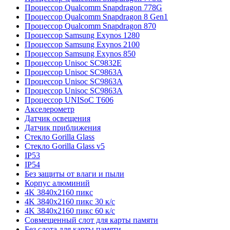
Процессор Qualcomm Snapdragon 778G
Процессор Qualcomm Snapdragon 8 Gen1
Процессор Qualcomm Snapdragon 870
Процессор Samsung Exynos 1280
Процессор Samsung Exynos 2100
Процессор Samsung Exynos 850
Процессор Unisoc SC9832E
Процессор Unisoc SC9863A
Процессор Unisoc SC9863A
Процессор Unisoc SC9863A
Процессор UNISoC T606
Акселерометр
Датчик освещения
Датчик приближения
Стекло Gorilla Glass
Стекло Gorilla Glass v5
IP53
IP54
Без защиты от влаги и пыли
Корпус алюминий
4K 3840x2160 пикс
4K 3840x2160 пикс 30 к/с
4K 3840x2160 пикс 60 к/с
Совмещенный слот для карты памяти
Без слота для карты памяти