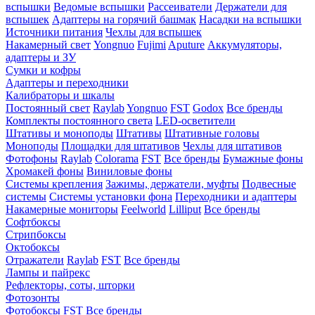
вспышки
Ведомые вспышки
Рассеиватели
Держатели для
вспышек
Адаптеры на горячий башмак
Насадки на вспышки
Источники питания
Чехлы для вспышек
Накамерный свет
Yongnuo
Fujimi
Aputure
Аккумуляторы,
адаптеры и ЗУ
Сумки и кофры
Адаптеры и переходники
Калибраторы и шкалы
Постоянный свет
Raylab
Yongnuo
FST
Godox
Все бренды
Комплекты постоянного света
LED-осветители
Штативы и моноподы
Штативы
Штативные головы
Моноподы
Площадки для штативов
Чехлы для штативов
Фотофоны
Raylab
Colorama
FST
Все бренды
Бумажные фоны
Хромакей фоны
Виниловые фоны
Системы крепления
Зажимы, держатели, муфты
Подвесные
системы
Системы установки фона
Переходники и адаптеры
Накамерные мониторы
Feelworld
Lilliput
Все бренды
Софтбоксы
Стрипбоксы
Октобоксы
Отражатели
Raylab
FST
Все бренды
Лампы и пайрекс
Рефлекторы, соты, шторки
Фотозонты
Фотобоксы
FST
Все бренды