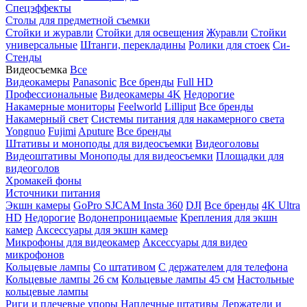
Спецэффекты
Столы для предметной съемки
Стойки и журавли
Стойки для освещения
Журавли
Стойки
универсальные
Штанги, перекладины
Ролики для стоек
Си-
Стенды
Видеосъемка
Все
Видеокамеры
Panasonic
Все бренды
Full HD
Профессиональные
Видеокамеры 4K
Недорогие
Накамерные мониторы
Feelworld
Lilliput
Все бренды
Накамерный свет
Системы питания для накамерного света
Yongnuo
Fujimi
Aputure
Все бренды
Штативы и моноподы для видеосъемки
Видеоголовы
Видеоштативы
Моноподы для видеосъемки
Площадки для
видеоголов
Хромакей фоны
Источники питания
Экшн камеры
GoPro
SJCAM
Insta 360
DJI
Все бренды
4K Ultra
HD
Недорогие
Водонепроницаемые
Крепления для экшн
камер
Аксессуары для экшн камер
Микрофоны для видеокамер
Аксессуары для видео
микрофонов
Кольцевые лампы
Со штативом
C держателем для телефона
Кольцевые лампы 26 см
Кольцевые лампы 45 см
Настольные
кольцевые лампы
Риги и плечевые упоры
Наплечные штативы
Держатели и