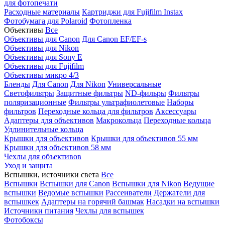
для фотопечати
Расходные материалы
Картриджи для Fujifilm Instax
Фотобумага для Polaroid
Фотопленка
Объективы
Все
Объективы для Canon
Для Canon EF/EF-s
Объективы для Nikon
Объективы для Sony E
Объективы для Fujifilm
Объективы микро 4/3
Бленды
Для Canon
Для Nikon
Универсальные
Светофильтры
Защитные фильтры
ND-фильры
Фильтры
поляризационные
Фильтры ультрафиолетовые
Наборы
фильтров
Переходные кольца для фильтров
Аксессуары
Адаптеры для объективов
Макрокольца
Переходные кольца
Удлинительные кольца
Крышки для объективов
Крышки для объективов 55 мм
Крышки для объективов 58 мм
Чехлы для объективов
Уход и защита
Вспышки, источники света
Все
Вспышки
Вспышки для Canon
Вспышки для Nikon
Ведущие
вспышки
Ведомые вспышки
Рассеиватели
Держатели для
вспышкек
Адаптеры на горячий башмак
Насадки на вспышки
Источники питания
Чехлы для вспышек
Фотобоксы