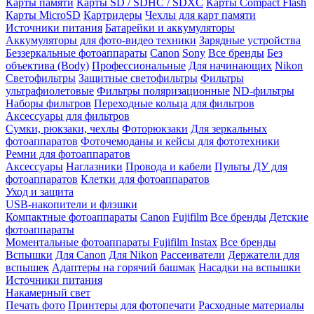
Карты памяти
Карты SD / SDHC / SDXC
Карты Compact Flash
Карты MicroSD
Картридеры
Чехлы для карт памяти
Источники питания
Батарейки и аккумуляторы
Аккумуляторы для фото-видео техники
Зарядные устройства
Беззеркальные фотоаппараты
Canon
Sony
Все бренды
Без
объектива (Body)
Профессиональные
Для начинающих
Nikon
Светофильтры
Защитные светофильтры
Фильтры
ультрафиолетовые
Фильтры поляризационные
ND-фильтры
Наборы фильтров
Переходные кольца для фильтров
Аксессуары для фильтров
Сумки, рюкзаки, чехлы
Фоторюкзаки
Для зеркальных
фотоаппаратов
Фоточемоданы и кейсы для фототехники
Ремни для фотоаппаратов
Аксессуары
Наглазники
Провода и кабели
Пульты ДУ для
фотоаппаратов
Клетки для фотоаппаратов
Уход и защита
USB-накопители и флэшки
Компактные фотоаппараты
Canon
Fujifilm
Все бренды
Детские
фотоаппараты
Моментальные фотоаппараты
Fujifilm Instax
Все бренды
Вспышки
Для Canon
Для Nikon
Рассеиватели
Держатели для
вспышек
Адаптеры на горячий башмак
Насадки на вспышки
Источники питания
Накамерный свет
Печать фото
Принтеры для фотопечати
Расходные материалы