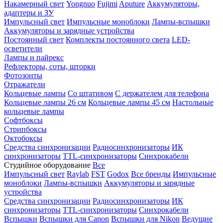
Накамерный свет
Yongnuo
Fujimi
Aputure
Аккумуляторы,
адаптеры и ЗУ
Импульсный свет
Импульсные моноблоки
Лампы-вспышки
Аккумуляторы и зарядные устройства
Постоянный свет
Комплекты постоянного света
LED-
осветители
Лампы и пайрекс
Рефлекторы, соты, шторки
Фотозонты
Отражатели
Кольцевые лампы
Со штативом
С держателем для телефона
Кольцевые лампы 26 см
Кольцевые лампы 45 см
Настольные
кольцевые лампы
Софтбоксы
Стрипбоксы
Октобоксы
Средства синхронизации
Радиосинхронизаторы
ИК
синхронизаторы
TTL-синхронизаторы
Синхрокабели
Студийное оборудование
Все
Импульсный свет
Raylab
FST
Godox
Все бренды
Импульсные
моноблоки
Лампы-вспышки
Аккумуляторы и зарядные
устройства
Средства синхронизации
Радиосинхронизаторы
ИК
синхронизаторы
TTL-синхронизаторы
Синхрокабели
Вспышки
Вспышки для Canon
Вспышки для Nikon
Ведущие