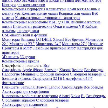
диски, SSD
Звуковые карты
Блоки питания для компьютера
Корпуса для компьютеров
Компьютерная периферия
Клавиатуры
Комплекты мышь и
клавиатура
Компьютерные мыши
Коврики для мыши
Веб
камеры
Компьютерные наушники и гарнитуры
Компьютерные микрофоны
ИБП для ПК
Внешние жесткие
диски
Планшеты графические
Очки и шлемы VR
Кабели,
разъемы, переходники
USB-накопители и флэшки
Мониторы
Samsung
LG
DELL
Xiaomi
Все бренды
Мониторы
22 "
Мониторы 23 "
Мониторы 24 "
Мониторы 27 "
Игровые
Принтеры и МФУ
Лазерные принтеры
МФУ
Картриджи для
принтеров
3D печать
3D ручки
Компьютерные кресла
Смартфоны и планшеты
Все
Смартфоны
Apple iPhone
Samsung
Xiaomi
Realme
Все бренды
Недорогие
Мощные
С хорошей камерой
С мощной батареей
С
большим экраном
Смартфоны 32 Гб
Смартфоны 64 Гб
Флагманские
Планшеты
Samsung
Huawei
Lenovo
Xiaomi
Apple
Все бренды
Аксессуары для смартфонов
Кнопочные мобильные телефоны
Alcatel
Nokia
F+
Все бренды
С большим экраном
С хорошей батареей
Аксессуары для планшетов