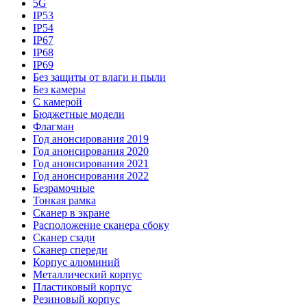
5G
IP53
IP54
IP67
IP68
IP69
Без защиты от влаги и пыли
Без камеры
С камерой
Бюджетные модели
Флагман
Год анонсирования 2019
Год анонсирования 2020
Год анонсирования 2021
Год анонсирования 2022
Безрамочные
Тонкая рамка
Сканер в экране
Расположение сканера сбоку
Сканер сзади
Сканер спереди
Корпус алюминий
Металлический корпус
Пластиковый корпус
Резиновый корпус