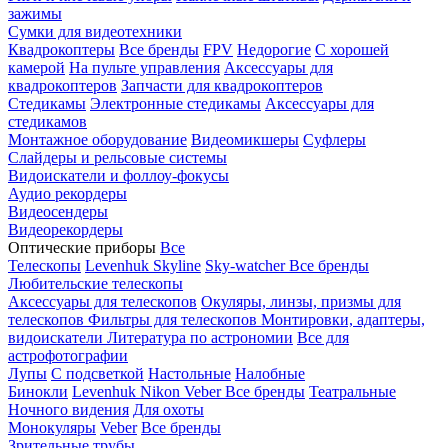
зажимы
Сумки для видеотехники
Квадрокоптеры
Все бренды
FPV
Недорогие
С хорошей
камерой
На пульте управления
Аксессуары для
квадрокоптеров
Запчасти для квадрокоптеров
Стедикамы
Электронные стедикамы
Аксессуары для
стедикамов
Монтажное оборудование
Видеомикшеры
Суфлеры
Слайдеры и рельсовые системы
Видоискатели и фоллоу-фокусы
Аудио рекордеры
Видеосендеры
Видеорекордеры
Оптические приборы
Все
Телескопы
Levenhuk Skyline
Sky-watcher
Все бренды
Любительские телескопы
Аксессуары для телескопов
Окуляры, линзы, призмы для
телескопов
Фильтры для телескопов
Монтировки, адаптеры,
видоискатели
Литература по астрономии
Все для
астрофотографии
Лупы
С подсветкой
Настольные
Налобные
Бинокли
Levenhuk
Nikon
Veber
Все бренды
Театральные
Ночного видения
Для охоты
Монокуляры
Veber
Все бренды
Зрительные трубы