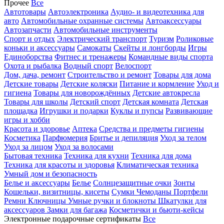
Прочее
Все
Автотовары
Автоэлектроника
Аудио- и видеотехника для
авто
Автомобильные охранные системы
Автоаксессуары
Автозапчасти
Автомобильные инструменты
Спорт и отдых
Электрический транспорт
Туризм
Роликовые
коньки и аксессуары
Самокаты
Скейты и лонгборды
Игры
Единоборства
Фитнес и тренажеры
Командные виды спорта
Охота и рыбалка
Водный спорт
Велоспорт
Дом, дача, ремонт
Строительство и ремонт
Товары для дома
Детские товары
Детские коляски
Питание и кормление
Уход и
гигиена
Товары для новорождённых
Детские автокресла
Товары для школы
Детский спорт
Детская комната
Детская
площадка
Игрушки и подарки
Куклы и пупсы
Развивающие
игры и хобби
Красота и здоровье
Аптека
Средства и предметы гигиены
Косметика
Парфюмерия
Бритье и депиляция
Уход за телом
Уход за лицом
Уход за волосами
Бытовая техника
Техника для кухни
Техника для дома
Техника для красоты и здоровья
Климатическая техника
Умный дом и безопасность
Белье и аксессуары
Белье
Солнцезащитные очки
Зонты
Кошельки, визитницы, кисеты
Сумки
Чемоданы
Портфели
Ремни
Ключницы
Умные ручки и блокноты
Шкатулки для
аксессуаров
Замки для багажа
Косметички и бьюти-кейсы
Электронные подарочные сертификаты
Все