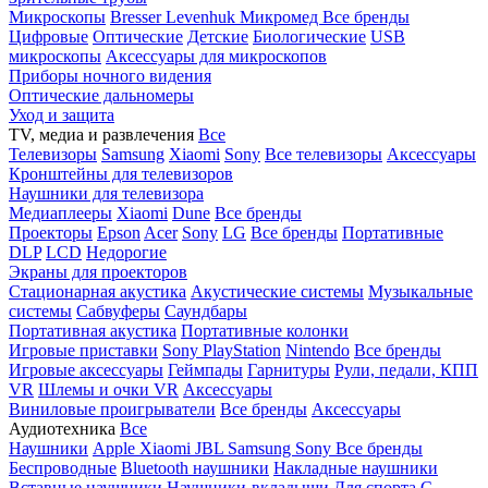
Микроскопы
Bresser
Levenhuk
Микромед
Все бренды
Цифровые
Оптические
Детские
Биологические
USB
микроскопы
Аксессуары для микроскопов
Приборы ночного видения
Оптические дальномеры
Уход и защита
TV, медиа и развлечения
Все
Телевизоры
Samsung
Xiaomi
Sony
Все телевизоры
Аксессуары
Кронштейны для телевизоров
Наушники для телевизора
Медиаплееры
Xiaomi
Dune
Все бренды
Проекторы
Epson
Acer
Sony
LG
Все бренды
Портативные
DLP
LCD
Недорогие
Экраны для проекторов
Стационарная акустика
Акустические системы
Музыкальные
системы
Сабвуферы
Саундбары
Портативная акустика
Портативные колонки
Игровые приставки
Sony PlayStation
Nintendo
Все бренды
Игровые аксессуары
Геймпады
Гарнитуры
Рули, педали, КПП
VR
Шлемы и очки VR
Аксессуары
Виниловые проигрыватели
Все бренды
Аксессуары
Аудиотехника
Все
Наушники
Apple
Xiaomi
JBL
Samsung
Sony
Все бренды
Беспроводные
Bluetooth наушники
Накладные наушники
Вставные наушники
Наушники-вкладыши
Для спорта
С