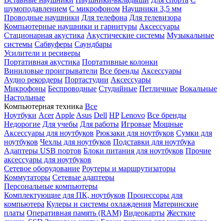
шумоподавлением
С микрофоном
Наушники 3,5 мм
Проводные наушники
Для телефона
Для телевизора
Компьютерные наушники и гарнитуры
Аксессуары
Стационарная акустика
Акустические системы
Музыкальные
системы
Сабвуферы
Саундбары
Усилители и ресиверы
Портативная акустика
Портативные колонки
Виниловые проигрыватели
Все бренды
Аксессуары
Аудио рекордеры
Портастудии
Аксессуары
Микрофоны
Беспроводные
Студийные
Петличные
Вокальные
Настольные
Компьютерная техника
Все
Ноутбуки
Acer
Apple
Asus
Dell
HP
Lenovo
Все бренды
Недорогие
Для учебы
Для работы
Игровые
Мощные
Аксессуары для ноутбуков
Рюкзаки для ноутбуков
Сумки для
ноутбуков
Чехлы для ноутбуков
Подставки для ноутбука
Адаптеры USB портов
Блоки питания для ноутбуков
Прочие
аксессуары для ноутбуков
Сетевое оборудование
Роутеры и маршрутизаторы
Коммутаторы
Сетевые адаптеры
Персональные компьютеры
Комплектующие для ПК, ноутбуков
Процессоры для
компьютера
Кулеры и системы охлаждения
Материнские
платы
Оперативная память (RAM)
Видеокарты
Жесткие