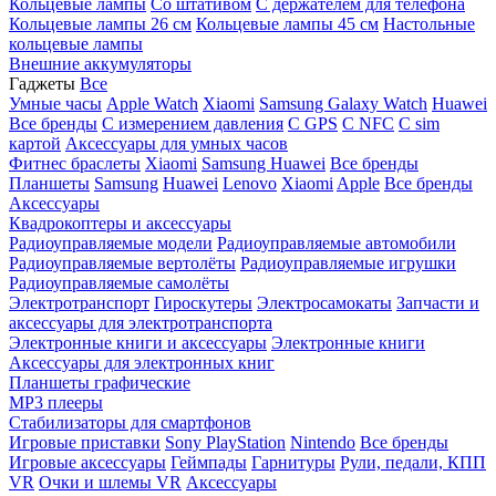
Кольцевые лампы
Со штативом
C держателем для телефона
Кольцевые лампы 26 см
Кольцевые лампы 45 см
Настольные
кольцевые лампы
Внешние аккумуляторы
Гаджеты
Все
Умные часы
Apple Watch
Xiaomi
Samsung Galaxy Watch
Huawei
Все бренды
C измерением давления
C GPS
C NFC
C sim
картой
Аксессуары для умных часов
Фитнес браслеты
Xiaomi
Samsung
Huawei
Все бренды
Планшеты
Samsung
Huawei
Lenovo
Xiaomi
Apple
Все бренды
Аксессуары
Квадрокоптеры и аксессуары
Радиоуправляемые модели
Радиоуправляемые автомобили
Радиоуправляемые вертолёты
Радиоуправляемые игрушки
Радиоуправляемые самолёты
Электротранспорт
Гироскутеры
Электросамокаты
Запчасти и
аксессуары для электротранспорта
Электронные книги и аксессуары
Электронные книги
Аксессуары для электронных книг
Планшеты графические
MP3 плееры
Стабилизаторы для смартфонов
Игровые приставки
Sony PlayStation
Nintendo
Все бренды
Игровые аксессуары
Геймпады
Гарнитуры
Рули, педали, КПП
VR
Очки и шлемы VR
Аксессуары