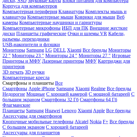
диски, SSD
Звуковые карты
Блоки питания для компьютера
Корпуса для компьютеров
Компьютерная периферия
Клавиатуры
Комплекты мышь и
клавиатура
Компьютерные мыши
Коврики для мыши
Веб
камеры
Компьютерные наушники и гарнитуры
Компьютерные микрофоны
ИБП для ПК
Внешние жесткие
диски
Планшеты графические
Очки и шлемы VR
Кабели,
разъемы, переходники
USB-накопители и флэшки
Мониторы
Samsung
LG
DELL
Xiaomi
Все бренды
Мониторы
22 "
Мониторы 23 "
Мониторы 24 "
Мониторы 27 "
Игровые
Принтеры и МФУ
Лазерные принтеры
МФУ
Картриджи для
принтеров
3D печать
3D ручки
Компьютерные кресла
Смартфоны и планшеты
Все
Смартфоны
Apple iPhone
Samsung
Xiaomi
Realme
Все бренды
Недорогие
Мощные
С хорошей камерой
С мощной батареей
С
большим экраном
Смартфоны 32 Гб
Смартфоны 64 Гб
Флагманские
Планшеты
Samsung
Huawei
Lenovo
Xiaomi
Apple
Все бренды
Аксессуары для смартфонов
Кнопочные мобильные телефоны
Alcatel
Nokia
F+
Все бренды
С большим экраном
С хорошей батареей
Аксессуары для планшетов