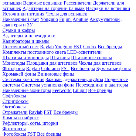
вспышки
Ведомые вспышки
Рассеиватели
Держатели для
вспышек
Адаптеры на горячий башмак
Насадки на вспышки
Источники питания
Чехлы для вспышек
Накамерный свет
Yongnuo
Fujimi
Aputure
Аккумуляторы,
адаптеры и ЗУ
Сумки и кофры
Адаптеры и переходники
Калибраторы и шкалы
Постоянный свет
Raylab
Yongnuo
FST
Godox
Все бренды
Комплекты постоянного света
LED-осветители
Штативы и моноподы
Штативы
Штативные головы
Моноподы
Площадки для штативов
Чехлы для штативов
Фотофоны
Raylab
Colorama
FST
Все бренды
Бумажные фоны
Хромакей фоны
Виниловые фоны
Системы крепления
Зажимы, держатели, муфты
Подвесные
системы
Системы установки фона
Переходники и адаптеры
Накамерные мониторы
Feelworld
Lilliput
Все бренды
Софтбоксы
Стрипбоксы
Октобоксы
Отражатели
Raylab
FST
Все бренды
Лампы и пайрекс
Рефлекторы, соты, шторки
Фотозонты
Фотобоксы
FST
Все бренды