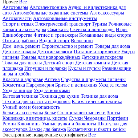
Прочее
Все
Автотовары
Автоэлектроника
Аудио- и видеотехника для
авто
Автомобильные охранные системы
Автоаксессуары
Автозапчасти
Автомобильные инструменты
Спорт и отдых
Электрический транспорт
Туризм
Роликовые
коньки и аксессуары
Самокаты
Скейты и лонгборды
Игры
Единоборства
Фитнес и тренажеры
Командные виды спорта
Охота и рыбалка
Водный спорт
Велоспорт
Дом, дача, ремонт
Строительство и ремонт
Товары для дома
Детские товары
Детские коляски
Питание и кормление
Уход и
гигиена
Товары для новорождённых
Детские автокресла
Товары для школы
Детский спорт
Детская комната
Детская
площадка
Игрушки и подарки
Куклы и пупсы
Развивающие
игры и хобби
Красота и здоровье
Аптека
Средства и предметы гигиены
Косметика
Парфюмерия
Бритье и депиляция
Уход за телом
Уход за лицом
Уход за волосами
Бытовая техника
Техника для кухни
Техника для дома
Техника для красоты и здоровья
Климатическая техника
Умный дом и безопасность
Белье и аксессуары
Белье
Солнцезащитные очки
Зонты
Кошельки, визитницы, кисеты
Сумки
Чемоданы
Портфели
Ремни
Ключницы
Умные ручки и блокноты
Шкатулки для
аксессуаров
Замки для багажа
Косметички и бьюти-кейсы
Электронные подарочные сертификаты
Все