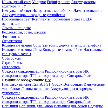
Накамерный свет
Yongnuo
Fujimi
Aputure
Аккумуляторы,
адаптеры и ЗУ
Импульсный свет
Импульсные моноблоки
Лампы-вспышки
Аккумуляторы и зарядные устройства
Постоянный свет
Комплекты постоянного света
LED-
осветители
Лампы и пайрекс
Рефлекторы, соты, шторки
Фотозонты
Отражатели
Кольцевые лампы
Со штативом
С держателем для телефона
Кольцевые лампы 26 см
Кольцевые лампы 45 см
Настольные
кольцевые лампы
Софтбоксы
Стрипбоксы
Октобоксы
Средства синхронизации
Радиосинхронизаторы
ИК
синхронизаторы
TTL-синхронизаторы
Синхрокабели
Студийное оборудование
Все
Импульсный свет
Raylab
FST
Godox
Все бренды
Импульсные
моноблоки
Лампы-вспышки
Аккумуляторы и зарядные
устройства
Средства синхронизации
Радиосинхронизаторы
ИК
синхронизаторы
TTL-синхронизаторы
Синхрокабели
Вспышки
Вспышки для Canon
Вспышки для Nikon
Ведущие