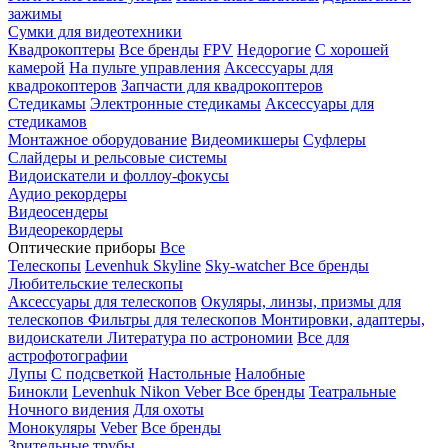
зажимы
Сумки для видеотехники
Квадрокоптеры
Все бренды
FPV
Недорогие
С хорошей
камерой
На пульте управления
Аксессуары для
квадрокоптеров
Запчасти для квадрокоптеров
Стедикамы
Электронные стедикамы
Аксессуары для
стедикамов
Монтажное оборудование
Видеомикшеры
Суфлеры
Слайдеры и рельсовые системы
Видоискатели и фоллоу-фокусы
Аудио рекордеры
Видеосендеры
Видеорекордеры
Оптические приборы
Все
Телескопы
Levenhuk Skyline
Sky-watcher
Все бренды
Любительские телескопы
Аксессуары для телескопов
Окуляры, линзы, призмы для
телескопов
Фильтры для телескопов
Монтировки, адаптеры,
видоискатели
Литература по астрономии
Все для
астрофотографии
Лупы
С подсветкой
Настольные
Налобные
Бинокли
Levenhuk
Nikon
Veber
Все бренды
Театральные
Ночного видения
Для охоты
Монокуляры
Veber
Все бренды
Зрительные трубы