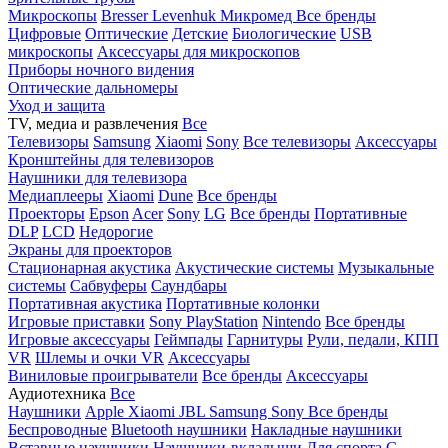
Микроскопы
Bresser
Levenhuk
Микромед
Все бренды
Цифровые
Оптические
Детские
Биологические
USB
микроскопы
Аксессуары для микроскопов
Приборы ночного видения
Оптические дальномеры
Уход и защита
TV, медиа и развлечения
Все
Телевизоры
Samsung
Xiaomi
Sony
Все телевизоры
Аксессуары
Кронштейны для телевизоров
Наушники для телевизора
Медиаплееры
Xiaomi
Dune
Все бренды
Проекторы
Epson
Acer
Sony
LG
Все бренды
Портативные
DLP
LCD
Недорогие
Экраны для проекторов
Стационарная акустика
Акустические системы
Музыкальные
системы
Сабвуферы
Саундбары
Портативная акустика
Портативные колонки
Игровые приставки
Sony PlayStation
Nintendo
Все бренды
Игровые аксессуары
Геймпады
Гарнитуры
Рули, педали, КПП
VR
Шлемы и очки VR
Аксессуары
Виниловые проигрыватели
Все бренды
Аксессуары
Аудиотехника
Все
Наушники
Apple
Xiaomi
JBL
Samsung
Sony
Все бренды
Беспроводные
Bluetooth наушники
Накладные наушники
Вставные наушники
Наушники-вкладыши
Для спорта
С