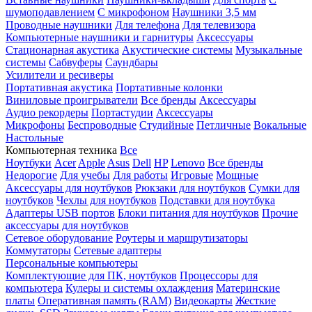
шумоподавлением
С микрофоном
Наушники 3,5 мм
Проводные наушники
Для телефона
Для телевизора
Компьютерные наушники и гарнитуры
Аксессуары
Стационарная акустика
Акустические системы
Музыкальные
системы
Сабвуферы
Саундбары
Усилители и ресиверы
Портативная акустика
Портативные колонки
Виниловые проигрыватели
Все бренды
Аксессуары
Аудио рекордеры
Портастудии
Аксессуары
Микрофоны
Беспроводные
Студийные
Петличные
Вокальные
Настольные
Компьютерная техника
Все
Ноутбуки
Acer
Apple
Asus
Dell
HP
Lenovo
Все бренды
Недорогие
Для учебы
Для работы
Игровые
Мощные
Аксессуары для ноутбуков
Рюкзаки для ноутбуков
Сумки для
ноутбуков
Чехлы для ноутбуков
Подставки для ноутбука
Адаптеры USB портов
Блоки питания для ноутбуков
Прочие
аксессуары для ноутбуков
Сетевое оборудование
Роутеры и маршрутизаторы
Коммутаторы
Сетевые адаптеры
Персональные компьютеры
Комплектующие для ПК, ноутбуков
Процессоры для
компьютера
Кулеры и системы охлаждения
Материнские
платы
Оперативная память (RAM)
Видеокарты
Жесткие