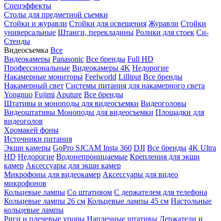
Спецэффекты
Столы для предметной съемки
Стойки и журавли
Стойки для освещения
Журавли
Стойки
универсальные
Штанги, перекладины
Ролики для стоек
Си-
Стенды
Видеосъемка
Все
Видеокамеры
Panasonic
Все бренды
Full HD
Профессиональные
Видеокамеры 4K
Недорогие
Накамерные мониторы
Feelworld
Lilliput
Все бренды
Накамерный свет
Системы питания для накамерного света
Yongnuo
Fujimi
Aputure
Все бренды
Штативы и моноподы для видеосъемки
Видеоголовы
Видеоштативы
Моноподы для видеосъемки
Площадки для
видеоголов
Хромакей фоны
Источники питания
Экшн камеры
GoPro
SJCAM
Insta 360
DJI
Все бренды
4K Ultra
HD
Недорогие
Водонепроницаемые
Крепления для экшн
камер
Аксессуары для экшн камер
Микрофоны для видеокамер
Аксессуары для видео
микрофонов
Кольцевые лампы
Со штативом
C держателем для телефона
Кольцевые лампы 26 см
Кольцевые лампы 45 см
Настольные
кольцевые лампы
Риги и плечевые упоры
Наплечные штативы
Держатели и