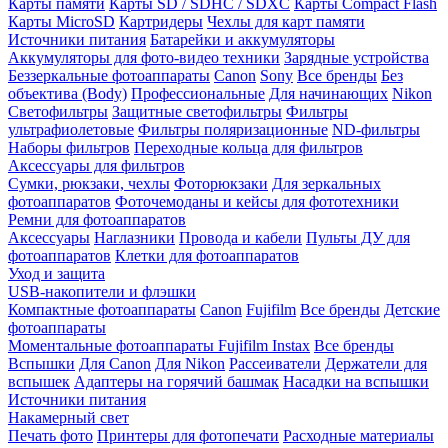
Карты памяти
Карты SD / SDHC / SDXC
Карты Compact Flash
Карты MicroSD
Картридеры
Чехлы для карт памяти
Источники питания
Батарейки и аккумуляторы
Аккумуляторы для фото-видео техники
Зарядные устройства
Беззеркальные фотоаппараты
Canon
Sony
Все бренды
Без
объектива (Body)
Профессиональные
Для начинающих
Nikon
Светофильтры
Защитные светофильтры
Фильтры
ультрафиолетовые
Фильтры поляризационные
ND-фильтры
Наборы фильтров
Переходные кольца для фильтров
Аксессуары для фильтров
Сумки, рюкзаки, чехлы
Фоторюкзаки
Для зеркальных
фотоаппаратов
Фоточемоданы и кейсы для фототехники
Ремни для фотоаппаратов
Аксессуары
Наглазники
Провода и кабели
Пульты ДУ для
фотоаппаратов
Клетки для фотоаппаратов
Уход и защита
USB-накопители и флэшки
Компактные фотоаппараты
Canon
Fujifilm
Все бренды
Детские
фотоаппараты
Моментальные фотоаппараты
Fujifilm Instax
Все бренды
Вспышки
Для Canon
Для Nikon
Рассеиватели
Держатели для
вспышек
Адаптеры на горячий башмак
Насадки на вспышки
Источники питания
Накамерный свет
Печать фото
Принтеры для фотопечати
Расходные материалы