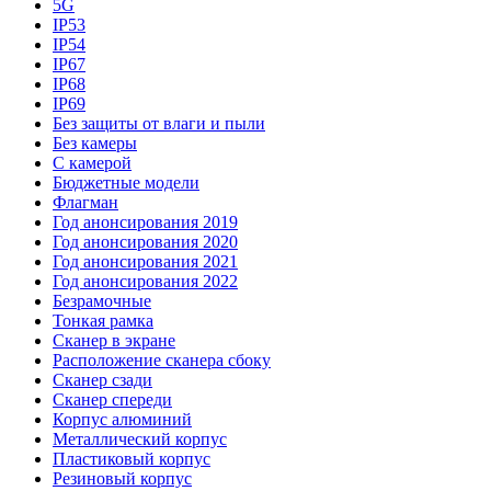
5G
IP53
IP54
IP67
IP68
IP69
Без защиты от влаги и пыли
Без камеры
С камерой
Бюджетные модели
Флагман
Год анонсирования 2019
Год анонсирования 2020
Год анонсирования 2021
Год анонсирования 2022
Безрамочные
Тонкая рамка
Сканер в экране
Расположение сканера сбоку
Сканер сзади
Сканер спереди
Корпус алюминий
Металлический корпус
Пластиковый корпус
Резиновый корпус