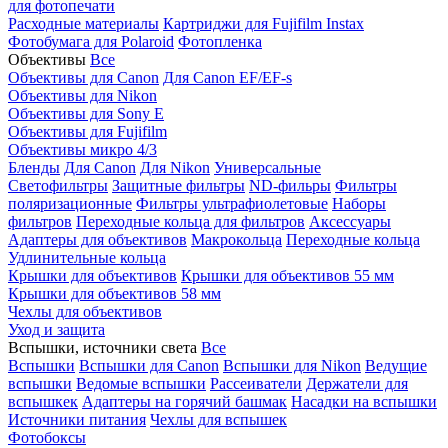
для фотопечати
Расходные материалы
Картриджи для Fujifilm Instax
Фотобумага для Polaroid
Фотопленка
Объективы
Все
Объективы для Canon
Для Canon EF/EF-s
Объективы для Nikon
Объективы для Sony E
Объективы для Fujifilm
Объективы микро 4/3
Бленды
Для Canon
Для Nikon
Универсальные
Светофильтры
Защитные фильтры
ND-фильры
Фильтры
поляризационные
Фильтры ультрафиолетовые
Наборы
фильтров
Переходные кольца для фильтров
Аксессуары
Адаптеры для объективов
Макрокольца
Переходные кольца
Удлинительные кольца
Крышки для объективов
Крышки для объективов 55 мм
Крышки для объективов 58 мм
Чехлы для объективов
Уход и защита
Вспышки, источники света
Все
Вспышки
Вспышки для Canon
Вспышки для Nikon
Ведущие
вспышки
Ведомые вспышки
Рассеиватели
Держатели для
вспышкек
Адаптеры на горячий башмак
Насадки на вспышки
Источники питания
Чехлы для вспышек
Фотобоксы