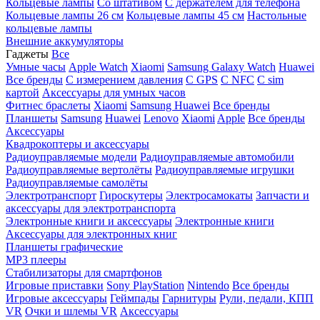
Кольцевые лампы
Со штативом
C держателем для телефона
Кольцевые лампы 26 см
Кольцевые лампы 45 см
Настольные
кольцевые лампы
Внешние аккумуляторы
Гаджеты
Все
Умные часы
Apple Watch
Xiaomi
Samsung Galaxy Watch
Huawei
Все бренды
C измерением давления
C GPS
C NFC
C sim
картой
Аксессуары для умных часов
Фитнес браслеты
Xiaomi
Samsung
Huawei
Все бренды
Планшеты
Samsung
Huawei
Lenovo
Xiaomi
Apple
Все бренды
Аксессуары
Квадрокоптеры и аксессуары
Радиоуправляемые модели
Радиоуправляемые автомобили
Радиоуправляемые вертолёты
Радиоуправляемые игрушки
Радиоуправляемые самолёты
Электротранспорт
Гироскутеры
Электросамокаты
Запчасти и
аксессуары для электротранспорта
Электронные книги и аксессуары
Электронные книги
Аксессуары для электронных книг
Планшеты графические
MP3 плееры
Стабилизаторы для смартфонов
Игровые приставки
Sony PlayStation
Nintendo
Все бренды
Игровые аксессуары
Геймпады
Гарнитуры
Рули, педали, КПП
VR
Очки и шлемы VR
Аксессуары