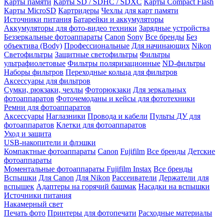
Карты памяти
Карты SD / SDHC / SDXC
Карты Compact Flash
Карты MicroSD
Картридеры
Чехлы для карт памяти
Источники питания
Батарейки и аккумуляторы
Аккумуляторы для фото-видео техники
Зарядные устройства
Беззеркальные фотоаппараты
Canon
Sony
Все бренды
Без
объектива (Body)
Профессиональные
Для начинающих
Nikon
Светофильтры
Защитные светофильтры
Фильтры
ультрафиолетовые
Фильтры поляризационные
ND-фильтры
Наборы фильтров
Переходные кольца для фильтров
Аксессуары для фильтров
Сумки, рюкзаки, чехлы
Фоторюкзаки
Для зеркальных
фотоаппаратов
Фоточемоданы и кейсы для фототехники
Ремни для фотоаппаратов
Аксессуары
Наглазники
Провода и кабели
Пульты ДУ для
фотоаппаратов
Клетки для фотоаппаратов
Уход и защита
USB-накопители и флэшки
Компактные фотоаппараты
Canon
Fujifilm
Все бренды
Детские
фотоаппараты
Моментальные фотоаппараты
Fujifilm Instax
Все бренды
Вспышки
Для Canon
Для Nikon
Рассеиватели
Держатели для
вспышек
Адаптеры на горячий башмак
Насадки на вспышки
Источники питания
Накамерный свет
Печать фото
Принтеры для фотопечати
Расходные материалы