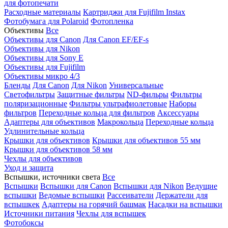
для фотопечати
Расходные материалы
Картриджи для Fujifilm Instax
Фотобумага для Polaroid
Фотопленка
Объективы
Все
Объективы для Canon
Для Canon EF/EF-s
Объективы для Nikon
Объективы для Sony E
Объективы для Fujifilm
Объективы микро 4/3
Бленды
Для Canon
Для Nikon
Универсальные
Светофильтры
Защитные фильтры
ND-фильры
Фильтры
поляризационные
Фильтры ультрафиолетовые
Наборы
фильтров
Переходные кольца для фильтров
Аксессуары
Адаптеры для объективов
Макрокольца
Переходные кольца
Удлинительные кольца
Крышки для объективов
Крышки для объективов 55 мм
Крышки для объективов 58 мм
Чехлы для объективов
Уход и защита
Вспышки, источники света
Все
Вспышки
Вспышки для Canon
Вспышки для Nikon
Ведущие
вспышки
Ведомые вспышки
Рассеиватели
Держатели для
вспышкек
Адаптеры на горячий башмак
Насадки на вспышки
Источники питания
Чехлы для вспышек
Фотобоксы