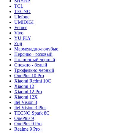
SHARP
TCL
TECNO
Ulefone
UMIDIGI
Vernee
Vivo
YU FLY
Zoji
Мармеладно-голубые
Персико - розовый
Полночный черный
Снежно - белый
Трюфельно-черный
OnePlus 10 Pro
Xiaomi Redmi 10C
Xiaomi 12
Xiaomi 12 Pro
Xiaomi 12X
Itel Vision 3
Itel Vision 3 Plus
TECNO Spark 8C
OnePlus 9
OnePlus 9 Pro
Realme 9 Pro+