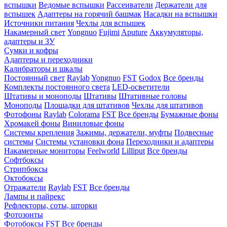
вспышки
Ведомые вспышки
Рассеиватели
Держатели для
вспышек
Адаптеры на горячий башмак
Насадки на вспышки
Источники питания
Чехлы для вспышек
Накамерный свет
Yongnuo
Fujimi
Aputure
Аккумуляторы,
адаптеры и ЗУ
Сумки и кофры
Адаптеры и переходники
Калибраторы и шкалы
Постоянный свет
Raylab
Yongnuo
FST
Godox
Все бренды
Комплекты постоянного света
LED-осветители
Штативы и моноподы
Штативы
Штативные головы
Моноподы
Площадки для штативов
Чехлы для штативов
Фотофоны
Raylab
Colorama
FST
Все бренды
Бумажные фоны
Хромакей фоны
Виниловые фоны
Системы крепления
Зажимы, держатели, муфты
Подвесные
системы
Системы установки фона
Переходники и адаптеры
Накамерные мониторы
Feelworld
Lilliput
Все бренды
Софтбоксы
Стрипбоксы
Октобоксы
Отражатели
Raylab
FST
Все бренды
Лампы и пайрекс
Рефлекторы, соты, шторки
Фотозонты
Фотобоксы
FST
Все бренды