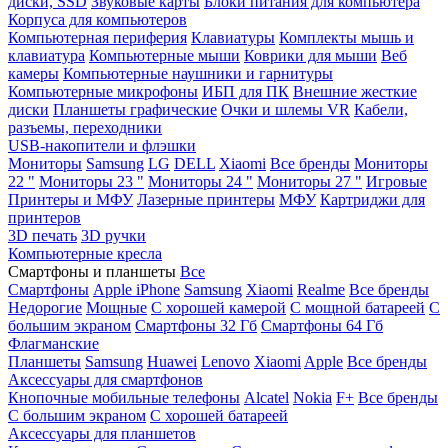
диски, SSD
Звуковые карты
Блоки питания для компьютера
Корпуса для компьютеров
Компьютерная периферия
Клавиатуры
Комплекты мышь и
клавиатура
Компьютерные мыши
Коврики для мыши
Веб
камеры
Компьютерные наушники и гарнитуры
Компьютерные микрофоны
ИБП для ПК
Внешние жесткие
диски
Планшеты графические
Очки и шлемы VR
Кабели,
разъемы, переходники
USB-накопители и флэшки
Мониторы
Samsung
LG
DELL
Xiaomi
Все бренды
Мониторы
22 "
Мониторы 23 "
Мониторы 24 "
Мониторы 27 "
Игровые
Принтеры и МФУ
Лазерные принтеры
МФУ
Картриджи для
принтеров
3D печать
3D ручки
Компьютерные кресла
Смартфоны и планшеты
Все
Смартфоны
Apple iPhone
Samsung
Xiaomi
Realme
Все бренды
Недорогие
Мощные
С хорошей камерой
С мощной батареей
С
большим экраном
Смартфоны 32 Гб
Смартфоны 64 Гб
Флагманские
Планшеты
Samsung
Huawei
Lenovo
Xiaomi
Apple
Все бренды
Аксессуары для смартфонов
Кнопочные мобильные телефоны
Alcatel
Nokia
F+
Все бренды
С большим экраном
С хорошей батареей
Аксессуары для планшетов