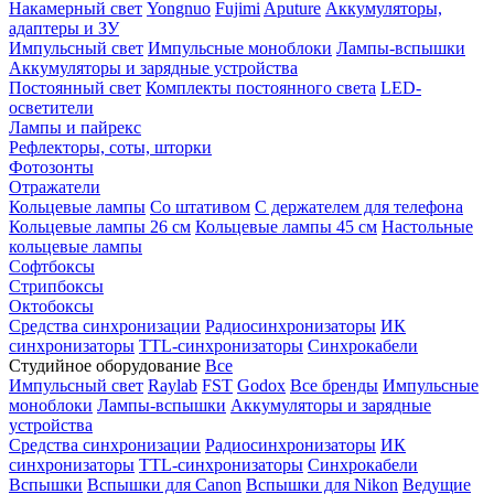
Накамерный свет
Yongnuo
Fujimi
Aputure
Аккумуляторы,
адаптеры и ЗУ
Импульсный свет
Импульсные моноблоки
Лампы-вспышки
Аккумуляторы и зарядные устройства
Постоянный свет
Комплекты постоянного света
LED-
осветители
Лампы и пайрекс
Рефлекторы, соты, шторки
Фотозонты
Отражатели
Кольцевые лампы
Со штативом
С держателем для телефона
Кольцевые лампы 26 см
Кольцевые лампы 45 см
Настольные
кольцевые лампы
Софтбоксы
Стрипбоксы
Октобоксы
Средства синхронизации
Радиосинхронизаторы
ИК
синхронизаторы
TTL-синхронизаторы
Синхрокабели
Студийное оборудование
Все
Импульсный свет
Raylab
FST
Godox
Все бренды
Импульсные
моноблоки
Лампы-вспышки
Аккумуляторы и зарядные
устройства
Средства синхронизации
Радиосинхронизаторы
ИК
синхронизаторы
TTL-синхронизаторы
Синхрокабели
Вспышки
Вспышки для Canon
Вспышки для Nikon
Ведущие