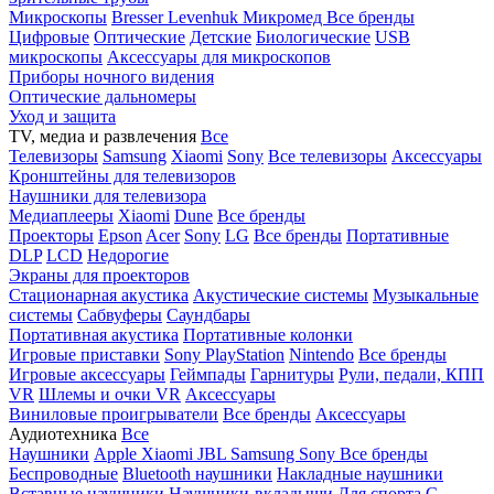
Микроскопы
Bresser
Levenhuk
Микромед
Все бренды
Цифровые
Оптические
Детские
Биологические
USB
микроскопы
Аксессуары для микроскопов
Приборы ночного видения
Оптические дальномеры
Уход и защита
TV, медиа и развлечения
Все
Телевизоры
Samsung
Xiaomi
Sony
Все телевизоры
Аксессуары
Кронштейны для телевизоров
Наушники для телевизора
Медиаплееры
Xiaomi
Dune
Все бренды
Проекторы
Epson
Acer
Sony
LG
Все бренды
Портативные
DLP
LCD
Недорогие
Экраны для проекторов
Стационарная акустика
Акустические системы
Музыкальные
системы
Сабвуферы
Саундбары
Портативная акустика
Портативные колонки
Игровые приставки
Sony PlayStation
Nintendo
Все бренды
Игровые аксессуары
Геймпады
Гарнитуры
Рули, педали, КПП
VR
Шлемы и очки VR
Аксессуары
Виниловые проигрыватели
Все бренды
Аксессуары
Аудиотехника
Все
Наушники
Apple
Xiaomi
JBL
Samsung
Sony
Все бренды
Беспроводные
Bluetooth наушники
Накладные наушники
Вставные наушники
Наушники-вкладыши
Для спорта
С