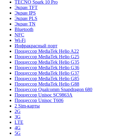
TECNO Spark 10 Pro
Экран TFT
Экран IPS
Экран PLS
Экран TN
Bluetooth
NFC
Wi-Fi
Инфракрасный порт
Процессор MediaTek Helio A22
Процессор MediaTek Helio G25
Процессор MediaTek Helio G35
Процессор MediaTek Helio G36
Процессор MediaTek Helio G37
Процессор MediaTek Helio G85
Процессор MediaTek Helio G88
Процессор Qualcomm Snapdragon 680
Процессор Unisoc SC9863A
Процессор Unisoc T606
2 Sim-карты
2G
3G
LTE
4G
5G