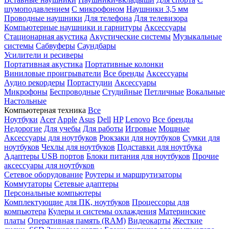
шумоподавлением
С микрофоном
Наушники 3,5 мм
Проводные наушники
Для телефона
Для телевизора
Компьютерные наушники и гарнитуры
Аксессуары
Стационарная акустика
Акустические системы
Музыкальные
системы
Сабвуферы
Саундбары
Усилители и ресиверы
Портативная акустика
Портативные колонки
Виниловые проигрыватели
Все бренды
Аксессуары
Аудио рекордеры
Портастудии
Аксессуары
Микрофоны
Беспроводные
Студийные
Петличные
Вокальные
Настольные
Компьютерная техника
Все
Ноутбуки
Acer
Apple
Asus
Dell
HP
Lenovo
Все бренды
Недорогие
Для учебы
Для работы
Игровые
Мощные
Аксессуары для ноутбуков
Рюкзаки для ноутбуков
Сумки для
ноутбуков
Чехлы для ноутбуков
Подставки для ноутбука
Адаптеры USB портов
Блоки питания для ноутбуков
Прочие
аксессуары для ноутбуков
Сетевое оборудование
Роутеры и маршрутизаторы
Коммутаторы
Сетевые адаптеры
Персональные компьютеры
Комплектующие для ПК, ноутбуков
Процессоры для
компьютера
Кулеры и системы охлаждения
Материнские
платы
Оперативная память (RAM)
Видеокарты
Жесткие