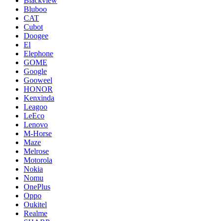
Blackview
Bluboo
CAT
Cubot
Doogee
El
Elephone
GOME
Google
Gooweel
HONOR
Kenxinda
Leagoo
LeEco
Lenovo
M-Horse
Maze
Melrose
Motorola
Nokia
Nomu
OnePlus
Oppo
Oukitel
Realme