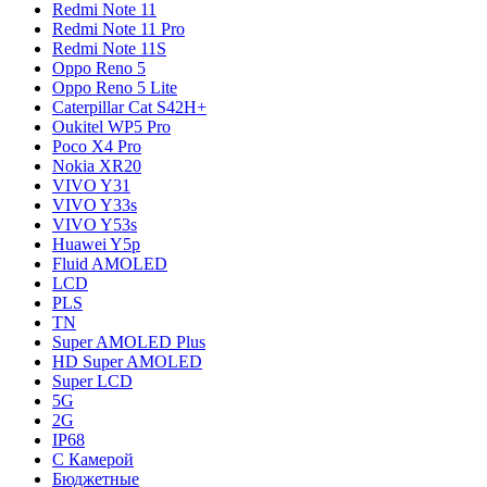
Redmi Note 11
Redmi Note 11 Pro
Redmi Note 11S
Oppo Reno 5
Oppo Reno 5 Lite
Caterpillar Cat S42H+
Oukitel WP5 Pro
Poco X4 Pro
Nokia XR20
VIVO Y31
VIVO Y33s
VIVO Y53s
Huawei Y5p
Fluid AMOLED
LCD
PLS
TN
Super AMOLED Plus
HD Super AMOLED
Super LCD
5G
2G
IP68
С Камерой
Бюджетные