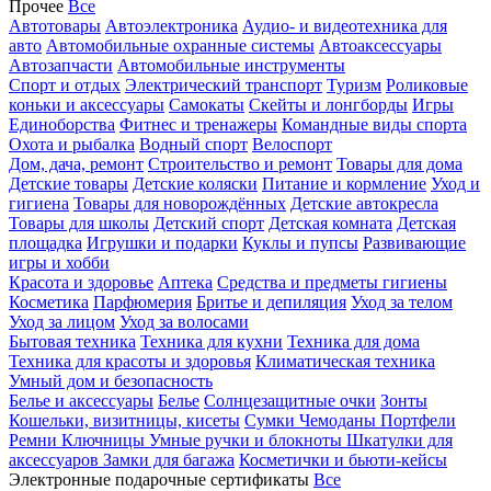
Прочее
Все
Автотовары
Автоэлектроника
Аудио- и видеотехника для
авто
Автомобильные охранные системы
Автоаксессуары
Автозапчасти
Автомобильные инструменты
Спорт и отдых
Электрический транспорт
Туризм
Роликовые
коньки и аксессуары
Самокаты
Скейты и лонгборды
Игры
Единоборства
Фитнес и тренажеры
Командные виды спорта
Охота и рыбалка
Водный спорт
Велоспорт
Дом, дача, ремонт
Строительство и ремонт
Товары для дома
Детские товары
Детские коляски
Питание и кормление
Уход и
гигиена
Товары для новорождённых
Детские автокресла
Товары для школы
Детский спорт
Детская комната
Детская
площадка
Игрушки и подарки
Куклы и пупсы
Развивающие
игры и хобби
Красота и здоровье
Аптека
Средства и предметы гигиены
Косметика
Парфюмерия
Бритье и депиляция
Уход за телом
Уход за лицом
Уход за волосами
Бытовая техника
Техника для кухни
Техника для дома
Техника для красоты и здоровья
Климатическая техника
Умный дом и безопасность
Белье и аксессуары
Белье
Солнцезащитные очки
Зонты
Кошельки, визитницы, кисеты
Сумки
Чемоданы
Портфели
Ремни
Ключницы
Умные ручки и блокноты
Шкатулки для
аксессуаров
Замки для багажа
Косметички и бьюти-кейсы
Электронные подарочные сертификаты
Все