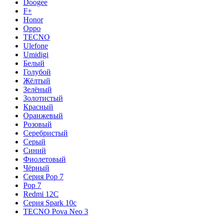
Doogee
F+
Honor
Oppo
TECNO
Ulefone
Umidigi
Белый
Голубой
Жёлтый
Зелёный
Золотистый
Красный
Оранжевый
Розовый
Серебристый
Серый
Синий
Фиолетовый
Чёрный
Серия Pop 7
Pop 7
Redmi 12C
Серия Spark 10c
TECNO Pova Neo 3