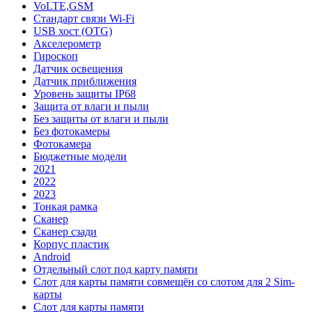
VoLTE,GSM
Стандарт связи Wi-Fi
USB хост (OTG)
Акселерометр
Гироскоп
Датчик освещения
Датчик приближения
Уровень защиты IP68
Защита от влаги и пыли
Без защиты от влаги и пыли
Без фотокамеры
Фотокамера
Бюджетные модели
2021
2022
2023
Тонкая рамка
Сканер
Сканер сзади
Корпус пластик
Android
Отдельный слот под карту памяти
Слот для карты памяти совмещён со слотом для 2 Sim-
карты
Слот для карты памяти