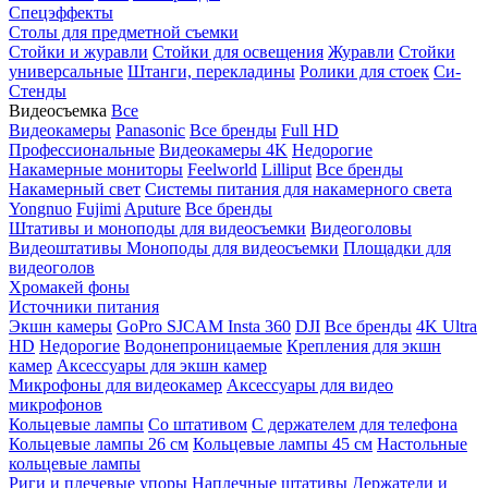
Спецэффекты
Столы для предметной съемки
Стойки и журавли
Стойки для освещения
Журавли
Стойки
универсальные
Штанги, перекладины
Ролики для стоек
Си-
Стенды
Видеосъемка
Все
Видеокамеры
Panasonic
Все бренды
Full HD
Профессиональные
Видеокамеры 4K
Недорогие
Накамерные мониторы
Feelworld
Lilliput
Все бренды
Накамерный свет
Системы питания для накамерного света
Yongnuo
Fujimi
Aputure
Все бренды
Штативы и моноподы для видеосъемки
Видеоголовы
Видеоштативы
Моноподы для видеосъемки
Площадки для
видеоголов
Хромакей фоны
Источники питания
Экшн камеры
GoPro
SJCAM
Insta 360
DJI
Все бренды
4K Ultra
HD
Недорогие
Водонепроницаемые
Крепления для экшн
камер
Аксессуары для экшн камер
Микрофоны для видеокамер
Аксессуары для видео
микрофонов
Кольцевые лампы
Со штативом
C держателем для телефона
Кольцевые лампы 26 см
Кольцевые лампы 45 см
Настольные
кольцевые лампы
Риги и плечевые упоры
Наплечные штативы
Держатели и