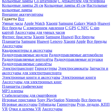
Кольцевые лампы
Со штативом
C держателем для телефона
Кольцевые лампы 26 см
Кольцевые лампы 45 см
Настольные
кольцевые лампы
Внешние аккумуляторы
Гаджеты
Все
Умные часы
Apple Watch
Xiaomi
Samsung Galaxy Watch
Huawei
Все бренды
C измерением давления
C GPS
C NFC
C sim
картой
Аксессуары для умных часов
Фитнес браслеты
Xiaomi
Samsung
Huawei
Все бренды
Планшеты
Samsung
Huawei
Lenovo
Xiaomi
Apple
Все бренды
Аксессуары
Квадрокоптеры и аксессуары
Радиоуправляемые модели
Радиоуправляемые автомобили
Радиоуправляемые вертолёты
Радиоуправляемые игрушки
Радиоуправляемые самолёты
Электротранспорт
Гироскутеры
Электросамокаты
Запчасти и
аксессуары для электротранспорта
Электронные книги и аксессуары
Электронные книги
Аксессуары для электронных книг
Планшеты графические
MP3 плееры
Стабилизаторы для смартфонов
Игровые приставки
Sony PlayStation
Nintendo
Все бренды
Игровые аксессуары
Геймпады
Гарнитуры
Рули, педали, КПП
VR
Очки и шлемы VR
Аксессуары