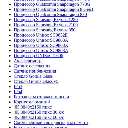
Процессор Qualcomm Snapdragon 778G
Процессор Qualcomm Snapdragon 8 Gen1
Процессор Qualcomm Snapdragon 870
Процессор Samsung Exynos 1280
Процессор Samsung Exynos 2100
Процессор Samsung Exynos 850
Процессор Unisoc SC9832E
Процессор Unisoc SC9863A
Процессор Unisoc SC9863A
Процессор Unisoc SC9863A
Процессор UNISoC T606
Акселерометр
Датчик освещения
Датчик приближения
Стекло Gorilla Glass
Стекло Gorilla Glass v5
IP53
IP54
Без защиты от влаги и пыли
Корпус алюминий
4K 3840x2160 пикс
4K 3840x2160 пикс 30 к/с
4K 3840x2160 пикс 60 к/с
Совмещенный слот для карты памяти
Без слота для карты памяти