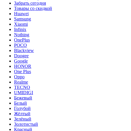
Забрать сегодня
Товары со скидкой
Huawei
Samsung
Xiaomi
Infinix
Nothing
OnePlus
POCO
Blackview
Doogee
Google
HONOR
One Plus
Oppo
Realme
TECNO
UMIDIGI
Бежевый
Белый
Голубой
Жёлтый
Зелёный
Золотистый
Красный