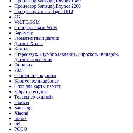
Процессор Samsung Exynos 1380
Процессор Samsung Exynos 2200
Процессор Unisoc Tiger T610
4G
VoLTE,GSM
Cтандарт связи Wi-Fi
Барометр
Геомагнитный датчик
Датчик Холла
Компас
Стереозвук, Шумоподавление, Гироскоп, Фонарик,
Датчик освещения
Фонарик
2023
Сканер под экраном
Корпус поликарбонат
Слот для карты памяти
Забрать сегодня
Товары со скидкой
Huawei
Samsung
Xiaomi
Infinix
Itel
POCO