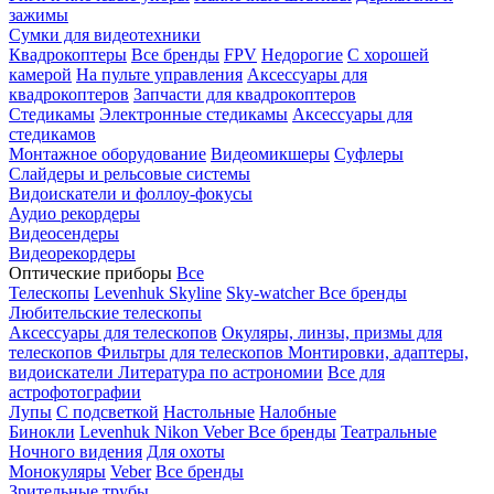
зажимы
Сумки для видеотехники
Квадрокоптеры
Все бренды
FPV
Недорогие
С хорошей
камерой
На пульте управления
Аксессуары для
квадрокоптеров
Запчасти для квадрокоптеров
Стедикамы
Электронные стедикамы
Аксессуары для
стедикамов
Монтажное оборудование
Видеомикшеры
Суфлеры
Слайдеры и рельсовые системы
Видоискатели и фоллоу-фокусы
Аудио рекордеры
Видеосендеры
Видеорекордеры
Оптические приборы
Все
Телескопы
Levenhuk Skyline
Sky-watcher
Все бренды
Любительские телескопы
Аксессуары для телескопов
Окуляры, линзы, призмы для
телескопов
Фильтры для телескопов
Монтировки, адаптеры,
видоискатели
Литература по астрономии
Все для
астрофотографии
Лупы
С подсветкой
Настольные
Налобные
Бинокли
Levenhuk
Nikon
Veber
Все бренды
Театральные
Ночного видения
Для охоты
Монокуляры
Veber
Все бренды
Зрительные трубы