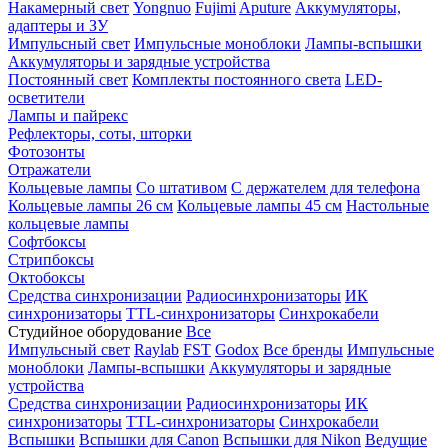
Накамерный свет
Yongnuo
Fujimi
Aputure
Аккумуляторы,
адаптеры и ЗУ
Импульсный свет
Импульсные моноблоки
Лампы-вспышки
Аккумуляторы и зарядные устройства
Постоянный свет
Комплекты постоянного света
LED-
осветители
Лампы и пайрекс
Рефлекторы, соты, шторки
Фотозонты
Отражатели
Кольцевые лампы
Со штативом
С держателем для телефона
Кольцевые лампы 26 см
Кольцевые лампы 45 см
Настольные
кольцевые лампы
Софтбоксы
Стрипбоксы
Октобоксы
Средства синхронизации
Радиосинхронизаторы
ИК
синхронизаторы
TTL-синхронизаторы
Синхрокабели
Студийное оборудование
Все
Импульсный свет
Raylab
FST
Godox
Все бренды
Импульсные
моноблоки
Лампы-вспышки
Аккумуляторы и зарядные
устройства
Средства синхронизации
Радиосинхронизаторы
ИК
синхронизаторы
TTL-синхронизаторы
Синхрокабели
Вспышки
Вспышки для Canon
Вспышки для Nikon
Ведущие