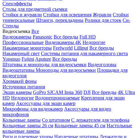
Спецэффекты
Столы для предметной съемки
Стойки и журавли
Стойки для освещения
Журавли
Стойки
универсальные
Штанги, перекладины
Ролики для стоек
Си-
Стенды
Видеосъемка
Все
Видеокамеры
Panasonic
Все бренды
Full HD
Профессиональные
Видеокамеры 4K
Недорогие
Накамерные мониторы
Feelworld
Lilliput
Все бренды
Накамерный свет
Системы питания для накамерного света
Yongnuo
Fujimi
Aputure
Все бренды
Штативы и моноподы для видеосъемки
Видеоголовы
Видеоштативы
Моноподы для видеосъемки
Площадки для
видеоголов
Хромакей фоны
Источники питания
Экшн камеры
GoPro
SJCAM
Insta 360
DJI
Все бренды
4K Ultra
HD
Недорогие
Водонепроницаемые
Крепления для экшн
камер
Аксессуары для экшн камер
Микрофоны для видеокамер
Аксессуары для видео
микрофонов
Кольцевые лампы
Со штативом
C держателем для телефона
Кольцевые лампы 26 см
Кольцевые лампы 45 см
Настольные
кольцевые лампы
Риги и плечевые упоры
Наплечные штативы
Держатели и