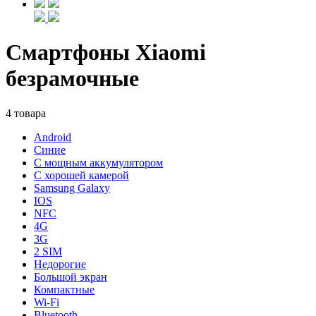
Смартфоны Xiaomi
безрамочные
4 товара
Android
Синие
С мощным аккумулятором
С хорошей камерой
Samsung Galaxy
IOS
NFC
4G
3G
2 SIM
Недорогие
Большой экран
Компактные
Wi-Fi
Bluetooth