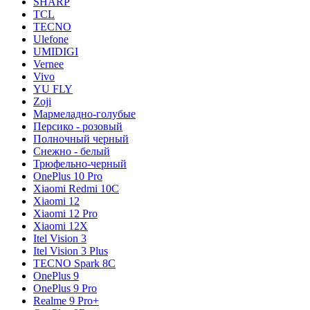
SHARP
TCL
TECNO
Ulefone
UMIDIGI
Vernee
Vivo
YU FLY
Zoji
Мармеладно-голубые
Персико - розовый
Полночный черный
Снежно - белый
Трюфельно-черный
OnePlus 10 Pro
Xiaomi Redmi 10C
Xiaomi 12
Xiaomi 12 Pro
Xiaomi 12X
Itel Vision 3
Itel Vision 3 Plus
TECNO Spark 8C
OnePlus 9
OnePlus 9 Pro
Realme 9 Pro+