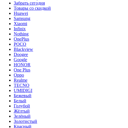
Забрать сегодня
Товары со скидкой
Huawei
Samsung
Xiaomi
Infinix
Nothing
OnePlus
POCO
Blackview
Doogee
Google
HONOR
One Plus
Oppo
Realme
TECNO
UMIDIGI
Бежевый
Белый
Голубой
Жёлтый
Зелёный
Золотистый
Красный