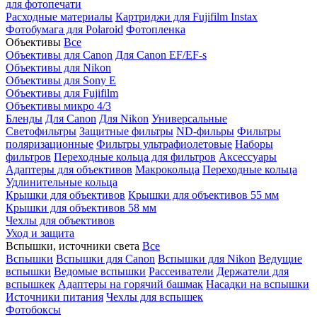
для фотопечати
Расходные материалы
Картриджи для Fujifilm Instax
Фотобумага для Polaroid
Фотопленка
Объективы
Все
Объективы для Canon
Для Canon EF/EF-s
Объективы для Nikon
Объективы для Sony E
Объективы для Fujifilm
Объективы микро 4/3
Бленды
Для Canon
Для Nikon
Универсальные
Светофильтры
Защитные фильтры
ND-фильры
Фильтры
поляризационные
Фильтры ультрафиолетовые
Наборы
фильтров
Переходные кольца для фильтров
Аксессуары
Адаптеры для объективов
Макрокольца
Переходные кольца
Удлинительные кольца
Крышки для объективов
Крышки для объективов 55 мм
Крышки для объективов 58 мм
Чехлы для объективов
Уход и защита
Вспышки, источники света
Все
Вспышки
Вспышки для Canon
Вспышки для Nikon
Ведущие
вспышки
Ведомые вспышки
Рассеиватели
Держатели для
вспышкек
Адаптеры на горячий башмак
Насадки на вспышки
Источники питания
Чехлы для вспышек
Фотобоксы