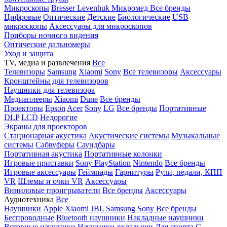
Микроскопы
Bresser
Levenhuk
Микромед
Все бренды
Цифровые
Оптические
Детские
Биологические
USB
микроскопы
Аксессуары для микроскопов
Приборы ночного видения
Оптические дальномеры
Уход и защита
TV, медиа и развлечения
Все
Телевизоры
Samsung
Xiaomi
Sony
Все телевизоры
Аксессуары
Кронштейны для телевизоров
Наушники для телевизора
Медиаплееры
Xiaomi
Dune
Все бренды
Проекторы
Epson
Acer
Sony
LG
Все бренды
Портативные
DLP
LCD
Недорогие
Экраны для проекторов
Стационарная акустика
Акустические системы
Музыкальные
системы
Сабвуферы
Саундбары
Портативная акустика
Портативные колонки
Игровые приставки
Sony PlayStation
Nintendo
Все бренды
Игровые аксессуары
Геймпады
Гарнитуры
Рули, педали, КПП
VR
Шлемы и очки VR
Аксессуары
Виниловые проигрыватели
Все бренды
Аксессуары
Аудиотехника
Все
Наушники
Apple
Xiaomi
JBL
Samsung
Sony
Все бренды
Беспроводные
Bluetooth наушники
Накладные наушники
Вставные наушники
Наушники-вкладыши
Для спорта
С