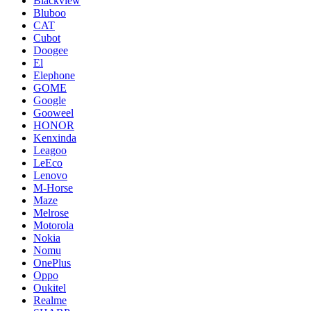
Blackview
Bluboo
CAT
Cubot
Doogee
El
Elephone
GOME
Google
Gooweel
HONOR
Kenxinda
Leagoo
LeEco
Lenovo
M-Horse
Maze
Melrose
Motorola
Nokia
Nomu
OnePlus
Oppo
Oukitel
Realme