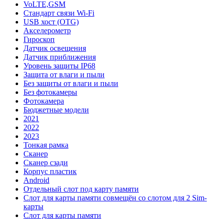
VoLTE,GSM
Стандарт связи Wi-Fi
USB хост (OTG)
Акселерометр
Гироскоп
Датчик освещения
Датчик приближения
Уровень защиты IP68
Защита от влаги и пыли
Без защиты от влаги и пыли
Без фотокамеры
Фотокамера
Бюджетные модели
2021
2022
2023
Тонкая рамка
Сканер
Сканер сзади
Корпус пластик
Android
Отдельный слот под карту памяти
Слот для карты памяти совмещён со слотом для 2 Sim-
карты
Слот для карты памяти