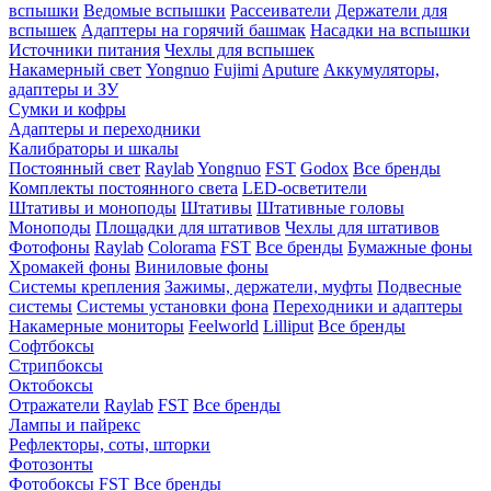
вспышки
Ведомые вспышки
Рассеиватели
Держатели для
вспышек
Адаптеры на горячий башмак
Насадки на вспышки
Источники питания
Чехлы для вспышек
Накамерный свет
Yongnuo
Fujimi
Aputure
Аккумуляторы,
адаптеры и ЗУ
Сумки и кофры
Адаптеры и переходники
Калибраторы и шкалы
Постоянный свет
Raylab
Yongnuo
FST
Godox
Все бренды
Комплекты постоянного света
LED-осветители
Штативы и моноподы
Штативы
Штативные головы
Моноподы
Площадки для штативов
Чехлы для штативов
Фотофоны
Raylab
Colorama
FST
Все бренды
Бумажные фоны
Хромакей фоны
Виниловые фоны
Системы крепления
Зажимы, держатели, муфты
Подвесные
системы
Системы установки фона
Переходники и адаптеры
Накамерные мониторы
Feelworld
Lilliput
Все бренды
Софтбоксы
Стрипбоксы
Октобоксы
Отражатели
Raylab
FST
Все бренды
Лампы и пайрекс
Рефлекторы, соты, шторки
Фотозонты
Фотобоксы
FST
Все бренды