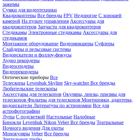
зажимы
Сумки для видеотехники
Квадрокоптеры
Все бренды
FPV
Недорогие
С хорошей
камерой
На пульте управления
Аксессуары для
квадрокоптеров
Запчасти для квадрокоптеров
Стедикамы
Электронные стедикамы
Аксессуары для
стедикамов
Монтажное оборудование
Видеомикшеры
Суфлеры
Слайдеры и рельсовые системы
Видоискатели и фоллоу-фокусы
Аудио рекордеры
Видеосендеры
Видеорекордеры
Оптические приборы
Все
Телескопы
Levenhuk Skyline
Sky-watcher
Все бренды
Любительские телескопы
Аксессуары для телескопов
Окуляры, линзы, призмы для
телескопов
Фильтры для телескопов
Монтировки, адаптеры,
видоискатели
Литература по астрономии
Все для
астрофотографии
Лупы
С подсветкой
Настольные
Налобные
Бинокли
Levenhuk
Nikon
Veber
Все бренды
Театральные
Ночного видения
Для охоты
Монокуляры
Veber
Все бренды
Зрительные трубы