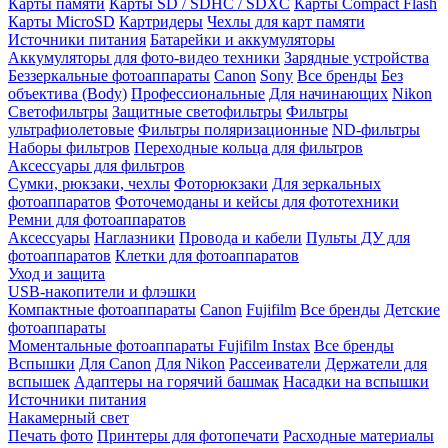
Карты памяти
Карты SD / SDHC / SDXC
Карты Compact Flash
Карты MicroSD
Картридеры
Чехлы для карт памяти
Источники питания
Батарейки и аккумуляторы
Аккумуляторы для фото-видео техники
Зарядные устройства
Беззеркальные фотоаппараты
Canon
Sony
Все бренды
Без
объектива (Body)
Профессиональные
Для начинающих
Nikon
Светофильтры
Защитные светофильтры
Фильтры
ультрафиолетовые
Фильтры поляризационные
ND-фильтры
Наборы фильтров
Переходные кольца для фильтров
Аксессуары для фильтров
Сумки, рюкзаки, чехлы
Фоторюкзаки
Для зеркальных
фотоаппаратов
Фоточемоданы и кейсы для фототехники
Ремни для фотоаппаратов
Аксессуары
Наглазники
Провода и кабели
Пульты ДУ для
фотоаппаратов
Клетки для фотоаппаратов
Уход и защита
USB-накопители и флэшки
Компактные фотоаппараты
Canon
Fujifilm
Все бренды
Детские
фотоаппараты
Моментальные фотоаппараты
Fujifilm Instax
Все бренды
Вспышки
Для Canon
Для Nikon
Рассеиватели
Держатели для
вспышек
Адаптеры на горячий башмак
Насадки на вспышки
Источники питания
Накамерный свет
Печать фото
Принтеры для фотопечати
Расходные материалы