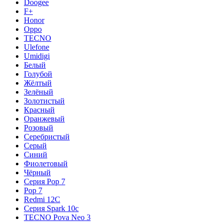
Doogee
F+
Honor
Oppo
TECNO
Ulefone
Umidigi
Белый
Голубой
Жёлтый
Зелёный
Золотистый
Красный
Оранжевый
Розовый
Серебристый
Серый
Синий
Фиолетовый
Чёрный
Серия Pop 7
Pop 7
Redmi 12C
Серия Spark 10c
TECNO Pova Neo 3