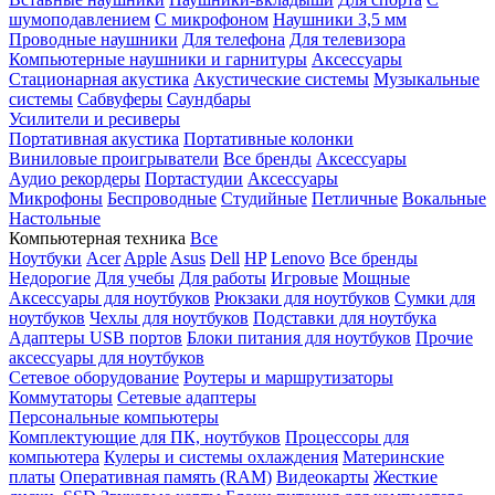
шумоподавлением
С микрофоном
Наушники 3,5 мм
Проводные наушники
Для телефона
Для телевизора
Компьютерные наушники и гарнитуры
Аксессуары
Стационарная акустика
Акустические системы
Музыкальные
системы
Сабвуферы
Саундбары
Усилители и ресиверы
Портативная акустика
Портативные колонки
Виниловые проигрыватели
Все бренды
Аксессуары
Аудио рекордеры
Портастудии
Аксессуары
Микрофоны
Беспроводные
Студийные
Петличные
Вокальные
Настольные
Компьютерная техника
Все
Ноутбуки
Acer
Apple
Asus
Dell
HP
Lenovo
Все бренды
Недорогие
Для учебы
Для работы
Игровые
Мощные
Аксессуары для ноутбуков
Рюкзаки для ноутбуков
Сумки для
ноутбуков
Чехлы для ноутбуков
Подставки для ноутбука
Адаптеры USB портов
Блоки питания для ноутбуков
Прочие
аксессуары для ноутбуков
Сетевое оборудование
Роутеры и маршрутизаторы
Коммутаторы
Сетевые адаптеры
Персональные компьютеры
Комплектующие для ПК, ноутбуков
Процессоры для
компьютера
Кулеры и системы охлаждения
Материнские
платы
Оперативная память (RAM)
Видеокарты
Жесткие