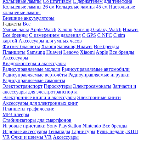
Кольцевые лампы
Со штативом
C держателем для телефона
Кольцевые лампы 26 см
Кольцевые лампы 45 см
Настольные
кольцевые лампы
Внешние аккумуляторы
Гаджеты
Все
Умные часы
Apple Watch
Xiaomi
Samsung Galaxy Watch
Huawei
Все бренды
C измерением давления
C GPS
C NFC
C sim
картой
Аксессуары для умных часов
Фитнес браслеты
Xiaomi
Samsung
Huawei
Все бренды
Планшеты
Samsung
Huawei
Lenovo
Xiaomi
Apple
Все бренды
Аксессуары
Квадрокоптеры и аксессуары
Радиоуправляемые модели
Радиоуправляемые автомобили
Радиоуправляемые вертолёты
Радиоуправляемые игрушки
Радиоуправляемые самолёты
Электротранспорт
Гироскутеры
Электросамокаты
Запчасти и
аксессуары для электротранспорта
Электронные книги и аксессуары
Электронные книги
Аксессуары для электронных книг
Планшеты графические
MP3 плееры
Стабилизаторы для смартфонов
Игровые приставки
Sony PlayStation
Nintendo
Все бренды
Игровые аксессуары
Геймпады
Гарнитуры
Рули, педали, КПП
VR
Очки и шлемы VR
Аксессуары