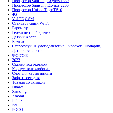
Процессор Samsung Exynos 1380
Процессор Samsung Exynos 2200
Процессор Unisoc Tiger T610
4G
VoLTE,GSM
Cтандарт связи Wi-Fi
Барометр
Геомагнитный датчик
Датчик Холла
Компас
Стереозвук, Шумоподавление, Гироскоп, Фонарик,
Датчик освещения
Фонарик
2023
Сканер под экраном
Корпус поликарбонат
Слот для карты памяти
Забрать сегодня
Товары со скидкой
Huawei
Samsung
Xiaomi
Infinix
Itel
POCO