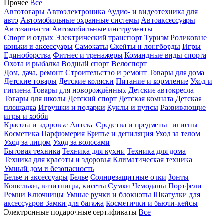
Прочее
Все
Автотовары
Автоэлектроника
Аудио- и видеотехника для
авто
Автомобильные охранные системы
Автоаксессуары
Автозапчасти
Автомобильные инструменты
Спорт и отдых
Электрический транспорт
Туризм
Роликовые
коньки и аксессуары
Самокаты
Скейты и лонгборды
Игры
Единоборства
Фитнес и тренажеры
Командные виды спорта
Охота и рыбалка
Водный спорт
Велоспорт
Дом, дача, ремонт
Строительство и ремонт
Товары для дома
Детские товары
Детские коляски
Питание и кормление
Уход и
гигиена
Товары для новорождённых
Детские автокресла
Товары для школы
Детский спорт
Детская комната
Детская
площадка
Игрушки и подарки
Куклы и пупсы
Развивающие
игры и хобби
Красота и здоровье
Аптека
Средства и предметы гигиены
Косметика
Парфюмерия
Бритье и депиляция
Уход за телом
Уход за лицом
Уход за волосами
Бытовая техника
Техника для кухни
Техника для дома
Техника для красоты и здоровья
Климатическая техника
Умный дом и безопасность
Белье и аксессуары
Белье
Солнцезащитные очки
Зонты
Кошельки, визитницы, кисеты
Сумки
Чемоданы
Портфели
Ремни
Ключницы
Умные ручки и блокноты
Шкатулки для
аксессуаров
Замки для багажа
Косметички и бьюти-кейсы
Электронные подарочные сертификаты
Все