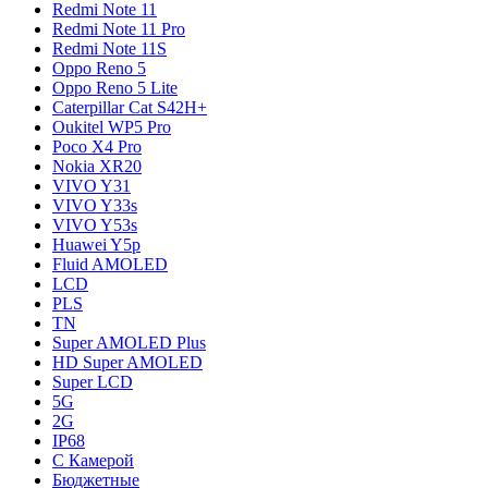
Redmi Note 11
Redmi Note 11 Pro
Redmi Note 11S
Oppo Reno 5
Oppo Reno 5 Lite
Caterpillar Cat S42H+
Oukitel WP5 Pro
Poco X4 Pro
Nokia XR20
VIVO Y31
VIVO Y33s
VIVO Y53s
Huawei Y5p
Fluid AMOLED
LCD
PLS
TN
Super AMOLED Plus
HD Super AMOLED
Super LCD
5G
2G
IP68
С Камерой
Бюджетные