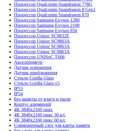
Процессор Qualcomm Snapdragon 778G
Процессор Qualcomm Snapdragon 8 Gen1
Процессор Qualcomm Snapdragon 870
Процессор Samsung Exynos 1280
Процессор Samsung Exynos 2100
Процессор Samsung Exynos 850
Процессор Unisoc SC9832E
Процессор Unisoc SC9863A
Процессор Unisoc SC9863A
Процессор Unisoc SC9863A
Процессор UNISoC T606
Акселерометр
Датчик освещения
Датчик приближения
Стекло Gorilla Glass
Стекло Gorilla Glass v5
IP53
IP54
Без защиты от влаги и пыли
Корпус алюминий
4K 3840x2160 пикс
4K 3840x2160 пикс 30 к/с
4K 3840x2160 пикс 60 к/с
Совмещенный слот для карты памяти
Без слота для карты памяти