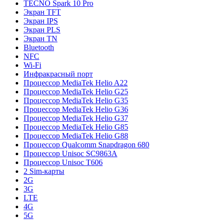
TECNO Spark 10 Pro
Экран TFT
Экран IPS
Экран PLS
Экран TN
Bluetooth
NFC
Wi-Fi
Инфракрасный порт
Процессор MediaTek Helio A22
Процессор MediaTek Helio G25
Процессор MediaTek Helio G35
Процессор MediaTek Helio G36
Процессор MediaTek Helio G37
Процессор MediaTek Helio G85
Процессор MediaTek Helio G88
Процессор Qualcomm Snapdragon 680
Процессор Unisoc SC9863A
Процессор Unisoc T606
2 Sim-карты
2G
3G
LTE
4G
5G