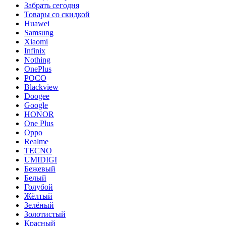
Забрать сегодня
Товары со скидкой
Huawei
Samsung
Xiaomi
Infinix
Nothing
OnePlus
POCO
Blackview
Doogee
Google
HONOR
One Plus
Oppo
Realme
TECNO
UMIDIGI
Бежевый
Белый
Голубой
Жёлтый
Зелёный
Золотистый
Красный