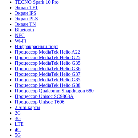
TECNO Spark 10 Pro
Экран TFT
Экран IPS
Экран PLS
Экран TN
Bluetooth
NFC
Wi-Fi
Инфракрасный порт
Процессор MediaTek Helio A22
Процессор MediaTek Helio G25
Процессор MediaTek Helio G35
Процессор MediaTek Helio G36
Процессор MediaTek Helio G37
Процессор MediaTek Helio G85
Процессор MediaTek Helio G88
Процессор Qualcomm Snapdragon 680
Процессор Unisoc SC9863A
Процессор Unisoc T606
2 Sim-карты
2G
3G
LTE
4G
5G