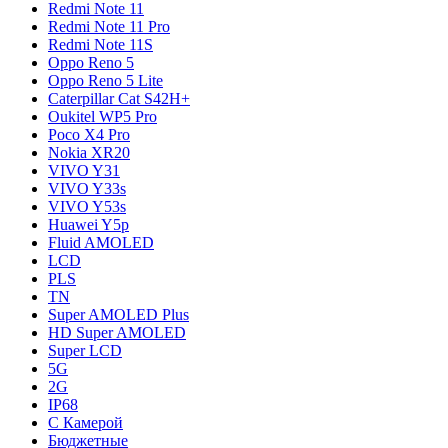
Redmi Note 11
Redmi Note 11 Pro
Redmi Note 11S
Oppo Reno 5
Oppo Reno 5 Lite
Caterpillar Cat S42H+
Oukitel WP5 Pro
Poco X4 Pro
Nokia XR20
VIVO Y31
VIVO Y33s
VIVO Y53s
Huawei Y5p
Fluid AMOLED
LCD
PLS
TN
Super AMOLED Plus
HD Super AMOLED
Super LCD
5G
2G
IP68
С Камерой
Бюджетные