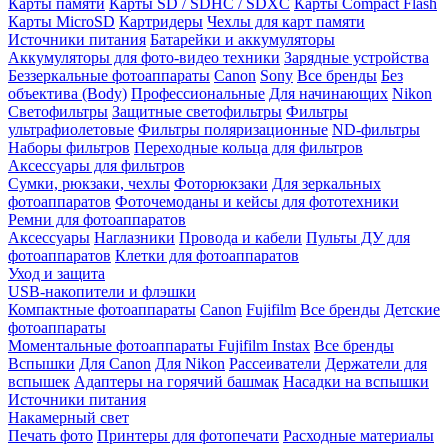
Карты памяти
Карты SD / SDHC / SDXC
Карты Compact Flash
Карты MicroSD
Картридеры
Чехлы для карт памяти
Источники питания
Батарейки и аккумуляторы
Аккумуляторы для фото-видео техники
Зарядные устройства
Беззеркальные фотоаппараты
Canon
Sony
Все бренды
Без
объектива (Body)
Профессиональные
Для начинающих
Nikon
Светофильтры
Защитные светофильтры
Фильтры
ультрафиолетовые
Фильтры поляризационные
ND-фильтры
Наборы фильтров
Переходные кольца для фильтров
Аксессуары для фильтров
Сумки, рюкзаки, чехлы
Фоторюкзаки
Для зеркальных
фотоаппаратов
Фоточемоданы и кейсы для фототехники
Ремни для фотоаппаратов
Аксессуары
Наглазники
Провода и кабели
Пульты ДУ для
фотоаппаратов
Клетки для фотоаппаратов
Уход и защита
USB-накопители и флэшки
Компактные фотоаппараты
Canon
Fujifilm
Все бренды
Детские
фотоаппараты
Моментальные фотоаппараты
Fujifilm Instax
Все бренды
Вспышки
Для Canon
Для Nikon
Рассеиватели
Держатели для
вспышек
Адаптеры на горячий башмак
Насадки на вспышки
Источники питания
Накамерный свет
Печать фото
Принтеры для фотопечати
Расходные материалы