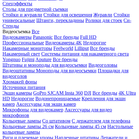
Спецэффекты
Столы для предметной съемки
Стойки и журавли
Стойки для освещения
Журавли
Стойки
универсальные
Штанги, перекладины
Ролики для стоек
Си-
Стенды
Видеосъемка
Все
Видеокамеры
Panasonic
Все бренды
Full HD
Профессиональные
Видеокамеры 4K
Недорогие
Накамерные мониторы
Feelworld
Lilliput
Все бренды
Накамерный свет
Системы питания для накамерного света
Yongnuo
Fujimi
Aputure
Все бренды
Штативы и моноподы для видеосъемки
Видеоголовы
Видеоштативы
Моноподы для видеосъемки
Площадки для
видеоголов
Хромакей фоны
Источники питания
Экшн камеры
GoPro
SJCAM
Insta 360
DJI
Все бренды
4K Ultra
HD
Недорогие
Водонепроницаемые
Крепления для экшн
камер
Аксессуары для экшн камер
Микрофоны для видеокамер
Аксессуары для видео
микрофонов
Кольцевые лампы
Со штативом
C держателем для телефона
Кольцевые лампы 26 см
Кольцевые лампы 45 см
Настольные
кольцевые лампы
Риги и плечевые упоры
Наплечные штативы
Держатели и