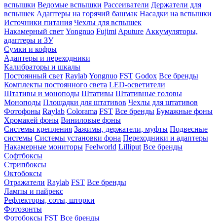
вспышки
Ведомые вспышки
Рассеиватели
Держатели для
вспышек
Адаптеры на горячий башмак
Насадки на вспышки
Источники питания
Чехлы для вспышек
Накамерный свет
Yongnuo
Fujimi
Aputure
Аккумуляторы,
адаптеры и ЗУ
Сумки и кофры
Адаптеры и переходники
Калибраторы и шкалы
Постоянный свет
Raylab
Yongnuo
FST
Godox
Все бренды
Комплекты постоянного света
LED-осветители
Штативы и моноподы
Штативы
Штативные головы
Моноподы
Площадки для штативов
Чехлы для штативов
Фотофоны
Raylab
Colorama
FST
Все бренды
Бумажные фоны
Хромакей фоны
Виниловые фоны
Системы крепления
Зажимы, держатели, муфты
Подвесные
системы
Системы установки фона
Переходники и адаптеры
Накамерные мониторы
Feelworld
Lilliput
Все бренды
Софтбоксы
Стрипбоксы
Октобоксы
Отражатели
Raylab
FST
Все бренды
Лампы и пайрекс
Рефлекторы, соты, шторки
Фотозонты
Фотобоксы
FST
Все бренды