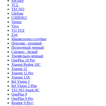
SHARP
TCL
TECNO
Ulefone
UMIDIGI
Vernee
Vivo
YU FLY
Zoji
Мармеладно-голубые
Персико - розовый
Полночный черный
Снежно - белый
Трюфельно-черный
OnePlus 10 Pro
Xiaomi Redmi 10C
Xiaomi 12
Xiaomi 12 Pro
Xiaomi 12X
Itel Vision 3
Itel Vision 3 Plus
TECNO Spark 8C
OnePlus 9
OnePlus 9 Pro
Realme 9 Pro+