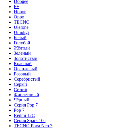
Doogee
F+
Honor
Oppo
TECNO
Ulefone
Umidigi
Белый
Голубой
Жёлтый
Зелёный
Золотистый
Красный
Оранжевый
Розовый
Серебристый
Серый
Синий
Фиолетовый
Чёрный
Серия Pop 7
Pop 7
Redmi 12C
Серия Spark 10c
TECNO Pova Neo 3