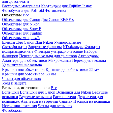
для фотопечати
Расходные материалы
Картриджи для Fujifilm Instax
Фотобумага для Polaroid
Фотопленка
Объективы
Все
Объективы для Canon
Для Canon EF/EF-s
Объективы для Nikon
Объективы для Sony E
Объективы для Fujifilm
Объективы микро 4/3
Бленды
Для Canon
Для Nikon
Универсальные
Светофильтры
Защитные фильтры
ND-фильры
Фильтры
поляризационные
Фильтры ультрафиолетовые
Наборы
фильтров
Переходные кольца для фильтров
Аксессуары
Адаптеры для объективов
Макрокольца
Переходные кольца
Удлинительные кольца
Крышки для объективов
Крышки для объективов 55 мм
Крышки для объективов 58 мм
Чехлы для объективов
Уход и защита
Вспышки, источники света
Все
Вспышки
Вспышки для Canon
Вспышки для Nikon
Ведущие
вспышки
Ведомые вспышки
Рассеиватели
Держатели для
вспышкек
Адаптеры на горячий башмак
Насадки на вспышки
Источники питания
Чехлы для вспышек
Фотобоксы