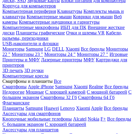
диски, SSD
Звуковые карты
Блоки питания для компьютера
Корпуса для компьютеров
Компьютерная периферия
Клавиатуры
Комплекты мышь и
клавиатура
Компьютерные мыши
Коврики для мыши
Веб
камеры
Компьютерные наушники и гарнитуры
Компьютерные микрофоны
ИБП для ПК
Внешние жесткие
диски
Планшеты графические
Очки и шлемы VR
Кабели,
разъемы, переходники
USB-накопители и флэшки
Мониторы
Samsung
LG
DELL
Xiaomi
Все бренды
Мониторы
22 "
Мониторы 23 "
Мониторы 24 "
Мониторы 27 "
Игровые
Принтеры и МФУ
Лазерные принтеры
МФУ
Картриджи для
принтеров
3D печать
3D ручки
Компьютерные кресла
Смартфоны и планшеты
Все
Смартфоны
Apple iPhone
Samsung
Xiaomi
Realme
Все бренды
Недорогие
Мощные
С хорошей камерой
С мощной батареей
С
большим экраном
Смартфоны 32 Гб
Смартфоны 64 Гб
Флагманские
Планшеты
Samsung
Huawei
Lenovo
Xiaomi
Apple
Все бренды
Аксессуары для смартфонов
Кнопочные мобильные телефоны
Alcatel
Nokia
F+
Все бренды
С большим экраном
С хорошей батареей
Аксессуары для планшетов