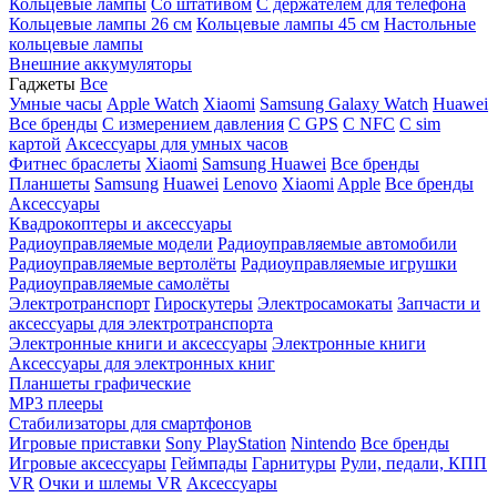
Кольцевые лампы
Со штативом
C держателем для телефона
Кольцевые лампы 26 см
Кольцевые лампы 45 см
Настольные
кольцевые лампы
Внешние аккумуляторы
Гаджеты
Все
Умные часы
Apple Watch
Xiaomi
Samsung Galaxy Watch
Huawei
Все бренды
C измерением давления
C GPS
C NFC
C sim
картой
Аксессуары для умных часов
Фитнес браслеты
Xiaomi
Samsung
Huawei
Все бренды
Планшеты
Samsung
Huawei
Lenovo
Xiaomi
Apple
Все бренды
Аксессуары
Квадрокоптеры и аксессуары
Радиоуправляемые модели
Радиоуправляемые автомобили
Радиоуправляемые вертолёты
Радиоуправляемые игрушки
Радиоуправляемые самолёты
Электротранспорт
Гироскутеры
Электросамокаты
Запчасти и
аксессуары для электротранспорта
Электронные книги и аксессуары
Электронные книги
Аксессуары для электронных книг
Планшеты графические
MP3 плееры
Стабилизаторы для смартфонов
Игровые приставки
Sony PlayStation
Nintendo
Все бренды
Игровые аксессуары
Геймпады
Гарнитуры
Рули, педали, КПП
VR
Очки и шлемы VR
Аксессуары