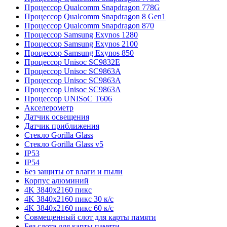
Процессор Qualcomm Snapdragon 778G
Процессор Qualcomm Snapdragon 8 Gen1
Процессор Qualcomm Snapdragon 870
Процессор Samsung Exynos 1280
Процессор Samsung Exynos 2100
Процессор Samsung Exynos 850
Процессор Unisoc SC9832E
Процессор Unisoc SC9863A
Процессор Unisoc SC9863A
Процессор Unisoc SC9863A
Процессор UNISoC T606
Акселерометр
Датчик освещения
Датчик приближения
Стекло Gorilla Glass
Стекло Gorilla Glass v5
IP53
IP54
Без защиты от влаги и пыли
Корпус алюминий
4K 3840x2160 пикс
4K 3840x2160 пикс 30 к/с
4K 3840x2160 пикс 60 к/с
Совмещенный слот для карты памяти
Без слота для карты памяти