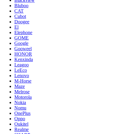
Blackview
Bluboo
CAT
Cubot
Doogee
El
Elephone
GOME
Google
Gooweel
HONOR
Kenxinda
Leagoo
LeEco
Lenovo
M-Horse
Maze
Melrose
Motorola
Nokia
Nomu
OnePlus
Oppo
Oukitel
Realme