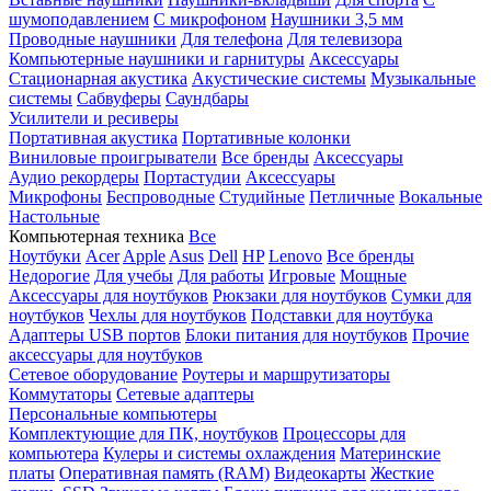
шумоподавлением
С микрофоном
Наушники 3,5 мм
Проводные наушники
Для телефона
Для телевизора
Компьютерные наушники и гарнитуры
Аксессуары
Стационарная акустика
Акустические системы
Музыкальные
системы
Сабвуферы
Саундбары
Усилители и ресиверы
Портативная акустика
Портативные колонки
Виниловые проигрыватели
Все бренды
Аксессуары
Аудио рекордеры
Портастудии
Аксессуары
Микрофоны
Беспроводные
Студийные
Петличные
Вокальные
Настольные
Компьютерная техника
Все
Ноутбуки
Acer
Apple
Asus
Dell
HP
Lenovo
Все бренды
Недорогие
Для учебы
Для работы
Игровые
Мощные
Аксессуары для ноутбуков
Рюкзаки для ноутбуков
Сумки для
ноутбуков
Чехлы для ноутбуков
Подставки для ноутбука
Адаптеры USB портов
Блоки питания для ноутбуков
Прочие
аксессуары для ноутбуков
Сетевое оборудование
Роутеры и маршрутизаторы
Коммутаторы
Сетевые адаптеры
Персональные компьютеры
Комплектующие для ПК, ноутбуков
Процессоры для
компьютера
Кулеры и системы охлаждения
Материнские
платы
Оперативная память (RAM)
Видеокарты
Жесткие