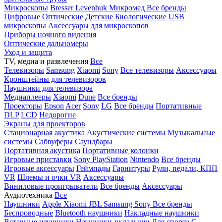
Микроскопы
Bresser
Levenhuk
Микромед
Все бренды
Цифровые
Оптические
Детские
Биологические
USB
микроскопы
Аксессуары для микроскопов
Приборы ночного видения
Оптические дальномеры
Уход и защита
TV, медиа и развлечения
Все
Телевизоры
Samsung
Xiaomi
Sony
Все телевизоры
Аксессуары
Кронштейны для телевизоров
Наушники для телевизора
Медиаплееры
Xiaomi
Dune
Все бренды
Проекторы
Epson
Acer
Sony
LG
Все бренды
Портативные
DLP
LCD
Недорогие
Экраны для проекторов
Стационарная акустика
Акустические системы
Музыкальные
системы
Сабвуферы
Саундбары
Портативная акустика
Портативные колонки
Игровые приставки
Sony PlayStation
Nintendo
Все бренды
Игровые аксессуары
Геймпады
Гарнитуры
Рули, педали, КПП
VR
Шлемы и очки VR
Аксессуары
Виниловые проигрыватели
Все бренды
Аксессуары
Аудиотехника
Все
Наушники
Apple
Xiaomi
JBL
Samsung
Sony
Все бренды
Беспроводные
Bluetooth наушники
Накладные наушники
Вставные наушники
Наушники-вкладыши
Для спорта
С