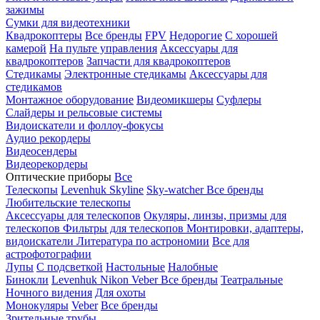
зажимы
Сумки для видеотехники
Квадрокоптеры
Все бренды
FPV
Недорогие
С хорошей
камерой
На пульте управления
Аксессуары для
квадрокоптеров
Запчасти для квадрокоптеров
Стедикамы
Электронные стедикамы
Аксессуары для
стедикамов
Монтажное оборудование
Видеомикшеры
Суфлеры
Слайдеры и рельсовые системы
Видоискатели и фоллоу-фокусы
Аудио рекордеры
Видеосендеры
Видеорекордеры
Оптические приборы
Все
Телескопы
Levenhuk Skyline
Sky-watcher
Все бренды
Любительские телескопы
Аксессуары для телескопов
Окуляры, линзы, призмы для
телескопов
Фильтры для телескопов
Монтировки, адаптеры,
видоискатели
Литература по астрономии
Все для
астрофотографии
Лупы
С подсветкой
Настольные
Налобные
Бинокли
Levenhuk
Nikon
Veber
Все бренды
Театральные
Ночного видения
Для охоты
Монокуляры
Veber
Все бренды
Зрительные трубы