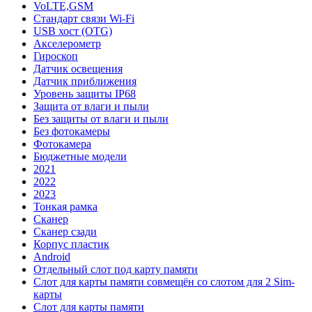
VoLTE,GSM
Стандарт связи Wi-Fi
USB хост (OTG)
Акселерометр
Гироскоп
Датчик освещения
Датчик приближения
Уровень защиты IP68
Защита от влаги и пыли
Без защиты от влаги и пыли
Без фотокамеры
Фотокамера
Бюджетные модели
2021
2022
2023
Тонкая рамка
Сканер
Сканер сзади
Корпус пластик
Android
Отдельный слот под карту памяти
Слот для карты памяти совмещён со слотом для 2 Sim-
карты
Слот для карты памяти