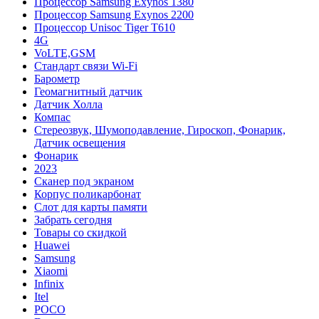
Процессор Samsung Exynos 1380
Процессор Samsung Exynos 2200
Процессор Unisoc Tiger T610
4G
VoLTE,GSM
Cтандарт связи Wi-Fi
Барометр
Геомагнитный датчик
Датчик Холла
Компас
Стереозвук, Шумоподавление, Гироскоп, Фонарик,
Датчик освещения
Фонарик
2023
Сканер под экраном
Корпус поликарбонат
Слот для карты памяти
Забрать сегодня
Товары со скидкой
Huawei
Samsung
Xiaomi
Infinix
Itel
POCO