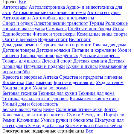
Прочее
Все
Автотовары
Автоэлектроника
Аудио- и видеотехника для
авто
Автомобильные охранные системы
Автоаксессуары
Автозапчасти
Автомобильные инструменты
Спорт и отдых
Электрический транспорт
Туризм
Роликовые
коньки и аксессуары
Самокаты
Скейты и лонгборды
Игры
Единоборства
Фитнес и тренажеры
Командные виды спорта
Охота и рыбалка
Водный спорт
Велоспорт
Дом, дача, ремонт
Строительство и ремонт
Товары для дома
Детские товары
Детские коляски
Питание и кормление
Уход и
гигиена
Товары для новорождённых
Детские автокресла
Товары для школы
Детский спорт
Детская комната
Детская
площадка
Игрушки и подарки
Куклы и пупсы
Развивающие
игры и хобби
Красота и здоровье
Аптека
Средства и предметы гигиены
Косметика
Парфюмерия
Бритье и депиляция
Уход за телом
Уход за лицом
Уход за волосами
Бытовая техника
Техника для кухни
Техника для дома
Техника для красоты и здоровья
Климатическая техника
Умный дом и безопасность
Белье и аксессуары
Белье
Солнцезащитные очки
Зонты
Кошельки, визитницы, кисеты
Сумки
Чемоданы
Портфели
Ремни
Ключницы
Умные ручки и блокноты
Шкатулки для
аксессуаров
Замки для багажа
Косметички и бьюти-кейсы
Электронные подарочные сертификаты
Все