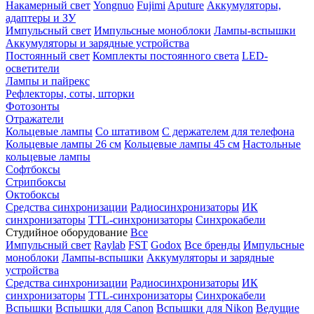
Накамерный свет
Yongnuo
Fujimi
Aputure
Аккумуляторы,
адаптеры и ЗУ
Импульсный свет
Импульсные моноблоки
Лампы-вспышки
Аккумуляторы и зарядные устройства
Постоянный свет
Комплекты постоянного света
LED-
осветители
Лампы и пайрекс
Рефлекторы, соты, шторки
Фотозонты
Отражатели
Кольцевые лампы
Со штативом
С держателем для телефона
Кольцевые лампы 26 см
Кольцевые лампы 45 см
Настольные
кольцевые лампы
Софтбоксы
Стрипбоксы
Октобоксы
Средства синхронизации
Радиосинхронизаторы
ИК
синхронизаторы
TTL-синхронизаторы
Синхрокабели
Студийное оборудование
Все
Импульсный свет
Raylab
FST
Godox
Все бренды
Импульсные
моноблоки
Лампы-вспышки
Аккумуляторы и зарядные
устройства
Средства синхронизации
Радиосинхронизаторы
ИК
синхронизаторы
TTL-синхронизаторы
Синхрокабели
Вспышки
Вспышки для Canon
Вспышки для Nikon
Ведущие