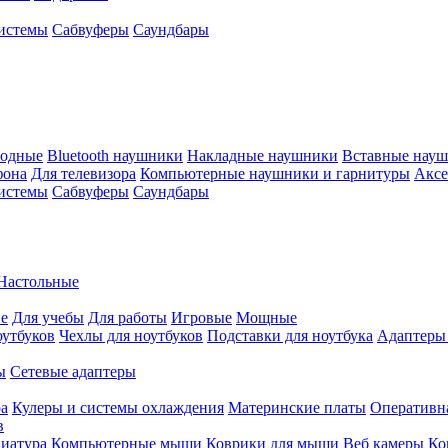
истемы
Сабвуферы
Саундбары
водные
Bluetooth наушники
Накладные наушники
Вставные нау
фона
Для телевизора
Компьютерные наушники и гарнитуры
Аксе
истемы
Сабвуферы
Саундбары
Настольные
е
Для учебы
Для работы
Игровые
Мощные
оутбуков
Чехлы для ноутбуков
Подставки для ноутбука
Адаптеры
ы
Сетевые адаптеры
ра
Кулеры и системы охлаждения
Материнские платы
Оперативн
в
иатура
Компьютерные мыши
Коврики для мыши
Веб камеры
Ко