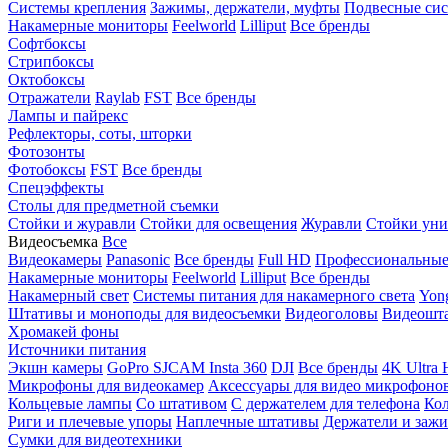
Системы крепления
Зажимы, держатели, муфты
Подвесные си
Накамерные мониторы
Feelworld
Lilliput
Все бренды
Софтбоксы
Стрипбоксы
Октобоксы
Отражатели
Raylab
FST
Все бренды
Лампы и пайрекс
Рефлекторы, соты, шторки
Фотозонты
Фотобоксы
FST
Все бренды
Спецэффекты
Столы для предметной съемки
Стойки и журавли
Стойки для освещения
Журавли
Стойки уни
Видеосъемка
Все
Видеокамеры
Panasonic
Все бренды
Full HD
Профессиональны
Накамерные мониторы
Feelworld
Lilliput
Все бренды
Накамерный свет
Системы питания для накамерного света
Yon
Штативы и моноподы для видеосъемки
Видеоголовы
Видеошт
Хромакей фоны
Источники питания
Экшн камеры
GoPro
SJCAM
Insta 360
DJI
Все бренды
4K Ultra
Микрофоны для видеокамер
Аксессуары для видео микрофоно
Кольцевые лампы
Со штативом
C держателем для телефона
Кол
Риги и плечевые упоры
Наплечные штативы
Держатели и заж
Сумки для видеотехники