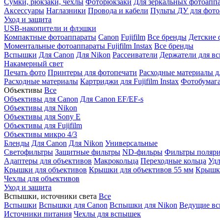
Сумки, рюкзаки, чехлы
Фоторюкзаки
Для зеркальных фотоапп
Аксессуары
Наглазники
Провода и кабели
Пульты ДУ для фото
Уход и защита
USB-накопители и флэшки
Компактные фотоаппараты
Canon
Fujifilm
Все бренды
Детские 
Моментальные фотоаппараты
Fujifilm Instax
Все бренды
Вспышки
Для Canon
Для Nikon
Рассеиватели
Держатели для в
Накамерный свет
Печать фото
Принтеры для фотопечати
Расходные материалы д
Расходные материалы
Картриджи для Fujifilm Instax
Фотобумага 
Объективы
Все
Объективы для Canon
Для Canon EF/EF-s
Объективы для Nikon
Объективы для Sony E
Объективы для Fujifilm
Объективы микро 4/3
Бленды
Для Canon
Для Nikon
Универсальные
Светофильтры
Защитные фильтры
ND-фильры
Фильтры поляр
Адаптеры для объективов
Макрокольца
Переходные кольца
Удл
Крышки для объективов
Крышки для объективов 55 мм
Крышки
Чехлы для объективов
Уход и защита
Вспышки, источники света
Все
Вспышки
Вспышки для Canon
Вспышки для Nikon
Ведущие в
Источники питания
Чехлы для вспышек