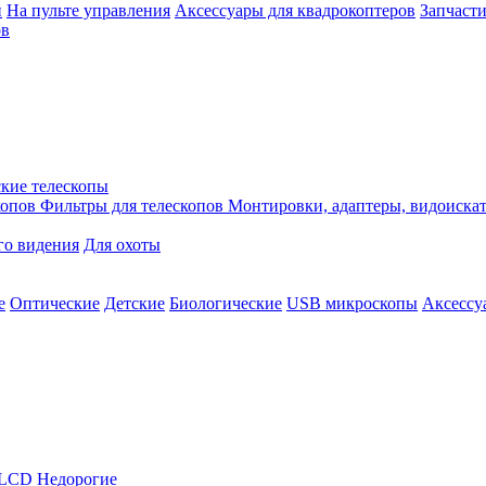
й
На пульте управления
Аксессуары для квадрокоптеров
Запчасти
ов
кие телескопы
копов
Фильтры для телескопов
Монтировки, адаптеры, видоиска
го видения
Для охоты
е
Оптические
Детские
Биологические
USB микроскопы
Аксессу
LCD
Недорогие