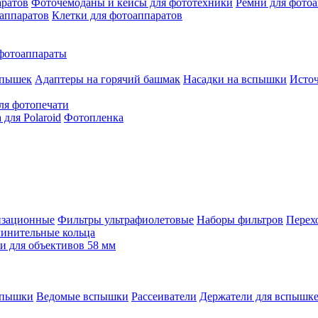
аратов
Фоточемоданы и кейсы для фототехники
Ремни для фото
аппаратов
Клетки для фотоаппаратов
фотоаппараты
спышек
Адаптеры на горячий башмак
Насадки на вспышки
Исто
ля фотопечати
для Polaroid
Фотопленка
изационные
Фильтры ультрафиолетовые
Наборы фильтров
Перех
инительные кольца
 для объективов 58 мм
спышки
Ведомые вспышки
Рассеиватели
Держатели для вспышк