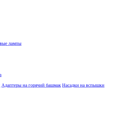
евые лампы
а
к
Адаптеры на горячий башмак
Насадки на вспышки