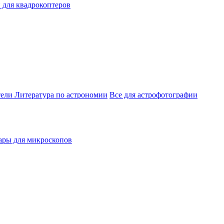
 для квадрокоптеров
тели
Литература по астрономии
Все для астрофотографии
ары для микроскопов