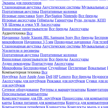
Экраны для проекторов
Стационарная акустика
Акустические системы
Музыкальные с
Портативная акустика
Портативные колонки
Игровые приставки
Sony PlayStation
Nintendo
Все бренды
Игровые аксессуары
Геймпады
Гарнитуры
Рули, педали, КПП
VR
Шлемы и очки VR
Аксессуары
Виниловые проигрыватели
Все бренды
Аксессуары
Аудиотехника
Все
Наушники
Apple
Xiaomi
JBL
Samsung
Sony
Все бренды
Беспро
микрофоном
Наушники 3,5 мм
Проводные наушники
Для теле
Стационарная акустика
Акустические системы
Музыкальные с
Усилители и ресиверы
Портативная акустика
Портативные колонки
Виниловые проигрыватели
Все бренды
Аксессуары
Аудио рекордеры
Портастудии
Аксессуары
Микрофоны
Беспроводные
Студийные
Петличные
Вокальные
Компьютерная техника
Все
Ноутбуки
Acer
Apple
Asus
Dell
HP
Lenovo
Все бренды
Недороги
Аксессуары для ноутбуков
Рюкзаки для ноутбуков
Сумки для н
для ноутбуков
Сетевое оборудование
Роутеры и маршрутизаторы
Коммутатор
Персональные компьютеры
Комплектующие для ПК, ноутбуков
Процессоры для компьюте
карты
Блоки питания для компьютера
Корпуса для компьютеро
Компьютерная периферия
Клавиатуры
Комплекты мышь и клав