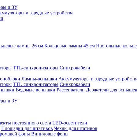
еры и ЗУ
кумуляторы и зарядные устройства
ли
ьцевые лампы 26 см
Кольцевые лампы 45 см
Настольные кольц
аторы
TTL-синхронизаторы
Синхрокабели
оноблоки
Лампы-вспышки
Аккумуляторы и зарядные устройств
аторы
TTL-синхронизаторы
Синхрокабели
спышки
Ведомые вспышки
Рассеиватели
Держатели для вспыше
еры и ЗУ
екты постоянного света
LED-осветители
Площадки для штативов
Чехлы для штативов
ромакей фоны
Виниловые фоны