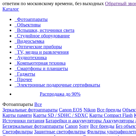
ответим по московскому времени, без выходных
Обратный зво
Каталог
Фотоаппараты
Объективы
Вспышки, источники света
Студийное оборудование
Видеосъемка
Оптические приборы
TV, медиа и развлечения
Аудиотехника
Компьютерная техника
Смартфоны и планшеты
Гаджеты
Прочее
Электронные подарочные сертификаты
Распродажа до 90%
Фотоаппараты
Все
Зеркальные фотоаппараты
Canon EOS
Nikon
Все бренды
Объект
Карты памяти
Карты SD / SDHC / SDXC
Карты Compact Flash
Источники питания
Батарейки и аккумуляторы
Аккумуляторы д
Беззеркальные фотоаппараты
Canon
Sony
Все бренды
Без объек
Светофильтры
Защитные светофильтры
Фильтры ультрафиолет