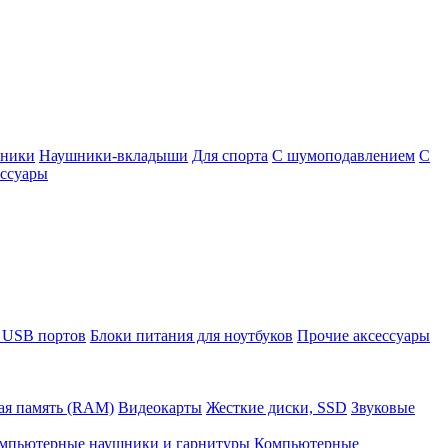
шники
Наушники-вкладыши
Для спорта
С шумоподавлением
С
ссуары
 USB портов
Блоки питания для ноутбуков
Прочие аксессуары
ая память (RAM)
Видеокарты
Жесткие диски, SSD
Звуковые
мпьютерные наушники и гарнитуры
Компьютерные