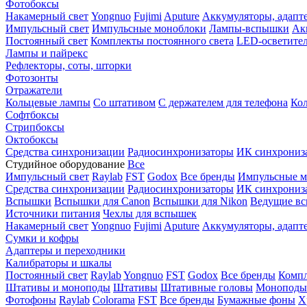
Фотобоксы
Накамерный свет
Yongnuo
Fujimi
Aputure
Аккумуляторы, адапт
Импульсный свет
Импульсные моноблоки
Лампы-вспышки
Ак
Постоянный свет
Комплекты постоянного света
LED-осветите
Лампы и пайрекс
Рефлекторы, соты, шторки
Фотозонты
Отражатели
Кольцевые лампы
Со штативом
С держателем для телефона
Кол
Софтбоксы
Стрипбоксы
Октобоксы
Средства синхронизации
Радиосинхронизаторы
ИК синхрониз
Студийное оборудование
Все
Импульсный свет
Raylab
FST
Godox
Все бренды
Импульсные м
Средства синхронизации
Радиосинхронизаторы
ИК синхрониз
Вспышки
Вспышки для Canon
Вспышки для Nikon
Ведущие в
Источники питания
Чехлы для вспышек
Накамерный свет
Yongnuo
Fujimi
Aputure
Аккумуляторы, адапт
Сумки и кофры
Адаптеры и переходники
Калибраторы и шкалы
Постоянный свет
Raylab
Yongnuo
FST
Godox
Все бренды
Компл
Штативы и моноподы
Штативы
Штативные головы
Моноподы
Фотофоны
Raylab
Colorama
FST
Все бренды
Бумажные фоны
Х