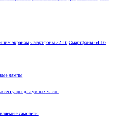
ьшим экраном
Смартфоны 32 Гб
Смартфоны 64 Гб
евые лампы
ксессуары для умных часов
вляемые самолёты