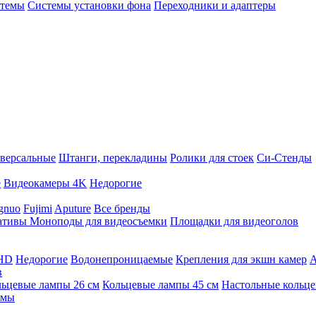
стемы
Системы установки фона
Переходники и адаптеры
версальные
Штанги, перекладины
Ролики для стоек
Си-Стенды
е
Видеокамеры 4K
Недорогие
gnuo
Fujimi
Aputure
Все бренды
ативы
Моноподы для видеосъемки
Площадки для видеоголов
 HD
Недорогие
Водонепроницаемые
Крепления для экшн камер
А
в
ьцевые лампы 26 см
Кольцевые лампы 45 см
Настольные кольц
имы