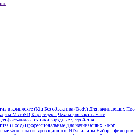
нок
ив в комплекте (Kit)
Без объектива (Body)
Для начинающих
Про
Карты MicroSD
Картридеры
Чехлы для карт памяти
ля фото-видео техники
Зарядные устройства
тива (Body)
Профессиональные
Для начинающих
Nikon
овые
Фильтры поляризационные
ND-фильтры
Наборы фильтров