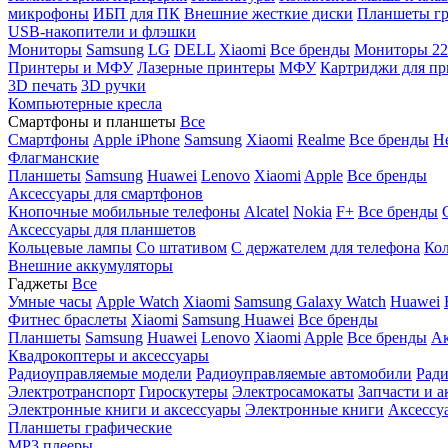
микрофоны
ИБП для ПК
Внешние жесткие диски
Планшеты гр
USB-накопители и флэшки
Мониторы
Samsung
LG
DELL
Xiaomi
Все бренды
Мониторы 22
Принтеры и МФУ
Лазерные принтеры
МФУ
Картриджи для пр
3D печать
3D ручки
Компьютерные кресла
Смартфоны и планшеты
Все
Смартфоны
Apple iPhone
Samsung
Xiaomi
Realme
Все бренды
Н
Флагманские
Планшеты
Samsung
Huawei
Lenovo
Xiaomi
Apple
Все бренды
Аксессуары для смартфонов
Кнопочные мобильные телефоны
Alcatel
Nokia
F+
Все бренды
Аксессуары для планшетов
Кольцевые лампы
Со штативом
C держателем для телефона
Кол
Внешние аккумуляторы
Гаджеты
Все
Умные часы
Apple Watch
Xiaomi
Samsung Galaxy Watch
Huawei
Фитнес браслеты
Xiaomi
Samsung
Huawei
Все бренды
Планшеты
Samsung
Huawei
Lenovo
Xiaomi
Apple
Все бренды
Ак
Квадрокоптеры и аксессуары
Радиоуправляемые модели
Радиоуправляемые автомобили
Ради
Электротранспорт
Гироскутеры
Электросамокаты
Запчасти и а
Электронные книги и аксессуары
Электронные книги
Аксессу
Планшеты графические
MP3 плееры