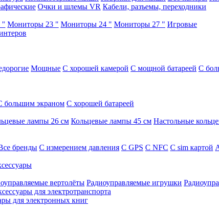
афические
Очки и шлемы VR
Кабели, разъемы, переходники
 "
Мониторы 23 "
Мониторы 24 "
Мониторы 27 "
Игровые
интеров
едорогие
Мощные
С хорошей камерой
С мощной батареей
С бол
С большим экраном
С хорошей батареей
ьцевые лампы 26 см
Кольцевые лампы 45 см
Настольные кольц
Все бренды
C измерением давления
C GPS
C NFC
C sim картой
А
сессуары
оуправляемые вертолёты
Радиоуправляемые игрушки
Радиоупра
ксессуары для электротранспорта
ары для электронных книг