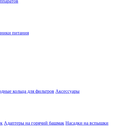
аппаратов
чники питания
одные кольца для фильтров
Аксессуары
ек
Адаптеры на горячий башмак
Насадки на вспышки