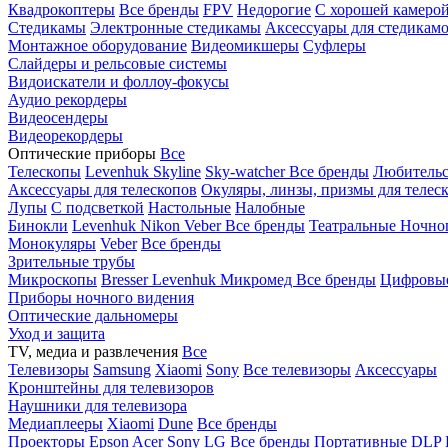
Квадрокоптеры
Все бренды
FPV
Недорогие
С хорошей камеро
Стедикамы
Электронные стедикамы
Аксессуары для стедикам
Монтажное оборудование
Видеомикшеры
Суфлеры
Слайдеры и рельсовые системы
Видоискатели и фоллоу-фокусы
Аудио рекордеры
Видеосендеры
Видеорекордеры
Оптические приборы
Все
Телескопы
Levenhuk Skyline
Sky-watcher
Все бренды
Любительс
Аксессуары для телескопов
Окуляры, линзы, призмы для телес
Лупы
С подсветкой
Настольные
Налобные
Бинокли
Levenhuk
Nikon
Veber
Все бренды
Театральные
Ночно
Монокуляры
Veber
Все бренды
Зрительные трубы
Микроскопы
Bresser
Levenhuk
Микромед
Все бренды
Цифровы
Приборы ночного видения
Оптические дальномеры
Уход и защита
TV, медиа и развлечения
Все
Телевизоры
Samsung
Xiaomi
Sony
Все телевизоры
Аксессуары
Кронштейны для телевизоров
Наушники для телевизора
Медиаплееры
Xiaomi
Dune
Все бренды
Проекторы
Epson
Acer
Sony
LG
Все бренды
Портативные
DLP