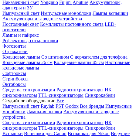
Накамерный свет
Yongnuo
Fujimi
Aputure
Аккумуляторы,
адаптеры и ЗУ
Импульсный свет
Импульсные моноблоки
Лампы-вспышки
Аккумуляторы и зарядные устройства
Постоянный свет
Комплекты постоянного света
LED-
осветители
Лампы и пайрекс
Рефлекторы, соты, шторки
Фотозонты
Отражатели
Кольцевые лампы
Со штативом
С держателем для телефона
Кольцевые лампы 26 см
Кольцевые лампы 45 см
Настольные
кольцевые лампы
Софтбоксы
Стрипбоксы
Октобоксы
Средства синхронизации
Радиосинхронизаторы
ИК
синхронизаторы
TTL-синхронизаторы
Синхрокабели
Студийное оборудование
Все
Импульсный свет
Raylab
FST
Godox
Все бренды
Импульсные
моноблоки
Лампы-вспышки
Аккумуляторы и зарядные
устройства
Средства синхронизации
Радиосинхронизаторы
ИК
синхронизаторы
TTL-синхронизаторы
Синхрокабели
Вспышки
Вспышки для Canon
Вспышки для Nikon
Ведущие