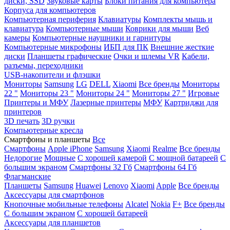
диски, SSD
Звуковые карты
Блоки питания для компьютера
Корпуса для компьютеров
Компьютерная периферия
Клавиатуры
Комплекты мышь и
клавиатура
Компьютерные мыши
Коврики для мыши
Веб
камеры
Компьютерные наушники и гарнитуры
Компьютерные микрофоны
ИБП для ПК
Внешние жесткие
диски
Планшеты графические
Очки и шлемы VR
Кабели,
разъемы, переходники
USB-накопители и флэшки
Мониторы
Samsung
LG
DELL
Xiaomi
Все бренды
Мониторы
22 "
Мониторы 23 "
Мониторы 24 "
Мониторы 27 "
Игровые
Принтеры и МФУ
Лазерные принтеры
МФУ
Картриджи для
принтеров
3D печать
3D ручки
Компьютерные кресла
Смартфоны и планшеты
Все
Смартфоны
Apple iPhone
Samsung
Xiaomi
Realme
Все бренды
Недорогие
Мощные
С хорошей камерой
С мощной батареей
С
большим экраном
Смартфоны 32 Гб
Смартфоны 64 Гб
Флагманские
Планшеты
Samsung
Huawei
Lenovo
Xiaomi
Apple
Все бренды
Аксессуары для смартфонов
Кнопочные мобильные телефоны
Alcatel
Nokia
F+
Все бренды
С большим экраном
С хорошей батареей
Аксессуары для планшетов