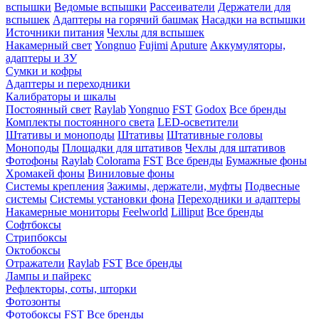
вспышки
Ведомые вспышки
Рассеиватели
Держатели для
вспышек
Адаптеры на горячий башмак
Насадки на вспышки
Источники питания
Чехлы для вспышек
Накамерный свет
Yongnuo
Fujimi
Aputure
Аккумуляторы,
адаптеры и ЗУ
Сумки и кофры
Адаптеры и переходники
Калибраторы и шкалы
Постоянный свет
Raylab
Yongnuo
FST
Godox
Все бренды
Комплекты постоянного света
LED-осветители
Штативы и моноподы
Штативы
Штативные головы
Моноподы
Площадки для штативов
Чехлы для штативов
Фотофоны
Raylab
Colorama
FST
Все бренды
Бумажные фоны
Хромакей фоны
Виниловые фоны
Системы крепления
Зажимы, держатели, муфты
Подвесные
системы
Системы установки фона
Переходники и адаптеры
Накамерные мониторы
Feelworld
Lilliput
Все бренды
Софтбоксы
Стрипбоксы
Октобоксы
Отражатели
Raylab
FST
Все бренды
Лампы и пайрекс
Рефлекторы, соты, шторки
Фотозонты
Фотобоксы
FST
Все бренды