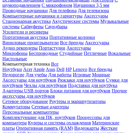
шумоподавлением
С микрофоном
Наушники 3,5 мм
Проводные наушники
Для телефона
Для телевизора
Компьютерные наушники и гарнитуры
Аксессуары
Стационарная акустика
Акустические системы
Музыкальные
системы
Сабвуферы
Саундбары
Усилители и ресиверы
Портативная акустика
Портативные колонки
Виниловые проигрыватели
Все бренды
Аксессуары
Аудио рекордеры
Портастудии
Аксессуары
Микрофоны
Беспроводные
Студийные
Петличные
Вокальные
Настольные
Компьютерная техника
Все
Ноутбуки
Acer
Apple
Asus
Dell
HP
Lenovo
Все бренды
Недорогие
Для учебы
Для работы
Игровые
Мощные
Аксессуары для ноутбуков
Рюкзаки для ноутбуков
Сумки для
ноутбуков
Чехлы для ноутбуков
Подставки для ноутбука
Адаптеры USB портов
Блоки питания для ноутбуков
Прочие
аксессуары для ноутбуков
Сетевое оборудование
Роутеры и маршрутизаторы
Коммутаторы
Сетевые адаптеры
Персональные компьютеры
Комплектующие для ПК, ноутбуков
Процессоры для
компьютера
Кулеры и системы охлаждения
Материнские
платы
Оперативная память (RAM)
Видеокарты
Жесткие