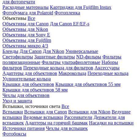
для фотопечати
Расходные материалы
Картриджи для Fujifilm Instax
Фотобумага для Polaroid
Фотопленка
Объективы
Все
Объективы для Canon
Для Canon EF/EF-s
Объективы для Nikon
Объективы для Sony E
Объективы для Fujifilm
Объективы микро 4/3
Бленды
Для Canon
Для Nikon
Универсальные
Светофильтры
Защитные фильтры
ND-фильры
Фильтры
поляризационные
Фильтры ультрафиолетовые
Наборы
фильтров
Переходные кольца для фильтров
Аксессуары
Адаптеры для объективов
Макрокольца
Переходные кольца
Удлинительные кольца
Крышки для объективов
Крышки для объективов 55 мм
Крышки для объективов 58 мм
Чехлы для объективов
Уход и защита
Вспышки, источники света
Все
Вспышки
Вспышки для Canon
Вспышки для Nikon
Ведущие
вспышки
Ведомые вспышки
Рассеиватели
Держатели для
вспышкек
Адаптеры на горячий башмак
Насадки на вспышки
Источники питания
Чехлы для вспышек
Фотобоксы