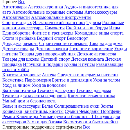
Прочее
Все
Автотовары
Автоэлектроника
Аудио- и видеотехника для
авто
Автомобильные охранные системы
Автоаксессуары
Автозапчасти
Автомобильные инструменты
Спорт и отдых
Электрический транспорт
Туризм
Роликовые
коньки и аксессуары
Самокаты
Скейты и лонгборды
Игры
Единоборства
Фитнес и тренажеры
Командные виды спорта
Охота и рыбалка
Водный спорт
Велоспорт
Дом, дача, ремонт
Строительство и ремонт
Товары для дома
Детские товары
Детские коляски
Питание и кормление
Уход и
гигиена
Товары для новорождённых
Детские автокресла
Товары для школы
Детский спорт
Детская комната
Детская
площадка
Игрушки и подарки
Куклы и пупсы
Развивающие
игры и хобби
Красота и здоровье
Аптека
Средства и предметы гигиены
Косметика
Парфюмерия
Бритье и депиляция
Уход за телом
Уход за лицом
Уход за волосами
Бытовая техника
Техника для кухни
Техника для дома
Техника для красоты и здоровья
Климатическая техника
Умный дом и безопасность
Белье и аксессуары
Белье
Солнцезащитные очки
Зонты
Кошельки, визитницы, кисеты
Сумки
Чемоданы
Портфели
Ремни
Ключницы
Умные ручки и блокноты
Шкатулки для
аксессуаров
Замки для багажа
Косметички и бьюти-кейсы
Электронные подарочные сертификаты
Все