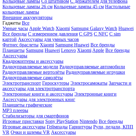
Кольцевые лампы
Со штативом
C держателем для телефона
Кольцевые лампы 26 см
Кольцевые лампы 45 см
Настольные
кольцевые лампы
Внешние аккумуляторы
Гаджеты
Все
Умные часы
Apple Watch
Xiaomi
Samsung Galaxy Watch
Huawei
Все бренды
C измерением давления
C GPS
C NFC
C sim
картой
Аксессуары для умных часов
Фитнес браслеты
Xiaomi
Samsung
Huawei
Все бренды
Планшеты
Samsung
Huawei
Lenovo
Xiaomi
Apple
Все бренды
Аксессуары
Квадрокоптеры и аксессуары
Радиоуправляемые модели
Радиоуправляемые автомобили
Радиоуправляемые вертолёты
Радиоуправляемые игрушки
Радиоуправляемые самолёты
Электротранспорт
Гироскутеры
Электросамокаты
Запчасти и
аксессуары для электротранспорта
Электронные книги и аксессуары
Электронные книги
Аксессуары для электронных книг
Планшеты графические
MP3 плееры
Стабилизаторы для смартфонов
Игровые приставки
Sony PlayStation
Nintendo
Все бренды
Игровые аксессуары
Геймпады
Гарнитуры
Рули, педали, КПП
VR
Очки и шлемы VR
Аксессуары