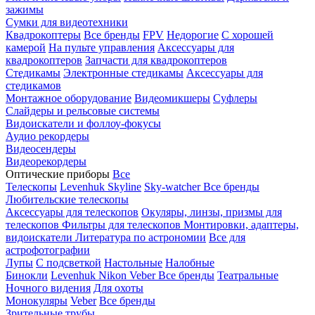
зажимы
Сумки для видеотехники
Квадрокоптеры
Все бренды
FPV
Недорогие
С хорошей
камерой
На пульте управления
Аксессуары для
квадрокоптеров
Запчасти для квадрокоптеров
Стедикамы
Электронные стедикамы
Аксессуары для
стедикамов
Монтажное оборудование
Видеомикшеры
Суфлеры
Слайдеры и рельсовые системы
Видоискатели и фоллоу-фокусы
Аудио рекордеры
Видеосендеры
Видеорекордеры
Оптические приборы
Все
Телескопы
Levenhuk Skyline
Sky-watcher
Все бренды
Любительские телескопы
Аксессуары для телескопов
Окуляры, линзы, призмы для
телескопов
Фильтры для телескопов
Монтировки, адаптеры,
видоискатели
Литература по астрономии
Все для
астрофотографии
Лупы
С подсветкой
Настольные
Налобные
Бинокли
Levenhuk
Nikon
Veber
Все бренды
Театральные
Ночного видения
Для охоты
Монокуляры
Veber
Все бренды
Зрительные трубы