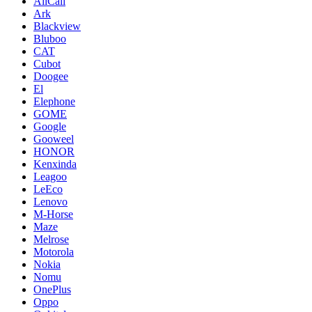
AllCall
Ark
Blackview
Bluboo
CAT
Cubot
Doogee
El
Elephone
GOME
Google
Gooweel
HONOR
Kenxinda
Leagoo
LeEco
Lenovo
M-Horse
Maze
Melrose
Motorola
Nokia
Nomu
OnePlus
Oppo