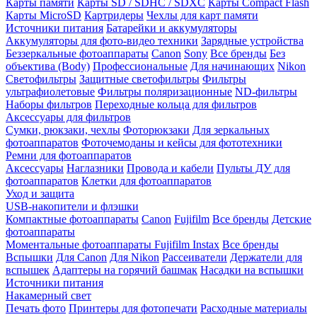
Карты памяти
Карты SD / SDHC / SDXC
Карты Compact Flash
Карты MicroSD
Картридеры
Чехлы для карт памяти
Источники питания
Батарейки и аккумуляторы
Аккумуляторы для фото-видео техники
Зарядные устройства
Беззеркальные фотоаппараты
Canon
Sony
Все бренды
Без
объектива (Body)
Профессиональные
Для начинающих
Nikon
Светофильтры
Защитные светофильтры
Фильтры
ультрафиолетовые
Фильтры поляризационные
ND-фильтры
Наборы фильтров
Переходные кольца для фильтров
Аксессуары для фильтров
Сумки, рюкзаки, чехлы
Фоторюкзаки
Для зеркальных
фотоаппаратов
Фоточемоданы и кейсы для фототехники
Ремни для фотоаппаратов
Аксессуары
Наглазники
Провода и кабели
Пульты ДУ для
фотоаппаратов
Клетки для фотоаппаратов
Уход и защита
USB-накопители и флэшки
Компактные фотоаппараты
Canon
Fujifilm
Все бренды
Детские
фотоаппараты
Моментальные фотоаппараты
Fujifilm Instax
Все бренды
Вспышки
Для Canon
Для Nikon
Рассеиватели
Держатели для
вспышек
Адаптеры на горячий башмак
Насадки на вспышки
Источники питания
Накамерный свет
Печать фото
Принтеры для фотопечати
Расходные материалы