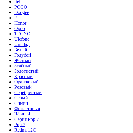
Itel
POCO
Doogee
F+
Honor
Oppo
TECNO
Ulefone
Umidigi
Белый
Голубой
Жёлтый
Зелёный
Золотистый
Красный
Оранжевый
Розовый
Серебристый
Серый
Синий
Фиолетовый
Чёрный
Серия Pop 7
Pop 7
Redmi 12C