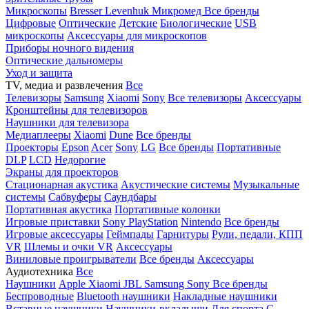
Микроскопы
Bresser
Levenhuk
Микромед
Все бренды
Цифровые
Оптические
Детские
Биологические
USB
микроскопы
Аксессуары для микроскопов
Приборы ночного видения
Оптические дальномеры
Уход и защита
TV, медиа и развлечения
Все
Телевизоры
Samsung
Xiaomi
Sony
Все телевизоры
Аксессуары
Кронштейны для телевизоров
Наушники для телевизора
Медиаплееры
Xiaomi
Dune
Все бренды
Проекторы
Epson
Acer
Sony
LG
Все бренды
Портативные
DLP
LCD
Недорогие
Экраны для проекторов
Стационарная акустика
Акустические системы
Музыкальные
системы
Сабвуферы
Саундбары
Портативная акустика
Портативные колонки
Игровые приставки
Sony PlayStation
Nintendo
Все бренды
Игровые аксессуары
Геймпады
Гарнитуры
Рули, педали, КПП
VR
Шлемы и очки VR
Аксессуары
Виниловые проигрыватели
Все бренды
Аксессуары
Аудиотехника
Все
Наушники
Apple
Xiaomi
JBL
Samsung
Sony
Все бренды
Беспроводные
Bluetooth наушники
Накладные наушники
Вставные наушники
Наушники-вкладыши
Для спорта
С