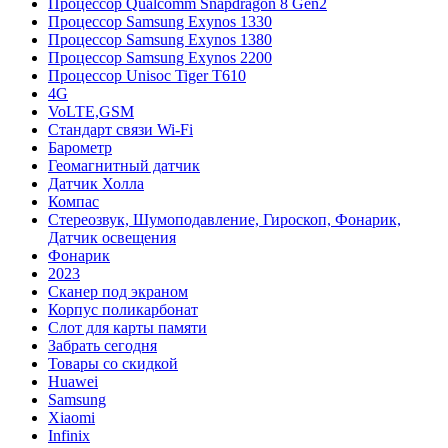
Процессор Qualcomm Snapdragon 8 Gen2
Процессор Samsung Exynos 1330
Процессор Samsung Exynos 1380
Процессор Samsung Exynos 2200
Процессор Unisoc Tiger T610
4G
VoLTE,GSM
Cтандарт связи Wi-Fi
Барометр
Геомагнитный датчик
Датчик Холла
Компас
Стереозвук, Шумоподавление, Гироскоп, Фонарик,
Датчик освещения
Фонарик
2023
Сканер под экраном
Корпус поликарбонат
Слот для карты памяти
Забрать сегодня
Товары со скидкой
Huawei
Samsung
Xiaomi
Infinix