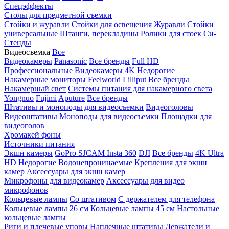
Спецэффекты
Столы для предметной съемки
Стойки и журавли
Стойки для освещения
Журавли
Стойки
универсальные
Штанги, перекладины
Ролики для стоек
Си-
Стенды
Видеосъемка
Все
Видеокамеры
Panasonic
Все бренды
Full HD
Профессиональные
Видеокамеры 4K
Недорогие
Накамерные мониторы
Feelworld
Lilliput
Все бренды
Накамерный свет
Системы питания для накамерного света
Yongnuo
Fujimi
Aputure
Все бренды
Штативы и моноподы для видеосъемки
Видеоголовы
Видеоштативы
Моноподы для видеосъемки
Площадки для
видеоголов
Хромакей фоны
Источники питания
Экшн камеры
GoPro
SJCAM
Insta 360
DJI
Все бренды
4K Ultra
HD
Недорогие
Водонепроницаемые
Крепления для экшн
камер
Аксессуары для экшн камер
Микрофоны для видеокамер
Аксессуары для видео
микрофонов
Кольцевые лампы
Со штативом
C держателем для телефона
Кольцевые лампы 26 см
Кольцевые лампы 45 см
Настольные
кольцевые лампы
Риги и плечевые упоры
Наплечные штативы
Держатели и