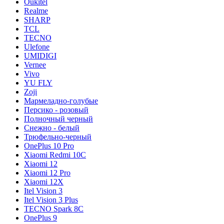
Oukitel
Realme
SHARP
TCL
TECNO
Ulefone
UMIDIGI
Vernee
Vivo
YU FLY
Zoji
Мармеладно-голубые
Персико - розовый
Полночный черный
Снежно - белый
Трюфельно-черный
OnePlus 10 Pro
Xiaomi Redmi 10C
Xiaomi 12
Xiaomi 12 Pro
Xiaomi 12X
Itel Vision 3
Itel Vision 3 Plus
TECNO Spark 8C
OnePlus 9