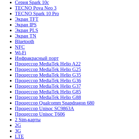
Серия Spark 10c
TECNO Pova Neo 3
TECNO Spark 10 Pro
Экран TFT
Экран IPS
Экран PLS
Экран TN
Bluetooth
NFC
Wi-Fi
Инфракрасный порт
Процессор MediaTek Helio A22
Процессор MediaTek Helio G25
Процессор MediaTek Helio G35
Процессор MediaTek Helio G36
Процессор MediaTek Helio G37
Процессор MediaTek Helio G85
Процессор MediaTek Helio G88
Процессор Qualcomm Snapdragon 680
Процессор Unisoc SC9863A
Процессор Unisoc T606
2 Sim-карты
2G
3G
LTE