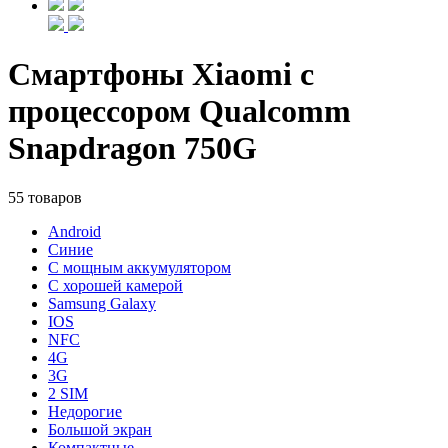
Смартфоны Xiaomi с
процессором Qualcomm
Snapdragon 750G
55 товаров
Android
Синие
С мощным аккумулятором
С хорошей камерой
Samsung Galaxy
IOS
NFC
4G
3G
2 SIM
Недорогие
Большой экран
Компактные