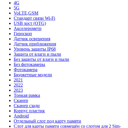
4G
5G
VoLTE,GSM
Стандарт связи Wi-Fi
USB хост (OTG)
Акселерометр
Гироскоп
Датчик освещения
Датчик приближения
Уровень защиты IP68
Защита от влаги и пыли
Без защиты от влаги и пыли
Без фотокамеры
Фотокамера
Бюджетные модели
2021
2022
2023
Тонкая рамка
Сканер
Сканер сзади
Корпус пластик
Android
Отдельный слот под карту памяти
Слот для карты памяти совмещён со слотом для 2 Sim-