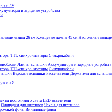
еры и ЗУ
кумуляторы и зарядные устройства
ли
ьцевые лампы 26 см
Кольцевые лампы 45 см
Настольные кольц
аторы
TTL-синхронизаторы
Синхрокабели
оноблоки
Лампы-вспышки
Аккумуляторы и зарядные устройств
аторы
TTL-синхронизаторы
Синхрокабели
спышки
Ведомые вспышки
Рассеиватели
Держатели для вспыше
еры и ЗУ
екты постоянного света
LED-осветители
Площадки для штативов
Чехлы для штативов
ромакей фоны
Виниловые фоны