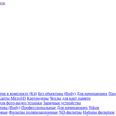
нок
ив в комплекте (Kit)
Без объектива (Body)
Для начинающих
Про
Карты MicroSD
Картридеры
Чехлы для карт памяти
ля фото-видео техники
Зарядные устройства
тива (Body)
Профессиональные
Для начинающих
Nikon
овые
Фильтры поляризационные
ND-фильтры
Наборы фильтров