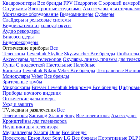
Квадрокоптеры
Все бренды
FPV
Недорогие
С хорошей камеро
Стедикамы
Электронные стедикамы
Аксессуары для стедикам
Монтажное оборудование
Видеомикшеры
Суфлеры
Слайдеры и рельсовые системы
Видоискатели и фоллоу-фокусы
Аудио рекордеры
Видеосендеры
Видеорекордеры
Оптические приборы
Все
Телескопы
Levenhuk Skyline
Sky-watcher
Все бренды
Любительс
Аксессуары для телескопов
Окуляры, линзы, призмы для телес
Лупы
С подсветкой
Настольные
Налобные
Бинокли
Levenhuk
Nikon
Veber
Все бренды
Театральные
Ночно
Монокуляры
Veber
Все бренды
Зрительные трубы
Микроскопы
Bresser
Levenhuk
Микромед
Все бренды
Цифровы
Приборы ночного видения
Оптические дальномеры
Уход и защита
TV, медиа и развлечения
Все
Телевизоры
Samsung
Xiaomi
Sony
Все телевизоры
Аксессуары
Кронштейны для телевизоров
Наушники для телевизора
Медиаплееры
Xiaomi
Dune
Все бренды
Проекторы
Epson
Acer
Sony
LG
Все бренды
Портативные
DLP