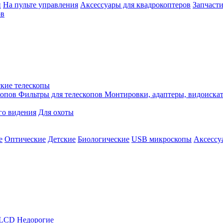
й
На пульте управления
Аксессуары для квадрокоптеров
Запчасти
ов
кие телескопы
копов
Фильтры для телескопов
Монтировки, адаптеры, видоиска
го видения
Для охоты
е
Оптические
Детские
Биологические
USB микроскопы
Аксессу
LCD
Недорогие