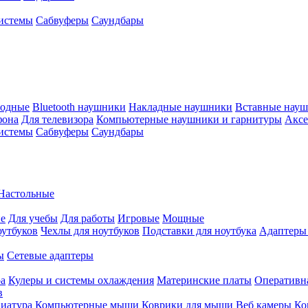
истемы
Сабвуферы
Саундбары
водные
Bluetooth наушники
Накладные наушники
Вставные нау
фона
Для телевизора
Компьютерные наушники и гарнитуры
Аксе
истемы
Сабвуферы
Саундбары
Настольные
е
Для учебы
Для работы
Игровые
Мощные
оутбуков
Чехлы для ноутбуков
Подставки для ноутбука
Адаптеры
ы
Сетевые адаптеры
ра
Кулеры и системы охлаждения
Материнские платы
Оперативн
в
иатура
Компьютерные мыши
Коврики для мыши
Веб камеры
Ко