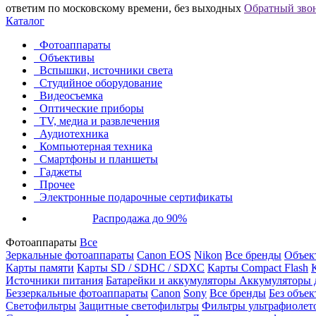
ответим по московскому времени, без выходных
Обратный зво
Каталог
Фотоаппараты
Объективы
Вспышки, источники света
Студийное оборудование
Видеосъемка
Оптические приборы
TV, медиа и развлечения
Аудиотехника
Компьютерная техника
Смартфоны и планшеты
Гаджеты
Прочее
Электронные подарочные сертификаты
Распродажа до 90%
Фотоаппараты
Все
Зеркальные фотоаппараты
Canon EOS
Nikon
Все бренды
Объект
Карты памяти
Карты SD / SDHC / SDXC
Карты Compact Flash
Источники питания
Батарейки и аккумуляторы
Аккумуляторы д
Беззеркальные фотоаппараты
Canon
Sony
Все бренды
Без объек
Светофильтры
Защитные светофильтры
Фильтры ультрафиолет