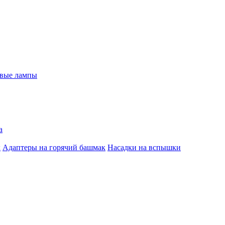
евые лампы
а
к
Адаптеры на горячий башмак
Насадки на вспышки