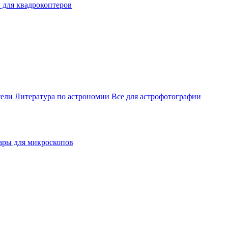
 для квадрокоптеров
тели
Литература по астрономии
Все для астрофотографии
ары для микроскопов