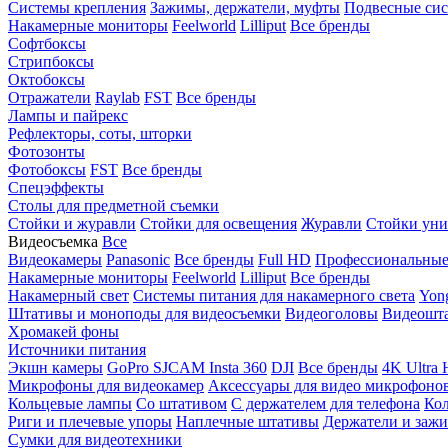
Системы крепления
Зажимы, держатели, муфты
Подвесные си
Накамерные мониторы
Feelworld
Lilliput
Все бренды
Софтбоксы
Стрипбоксы
Октобоксы
Отражатели
Raylab
FST
Все бренды
Лампы и пайрекс
Рефлекторы, соты, шторки
Фотозонты
Фотобоксы
FST
Все бренды
Спецэффекты
Столы для предметной съемки
Стойки и журавли
Стойки для освещения
Журавли
Стойки уни
Видеосъемка
Все
Видеокамеры
Panasonic
Все бренды
Full HD
Профессиональны
Накамерные мониторы
Feelworld
Lilliput
Все бренды
Накамерный свет
Системы питания для накамерного света
Yon
Штативы и моноподы для видеосъемки
Видеоголовы
Видеошт
Хромакей фоны
Источники питания
Экшн камеры
GoPro
SJCAM
Insta 360
DJI
Все бренды
4K Ultra
Микрофоны для видеокамер
Аксессуары для видео микрофоно
Кольцевые лампы
Со штативом
C держателем для телефона
Кол
Риги и плечевые упоры
Наплечные штативы
Держатели и заж
Сумки для видеотехники