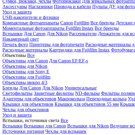
Сумки, рюкзаки, чехлы
Фоторюкзаки
Для зеркальных фотоапп
Аксессуары
Наглазники
Провода и кабели
Пульты ДУ для фото
Уход и защита
USB-накопители и флэшки
Компактные фотоаппараты
Canon
Fujifilm
Все бренды
Детские 
Моментальные фотоаппараты
Fujifilm Instax
Все бренды
Вспышки
Для Canon
Для Nikon
Рассеиватели
Держатели для в
Накамерный свет
Печать фото
Принтеры для фотопечати
Расходные материалы д
Расходные материалы
Картриджи для Fujifilm Instax
Фотобумага 
Объективы
Все
Объективы для Canon
Для Canon EF/EF-s
Объективы для Nikon
Объективы для Sony E
Объективы для Fujifilm
Объективы микро 4/3
Бленды
Для Canon
Для Nikon
Универсальные
Светофильтры
Защитные фильтры
ND-фильры
Фильтры поляр
Адаптеры для объективов
Макрокольца
Переходные кольца
Удл
Крышки для объективов
Крышки для объективов 55 мм
Крышки
Чехлы для объективов
Уход и защита
Вспышки, источники света
Все
Вспышки
Вспышки для Canon
Вспышки для Nikon
Ведущие в
Источники питания
Чехлы для вспышек