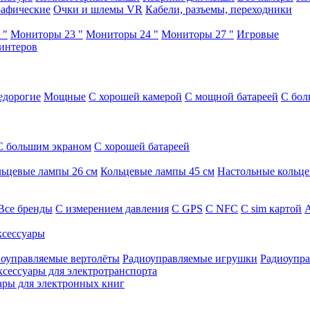
афические
Очки и шлемы VR
Кабели, разъемы, переходники
 "
Мониторы 23 "
Мониторы 24 "
Мониторы 27 "
Игровые
интеров
едорогие
Мощные
С хорошей камерой
С мощной батареей
С бол
С большим экраном
С хорошей батареей
ьцевые лампы 26 см
Кольцевые лампы 45 см
Настольные кольц
Все бренды
C измерением давления
C GPS
C NFC
C sim картой
А
сессуары
оуправляемые вертолёты
Радиоуправляемые игрушки
Радиоупра
ксессуары для электротранспорта
ары для электронных книг