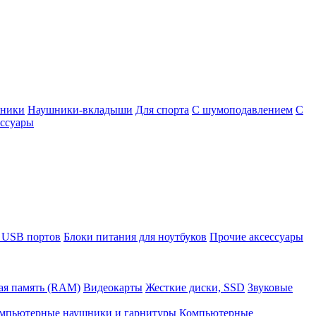
шники
Наушники-вкладыши
Для спорта
С шумоподавлением
С
ссуары
 USB портов
Блоки питания для ноутбуков
Прочие аксессуары
ая память (RAM)
Видеокарты
Жесткие диски, SSD
Звуковые
мпьютерные наушники и гарнитуры
Компьютерные