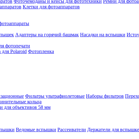
аратов
Фоточемоданы и кейсы для фототехники
Ремни для фото
аппаратов
Клетки для фотоаппаратов
фотоаппараты
спышек
Адаптеры на горячий башмак
Насадки на вспышки
Исто
ля фотопечати
для Polaroid
Фотопленка
изационные
Фильтры ультрафиолетовые
Наборы фильтров
Перех
инительные кольца
 для объективов 58 мм
спышки
Ведомые вспышки
Рассеиватели
Держатели для вспышк