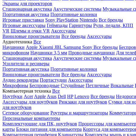
Экраны для проекторов
Стационарная акустика
Акустические системы
Музыкальные с
Портативная акустика
Портативные колонки
Игровые приставки
Sony PlayStation
Nintendo
Все бренды
Игровые аксессуары
Геймпады
Гарнитуры
Рули, педали, КПП
VR
Шлемы и очки VR
Аксессуары
Виниловые проигрыватели
Все бренды
Аксессуары
Аудиотехника
Все
Наушники
Apple
Xiaomi
JBL
Samsung
Sony
Все бренды
Беспро
микрофоном
Наушники 3,5 мм
Проводные наушники
Для теле
Стационарная акустика
Акустические системы
Музыкальные с
Усилители и ресиверы
Портативная акустика
Портативные колонки
Виниловые проигрыватели
Все бренды
Аксессуары
Аудио рекордеры
Портастудии
Аксессуары
Микрофоны
Беспроводные
Студийные
Петличные
Вокальные
Компьютерная техника
Все
Ноутбуки
Acer
Apple
Asus
Dell
HP
Lenovo
Все бренды
Недороги
Аксессуары для ноутбуков
Рюкзаки для ноутбуков
Сумки для н
для ноутбуков
Сетевое оборудование
Роутеры и маршрутизаторы
Коммутатор
Персональные компьютеры
Комплектующие для ПК, ноутбуков
Процессоры для компьюте
карты
Блоки питания для компьютера
Корпуса для компьютеро
Компьютерная периферия
Клавиатуры
Комплекты мышь и клав