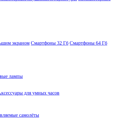
ьшим экраном
Смартфоны 32 Гб
Смартфоны 64 Гб
евые лампы
ксессуары для умных часов
вляемые самолёты