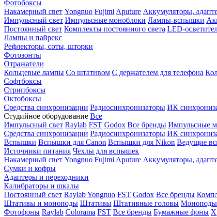
Фотобоксы
Накамерный свет
Yongnuo
Fujimi
Aputure
Аккумуляторы, адапт
Импульсный свет
Импульсные моноблоки
Лампы-вспышки
Ак
Постоянный свет
Комплекты постоянного света
LED-осветите
Лампы и пайрекс
Рефлекторы, соты, шторки
Фотозонты
Отражатели
Кольцевые лампы
Со штативом
С держателем для телефона
Кол
Софтбоксы
Стрипбоксы
Октобоксы
Средства синхронизации
Радиосинхронизаторы
ИК синхрониз
Студийное оборудование
Все
Импульсный свет
Raylab
FST
Godox
Все бренды
Импульсные м
Средства синхронизации
Радиосинхронизаторы
ИК синхрониз
Вспышки
Вспышки для Canon
Вспышки для Nikon
Ведущие в
Источники питания
Чехлы для вспышек
Накамерный свет
Yongnuo
Fujimi
Aputure
Аккумуляторы, адапт
Сумки и кофры
Адаптеры и переходники
Калибраторы и шкалы
Постоянный свет
Raylab
Yongnuo
FST
Godox
Все бренды
Компл
Штативы и моноподы
Штативы
Штативные головы
Моноподы
Фотофоны
Raylab
Colorama
FST
Все бренды
Бумажные фоны
Х