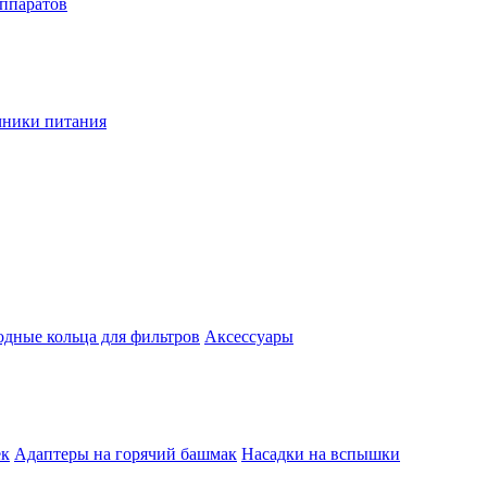
аппаратов
чники питания
одные кольца для фильтров
Аксессуары
ек
Адаптеры на горячий башмак
Насадки на вспышки