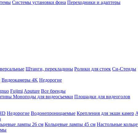
стемы
Системы установки фона
Переходники и адаптеры
версальные
Штанги, перекладины
Ролики для стоек
Си-Стенды
е
Видеокамеры 4K
Недорогие
gnuo
Fujimi
Aputure
Все бренды
ативы
Моноподы для видеосъемки
Площадки для видеоголов
 HD
Недорогие
Водонепроницаемые
Крепления для экшн камер
А
в
ьцевые лампы 26 см
Кольцевые лампы 45 см
Настольные кольц
имы