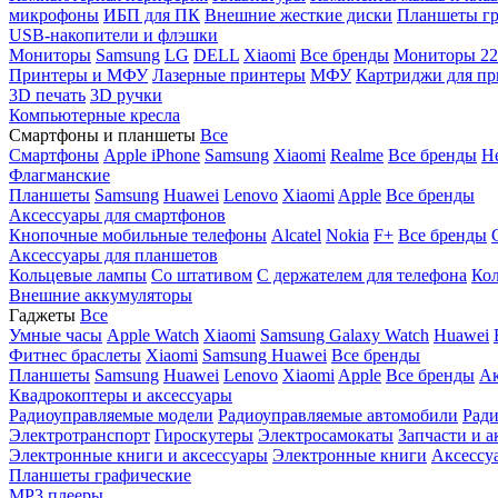
микрофоны
ИБП для ПК
Внешние жесткие диски
Планшеты гр
USB-накопители и флэшки
Мониторы
Samsung
LG
DELL
Xiaomi
Все бренды
Мониторы 22
Принтеры и МФУ
Лазерные принтеры
МФУ
Картриджи для пр
3D печать
3D ручки
Компьютерные кресла
Смартфоны и планшеты
Все
Смартфоны
Apple iPhone
Samsung
Xiaomi
Realme
Все бренды
Н
Флагманские
Планшеты
Samsung
Huawei
Lenovo
Xiaomi
Apple
Все бренды
Аксессуары для смартфонов
Кнопочные мобильные телефоны
Alcatel
Nokia
F+
Все бренды
Аксессуары для планшетов
Кольцевые лампы
Со штативом
C держателем для телефона
Кол
Внешние аккумуляторы
Гаджеты
Все
Умные часы
Apple Watch
Xiaomi
Samsung Galaxy Watch
Huawei
Фитнес браслеты
Xiaomi
Samsung
Huawei
Все бренды
Планшеты
Samsung
Huawei
Lenovo
Xiaomi
Apple
Все бренды
Ак
Квадрокоптеры и аксессуары
Радиоуправляемые модели
Радиоуправляемые автомобили
Ради
Электротранспорт
Гироскутеры
Электросамокаты
Запчасти и а
Электронные книги и аксессуары
Электронные книги
Аксессу
Планшеты графические
MP3 плееры