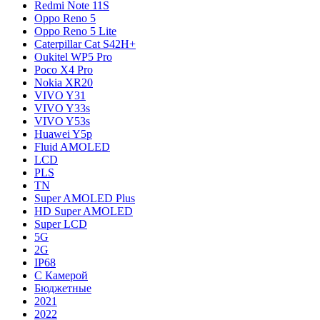
Redmi Note 11S
Oppo Reno 5
Oppo Reno 5 Lite
Caterpillar Cat S42H+
Oukitel WP5 Pro
Poco X4 Pro
Nokia XR20
VIVO Y31
VIVO Y33s
VIVO Y53s
Huawei Y5p
Fluid AMOLED
LCD
PLS
TN
Super AMOLED Plus
HD Super AMOLED
Super LCD
5G
2G
IP68
С Камерой
Бюджетные
2021
2022