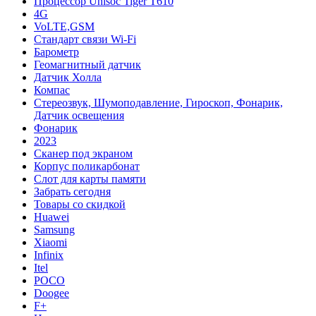
Процессор Unisoc Tiger T610
4G
VoLTE,GSM
Cтандарт связи Wi-Fi
Барометр
Геомагнитный датчик
Датчик Холла
Компас
Стереозвук, Шумоподавление, Гироскоп, Фонарик,
Датчик освещения
Фонарик
2023
Сканер под экраном
Корпус поликарбонат
Слот для карты памяти
Забрать сегодня
Товары со скидкой
Huawei
Samsung
Xiaomi
Infinix
Itel
POCO
Doogee
F+