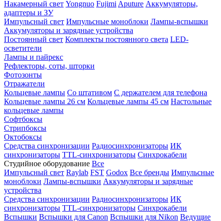
Накамерный свет
Yongnuo
Fujimi
Aputure
Аккумуляторы,
адаптеры и ЗУ
Импульсный свет
Импульсные моноблоки
Лампы-вспышки
Аккумуляторы и зарядные устройства
Постоянный свет
Комплекты постоянного света
LED-
осветители
Лампы и пайрекс
Рефлекторы, соты, шторки
Фотозонты
Отражатели
Кольцевые лампы
Со штативом
С держателем для телефона
Кольцевые лампы 26 см
Кольцевые лампы 45 см
Настольные
кольцевые лампы
Софтбоксы
Стрипбоксы
Октобоксы
Средства синхронизации
Радиосинхронизаторы
ИК
синхронизаторы
TTL-синхронизаторы
Синхрокабели
Студийное оборудование
Все
Импульсный свет
Raylab
FST
Godox
Все бренды
Импульсные
моноблоки
Лампы-вспышки
Аккумуляторы и зарядные
устройства
Средства синхронизации
Радиосинхронизаторы
ИК
синхронизаторы
TTL-синхронизаторы
Синхрокабели
Вспышки
Вспышки для Canon
Вспышки для Nikon
Ведущие