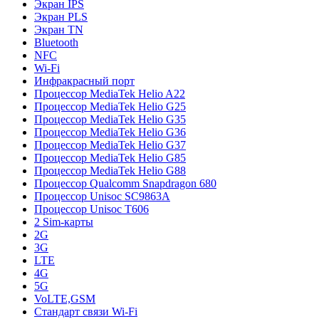
Экран IPS
Экран PLS
Экран TN
Bluetooth
NFC
Wi-Fi
Инфракрасный порт
Процессор MediaTek Helio A22
Процессор MediaTek Helio G25
Процессор MediaTek Helio G35
Процессор MediaTek Helio G36
Процессор MediaTek Helio G37
Процессор MediaTek Helio G85
Процессор MediaTek Helio G88
Процессор Qualcomm Snapdragon 680
Процессор Unisoc SC9863A
Процессор Unisoc T606
2 Sim-карты
2G
3G
LTE
4G
5G
VoLTE,GSM
Стандарт связи Wi-Fi