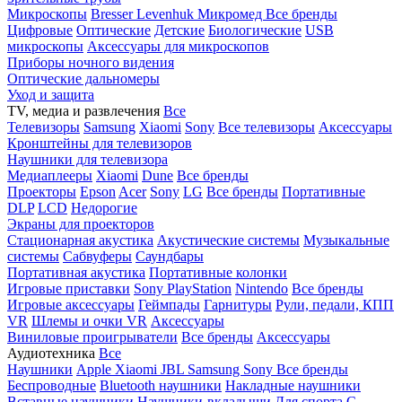
Микроскопы
Bresser
Levenhuk
Микромед
Все бренды
Цифровые
Оптические
Детские
Биологические
USB
микроскопы
Аксессуары для микроскопов
Приборы ночного видения
Оптические дальномеры
Уход и защита
TV, медиа и развлечения
Все
Телевизоры
Samsung
Xiaomi
Sony
Все телевизоры
Аксессуары
Кронштейны для телевизоров
Наушники для телевизора
Медиаплееры
Xiaomi
Dune
Все бренды
Проекторы
Epson
Acer
Sony
LG
Все бренды
Портативные
DLP
LCD
Недорогие
Экраны для проекторов
Стационарная акустика
Акустические системы
Музыкальные
системы
Сабвуферы
Саундбары
Портативная акустика
Портативные колонки
Игровые приставки
Sony PlayStation
Nintendo
Все бренды
Игровые аксессуары
Геймпады
Гарнитуры
Рули, педали, КПП
VR
Шлемы и очки VR
Аксессуары
Виниловые проигрыватели
Все бренды
Аксессуары
Аудиотехника
Все
Наушники
Apple
Xiaomi
JBL
Samsung
Sony
Все бренды
Беспроводные
Bluetooth наушники
Накладные наушники
Вставные наушники
Наушники-вкладыши
Для спорта
С