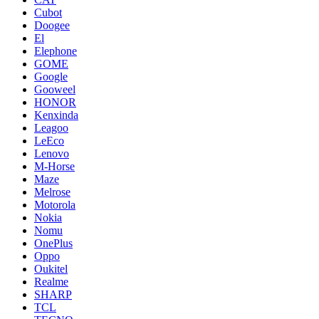
Cubot
Doogee
El
Elephone
GOME
Google
Gooweel
HONOR
Kenxinda
Leagoo
LeEco
Lenovo
M-Horse
Maze
Melrose
Motorola
Nokia
Nomu
OnePlus
Oppo
Oukitel
Realme
SHARP
TCL