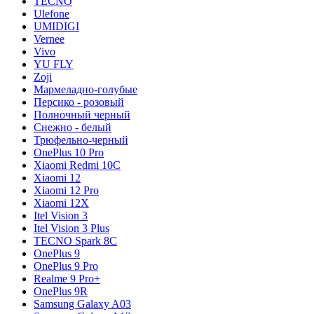
TECNO
Ulefone
UMIDIGI
Vernee
Vivo
YU FLY
Zoji
Мармеладно-голубые
Персико - розовый
Полночный черный
Снежно - белый
Трюфельно-черный
OnePlus 10 Pro
Xiaomi Redmi 10C
Xiaomi 12
Xiaomi 12 Pro
Xiaomi 12X
Itel Vision 3
Itel Vision 3 Plus
TECNO Spark 8C
OnePlus 9
OnePlus 9 Pro
Realme 9 Pro+
OnePlus 9R
Samsung Galaxy A03