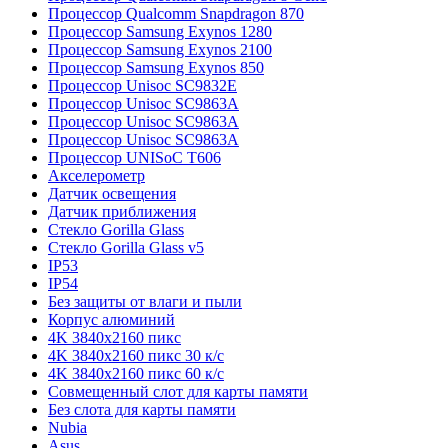
Процессор Qualcomm Snapdragon 870
Процессор Samsung Exynos 1280
Процессор Samsung Exynos 2100
Процессор Samsung Exynos 850
Процессор Unisoc SC9832E
Процессор Unisoc SC9863A
Процессор Unisoc SC9863A
Процессор Unisoc SC9863A
Процессор UNISoC T606
Акселерометр
Датчик освещения
Датчик приближения
Стекло Gorilla Glass
Стекло Gorilla Glass v5
IP53
IP54
Без защиты от влаги и пыли
Корпус алюминий
4K 3840x2160 пикс
4K 3840x2160 пикс 30 к/с
4K 3840x2160 пикс 60 к/с
Совмещенный слот для карты памяти
Без слота для карты памяти
Nubia
Asus