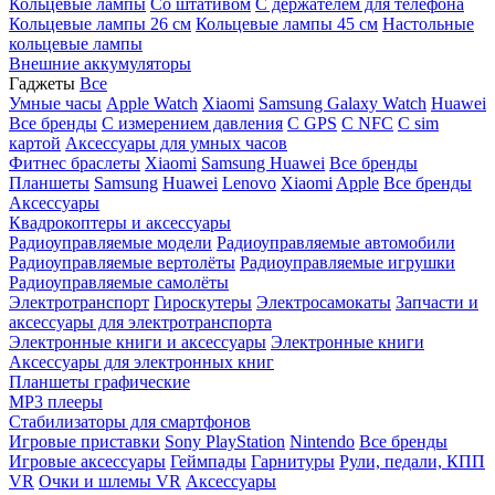
Кольцевые лампы
Со штативом
C держателем для телефона
Кольцевые лампы 26 см
Кольцевые лампы 45 см
Настольные
кольцевые лампы
Внешние аккумуляторы
Гаджеты
Все
Умные часы
Apple Watch
Xiaomi
Samsung Galaxy Watch
Huawei
Все бренды
C измерением давления
C GPS
C NFC
C sim
картой
Аксессуары для умных часов
Фитнес браслеты
Xiaomi
Samsung
Huawei
Все бренды
Планшеты
Samsung
Huawei
Lenovo
Xiaomi
Apple
Все бренды
Аксессуары
Квадрокоптеры и аксессуары
Радиоуправляемые модели
Радиоуправляемые автомобили
Радиоуправляемые вертолёты
Радиоуправляемые игрушки
Радиоуправляемые самолёты
Электротранспорт
Гироскутеры
Электросамокаты
Запчасти и
аксессуары для электротранспорта
Электронные книги и аксессуары
Электронные книги
Аксессуары для электронных книг
Планшеты графические
MP3 плееры
Стабилизаторы для смартфонов
Игровые приставки
Sony PlayStation
Nintendo
Все бренды
Игровые аксессуары
Геймпады
Гарнитуры
Рули, педали, КПП
VR
Очки и шлемы VR
Аксессуары