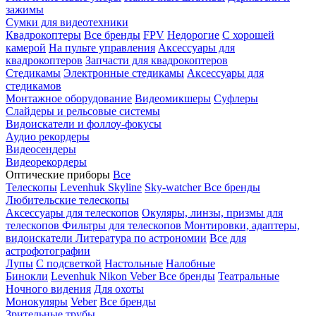
зажимы
Сумки для видеотехники
Квадрокоптеры
Все бренды
FPV
Недорогие
С хорошей
камерой
На пульте управления
Аксессуары для
квадрокоптеров
Запчасти для квадрокоптеров
Стедикамы
Электронные стедикамы
Аксессуары для
стедикамов
Монтажное оборудование
Видеомикшеры
Суфлеры
Слайдеры и рельсовые системы
Видоискатели и фоллоу-фокусы
Аудио рекордеры
Видеосендеры
Видеорекордеры
Оптические приборы
Все
Телескопы
Levenhuk Skyline
Sky-watcher
Все бренды
Любительские телескопы
Аксессуары для телескопов
Окуляры, линзы, призмы для
телескопов
Фильтры для телескопов
Монтировки, адаптеры,
видоискатели
Литература по астрономии
Все для
астрофотографии
Лупы
С подсветкой
Настольные
Налобные
Бинокли
Levenhuk
Nikon
Veber
Все бренды
Театральные
Ночного видения
Для охоты
Монокуляры
Veber
Все бренды
Зрительные трубы