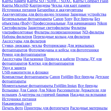
Карты памяти
Карты SD / SDHC / SDXC
Карты Compact Flash
Карты MicroSD
Картридеры
Чехлы для карт памяти
Источники питания
Батарейки и аккумуляторы
Аккумуляторы для фото-видео техники
Зарядные устройства
Беззеркальные фотоаппараты
Canon
Sony
Все бренды
Без
объектива (Body)
Профессиональные
Для начинающих
Nikon
Светофильтры
Защитные светофильтры
Фильтры
ультрафиолетовые
Фильтры поляризационные
ND-фильтры
Наборы фильтров
Переходные кольца для фильтров
Аксессуары для фильтров
Сумки, рюкзаки, чехлы
Фоторюкзаки
Для зеркальных
фотоаппаратов
Фоточемоданы и кейсы для фототехники
Ремни для фотоаппаратов
Аксессуары
Наглазники
Провода и кабели
Пульты ДУ для
фотоаппаратов
Клетки для фотоаппаратов
Уход и защита
USB-накопители и флэшки
Компактные фотоаппараты
Canon
Fujifilm
Все бренды
Детские
фотоаппараты
Моментальные фотоаппараты
Fujifilm Instax
Все бренды
Вспышки
Для Canon
Для Nikon
Рассеиватели
Держатели для
вспышек
Адаптеры на горячий башмак
Насадки на вспышки
Источники питания
Накамерный свет
Печать фото
Принтеры для фотопечати
Расходные материалы