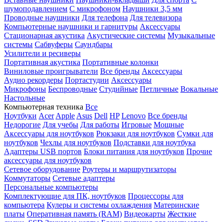
шумоподавлением
С микрофоном
Наушники 3,5 мм
Проводные наушники
Для телефона
Для телевизора
Компьютерные наушники и гарнитуры
Аксессуары
Стационарная акустика
Акустические системы
Музыкальные
системы
Сабвуферы
Саундбары
Усилители и ресиверы
Портативная акустика
Портативные колонки
Виниловые проигрыватели
Все бренды
Аксессуары
Аудио рекордеры
Портастудии
Аксессуары
Микрофоны
Беспроводные
Студийные
Петличные
Вокальные
Настольные
Компьютерная техника
Все
Ноутбуки
Acer
Apple
Asus
Dell
HP
Lenovo
Все бренды
Недорогие
Для учебы
Для работы
Игровые
Мощные
Аксессуары для ноутбуков
Рюкзаки для ноутбуков
Сумки для
ноутбуков
Чехлы для ноутбуков
Подставки для ноутбука
Адаптеры USB портов
Блоки питания для ноутбуков
Прочие
аксессуары для ноутбуков
Сетевое оборудование
Роутеры и маршрутизаторы
Коммутаторы
Сетевые адаптеры
Персональные компьютеры
Комплектующие для ПК, ноутбуков
Процессоры для
компьютера
Кулеры и системы охлаждения
Материнские
платы
Оперативная память (RAM)
Видеокарты
Жесткие