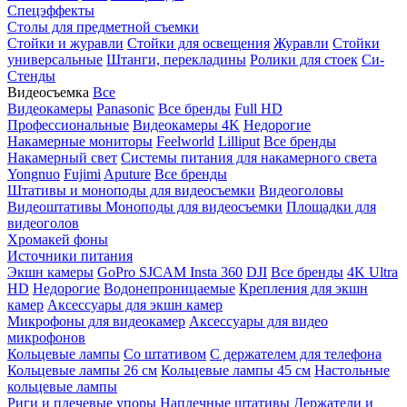
Спецэффекты
Столы для предметной съемки
Стойки и журавли
Стойки для освещения
Журавли
Стойки
универсальные
Штанги, перекладины
Ролики для стоек
Си-
Стенды
Видеосъемка
Все
Видеокамеры
Panasonic
Все бренды
Full HD
Профессиональные
Видеокамеры 4K
Недорогие
Накамерные мониторы
Feelworld
Lilliput
Все бренды
Накамерный свет
Системы питания для накамерного света
Yongnuo
Fujimi
Aputure
Все бренды
Штативы и моноподы для видеосъемки
Видеоголовы
Видеоштативы
Моноподы для видеосъемки
Площадки для
видеоголов
Хромакей фоны
Источники питания
Экшн камеры
GoPro
SJCAM
Insta 360
DJI
Все бренды
4K Ultra
HD
Недорогие
Водонепроницаемые
Крепления для экшн
камер
Аксессуары для экшн камер
Микрофоны для видеокамер
Аксессуары для видео
микрофонов
Кольцевые лампы
Со штативом
C держателем для телефона
Кольцевые лампы 26 см
Кольцевые лампы 45 см
Настольные
кольцевые лампы
Риги и плечевые упоры
Наплечные штативы
Держатели и