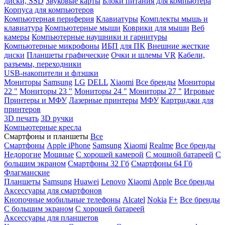
диски, SSD
Звуковые карты
Блоки питания для компьютера
Корпуса для компьютеров
Компьютерная периферия
Клавиатуры
Комплекты мышь и
клавиатура
Компьютерные мыши
Коврики для мыши
Веб
камеры
Компьютерные наушники и гарнитуры
Компьютерные микрофоны
ИБП для ПК
Внешние жесткие
диски
Планшеты графические
Очки и шлемы VR
Кабели,
разъемы, переходники
USB-накопители и флэшки
Мониторы
Samsung
LG
DELL
Xiaomi
Все бренды
Мониторы
22 "
Мониторы 23 "
Мониторы 24 "
Мониторы 27 "
Игровые
Принтеры и МФУ
Лазерные принтеры
МФУ
Картриджи для
принтеров
3D печать
3D ручки
Компьютерные кресла
Смартфоны и планшеты
Все
Смартфоны
Apple iPhone
Samsung
Xiaomi
Realme
Все бренды
Недорогие
Мощные
С хорошей камерой
С мощной батареей
С
большим экраном
Смартфоны 32 Гб
Смартфоны 64 Гб
Флагманские
Планшеты
Samsung
Huawei
Lenovo
Xiaomi
Apple
Все бренды
Аксессуары для смартфонов
Кнопочные мобильные телефоны
Alcatel
Nokia
F+
Все бренды
С большим экраном
С хорошей батареей
Аксессуары для планшетов