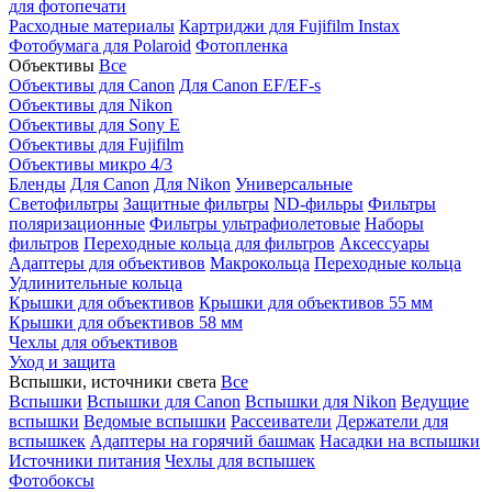
для фотопечати
Расходные материалы
Картриджи для Fujifilm Instax
Фотобумага для Polaroid
Фотопленка
Объективы
Все
Объективы для Canon
Для Canon EF/EF-s
Объективы для Nikon
Объективы для Sony E
Объективы для Fujifilm
Объективы микро 4/3
Бленды
Для Canon
Для Nikon
Универсальные
Светофильтры
Защитные фильтры
ND-фильры
Фильтры
поляризационные
Фильтры ультрафиолетовые
Наборы
фильтров
Переходные кольца для фильтров
Аксессуары
Адаптеры для объективов
Макрокольца
Переходные кольца
Удлинительные кольца
Крышки для объективов
Крышки для объективов 55 мм
Крышки для объективов 58 мм
Чехлы для объективов
Уход и защита
Вспышки, источники света
Все
Вспышки
Вспышки для Canon
Вспышки для Nikon
Ведущие
вспышки
Ведомые вспышки
Рассеиватели
Держатели для
вспышкек
Адаптеры на горячий башмак
Насадки на вспышки
Источники питания
Чехлы для вспышек
Фотобоксы