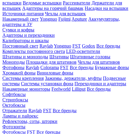
вспышки
Ведомые вспышки
Рассеиватели
Держатели для
вспышек
Адаптеры на горячий башмак
Насадки на вспышки
Источники питания
Чехлы для вспышек
Накамерный свет
Yongnuo
Fujimi
Aputure
Аккумуляторы,
адаптеры и ЗУ
Сумки и кофры
Адаптеры и переходники
Калибраторы и шкалы
Постоянный свет
Raylab
Yongnuo
FST
Godox
Все бренды
Комплекты постоянного света
LED-осветители
Штативы и моноподы
Штативы
Штативные головы
Моноподы
Площадки для штативов
Чехлы для штативов
Фотофоны
Raylab
Colorama
FST
Все бренды
Бумажные фоны
Хромакей фоны
Виниловые фоны
Системы крепления
Зажимы, держатели, муфты
Подвесные
системы
Системы установки фона
Переходники и адаптеры
Накамерные мониторы
Feelworld
Lilliput
Все бренды
Софтбоксы
Стрипбоксы
Октобоксы
Отражатели
Raylab
FST
Все бренды
Лампы и пайрекс
Рефлекторы, соты, шторки
Фотозонты
Фотобоксы
FST
Все бренды