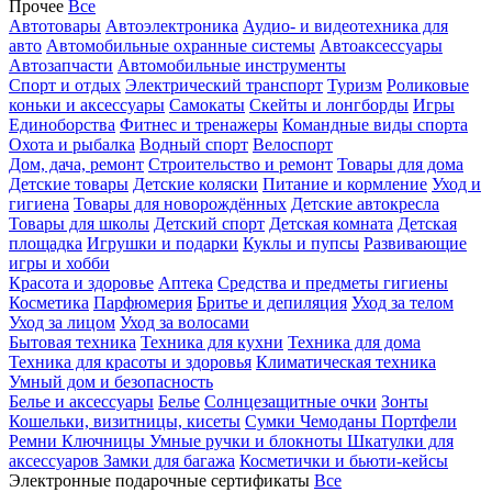
Прочее
Все
Автотовары
Автоэлектроника
Аудио- и видеотехника для
авто
Автомобильные охранные системы
Автоаксессуары
Автозапчасти
Автомобильные инструменты
Спорт и отдых
Электрический транспорт
Туризм
Роликовые
коньки и аксессуары
Самокаты
Скейты и лонгборды
Игры
Единоборства
Фитнес и тренажеры
Командные виды спорта
Охота и рыбалка
Водный спорт
Велоспорт
Дом, дача, ремонт
Строительство и ремонт
Товары для дома
Детские товары
Детские коляски
Питание и кормление
Уход и
гигиена
Товары для новорождённых
Детские автокресла
Товары для школы
Детский спорт
Детская комната
Детская
площадка
Игрушки и подарки
Куклы и пупсы
Развивающие
игры и хобби
Красота и здоровье
Аптека
Средства и предметы гигиены
Косметика
Парфюмерия
Бритье и депиляция
Уход за телом
Уход за лицом
Уход за волосами
Бытовая техника
Техника для кухни
Техника для дома
Техника для красоты и здоровья
Климатическая техника
Умный дом и безопасность
Белье и аксессуары
Белье
Солнцезащитные очки
Зонты
Кошельки, визитницы, кисеты
Сумки
Чемоданы
Портфели
Ремни
Ключницы
Умные ручки и блокноты
Шкатулки для
аксессуаров
Замки для багажа
Косметички и бьюти-кейсы
Электронные подарочные сертификаты
Все