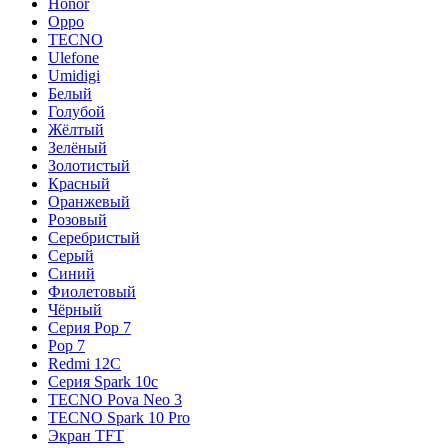
Honor
Oppo
TECNO
Ulefone
Umidigi
Белый
Голубой
Жёлтый
Зелёный
Золотистый
Красный
Оранжевый
Розовый
Серебристый
Серый
Синий
Фиолетовый
Чёрный
Серия Pop 7
Pop 7
Redmi 12C
Серия Spark 10c
TECNO Pova Neo 3
TECNO Spark 10 Pro
Экран TFT