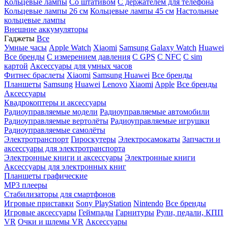
Кольцевые лампы
Со штативом
C держателем для телефона
Кольцевые лампы 26 см
Кольцевые лампы 45 см
Настольные
кольцевые лампы
Внешние аккумуляторы
Гаджеты
Все
Умные часы
Apple Watch
Xiaomi
Samsung Galaxy Watch
Huawei
Все бренды
C измерением давления
C GPS
C NFC
C sim
картой
Аксессуары для умных часов
Фитнес браслеты
Xiaomi
Samsung
Huawei
Все бренды
Планшеты
Samsung
Huawei
Lenovo
Xiaomi
Apple
Все бренды
Аксессуары
Квадрокоптеры и аксессуары
Радиоуправляемые модели
Радиоуправляемые автомобили
Радиоуправляемые вертолёты
Радиоуправляемые игрушки
Радиоуправляемые самолёты
Электротранспорт
Гироскутеры
Электросамокаты
Запчасти и
аксессуары для электротранспорта
Электронные книги и аксессуары
Электронные книги
Аксессуары для электронных книг
Планшеты графические
MP3 плееры
Стабилизаторы для смартфонов
Игровые приставки
Sony PlayStation
Nintendo
Все бренды
Игровые аксессуары
Геймпады
Гарнитуры
Рули, педали, КПП
VR
Очки и шлемы VR
Аксессуары