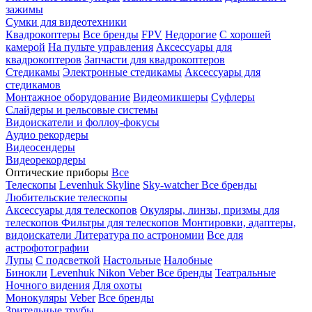
зажимы
Сумки для видеотехники
Квадрокоптеры
Все бренды
FPV
Недорогие
С хорошей
камерой
На пульте управления
Аксессуары для
квадрокоптеров
Запчасти для квадрокоптеров
Стедикамы
Электронные стедикамы
Аксессуары для
стедикамов
Монтажное оборудование
Видеомикшеры
Суфлеры
Слайдеры и рельсовые системы
Видоискатели и фоллоу-фокусы
Аудио рекордеры
Видеосендеры
Видеорекордеры
Оптические приборы
Все
Телескопы
Levenhuk Skyline
Sky-watcher
Все бренды
Любительские телескопы
Аксессуары для телескопов
Окуляры, линзы, призмы для
телескопов
Фильтры для телескопов
Монтировки, адаптеры,
видоискатели
Литература по астрономии
Все для
астрофотографии
Лупы
С подсветкой
Настольные
Налобные
Бинокли
Levenhuk
Nikon
Veber
Все бренды
Театральные
Ночного видения
Для охоты
Монокуляры
Veber
Все бренды
Зрительные трубы