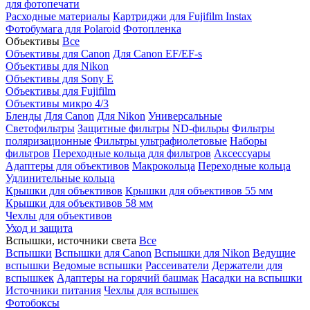
для фотопечати
Расходные материалы
Картриджи для Fujifilm Instax
Фотобумага для Polaroid
Фотопленка
Объективы
Все
Объективы для Canon
Для Canon EF/EF-s
Объективы для Nikon
Объективы для Sony E
Объективы для Fujifilm
Объективы микро 4/3
Бленды
Для Canon
Для Nikon
Универсальные
Светофильтры
Защитные фильтры
ND-фильры
Фильтры
поляризационные
Фильтры ультрафиолетовые
Наборы
фильтров
Переходные кольца для фильтров
Аксессуары
Адаптеры для объективов
Макрокольца
Переходные кольца
Удлинительные кольца
Крышки для объективов
Крышки для объективов 55 мм
Крышки для объективов 58 мм
Чехлы для объективов
Уход и защита
Вспышки, источники света
Все
Вспышки
Вспышки для Canon
Вспышки для Nikon
Ведущие
вспышки
Ведомые вспышки
Рассеиватели
Держатели для
вспышкек
Адаптеры на горячий башмак
Насадки на вспышки
Источники питания
Чехлы для вспышек
Фотобоксы