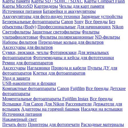
Карты памяти
Карты SD / SDHC / SDXC
Карты Compact Flash
Карты MicroSD
Картридеры
Чехлы для карт памяти
Источники питания
Батарейки и аккумуляторы
Аккумуляторы для фото-видео техники
Зарядные устройства
Беззеркальные фотоаппараты
Canon
Sony
Все бренды
Без
объектива (Body)
Профессиональные
Для начинающих
Nikon
Светофильтры
Защитные светофильтры
Фильтры
ультрафиолетовые
Фильтры поляризационные
ND-фильтры
Наборы фильтров
Переходные кольца для фильтров
Аксессуары для фильтров
Сумки, рюкзаки, чехлы
Фоторюкзаки
Для зеркальных
фотоаппаратов
Фоточемоданы и кейсы для фототехники
Ремни для фотоаппаратов
Аксессуары
Наглазники
Провода и кабели
Пульты ДУ для
фотоаппаратов
Клетки для фотоаппаратов
Уход и защита
USB-накопители и флэшки
Компактные фотоаппараты
Canon
Fujifilm
Все бренды
Детские
фотоаппараты
Моментальные фотоаппараты
Fujifilm Instax
Все бренды
Вспышки
Для Canon
Для Nikon
Рассеиватели
Держатели для
вспышек
Адаптеры на горячий башмак
Насадки на вспышки
Источники питания
Накамерный свет
Печать фото
Принтеры для фотопечати
Расходные материалы