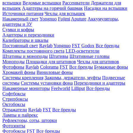
вспышки
Ведомые вспышки
Рассеиватели
Держатели для
вспышек
Адаптеры на горячий башмак
Насадки на вспышки
Источники питания
Чехлы для вспышек
Накамерный свет
Yongnuo
Fujimi
Aputure
Аккумуляторы,
адаптеры и ЗУ
Сумки и кофры
Адаптеры и переходники
Калибраторы и шкалы
Постоянный свет
Raylab
Yongnuo
FST
Godox
Все бренды
Комплекты постоянного света
LED-осветители
Штативы и моноподы
Штативы
Штативные головы
Моноподы
Площадки для штативов
Чехлы для штативов
Фотофоны
Raylab
Colorama
FST
Все бренды
Бумажные фоны
Хромакей фоны
Виниловые фоны
Системы крепления
Зажимы, держатели, муфты
Подвесные
системы
Системы установки фона
Переходники и адаптеры
Накамерные мониторы
Feelworld
Lilliput
Все бренды
Софтбоксы
Стрипбоксы
Октобоксы
Отражатели
Raylab
FST
Все бренды
Лампы и пайрекс
Рефлекторы, соты, шторки
Фотозонты
Фотобоксы
FST
Все бренды