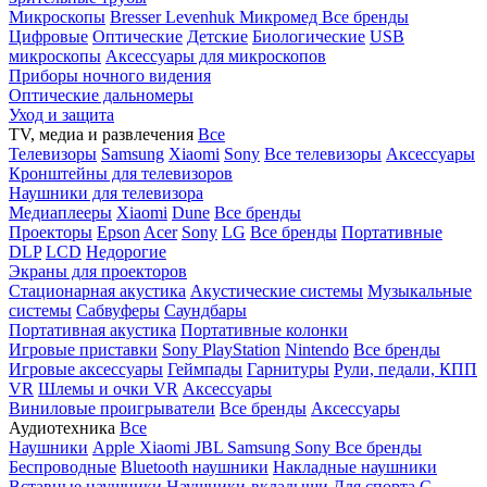
Микроскопы
Bresser
Levenhuk
Микромед
Все бренды
Цифровые
Оптические
Детские
Биологические
USB
микроскопы
Аксессуары для микроскопов
Приборы ночного видения
Оптические дальномеры
Уход и защита
TV, медиа и развлечения
Все
Телевизоры
Samsung
Xiaomi
Sony
Все телевизоры
Аксессуары
Кронштейны для телевизоров
Наушники для телевизора
Медиаплееры
Xiaomi
Dune
Все бренды
Проекторы
Epson
Acer
Sony
LG
Все бренды
Портативные
DLP
LCD
Недорогие
Экраны для проекторов
Стационарная акустика
Акустические системы
Музыкальные
системы
Сабвуферы
Саундбары
Портативная акустика
Портативные колонки
Игровые приставки
Sony PlayStation
Nintendo
Все бренды
Игровые аксессуары
Геймпады
Гарнитуры
Рули, педали, КПП
VR
Шлемы и очки VR
Аксессуары
Виниловые проигрыватели
Все бренды
Аксессуары
Аудиотехника
Все
Наушники
Apple
Xiaomi
JBL
Samsung
Sony
Все бренды
Беспроводные
Bluetooth наушники
Накладные наушники
Вставные наушники
Наушники-вкладыши
Для спорта
С