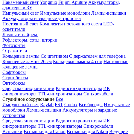
Накамерный свет
Yongnuo
Fujimi
Aputure
Аккумуляторы,
адаптеры и ЗУ
Импульсный свет
Импульсные моноблоки
Лампы-вспышки
Аккумуляторы и зарядные устройства
Постоянный свет
Комплекты постоянного света
LED-
осветители
Лампы и пайрекс
Рефлекторы, соты, шторки
Фотозонты
Отражатели
Кольцевые лампы
Со штативом
С держателем для телефона
Кольцевые лампы 26 см
Кольцевые лампы 45 см
Настольные
кольцевые лампы
Софтбоксы
Стрипбоксы
Октобоксы
Средства синхронизации
Радиосинхронизаторы
ИК
синхронизаторы
TTL-синхронизаторы
Синхрокабели
Студийное оборудование
Все
Импульсный свет
Raylab
FST
Godox
Все бренды
Импульсные
моноблоки
Лампы-вспышки
Аккумуляторы и зарядные
устройства
Средства синхронизации
Радиосинхронизаторы
ИК
синхронизаторы
TTL-синхронизаторы
Синхрокабели
Вспышки
Вспышки для Canon
Вспышки для Nikon
Ведущие