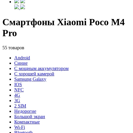
Смартфоны Xiaomi Poco M4
Pro
55 товаров
Android
Синие
С мощным аккумулятором
С хорошей камерой
Samsung Galaxy
IOS
NFC
4G
3G
2 SIM
Недорогие
Большой экран
Компактные
Wi-Fi
Bluetooth