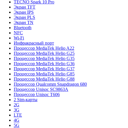
TECNO Spark 10 Pro
Экран TFT
Экран IPS
Экран PLS
Экран TN
Bluetooth
NFC
Wi-Fi
Инфракрасный порт
Процессор MediaTek Helio A22
Процессор MediaTek Helio G25
Процессор MediaTek Helio G35
Процессор MediaTek Helio G36
Процессор MediaTek Helio G37
Процессор MediaTek Helio G85
Процессор MediaTek Helio G88
Процессор Qualcomm Snapdragon 680
Процессор Unisoc SC9863A
Процессор Unisoc T606
2 Sim-карты
2G
3G
LTE
4G
5G