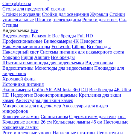
Спецэффекты
Столы для предметной съемки
Стойки и журавли
Стойки для освещения
Журавли
Стойки
универсальные
Штанги, перекладины
Ролики для стоек
Си-
Стенды
Видеосъемка
Все
Видеокамеры
Panasonic
Все бренды
Full HD
Профессиональные
Видеокамеры 4K
Недорогие
Накамерные мониторы
Feelworld
Lilliput
Все бренды
Накамерный свет
Системы питания для накамерного света
Yongnuo
Fujimi
Aputure
Все бренды
Штативы и моноподы для видеосъемки
Видеоголовы
Видеоштативы
Моноподы для видеосъемки
Площадки для
видеоголов
Хромакей фоны
Источники питания
Экшн камеры
GoPro
SJCAM
Insta 360
DJI
Все бренды
4K Ultra
HD
Недорогие
Водонепроницаемые
Крепления для экшн
камер
Аксессуары для экшн камер
Микрофоны для видеокамер
Аксессуары для видео
микрофонов
Кольцевые лампы
Со штативом
C держателем для телефона
Кольцевые лампы 26 см
Кольцевые лампы 45 см
Настольные
кольцевые лампы
Риги и плечевые упоры
Наплечные штативы
Держатели и