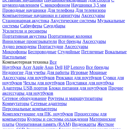
шумоподавлением
С микрофоном
Наушники 3,5 мм
Проводные наушники
Для телефона
Для телевизора
Компьютерные наушники и гарнитуры
Аксессуары
Стационарная акустика
Акустические системы
Музыкальные
системы
Сабвуферы
Саундбары
Усилители и ресиверы
Портативная акустика
Портативные колонки
Виниловые проигрыватели
Все бренды
Аксессуары
Аудио рекордеры
Портастудии
Аксессуары
Микрофоны
Беспроводные
Студийные
Петличные
Вокальные
Настольные
Компьютерная техника
Все
Ноутбуки
Acer
Apple
Asus
Dell
HP
Lenovo
Все бренды
Недорогие
Для учебы
Для работы
Игровые
Мощные
Аксессуары для ноутбуков
Рюкзаки для ноутбуков
Сумки для
ноутбуков
Чехлы для ноутбуков
Подставки для ноутбука
Адаптеры USB портов
Блоки питания для ноутбуков
Прочие
аксессуары для ноутбуков
Сетевое оборудование
Роутеры и маршрутизаторы
Коммутаторы
Сетевые адаптеры
Персональные компьютеры
Комплектующие для ПК, ноутбуков
Процессоры для
компьютера
Кулеры и системы охлаждения
Материнские
платы
Оперативная память (RAM)
Видеокарты
Жесткие