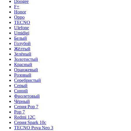
Doogee
F+
Honor
Oppo
TECNO
Ulefone
Umidigi
Белый
Голубой
Жёлтый
Зелёный
Золотистый
Красный
Оранжевый
Розовый
Серебристый
Серый
Синий
Фиолетовый
Чёрный
Серия Pop 7
Pop 7
Redmi 12C
Серия Spark 10c
TECNO Pova Neo 3