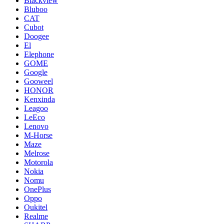
Blackview
Bluboo
CAT
Cubot
Doogee
El
Elephone
GOME
Google
Gooweel
HONOR
Kenxinda
Leagoo
LeEco
Lenovo
M-Horse
Maze
Melrose
Motorola
Nokia
Nomu
OnePlus
Oppo
Oukitel
Realme