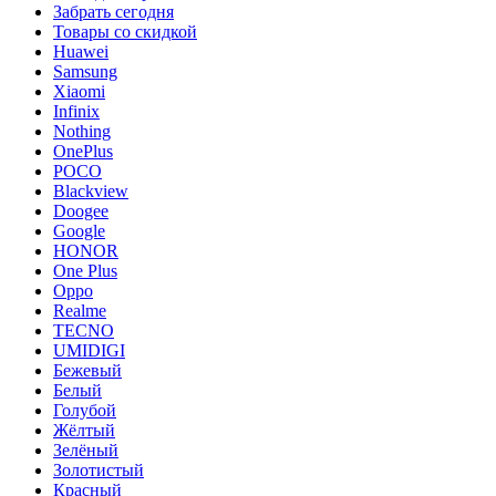
Забрать сегодня
Товары со скидкой
Huawei
Samsung
Xiaomi
Infinix
Nothing
OnePlus
POCO
Blackview
Doogee
Google
HONOR
One Plus
Oppo
Realme
TECNO
UMIDIGI
Бежевый
Белый
Голубой
Жёлтый
Зелёный
Золотистый
Красный