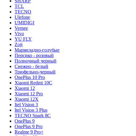
SHARP
TCL
TECNO
Ulefone
UMIDIGI
Vernee
Vivo
YU FLY
Zoji
Мармеладно-голубые
Персико - розовый
Полночный черный
Снежно - белый
Трюфельно-черный
OnePlus 10 Pro
Xiaomi Redmi 10C
Xiaomi 12
Xiaomi 12 Pro
Xiaomi 12X
Itel Vision 3
Itel Vision 3 Plus
TECNO Spark 8C
OnePlus 9
OnePlus 9 Pro
Realme 9 Pro+