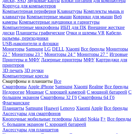
диски, SSD
Звуковые карты
Блоки питания для компьютера
Корпуса для компьютеров
Компьютерная периферия
Клавиатуры
Комплекты мышь и
клавиатура
Компьютерные мыши
Коврики для мыши
Веб
камеры
Компьютерные наушники и гарнитуры
Компьютерные микрофоны
ИБП для ПК
Внешние жесткие
диски
Планшеты графические
Очки и шлемы VR
Кабели,
разъемы, переходники
USB-накопители и флэшки
Мониторы
Samsung
LG
DELL
Xiaomi
Все бренды
Мониторы
22 "
Мониторы 23 "
Мониторы 24 "
Мониторы 27 "
Игровые
Принтеры и МФУ
Лазерные принтеры
МФУ
Картриджи для
принтеров
3D печать
3D ручки
Компьютерные кресла
Смартфоны и планшеты
Все
Смартфоны
Apple iPhone
Samsung
Xiaomi
Realme
Все бренды
Недорогие
Мощные
С хорошей камерой
С мощной батареей
С
большим экраном
Смартфоны 32 Гб
Смартфоны 64 Гб
Флагманские
Планшеты
Samsung
Huawei
Lenovo
Xiaomi
Apple
Все бренды
Аксессуары для смартфонов
Кнопочные мобильные телефоны
Alcatel
Nokia
F+
Все бренды
С большим экраном
С хорошей батареей
Аксессуары для планшетов