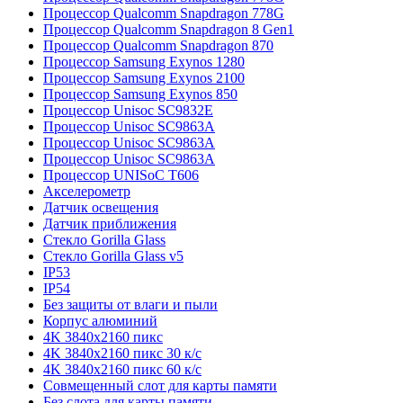
Процессор Qualcomm Snapdragon 778G
Процессор Qualcomm Snapdragon 8 Gen1
Процессор Qualcomm Snapdragon 870
Процессор Samsung Exynos 1280
Процессор Samsung Exynos 2100
Процессор Samsung Exynos 850
Процессор Unisoc SC9832E
Процессор Unisoc SC9863A
Процессор Unisoc SC9863A
Процессор Unisoc SC9863A
Процессор UNISoC T606
Акселерометр
Датчик освещения
Датчик приближения
Стекло Gorilla Glass
Стекло Gorilla Glass v5
IP53
IP54
Без защиты от влаги и пыли
Корпус алюминий
4K 3840x2160 пикс
4K 3840x2160 пикс 30 к/с
4K 3840x2160 пикс 60 к/с
Совмещенный слот для карты памяти
Без слота для карты памяти