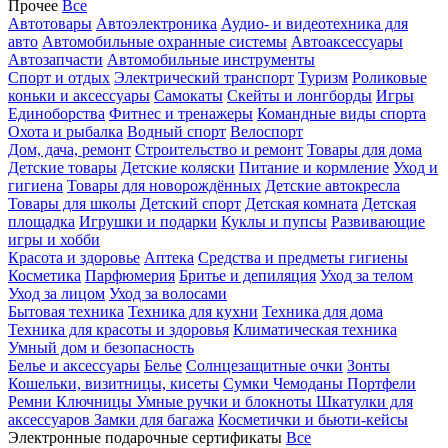
Прочее
Все
Автотовары
Автоэлектроника
Аудио- и видеотехника для
авто
Автомобильные охранные системы
Автоаксессуары
Автозапчасти
Автомобильные инструменты
Спорт и отдых
Электрический транспорт
Туризм
Роликовые
коньки и аксессуары
Самокаты
Скейты и лонгборды
Игры
Единоборства
Фитнес и тренажеры
Командные виды спорта
Охота и рыбалка
Водный спорт
Велоспорт
Дом, дача, ремонт
Строительство и ремонт
Товары для дома
Детские товары
Детские коляски
Питание и кормление
Уход и
гигиена
Товары для новорождённых
Детские автокресла
Товары для школы
Детский спорт
Детская комната
Детская
площадка
Игрушки и подарки
Куклы и пупсы
Развивающие
игры и хобби
Красота и здоровье
Аптека
Средства и предметы гигиены
Косметика
Парфюмерия
Бритье и депиляция
Уход за телом
Уход за лицом
Уход за волосами
Бытовая техника
Техника для кухни
Техника для дома
Техника для красоты и здоровья
Климатическая техника
Умный дом и безопасность
Белье и аксессуары
Белье
Солнцезащитные очки
Зонты
Кошельки, визитницы, кисеты
Сумки
Чемоданы
Портфели
Ремни
Ключницы
Умные ручки и блокноты
Шкатулки для
аксессуаров
Замки для багажа
Косметички и бьюти-кейсы
Электронные подарочные сертификаты
Все