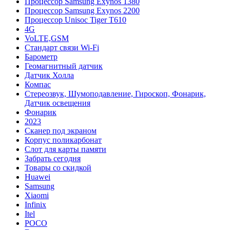
Процессор Samsung Exynos 1380
Процессор Samsung Exynos 2200
Процессор Unisoc Tiger T610
4G
VoLTE,GSM
Cтандарт связи Wi-Fi
Барометр
Геомагнитный датчик
Датчик Холла
Компас
Стереозвук, Шумоподавление, Гироскоп, Фонарик,
Датчик освещения
Фонарик
2023
Сканер под экраном
Корпус поликарбонат
Слот для карты памяти
Забрать сегодня
Товары со скидкой
Huawei
Samsung
Xiaomi
Infinix
Itel
POCO