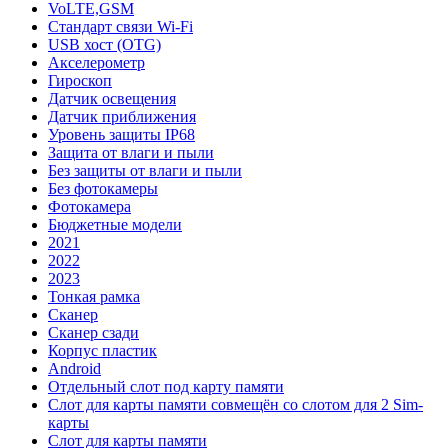
VoLTE,GSM
Стандарт связи Wi-Fi
USB хост (OTG)
Акселерометр
Гироскоп
Датчик освещения
Датчик приближения
Уровень защиты IP68
Защита от влаги и пыли
Без защиты от влаги и пыли
Без фотокамеры
Фотокамера
Бюджетные модели
2021
2022
2023
Тонкая рамка
Сканер
Сканер сзади
Корпус пластик
Android
Отдельный слот под карту памяти
Слот для карты памяти совмещён со слотом для 2 Sim-
карты
Слот для карты памяти