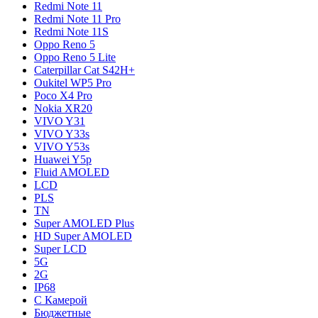
Redmi Note 11
Redmi Note 11 Pro
Redmi Note 11S
Oppo Reno 5
Oppo Reno 5 Lite
Caterpillar Cat S42H+
Oukitel WP5 Pro
Poco X4 Pro
Nokia XR20
VIVO Y31
VIVO Y33s
VIVO Y53s
Huawei Y5p
Fluid AMOLED
LCD
PLS
TN
Super AMOLED Plus
HD Super AMOLED
Super LCD
5G
2G
IP68
С Камерой
Бюджетные