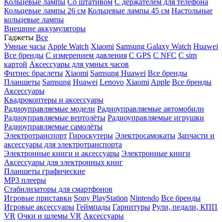
Кольцевые лампы
Со штативом
C держателем для телефона
Кольцевые лампы 26 см
Кольцевые лампы 45 см
Настольные
кольцевые лампы
Внешние аккумуляторы
Гаджеты
Все
Умные часы
Apple Watch
Xiaomi
Samsung Galaxy Watch
Huawei
Все бренды
C измерением давления
C GPS
C NFC
C sim
картой
Аксессуары для умных часов
Фитнес браслеты
Xiaomi
Samsung
Huawei
Все бренды
Планшеты
Samsung
Huawei
Lenovo
Xiaomi
Apple
Все бренды
Аксессуары
Квадрокоптеры и аксессуары
Радиоуправляемые модели
Радиоуправляемые автомобили
Радиоуправляемые вертолёты
Радиоуправляемые игрушки
Радиоуправляемые самолёты
Электротранспорт
Гироскутеры
Электросамокаты
Запчасти и
аксессуары для электротранспорта
Электронные книги и аксессуары
Электронные книги
Аксессуары для электронных книг
Планшеты графические
MP3 плееры
Стабилизаторы для смартфонов
Игровые приставки
Sony PlayStation
Nintendo
Все бренды
Игровые аксессуары
Геймпады
Гарнитуры
Рули, педали, КПП
VR
Очки и шлемы VR
Аксессуары