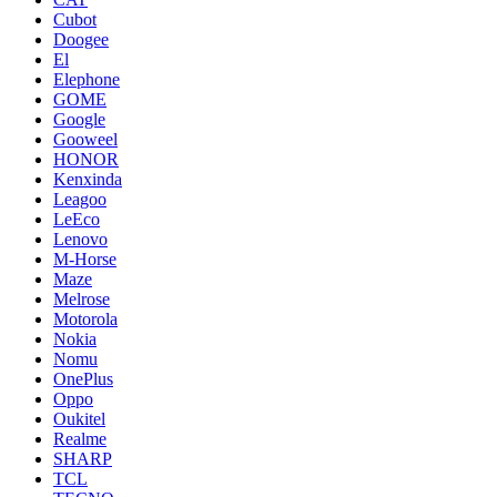
Cubot
Doogee
El
Elephone
GOME
Google
Gooweel
HONOR
Kenxinda
Leagoo
LeEco
Lenovo
M-Horse
Maze
Melrose
Motorola
Nokia
Nomu
OnePlus
Oppo
Oukitel
Realme
SHARP
TCL