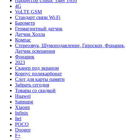
Процессор Unisoc Tiger T610
4G
VoLTE,GSM
Cтандарт связи Wi-Fi
Барометр
Геомагнитный датчик
Датчик Холла
Компас
Стереозвук, Шумоподавление, Гироскоп, Фонарик,
Датчик освещения
Фонарик
2023
Сканер под экраном
Корпус поликарбонат
Слот для карты памяти
Забрать сегодня
Товары со скидкой
Huawei
Samsung
Xiaomi
Infinix
Itel
POCO
Doogee
F+