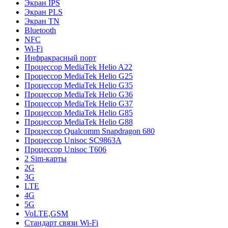
Экран IPS
Экран PLS
Экран TN
Bluetooth
NFC
Wi-Fi
Инфракрасный порт
Процессор MediaTek Helio A22
Процессор MediaTek Helio G25
Процессор MediaTek Helio G35
Процессор MediaTek Helio G36
Процессор MediaTek Helio G37
Процессор MediaTek Helio G85
Процессор MediaTek Helio G88
Процессор Qualcomm Snapdragon 680
Процессор Unisoc SC9863A
Процессор Unisoc T606
2 Sim-карты
2G
3G
LTE
4G
5G
VoLTE,GSM
Стандарт связи Wi-Fi