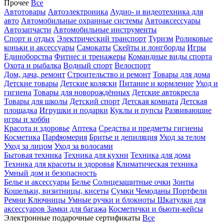
Прочее
Все
Автотовары
Автоэлектроника
Аудио- и видеотехника для
авто
Автомобильные охранные системы
Автоаксессуары
Автозапчасти
Автомобильные инструменты
Спорт и отдых
Электрический транспорт
Туризм
Роликовые
коньки и аксессуары
Самокаты
Скейты и лонгборды
Игры
Единоборства
Фитнес и тренажеры
Командные виды спорта
Охота и рыбалка
Водный спорт
Велоспорт
Дом, дача, ремонт
Строительство и ремонт
Товары для дома
Детские товары
Детские коляски
Питание и кормление
Уход и
гигиена
Товары для новорождённых
Детские автокресла
Товары для школы
Детский спорт
Детская комната
Детская
площадка
Игрушки и подарки
Куклы и пупсы
Развивающие
игры и хобби
Красота и здоровье
Аптека
Средства и предметы гигиены
Косметика
Парфюмерия
Бритье и депиляция
Уход за телом
Уход за лицом
Уход за волосами
Бытовая техника
Техника для кухни
Техника для дома
Техника для красоты и здоровья
Климатическая техника
Умный дом и безопасность
Белье и аксессуары
Белье
Солнцезащитные очки
Зонты
Кошельки, визитницы, кисеты
Сумки
Чемоданы
Портфели
Ремни
Ключницы
Умные ручки и блокноты
Шкатулки для
аксессуаров
Замки для багажа
Косметички и бьюти-кейсы
Электронные подарочные сертификаты
Все