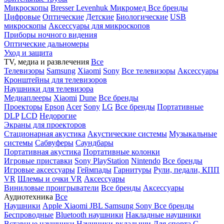
Микроскопы
Bresser
Levenhuk
Микромед
Все бренды
Цифровые
Оптические
Детские
Биологические
USB
микроскопы
Аксессуары для микроскопов
Приборы ночного видения
Оптические дальномеры
Уход и защита
TV, медиа и развлечения
Все
Телевизоры
Samsung
Xiaomi
Sony
Все телевизоры
Аксессуары
Кронштейны для телевизоров
Наушники для телевизора
Медиаплееры
Xiaomi
Dune
Все бренды
Проекторы
Epson
Acer
Sony
LG
Все бренды
Портативные
DLP
LCD
Недорогие
Экраны для проекторов
Стационарная акустика
Акустические системы
Музыкальные
системы
Сабвуферы
Саундбары
Портативная акустика
Портативные колонки
Игровые приставки
Sony PlayStation
Nintendo
Все бренды
Игровые аксессуары
Геймпады
Гарнитуры
Рули, педали, КПП
VR
Шлемы и очки VR
Аксессуары
Виниловые проигрыватели
Все бренды
Аксессуары
Аудиотехника
Все
Наушники
Apple
Xiaomi
JBL
Samsung
Sony
Все бренды
Беспроводные
Bluetooth наушники
Накладные наушники
Вставные наушники
Наушники-вкладыши
Для спорта
С