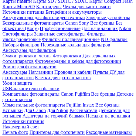
Карты памяти
Карты SD / SDHC / SDXC
Карты Compact Flash
Карты MicroSD
Картридеры
Чехлы для карт памяти
Источники питания
Батарейки и аккумуляторы
Аккумуляторы для фото-видео техники
Зарядные устройства
Беззеркальные фотоаппараты
Canon
Sony
Все бренды
Без
объектива (Body)
Профессиональные
Для начинающих
Nikon
Светофильтры
Защитные светофильтры
Фильтры
ультрафиолетовые
Фильтры поляризационные
ND-фильтры
Наборы фильтров
Переходные кольца для фильтров
Аксессуары для фильтров
Сумки, рюкзаки, чехлы
Фоторюкзаки
Для зеркальных
фотоаппаратов
Фоточемоданы и кейсы для фототехники
Ремни для фотоаппаратов
Аксессуары
Наглазники
Провода и кабели
Пульты ДУ для
фотоаппаратов
Клетки для фотоаппаратов
Уход и защита
USB-накопители и флэшки
Компактные фотоаппараты
Canon
Fujifilm
Все бренды
Детские
фотоаппараты
Моментальные фотоаппараты
Fujifilm Instax
Все бренды
Вспышки
Для Canon
Для Nikon
Рассеиватели
Держатели для
вспышек
Адаптеры на горячий башмак
Насадки на вспышки
Источники питания
Накамерный свет
Печать фото
Принтеры для фотопечати
Расходные материалы