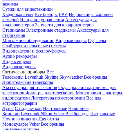
зажимы
Сумки для видеотехники
Квадрокоптеры
Все бренды
FPV
Недорогие
С хорошей
камерой
На пульте управления
Аксессуары для
квадрокоптеров
Запчасти для квадрокоптеров
Стедикамы
Электронные стедикамы
Аксессуары для
стедикамов
Монтажное оборудование
Видеомикшеры
Суфлеры
Слайдеры и рельсовые системы
Видоискатели и фоллоу-фокусы
Аудио рекордеры
Видеосендеры
Видеорекордеры
Оптические приборы
Все
Телескопы
Levenhuk Skyline
Sky-watcher
Все бренды
Любительские телескопы
Аксессуары для телескопов
Окуляры, линзы, призмы для
телескопов
Фильтры для телескопов
Монтировки, адаптеры,
видоискатели
Литература по астрономии
Все для
астрофотографии
Лупы
С подсветкой
Настольные
Налобные
Бинокли
Levenhuk
Nikon
Veber
Все бренды
Театральные
Ночного видения
Для охоты
Монокуляры
Veber
Все бренды
Зрительные трубы