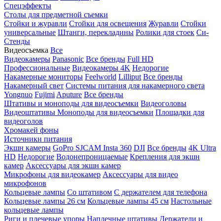
Спецэффекты
Столы для предметной съемки
Стойки и журавли
Стойки для освещения
Журавли
Стойки
универсальные
Штанги, перекладины
Ролики для стоек
Си-
Стенды
Видеосъемка
Все
Видеокамеры
Panasonic
Все бренды
Full HD
Профессиональные
Видеокамеры 4K
Недорогие
Накамерные мониторы
Feelworld
Lilliput
Все бренды
Накамерный свет
Системы питания для накамерного света
Yongnuo
Fujimi
Aputure
Все бренды
Штативы и моноподы для видеосъемки
Видеоголовы
Видеоштативы
Моноподы для видеосъемки
Площадки для
видеоголов
Хромакей фоны
Источники питания
Экшн камеры
GoPro
SJCAM
Insta 360
DJI
Все бренды
4K Ultra
HD
Недорогие
Водонепроницаемые
Крепления для экшн
камер
Аксессуары для экшн камер
Микрофоны для видеокамер
Аксессуары для видео
микрофонов
Кольцевые лампы
Со штативом
C держателем для телефона
Кольцевые лампы 26 см
Кольцевые лампы 45 см
Настольные
кольцевые лампы
Риги и плечевые упоры
Наплечные штативы
Держатели и