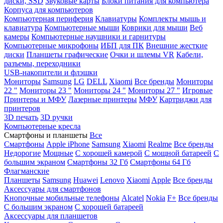
диски, SSD
Звуковые карты
Блоки питания для компьютера
Корпуса для компьютеров
Компьютерная периферия
Клавиатуры
Комплекты мышь и
клавиатура
Компьютерные мыши
Коврики для мыши
Веб
камеры
Компьютерные наушники и гарнитуры
Компьютерные микрофоны
ИБП для ПК
Внешние жесткие
диски
Планшеты графические
Очки и шлемы VR
Кабели,
разъемы, переходники
USB-накопители и флэшки
Мониторы
Samsung
LG
DELL
Xiaomi
Все бренды
Мониторы
22 "
Мониторы 23 "
Мониторы 24 "
Мониторы 27 "
Игровые
Принтеры и МФУ
Лазерные принтеры
МФУ
Картриджи для
принтеров
3D печать
3D ручки
Компьютерные кресла
Смартфоны и планшеты
Все
Смартфоны
Apple iPhone
Samsung
Xiaomi
Realme
Все бренды
Недорогие
Мощные
С хорошей камерой
С мощной батареей
С
большим экраном
Смартфоны 32 Гб
Смартфоны 64 Гб
Флагманские
Планшеты
Samsung
Huawei
Lenovo
Xiaomi
Apple
Все бренды
Аксессуары для смартфонов
Кнопочные мобильные телефоны
Alcatel
Nokia
F+
Все бренды
С большим экраном
С хорошей батареей
Аксессуары для планшетов