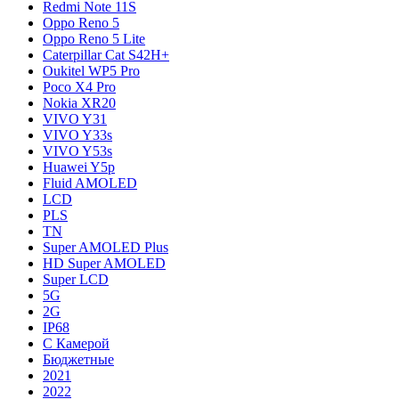
Redmi Note 11S
Oppo Reno 5
Oppo Reno 5 Lite
Caterpillar Cat S42H+
Oukitel WP5 Pro
Poco X4 Pro
Nokia XR20
VIVO Y31
VIVO Y33s
VIVO Y53s
Huawei Y5p
Fluid AMOLED
LCD
PLS
TN
Super AMOLED Plus
HD Super AMOLED
Super LCD
5G
2G
IP68
С Камерой
Бюджетные
2021
2022