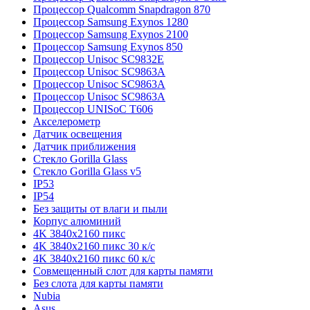
Процессор Qualcomm Snapdragon 870
Процессор Samsung Exynos 1280
Процессор Samsung Exynos 2100
Процессор Samsung Exynos 850
Процессор Unisoc SC9832E
Процессор Unisoc SC9863A
Процессор Unisoc SC9863A
Процессор Unisoc SC9863A
Процессор UNISoC T606
Акселерометр
Датчик освещения
Датчик приближения
Стекло Gorilla Glass
Стекло Gorilla Glass v5
IP53
IP54
Без защиты от влаги и пыли
Корпус алюминий
4K 3840x2160 пикс
4K 3840x2160 пикс 30 к/с
4K 3840x2160 пикс 60 к/с
Совмещенный слот для карты памяти
Без слота для карты памяти
Nubia
Asus