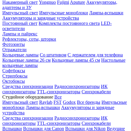
Накамерный свет
Yongnuo
Fujimi
Aputure
Аккумуляторы,
адаптеры и ЗУ
Импульсный свет
Импульсные моноблоки
Лампы-вспышки
Аккумуляторы и зарядные устройства
Постоянный свет
Комплекты постоянного света
LED-
осветители
Лампы и пайрекс
Рефлекторы, соты, шторки
Фотозонты
Отражатели
Кольцевые лампы
Со штативом
С держателем для телефона
Кольцевые лампы 26 см
Кольцевые лампы 45 см
Настольные
кольцевые лампы
Софтбоксы
Стрипбоксы
Октобоксы
Средства синхронизации
Радиосинхронизаторы
ИК
синхронизаторы
TTL-синхронизаторы
Синхрокабели
Студийное оборудование
Все
Импульсный свет
Raylab
FST
Godox
Все бренды
Импульсные
моноблоки
Лампы-вспышки
Аккумуляторы и зарядные
устройства
Средства синхронизации
Радиосинхронизаторы
ИК
синхронизаторы
TTL-синхронизаторы
Синхрокабели
Вспышки
Вспышки для Canon
Вспышки для Nikon
Ведущие