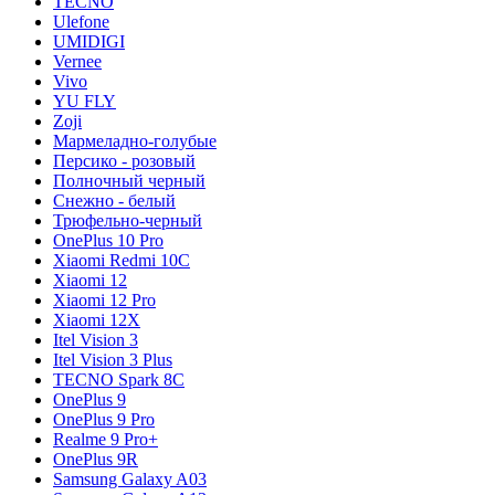
TECNO
Ulefone
UMIDIGI
Vernee
Vivo
YU FLY
Zoji
Мармеладно-голубые
Персико - розовый
Полночный черный
Снежно - белый
Трюфельно-черный
OnePlus 10 Pro
Xiaomi Redmi 10C
Xiaomi 12
Xiaomi 12 Pro
Xiaomi 12X
Itel Vision 3
Itel Vision 3 Plus
TECNO Spark 8C
OnePlus 9
OnePlus 9 Pro
Realme 9 Pro+
OnePlus 9R
Samsung Galaxy A03