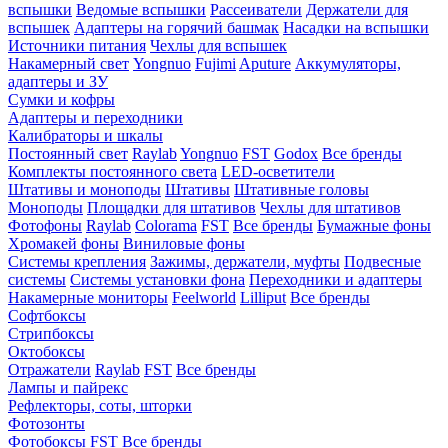
вспышки
Ведомые вспышки
Рассеиватели
Держатели для
вспышек
Адаптеры на горячий башмак
Насадки на вспышки
Источники питания
Чехлы для вспышек
Накамерный свет
Yongnuo
Fujimi
Aputure
Аккумуляторы,
адаптеры и ЗУ
Сумки и кофры
Адаптеры и переходники
Калибраторы и шкалы
Постоянный свет
Raylab
Yongnuo
FST
Godox
Все бренды
Комплекты постоянного света
LED-осветители
Штативы и моноподы
Штативы
Штативные головы
Моноподы
Площадки для штативов
Чехлы для штативов
Фотофоны
Raylab
Colorama
FST
Все бренды
Бумажные фоны
Хромакей фоны
Виниловые фоны
Системы крепления
Зажимы, держатели, муфты
Подвесные
системы
Системы установки фона
Переходники и адаптеры
Накамерные мониторы
Feelworld
Lilliput
Все бренды
Софтбоксы
Стрипбоксы
Октобоксы
Отражатели
Raylab
FST
Все бренды
Лампы и пайрекс
Рефлекторы, соты, шторки
Фотозонты
Фотобоксы
FST
Все бренды