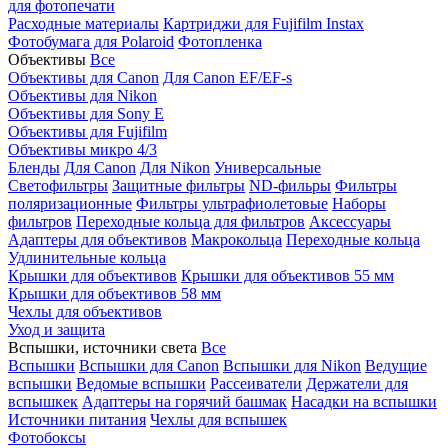
для фотопечати
Расходные материалы
Картриджи для Fujifilm Instax
Фотобумага для Polaroid
Фотопленка
Объективы
Все
Объективы для Canon
Для Canon EF/EF-s
Объективы для Nikon
Объективы для Sony E
Объективы для Fujifilm
Объективы микро 4/3
Бленды
Для Canon
Для Nikon
Универсальные
Светофильтры
Защитные фильтры
ND-фильры
Фильтры
поляризационные
Фильтры ультрафиолетовые
Наборы
фильтров
Переходные кольца для фильтров
Аксессуары
Адаптеры для объективов
Макрокольца
Переходные кольца
Удлинительные кольца
Крышки для объективов
Крышки для объективов 55 мм
Крышки для объективов 58 мм
Чехлы для объективов
Уход и защита
Вспышки, источники света
Все
Вспышки
Вспышки для Canon
Вспышки для Nikon
Ведущие
вспышки
Ведомые вспышки
Рассеиватели
Держатели для
вспышкек
Адаптеры на горячий башмак
Насадки на вспышки
Источники питания
Чехлы для вспышек
Фотобоксы