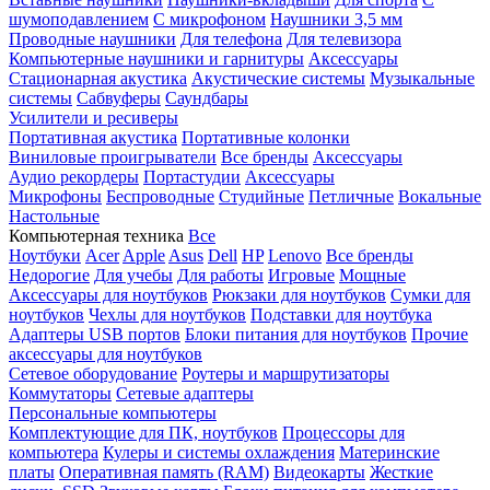
шумоподавлением
С микрофоном
Наушники 3,5 мм
Проводные наушники
Для телефона
Для телевизора
Компьютерные наушники и гарнитуры
Аксессуары
Стационарная акустика
Акустические системы
Музыкальные
системы
Сабвуферы
Саундбары
Усилители и ресиверы
Портативная акустика
Портативные колонки
Виниловые проигрыватели
Все бренды
Аксессуары
Аудио рекордеры
Портастудии
Аксессуары
Микрофоны
Беспроводные
Студийные
Петличные
Вокальные
Настольные
Компьютерная техника
Все
Ноутбуки
Acer
Apple
Asus
Dell
HP
Lenovo
Все бренды
Недорогие
Для учебы
Для работы
Игровые
Мощные
Аксессуары для ноутбуков
Рюкзаки для ноутбуков
Сумки для
ноутбуков
Чехлы для ноутбуков
Подставки для ноутбука
Адаптеры USB портов
Блоки питания для ноутбуков
Прочие
аксессуары для ноутбуков
Сетевое оборудование
Роутеры и маршрутизаторы
Коммутаторы
Сетевые адаптеры
Персональные компьютеры
Комплектующие для ПК, ноутбуков
Процессоры для
компьютера
Кулеры и системы охлаждения
Материнские
платы
Оперативная память (RAM)
Видеокарты
Жесткие