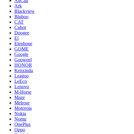
AllCall
Ark
Blackview
Bluboo
CAT
Cubot
Doogee
El
Elephone
GOME
Google
Gooweel
HONOR
Kenxinda
Leagoo
LeEco
Lenovo
M-Horse
Maze
Melrose
Motorola
Nokia
Nomu
OnePlus
Oppo