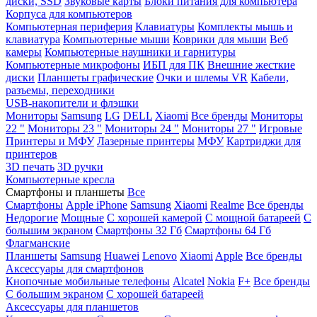
диски, SSD
Звуковые карты
Блоки питания для компьютера
Корпуса для компьютеров
Компьютерная периферия
Клавиатуры
Комплекты мышь и
клавиатура
Компьютерные мыши
Коврики для мыши
Веб
камеры
Компьютерные наушники и гарнитуры
Компьютерные микрофоны
ИБП для ПК
Внешние жесткие
диски
Планшеты графические
Очки и шлемы VR
Кабели,
разъемы, переходники
USB-накопители и флэшки
Мониторы
Samsung
LG
DELL
Xiaomi
Все бренды
Мониторы
22 "
Мониторы 23 "
Мониторы 24 "
Мониторы 27 "
Игровые
Принтеры и МФУ
Лазерные принтеры
МФУ
Картриджи для
принтеров
3D печать
3D ручки
Компьютерные кресла
Смартфоны и планшеты
Все
Смартфоны
Apple iPhone
Samsung
Xiaomi
Realme
Все бренды
Недорогие
Мощные
С хорошей камерой
С мощной батареей
С
большим экраном
Смартфоны 32 Гб
Смартфоны 64 Гб
Флагманские
Планшеты
Samsung
Huawei
Lenovo
Xiaomi
Apple
Все бренды
Аксессуары для смартфонов
Кнопочные мобильные телефоны
Alcatel
Nokia
F+
Все бренды
С большим экраном
С хорошей батареей
Аксессуары для планшетов