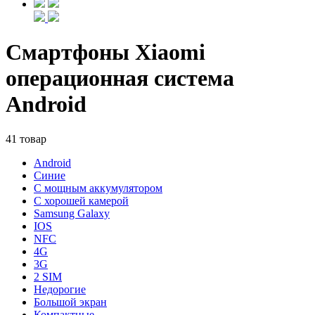
Смартфоны Xiaomi
операционная система
Android
41 товар
Android
Синие
С мощным аккумулятором
С хорошей камерой
Samsung Galaxy
IOS
NFC
4G
3G
2 SIM
Недорогие
Большой экран
Компактные