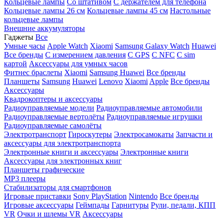
Кольцевые лампы
Со штативом
C держателем для телефона
Кольцевые лампы 26 см
Кольцевые лампы 45 см
Настольные
кольцевые лампы
Внешние аккумуляторы
Гаджеты
Все
Умные часы
Apple Watch
Xiaomi
Samsung Galaxy Watch
Huawei
Все бренды
C измерением давления
C GPS
C NFC
C sim
картой
Аксессуары для умных часов
Фитнес браслеты
Xiaomi
Samsung
Huawei
Все бренды
Планшеты
Samsung
Huawei
Lenovo
Xiaomi
Apple
Все бренды
Аксессуары
Квадрокоптеры и аксессуары
Радиоуправляемые модели
Радиоуправляемые автомобили
Радиоуправляемые вертолёты
Радиоуправляемые игрушки
Радиоуправляемые самолёты
Электротранспорт
Гироскутеры
Электросамокаты
Запчасти и
аксессуары для электротранспорта
Электронные книги и аксессуары
Электронные книги
Аксессуары для электронных книг
Планшеты графические
MP3 плееры
Стабилизаторы для смартфонов
Игровые приставки
Sony PlayStation
Nintendo
Все бренды
Игровые аксессуары
Геймпады
Гарнитуры
Рули, педали, КПП
VR
Очки и шлемы VR
Аксессуары