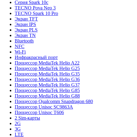
Серия Spark 10c
TECNO Pova Neo 3
TECNO Spark 10 Pro
Экран TFT
Экран IPS
Экран PLS
Экран TN
Bluetooth
NFC
Wi-Fi
Инфракрасный порт
Процессор MediaTek Helio A22
Процессор MediaTek Helio G25
Процессор MediaTek Helio G35
Процессор MediaTek Helio G36
Процессор MediaTek Helio G37
Процессор MediaTek Helio G85
Процессор MediaTek Helio G88
Процессор Qualcomm Snapdragon 680
Процессор Unisoc SC9863A
Процессор Unisoc T606
2 Sim-карты
2G
3G
LTE