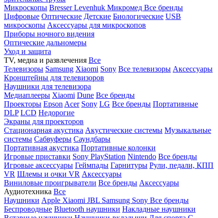
Микроскопы
Bresser
Levenhuk
Микромед
Все бренды
Цифровые
Оптические
Детские
Биологические
USB
микроскопы
Аксессуары для микроскопов
Приборы ночного видения
Оптические дальномеры
Уход и защита
TV, медиа и развлечения
Все
Телевизоры
Samsung
Xiaomi
Sony
Все телевизоры
Аксессуары
Кронштейны для телевизоров
Наушники для телевизора
Медиаплееры
Xiaomi
Dune
Все бренды
Проекторы
Epson
Acer
Sony
LG
Все бренды
Портативные
DLP
LCD
Недорогие
Экраны для проекторов
Стационарная акустика
Акустические системы
Музыкальные
системы
Сабвуферы
Саундбары
Портативная акустика
Портативные колонки
Игровые приставки
Sony PlayStation
Nintendo
Все бренды
Игровые аксессуары
Геймпады
Гарнитуры
Рули, педали, КПП
VR
Шлемы и очки VR
Аксессуары
Виниловые проигрыватели
Все бренды
Аксессуары
Аудиотехника
Все
Наушники
Apple
Xiaomi
JBL
Samsung
Sony
Все бренды
Беспроводные
Bluetooth наушники
Накладные наушники
Вставные наушники
Наушники-вкладыши
Для спорта
С