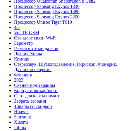
Процессор Qualcomm Snapdragon 8 Gen2
Процессор Samsung Exynos 1330
Процессор Samsung Exynos 1380
Процессор Samsung Exynos 2200
Процессор Unisoc Tiger T610
4G
VoLTE,GSM
Cтандарт связи Wi-Fi
Барометр
Геомагнитный датчик
Датчик Холла
Компас
Стереозвук, Шумоподавление, Гироскоп, Фонарик,
Датчик освещения
Фонарик
2023
Сканер под экраном
Корпус поликарбонат
Слот для карты памяти
Забрать сегодня
Товары со скидкой
Huawei
Samsung
Xiaomi
Infinix