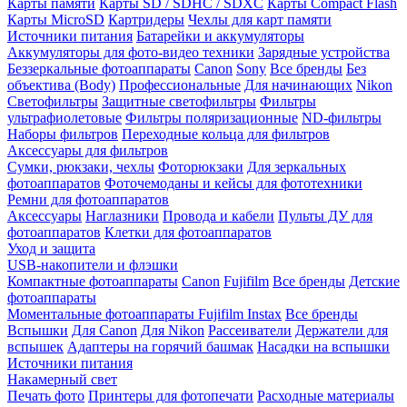
Карты памяти
Карты SD / SDHC / SDXC
Карты Compact Flash
Карты MicroSD
Картридеры
Чехлы для карт памяти
Источники питания
Батарейки и аккумуляторы
Аккумуляторы для фото-видео техники
Зарядные устройства
Беззеркальные фотоаппараты
Canon
Sony
Все бренды
Без
объектива (Body)
Профессиональные
Для начинающих
Nikon
Светофильтры
Защитные светофильтры
Фильтры
ультрафиолетовые
Фильтры поляризационные
ND-фильтры
Наборы фильтров
Переходные кольца для фильтров
Аксессуары для фильтров
Сумки, рюкзаки, чехлы
Фоторюкзаки
Для зеркальных
фотоаппаратов
Фоточемоданы и кейсы для фототехники
Ремни для фотоаппаратов
Аксессуары
Наглазники
Провода и кабели
Пульты ДУ для
фотоаппаратов
Клетки для фотоаппаратов
Уход и защита
USB-накопители и флэшки
Компактные фотоаппараты
Canon
Fujifilm
Все бренды
Детские
фотоаппараты
Моментальные фотоаппараты
Fujifilm Instax
Все бренды
Вспышки
Для Canon
Для Nikon
Рассеиватели
Держатели для
вспышек
Адаптеры на горячий башмак
Насадки на вспышки
Источники питания
Накамерный свет
Печать фото
Принтеры для фотопечати
Расходные материалы