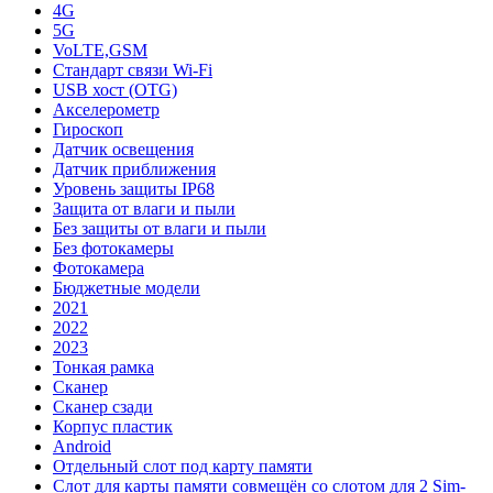
4G
5G
VoLTE,GSM
Стандарт связи Wi-Fi
USB хост (OTG)
Акселерометр
Гироскоп
Датчик освещения
Датчик приближения
Уровень защиты IP68
Защита от влаги и пыли
Без защиты от влаги и пыли
Без фотокамеры
Фотокамера
Бюджетные модели
2021
2022
2023
Тонкая рамка
Сканер
Сканер сзади
Корпус пластик
Android
Отдельный слот под карту памяти
Слот для карты памяти совмещён со слотом для 2 Sim-