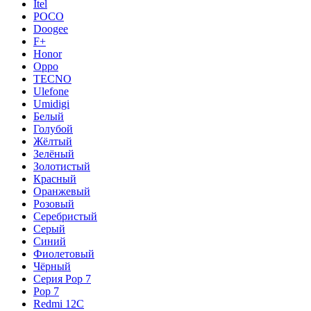
Itel
POCO
Doogee
F+
Honor
Oppo
TECNO
Ulefone
Umidigi
Белый
Голубой
Жёлтый
Зелёный
Золотистый
Красный
Оранжевый
Розовый
Серебристый
Серый
Синий
Фиолетовый
Чёрный
Серия Pop 7
Pop 7
Redmi 12C