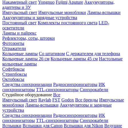
Накамерный свет
Yongnuo
Fujimi
Aputure
Аккумуляторы,
адаптеры и ЗУ
Импульсный свет
Импульсные моноблоки
Лампы-вспышки
Аккумуляторы и зарядные устройства
Постоянный свет
Комплекты постоянного света
LED-
осветители
Лампы и пайрекс
Рефлекторы, соты, шторки
Фотозонты
Отражатели
Кольцевые лампы
Со штативом
С держателем для телефона
Кольцевые лампы 26 см
Кольцевые лампы 45 см
Настольные
кольцевые лампы
Софтбоксы
Стрипбоксы
Октобоксы
Средства синхронизации
Радиосинхронизаторы
ИК
синхронизаторы
TTL-синхронизаторы
Синхрокабели
Студийное оборудование
Все
Импульсный свет
Raylab
FST
Godox
Все бренды
Импульсные
моноблоки
Лампы-вспышки
Аккумуляторы и зарядные
устройства
Средства синхронизации
Радиосинхронизаторы
ИК
синхронизаторы
TTL-синхронизаторы
Синхрокабели
Вспышки
Вспышки для Canon
Вспышки для Nikon
Ведущие