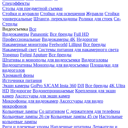
Спецэффекты
Столы для предметной съемки
Стойки и журавли
Стойки для освещения
Журавли
Стойки
универсальные
Штанги, перекладины
Ролики для стоек
Си-
Стенды
Видеосъемка
Все
Видеокамеры
Panasonic
Все бренды
Full HD
Профессиональные
Видеокамеры 4K
Недорогие
Накамерные мониторы
Feelworld
Lilliput
Все бренды
Накамерный свет
Системы питания для накамерного света
Yongnuo
Fujimi
Aputure
Все бренды
Штативы и моноподы для видеосъемки
Видеоголовы
Видеоштативы
Моноподы для видеосъемки
Площадки для
видеоголов
Хромакей фоны
Источники питания
Экшн камеры
GoPro
SJCAM
Insta 360
DJI
Все бренды
4K Ultra
HD
Недорогие
Водонепроницаемые
Крепления для экшн
камер
Аксессуары для экшн камер
Микрофоны для видеокамер
Аксессуары для видео
микрофонов
Кольцевые лампы
Со штативом
C держателем для телефона
Кольцевые лампы 26 см
Кольцевые лампы 45 см
Настольные
кольцевые лампы
Риги и плечевые упоры
Наплечные штативы
Держатели и