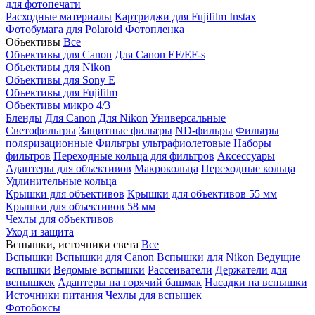
для фотопечати
Расходные материалы
Картриджи для Fujifilm Instax
Фотобумага для Polaroid
Фотопленка
Объективы
Все
Объективы для Canon
Для Canon EF/EF-s
Объективы для Nikon
Объективы для Sony E
Объективы для Fujifilm
Объективы микро 4/3
Бленды
Для Canon
Для Nikon
Универсальные
Светофильтры
Защитные фильтры
ND-фильры
Фильтры
поляризационные
Фильтры ультрафиолетовые
Наборы
фильтров
Переходные кольца для фильтров
Аксессуары
Адаптеры для объективов
Макрокольца
Переходные кольца
Удлинительные кольца
Крышки для объективов
Крышки для объективов 55 мм
Крышки для объективов 58 мм
Чехлы для объективов
Уход и защита
Вспышки, источники света
Все
Вспышки
Вспышки для Canon
Вспышки для Nikon
Ведущие
вспышки
Ведомые вспышки
Рассеиватели
Держатели для
вспышкек
Адаптеры на горячий башмак
Насадки на вспышки
Источники питания
Чехлы для вспышек
Фотобоксы