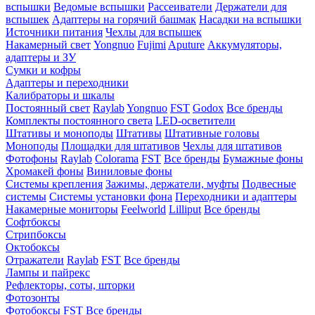
вспышки
Ведомые вспышки
Рассеиватели
Держатели для
вспышек
Адаптеры на горячий башмак
Насадки на вспышки
Источники питания
Чехлы для вспышек
Накамерный свет
Yongnuo
Fujimi
Aputure
Аккумуляторы,
адаптеры и ЗУ
Сумки и кофры
Адаптеры и переходники
Калибраторы и шкалы
Постоянный свет
Raylab
Yongnuo
FST
Godox
Все бренды
Комплекты постоянного света
LED-осветители
Штативы и моноподы
Штативы
Штативные головы
Моноподы
Площадки для штативов
Чехлы для штативов
Фотофоны
Raylab
Colorama
FST
Все бренды
Бумажные фоны
Хромакей фоны
Виниловые фоны
Системы крепления
Зажимы, держатели, муфты
Подвесные
системы
Системы установки фона
Переходники и адаптеры
Накамерные мониторы
Feelworld
Lilliput
Все бренды
Софтбоксы
Стрипбоксы
Октобоксы
Отражатели
Raylab
FST
Все бренды
Лампы и пайрекс
Рефлекторы, соты, шторки
Фотозонты
Фотобоксы
FST
Все бренды