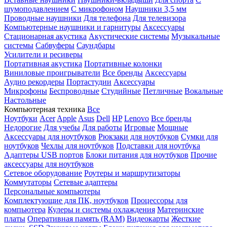
шумоподавлением
С микрофоном
Наушники 3,5 мм
Проводные наушники
Для телефона
Для телевизора
Компьютерные наушники и гарнитуры
Аксессуары
Стационарная акустика
Акустические системы
Музыкальные
системы
Сабвуферы
Саундбары
Усилители и ресиверы
Портативная акустика
Портативные колонки
Виниловые проигрыватели
Все бренды
Аксессуары
Аудио рекордеры
Портастудии
Аксессуары
Микрофоны
Беспроводные
Студийные
Петличные
Вокальные
Настольные
Компьютерная техника
Все
Ноутбуки
Acer
Apple
Asus
Dell
HP
Lenovo
Все бренды
Недорогие
Для учебы
Для работы
Игровые
Мощные
Аксессуары для ноутбуков
Рюкзаки для ноутбуков
Сумки для
ноутбуков
Чехлы для ноутбуков
Подставки для ноутбука
Адаптеры USB портов
Блоки питания для ноутбуков
Прочие
аксессуары для ноутбуков
Сетевое оборудование
Роутеры и маршрутизаторы
Коммутаторы
Сетевые адаптеры
Персональные компьютеры
Комплектующие для ПК, ноутбуков
Процессоры для
компьютера
Кулеры и системы охлаждения
Материнские
платы
Оперативная память (RAM)
Видеокарты
Жесткие