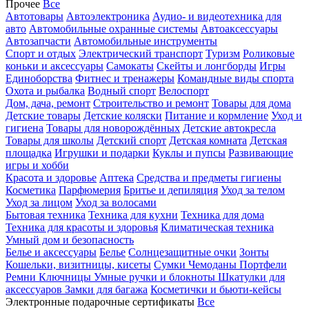
Прочее
Все
Автотовары
Автоэлектроника
Аудио- и видеотехника для
авто
Автомобильные охранные системы
Автоаксессуары
Автозапчасти
Автомобильные инструменты
Спорт и отдых
Электрический транспорт
Туризм
Роликовые
коньки и аксессуары
Самокаты
Скейты и лонгборды
Игры
Единоборства
Фитнес и тренажеры
Командные виды спорта
Охота и рыбалка
Водный спорт
Велоспорт
Дом, дача, ремонт
Строительство и ремонт
Товары для дома
Детские товары
Детские коляски
Питание и кормление
Уход и
гигиена
Товары для новорождённых
Детские автокресла
Товары для школы
Детский спорт
Детская комната
Детская
площадка
Игрушки и подарки
Куклы и пупсы
Развивающие
игры и хобби
Красота и здоровье
Аптека
Средства и предметы гигиены
Косметика
Парфюмерия
Бритье и депиляция
Уход за телом
Уход за лицом
Уход за волосами
Бытовая техника
Техника для кухни
Техника для дома
Техника для красоты и здоровья
Климатическая техника
Умный дом и безопасность
Белье и аксессуары
Белье
Солнцезащитные очки
Зонты
Кошельки, визитницы, кисеты
Сумки
Чемоданы
Портфели
Ремни
Ключницы
Умные ручки и блокноты
Шкатулки для
аксессуаров
Замки для багажа
Косметички и бьюти-кейсы
Электронные подарочные сертификаты
Все