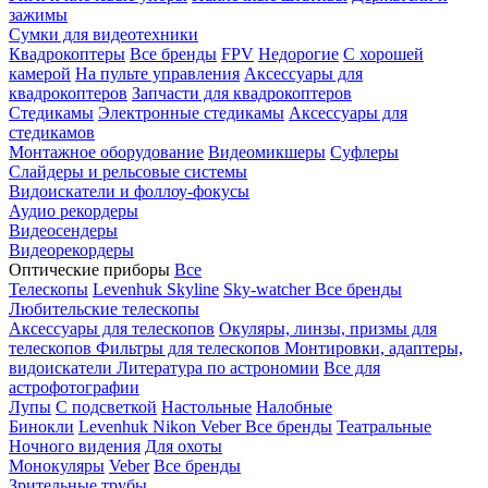
зажимы
Сумки для видеотехники
Квадрокоптеры
Все бренды
FPV
Недорогие
С хорошей
камерой
На пульте управления
Аксессуары для
квадрокоптеров
Запчасти для квадрокоптеров
Стедикамы
Электронные стедикамы
Аксессуары для
стедикамов
Монтажное оборудование
Видеомикшеры
Суфлеры
Слайдеры и рельсовые системы
Видоискатели и фоллоу-фокусы
Аудио рекордеры
Видеосендеры
Видеорекордеры
Оптические приборы
Все
Телескопы
Levenhuk Skyline
Sky-watcher
Все бренды
Любительские телескопы
Аксессуары для телескопов
Окуляры, линзы, призмы для
телескопов
Фильтры для телескопов
Монтировки, адаптеры,
видоискатели
Литература по астрономии
Все для
астрофотографии
Лупы
С подсветкой
Настольные
Налобные
Бинокли
Levenhuk
Nikon
Veber
Все бренды
Театральные
Ночного видения
Для охоты
Монокуляры
Veber
Все бренды
Зрительные трубы