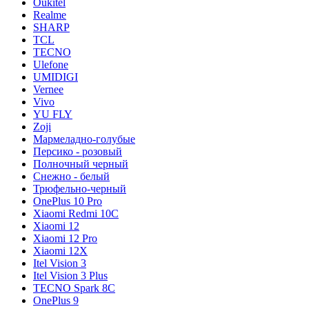
Oukitel
Realme
SHARP
TCL
TECNO
Ulefone
UMIDIGI
Vernee
Vivo
YU FLY
Zoji
Мармеладно-голубые
Персико - розовый
Полночный черный
Снежно - белый
Трюфельно-черный
OnePlus 10 Pro
Xiaomi Redmi 10C
Xiaomi 12
Xiaomi 12 Pro
Xiaomi 12X
Itel Vision 3
Itel Vision 3 Plus
TECNO Spark 8C
OnePlus 9