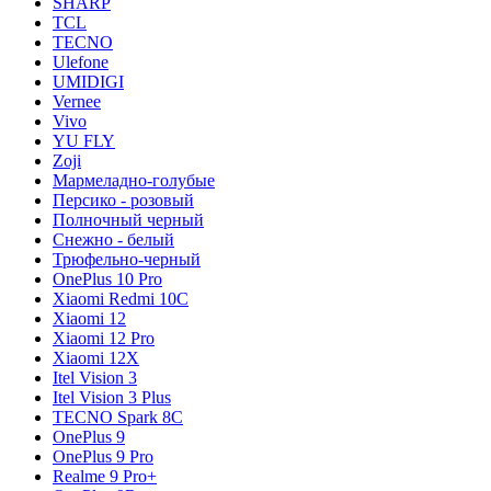
SHARP
TCL
TECNO
Ulefone
UMIDIGI
Vernee
Vivo
YU FLY
Zoji
Мармеладно-голубые
Персико - розовый
Полночный черный
Снежно - белый
Трюфельно-черный
OnePlus 10 Pro
Xiaomi Redmi 10C
Xiaomi 12
Xiaomi 12 Pro
Xiaomi 12X
Itel Vision 3
Itel Vision 3 Plus
TECNO Spark 8C
OnePlus 9
OnePlus 9 Pro
Realme 9 Pro+