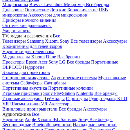
Микроскопы
Bresser
Levenhuk
Микромед
Все бренды
Цифровые
Оптические
Детские
Биологические
USB
микроскопы
Аксессуары для микроскопов
Приборы ночного видения
Оптические дальномеры
Уход и защита
TV, медиа и развлечения
Все
Телевизоры
Samsung
Xiaomi
Sony
Все телевизоры
Аксессуары
Кронштейны для телевизоров
Наушники для телевизора
Медиаплееры
Xiaomi
Dune
Все бренды
Проекторы
Epson
Acer
Sony
LG
Все бренды
Портативные
DLP
LCD
Недорогие
Экраны для проекторов
Стационарная акустика
Акустические системы
Музыкальные
системы
Сабвуферы
Саундбары
Портативная акустика
Портативные колонки
Игровые приставки
Sony PlayStation
Nintendo
Все бренды
Игровые аксессуары
Геймпады
Гарнитуры
Рули, педали, КПП
VR
Шлемы и очки VR
Аксессуары
Виниловые проигрыватели
Все бренды
Аксессуары
Аудиотехника
Все
Наушники
Apple
Xiaomi
JBL
Samsung
Sony
Все бренды
Беспроводные
Bluetooth наушники
Накладные наушники
Вставные наушники
Наушники-вкладыши
Для спорта
С