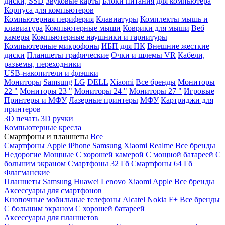
диски, SSD
Звуковые карты
Блоки питания для компьютера
Корпуса для компьютеров
Компьютерная периферия
Клавиатуры
Комплекты мышь и
клавиатура
Компьютерные мыши
Коврики для мыши
Веб
камеры
Компьютерные наушники и гарнитуры
Компьютерные микрофоны
ИБП для ПК
Внешние жесткие
диски
Планшеты графические
Очки и шлемы VR
Кабели,
разъемы, переходники
USB-накопители и флэшки
Мониторы
Samsung
LG
DELL
Xiaomi
Все бренды
Мониторы
22 "
Мониторы 23 "
Мониторы 24 "
Мониторы 27 "
Игровые
Принтеры и МФУ
Лазерные принтеры
МФУ
Картриджи для
принтеров
3D печать
3D ручки
Компьютерные кресла
Смартфоны и планшеты
Все
Смартфоны
Apple iPhone
Samsung
Xiaomi
Realme
Все бренды
Недорогие
Мощные
С хорошей камерой
С мощной батареей
С
большим экраном
Смартфоны 32 Гб
Смартфоны 64 Гб
Флагманские
Планшеты
Samsung
Huawei
Lenovo
Xiaomi
Apple
Все бренды
Аксессуары для смартфонов
Кнопочные мобильные телефоны
Alcatel
Nokia
F+
Все бренды
С большим экраном
С хорошей батареей
Аксессуары для планшетов