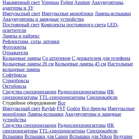
Накамерный свет
Yongnuo
Fujimi
Aputure
Аккумуляторы,
адаптеры и ЗУ
Импульсный свет
Импульсные моноблоки
Лампы-вспышки
Аккумуляторы и зарядные устройства
Постоянный свет
Комплекты постоянного света
LED-
осветители
Лампы и пайрекс
Рефлекторы, соты, шторки
Фотозонты
Отражатели
Кольцевые лампы
Со штативом
С держателем для телефона
Кольцевые лампы 26 см
Кольцевые лампы 45 см
Настольные
кольцевые лампы
Софтбоксы
Стрипбоксы
Октобоксы
Средства синхронизации
Радиосинхронизаторы
ИК
синхронизаторы
TTL-синхронизаторы
Синхрокабели
Студийное оборудование
Все
Импульсный свет
Raylab
FST
Godox
Все бренды
Импульсные
моноблоки
Лампы-вспышки
Аккумуляторы и зарядные
устройства
Средства синхронизации
Радиосинхронизаторы
ИК
синхронизаторы
TTL-синхронизаторы
Синхрокабели
Вспышки
Вспышки для Canon
Вспышки для Nikon
Ведущие