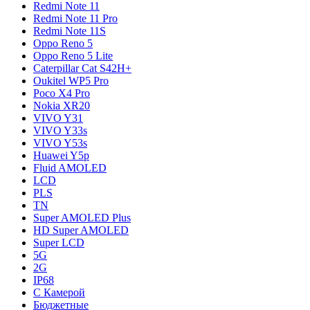
Redmi Note 11
Redmi Note 11 Pro
Redmi Note 11S
Oppo Reno 5
Oppo Reno 5 Lite
Caterpillar Cat S42H+
Oukitel WP5 Pro
Poco X4 Pro
Nokia XR20
VIVO Y31
VIVO Y33s
VIVO Y53s
Huawei Y5p
Fluid AMOLED
LCD
PLS
TN
Super AMOLED Plus
HD Super AMOLED
Super LCD
5G
2G
IP68
С Камерой
Бюджетные