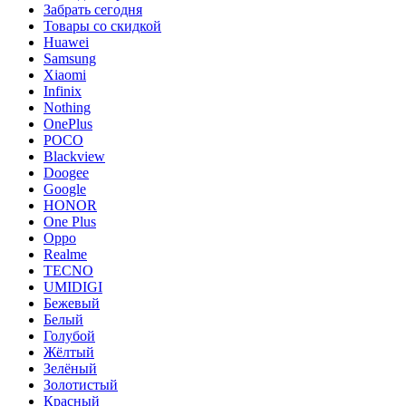
Забрать сегодня
Товары со скидкой
Huawei
Samsung
Xiaomi
Infinix
Nothing
OnePlus
POCO
Blackview
Doogee
Google
HONOR
One Plus
Oppo
Realme
TECNO
UMIDIGI
Бежевый
Белый
Голубой
Жёлтый
Зелёный
Золотистый
Красный