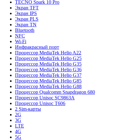
TECNO Spark 10 Pro
Экран TFT
Экран IPS
Экран PLS
Экран TN
Bluetooth
NFC
Wi-Fi
Инфракрасный порт
Процессор MediaTek Helio A22
Процессор MediaTek Helio G25
Процессор MediaTek Helio G35
Процессор MediaTek Helio G36
Процессор MediaTek Helio G37
Процессор MediaTek Helio G85
Процессор MediaTek Helio G88
Процессор Qualcomm Snapdragon 680
Процессор Unisoc SC9863A
Процессор Unisoc T606
2 Sim-карты
2G
3G
LTE
4G
5G