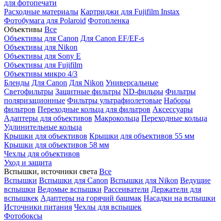
для фотопечати
Расходные материалы
Картриджи для Fujifilm Instax
Фотобумага для Polaroid
Фотопленка
Объективы
Все
Объективы для Canon
Для Canon EF/EF-s
Объективы для Nikon
Объективы для Sony E
Объективы для Fujifilm
Объективы микро 4/3
Бленды
Для Canon
Для Nikon
Универсальные
Светофильтры
Защитные фильтры
ND-фильры
Фильтры
поляризационные
Фильтры ультрафиолетовые
Наборы
фильтров
Переходные кольца для фильтров
Аксессуары
Адаптеры для объективов
Макрокольца
Переходные кольца
Удлинительные кольца
Крышки для объективов
Крышки для объективов 55 мм
Крышки для объективов 58 мм
Чехлы для объективов
Уход и защита
Вспышки, источники света
Все
Вспышки
Вспышки для Canon
Вспышки для Nikon
Ведущие
вспышки
Ведомые вспышки
Рассеиватели
Держатели для
вспышкек
Адаптеры на горячий башмак
Насадки на вспышки
Источники питания
Чехлы для вспышек
Фотобоксы