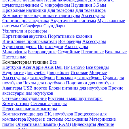
шумоподавлением
С микрофоном
Наушники 3,5 мм
Проводные наушники
Для телефона
Для телевизора
Компьютерные наушники и гарнитуры
Аксессуары
Стационарная акустика
Акустические системы
Музыкальные
системы
Сабвуферы
Саундбары
Усилители и ресиверы
Портативная акустика
Портативные колонки
Виниловые проигрыватели
Все бренды
Аксессуары
Аудио рекордеры
Портастудии
Аксессуары
Микрофоны
Беспроводные
Студийные
Петличные
Вокальные
Настольные
Компьютерная техника
Все
Ноутбуки
Acer
Apple
Asus
Dell
HP
Lenovo
Все бренды
Недорогие
Для учебы
Для работы
Игровые
Мощные
Аксессуары для ноутбуков
Рюкзаки для ноутбуков
Сумки для
ноутбуков
Чехлы для ноутбуков
Подставки для ноутбука
Адаптеры USB портов
Блоки питания для ноутбуков
Прочие
аксессуары для ноутбуков
Сетевое оборудование
Роутеры и маршрутизаторы
Коммутаторы
Сетевые адаптеры
Персональные компьютеры
Комплектующие для ПК, ноутбуков
Процессоры для
компьютера
Кулеры и системы охлаждения
Материнские
платы
Оперативная память (RAM)
Видеокарты
Жесткие