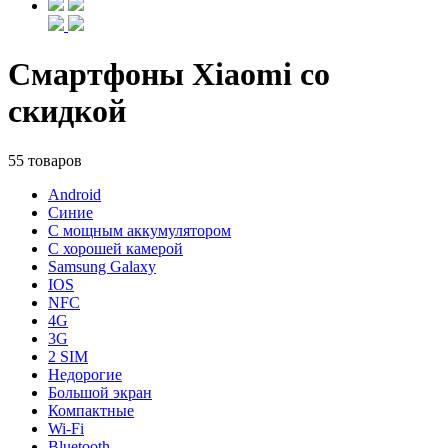
Смартфоны Xiaomi со
скидкой
55 товаров
Android
Синие
С мощным аккумулятором
С хорошей камерой
Samsung Galaxy
IOS
NFC
4G
3G
2 SIM
Недорогие
Большой экран
Компактные
Wi-Fi
Bluetooth