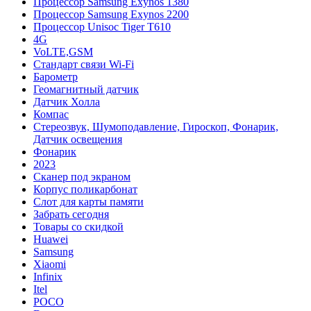
Процессор Samsung Exynos 1380
Процессор Samsung Exynos 2200
Процессор Unisoc Tiger T610
4G
VoLTE,GSM
Cтандарт связи Wi-Fi
Барометр
Геомагнитный датчик
Датчик Холла
Компас
Стереозвук, Шумоподавление, Гироскоп, Фонарик,
Датчик освещения
Фонарик
2023
Сканер под экраном
Корпус поликарбонат
Слот для карты памяти
Забрать сегодня
Товары со скидкой
Huawei
Samsung
Xiaomi
Infinix
Itel
POCO