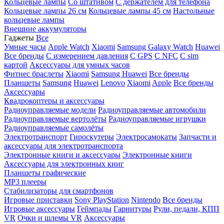
Кольцевые лампы
Со штативом
C держателем для телефона
Кольцевые лампы 26 см
Кольцевые лампы 45 см
Настольные
кольцевые лампы
Внешние аккумуляторы
Гаджеты
Все
Умные часы
Apple Watch
Xiaomi
Samsung Galaxy Watch
Huawei
Все бренды
C измерением давления
C GPS
C NFC
C sim
картой
Аксессуары для умных часов
Фитнес браслеты
Xiaomi
Samsung
Huawei
Все бренды
Планшеты
Samsung
Huawei
Lenovo
Xiaomi
Apple
Все бренды
Аксессуары
Квадрокоптеры и аксессуары
Радиоуправляемые модели
Радиоуправляемые автомобили
Радиоуправляемые вертолёты
Радиоуправляемые игрушки
Радиоуправляемые самолёты
Электротранспорт
Гироскутеры
Электросамокаты
Запчасти и
аксессуары для электротранспорта
Электронные книги и аксессуары
Электронные книги
Аксессуары для электронных книг
Планшеты графические
MP3 плееры
Стабилизаторы для смартфонов
Игровые приставки
Sony PlayStation
Nintendo
Все бренды
Игровые аксессуары
Геймпады
Гарнитуры
Рули, педали, КПП
VR
Очки и шлемы VR
Аксессуары