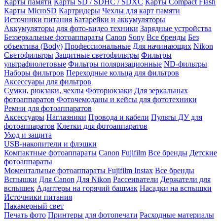
Карты памяти
Карты SD / SDHC / SDXC
Карты Compact Flash
Карты MicroSD
Картридеры
Чехлы для карт памяти
Источники питания
Батарейки и аккумуляторы
Аккумуляторы для фото-видео техники
Зарядные устройства
Беззеркальные фотоаппараты
Canon
Sony
Все бренды
Без
объектива (Body)
Профессиональные
Для начинающих
Nikon
Светофильтры
Защитные светофильтры
Фильтры
ультрафиолетовые
Фильтры поляризационные
ND-фильтры
Наборы фильтров
Переходные кольца для фильтров
Аксессуары для фильтров
Сумки, рюкзаки, чехлы
Фоторюкзаки
Для зеркальных
фотоаппаратов
Фоточемоданы и кейсы для фототехники
Ремни для фотоаппаратов
Аксессуары
Наглазники
Провода и кабели
Пульты ДУ для
фотоаппаратов
Клетки для фотоаппаратов
Уход и защита
USB-накопители и флэшки
Компактные фотоаппараты
Canon
Fujifilm
Все бренды
Детские
фотоаппараты
Моментальные фотоаппараты
Fujifilm Instax
Все бренды
Вспышки
Для Canon
Для Nikon
Рассеиватели
Держатели для
вспышек
Адаптеры на горячий башмак
Насадки на вспышки
Источники питания
Накамерный свет
Печать фото
Принтеры для фотопечати
Расходные материалы