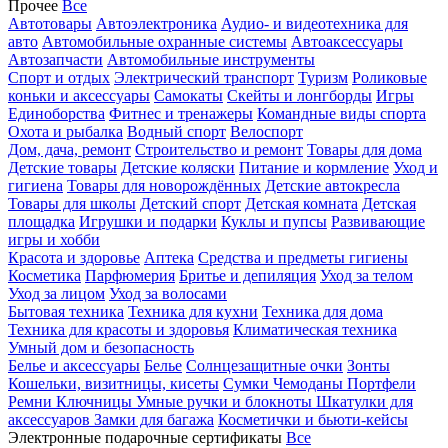
Прочее
Все
Автотовары
Автоэлектроника
Аудио- и видеотехника для
авто
Автомобильные охранные системы
Автоаксессуары
Автозапчасти
Автомобильные инструменты
Спорт и отдых
Электрический транспорт
Туризм
Роликовые
коньки и аксессуары
Самокаты
Скейты и лонгборды
Игры
Единоборства
Фитнес и тренажеры
Командные виды спорта
Охота и рыбалка
Водный спорт
Велоспорт
Дом, дача, ремонт
Строительство и ремонт
Товары для дома
Детские товары
Детские коляски
Питание и кормление
Уход и
гигиена
Товары для новорождённых
Детские автокресла
Товары для школы
Детский спорт
Детская комната
Детская
площадка
Игрушки и подарки
Куклы и пупсы
Развивающие
игры и хобби
Красота и здоровье
Аптека
Средства и предметы гигиены
Косметика
Парфюмерия
Бритье и депиляция
Уход за телом
Уход за лицом
Уход за волосами
Бытовая техника
Техника для кухни
Техника для дома
Техника для красоты и здоровья
Климатическая техника
Умный дом и безопасность
Белье и аксессуары
Белье
Солнцезащитные очки
Зонты
Кошельки, визитницы, кисеты
Сумки
Чемоданы
Портфели
Ремни
Ключницы
Умные ручки и блокноты
Шкатулки для
аксессуаров
Замки для багажа
Косметички и бьюти-кейсы
Электронные подарочные сертификаты
Все