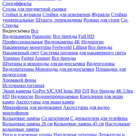
Спецэффекты
Столы для предметной съемки
Стойки и журавли
Стойки для освещения
Журавли
Стойки
универсальные
Штанги, перекладины
Ролики для стоек
Си-
Стенды
Видеосъемка
Все
Видеокамеры
Panasonic
Все бренды
Full HD
Профессиональные
Видеокамеры 4K
Недорогие
Накамерные мониторы
Feelworld
Lilliput
Все бренды
Накамерный свет
Системы питания для накамерного света
Yongnuo
Fujimi
Aputure
Все бренды
Штативы и моноподы для видеосъемки
Видеоголовы
Видеоштативы
Моноподы для видеосъемки
Площадки для
видеоголов
Хромакей фоны
Источники питания
Экшн камеры
GoPro
SJCAM
Insta 360
DJI
Все бренды
4K Ultra
HD
Недорогие
Водонепроницаемые
Крепления для экшн
камер
Аксессуары для экшн камер
Микрофоны для видеокамер
Аксессуары для видео
микрофонов
Кольцевые лампы
Со штативом
C держателем для телефона
Кольцевые лампы 26 см
Кольцевые лампы 45 см
Настольные
кольцевые лампы
Риги и плечевые упоры
Наплечные штативы
Держатели и