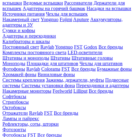
вспышки
Ведомые вспышки
Рассеиватели
Держатели для
вспышек
Адаптеры на горячий башмак
Насадки на вспышки
Источники питания
Чехлы для вспышек
Накамерный свет
Yongnuo
Fujimi
Aputure
Аккумуляторы,
адаптеры и ЗУ
Сумки и кофры
Адаптеры и переходники
Калибраторы и шкалы
Постоянный свет
Raylab
Yongnuo
FST
Godox
Все бренды
Комплекты постоянного света
LED-осветители
Штативы и моноподы
Штативы
Штативные головы
Моноподы
Площадки для штативов
Чехлы для штативов
Фотофоны
Raylab
Colorama
FST
Все бренды
Бумажные фоны
Хромакей фоны
Виниловые фоны
Системы крепления
Зажимы, держатели, муфты
Подвесные
системы
Системы установки фона
Переходники и адаптеры
Накамерные мониторы
Feelworld
Lilliput
Все бренды
Софтбоксы
Стрипбоксы
Октобоксы
Отражатели
Raylab
FST
Все бренды
Лампы и пайрекс
Рефлекторы, соты, шторки
Фотозонты
Фотобоксы
FST
Все бренды