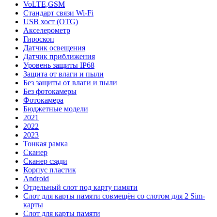
VoLTE,GSM
Стандарт связи Wi-Fi
USB хост (OTG)
Акселерометр
Гироскоп
Датчик освещения
Датчик приближения
Уровень защиты IP68
Защита от влаги и пыли
Без защиты от влаги и пыли
Без фотокамеры
Фотокамера
Бюджетные модели
2021
2022
2023
Тонкая рамка
Сканер
Сканер сзади
Корпус пластик
Android
Отдельный слот под карту памяти
Слот для карты памяти совмещён со слотом для 2 Sim-
карты
Слот для карты памяти