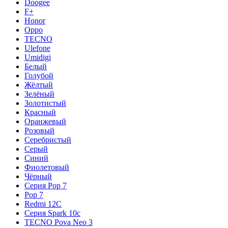
Doogee
F+
Honor
Oppo
TECNO
Ulefone
Umidigi
Белый
Голубой
Жёлтый
Зелёный
Золотистый
Красный
Оранжевый
Розовый
Серебристый
Серый
Синий
Фиолетовый
Чёрный
Серия Pop 7
Pop 7
Redmi 12C
Серия Spark 10c
TECNO Pova Neo 3