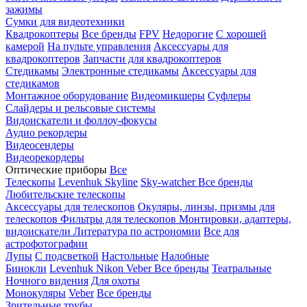
зажимы
Сумки для видеотехники
Квадрокоптеры
Все бренды
FPV
Недорогие
С хорошей
камерой
На пульте управления
Аксессуары для
квадрокоптеров
Запчасти для квадрокоптеров
Стедикамы
Электронные стедикамы
Аксессуары для
стедикамов
Монтажное оборудование
Видеомикшеры
Суфлеры
Слайдеры и рельсовые системы
Видоискатели и фоллоу-фокусы
Аудио рекордеры
Видеосендеры
Видеорекордеры
Оптические приборы
Все
Телескопы
Levenhuk Skyline
Sky-watcher
Все бренды
Любительские телескопы
Аксессуары для телескопов
Окуляры, линзы, призмы для
телескопов
Фильтры для телескопов
Монтировки, адаптеры,
видоискатели
Литература по астрономии
Все для
астрофотографии
Лупы
С подсветкой
Настольные
Налобные
Бинокли
Levenhuk
Nikon
Veber
Все бренды
Театральные
Ночного видения
Для охоты
Монокуляры
Veber
Все бренды
Зрительные трубы