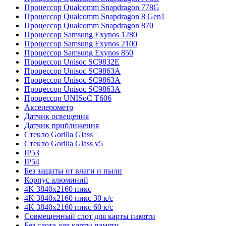
Процессор Qualcomm Snapdragon 778G
Процессор Qualcomm Snapdragon 8 Gen1
Процессор Qualcomm Snapdragon 870
Процессор Samsung Exynos 1280
Процессор Samsung Exynos 2100
Процессор Samsung Exynos 850
Процессор Unisoc SC9832E
Процессор Unisoc SC9863A
Процессор Unisoc SC9863A
Процессор Unisoc SC9863A
Процессор UNISoC T606
Акселерометр
Датчик освещения
Датчик приближения
Стекло Gorilla Glass
Стекло Gorilla Glass v5
IP53
IP54
Без защиты от влаги и пыли
Корпус алюминий
4K 3840x2160 пикс
4K 3840x2160 пикс 30 к/с
4K 3840x2160 пикс 60 к/с
Совмещенный слот для карты памяти
Без слота для карты памяти