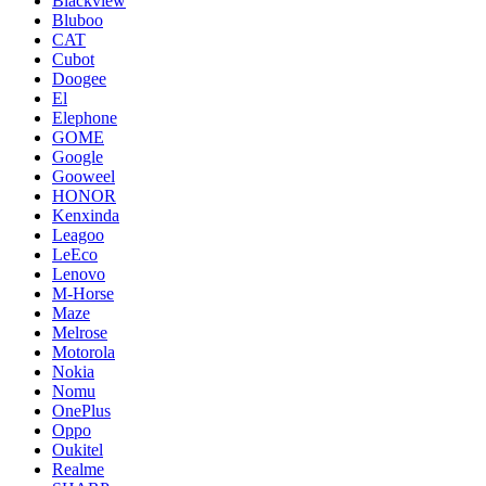
Blackview
Bluboo
CAT
Cubot
Doogee
El
Elephone
GOME
Google
Gooweel
HONOR
Kenxinda
Leagoo
LeEco
Lenovo
M-Horse
Maze
Melrose
Motorola
Nokia
Nomu
OnePlus
Oppo
Oukitel
Realme