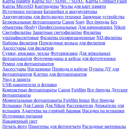
Карты памяти
Карты SD / SDHC / SDXC
Карты Compact Flash
Карты MicroSD
Картридеры
Чехлы для карт памяти
Источники питания
Батарейки и аккумуляторы
Аккумуляторы для фото-видео техники
Зарядные устройства
Беззеркальные фотоаппараты
Canon
Sony
Все бренды
Без
объектива (Body)
Профессиональные
Для начинающих
Nikon
Светофильтры
Защитные светофильтры
Фильтры
ультрафиолетовые
Фильтры поляризационные
ND-фильтры
Наборы фильтров
Переходные кольца для фильтров
Аксессуары для фильтров
Сумки, рюкзаки, чехлы
Фоторюкзаки
Для зеркальных
фотоаппаратов
Фоточемоданы и кейсы для фототехники
Ремни для фотоаппаратов
Аксессуары
Наглазники
Провода и кабели
Пульты ДУ для
фотоаппаратов
Клетки для фотоаппаратов
Уход и защита
USB-накопители и флэшки
Компактные фотоаппараты
Canon
Fujifilm
Все бренды
Детские
фотоаппараты
Моментальные фотоаппараты
Fujifilm Instax
Все бренды
Вспышки
Для Canon
Для Nikon
Рассеиватели
Держатели для
вспышек
Адаптеры на горячий башмак
Насадки на вспышки
Источники питания
Накамерный свет
Печать фото
Принтеры для фотопечати
Расходные материалы