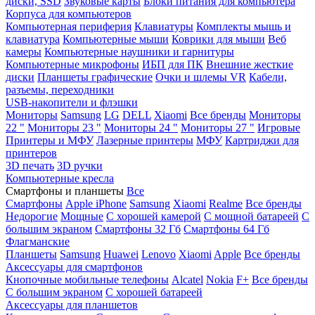
диски, SSD
Звуковые карты
Блоки питания для компьютера
Корпуса для компьютеров
Компьютерная периферия
Клавиатуры
Комплекты мышь и
клавиатура
Компьютерные мыши
Коврики для мыши
Веб
камеры
Компьютерные наушники и гарнитуры
Компьютерные микрофоны
ИБП для ПК
Внешние жесткие
диски
Планшеты графические
Очки и шлемы VR
Кабели,
разъемы, переходники
USB-накопители и флэшки
Мониторы
Samsung
LG
DELL
Xiaomi
Все бренды
Мониторы
22 "
Мониторы 23 "
Мониторы 24 "
Мониторы 27 "
Игровые
Принтеры и МФУ
Лазерные принтеры
МФУ
Картриджи для
принтеров
3D печать
3D ручки
Компьютерные кресла
Смартфоны и планшеты
Все
Смартфоны
Apple iPhone
Samsung
Xiaomi
Realme
Все бренды
Недорогие
Мощные
С хорошей камерой
С мощной батареей
С
большим экраном
Смартфоны 32 Гб
Смартфоны 64 Гб
Флагманские
Планшеты
Samsung
Huawei
Lenovo
Xiaomi
Apple
Все бренды
Аксессуары для смартфонов
Кнопочные мобильные телефоны
Alcatel
Nokia
F+
Все бренды
С большим экраном
С хорошей батареей
Аксессуары для планшетов