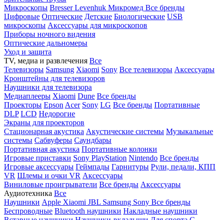
Микроскопы
Bresser
Levenhuk
Микромед
Все бренды
Цифровые
Оптические
Детские
Биологические
USB
микроскопы
Аксессуары для микроскопов
Приборы ночного видения
Оптические дальномеры
Уход и защита
TV, медиа и развлечения
Все
Телевизоры
Samsung
Xiaomi
Sony
Все телевизоры
Аксессуары
Кронштейны для телевизоров
Наушники для телевизора
Медиаплееры
Xiaomi
Dune
Все бренды
Проекторы
Epson
Acer
Sony
LG
Все бренды
Портативные
DLP
LCD
Недорогие
Экраны для проекторов
Стационарная акустика
Акустические системы
Музыкальные
системы
Сабвуферы
Саундбары
Портативная акустика
Портативные колонки
Игровые приставки
Sony PlayStation
Nintendo
Все бренды
Игровые аксессуары
Геймпады
Гарнитуры
Рули, педали, КПП
VR
Шлемы и очки VR
Аксессуары
Виниловые проигрыватели
Все бренды
Аксессуары
Аудиотехника
Все
Наушники
Apple
Xiaomi
JBL
Samsung
Sony
Все бренды
Беспроводные
Bluetooth наушники
Накладные наушники
Вставные наушники
Наушники-вкладыши
Для спорта
С