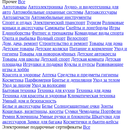
Прочее
Все
Автотовары
Автоэлектроника
Аудио- и видеотехника для
авто
Автомобильные охранные системы
Автоаксессуары
Автозапчасти
Автомобильные инструменты
Спорт и отдых
Электрический транспорт
Туризм
Роликовые
коньки и аксессуары
Самокаты
Скейты и лонгборды
Игры
Единоборства
Фитнес и тренажеры
Командные виды спорта
Охота и рыбалка
Водный спорт
Велоспорт
Дом, дача, ремонт
Строительство и ремонт
Товары для дома
Детские товары
Детские коляски
Питание и кормление
Уход и
гигиена
Товары для новорождённых
Детские автокресла
Товары для школы
Детский спорт
Детская комната
Детская
площадка
Игрушки и подарки
Куклы и пупсы
Развивающие
игры и хобби
Красота и здоровье
Аптека
Средства и предметы гигиены
Косметика
Парфюмерия
Бритье и депиляция
Уход за телом
Уход за лицом
Уход за волосами
Бытовая техника
Техника для кухни
Техника для дома
Техника для красоты и здоровья
Климатическая техника
Умный дом и безопасность
Белье и аксессуары
Белье
Солнцезащитные очки
Зонты
Кошельки, визитницы, кисеты
Сумки
Чемоданы
Портфели
Ремни
Ключницы
Умные ручки и блокноты
Шкатулки для
аксессуаров
Замки для багажа
Косметички и бьюти-кейсы
Электронные подарочные сертификаты
Все