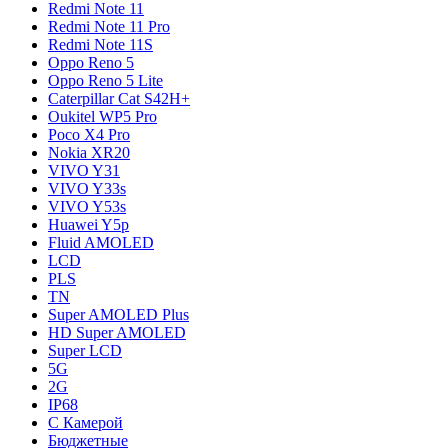
Redmi Note 11
Redmi Note 11 Pro
Redmi Note 11S
Oppo Reno 5
Oppo Reno 5 Lite
Caterpillar Cat S42H+
Oukitel WP5 Pro
Poco X4 Pro
Nokia XR20
VIVO Y31
VIVO Y33s
VIVO Y53s
Huawei Y5p
Fluid AMOLED
LCD
PLS
TN
Super AMOLED Plus
HD Super AMOLED
Super LCD
5G
2G
IP68
С Камерой
Бюджетные