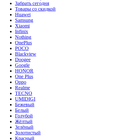
Забрать сегодня
Товары со скидкой
Huawei
Samsung
Xiaomi
Infinix
Nothing
OnePlus
POCO
Blackview
Doogee
Google
HONOR
One Plus
Oppo
Realme
TECNO
UMIDIGI
Бежевый
Белый
Голубой
Жёлтый
Зелёный
Золотистый
Красный