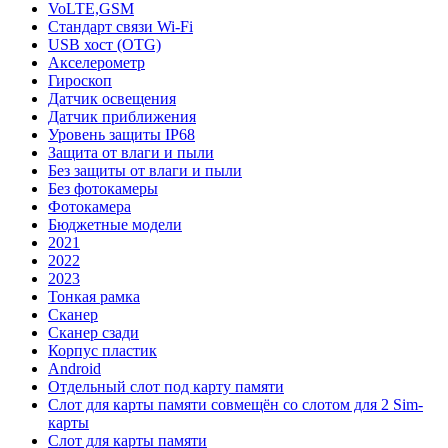
VoLTE,GSM
Стандарт связи Wi-Fi
USB хост (OTG)
Акселерометр
Гироскоп
Датчик освещения
Датчик приближения
Уровень защиты IP68
Защита от влаги и пыли
Без защиты от влаги и пыли
Без фотокамеры
Фотокамера
Бюджетные модели
2021
2022
2023
Тонкая рамка
Сканер
Сканер сзади
Корпус пластик
Android
Отдельный слот под карту памяти
Слот для карты памяти совмещён со слотом для 2 Sim-
карты
Слот для карты памяти