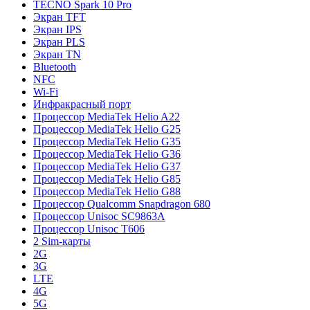
TECNO Spark 10 Pro
Экран TFT
Экран IPS
Экран PLS
Экран TN
Bluetooth
NFC
Wi-Fi
Инфракрасный порт
Процессор MediaTek Helio A22
Процессор MediaTek Helio G25
Процессор MediaTek Helio G35
Процессор MediaTek Helio G36
Процессор MediaTek Helio G37
Процессор MediaTek Helio G85
Процессор MediaTek Helio G88
Процессор Qualcomm Snapdragon 680
Процессор Unisoc SC9863A
Процессор Unisoc T606
2 Sim-карты
2G
3G
LTE
4G
5G