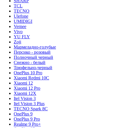
SHARP
TCL
TECNO
Ulefone
UMIDIGI
Vernee
Vivo
YU FLY
Zoji
Мармеладно-голубые
Персико - розовый
Полночный черный
Снежно - белый
Трюфельно-черный
OnePlus 10 Pro
Xiaomi Redmi 10C
Xiaomi 12
Xiaomi 12 Pro
Xiaomi 12X
Itel Vision 3
Itel Vision 3 Plus
TECNO Spark 8C
OnePlus 9
OnePlus 9 Pro
Realme 9 Pro+