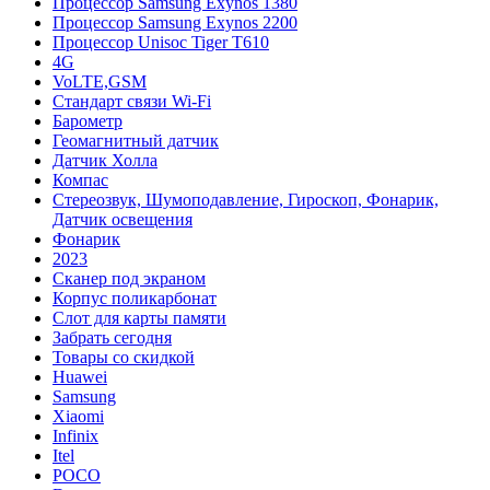
Процессор Samsung Exynos 1380
Процессор Samsung Exynos 2200
Процессор Unisoc Tiger T610
4G
VoLTE,GSM
Cтандарт связи Wi-Fi
Барометр
Геомагнитный датчик
Датчик Холла
Компас
Стереозвук, Шумоподавление, Гироскоп, Фонарик,
Датчик освещения
Фонарик
2023
Сканер под экраном
Корпус поликарбонат
Слот для карты памяти
Забрать сегодня
Товары со скидкой
Huawei
Samsung
Xiaomi
Infinix
Itel
POCO