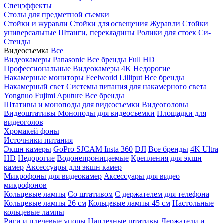
Спецэффекты
Столы для предметной съемки
Стойки и журавли
Стойки для освещения
Журавли
Стойки
универсальные
Штанги, перекладины
Ролики для стоек
Си-
Стенды
Видеосъемка
Все
Видеокамеры
Panasonic
Все бренды
Full HD
Профессиональные
Видеокамеры 4K
Недорогие
Накамерные мониторы
Feelworld
Lilliput
Все бренды
Накамерный свет
Системы питания для накамерного света
Yongnuo
Fujimi
Aputure
Все бренды
Штативы и моноподы для видеосъемки
Видеоголовы
Видеоштативы
Моноподы для видеосъемки
Площадки для
видеоголов
Хромакей фоны
Источники питания
Экшн камеры
GoPro
SJCAM
Insta 360
DJI
Все бренды
4K Ultra
HD
Недорогие
Водонепроницаемые
Крепления для экшн
камер
Аксессуары для экшн камер
Микрофоны для видеокамер
Аксессуары для видео
микрофонов
Кольцевые лампы
Со штативом
C держателем для телефона
Кольцевые лампы 26 см
Кольцевые лампы 45 см
Настольные
кольцевые лампы
Риги и плечевые упоры
Наплечные штативы
Держатели и