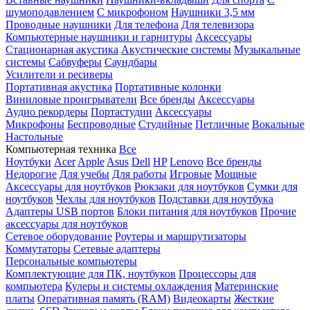
шумоподавлением
С микрофоном
Наушники 3,5 мм
Проводные наушники
Для телефона
Для телевизора
Компьютерные наушники и гарнитуры
Аксессуары
Стационарная акустика
Акустические системы
Музыкальные
системы
Сабвуферы
Саундбары
Усилители и ресиверы
Портативная акустика
Портативные колонки
Виниловые проигрыватели
Все бренды
Аксессуары
Аудио рекордеры
Портастудии
Аксессуары
Микрофоны
Беспроводные
Студийные
Петличные
Вокальные
Настольные
Компьютерная техника
Все
Ноутбуки
Acer
Apple
Asus
Dell
HP
Lenovo
Все бренды
Недорогие
Для учебы
Для работы
Игровые
Мощные
Аксессуары для ноутбуков
Рюкзаки для ноутбуков
Сумки для
ноутбуков
Чехлы для ноутбуков
Подставки для ноутбука
Адаптеры USB портов
Блоки питания для ноутбуков
Прочие
аксессуары для ноутбуков
Сетевое оборудование
Роутеры и маршрутизаторы
Коммутаторы
Сетевые адаптеры
Персональные компьютеры
Комплектующие для ПК, ноутбуков
Процессоры для
компьютера
Кулеры и системы охлаждения
Материнские
платы
Оперативная память (RAM)
Видеокарты
Жесткие