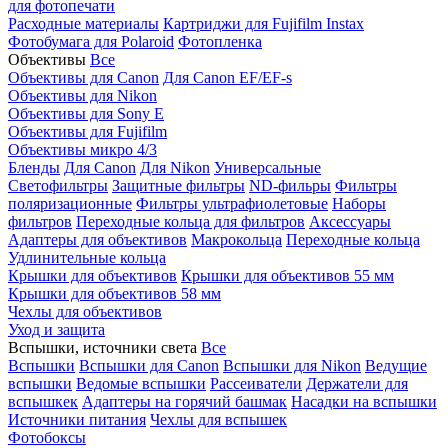
для фотопечати
Расходные материалы
Картриджи для Fujifilm Instax
Фотобумага для Polaroid
Фотопленка
Объективы
Все
Объективы для Canon
Для Canon EF/EF-s
Объективы для Nikon
Объективы для Sony E
Объективы для Fujifilm
Объективы микро 4/3
Бленды
Для Canon
Для Nikon
Универсальные
Светофильтры
Защитные фильтры
ND-фильры
Фильтры
поляризационные
Фильтры ультрафиолетовые
Наборы
фильтров
Переходные кольца для фильтров
Аксессуары
Адаптеры для объективов
Макрокольца
Переходные кольца
Удлинительные кольца
Крышки для объективов
Крышки для объективов 55 мм
Крышки для объективов 58 мм
Чехлы для объективов
Уход и защита
Вспышки, источники света
Все
Вспышки
Вспышки для Canon
Вспышки для Nikon
Ведущие
вспышки
Ведомые вспышки
Рассеиватели
Держатели для
вспышкек
Адаптеры на горячий башмак
Насадки на вспышки
Источники питания
Чехлы для вспышек
Фотобоксы