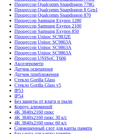
Процессор Qualcomm Snapdragon 778G
Процессор Qualcomm Snapdragon 8 Gen1
Процессор Qualcomm Snapdragon 870
Процессор Samsung Exynos 1280
Процессор Samsung Exynos 2100
Процессор Samsung Exynos 850
Процессор Unisoc SC9832E
Процессор Unisoc SC9863A
Процессор Unisoc SC9863A
Процессор Unisoc SC9863A
Процессор UNISoC T606
Акселерометр
Датчик освещения
Датчик приближения
Стекло Gorilla Glass
Стекло Gorilla Glass v5
IP53
IP54
Без защиты от влаги и пыли
Корпус алюминий
4K 3840x2160 пикс
4K 3840x2160 пикс 30 к/с
4K 3840x2160 пикс 60 к/с
Совмещенный слот для карты памяти
Без слота для карты памяти