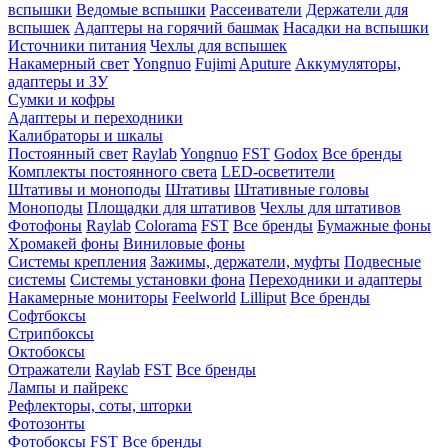
вспышки
Ведомые вспышки
Рассеиватели
Держатели для
вспышек
Адаптеры на горячий башмак
Насадки на вспышки
Источники питания
Чехлы для вспышек
Накамерный свет
Yongnuo
Fujimi
Aputure
Аккумуляторы,
адаптеры и ЗУ
Сумки и кофры
Адаптеры и переходники
Калибраторы и шкалы
Постоянный свет
Raylab
Yongnuo
FST
Godox
Все бренды
Комплекты постоянного света
LED-осветители
Штативы и моноподы
Штативы
Штативные головы
Моноподы
Площадки для штативов
Чехлы для штативов
Фотофоны
Raylab
Colorama
FST
Все бренды
Бумажные фоны
Хромакей фоны
Виниловые фоны
Системы крепления
Зажимы, держатели, муфты
Подвесные
системы
Системы установки фона
Переходники и адаптеры
Накамерные мониторы
Feelworld
Lilliput
Все бренды
Софтбоксы
Стрипбоксы
Октобоксы
Отражатели
Raylab
FST
Все бренды
Лампы и пайрекс
Рефлекторы, соты, шторки
Фотозонты
Фотобоксы
FST
Все бренды