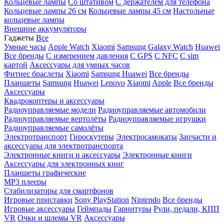
Кольцевые лампы
Со штативом
C держателем для телефона
Кольцевые лампы 26 см
Кольцевые лампы 45 см
Настольные
кольцевые лампы
Внешние аккумуляторы
Гаджеты
Все
Умные часы
Apple Watch
Xiaomi
Samsung Galaxy Watch
Huawei
Все бренды
C измерением давления
C GPS
C NFC
C sim
картой
Аксессуары для умных часов
Фитнес браслеты
Xiaomi
Samsung
Huawei
Все бренды
Планшеты
Samsung
Huawei
Lenovo
Xiaomi
Apple
Все бренды
Аксессуары
Квадрокоптеры и аксессуары
Радиоуправляемые модели
Радиоуправляемые автомобили
Радиоуправляемые вертолёты
Радиоуправляемые игрушки
Радиоуправляемые самолёты
Электротранспорт
Гироскутеры
Электросамокаты
Запчасти и
аксессуары для электротранспорта
Электронные книги и аксессуары
Электронные книги
Аксессуары для электронных книг
Планшеты графические
MP3 плееры
Стабилизаторы для смартфонов
Игровые приставки
Sony PlayStation
Nintendo
Все бренды
Игровые аксессуары
Геймпады
Гарнитуры
Рули, педали, КПП
VR
Очки и шлемы VR
Аксессуары