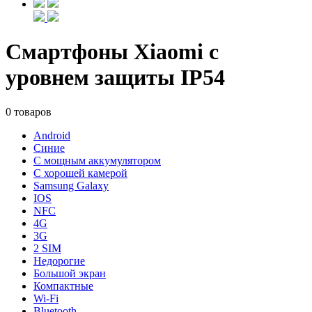
Смартфоны Xiaomi с
уровнем защиты IP54
0 товаров
Android
Синие
С мощным аккумулятором
С хорошей камерой
Samsung Galaxy
IOS
NFC
4G
3G
2 SIM
Недорогие
Большой экран
Компактные
Wi-Fi
Bluetooth