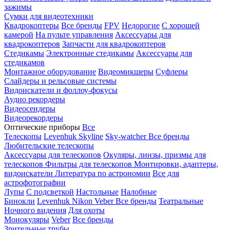
зажимы
Сумки для видеотехники
Квадрокоптеры
Все бренды
FPV
Недорогие
С хорошей
камерой
На пульте управления
Аксессуары для
квадрокоптеров
Запчасти для квадрокоптеров
Стедикамы
Электронные стедикамы
Аксессуары для
стедикамов
Монтажное оборудование
Видеомикшеры
Суфлеры
Слайдеры и рельсовые системы
Видоискатели и фоллоу-фокусы
Аудио рекордеры
Видеосендеры
Видеорекордеры
Оптические приборы
Все
Телескопы
Levenhuk Skyline
Sky-watcher
Все бренды
Любительские телескопы
Аксессуары для телескопов
Окуляры, линзы, призмы для
телескопов
Фильтры для телескопов
Монтировки, адаптеры,
видоискатели
Литература по астрономии
Все для
астрофотографии
Лупы
С подсветкой
Настольные
Налобные
Бинокли
Levenhuk
Nikon
Veber
Все бренды
Театральные
Ночного видения
Для охоты
Монокуляры
Veber
Все бренды
Зрительные трубы