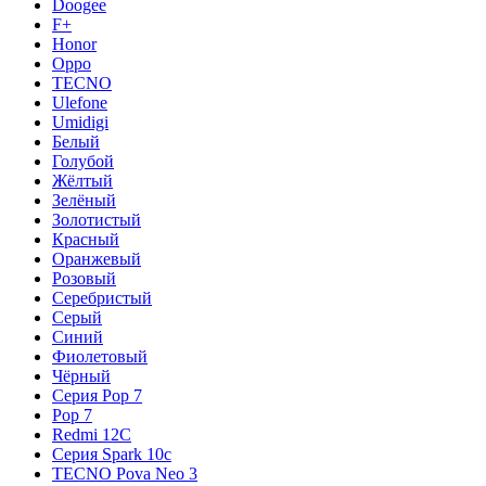
Doogee
F+
Honor
Oppo
TECNO
Ulefone
Umidigi
Белый
Голубой
Жёлтый
Зелёный
Золотистый
Красный
Оранжевый
Розовый
Серебристый
Серый
Синий
Фиолетовый
Чёрный
Серия Pop 7
Pop 7
Redmi 12C
Серия Spark 10c
TECNO Pova Neo 3