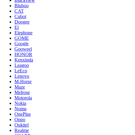
Blackview
Bluboo
CAT
Cubot
Doogee
El
Elephone
GOME
Google
Gooweel
HONOR
Kenxinda
Leagoo
LeEco
Lenovo
M-Horse
Maze
Melrose
Motorola
Nokia
Nomu
OnePlus
Oppo
Oukitel
Realme