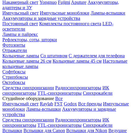
Накамерный свет
Yongnuo
Fujimi
Aputure
Аккумуляторы,
адаптеры и ЗУ
Импульсный свет
Импульсные моноблоки
Лампы-вспышки
Аккумуляторы и зарядные устройства
Постоянный свет
Комплекты постоянного света
LED-
осветители
Лампы и пайрекс
Рефлекторы, соты, шторки
Фотозонты
Отражатели
Кольцевые лампы
Со штативом
С держателем для телефона
Кольцевые лампы 26 см
Кольцевые лампы 45 см
Настольные
кольцевые лампы
Софтбоксы
Стрипбоксы
Октобоксы
Средства синхронизации
Радиосинхронизаторы
ИК
синхронизаторы
TTL-синхронизаторы
Синхрокабели
Студийное оборудование
Все
Импульсный свет
Raylab
FST
Godox
Все бренды
Импульсные
моноблоки
Лампы-вспышки
Аккумуляторы и зарядные
устройства
Средства синхронизации
Радиосинхронизаторы
ИК
синхронизаторы
TTL-синхронизаторы
Синхрокабели
Вспышки
Вспышки для Canon
Вспышки для Nikon
Ведущие