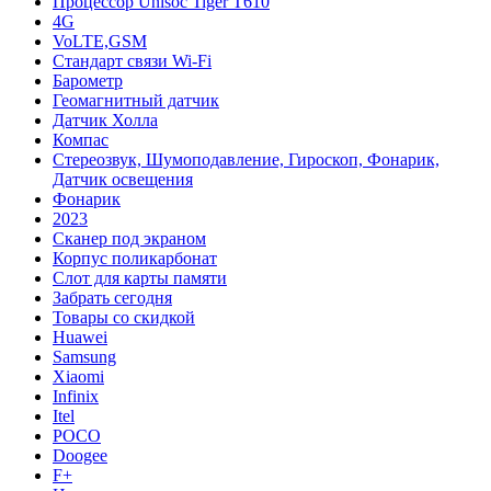
Процессор Unisoc Tiger T610
4G
VoLTE,GSM
Cтандарт связи Wi-Fi
Барометр
Геомагнитный датчик
Датчик Холла
Компас
Стереозвук, Шумоподавление, Гироскоп, Фонарик,
Датчик освещения
Фонарик
2023
Сканер под экраном
Корпус поликарбонат
Слот для карты памяти
Забрать сегодня
Товары со скидкой
Huawei
Samsung
Xiaomi
Infinix
Itel
POCO
Doogee
F+