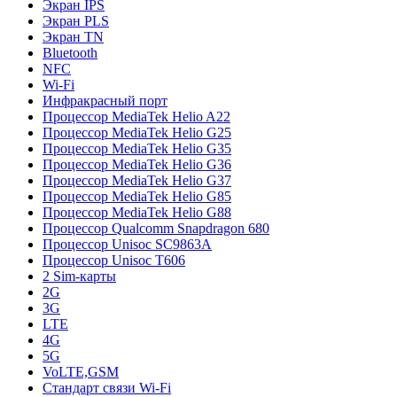
Экран IPS
Экран PLS
Экран TN
Bluetooth
NFC
Wi-Fi
Инфракрасный порт
Процессор MediaTek Helio A22
Процессор MediaTek Helio G25
Процессор MediaTek Helio G35
Процессор MediaTek Helio G36
Процессор MediaTek Helio G37
Процессор MediaTek Helio G85
Процессор MediaTek Helio G88
Процессор Qualcomm Snapdragon 680
Процессор Unisoc SC9863A
Процессор Unisoc T606
2 Sim-карты
2G
3G
LTE
4G
5G
VoLTE,GSM
Стандарт связи Wi-Fi