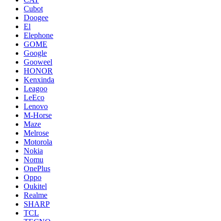
Cubot
Doogee
El
Elephone
GOME
Google
Gooweel
HONOR
Kenxinda
Leagoo
LeEco
Lenovo
M-Horse
Maze
Melrose
Motorola
Nokia
Nomu
OnePlus
Oppo
Oukitel
Realme
SHARP
TCL