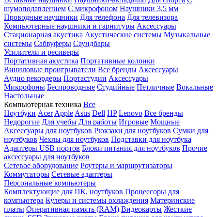
шумоподавлением
С микрофоном
Наушники 3,5 мм
Проводные наушники
Для телефона
Для телевизора
Компьютерные наушники и гарнитуры
Аксессуары
Стационарная акустика
Акустические системы
Музыкальные
системы
Сабвуферы
Саундбары
Усилители и ресиверы
Портативная акустика
Портативные колонки
Виниловые проигрыватели
Все бренды
Аксессуары
Аудио рекордеры
Портастудии
Аксессуары
Микрофоны
Беспроводные
Студийные
Петличные
Вокальные
Настольные
Компьютерная техника
Все
Ноутбуки
Acer
Apple
Asus
Dell
HP
Lenovo
Все бренды
Недорогие
Для учебы
Для работы
Игровые
Мощные
Аксессуары для ноутбуков
Рюкзаки для ноутбуков
Сумки для
ноутбуков
Чехлы для ноутбуков
Подставки для ноутбука
Адаптеры USB портов
Блоки питания для ноутбуков
Прочие
аксессуары для ноутбуков
Сетевое оборудование
Роутеры и маршрутизаторы
Коммутаторы
Сетевые адаптеры
Персональные компьютеры
Комплектующие для ПК, ноутбуков
Процессоры для
компьютера
Кулеры и системы охлаждения
Материнские
платы
Оперативная память (RAM)
Видеокарты
Жесткие