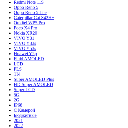
Redmi Note 11S
Oppo Reno 5
Oppo Reno 5 Lite
Caterpillar Cat S42H+
Oukitel WP5 Pro
Poco X4 Pro
Nokia XR20
VIVO Y31
VIVO Y33s
VIVO Y53s
Huawei Y5p
Fluid AMOLED
LCD
PLS
TN
Super AMOLED Plus
HD Super AMOLED
Super LCD
5G
2G
IP68
С Камерой
Бюджетные
2021
2022