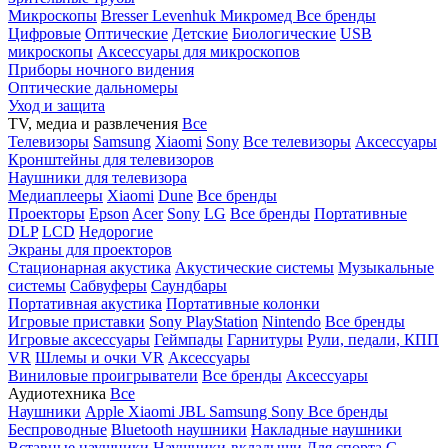
Микроскопы
Bresser
Levenhuk
Микромед
Все бренды
Цифровые
Оптические
Детские
Биологические
USB
микроскопы
Аксессуары для микроскопов
Приборы ночного видения
Оптические дальномеры
Уход и защита
TV, медиа и развлечения
Все
Телевизоры
Samsung
Xiaomi
Sony
Все телевизоры
Аксессуары
Кронштейны для телевизоров
Наушники для телевизора
Медиаплееры
Xiaomi
Dune
Все бренды
Проекторы
Epson
Acer
Sony
LG
Все бренды
Портативные
DLP
LCD
Недорогие
Экраны для проекторов
Стационарная акустика
Акустические системы
Музыкальные
системы
Сабвуферы
Саундбары
Портативная акустика
Портативные колонки
Игровые приставки
Sony PlayStation
Nintendo
Все бренды
Игровые аксессуары
Геймпады
Гарнитуры
Рули, педали, КПП
VR
Шлемы и очки VR
Аксессуары
Виниловые проигрыватели
Все бренды
Аксессуары
Аудиотехника
Все
Наушники
Apple
Xiaomi
JBL
Samsung
Sony
Все бренды
Беспроводные
Bluetooth наушники
Накладные наушники
Вставные наушники
Наушники-вкладыши
Для спорта
С