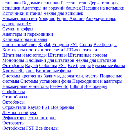
вспышки
Ведомые вспышки
Рассеиватели
Держатели для
вспышек
Адаптеры на горячий башмак
Насадки на вспышки
Источники питания
Чехлы для вспышек
Накамерный свет
Yongnuo
Fujimi
Aputure
Аккумуляторы,
адаптеры и ЗУ
Сумки и кофры
Адаптеры и переходники
Калибраторы и шкалы
Постоянный свет
Raylab
Yongnuo
FST
Godox
Все бренды
Комплекты постоянного света
LED-осветители
Штативы и моноподы
Штативы
Штативные головы
Моноподы
Площадки для штативов
Чехлы для штативов
Фотофоны
Raylab
Colorama
FST
Все бренды
Бумажные фоны
Хромакей фоны
Виниловые фоны
Системы крепления
Зажимы, держатели, муфты
Подвесные
системы
Системы установки фона
Переходники и адаптеры
Накамерные мониторы
Feelworld
Lilliput
Все бренды
Софтбоксы
Стрипбоксы
Октобоксы
Отражатели
Raylab
FST
Все бренды
Лампы и пайрекс
Рефлекторы, соты, шторки
Фотозонты
Фотобоксы
FST
Все бренды