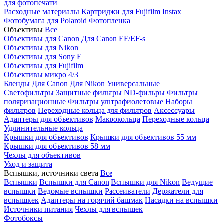
для фотопечати
Расходные материалы
Картриджи для Fujifilm Instax
Фотобумага для Polaroid
Фотопленка
Объективы
Все
Объективы для Canon
Для Canon EF/EF-s
Объективы для Nikon
Объективы для Sony E
Объективы для Fujifilm
Объективы микро 4/3
Бленды
Для Canon
Для Nikon
Универсальные
Светофильтры
Защитные фильтры
ND-фильры
Фильтры
поляризационные
Фильтры ультрафиолетовые
Наборы
фильтров
Переходные кольца для фильтров
Аксессуары
Адаптеры для объективов
Макрокольца
Переходные кольца
Удлинительные кольца
Крышки для объективов
Крышки для объективов 55 мм
Крышки для объективов 58 мм
Чехлы для объективов
Уход и защита
Вспышки, источники света
Все
Вспышки
Вспышки для Canon
Вспышки для Nikon
Ведущие
вспышки
Ведомые вспышки
Рассеиватели
Держатели для
вспышкек
Адаптеры на горячий башмак
Насадки на вспышки
Источники питания
Чехлы для вспышек
Фотобоксы