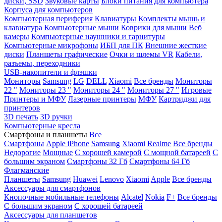
диски, SSD
Звуковые карты
Блоки питания для компьютера
Корпуса для компьютеров
Компьютерная периферия
Клавиатуры
Комплекты мышь и
клавиатура
Компьютерные мыши
Коврики для мыши
Веб
камеры
Компьютерные наушники и гарнитуры
Компьютерные микрофоны
ИБП для ПК
Внешние жесткие
диски
Планшеты графические
Очки и шлемы VR
Кабели,
разъемы, переходники
USB-накопители и флэшки
Мониторы
Samsung
LG
DELL
Xiaomi
Все бренды
Мониторы
22 "
Мониторы 23 "
Мониторы 24 "
Мониторы 27 "
Игровые
Принтеры и МФУ
Лазерные принтеры
МФУ
Картриджи для
принтеров
3D печать
3D ручки
Компьютерные кресла
Смартфоны и планшеты
Все
Смартфоны
Apple iPhone
Samsung
Xiaomi
Realme
Все бренды
Недорогие
Мощные
С хорошей камерой
С мощной батареей
С
большим экраном
Смартфоны 32 Гб
Смартфоны 64 Гб
Флагманские
Планшеты
Samsung
Huawei
Lenovo
Xiaomi
Apple
Все бренды
Аксессуары для смартфонов
Кнопочные мобильные телефоны
Alcatel
Nokia
F+
Все бренды
С большим экраном
С хорошей батареей
Аксессуары для планшетов