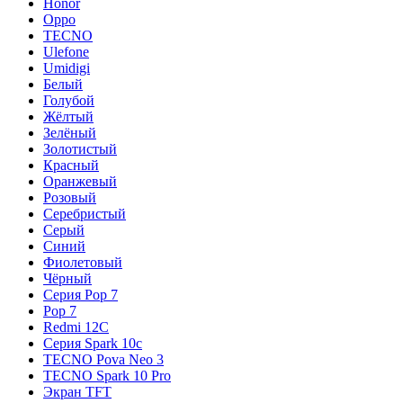
Honor
Oppo
TECNO
Ulefone
Umidigi
Белый
Голубой
Жёлтый
Зелёный
Золотистый
Красный
Оранжевый
Розовый
Серебристый
Серый
Синий
Фиолетовый
Чёрный
Серия Pop 7
Pop 7
Redmi 12C
Серия Spark 10c
TECNO Pova Neo 3
TECNO Spark 10 Pro
Экран TFT