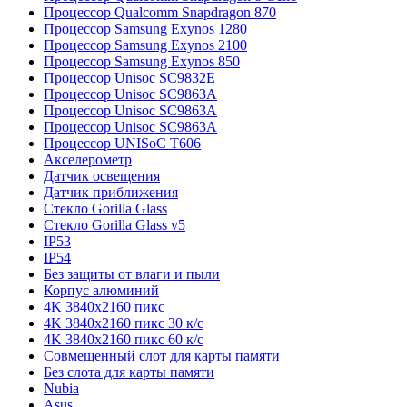
Процессор Qualcomm Snapdragon 870
Процессор Samsung Exynos 1280
Процессор Samsung Exynos 2100
Процессор Samsung Exynos 850
Процессор Unisoc SC9832E
Процессор Unisoc SC9863A
Процессор Unisoc SC9863A
Процессор Unisoc SC9863A
Процессор UNISoC T606
Акселерометр
Датчик освещения
Датчик приближения
Стекло Gorilla Glass
Стекло Gorilla Glass v5
IP53
IP54
Без защиты от влаги и пыли
Корпус алюминий
4K 3840x2160 пикс
4K 3840x2160 пикс 30 к/с
4K 3840x2160 пикс 60 к/с
Совмещенный слот для карты памяти
Без слота для карты памяти
Nubia
Asus