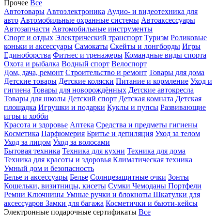
Прочее
Все
Автотовары
Автоэлектроника
Аудио- и видеотехника для
авто
Автомобильные охранные системы
Автоаксессуары
Автозапчасти
Автомобильные инструменты
Спорт и отдых
Электрический транспорт
Туризм
Роликовые
коньки и аксессуары
Самокаты
Скейты и лонгборды
Игры
Единоборства
Фитнес и тренажеры
Командные виды спорта
Охота и рыбалка
Водный спорт
Велоспорт
Дом, дача, ремонт
Строительство и ремонт
Товары для дома
Детские товары
Детские коляски
Питание и кормление
Уход и
гигиена
Товары для новорождённых
Детские автокресла
Товары для школы
Детский спорт
Детская комната
Детская
площадка
Игрушки и подарки
Куклы и пупсы
Развивающие
игры и хобби
Красота и здоровье
Аптека
Средства и предметы гигиены
Косметика
Парфюмерия
Бритье и депиляция
Уход за телом
Уход за лицом
Уход за волосами
Бытовая техника
Техника для кухни
Техника для дома
Техника для красоты и здоровья
Климатическая техника
Умный дом и безопасность
Белье и аксессуары
Белье
Солнцезащитные очки
Зонты
Кошельки, визитницы, кисеты
Сумки
Чемоданы
Портфели
Ремни
Ключницы
Умные ручки и блокноты
Шкатулки для
аксессуаров
Замки для багажа
Косметички и бьюти-кейсы
Электронные подарочные сертификаты
Все