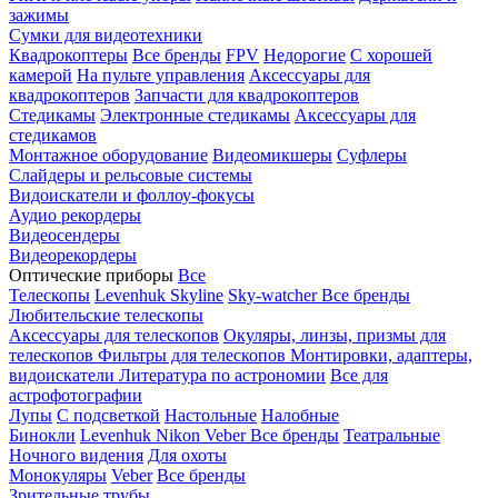
зажимы
Сумки для видеотехники
Квадрокоптеры
Все бренды
FPV
Недорогие
С хорошей
камерой
На пульте управления
Аксессуары для
квадрокоптеров
Запчасти для квадрокоптеров
Стедикамы
Электронные стедикамы
Аксессуары для
стедикамов
Монтажное оборудование
Видеомикшеры
Суфлеры
Слайдеры и рельсовые системы
Видоискатели и фоллоу-фокусы
Аудио рекордеры
Видеосендеры
Видеорекордеры
Оптические приборы
Все
Телескопы
Levenhuk Skyline
Sky-watcher
Все бренды
Любительские телескопы
Аксессуары для телескопов
Окуляры, линзы, призмы для
телескопов
Фильтры для телескопов
Монтировки, адаптеры,
видоискатели
Литература по астрономии
Все для
астрофотографии
Лупы
С подсветкой
Настольные
Налобные
Бинокли
Levenhuk
Nikon
Veber
Все бренды
Театральные
Ночного видения
Для охоты
Монокуляры
Veber
Все бренды
Зрительные трубы