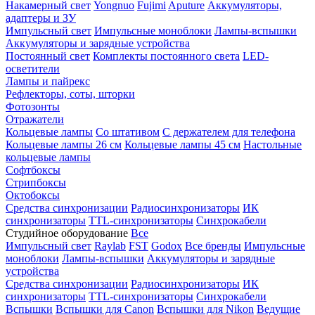
Накамерный свет
Yongnuo
Fujimi
Aputure
Аккумуляторы,
адаптеры и ЗУ
Импульсный свет
Импульсные моноблоки
Лампы-вспышки
Аккумуляторы и зарядные устройства
Постоянный свет
Комплекты постоянного света
LED-
осветители
Лампы и пайрекс
Рефлекторы, соты, шторки
Фотозонты
Отражатели
Кольцевые лампы
Со штативом
С держателем для телефона
Кольцевые лампы 26 см
Кольцевые лампы 45 см
Настольные
кольцевые лампы
Софтбоксы
Стрипбоксы
Октобоксы
Средства синхронизации
Радиосинхронизаторы
ИК
синхронизаторы
TTL-синхронизаторы
Синхрокабели
Студийное оборудование
Все
Импульсный свет
Raylab
FST
Godox
Все бренды
Импульсные
моноблоки
Лампы-вспышки
Аккумуляторы и зарядные
устройства
Средства синхронизации
Радиосинхронизаторы
ИК
синхронизаторы
TTL-синхронизаторы
Синхрокабели
Вспышки
Вспышки для Canon
Вспышки для Nikon
Ведущие