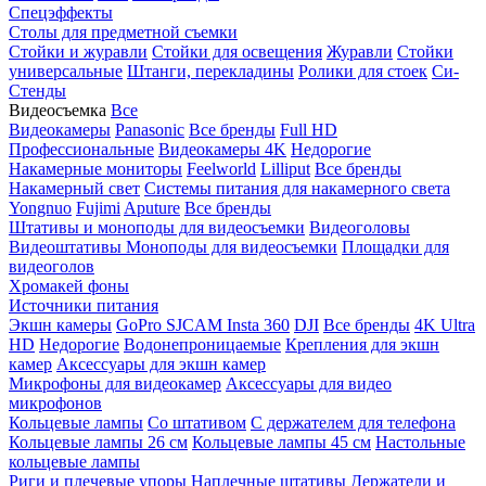
Спецэффекты
Столы для предметной съемки
Стойки и журавли
Стойки для освещения
Журавли
Стойки
универсальные
Штанги, перекладины
Ролики для стоек
Си-
Стенды
Видеосъемка
Все
Видеокамеры
Panasonic
Все бренды
Full HD
Профессиональные
Видеокамеры 4K
Недорогие
Накамерные мониторы
Feelworld
Lilliput
Все бренды
Накамерный свет
Системы питания для накамерного света
Yongnuo
Fujimi
Aputure
Все бренды
Штативы и моноподы для видеосъемки
Видеоголовы
Видеоштативы
Моноподы для видеосъемки
Площадки для
видеоголов
Хромакей фоны
Источники питания
Экшн камеры
GoPro
SJCAM
Insta 360
DJI
Все бренды
4K Ultra
HD
Недорогие
Водонепроницаемые
Крепления для экшн
камер
Аксессуары для экшн камер
Микрофоны для видеокамер
Аксессуары для видео
микрофонов
Кольцевые лампы
Со штативом
C держателем для телефона
Кольцевые лампы 26 см
Кольцевые лампы 45 см
Настольные
кольцевые лампы
Риги и плечевые упоры
Наплечные штативы
Держатели и