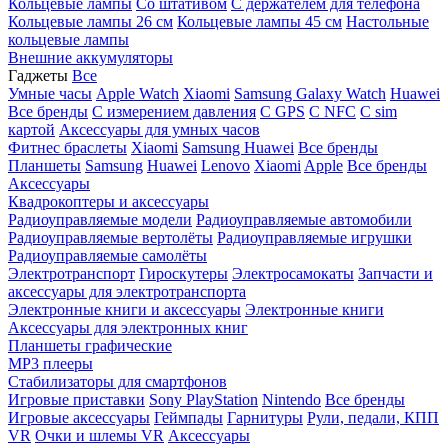
Кольцевые лампы
Со штативом
C держателем для телефона
Кольцевые лампы 26 см
Кольцевые лампы 45 см
Настольные
кольцевые лампы
Внешние аккумуляторы
Гаджеты
Все
Умные часы
Apple Watch
Xiaomi
Samsung Galaxy Watch
Huawei
Все бренды
C измерением давления
C GPS
C NFC
C sim
картой
Аксессуары для умных часов
Фитнес браслеты
Xiaomi
Samsung
Huawei
Все бренды
Планшеты
Samsung
Huawei
Lenovo
Xiaomi
Apple
Все бренды
Аксессуары
Квадрокоптеры и аксессуары
Радиоуправляемые модели
Радиоуправляемые автомобили
Радиоуправляемые вертолёты
Радиоуправляемые игрушки
Радиоуправляемые самолёты
Электротранспорт
Гироскутеры
Электросамокаты
Запчасти и
аксессуары для электротранспорта
Электронные книги и аксессуары
Электронные книги
Аксессуары для электронных книг
Планшеты графические
MP3 плееры
Стабилизаторы для смартфонов
Игровые приставки
Sony PlayStation
Nintendo
Все бренды
Игровые аксессуары
Геймпады
Гарнитуры
Рули, педали, КПП
VR
Очки и шлемы VR
Аксессуары