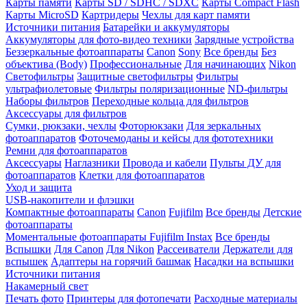
Карты памяти
Карты SD / SDHC / SDXC
Карты Compact Flash
Карты MicroSD
Картридеры
Чехлы для карт памяти
Источники питания
Батарейки и аккумуляторы
Аккумуляторы для фото-видео техники
Зарядные устройства
Беззеркальные фотоаппараты
Canon
Sony
Все бренды
Без
объектива (Body)
Профессиональные
Для начинающих
Nikon
Светофильтры
Защитные светофильтры
Фильтры
ультрафиолетовые
Фильтры поляризационные
ND-фильтры
Наборы фильтров
Переходные кольца для фильтров
Аксессуары для фильтров
Сумки, рюкзаки, чехлы
Фоторюкзаки
Для зеркальных
фотоаппаратов
Фоточемоданы и кейсы для фототехники
Ремни для фотоаппаратов
Аксессуары
Наглазники
Провода и кабели
Пульты ДУ для
фотоаппаратов
Клетки для фотоаппаратов
Уход и защита
USB-накопители и флэшки
Компактные фотоаппараты
Canon
Fujifilm
Все бренды
Детские
фотоаппараты
Моментальные фотоаппараты
Fujifilm Instax
Все бренды
Вспышки
Для Canon
Для Nikon
Рассеиватели
Держатели для
вспышек
Адаптеры на горячий башмак
Насадки на вспышки
Источники питания
Накамерный свет
Печать фото
Принтеры для фотопечати
Расходные материалы