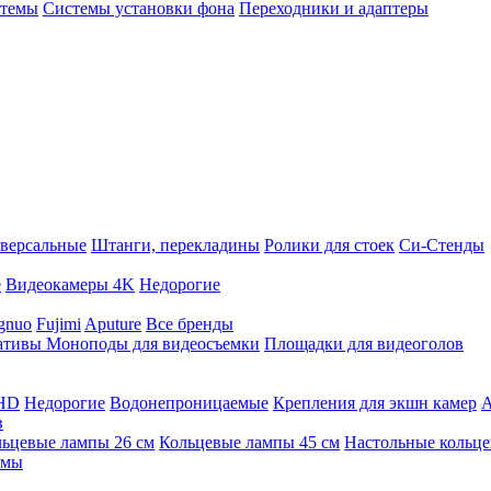
стемы
Системы установки фона
Переходники и адаптеры
версальные
Штанги, перекладины
Ролики для стоек
Си-Стенды
е
Видеокамеры 4K
Недорогие
gnuo
Fujimi
Aputure
Все бренды
ативы
Моноподы для видеосъемки
Площадки для видеоголов
 HD
Недорогие
Водонепроницаемые
Крепления для экшн камер
А
в
ьцевые лампы 26 см
Кольцевые лампы 45 см
Настольные кольц
имы