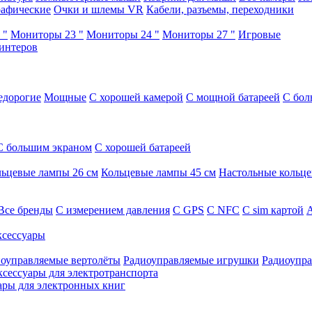
афические
Очки и шлемы VR
Кабели, разъемы, переходники
 "
Мониторы 23 "
Мониторы 24 "
Мониторы 27 "
Игровые
интеров
едорогие
Мощные
С хорошей камерой
С мощной батареей
С бол
С большим экраном
С хорошей батареей
ьцевые лампы 26 см
Кольцевые лампы 45 см
Настольные кольц
Все бренды
C измерением давления
C GPS
C NFC
C sim картой
А
сессуары
оуправляемые вертолёты
Радиоуправляемые игрушки
Радиоупра
ксессуары для электротранспорта
ары для электронных книг