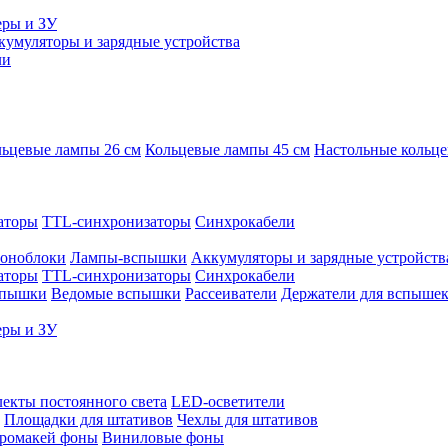
еры и ЗУ
кумуляторы и зарядные устройства
ли
ьцевые лампы 26 см
Кольцевые лампы 45 см
Настольные кольц
аторы
TTL-синхронизаторы
Синхрокабели
оноблоки
Лампы-вспышки
Аккумуляторы и зарядные устройств
аторы
TTL-синхронизаторы
Синхрокабели
спышки
Ведомые вспышки
Рассеиватели
Держатели для вспыше
еры и ЗУ
екты постоянного света
LED-осветители
Площадки для штативов
Чехлы для штативов
ромакей фоны
Виниловые фоны