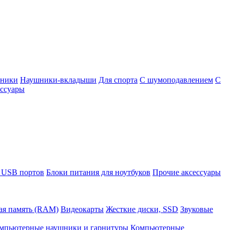
шники
Наушники-вкладыши
Для спорта
С шумоподавлением
С
ссуары
 USB портов
Блоки питания для ноутбуков
Прочие аксессуары
ая память (RAM)
Видеокарты
Жесткие диски, SSD
Звуковые
мпьютерные наушники и гарнитуры
Компьютерные