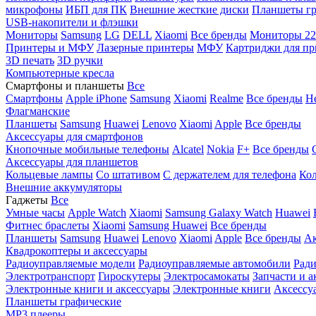
микрофоны
ИБП для ПК
Внешние жесткие диски
Планшеты гр
USB-накопители и флэшки
Мониторы
Samsung
LG
DELL
Xiaomi
Все бренды
Мониторы 22
Принтеры и МФУ
Лазерные принтеры
МФУ
Картриджи для пр
3D печать
3D ручки
Компьютерные кресла
Смартфоны и планшеты
Все
Смартфоны
Apple iPhone
Samsung
Xiaomi
Realme
Все бренды
Н
Флагманские
Планшеты
Samsung
Huawei
Lenovo
Xiaomi
Apple
Все бренды
Аксессуары для смартфонов
Кнопочные мобильные телефоны
Alcatel
Nokia
F+
Все бренды
Аксессуары для планшетов
Кольцевые лампы
Со штативом
C держателем для телефона
Кол
Внешние аккумуляторы
Гаджеты
Все
Умные часы
Apple Watch
Xiaomi
Samsung Galaxy Watch
Huawei
Фитнес браслеты
Xiaomi
Samsung
Huawei
Все бренды
Планшеты
Samsung
Huawei
Lenovo
Xiaomi
Apple
Все бренды
Ак
Квадрокоптеры и аксессуары
Радиоуправляемые модели
Радиоуправляемые автомобили
Ради
Электротранспорт
Гироскутеры
Электросамокаты
Запчасти и а
Электронные книги и аксессуары
Электронные книги
Аксессу
Планшеты графические
MP3 плееры