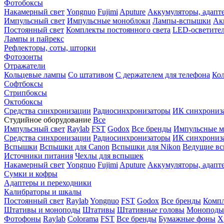
Фотобоксы
Накамерный свет
Yongnuo
Fujimi
Aputure
Аккумуляторы, адапт
Импульсный свет
Импульсные моноблоки
Лампы-вспышки
Ак
Постоянный свет
Комплекты постоянного света
LED-осветите
Лампы и пайрекс
Рефлекторы, соты, шторки
Фотозонты
Отражатели
Кольцевые лампы
Со штативом
С держателем для телефона
Кол
Софтбоксы
Стрипбоксы
Октобоксы
Средства синхронизации
Радиосинхронизаторы
ИК синхрониз
Студийное оборудование
Все
Импульсный свет
Raylab
FST
Godox
Все бренды
Импульсные м
Средства синхронизации
Радиосинхронизаторы
ИК синхрониз
Вспышки
Вспышки для Canon
Вспышки для Nikon
Ведущие в
Источники питания
Чехлы для вспышек
Накамерный свет
Yongnuo
Fujimi
Aputure
Аккумуляторы, адапт
Сумки и кофры
Адаптеры и переходники
Калибраторы и шкалы
Постоянный свет
Raylab
Yongnuo
FST
Godox
Все бренды
Компл
Штативы и моноподы
Штативы
Штативные головы
Моноподы
Фотофоны
Raylab
Colorama
FST
Все бренды
Бумажные фоны
Х