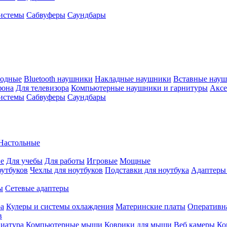
истемы
Сабвуферы
Саундбары
водные
Bluetooth наушники
Накладные наушники
Вставные нау
фона
Для телевизора
Компьютерные наушники и гарнитуры
Аксе
истемы
Сабвуферы
Саундбары
Настольные
е
Для учебы
Для работы
Игровые
Мощные
оутбуков
Чехлы для ноутбуков
Подставки для ноутбука
Адаптеры
ы
Сетевые адаптеры
ра
Кулеры и системы охлаждения
Материнские платы
Оперативн
в
иатура
Компьютерные мыши
Коврики для мыши
Веб камеры
Ко