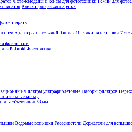
аратов
Фоточемоданы и кейсы для фототехники
Ремни для фото
аппаратов
Клетки для фотоаппаратов
фотоаппараты
спышек
Адаптеры на горячий башмак
Насадки на вспышки
Исто
ля фотопечати
для Polaroid
Фотопленка
изационные
Фильтры ультрафиолетовые
Наборы фильтров
Перех
инительные кольца
 для объективов 58 мм
спышки
Ведомые вспышки
Рассеиватели
Держатели для вспышк