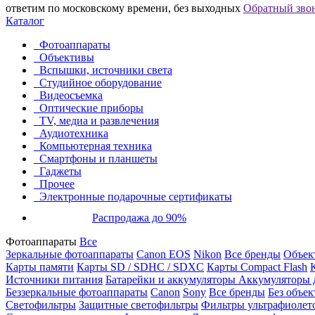
ответим по московскому времени, без выходных
Обратный зво
Каталог
Фотоаппараты
Объективы
Вспышки, источники света
Студийное оборудование
Видеосъемка
Оптические приборы
TV, медиа и развлечения
Аудиотехника
Компьютерная техника
Смартфоны и планшеты
Гаджеты
Прочее
Электронные подарочные сертификаты
Распродажа до 90%
Фотоаппараты
Все
Зеркальные фотоаппараты
Canon EOS
Nikon
Все бренды
Объект
Карты памяти
Карты SD / SDHC / SDXC
Карты Compact Flash
Источники питания
Батарейки и аккумуляторы
Аккумуляторы д
Беззеркальные фотоаппараты
Canon
Sony
Все бренды
Без объек
Светофильтры
Защитные светофильтры
Фильтры ультрафиолет