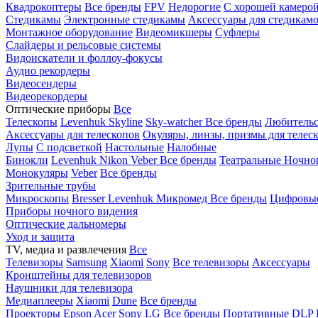
Квадрокоптеры
Все бренды
FPV
Недорогие
С хорошей камеро
Стедикамы
Электронные стедикамы
Аксессуары для стедикам
Монтажное оборудование
Видеомикшеры
Суфлеры
Слайдеры и рельсовые системы
Видоискатели и фоллоу-фокусы
Аудио рекордеры
Видеосендеры
Видеорекордеры
Оптические приборы
Все
Телескопы
Levenhuk Skyline
Sky-watcher
Все бренды
Любительс
Аксессуары для телескопов
Окуляры, линзы, призмы для телес
Лупы
С подсветкой
Настольные
Налобные
Бинокли
Levenhuk
Nikon
Veber
Все бренды
Театральные
Ночно
Монокуляры
Veber
Все бренды
Зрительные трубы
Микроскопы
Bresser
Levenhuk
Микромед
Все бренды
Цифровы
Приборы ночного видения
Оптические дальномеры
Уход и защита
TV, медиа и развлечения
Все
Телевизоры
Samsung
Xiaomi
Sony
Все телевизоры
Аксессуары
Кронштейны для телевизоров
Наушники для телевизора
Медиаплееры
Xiaomi
Dune
Все бренды
Проекторы
Epson
Acer
Sony
LG
Все бренды
Портативные
DLP