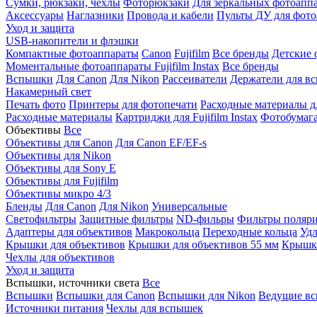
Сумки, рюкзаки, чехлы
Фоторюкзаки
Для зеркальных фотоапп
Аксессуары
Наглазники
Провода и кабели
Пульты ДУ для фото
Уход и защита
USB-накопители и флэшки
Компактные фотоаппараты
Canon
Fujifilm
Все бренды
Детские 
Моментальные фотоаппараты
Fujifilm Instax
Все бренды
Вспышки
Для Canon
Для Nikon
Рассеиватели
Держатели для в
Накамерный свет
Печать фото
Принтеры для фотопечати
Расходные материалы д
Расходные материалы
Картриджи для Fujifilm Instax
Фотобумага 
Объективы
Все
Объективы для Canon
Для Canon EF/EF-s
Объективы для Nikon
Объективы для Sony E
Объективы для Fujifilm
Объективы микро 4/3
Бленды
Для Canon
Для Nikon
Универсальные
Светофильтры
Защитные фильтры
ND-фильры
Фильтры поляр
Адаптеры для объективов
Макрокольца
Переходные кольца
Удл
Крышки для объективов
Крышки для объективов 55 мм
Крышки
Чехлы для объективов
Уход и защита
Вспышки, источники света
Все
Вспышки
Вспышки для Canon
Вспышки для Nikon
Ведущие в
Источники питания
Чехлы для вспышек