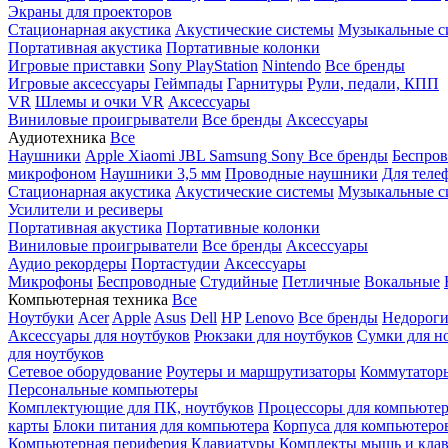
Экраны для проекторов
Стационарная акустика
Акустические системы
Музыкальные с
Портативная акустика
Портативные колонки
Игровые приставки
Sony PlayStation
Nintendo
Все бренды
Игровые аксессуары
Геймпады
Гарнитуры
Рули, педали, КПП
VR
Шлемы и очки VR
Аксессуары
Виниловые проигрыватели
Все бренды
Аксессуары
Аудиотехника
Все
Наушники
Apple
Xiaomi
JBL
Samsung
Sony
Все бренды
Беспро
микрофоном
Наушники 3,5 мм
Проводные наушники
Для теле
Стационарная акустика
Акустические системы
Музыкальные с
Усилители и ресиверы
Портативная акустика
Портативные колонки
Виниловые проигрыватели
Все бренды
Аксессуары
Аудио рекордеры
Портастудии
Аксессуары
Микрофоны
Беспроводные
Студийные
Петличные
Вокальные
Компьютерная техника
Все
Ноутбуки
Acer
Apple
Asus
Dell
HP
Lenovo
Все бренды
Недороги
Аксессуары для ноутбуков
Рюкзаки для ноутбуков
Сумки для н
для ноутбуков
Сетевое оборудование
Роутеры и маршрутизаторы
Коммутатор
Персональные компьютеры
Комплектующие для ПК, ноутбуков
Процессоры для компьюте
карты
Блоки питания для компьютера
Корпуса для компьютеро
Компьютерная периферия
Клавиатуры
Комплекты мышь и клав