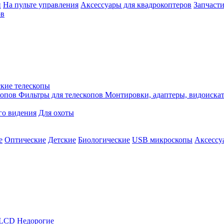
й
На пульте управления
Аксессуары для квадрокоптеров
Запчасти
ов
кие телескопы
копов
Фильтры для телескопов
Монтировки, адаптеры, видоиска
го видения
Для охоты
е
Оптические
Детские
Биологические
USB микроскопы
Аксессу
LCD
Недорогие