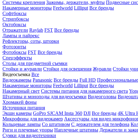
Системы крепления
Зажимы, держатели, муфты
Подвесные си
Накамерные мониторы
Feelworld
Lilliput
Все бренды
Софтбоксы
Стрипбоксы
Октобоксы
Отражатели
Raylab
FST
Все бренды
Лампы и пайрекс
Рефлекторы, соты, шторки
Фотозонты
Фотобоксы
FST
Все бренды
Спецэффекты
Столы для предметной съемки
Стойки и журавли
Стойки для освещения
Журавли
Стойки уни
Видеосъемка
Все
Видеокамеры
Panasonic
Все бренды
Full HD
Профессиональны
Накамерные мониторы
Feelworld
Lilliput
Все бренды
Накамерный свет
Системы питания для накамерного света
Yon
Штативы и моноподы для видеосъемки
Видеоголовы
Видеошт
Хромакей фоны
Источники питания
Экшн камеры
GoPro
SJCAM
Insta 360
DJI
Все бренды
4K Ultra
Микрофоны для видеокамер
Аксессуары для видео микрофоно
Кольцевые лампы
Со штативом
C держателем для телефона
Кол
Риги и плечевые упоры
Наплечные штативы
Держатели и заж
Сумки для видеотехники