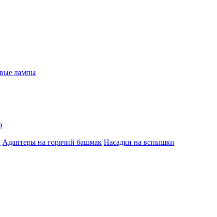
евые лампы
а
к
Адаптеры на горячий башмак
Насадки на вспышки