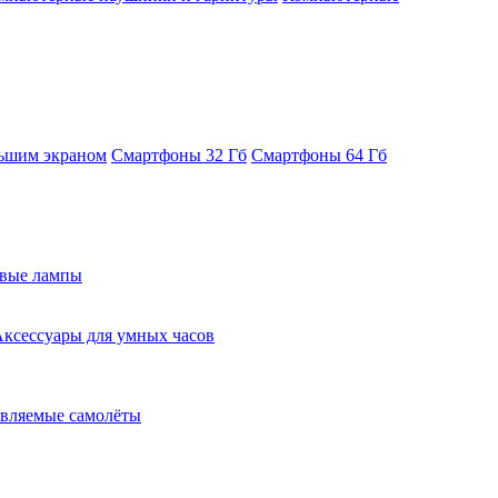
ьшим экраном
Смартфоны 32 Гб
Смартфоны 64 Гб
евые лампы
ксессуары для умных часов
вляемые самолёты