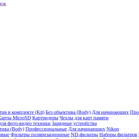
нок
ив в комплекте (Kit)
Без объектива (Body)
Для начинающих
Про
Карты MicroSD
Картридеры
Чехлы для карт памяти
ля фото-видео техники
Зарядные устройства
тива (Body)
Профессиональные
Для начинающих
Nikon
овые
Фильтры поляризационные
ND-фильтры
Наборы фильтров