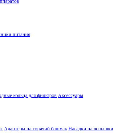
аппаратов
чники питания
одные кольца для фильтров
Аксессуары
ек
Адаптеры на горячий башмак
Насадки на вспышки