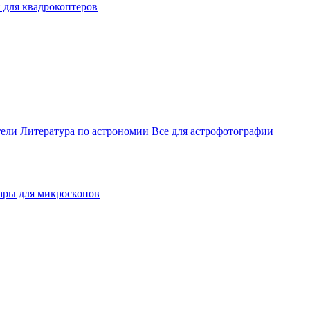
 для квадрокоптеров
тели
Литература по астрономии
Все для астрофотографии
ары для микроскопов