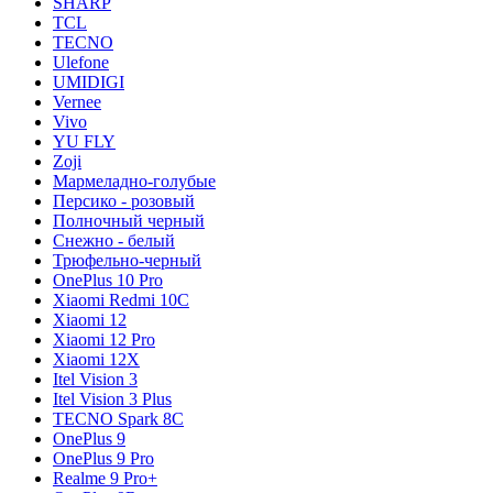
SHARP
TCL
TECNO
Ulefone
UMIDIGI
Vernee
Vivo
YU FLY
Zoji
Мармеладно-голубые
Персико - розовый
Полночный черный
Снежно - белый
Трюфельно-черный
OnePlus 10 Pro
Xiaomi Redmi 10C
Xiaomi 12
Xiaomi 12 Pro
Xiaomi 12X
Itel Vision 3
Itel Vision 3 Plus
TECNO Spark 8C
OnePlus 9
OnePlus 9 Pro
Realme 9 Pro+