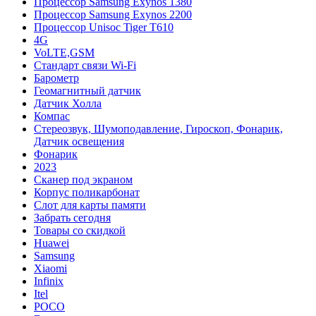
Процессор Samsung Exynos 1380
Процессор Samsung Exynos 2200
Процессор Unisoc Tiger T610
4G
VoLTE,GSM
Cтандарт связи Wi-Fi
Барометр
Геомагнитный датчик
Датчик Холла
Компас
Стереозвук, Шумоподавление, Гироскоп, Фонарик,
Датчик освещения
Фонарик
2023
Сканер под экраном
Корпус поликарбонат
Слот для карты памяти
Забрать сегодня
Товары со скидкой
Huawei
Samsung
Xiaomi
Infinix
Itel
POCO