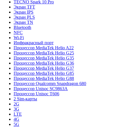
TECNO Spark 10 Pro
Экран TFT
Экран IPS
Экран PLS
Экран TN
Bluetooth
NFC
Wi-Fi
Инфракрасный порт
Процессор MediaTek Helio A22
Процессор MediaTek Helio G25
Процессор MediaTek Helio G35
Процессор MediaTek Helio G36
Процессор MediaTek Helio G37
Процессор MediaTek Helio G85
Процессор MediaTek Helio G88
Процессор Qualcomm Snapdragon 680
Процессор Unisoc SC9863A
Процессор Unisoc T606
2 Sim-карты
2G
3G
LTE
4G
5G