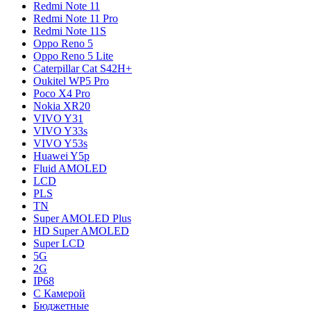
Redmi Note 11
Redmi Note 11 Pro
Redmi Note 11S
Oppo Reno 5
Oppo Reno 5 Lite
Caterpillar Cat S42H+
Oukitel WP5 Pro
Poco X4 Pro
Nokia XR20
VIVO Y31
VIVO Y33s
VIVO Y53s
Huawei Y5p
Fluid AMOLED
LCD
PLS
TN
Super AMOLED Plus
HD Super AMOLED
Super LCD
5G
2G
IP68
С Камерой
Бюджетные