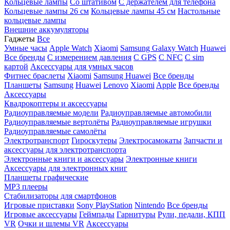
Кольцевые лампы
Со штативом
C держателем для телефона
Кольцевые лампы 26 см
Кольцевые лампы 45 см
Настольные
кольцевые лампы
Внешние аккумуляторы
Гаджеты
Все
Умные часы
Apple Watch
Xiaomi
Samsung Galaxy Watch
Huawei
Все бренды
C измерением давления
C GPS
C NFC
C sim
картой
Аксессуары для умных часов
Фитнес браслеты
Xiaomi
Samsung
Huawei
Все бренды
Планшеты
Samsung
Huawei
Lenovo
Xiaomi
Apple
Все бренды
Аксессуары
Квадрокоптеры и аксессуары
Радиоуправляемые модели
Радиоуправляемые автомобили
Радиоуправляемые вертолёты
Радиоуправляемые игрушки
Радиоуправляемые самолёты
Электротранспорт
Гироскутеры
Электросамокаты
Запчасти и
аксессуары для электротранспорта
Электронные книги и аксессуары
Электронные книги
Аксессуары для электронных книг
Планшеты графические
MP3 плееры
Стабилизаторы для смартфонов
Игровые приставки
Sony PlayStation
Nintendo
Все бренды
Игровые аксессуары
Геймпады
Гарнитуры
Рули, педали, КПП
VR
Очки и шлемы VR
Аксессуары