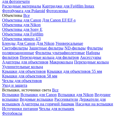
для фотопечати
Расходные материалы
Картриджи для Fujifilm Instax
Фотобумага для Polaroid
Фотопленка
Объективы
Все
Объективы для Canon
Для Canon EF/EF-s
Объективы для Nikon
Объективы для Sony E
Объективы для Fujifilm
Объективы микро 4/3
Бленды
Для Canon
Для Nikon
Универсальные
Светофильтры
Защитные фильтры
ND-фильры
Фильтры
поляризационные
Фильтры ультрафиолетовые
Наборы
фильтров
Переходные кольца для фильтров
Аксессуары
Адаптеры для объективов
Макрокольца
Переходные кольца
Удлинительные кольца
Крышки для объективов
Крышки для объективов 55 мм
Крышки для объективов 58 мм
Чехлы для объективов
Уход и защита
Вспышки, источники света
Все
Вспышки
Вспышки для Canon
Вспышки для Nikon
Ведущие
вспышки
Ведомые вспышки
Рассеиватели
Держатели для
вспышкек
Адаптеры на горячий башмак
Насадки на вспышки
Источники питания
Чехлы для вспышек
Фотобоксы