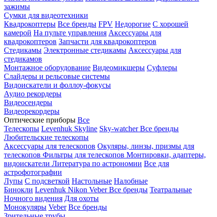
зажимы
Сумки для видеотехники
Квадрокоптеры
Все бренды
FPV
Недорогие
С хорошей
камерой
На пульте управления
Аксессуары для
квадрокоптеров
Запчасти для квадрокоптеров
Стедикамы
Электронные стедикамы
Аксессуары для
стедикамов
Монтажное оборудование
Видеомикшеры
Суфлеры
Слайдеры и рельсовые системы
Видоискатели и фоллоу-фокусы
Аудио рекордеры
Видеосендеры
Видеорекордеры
Оптические приборы
Все
Телескопы
Levenhuk Skyline
Sky-watcher
Все бренды
Любительские телескопы
Аксессуары для телескопов
Окуляры, линзы, призмы для
телескопов
Фильтры для телескопов
Монтировки, адаптеры,
видоискатели
Литература по астрономии
Все для
астрофотографии
Лупы
С подсветкой
Настольные
Налобные
Бинокли
Levenhuk
Nikon
Veber
Все бренды
Театральные
Ночного видения
Для охоты
Монокуляры
Veber
Все бренды
Зрительные трубы