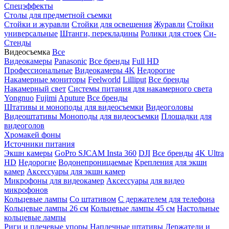
Спецэффекты
Столы для предметной съемки
Стойки и журавли
Стойки для освещения
Журавли
Стойки
универсальные
Штанги, перекладины
Ролики для стоек
Си-
Стенды
Видеосъемка
Все
Видеокамеры
Panasonic
Все бренды
Full HD
Профессиональные
Видеокамеры 4K
Недорогие
Накамерные мониторы
Feelworld
Lilliput
Все бренды
Накамерный свет
Системы питания для накамерного света
Yongnuo
Fujimi
Aputure
Все бренды
Штативы и моноподы для видеосъемки
Видеоголовы
Видеоштативы
Моноподы для видеосъемки
Площадки для
видеоголов
Хромакей фоны
Источники питания
Экшн камеры
GoPro
SJCAM
Insta 360
DJI
Все бренды
4K Ultra
HD
Недорогие
Водонепроницаемые
Крепления для экшн
камер
Аксессуары для экшн камер
Микрофоны для видеокамер
Аксессуары для видео
микрофонов
Кольцевые лампы
Со штативом
C держателем для телефона
Кольцевые лампы 26 см
Кольцевые лампы 45 см
Настольные
кольцевые лампы
Риги и плечевые упоры
Наплечные штативы
Держатели и