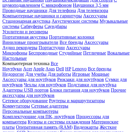
шумоподавлением
С микрофоном
Наушники 3,5 мм
Проводные наушники
Для телефона
Для телевизора
Компьютерные наушники и гарнитуры
Аксессуары
Стационарная акустика
Акустические системы
Музыкальные
системы
Сабвуферы
Саундбары
Усилители и ресиверы
Портативная акустика
Портативные колонки
Виниловые проигрыватели
Все бренды
Аксессуары
Аудио рекордеры
Портастудии
Аксессуары
Микрофоны
Беспроводные
Студийные
Петличные
Вокальные
Настольные
Компьютерная техника
Все
Ноутбуки
Acer
Apple
Asus
Dell
HP
Lenovo
Все бренды
Недорогие
Для учебы
Для работы
Игровые
Мощные
Аксессуары для ноутбуков
Рюкзаки для ноутбуков
Сумки для
ноутбуков
Чехлы для ноутбуков
Подставки для ноутбука
Адаптеры USB портов
Блоки питания для ноутбуков
Прочие
аксессуары для ноутбуков
Сетевое оборудование
Роутеры и маршрутизаторы
Коммутаторы
Сетевые адаптеры
Персональные компьютеры
Комплектующие для ПК, ноутбуков
Процессоры для
компьютера
Кулеры и системы охлаждения
Материнские
платы
Оперативная память (RAM)
Видеокарты
Жесткие