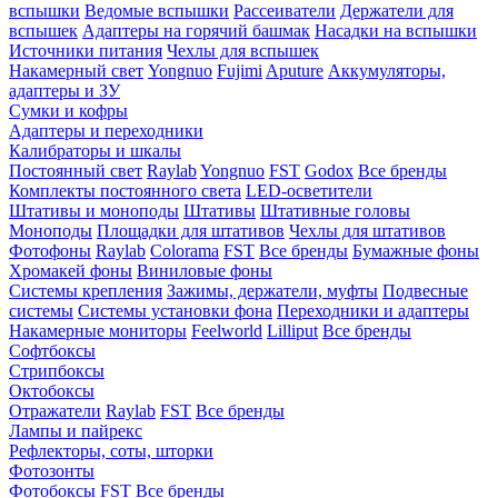
вспышки
Ведомые вспышки
Рассеиватели
Держатели для
вспышек
Адаптеры на горячий башмак
Насадки на вспышки
Источники питания
Чехлы для вспышек
Накамерный свет
Yongnuo
Fujimi
Aputure
Аккумуляторы,
адаптеры и ЗУ
Сумки и кофры
Адаптеры и переходники
Калибраторы и шкалы
Постоянный свет
Raylab
Yongnuo
FST
Godox
Все бренды
Комплекты постоянного света
LED-осветители
Штативы и моноподы
Штативы
Штативные головы
Моноподы
Площадки для штативов
Чехлы для штативов
Фотофоны
Raylab
Colorama
FST
Все бренды
Бумажные фоны
Хромакей фоны
Виниловые фоны
Системы крепления
Зажимы, держатели, муфты
Подвесные
системы
Системы установки фона
Переходники и адаптеры
Накамерные мониторы
Feelworld
Lilliput
Все бренды
Софтбоксы
Стрипбоксы
Октобоксы
Отражатели
Raylab
FST
Все бренды
Лампы и пайрекс
Рефлекторы, соты, шторки
Фотозонты
Фотобоксы
FST
Все бренды