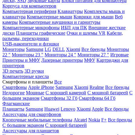
диски, SSD
Звуковые карты
Блоки питания для компьютера
Корпуса для компьютеров
Компьютерная периферия
Клавиатуры
Комплекты мышь и
клавиатура
Компьютерные мыши
Коврики для мыши
Веб
камеры
Компьютерные наушники и гарнитуры
Компьютерные микрофоны
ИБП для ПК
Внешние жесткие
диски
Планшеты графические
Очки и шлемы VR
Кабели,
разъемы, переходники
USB-накопители и флэшки
Мониторы
Samsung
LG
DELL
Xiaomi
Все бренды
Мониторы
22 "
Мониторы 23 "
Мониторы 24 "
Мониторы 27 "
Игровые
Принтеры и МФУ
Лазерные принтеры
МФУ
Картриджи для
принтеров
3D печать
3D ручки
Компьютерные кресла
Смартфоны и планшеты
Все
Смартфоны
Apple iPhone
Samsung
Xiaomi
Realme
Все бренды
Недорогие
Мощные
С хорошей камерой
С мощной батареей
С
большим экраном
Смартфоны 32 Гб
Смартфоны 64 Гб
Флагманские
Планшеты
Samsung
Huawei
Lenovo
Xiaomi
Apple
Все бренды
Аксессуары для смартфонов
Кнопочные мобильные телефоны
Alcatel
Nokia
F+
Все бренды
С большим экраном
С хорошей батареей
Аксессуары для планшетов