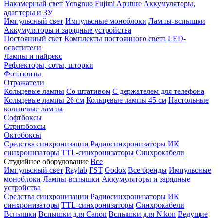
Накамерный свет
Yongnuo
Fujimi
Aputure
Аккумуляторы,
адаптеры и ЗУ
Импульсный свет
Импульсные моноблоки
Лампы-вспышки
Аккумуляторы и зарядные устройства
Постоянный свет
Комплекты постоянного света
LED-
осветители
Лампы и пайрекс
Рефлекторы, соты, шторки
Фотозонты
Отражатели
Кольцевые лампы
Со штативом
С держателем для телефона
Кольцевые лампы 26 см
Кольцевые лампы 45 см
Настольные
кольцевые лампы
Софтбоксы
Стрипбоксы
Октобоксы
Средства синхронизации
Радиосинхронизаторы
ИК
синхронизаторы
TTL-синхронизаторы
Синхрокабели
Студийное оборудование
Все
Импульсный свет
Raylab
FST
Godox
Все бренды
Импульсные
моноблоки
Лампы-вспышки
Аккумуляторы и зарядные
устройства
Средства синхронизации
Радиосинхронизаторы
ИК
синхронизаторы
TTL-синхронизаторы
Синхрокабели
Вспышки
Вспышки для Canon
Вспышки для Nikon
Ведущие