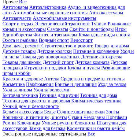
Прочее
Все
Автотовары
Автоэлектроника
Аудио- и видеотехника для
авто
Автомобильные охранные системы
Автоаксессуары
Автозапчасти
Автомобильные инструменты
Спорт и отдых
Электрический транспорт
Туризм
Роликовые
коньки и аксессуары
Самокаты
Скейты и лонгборды
Игры
Единоборства
Фитнес и тренажеры
Командные виды спорта
Охота и рыбалка
Водный спорт
Велоспорт
Дом, дача, ремонт
Строительство и ремонт
Товары для дома
Детские товары
Детские коляски
Питание и кормление
Уход и
гигиена
Товары для новорождённых
Детские автокресла
Товары для школы
Детский спорт
Детская комната
Детская
площадка
Игрушки и подарки
Куклы и пупсы
Развивающие
игры и хобби
Красота и здоровье
Аптека
Средства и предметы гигиены
Косметика
Парфюмерия
Бритье и депиляция
Уход за телом
Уход за лицом
Уход за волосами
Бытовая техника
Техника для кухни
Техника для дома
Техника для красоты и здоровья
Климатическая техника
Умный дом и безопасность
Белье и аксессуары
Белье
Солнцезащитные очки
Зонты
Кошельки, визитницы, кисеты
Сумки
Чемоданы
Портфели
Ремни
Ключницы
Умные ручки и блокноты
Шкатулки для
аксессуаров
Замки для багажа
Косметички и бьюти-кейсы
Электронные подарочные сертификаты
Все