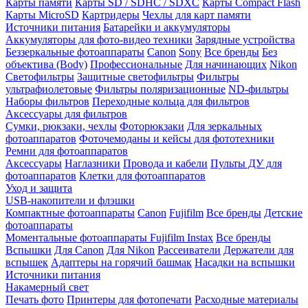
Карты памяти
Карты SD / SDHC / SDXC
Карты Compact Flash
Карты MicroSD
Картридеры
Чехлы для карт памяти
Источники питания
Батарейки и аккумуляторы
Аккумуляторы для фото-видео техники
Зарядные устройства
Беззеркальные фотоаппараты
Canon
Sony
Все бренды
Без
объектива (Body)
Профессиональные
Для начинающих
Nikon
Светофильтры
Защитные светофильтры
Фильтры
ультрафиолетовые
Фильтры поляризационные
ND-фильтры
Наборы фильтров
Переходные кольца для фильтров
Аксессуары для фильтров
Сумки, рюкзаки, чехлы
Фоторюкзаки
Для зеркальных
фотоаппаратов
Фоточемоданы и кейсы для фототехники
Ремни для фотоаппаратов
Аксессуары
Наглазники
Провода и кабели
Пульты ДУ для
фотоаппаратов
Клетки для фотоаппаратов
Уход и защита
USB-накопители и флэшки
Компактные фотоаппараты
Canon
Fujifilm
Все бренды
Детские
фотоаппараты
Моментальные фотоаппараты
Fujifilm Instax
Все бренды
Вспышки
Для Canon
Для Nikon
Рассеиватели
Держатели для
вспышек
Адаптеры на горячий башмак
Насадки на вспышки
Источники питания
Накамерный свет
Печать фото
Принтеры для фотопечати
Расходные материалы