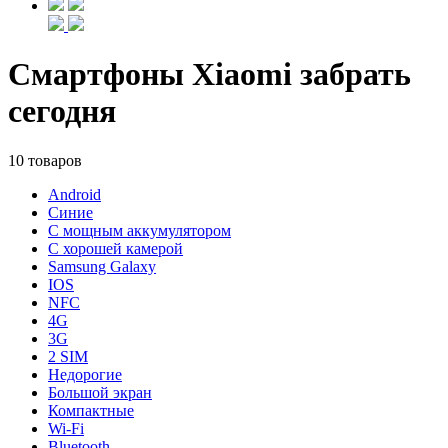
Смартфоны Xiaomi забрать
сегодня
10 товаров
Android
Синие
С мощным аккумулятором
С хорошей камерой
Samsung Galaxy
IOS
NFC
4G
3G
2 SIM
Недорогие
Большой экран
Компактные
Wi-Fi
Bluetooth