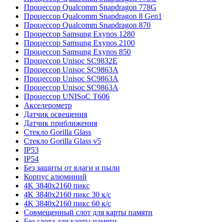
Процессор Qualcomm Snapdragon 778G
Процессор Qualcomm Snapdragon 8 Gen1
Процессор Qualcomm Snapdragon 870
Процессор Samsung Exynos 1280
Процессор Samsung Exynos 2100
Процессор Samsung Exynos 850
Процессор Unisoc SC9832E
Процессор Unisoc SC9863A
Процессор Unisoc SC9863A
Процессор Unisoc SC9863A
Процессор UNISoC T606
Акселерометр
Датчик освещения
Датчик приближения
Стекло Gorilla Glass
Стекло Gorilla Glass v5
IP53
IP54
Без защиты от влаги и пыли
Корпус алюминий
4K 3840x2160 пикс
4K 3840x2160 пикс 30 к/с
4K 3840x2160 пикс 60 к/с
Совмещенный слот для карты памяти
Без слота для карты памяти