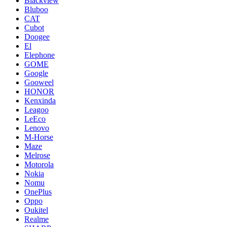
Blackview
Bluboo
CAT
Cubot
Doogee
El
Elephone
GOME
Google
Gooweel
HONOR
Kenxinda
Leagoo
LeEco
Lenovo
M-Horse
Maze
Melrose
Motorola
Nokia
Nomu
OnePlus
Oppo
Oukitel
Realme