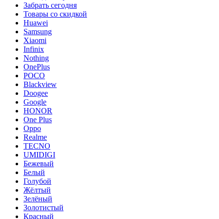
Забрать сегодня
Товары со скидкой
Huawei
Samsung
Xiaomi
Infinix
Nothing
OnePlus
POCO
Blackview
Doogee
Google
HONOR
One Plus
Oppo
Realme
TECNO
UMIDIGI
Бежевый
Белый
Голубой
Жёлтый
Зелёный
Золотистый
Красный