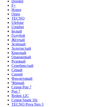
Doogee
F+
Honor
Oppo
TECNO
Ulefone
Umidigi
Белый
Голубой
Жёлтый
Зелёный
Золотистый
Красный
Оранжевый
Розовый
Серебристый
Серый
Синий
Фиолетовый
Чёрный
Серия Pop 7
Pop 7
Redmi 12C
Серия Spark 10c
TECNO Pova Neo 3