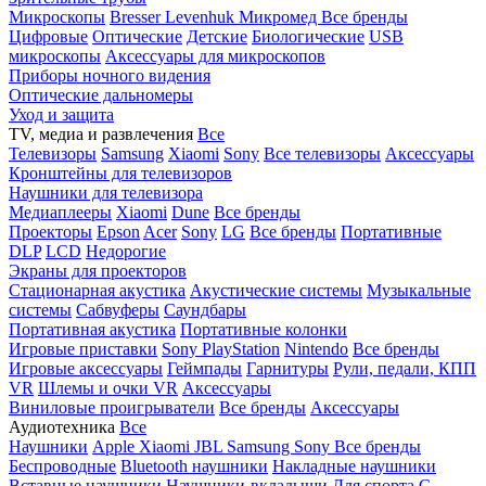
Микроскопы
Bresser
Levenhuk
Микромед
Все бренды
Цифровые
Оптические
Детские
Биологические
USB
микроскопы
Аксессуары для микроскопов
Приборы ночного видения
Оптические дальномеры
Уход и защита
TV, медиа и развлечения
Все
Телевизоры
Samsung
Xiaomi
Sony
Все телевизоры
Аксессуары
Кронштейны для телевизоров
Наушники для телевизора
Медиаплееры
Xiaomi
Dune
Все бренды
Проекторы
Epson
Acer
Sony
LG
Все бренды
Портативные
DLP
LCD
Недорогие
Экраны для проекторов
Стационарная акустика
Акустические системы
Музыкальные
системы
Сабвуферы
Саундбары
Портативная акустика
Портативные колонки
Игровые приставки
Sony PlayStation
Nintendo
Все бренды
Игровые аксессуары
Геймпады
Гарнитуры
Рули, педали, КПП
VR
Шлемы и очки VR
Аксессуары
Виниловые проигрыватели
Все бренды
Аксессуары
Аудиотехника
Все
Наушники
Apple
Xiaomi
JBL
Samsung
Sony
Все бренды
Беспроводные
Bluetooth наушники
Накладные наушники
Вставные наушники
Наушники-вкладыши
Для спорта
С