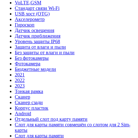
VoLTE,GSM
Стандарт связи Wi-Fi
USB хост (OTG)
Акселерометр
Гироскоп
Датчик освещения
Датчик приближения
Уровень защиты IP68
Защита от влаги и пыли
Без защиты от влаги и пыли
Без фотокамеры
Фотокамера
Бюджетные модели
2021
2022
2023
Тонкая рамка
Сканер
Сканер сзади
Корпус пластик
Android
Отдельный слот под карту памяти
Слот для карты памяти совмещён со слотом для 2 Sim-
карты
Слот для карты памяти