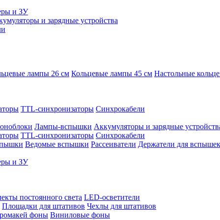
еры и ЗУ
кумуляторы и зарядные устройства
ли
ьцевые лампы 26 см
Кольцевые лампы 45 см
Настольные кольц
аторы
TTL-синхронизаторы
Синхрокабели
оноблоки
Лампы-вспышки
Аккумуляторы и зарядные устройств
аторы
TTL-синхронизаторы
Синхрокабели
спышки
Ведомые вспышки
Рассеиватели
Держатели для вспыше
еры и ЗУ
екты постоянного света
LED-осветители
Площадки для штативов
Чехлы для штативов
ромакей фоны
Виниловые фоны