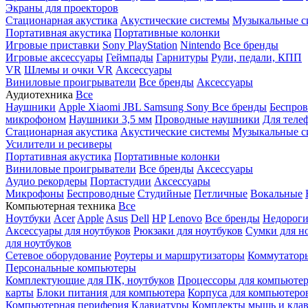
Экраны для проекторов
Стационарная акустика
Акустические системы
Музыкальные с
Портативная акустика
Портативные колонки
Игровые приставки
Sony PlayStation
Nintendo
Все бренды
Игровые аксессуары
Геймпады
Гарнитуры
Рули, педали, КПП
VR
Шлемы и очки VR
Аксессуары
Виниловые проигрыватели
Все бренды
Аксессуары
Аудиотехника
Все
Наушники
Apple
Xiaomi
JBL
Samsung
Sony
Все бренды
Беспро
микрофоном
Наушники 3,5 мм
Проводные наушники
Для теле
Стационарная акустика
Акустические системы
Музыкальные с
Усилители и ресиверы
Портативная акустика
Портативные колонки
Виниловые проигрыватели
Все бренды
Аксессуары
Аудио рекордеры
Портастудии
Аксессуары
Микрофоны
Беспроводные
Студийные
Петличные
Вокальные
Компьютерная техника
Все
Ноутбуки
Acer
Apple
Asus
Dell
HP
Lenovo
Все бренды
Недороги
Аксессуары для ноутбуков
Рюкзаки для ноутбуков
Сумки для н
для ноутбуков
Сетевое оборудование
Роутеры и маршрутизаторы
Коммутатор
Персональные компьютеры
Комплектующие для ПК, ноутбуков
Процессоры для компьюте
карты
Блоки питания для компьютера
Корпуса для компьютеро
Компьютерная периферия
Клавиатуры
Комплекты мышь и клав