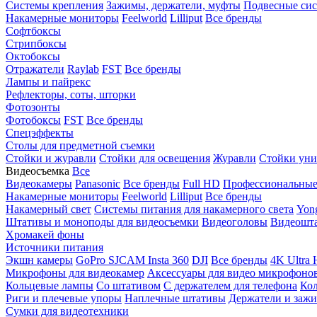
Системы крепления
Зажимы, держатели, муфты
Подвесные си
Накамерные мониторы
Feelworld
Lilliput
Все бренды
Софтбоксы
Стрипбоксы
Октобоксы
Отражатели
Raylab
FST
Все бренды
Лампы и пайрекс
Рефлекторы, соты, шторки
Фотозонты
Фотобоксы
FST
Все бренды
Спецэффекты
Столы для предметной съемки
Стойки и журавли
Стойки для освещения
Журавли
Стойки уни
Видеосъемка
Все
Видеокамеры
Panasonic
Все бренды
Full HD
Профессиональны
Накамерные мониторы
Feelworld
Lilliput
Все бренды
Накамерный свет
Системы питания для накамерного света
Yon
Штативы и моноподы для видеосъемки
Видеоголовы
Видеошт
Хромакей фоны
Источники питания
Экшн камеры
GoPro
SJCAM
Insta 360
DJI
Все бренды
4K Ultra
Микрофоны для видеокамер
Аксессуары для видео микрофоно
Кольцевые лампы
Со штативом
C держателем для телефона
Кол
Риги и плечевые упоры
Наплечные штативы
Держатели и заж
Сумки для видеотехники