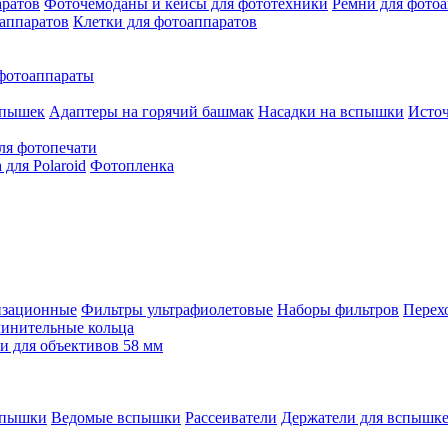
аратов
Фоточемоданы и кейсы для фототехники
Ремни для фото
аппаратов
Клетки для фотоаппаратов
фотоаппараты
спышек
Адаптеры на горячий башмак
Насадки на вспышки
Исто
ля фотопечати
для Polaroid
Фотопленка
изационные
Фильтры ультрафиолетовые
Наборы фильтров
Перех
инительные кольца
 для объективов 58 мм
спышки
Ведомые вспышки
Рассеиватели
Держатели для вспышк