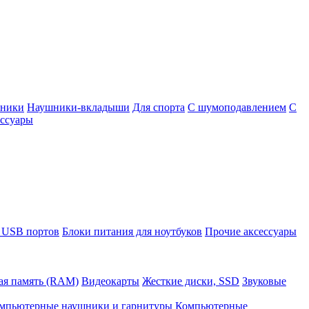
шники
Наушники-вкладыши
Для спорта
С шумоподавлением
С
ссуары
 USB портов
Блоки питания для ноутбуков
Прочие аксессуары
ая память (RAM)
Видеокарты
Жесткие диски, SSD
Звуковые
мпьютерные наушники и гарнитуры
Компьютерные