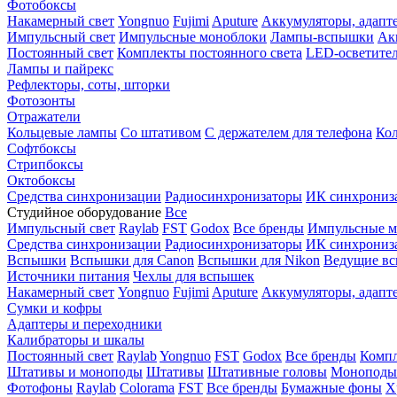
Фотобоксы
Накамерный свет
Yongnuo
Fujimi
Aputure
Аккумуляторы, адапт
Импульсный свет
Импульсные моноблоки
Лампы-вспышки
Ак
Постоянный свет
Комплекты постоянного света
LED-осветите
Лампы и пайрекс
Рефлекторы, соты, шторки
Фотозонты
Отражатели
Кольцевые лампы
Со штативом
С держателем для телефона
Кол
Софтбоксы
Стрипбоксы
Октобоксы
Средства синхронизации
Радиосинхронизаторы
ИК синхрониз
Студийное оборудование
Все
Импульсный свет
Raylab
FST
Godox
Все бренды
Импульсные м
Средства синхронизации
Радиосинхронизаторы
ИК синхрониз
Вспышки
Вспышки для Canon
Вспышки для Nikon
Ведущие в
Источники питания
Чехлы для вспышек
Накамерный свет
Yongnuo
Fujimi
Aputure
Аккумуляторы, адапт
Сумки и кофры
Адаптеры и переходники
Калибраторы и шкалы
Постоянный свет
Raylab
Yongnuo
FST
Godox
Все бренды
Компл
Штативы и моноподы
Штативы
Штативные головы
Моноподы
Фотофоны
Raylab
Colorama
FST
Все бренды
Бумажные фоны
Х