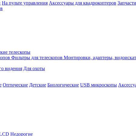
й
На пульте управления
Аксессуары для квадрокоптеров
Запчасти
ов
кие телескопы
копов
Фильтры для телескопов
Монтировки, адаптеры, видоиска
го видения
Для охоты
е
Оптические
Детские
Биологические
USB микроскопы
Аксессу
LCD
Недорогие