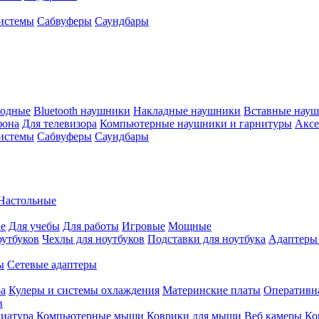
истемы
Сабвуферы
Саундбары
водные
Bluetooth наушники
Накладные наушники
Вставные нау
фона
Для телевизора
Компьютерные наушники и гарнитуры
Аксе
истемы
Сабвуферы
Саундбары
Настольные
е
Для учебы
Для работы
Игровые
Мощные
оутбуков
Чехлы для ноутбуков
Подставки для ноутбука
Адаптеры
ы
Сетевые адаптеры
ра
Кулеры и системы охлаждения
Материнские платы
Оперативн
в
иатура
Компьютерные мыши
Коврики для мыши
Веб камеры
Ко