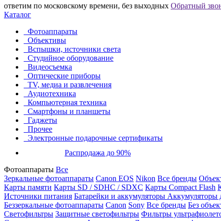
ответим по московскому времени, без выходных
Обратный зво
Каталог
Фотоаппараты
Объективы
Вспышки, источники света
Студийное оборудование
Видеосъемка
Оптические приборы
TV, медиа и развлечения
Аудиотехника
Компьютерная техника
Смартфоны и планшеты
Гаджеты
Прочее
Электронные подарочные сертификаты
Распродажа до 90%
Фотоаппараты
Все
Зеркальные фотоаппараты
Canon EOS
Nikon
Все бренды
Объект
Карты памяти
Карты SD / SDHC / SDXC
Карты Compact Flash
Источники питания
Батарейки и аккумуляторы
Аккумуляторы д
Беззеркальные фотоаппараты
Canon
Sony
Все бренды
Без объек
Светофильтры
Защитные светофильтры
Фильтры ультрафиолет