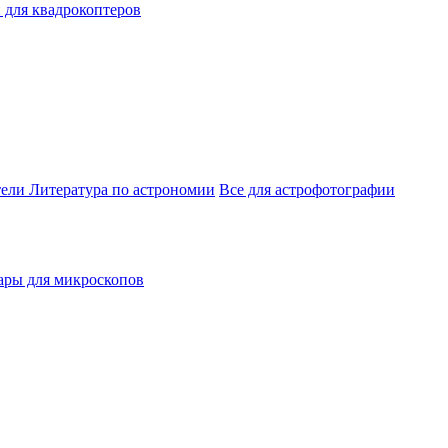
 для квадрокоптеров
тели
Литература по астрономии
Все для астрофотографии
ары для микроскопов