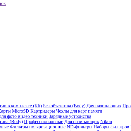
нок
ив в комплекте (Kit)
Без объектива (Body)
Для начинающих
Про
Карты MicroSD
Картридеры
Чехлы для карт памяти
ля фото-видео техники
Зарядные устройства
тива (Body)
Профессиональные
Для начинающих
Nikon
овые
Фильтры поляризационные
ND-фильтры
Наборы фильтров