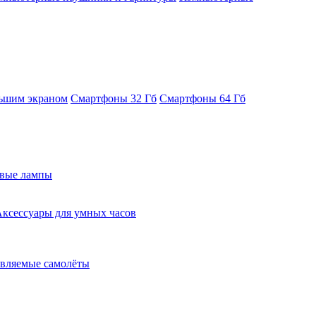
ьшим экраном
Смартфоны 32 Гб
Смартфоны 64 Гб
евые лампы
ксессуары для умных часов
вляемые самолёты