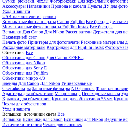
Сумки, рюкзаки, чехлы
Фоторюкзаки
Для зеркальных фотоапп
Аксессуары
Наглазники
Провода и кабели
Пульты ДУ для фото
Уход и защита
USB-накопители и флэшки
Компактные фотоаппараты
Canon
Fujifilm
Все бренды
Детские 
Моментальные фотоаппараты
Fujifilm Instax
Все бренды
Вспышки
Для Canon
Для Nikon
Рассеиватели
Держатели для в
Накамерный свет
Печать фото
Принтеры для фотопечати
Расходные материалы д
Расходные материалы
Картриджи для Fujifilm Instax
Фотобумага 
Объективы
Все
Объективы для Canon
Для Canon EF/EF-s
Объективы для Nikon
Объективы для Sony E
Объективы для Fujifilm
Объективы микро 4/3
Бленды
Для Canon
Для Nikon
Универсальные
Светофильтры
Защитные фильтры
ND-фильры
Фильтры поляр
Адаптеры для объективов
Макрокольца
Переходные кольца
Удл
Крышки для объективов
Крышки для объективов 55 мм
Крышки
Чехлы для объективов
Уход и защита
Вспышки, источники света
Все
Вспышки
Вспышки для Canon
Вспышки для Nikon
Ведущие в
Источники питания
Чехлы для вспышек