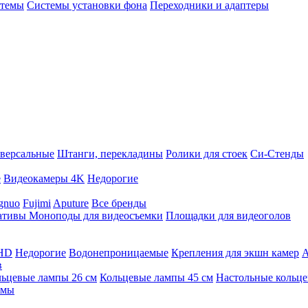
стемы
Системы установки фона
Переходники и адаптеры
версальные
Штанги, перекладины
Ролики для стоек
Си-Стенды
е
Видеокамеры 4K
Недорогие
gnuo
Fujimi
Aputure
Все бренды
ативы
Моноподы для видеосъемки
Площадки для видеоголов
 HD
Недорогие
Водонепроницаемые
Крепления для экшн камер
А
в
ьцевые лампы 26 см
Кольцевые лампы 45 см
Настольные кольц
имы