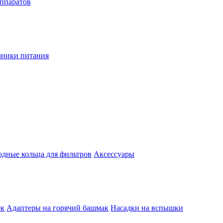
аппаратов
чники питания
одные кольца для фильтров
Аксессуары
ек
Адаптеры на горячий башмак
Насадки на вспышки