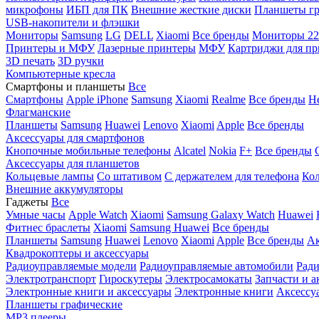
микрофоны
ИБП для ПК
Внешние жесткие диски
Планшеты гр
USB-накопители и флэшки
Мониторы
Samsung
LG
DELL
Xiaomi
Все бренды
Мониторы 22
Принтеры и МФУ
Лазерные принтеры
МФУ
Картриджи для пр
3D печать
3D ручки
Компьютерные кресла
Смартфоны и планшеты
Все
Смартфоны
Apple iPhone
Samsung
Xiaomi
Realme
Все бренды
Н
Флагманские
Планшеты
Samsung
Huawei
Lenovo
Xiaomi
Apple
Все бренды
Аксессуары для смартфонов
Кнопочные мобильные телефоны
Alcatel
Nokia
F+
Все бренды
Аксессуары для планшетов
Кольцевые лампы
Со штативом
C держателем для телефона
Кол
Внешние аккумуляторы
Гаджеты
Все
Умные часы
Apple Watch
Xiaomi
Samsung Galaxy Watch
Huawei
Фитнес браслеты
Xiaomi
Samsung
Huawei
Все бренды
Планшеты
Samsung
Huawei
Lenovo
Xiaomi
Apple
Все бренды
Ак
Квадрокоптеры и аксессуары
Радиоуправляемые модели
Радиоуправляемые автомобили
Ради
Электротранспорт
Гироскутеры
Электросамокаты
Запчасти и а
Электронные книги и аксессуары
Электронные книги
Аксессу
Планшеты графические
MP3 плееры