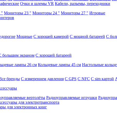
афические
Очки и шлемы VR
Кабели, разъемы, переходники
 "
Мониторы 23 "
Мониторы 24 "
Мониторы 27 "
Игровые
интеров
едорогие
Мощные
С хорошей камерой
С мощной батареей
С бол
С большим экраном
С хорошей батареей
ьцевые лампы 26 см
Кольцевые лампы 45 см
Настольные кольц
Все бренды
C измерением давления
C GPS
C NFC
C sim картой
А
сессуары
оуправляемые вертолёты
Радиоуправляемые игрушки
Радиоупра
ксессуары для электротранспорта
ары для электронных книг