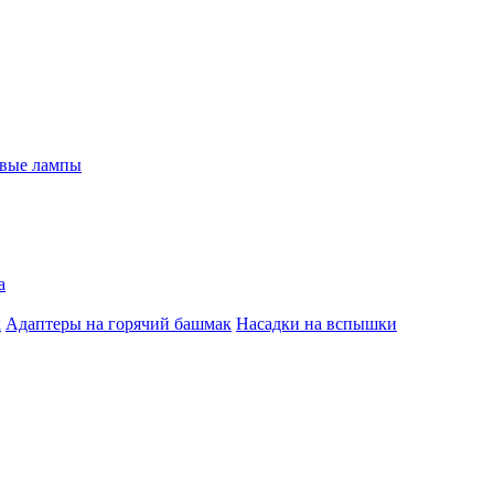
евые лампы
а
к
Адаптеры на горячий башмак
Насадки на вспышки