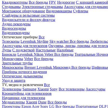
Квадрокоптеры
Все бренды
FPV
Недорогие
С хорошей камеро
Стедикамы
Электронные стедикамы
Аксессуары для стедикам
Монтажное оборудование
Видеомикшеры
Суфлеры
Слайдеры и рельсовые системы
Видоискатели и фоллоу-фокусы
Аудио рекордеры
Видеосендеры
Видеорекордеры
Оптические приборы
Все
Телескопы
Levenhuk Skyline
Sky-watcher
Все бренды
Любительс
Аксессуары для телескопов
Окуляры, линзы, призмы для телес
Лупы
С подсветкой
Настольные
Налобные
Бинокли
Levenhuk
Nikon
Veber
Все бренды
Театральные
Ночно
Монокуляры
Veber
Все бренды
Зрительные трубы
Микроскопы
Bresser
Levenhuk
Микромед
Все бренды
Цифровы
Приборы ночного видения
Оптические дальномеры
Уход и защита
TV, медиа и развлечения
Все
Телевизоры
Samsung
Xiaomi
Sony
Все телевизоры
Аксессуары
Кронштейны для телевизоров
Наушники для телевизора
Медиаплееры
Xiaomi
Dune
Все бренды
Проекторы
Epson
Acer
Sony
LG
Все бренды
Портативные
DLP