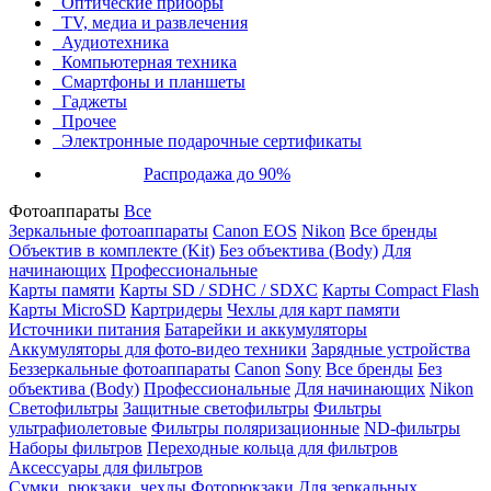
Оптические приборы
TV, медиа и развлечения
Аудиотехника
Компьютерная техника
Смартфоны и планшеты
Гаджеты
Прочее
Электронные подарочные сертификаты
Распродажа до 90%
Фотоаппараты
Все
Зеркальные фотоаппараты
Canon EOS
Nikon
Все бренды
Объектив в комплекте (Kit)
Без объектива (Body)
Для
начинающих
Профессиональные
Карты памяти
Карты SD / SDHC / SDXC
Карты Compact Flash
Карты MicroSD
Картридеры
Чехлы для карт памяти
Источники питания
Батарейки и аккумуляторы
Аккумуляторы для фото-видео техники
Зарядные устройства
Беззеркальные фотоаппараты
Canon
Sony
Все бренды
Без
объектива (Body)
Профессиональные
Для начинающих
Nikon
Светофильтры
Защитные светофильтры
Фильтры
ультрафиолетовые
Фильтры поляризационные
ND-фильтры
Наборы фильтров
Переходные кольца для фильтров
Аксессуары для фильтров
Сумки, рюкзаки, чехлы
Фоторюкзаки
Для зеркальных