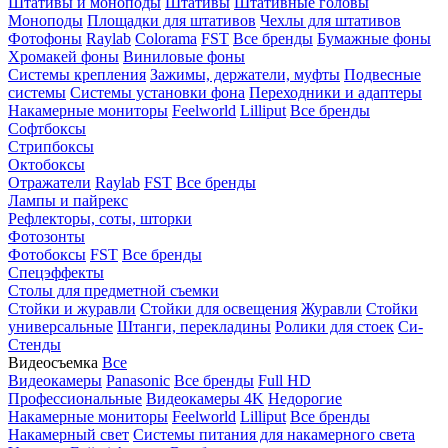
Штативы и моноподы
Штативы
Штативные головы
Моноподы
Площадки для штативов
Чехлы для штативов
Фотофоны
Raylab
Colorama
FST
Все бренды
Бумажные фоны
Хромакей фоны
Виниловые фоны
Системы крепления
Зажимы, держатели, муфты
Подвесные
системы
Системы установки фона
Переходники и адаптеры
Накамерные мониторы
Feelworld
Lilliput
Все бренды
Софтбоксы
Стрипбоксы
Октобоксы
Отражатели
Raylab
FST
Все бренды
Лампы и пайрекс
Рефлекторы, соты, шторки
Фотозонты
Фотобоксы
FST
Все бренды
Спецэффекты
Столы для предметной съемки
Стойки и журавли
Стойки для освещения
Журавли
Стойки
универсальные
Штанги, перекладины
Ролики для стоек
Си-
Стенды
Видеосъемка
Все
Видеокамеры
Panasonic
Все бренды
Full HD
Профессиональные
Видеокамеры 4K
Недорогие
Накамерные мониторы
Feelworld
Lilliput
Все бренды
Накамерный свет
Системы питания для накамерного света