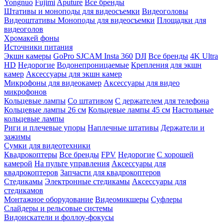
Yongnuo
Fujimi
Aputure
Все бренды
Штативы и моноподы для видеосъемки
Видеоголовы
Видеоштативы
Моноподы для видеосъемки
Площадки для
видеоголов
Хромакей фоны
Источники питания
Экшн камеры
GoPro
SJCAM
Insta 360
DJI
Все бренды
4K Ultra
HD
Недорогие
Водонепроницаемые
Крепления для экшн
камер
Аксессуары для экшн камер
Микрофоны для видеокамер
Аксессуары для видео
микрофонов
Кольцевые лампы
Со штативом
C держателем для телефона
Кольцевые лампы 26 см
Кольцевые лампы 45 см
Настольные
кольцевые лампы
Риги и плечевые упоры
Наплечные штативы
Держатели и
зажимы
Сумки для видеотехники
Квадрокоптеры
Все бренды
FPV
Недорогие
С хорошей
камерой
На пульте управления
Аксессуары для
квадрокоптеров
Запчасти для квадрокоптеров
Стедикамы
Электронные стедикамы
Аксессуары для
стедикамов
Монтажное оборудование
Видеомикшеры
Суфлеры
Слайдеры и рельсовые системы
Видоискатели и фоллоу-фокусы