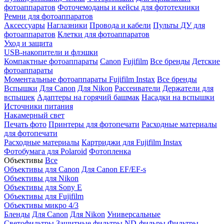
фотоаппаратов
Фоточемоданы и кейсы для фототехники
Ремни для фотоаппаратов
Аксессуары
Наглазники
Провода и кабели
Пульты ДУ для
фотоаппаратов
Клетки для фотоаппаратов
Уход и защита
USB-накопители и флэшки
Компактные фотоаппараты
Canon
Fujifilm
Все бренды
Детские
фотоаппараты
Моментальные фотоаппараты
Fujifilm Instax
Все бренды
Вспышки
Для Canon
Для Nikon
Рассеиватели
Держатели для
вспышек
Адаптеры на горячий башмак
Насадки на вспышки
Источники питания
Накамерный свет
Печать фото
Принтеры для фотопечати
Расходные материалы
для фотопечати
Расходные материалы
Картриджи для Fujifilm Instax
Фотобумага для Polaroid
Фотопленка
Объективы
Все
Объективы для Canon
Для Canon EF/EF-s
Объективы для Nikon
Объективы для Sony E
Объективы для Fujifilm
Объективы микро 4/3
Бленды
Для Canon
Для Nikon
Универсальные
Светофильтры
Защитные фильтры
ND-фильры
Фильтры