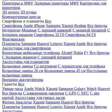
Принтеры и МФУ
Лазерные принтеры
МФУ
Картриджи для
принтеров
3D печать
3D ручки
Компьютерные кресла
Смартфоны и планшеты
Все
Смартфоны
Apple iPhone
Samsung
Xiaomi
Realme
Все бренды
Недорогие
Мощные
С хорошей камерой
С мощной батареей
С
большим экраном
Смартфоны 32 Гб
Смартфоны 64 Гб
Флагманские
Планшеты
Samsung
Huawei
Lenovo
Xiaomi
Apple
Все бренды
Аксессуары для смартфонов
Кнопочные мобильные телефоны
Alcatel
Nokia
F+
Все бренды
С большим экраном
С хорошей батареей
Аксессуары для планшетов
Кольцевые лампы
Со штативом
C держателем для телефона
Кольцевые лампы 26 см
Кольцевые лампы 45 см
Настольные
кольцевые лампы
Внешние аккумуляторы
Гаджеты
Все
Умные часы
Apple Watch
Xiaomi
Samsung Galaxy Watch
Huawei
Все бренды
C измерением давления
C GPS
C NFC
C sim
картой
Аксессуары для умных часов
Фитнес браслеты
Xiaomi
Samsung
Huawei
Все бренды
Планшеты
Samsung
Huawei
Lenovo
Xiaomi
Apple
Все бренды
Аксессуары