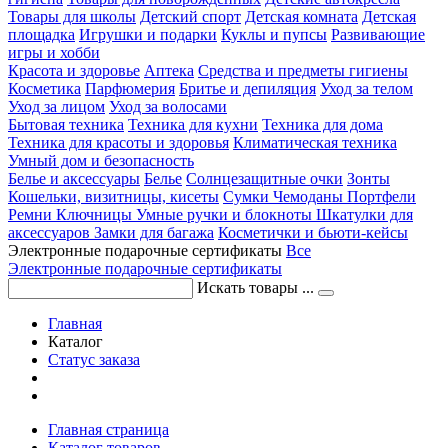
Товары для школы
Детский спорт
Детская комната
Детская
площадка
Игрушки и подарки
Куклы и пупсы
Развивающие
игры и хобби
Красота и здоровье
Аптека
Средства и предметы гигиены
Косметика
Парфюмерия
Бритье и депиляция
Уход за телом
Уход за лицом
Уход за волосами
Бытовая техника
Техника для кухни
Техника для дома
Техника для красоты и здоровья
Климатическая техника
Умный дом и безопасность
Белье и аксессуары
Белье
Солнцезащитные очки
Зонты
Кошельки, визитницы, кисеты
Сумки
Чемоданы
Портфели
Ремни
Ключницы
Умные ручки и блокноты
Шкатулки для
аксессуаров
Замки для багажа
Косметички и бьюти-кейсы
Электронные подарочные сертификаты
Все
Электронные подарочные сертификаты
Искать товары ...
Главная
Каталог
Статус заказа
Главная страница
Каталог товаров