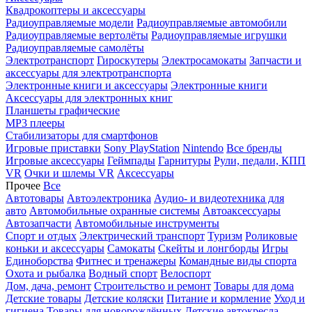
Квадрокоптеры и аксессуары
Радиоуправляемые модели
Радиоуправляемые автомобили
Радиоуправляемые вертолёты
Радиоуправляемые игрушки
Радиоуправляемые самолёты
Электротранспорт
Гироскутеры
Электросамокаты
Запчасти и
аксессуары для электротранспорта
Электронные книги и аксессуары
Электронные книги
Аксессуары для электронных книг
Планшеты графические
MP3 плееры
Стабилизаторы для смартфонов
Игровые приставки
Sony PlayStation
Nintendo
Все бренды
Игровые аксессуары
Геймпады
Гарнитуры
Рули, педали, КПП
VR
Очки и шлемы VR
Аксессуары
Прочее
Все
Автотовары
Автоэлектроника
Аудио- и видеотехника для
авто
Автомобильные охранные системы
Автоаксессуары
Автозапчасти
Автомобильные инструменты
Спорт и отдых
Электрический транспорт
Туризм
Роликовые
коньки и аксессуары
Самокаты
Скейты и лонгборды
Игры
Единоборства
Фитнес и тренажеры
Командные виды спорта
Охота и рыбалка
Водный спорт
Велоспорт
Дом, дача, ремонт
Строительство и ремонт
Товары для дома
Детские товары
Детские коляски
Питание и кормление
Уход и
гигиена
Товары для новорождённых
Детские автокресла