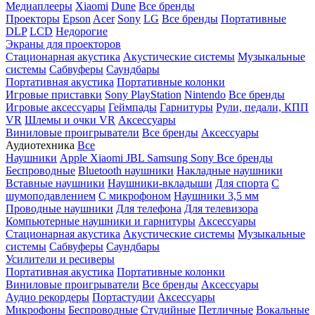
Медиаплееры
Xiaomi
Dune
Все бренды
Проекторы
Epson
Acer
Sony
LG
Все бренды
Портативные
DLP
LCD
Недорогие
Экраны для проекторов
Стационарная акустика
Акустические системы
Музыкальные
системы
Сабвуферы
Саундбары
Портативная акустика
Портативные колонки
Игровые приставки
Sony PlayStation
Nintendo
Все бренды
Игровые аксессуары
Геймпады
Гарнитуры
Рули, педали, КПП
VR
Шлемы и очки VR
Аксессуары
Виниловые проигрыватели
Все бренды
Аксессуары
Аудиотехника
Все
Наушники
Apple
Xiaomi
JBL
Samsung
Sony
Все бренды
Беспроводные
Bluetooth наушники
Накладные наушники
Вставные наушники
Наушники-вкладыши
Для спорта
С
шумоподавлением
С микрофоном
Наушники 3,5 мм
Проводные наушники
Для телефона
Для телевизора
Компьютерные наушники и гарнитуры
Аксессуары
Стационарная акустика
Акустические системы
Музыкальные
системы
Сабвуферы
Саундбары
Усилители и ресиверы
Портативная акустика
Портативные колонки
Виниловые проигрыватели
Все бренды
Аксессуары
Аудио рекордеры
Портастудии
Аксессуары
Микрофоны
Беспроводные
Студийные
Петличные
Вокальные