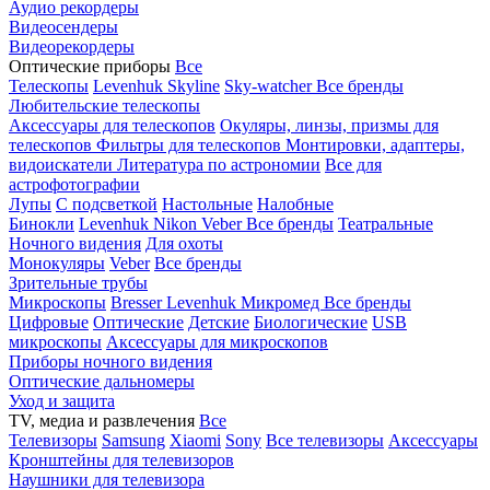
Аудио рекордеры
Видеосендеры
Видеорекордеры
Оптические приборы
Все
Телескопы
Levenhuk Skyline
Sky-watcher
Все бренды
Любительские телескопы
Аксессуары для телескопов
Окуляры, линзы, призмы для
телескопов
Фильтры для телескопов
Монтировки, адаптеры,
видоискатели
Литература по астрономии
Все для
астрофотографии
Лупы
С подсветкой
Настольные
Налобные
Бинокли
Levenhuk
Nikon
Veber
Все бренды
Театральные
Ночного видения
Для охоты
Монокуляры
Veber
Все бренды
Зрительные трубы
Микроскопы
Bresser
Levenhuk
Микромед
Все бренды
Цифровые
Оптические
Детские
Биологические
USB
микроскопы
Аксессуары для микроскопов
Приборы ночного видения
Оптические дальномеры
Уход и защита
TV, медиа и развлечения
Все
Телевизоры
Samsung
Xiaomi
Sony
Все телевизоры
Аксессуары
Кронштейны для телевизоров
Наушники для телевизора