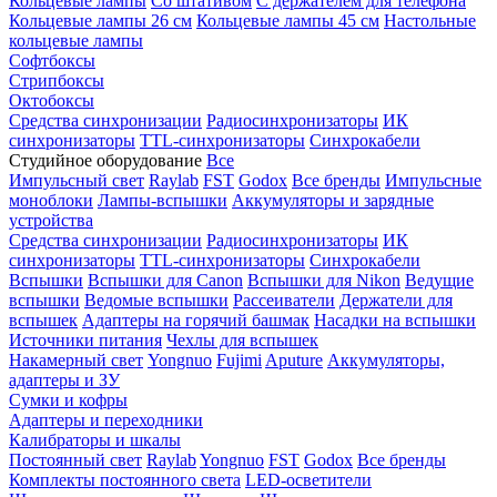
Кольцевые лампы
Со штативом
С держателем для телефона
Кольцевые лампы 26 см
Кольцевые лампы 45 см
Настольные
кольцевые лампы
Софтбоксы
Стрипбоксы
Октобоксы
Средства синхронизации
Радиосинхронизаторы
ИК
синхронизаторы
TTL-синхронизаторы
Синхрокабели
Студийное оборудование
Все
Импульсный свет
Raylab
FST
Godox
Все бренды
Импульсные
моноблоки
Лампы-вспышки
Аккумуляторы и зарядные
устройства
Средства синхронизации
Радиосинхронизаторы
ИК
синхронизаторы
TTL-синхронизаторы
Синхрокабели
Вспышки
Вспышки для Canon
Вспышки для Nikon
Ведущие
вспышки
Ведомые вспышки
Рассеиватели
Держатели для
вспышек
Адаптеры на горячий башмак
Насадки на вспышки
Источники питания
Чехлы для вспышек
Накамерный свет
Yongnuo
Fujimi
Aputure
Аккумуляторы,
адаптеры и ЗУ
Сумки и кофры
Адаптеры и переходники
Калибраторы и шкалы
Постоянный свет
Raylab
Yongnuo
FST
Godox
Все бренды
Комплекты постоянного света
LED-осветители