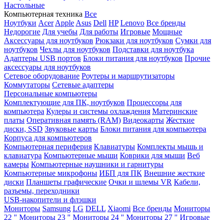
Настольные
Компьютерная техника
Все
Ноутбуки
Acer
Apple
Asus
Dell
HP
Lenovo
Все бренды
Недорогие
Для учебы
Для работы
Игровые
Мощные
Аксессуары для ноутбуков
Рюкзаки для ноутбуков
Сумки для
ноутбуков
Чехлы для ноутбуков
Подставки для ноутбука
Адаптеры USB портов
Блоки питания для ноутбуков
Прочие
аксессуары для ноутбуков
Сетевое оборудование
Роутеры и маршрутизаторы
Коммутаторы
Сетевые адаптеры
Персональные компьютеры
Комплектующие для ПК, ноутбуков
Процессоры для
компьютера
Кулеры и системы охлаждения
Материнские
платы
Оперативная память (RAM)
Видеокарты
Жесткие
диски, SSD
Звуковые карты
Блоки питания для компьютера
Корпуса для компьютеров
Компьютерная периферия
Клавиатуры
Комплекты мышь и
клавиатура
Компьютерные мыши
Коврики для мыши
Веб
камеры
Компьютерные наушники и гарнитуры
Компьютерные микрофоны
ИБП для ПК
Внешние жесткие
диски
Планшеты графические
Очки и шлемы VR
Кабели,
разъемы, переходники
USB-накопители и флэшки
Мониторы
Samsung
LG
DELL
Xiaomi
Все бренды
Мониторы
22 "
Мониторы 23 "
Мониторы 24 "
Мониторы 27 "
Игровые