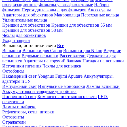
поляризационные
Фильтры ультрафиолетовые
Наборы
фильтров
Переходные кольца для фильтров
Аксессуары
Адаптеры для объективов
Макрокольца
Переходные кольца
Удлинительные кольца
Крышки для объективов
Крышки для объективов 55 мм
Крышки для объективов 58 мм
Чехлы для объективов
Уход и защита
Вспышки, источники света
Все
Вспышки
Вспышки для Canon
Вспышки для Nikon
Ведущие
вспышки
Ведомые вспышки
Рассеиватели
Держатели для
вспышкек
Адаптеры на горячий башмак
Насадки на вспышки
Источники питания
Чехлы для вспышек
Фотобоксы
Накамерный свет
Yongnuo
Fujimi
Aputure
Аккумуляторы,
адаптеры и ЗУ
Импульсный свет
Импульсные моноблоки
Лампы-вспышки
Аккумуляторы и зарядные устройства
Постоянный свет
Комплекты постоянного света
LED-
осветители
Лампы и пайрекс
Рефлекторы, соты, шторки
Фотозонты
Отражатели