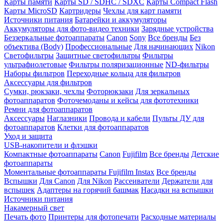
Карты памяти
Карты SD / SDHC / SDXC
Карты Compact Flash
Карты MicroSD
Картридеры
Чехлы для карт памяти
Источники питания
Батарейки и аккумуляторы
Аккумуляторы для фото-видео техники
Зарядные устройства
Беззеркальные фотоаппараты
Canon
Sony
Все бренды
Без
объектива (Body)
Профессиональные
Для начинающих
Nikon
Светофильтры
Защитные светофильтры
Фильтры
ультрафиолетовые
Фильтры поляризационные
ND-фильтры
Наборы фильтров
Переходные кольца для фильтров
Аксессуары для фильтров
Сумки, рюкзаки, чехлы
Фоторюкзаки
Для зеркальных
фотоаппаратов
Фоточемоданы и кейсы для фототехники
Ремни для фотоаппаратов
Аксессуары
Наглазники
Провода и кабели
Пульты ДУ для
фотоаппаратов
Клетки для фотоаппаратов
Уход и защита
USB-накопители и флэшки
Компактные фотоаппараты
Canon
Fujifilm
Все бренды
Детские
фотоаппараты
Моментальные фотоаппараты
Fujifilm Instax
Все бренды
Вспышки
Для Canon
Для Nikon
Рассеиватели
Держатели для
вспышек
Адаптеры на горячий башмак
Насадки на вспышки
Источники питания
Накамерный свет
Печать фото
Принтеры для фотопечати
Расходные материалы