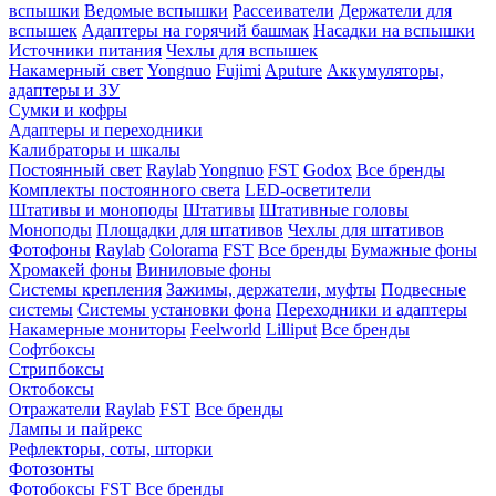
вспышки
Ведомые вспышки
Рассеиватели
Держатели для
вспышек
Адаптеры на горячий башмак
Насадки на вспышки
Источники питания
Чехлы для вспышек
Накамерный свет
Yongnuo
Fujimi
Aputure
Аккумуляторы,
адаптеры и ЗУ
Сумки и кофры
Адаптеры и переходники
Калибраторы и шкалы
Постоянный свет
Raylab
Yongnuo
FST
Godox
Все бренды
Комплекты постоянного света
LED-осветители
Штативы и моноподы
Штативы
Штативные головы
Моноподы
Площадки для штативов
Чехлы для штативов
Фотофоны
Raylab
Colorama
FST
Все бренды
Бумажные фоны
Хромакей фоны
Виниловые фоны
Системы крепления
Зажимы, держатели, муфты
Подвесные
системы
Системы установки фона
Переходники и адаптеры
Накамерные мониторы
Feelworld
Lilliput
Все бренды
Софтбоксы
Стрипбоксы
Октобоксы
Отражатели
Raylab
FST
Все бренды
Лампы и пайрекс
Рефлекторы, соты, шторки
Фотозонты
Фотобоксы
FST
Все бренды