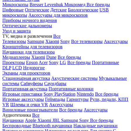
Микроскопы
Bresser
Levenhuk
Микромед
Все бренды
Цифровые
Оптические
Детские
Биологические
USB
микроскопы
Аксессуары для микроскопов
Приборы ночного видения
Оптические дальномеры
Уход и защита
TV, медиа и развлечения
Все
Телевизоры
Samsung
Xiaomi
Sony
Все телевизоры
Аксессуары
Кронштейны для телевизоров
Наушники для телевизора
Медиаплееры
Xiaomi
Dune
Все бренды
Проекторы
Epson
Acer
Sony
LG
Все бренды
Портативные
DLP
LCD
Недорогие
Экраны для проекторов
Стационарная акустика
Акустические системы
Музыкальные
системы
Сабвуферы
Саундбары
Портативная акустика
Портативные колонки
Игровые приставки
Sony PlayStation
Nintendo
Все бренды
Игровые аксессуары
Геймпады
Гарнитуры
Рули, педали, КПП
VR
Шлемы и очки VR
Аксессуары
Виниловые проигрыватели
Все бренды
Аксессуары
Аудиотехника
Все
Наушники
Apple
Xiaomi
JBL
Samsung
Sony
Все бренды
Беспроводные
Bluetooth наушники
Накладные наушники
Вставные наушники
Наушники-вкладыши
Для спорта
С