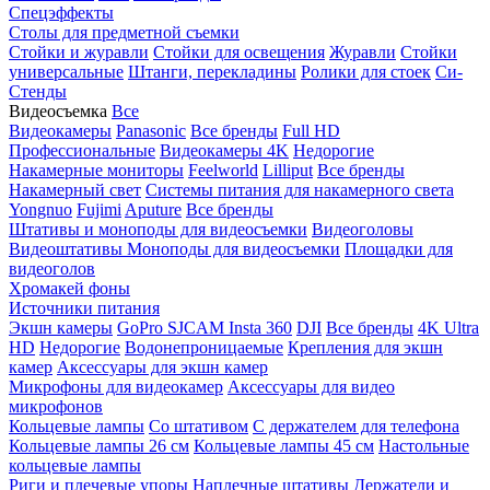
Спецэффекты
Столы для предметной съемки
Стойки и журавли
Стойки для освещения
Журавли
Стойки
универсальные
Штанги, перекладины
Ролики для стоек
Си-
Стенды
Видеосъемка
Все
Видеокамеры
Panasonic
Все бренды
Full HD
Профессиональные
Видеокамеры 4K
Недорогие
Накамерные мониторы
Feelworld
Lilliput
Все бренды
Накамерный свет
Системы питания для накамерного света
Yongnuo
Fujimi
Aputure
Все бренды
Штативы и моноподы для видеосъемки
Видеоголовы
Видеоштативы
Моноподы для видеосъемки
Площадки для
видеоголов
Хромакей фоны
Источники питания
Экшн камеры
GoPro
SJCAM
Insta 360
DJI
Все бренды
4K Ultra
HD
Недорогие
Водонепроницаемые
Крепления для экшн
камер
Аксессуары для экшн камер
Микрофоны для видеокамер
Аксессуары для видео
микрофонов
Кольцевые лампы
Со штативом
C держателем для телефона
Кольцевые лампы 26 см
Кольцевые лампы 45 см
Настольные
кольцевые лампы
Риги и плечевые упоры
Наплечные штативы
Держатели и