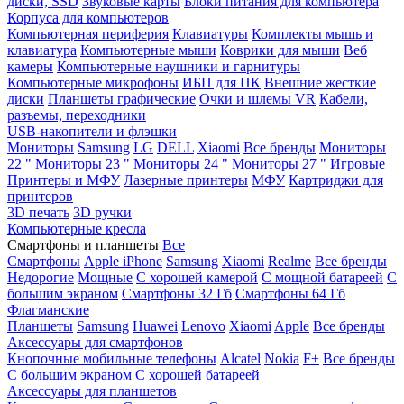
диски, SSD
Звуковые карты
Блоки питания для компьютера
Корпуса для компьютеров
Компьютерная периферия
Клавиатуры
Комплекты мышь и
клавиатура
Компьютерные мыши
Коврики для мыши
Веб
камеры
Компьютерные наушники и гарнитуры
Компьютерные микрофоны
ИБП для ПК
Внешние жесткие
диски
Планшеты графические
Очки и шлемы VR
Кабели,
разъемы, переходники
USB-накопители и флэшки
Мониторы
Samsung
LG
DELL
Xiaomi
Все бренды
Мониторы
22 "
Мониторы 23 "
Мониторы 24 "
Мониторы 27 "
Игровые
Принтеры и МФУ
Лазерные принтеры
МФУ
Картриджи для
принтеров
3D печать
3D ручки
Компьютерные кресла
Смартфоны и планшеты
Все
Смартфоны
Apple iPhone
Samsung
Xiaomi
Realme
Все бренды
Недорогие
Мощные
С хорошей камерой
С мощной батареей
С
большим экраном
Смартфоны 32 Гб
Смартфоны 64 Гб
Флагманские
Планшеты
Samsung
Huawei
Lenovo
Xiaomi
Apple
Все бренды
Аксессуары для смартфонов
Кнопочные мобильные телефоны
Alcatel
Nokia
F+
Все бренды
С большим экраном
С хорошей батареей
Аксессуары для планшетов