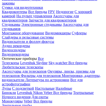
зажимы
Сумки для видеотехники
Квадрокоптеры
Все бренды
FPV
Недорогие
С хорошей
камерой
На пульте управления
Аксессуары для
квадрокоптеров
Запчасти для квадрокоптеров
Стедикамы
Электронные стедикамы
Аксессуары для
стедикамов
Монтажное оборудование
Видеомикшеры
Суфлеры
Слайдеры и рельсовые системы
Видоискатели и фоллоу-фокусы
Аудио рекордеры
Видеосендеры
Видеорекордеры
Оптические приборы
Все
Телескопы
Levenhuk Skyline
Sky-watcher
Все бренды
Любительские телескопы
Аксессуары для телескопов
Окуляры, линзы, призмы для
телескопов
Фильтры для телескопов
Монтировки, адаптеры,
видоискатели
Литература по астрономии
Все для
астрофотографии
Лупы
С подсветкой
Настольные
Налобные
Бинокли
Levenhuk
Nikon
Veber
Все бренды
Театральные
Ночного видения
Для охоты
Монокуляры
Veber
Все бренды
Зрительные трубы