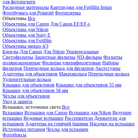
для фотопечати
Расходные материалы
Картриджи для Fujifilm Instax
Фотобумага для Polaroid
Фотопленка
Объективы
Все
Объективы для Canon
Для Canon EF/EF-s
Объективы для Nikon
Объективы для Sony E
Объективы для Fujifilm
Объективы микро 4/3
Бленды
Для Canon
Для Nikon
Универсальные
Светофильтры
Защитные фильтры
ND-фильры
Фильтры
поляризационные
Фильтры ультрафиолетовые
Наборы
фильтров
Переходные кольца для фильтров
Аксессуары
Адаптеры для объективов
Макрокольца
Переходные кольца
Удлинительные кольца
Крышки для объективов
Крышки для объективов 55 мм
Крышки для объективов 58 мм
Чехлы для объективов
Уход и защита
Вспышки, источники света
Все
Вспышки
Вспышки для Canon
Вспышки для Nikon
Ведущие
вспышки
Ведомые вспышки
Рассеиватели
Держатели для
вспышкек
Адаптеры на горячий башмак
Насадки на вспышки
Источники питания
Чехлы для вспышек
Фотобоксы