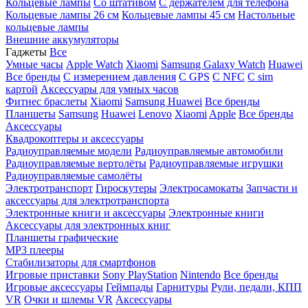
Кольцевые лампы
Со штативом
C держателем для телефона
Кольцевые лампы 26 см
Кольцевые лампы 45 см
Настольные
кольцевые лампы
Внешние аккумуляторы
Гаджеты
Все
Умные часы
Apple Watch
Xiaomi
Samsung Galaxy Watch
Huawei
Все бренды
C измерением давления
C GPS
C NFC
C sim
картой
Аксессуары для умных часов
Фитнес браслеты
Xiaomi
Samsung
Huawei
Все бренды
Планшеты
Samsung
Huawei
Lenovo
Xiaomi
Apple
Все бренды
Аксессуары
Квадрокоптеры и аксессуары
Радиоуправляемые модели
Радиоуправляемые автомобили
Радиоуправляемые вертолёты
Радиоуправляемые игрушки
Радиоуправляемые самолёты
Электротранспорт
Гироскутеры
Электросамокаты
Запчасти и
аксессуары для электротранспорта
Электронные книги и аксессуары
Электронные книги
Аксессуары для электронных книг
Планшеты графические
MP3 плееры
Стабилизаторы для смартфонов
Игровые приставки
Sony PlayStation
Nintendo
Все бренды
Игровые аксессуары
Геймпады
Гарнитуры
Рули, педали, КПП
VR
Очки и шлемы VR
Аксессуары