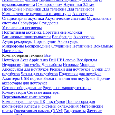
шумоподавлением
С микрофоном
Наушники 3,5 мм
Проводные наушники
Для телефона
Для телевизора
Компьютерные наушники и гарнитуры
Аксессуары
Стационарная акустика
Акустические системы
Музыкальные
системы
Сабвуферы
Саундбары
Усилители и ресиверы
Портативная акустика
Портативные колонки
Виниловые проигрыватели
Все бренды
Аксессуары
Аудио рекордеры
Портастудии
Аксессуары
Микрофоны
Беспроводные
Студийные
Петличные
Вокальные
Настольные
Компьютерная техника
Все
Ноутбуки
Acer
Apple
Asus
Dell
HP
Lenovo
Все бренды
Недорогие
Для учебы
Для работы
Игровые
Мощные
Аксессуары для ноутбуков
Рюкзаки для ноутбуков
Сумки для
ноутбуков
Чехлы для ноутбуков
Подставки для ноутбука
Адаптеры USB портов
Блоки питания для ноутбуков
Прочие
аксессуары для ноутбуков
Сетевое оборудование
Роутеры и маршрутизаторы
Коммутаторы
Сетевые адаптеры
Персональные компьютеры
Комплектующие для ПК, ноутбуков
Процессоры для
компьютера
Кулеры и системы охлаждения
Материнские
платы
Оперативная память (RAM)
Видеокарты
Жесткие