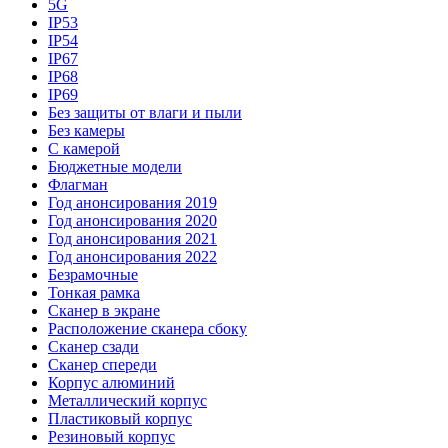
5G
IP53
IP54
IP67
IP68
IP69
Без защиты от влаги и пыли
Без камеры
С камерой
Бюджетные модели
Флагман
Год анонсирования 2019
Год анонсирования 2020
Год анонсирования 2021
Год анонсирования 2022
Безрамочные
Тонкая рамка
Сканер в экране
Расположение сканера сбоку
Сканер сзади
Сканер спереди
Корпус алюминий
Металлический корпус
Пластиковый корпус
Резиновый корпус