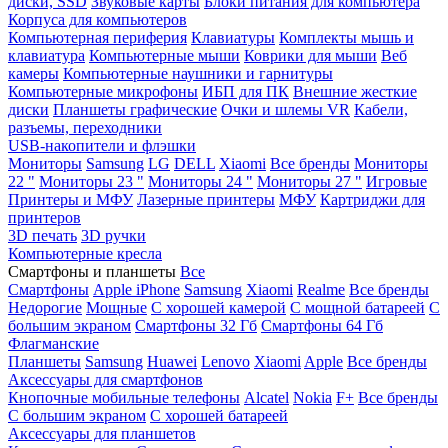
диски, SSD
Звуковые карты
Блоки питания для компьютера
Корпуса для компьютеров
Компьютерная периферия
Клавиатуры
Комплекты мышь и
клавиатура
Компьютерные мыши
Коврики для мыши
Веб
камеры
Компьютерные наушники и гарнитуры
Компьютерные микрофоны
ИБП для ПК
Внешние жесткие
диски
Планшеты графические
Очки и шлемы VR
Кабели,
разъемы, переходники
USB-накопители и флэшки
Мониторы
Samsung
LG
DELL
Xiaomi
Все бренды
Мониторы
22 "
Мониторы 23 "
Мониторы 24 "
Мониторы 27 "
Игровые
Принтеры и МФУ
Лазерные принтеры
МФУ
Картриджи для
принтеров
3D печать
3D ручки
Компьютерные кресла
Смартфоны и планшеты
Все
Смартфоны
Apple iPhone
Samsung
Xiaomi
Realme
Все бренды
Недорогие
Мощные
С хорошей камерой
С мощной батареей
С
большим экраном
Смартфоны 32 Гб
Смартфоны 64 Гб
Флагманские
Планшеты
Samsung
Huawei
Lenovo
Xiaomi
Apple
Все бренды
Аксессуары для смартфонов
Кнопочные мобильные телефоны
Alcatel
Nokia
F+
Все бренды
С большим экраном
С хорошей батареей
Аксессуары для планшетов