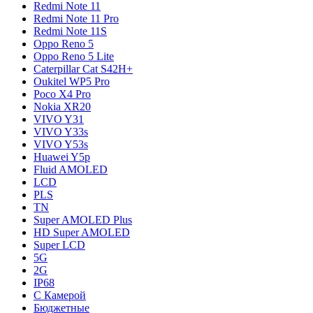
Redmi Note 11
Redmi Note 11 Pro
Redmi Note 11S
Oppo Reno 5
Oppo Reno 5 Lite
Caterpillar Cat S42H+
Oukitel WP5 Pro
Poco X4 Pro
Nokia XR20
VIVO Y31
VIVO Y33s
VIVO Y53s
Huawei Y5p
Fluid AMOLED
LCD
PLS
TN
Super AMOLED Plus
HD Super AMOLED
Super LCD
5G
2G
IP68
С Камерой
Бюджетные