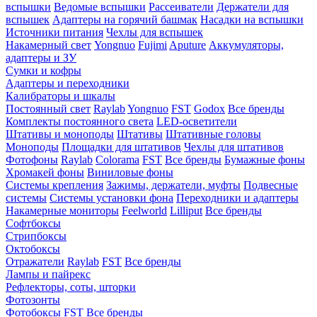
вспышки
Ведомые вспышки
Рассеиватели
Держатели для
вспышек
Адаптеры на горячий башмак
Насадки на вспышки
Источники питания
Чехлы для вспышек
Накамерный свет
Yongnuo
Fujimi
Aputure
Аккумуляторы,
адаптеры и ЗУ
Сумки и кофры
Адаптеры и переходники
Калибраторы и шкалы
Постоянный свет
Raylab
Yongnuo
FST
Godox
Все бренды
Комплекты постоянного света
LED-осветители
Штативы и моноподы
Штативы
Штативные головы
Моноподы
Площадки для штативов
Чехлы для штативов
Фотофоны
Raylab
Colorama
FST
Все бренды
Бумажные фоны
Хромакей фоны
Виниловые фоны
Системы крепления
Зажимы, держатели, муфты
Подвесные
системы
Системы установки фона
Переходники и адаптеры
Накамерные мониторы
Feelworld
Lilliput
Все бренды
Софтбоксы
Стрипбоксы
Октобоксы
Отражатели
Raylab
FST
Все бренды
Лампы и пайрекс
Рефлекторы, соты, шторки
Фотозонты
Фотобоксы
FST
Все бренды