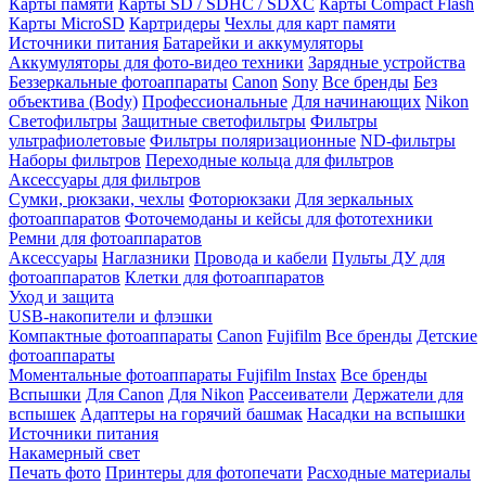
Карты памяти
Карты SD / SDHC / SDXC
Карты Compact Flash
Карты MicroSD
Картридеры
Чехлы для карт памяти
Источники питания
Батарейки и аккумуляторы
Аккумуляторы для фото-видео техники
Зарядные устройства
Беззеркальные фотоаппараты
Canon
Sony
Все бренды
Без
объектива (Body)
Профессиональные
Для начинающих
Nikon
Светофильтры
Защитные светофильтры
Фильтры
ультрафиолетовые
Фильтры поляризационные
ND-фильтры
Наборы фильтров
Переходные кольца для фильтров
Аксессуары для фильтров
Сумки, рюкзаки, чехлы
Фоторюкзаки
Для зеркальных
фотоаппаратов
Фоточемоданы и кейсы для фототехники
Ремни для фотоаппаратов
Аксессуары
Наглазники
Провода и кабели
Пульты ДУ для
фотоаппаратов
Клетки для фотоаппаратов
Уход и защита
USB-накопители и флэшки
Компактные фотоаппараты
Canon
Fujifilm
Все бренды
Детские
фотоаппараты
Моментальные фотоаппараты
Fujifilm Instax
Все бренды
Вспышки
Для Canon
Для Nikon
Рассеиватели
Держатели для
вспышек
Адаптеры на горячий башмак
Насадки на вспышки
Источники питания
Накамерный свет
Печать фото
Принтеры для фотопечати
Расходные материалы