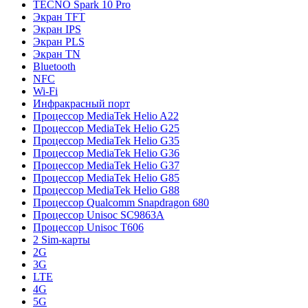
TECNO Spark 10 Pro
Экран TFT
Экран IPS
Экран PLS
Экран TN
Bluetooth
NFC
Wi-Fi
Инфракрасный порт
Процессор MediaTek Helio A22
Процессор MediaTek Helio G25
Процессор MediaTek Helio G35
Процессор MediaTek Helio G36
Процессор MediaTek Helio G37
Процессор MediaTek Helio G85
Процессор MediaTek Helio G88
Процессор Qualcomm Snapdragon 680
Процессор Unisoc SC9863A
Процессор Unisoc T606
2 Sim-карты
2G
3G
LTE
4G
5G