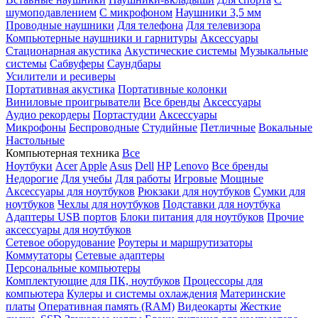
шумоподавлением
С микрофоном
Наушники 3,5 мм
Проводные наушники
Для телефона
Для телевизора
Компьютерные наушники и гарнитуры
Аксессуары
Стационарная акустика
Акустические системы
Музыкальные
системы
Сабвуферы
Саундбары
Усилители и ресиверы
Портативная акустика
Портативные колонки
Виниловые проигрыватели
Все бренды
Аксессуары
Аудио рекордеры
Портастудии
Аксессуары
Микрофоны
Беспроводные
Студийные
Петличные
Вокальные
Настольные
Компьютерная техника
Все
Ноутбуки
Acer
Apple
Asus
Dell
HP
Lenovo
Все бренды
Недорогие
Для учебы
Для работы
Игровые
Мощные
Аксессуары для ноутбуков
Рюкзаки для ноутбуков
Сумки для
ноутбуков
Чехлы для ноутбуков
Подставки для ноутбука
Адаптеры USB портов
Блоки питания для ноутбуков
Прочие
аксессуары для ноутбуков
Сетевое оборудование
Роутеры и маршрутизаторы
Коммутаторы
Сетевые адаптеры
Персональные компьютеры
Комплектующие для ПК, ноутбуков
Процессоры для
компьютера
Кулеры и системы охлаждения
Материнские
платы
Оперативная память (RAM)
Видеокарты
Жесткие