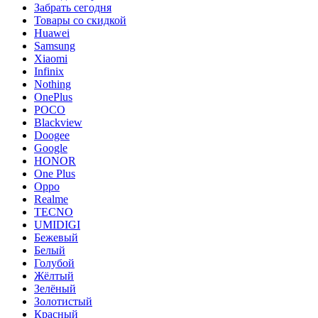
Забрать сегодня
Товары со скидкой
Huawei
Samsung
Xiaomi
Infinix
Nothing
OnePlus
POCO
Blackview
Doogee
Google
HONOR
One Plus
Oppo
Realme
TECNO
UMIDIGI
Бежевый
Белый
Голубой
Жёлтый
Зелёный
Золотистый
Красный