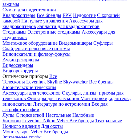
зажимы
Сумки для видеотехники
Квадрокоптеры
Все бренды
FPV
Недорогие
С хорошей
камерой
На пульте управления
Аксессуары для
квадрокоптеров
Запчасти для квадрокоптеров
Стедикамы
Электронные стедикамы
Аксессуары для
стедикамов
Монтажное оборудование
Видеомикшеры
Суфлеры
Слайдеры и рельсовые системы
Видоискатели и фоллоу-фокусы
Аудио рекордеры
Видеосендеры
Видеорекордеры
Оптические приборы
Все
Телескопы
Levenhuk Skyline
Sky-watcher
Все бренды
Любительские телескопы
Аксессуары для телескопов
Окуляры, линзы, призмы для
телескопов
Фильтры для телескопов
Монтировки, адаптеры,
видоискатели
Литература по астрономии
Все для
астрофотографии
Лупы
С подсветкой
Настольные
Налобные
Бинокли
Levenhuk
Nikon
Veber
Все бренды
Театральные
Ночного видения
Для охоты
Монокуляры
Veber
Все бренды
Зрительные трубы