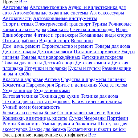
Прочее
Все
Автотовары
Автоэлектроника
Аудио- и видеотехника для
авто
Автомобильные охранные системы
Автоаксессуары
Автозапчасти
Автомобильные инструменты
Спорт и отдых
Электрический транспорт
Туризм
Роликовые
коньки и аксессуары
Самокаты
Скейты и лонгборды
Игры
Единоборства
Фитнес и тренажеры
Командные виды спорта
Охота и рыбалка
Водный спорт
Велоспорт
Дом, дача, ремонт
Строительство и ремонт
Товары для дома
Детские товары
Детские коляски
Питание и кормление
Уход и
гигиена
Товары для новорождённых
Детские автокресла
Товары для школы
Детский спорт
Детская комната
Детская
площадка
Игрушки и подарки
Куклы и пупсы
Развивающие
игры и хобби
Красота и здоровье
Аптека
Средства и предметы гигиены
Косметика
Парфюмерия
Бритье и депиляция
Уход за телом
Уход за лицом
Уход за волосами
Бытовая техника
Техника для кухни
Техника для дома
Техника для красоты и здоровья
Климатическая техника
Умный дом и безопасность
Белье и аксессуары
Белье
Солнцезащитные очки
Зонты
Кошельки, визитницы, кисеты
Сумки
Чемоданы
Портфели
Ремни
Ключницы
Умные ручки и блокноты
Шкатулки для
аксессуаров
Замки для багажа
Косметички и бьюти-кейсы
Электронные подарочные сертификаты
Все