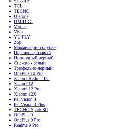
SHARP
TCL
TECNO
Ulefone
UMIDIGI
Vernee
Vivo
YU FLY
Zoji
Мармеладно-голубые
Персико - розовый
Полночный черный
Снежно - белый
Трюфельно-черный
OnePlus 10 Pro
Xiaomi Redmi 10C
Xiaomi 12
Xiaomi 12 Pro
Xiaomi 12X
Itel Vision 3
Itel Vision 3 Plus
TECNO Spark 8C
OnePlus 9
OnePlus 9 Pro
Realme 9 Pro+