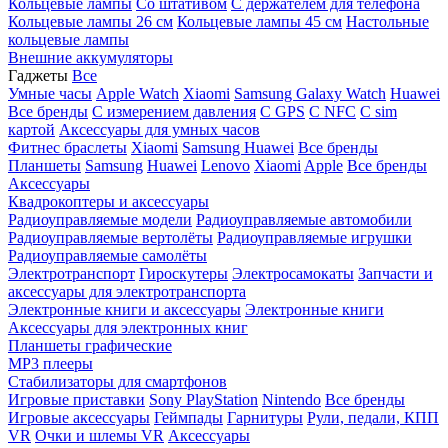
Кольцевые лампы
Со штативом
C держателем для телефона
Кольцевые лампы 26 см
Кольцевые лампы 45 см
Настольные
кольцевые лампы
Внешние аккумуляторы
Гаджеты
Все
Умные часы
Apple Watch
Xiaomi
Samsung Galaxy Watch
Huawei
Все бренды
C измерением давления
C GPS
C NFC
C sim
картой
Аксессуары для умных часов
Фитнес браслеты
Xiaomi
Samsung
Huawei
Все бренды
Планшеты
Samsung
Huawei
Lenovo
Xiaomi
Apple
Все бренды
Аксессуары
Квадрокоптеры и аксессуары
Радиоуправляемые модели
Радиоуправляемые автомобили
Радиоуправляемые вертолёты
Радиоуправляемые игрушки
Радиоуправляемые самолёты
Электротранспорт
Гироскутеры
Электросамокаты
Запчасти и
аксессуары для электротранспорта
Электронные книги и аксессуары
Электронные книги
Аксессуары для электронных книг
Планшеты графические
MP3 плееры
Стабилизаторы для смартфонов
Игровые приставки
Sony PlayStation
Nintendo
Все бренды
Игровые аксессуары
Геймпады
Гарнитуры
Рули, педали, КПП
VR
Очки и шлемы VR
Аксессуары