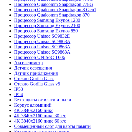
Процессор Qualcomm Snapdragon 778G
Процессор Qualcomm Snapdragon 8 Gen1
Процессор Qualcomm Snapdragon 870
Процессор Samsung Exynos 1280
Процессор Samsung Exynos 2100
Процессор Samsung Exynos 850
Процессор Unisoc SC9832E
Процессор Unisoc SC9863A
Процессор Unisoc SC9863A
Процессор Unisoc SC9863A
Процессор UNISoC T606
Акселерометр
Датчик освещения
Датчик приближения
Стекло Gorilla Glass
Стекло Gorilla Glass v5
IP53
IP54
Без защиты от влаги и пыли
Корпус алюминий
4K 3840x2160 пикс
4K 3840x2160 пикс 30 к/с
4K 3840x2160 пикс 60 к/с
Совмещенный слот для карты памяти
Без слота для карты памяти