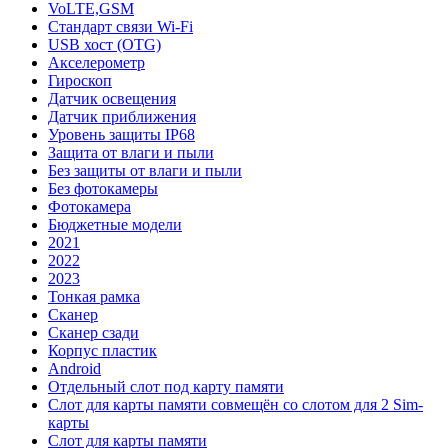
VoLTE,GSM
Стандарт связи Wi-Fi
USB хост (OTG)
Акселерометр
Гироскоп
Датчик освещения
Датчик приближения
Уровень защиты IP68
Защита от влаги и пыли
Без защиты от влаги и пыли
Без фотокамеры
Фотокамера
Бюджетные модели
2021
2022
2023
Тонкая рамка
Сканер
Сканер сзади
Корпус пластик
Android
Отдельный слот под карту памяти
Слот для карты памяти совмещён со слотом для 2 Sim-
карты
Слот для карты памяти