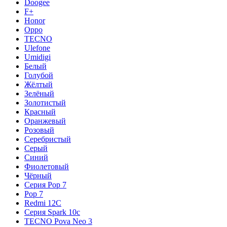
Doogee
F+
Honor
Oppo
TECNO
Ulefone
Umidigi
Белый
Голубой
Жёлтый
Зелёный
Золотистый
Красный
Оранжевый
Розовый
Серебристый
Серый
Синий
Фиолетовый
Чёрный
Серия Pop 7
Pop 7
Redmi 12C
Серия Spark 10c
TECNO Pova Neo 3