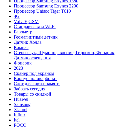
Процессор Samsung Exynos 1380
Процессор Samsung Exynos 2200
Процессор Unisoc Tiger T610
4G
VoLTE,GSM
Cтандарт связи Wi-Fi
Барометр
Геомагнитный датчик
Датчик Холла
Компас
Стереозвук, Шумоподавление, Гироскоп, Фонарик,
Датчик освещения
Фонарик
2023
Сканер под экраном
Корпус поликарбонат
Слот для карты памяти
Забрать сегодня
Товары со скидкой
Huawei
Samsung
Xiaomi
Infinix
Itel
POCO