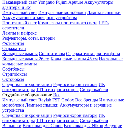
Накамерный свет
Yongnuo
Fujimi
Aputure
Аккумуляторы,
адаптеры и ЗУ
Импульсный свет
Импульсные моноблоки
Лампы-вспышки
Аккумуляторы и зарядные устройства
Постоянный свет
Комплекты постоянного света
LED-
осветители
Лампы и пайрекс
Рефлекторы, соты, шторки
Фотозонты
Отражатели
Кольцевые лампы
Со штативом
С держателем для телефона
Кольцевые лампы 26 см
Кольцевые лампы 45 см
Настольные
кольцевые лампы
Софтбоксы
Стрипбоксы
Октобоксы
Средства синхронизации
Радиосинхронизаторы
ИК
синхронизаторы
TTL-синхронизаторы
Синхрокабели
Студийное оборудование
Все
Импульсный свет
Raylab
FST
Godox
Все бренды
Импульсные
моноблоки
Лампы-вспышки
Аккумуляторы и зарядные
устройства
Средства синхронизации
Радиосинхронизаторы
ИК
синхронизаторы
TTL-синхронизаторы
Синхрокабели
Вспышки
Вспышки для Canon
Вспышки для Nikon
Ведущие