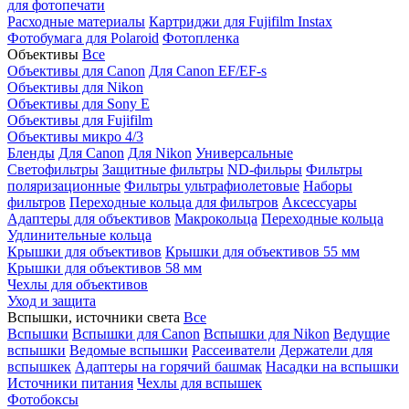
для фотопечати
Расходные материалы
Картриджи для Fujifilm Instax
Фотобумага для Polaroid
Фотопленка
Объективы
Все
Объективы для Canon
Для Canon EF/EF-s
Объективы для Nikon
Объективы для Sony E
Объективы для Fujifilm
Объективы микро 4/3
Бленды
Для Canon
Для Nikon
Универсальные
Светофильтры
Защитные фильтры
ND-фильры
Фильтры
поляризационные
Фильтры ультрафиолетовые
Наборы
фильтров
Переходные кольца для фильтров
Аксессуары
Адаптеры для объективов
Макрокольца
Переходные кольца
Удлинительные кольца
Крышки для объективов
Крышки для объективов 55 мм
Крышки для объективов 58 мм
Чехлы для объективов
Уход и защита
Вспышки, источники света
Все
Вспышки
Вспышки для Canon
Вспышки для Nikon
Ведущие
вспышки
Ведомые вспышки
Рассеиватели
Держатели для
вспышкек
Адаптеры на горячий башмак
Насадки на вспышки
Источники питания
Чехлы для вспышек
Фотобоксы