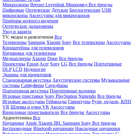
Микроскопы
Bresser
Levenhuk
Микромед
Все бренды
Цифровые
Оптические
Детские
Биологические
USB
микроскопы
Аксессуары для микроскопов
Приборы ночного видения
Оптические дальномеры
Уход и защита
TV, медиа и развлечения
Все
Телевизоры
Samsung
Xiaomi
Sony
Все телевизоры
Аксессуары
Кронштейны для телевизоров
Наушники для телевизора
Медиаплееры
Xiaomi
Dune
Все бренды
Проекторы
Epson
Acer
Sony
LG
Все бренды
Портативные
DLP
LCD
Недорогие
Экраны для проекторов
Стационарная акустика
Акустические системы
Музыкальные
системы
Сабвуферы
Саундбары
Портативная акустика
Портативные колонки
Игровые приставки
Sony PlayStation
Nintendo
Все бренды
Игровые аксессуары
Геймпады
Гарнитуры
Рули, педали, КПП
VR
Шлемы и очки VR
Аксессуары
Виниловые проигрыватели
Все бренды
Аксессуары
Аудиотехника
Все
Наушники
Apple
Xiaomi
JBL
Samsung
Sony
Все бренды
Беспроводные
Bluetooth наушники
Накладные наушники
Вставные наушники
Наушники-вкладыши
Для спорта
С