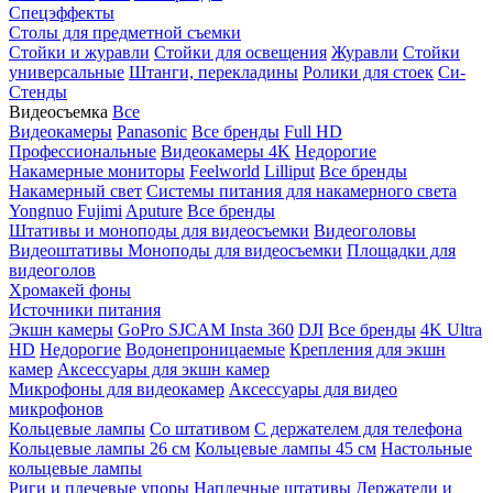
Спецэффекты
Столы для предметной съемки
Стойки и журавли
Стойки для освещения
Журавли
Стойки
универсальные
Штанги, перекладины
Ролики для стоек
Си-
Стенды
Видеосъемка
Все
Видеокамеры
Panasonic
Все бренды
Full HD
Профессиональные
Видеокамеры 4K
Недорогие
Накамерные мониторы
Feelworld
Lilliput
Все бренды
Накамерный свет
Системы питания для накамерного света
Yongnuo
Fujimi
Aputure
Все бренды
Штативы и моноподы для видеосъемки
Видеоголовы
Видеоштативы
Моноподы для видеосъемки
Площадки для
видеоголов
Хромакей фоны
Источники питания
Экшн камеры
GoPro
SJCAM
Insta 360
DJI
Все бренды
4K Ultra
HD
Недорогие
Водонепроницаемые
Крепления для экшн
камер
Аксессуары для экшн камер
Микрофоны для видеокамер
Аксессуары для видео
микрофонов
Кольцевые лампы
Со штативом
C держателем для телефона
Кольцевые лампы 26 см
Кольцевые лампы 45 см
Настольные
кольцевые лампы
Риги и плечевые упоры
Наплечные штативы
Держатели и