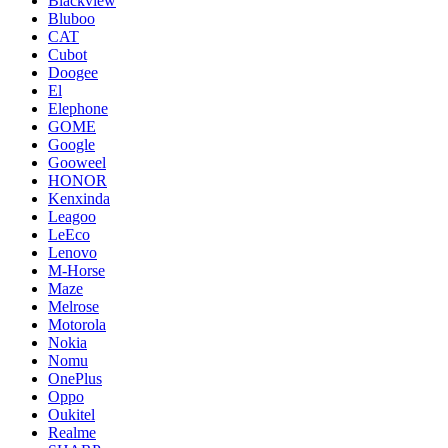
Blackview
Bluboo
CAT
Cubot
Doogee
El
Elephone
GOME
Google
Gooweel
HONOR
Kenxinda
Leagoo
LeEco
Lenovo
M-Horse
Maze
Melrose
Motorola
Nokia
Nomu
OnePlus
Oppo
Oukitel
Realme