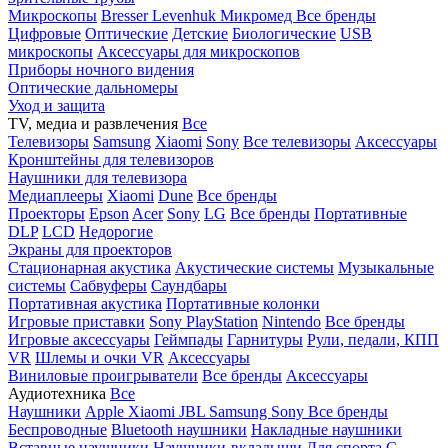
Микроскопы
Bresser
Levenhuk
Микромед
Все бренды
Цифровые
Оптические
Детские
Биологические
USB
микроскопы
Аксессуары для микроскопов
Приборы ночного видения
Оптические дальномеры
Уход и защита
TV, медиа и развлечения
Все
Телевизоры
Samsung
Xiaomi
Sony
Все телевизоры
Аксессуары
Кронштейны для телевизоров
Наушники для телевизора
Медиаплееры
Xiaomi
Dune
Все бренды
Проекторы
Epson
Acer
Sony
LG
Все бренды
Портативные
DLP
LCD
Недорогие
Экраны для проекторов
Стационарная акустика
Акустические системы
Музыкальные
системы
Сабвуферы
Саундбары
Портативная акустика
Портативные колонки
Игровые приставки
Sony PlayStation
Nintendo
Все бренды
Игровые аксессуары
Геймпады
Гарнитуры
Рули, педали, КПП
VR
Шлемы и очки VR
Аксессуары
Виниловые проигрыватели
Все бренды
Аксессуары
Аудиотехника
Все
Наушники
Apple
Xiaomi
JBL
Samsung
Sony
Все бренды
Беспроводные
Bluetooth наушники
Накладные наушники
Вставные наушники
Наушники-вкладыши
Для спорта
С