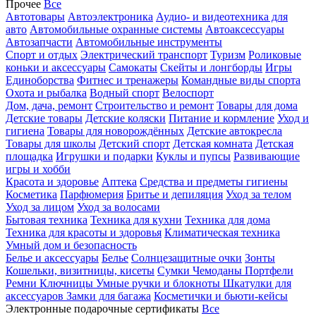
Прочее
Все
Автотовары
Автоэлектроника
Аудио- и видеотехника для
авто
Автомобильные охранные системы
Автоаксессуары
Автозапчасти
Автомобильные инструменты
Спорт и отдых
Электрический транспорт
Туризм
Роликовые
коньки и аксессуары
Самокаты
Скейты и лонгборды
Игры
Единоборства
Фитнес и тренажеры
Командные виды спорта
Охота и рыбалка
Водный спорт
Велоспорт
Дом, дача, ремонт
Строительство и ремонт
Товары для дома
Детские товары
Детские коляски
Питание и кормление
Уход и
гигиена
Товары для новорождённых
Детские автокресла
Товары для школы
Детский спорт
Детская комната
Детская
площадка
Игрушки и подарки
Куклы и пупсы
Развивающие
игры и хобби
Красота и здоровье
Аптека
Средства и предметы гигиены
Косметика
Парфюмерия
Бритье и депиляция
Уход за телом
Уход за лицом
Уход за волосами
Бытовая техника
Техника для кухни
Техника для дома
Техника для красоты и здоровья
Климатическая техника
Умный дом и безопасность
Белье и аксессуары
Белье
Солнцезащитные очки
Зонты
Кошельки, визитницы, кисеты
Сумки
Чемоданы
Портфели
Ремни
Ключницы
Умные ручки и блокноты
Шкатулки для
аксессуаров
Замки для багажа
Косметички и бьюти-кейсы
Электронные подарочные сертификаты
Все