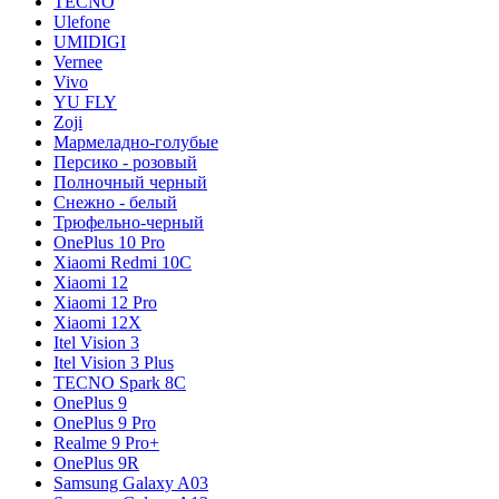
TECNO
Ulefone
UMIDIGI
Vernee
Vivo
YU FLY
Zoji
Мармеладно-голубые
Персико - розовый
Полночный черный
Снежно - белый
Трюфельно-черный
OnePlus 10 Pro
Xiaomi Redmi 10C
Xiaomi 12
Xiaomi 12 Pro
Xiaomi 12X
Itel Vision 3
Itel Vision 3 Plus
TECNO Spark 8C
OnePlus 9
OnePlus 9 Pro
Realme 9 Pro+
OnePlus 9R
Samsung Galaxy A03