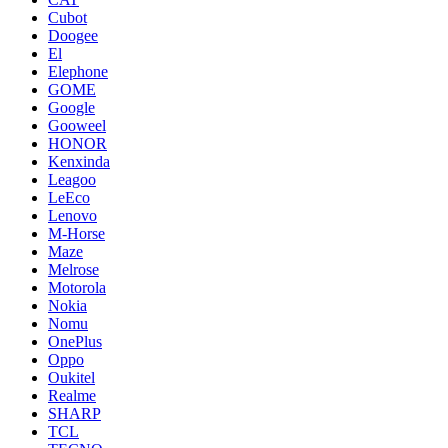
Cubot
Doogee
El
Elephone
GOME
Google
Gooweel
HONOR
Kenxinda
Leagoo
LeEco
Lenovo
M-Horse
Maze
Melrose
Motorola
Nokia
Nomu
OnePlus
Oppo
Oukitel
Realme
SHARP
TCL