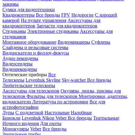
зажимы
Сумки для видеотехники
Квадрокоптеры
Все бренды
FPV
Недорогие
С хорошей
камерой
На пульте управления
Аксессуары для
квадрокоптеров
Запчасти для квадрокоптеров
Стедикамы
Электронные стедикамы
Аксессуары для
стедикамов
Монтажное оборудование
Видеомикшеры
Суфлеры
Слайдеры и рельсовые системы
Видоискатели и фоллоу-фокусы
Аудио рекордеры
Видеосендеры
Видеорекордеры
Оптические приборы
Все
Телескопы
Levenhuk Skyline
Sky-watcher
Все бренды
Любительские телескопы
Аксессуары для телескопов
Окуляры, линзы, призмы для
телескопов
Фильтры для телескопов
Монтировки, адаптеры,
видоискатели
Литература по астрономии
Все для
астрофотографии
Лупы
С подсветкой
Настольные
Налобные
Бинокли
Levenhuk
Nikon
Veber
Все бренды
Театральные
Ночного видения
Для охоты
Монокуляры
Veber
Все бренды
Зрительные трубы