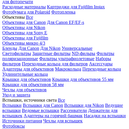
для фотопечати
Расходные материалы
Картриджи для Fujifilm Instax
Фотобумага для Polaroid
Фотопленка
Объективы
Все
Объективы для Canon
Для Canon EF/EF-s
Объективы для Nikon
Объективы для Sony E
Объективы для Fujifilm
Объективы микро 4/3
Бленды
Для Canon
Для Nikon
Универсальные
Светофильтры
Защитные фильтры
ND-фильры
Фильтры
поляризационные
Фильтры ультрафиолетовые
Наборы
фильтров
Переходные кольца для фильтров
Аксессуары
Адаптеры для объективов
Макрокольца
Переходные кольца
Удлинительные кольца
Крышки для объективов
Крышки для объективов 55 мм
Крышки для объективов 58 мм
Чехлы для объективов
Уход и защита
Вспышки, источники света
Все
Вспышки
Вспышки для Canon
Вспышки для Nikon
Ведущие
вспышки
Ведомые вспышки
Рассеиватели
Держатели для
вспышкек
Адаптеры на горячий башмак
Насадки на вспышки
Источники питания
Чехлы для вспышек
Фотобоксы