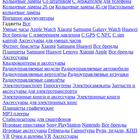
Кольцевые лампы
Со штативом
C держателем для телефона
Кольцевые лампы 26 см
Кольцевые лампы 45 см
Настольные
кольцевые лампы
Внешние аккумуляторы
Гаджеты
Все
Умные часы
Apple Watch
Xiaomi
Samsung Galaxy Watch
Huawei
Все бренды
C измерением давления
C GPS
C NFC
C sim
картой
Аксессуары для умных часов
Фитнес браслеты
Xiaomi
Samsung
Huawei
Все бренды
Планшеты
Samsung
Huawei
Lenovo
Xiaomi
Apple
Все бренды
Аксессуары
Квадрокоптеры и аксессуары
Радиоуправляемые модели
Радиоуправляемые автомобили
Радиоуправляемые вертолёты
Радиоуправляемые игрушки
Радиоуправляемые самолёты
Электротранспорт
Гироскутеры
Электросамокаты
Запчасти и
аксессуары для электротранспорта
Электронные книги и аксессуары
Электронные книги
Аксессуары для электронных книг
Планшеты графические
MP3 плееры
Стабилизаторы для смартфонов
Игровые приставки
Sony PlayStation
Nintendo
Все бренды
Игровые аксессуары
Геймпады
Гарнитуры
Рули, педали, КПП
VR
Очки и шлемы VR
Аксессуары