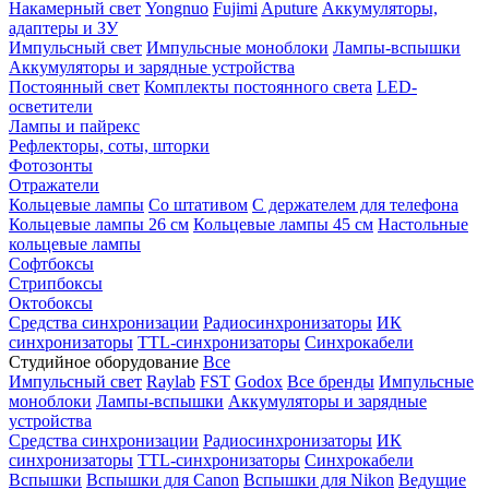
Накамерный свет
Yongnuo
Fujimi
Aputure
Аккумуляторы,
адаптеры и ЗУ
Импульсный свет
Импульсные моноблоки
Лампы-вспышки
Аккумуляторы и зарядные устройства
Постоянный свет
Комплекты постоянного света
LED-
осветители
Лампы и пайрекс
Рефлекторы, соты, шторки
Фотозонты
Отражатели
Кольцевые лампы
Со штативом
С держателем для телефона
Кольцевые лампы 26 см
Кольцевые лампы 45 см
Настольные
кольцевые лампы
Софтбоксы
Стрипбоксы
Октобоксы
Средства синхронизации
Радиосинхронизаторы
ИК
синхронизаторы
TTL-синхронизаторы
Синхрокабели
Студийное оборудование
Все
Импульсный свет
Raylab
FST
Godox
Все бренды
Импульсные
моноблоки
Лампы-вспышки
Аккумуляторы и зарядные
устройства
Средства синхронизации
Радиосинхронизаторы
ИК
синхронизаторы
TTL-синхронизаторы
Синхрокабели
Вспышки
Вспышки для Canon
Вспышки для Nikon
Ведущие