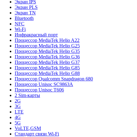
Экран IPS
Экран PLS
Экран TN
Bluetooth
NFC
Wi-Fi
Инфракрасный порт
Процессор MediaTek Helio A22
Процессор MediaTek Helio G25
Процессор MediaTek Helio G35
Процессор MediaTek Helio G36
Процессор MediaTek Helio G37
Процессор MediaTek Helio G85
Процессор MediaTek Helio G88
Процессор Qualcomm Snapdragon 680
Процессор Unisoc SC9863A
Процессор Unisoc T606
2 Sim-карты
2G
3G
LTE
4G
5G
VoLTE,GSM
Стандарт связи Wi-Fi