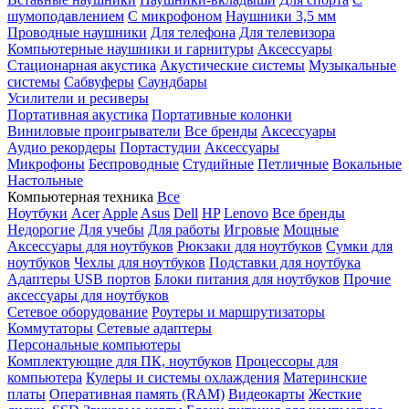
шумоподавлением
С микрофоном
Наушники 3,5 мм
Проводные наушники
Для телефона
Для телевизора
Компьютерные наушники и гарнитуры
Аксессуары
Стационарная акустика
Акустические системы
Музыкальные
системы
Сабвуферы
Саундбары
Усилители и ресиверы
Портативная акустика
Портативные колонки
Виниловые проигрыватели
Все бренды
Аксессуары
Аудио рекордеры
Портастудии
Аксессуары
Микрофоны
Беспроводные
Студийные
Петличные
Вокальные
Настольные
Компьютерная техника
Все
Ноутбуки
Acer
Apple
Asus
Dell
HP
Lenovo
Все бренды
Недорогие
Для учебы
Для работы
Игровые
Мощные
Аксессуары для ноутбуков
Рюкзаки для ноутбуков
Сумки для
ноутбуков
Чехлы для ноутбуков
Подставки для ноутбука
Адаптеры USB портов
Блоки питания для ноутбуков
Прочие
аксессуары для ноутбуков
Сетевое оборудование
Роутеры и маршрутизаторы
Коммутаторы
Сетевые адаптеры
Персональные компьютеры
Комплектующие для ПК, ноутбуков
Процессоры для
компьютера
Кулеры и системы охлаждения
Материнские
платы
Оперативная память (RAM)
Видеокарты
Жесткие