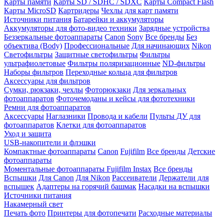
Карты памяти
Карты SD / SDHC / SDXC
Карты Compact Flash
Карты MicroSD
Картридеры
Чехлы для карт памяти
Источники питания
Батарейки и аккумуляторы
Аккумуляторы для фото-видео техники
Зарядные устройства
Беззеркальные фотоаппараты
Canon
Sony
Все бренды
Без
объектива (Body)
Профессиональные
Для начинающих
Nikon
Светофильтры
Защитные светофильтры
Фильтры
ультрафиолетовые
Фильтры поляризационные
ND-фильтры
Наборы фильтров
Переходные кольца для фильтров
Аксессуары для фильтров
Сумки, рюкзаки, чехлы
Фоторюкзаки
Для зеркальных
фотоаппаратов
Фоточемоданы и кейсы для фототехники
Ремни для фотоаппаратов
Аксессуары
Наглазники
Провода и кабели
Пульты ДУ для
фотоаппаратов
Клетки для фотоаппаратов
Уход и защита
USB-накопители и флэшки
Компактные фотоаппараты
Canon
Fujifilm
Все бренды
Детские
фотоаппараты
Моментальные фотоаппараты
Fujifilm Instax
Все бренды
Вспышки
Для Canon
Для Nikon
Рассеиватели
Держатели для
вспышек
Адаптеры на горячий башмак
Насадки на вспышки
Источники питания
Накамерный свет
Печать фото
Принтеры для фотопечати
Расходные материалы