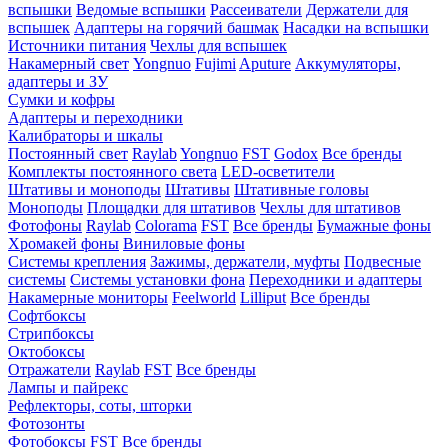
вспышки
Ведомые вспышки
Рассеиватели
Держатели для
вспышек
Адаптеры на горячий башмак
Насадки на вспышки
Источники питания
Чехлы для вспышек
Накамерный свет
Yongnuo
Fujimi
Aputure
Аккумуляторы,
адаптеры и ЗУ
Сумки и кофры
Адаптеры и переходники
Калибраторы и шкалы
Постоянный свет
Raylab
Yongnuo
FST
Godox
Все бренды
Комплекты постоянного света
LED-осветители
Штативы и моноподы
Штативы
Штативные головы
Моноподы
Площадки для штативов
Чехлы для штативов
Фотофоны
Raylab
Colorama
FST
Все бренды
Бумажные фоны
Хромакей фоны
Виниловые фоны
Системы крепления
Зажимы, держатели, муфты
Подвесные
системы
Системы установки фона
Переходники и адаптеры
Накамерные мониторы
Feelworld
Lilliput
Все бренды
Софтбоксы
Стрипбоксы
Октобоксы
Отражатели
Raylab
FST
Все бренды
Лампы и пайрекс
Рефлекторы, соты, шторки
Фотозонты
Фотобоксы
FST
Все бренды