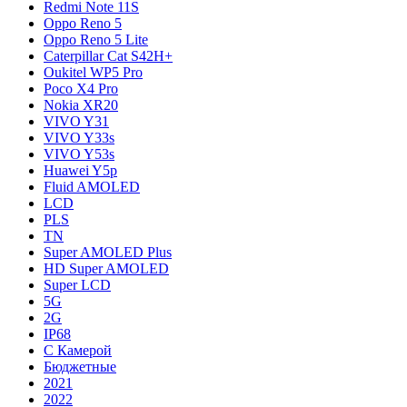
Redmi Note 11S
Oppo Reno 5
Oppo Reno 5 Lite
Caterpillar Cat S42H+
Oukitel WP5 Pro
Poco X4 Pro
Nokia XR20
VIVO Y31
VIVO Y33s
VIVO Y53s
Huawei Y5p
Fluid AMOLED
LCD
PLS
TN
Super AMOLED Plus
HD Super AMOLED
Super LCD
5G
2G
IP68
С Камерой
Бюджетные
2021
2022