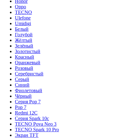
Honor
Oppo
TECNO
Ulefone
Umidigi
Белый
Голубой
Жёлтый
Зелёный
Золотистый
Красный
Оранжевый
Розовый
Серебристый
Серый
Синий
Фиолетовый
Чёрный
Серия Pop 7
Pop 7
Redmi 12C
Серия Spark 10c
TECNO Pova Neo 3
TECNO Spark 10 Pro
Экран TFT