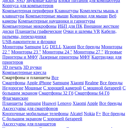
диски, SSD
Звуковые карты
Блоки питания для компьютера
Корпуса для компьютеров
Компьютерная периферия
Клавиатуры
Комплекты мышь и
клавиатура
Компьютерные мыши
Коврики для мыши
Веб
камеры
Компьютерные наушники и гарнитуры
Компьютерные микрофоны
ИБП для ПК
Внешние жесткие
диски
Планшеты графические
Очки и шлемы VR
Кабели,
разъемы, переходники
USB-накопители и флэшки
Мониторы
Samsung
LG
DELL
Xiaomi
Все бренды
Мониторы
22 "
Мониторы 23 "
Мониторы 24 "
Мониторы 27 "
Игровые
Принтеры и МФУ
Лазерные принтеры
МФУ
Картриджи для
принтеров
3D печать
3D ручки
Компьютерные кресла
Смартфоны и планшеты
Все
Смартфоны
Apple iPhone
Samsung
Xiaomi
Realme
Все бренды
Недорогие
Мощные
С хорошей камерой
С мощной батареей
С
большим экраном
Смартфоны 32 Гб
Смартфоны 64 Гб
Флагманские
Планшеты
Samsung
Huawei
Lenovo
Xiaomi
Apple
Все бренды
Аксессуары для смартфонов
Кнопочные мобильные телефоны
Alcatel
Nokia
F+
Все бренды
С большим экраном
С хорошей батареей
Аксессуары для планшетов