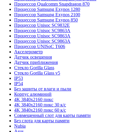
Процессор Qualcomm Snapdragon 870
Процессор Samsung Exynos 1280
Процессор Samsung Exynos 2100
Процессор Samsung Exynos 850
Процессор Unisoc SC9832E
Процессор Unisoc SC9863A
Процессор Unisoc SC9863A
Процессор Unisoc SC9863A
Процессор UNISoC T606
Акселерометр
Датчик освещения
Датчик приближения
Стекло Gorilla Glass
Стекло Gorilla Glass v5
IP53
IP54
Без защиты от влаги и пыли
Корпус алюминий
4K 3840x2160 пикс
4K 3840x2160 пикс 30 к/с
4K 3840x2160 пикс 60 к/с
Совмещенный слот для карты памяти
Без слота для карты памяти
Nubia
Asus