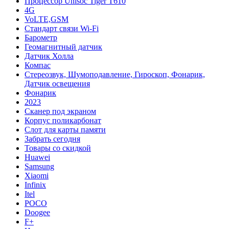
Процессор Unisoc Tiger T610
4G
VoLTE,GSM
Cтандарт связи Wi-Fi
Барометр
Геомагнитный датчик
Датчик Холла
Компас
Стереозвук, Шумоподавление, Гироскоп, Фонарик,
Датчик освещения
Фонарик
2023
Сканер под экраном
Корпус поликарбонат
Слот для карты памяти
Забрать сегодня
Товары со скидкой
Huawei
Samsung
Xiaomi
Infinix
Itel
POCO
Doogee
F+