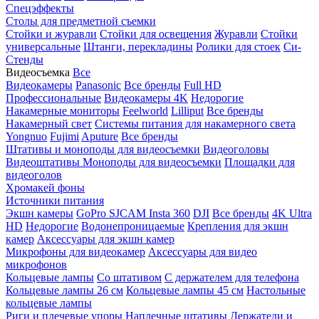
Спецэффекты
Столы для предметной съемки
Стойки и журавли
Стойки для освещения
Журавли
Стойки
универсальные
Штанги, перекладины
Ролики для стоек
Си-
Стенды
Видеосъемка
Все
Видеокамеры
Panasonic
Все бренды
Full HD
Профессиональные
Видеокамеры 4K
Недорогие
Накамерные мониторы
Feelworld
Lilliput
Все бренды
Накамерный свет
Системы питания для накамерного света
Yongnuo
Fujimi
Aputure
Все бренды
Штативы и моноподы для видеосъемки
Видеоголовы
Видеоштативы
Моноподы для видеосъемки
Площадки для
видеоголов
Хромакей фоны
Источники питания
Экшн камеры
GoPro
SJCAM
Insta 360
DJI
Все бренды
4K Ultra
HD
Недорогие
Водонепроницаемые
Крепления для экшн
камер
Аксессуары для экшн камер
Микрофоны для видеокамер
Аксессуары для видео
микрофонов
Кольцевые лампы
Со штативом
C держателем для телефона
Кольцевые лампы 26 см
Кольцевые лампы 45 см
Настольные
кольцевые лампы
Риги и плечевые упоры
Наплечные штативы
Держатели и