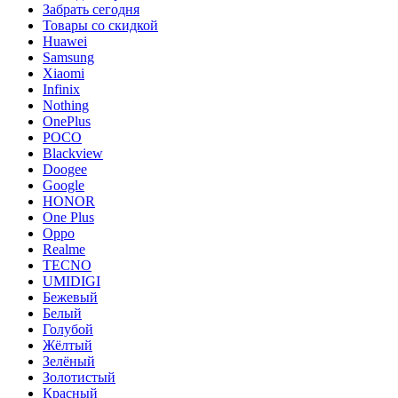
Забрать сегодня
Товары со скидкой
Huawei
Samsung
Xiaomi
Infinix
Nothing
OnePlus
POCO
Blackview
Doogee
Google
HONOR
One Plus
Oppo
Realme
TECNO
UMIDIGI
Бежевый
Белый
Голубой
Жёлтый
Зелёный
Золотистый
Красный