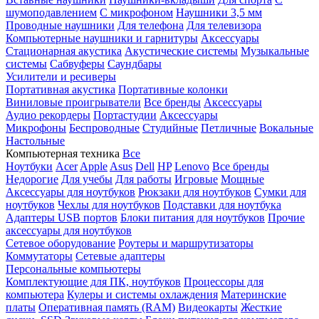
шумоподавлением
С микрофоном
Наушники 3,5 мм
Проводные наушники
Для телефона
Для телевизора
Компьютерные наушники и гарнитуры
Аксессуары
Стационарная акустика
Акустические системы
Музыкальные
системы
Сабвуферы
Саундбары
Усилители и ресиверы
Портативная акустика
Портативные колонки
Виниловые проигрыватели
Все бренды
Аксессуары
Аудио рекордеры
Портастудии
Аксессуары
Микрофоны
Беспроводные
Студийные
Петличные
Вокальные
Настольные
Компьютерная техника
Все
Ноутбуки
Acer
Apple
Asus
Dell
HP
Lenovo
Все бренды
Недорогие
Для учебы
Для работы
Игровые
Мощные
Аксессуары для ноутбуков
Рюкзаки для ноутбуков
Сумки для
ноутбуков
Чехлы для ноутбуков
Подставки для ноутбука
Адаптеры USB портов
Блоки питания для ноутбуков
Прочие
аксессуары для ноутбуков
Сетевое оборудование
Роутеры и маршрутизаторы
Коммутаторы
Сетевые адаптеры
Персональные компьютеры
Комплектующие для ПК, ноутбуков
Процессоры для
компьютера
Кулеры и системы охлаждения
Материнские
платы
Оперативная память (RAM)
Видеокарты
Жесткие