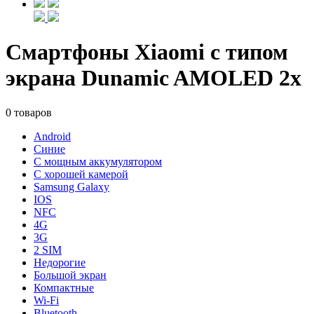
Смартфоны Xiaomi с типом
экрана Dunamic AMOLED 2x
0 товаров
Android
Синие
С мощным аккумулятором
С хорошей камерой
Samsung Galaxy
IOS
NFC
4G
3G
2 SIM
Недорогие
Большой экран
Компактные
Wi-Fi
Bluetooth