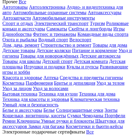
Прочее
Все
Автотовары
Автоэлектроника
Аудио- и видеотехника для
авто
Автомобильные охранные системы
Автоаксессуары
Автозапчасти
Автомобильные инструменты
Спорт и отдых
Электрический транспорт
Туризм
Роликовые
коньки и аксессуары
Самокаты
Скейты и лонгборды
Игры
Единоборства
Фитнес и тренажеры
Командные виды спорта
Охота и рыбалка
Водный спорт
Велоспорт
Дом, дача, ремонт
Строительство и ремонт
Товары для дома
Детские товары
Детские коляски
Питание и кормление
Уход и
гигиена
Товары для новорождённых
Детские автокресла
Товары для школы
Детский спорт
Детская комната
Детская
площадка
Игрушки и подарки
Куклы и пупсы
Развивающие
игры и хобби
Красота и здоровье
Аптека
Средства и предметы гигиены
Косметика
Парфюмерия
Бритье и депиляция
Уход за телом
Уход за лицом
Уход за волосами
Бытовая техника
Техника для кухни
Техника для дома
Техника для красоты и здоровья
Климатическая техника
Умный дом и безопасность
Белье и аксессуары
Белье
Солнцезащитные очки
Зонты
Кошельки, визитницы, кисеты
Сумки
Чемоданы
Портфели
Ремни
Ключницы
Умные ручки и блокноты
Шкатулки для
аксессуаров
Замки для багажа
Косметички и бьюти-кейсы
Электронные подарочные сертификаты
Все