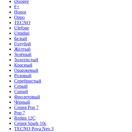
Doogee
F+
Honor
Oppo
TECNO
Ulefone
Umidigi
Белый
Голубой
Жёлтый
Зелёный
Золотистый
Красный
Оранжевый
Розовый
Серебристый
Серый
Синий
Фиолетовый
Чёрный
Серия Pop 7
Pop 7
Redmi 12C
Серия Spark 10c
TECNO Pova Neo 3