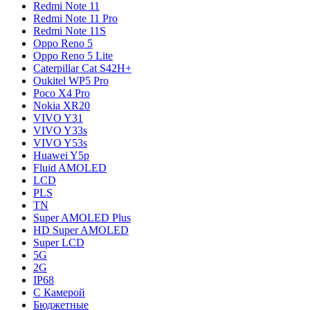
Redmi Note 11
Redmi Note 11 Pro
Redmi Note 11S
Oppo Reno 5
Oppo Reno 5 Lite
Caterpillar Cat S42H+
Oukitel WP5 Pro
Poco X4 Pro
Nokia XR20
VIVO Y31
VIVO Y33s
VIVO Y53s
Huawei Y5p
Fluid AMOLED
LCD
PLS
TN
Super AMOLED Plus
HD Super AMOLED
Super LCD
5G
2G
IP68
С Камерой
Бюджетные