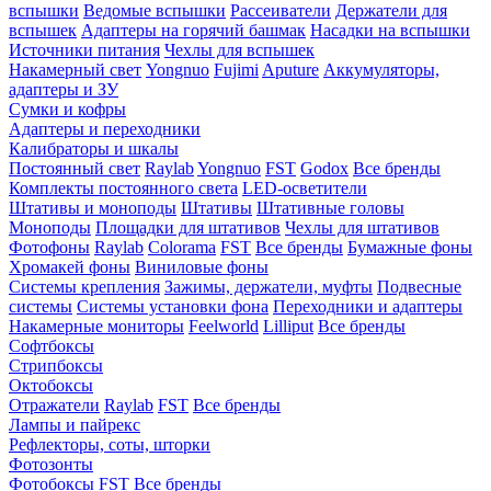
вспышки
Ведомые вспышки
Рассеиватели
Держатели для
вспышек
Адаптеры на горячий башмак
Насадки на вспышки
Источники питания
Чехлы для вспышек
Накамерный свет
Yongnuo
Fujimi
Aputure
Аккумуляторы,
адаптеры и ЗУ
Сумки и кофры
Адаптеры и переходники
Калибраторы и шкалы
Постоянный свет
Raylab
Yongnuo
FST
Godox
Все бренды
Комплекты постоянного света
LED-осветители
Штативы и моноподы
Штативы
Штативные головы
Моноподы
Площадки для штативов
Чехлы для штативов
Фотофоны
Raylab
Colorama
FST
Все бренды
Бумажные фоны
Хромакей фоны
Виниловые фоны
Системы крепления
Зажимы, держатели, муфты
Подвесные
системы
Системы установки фона
Переходники и адаптеры
Накамерные мониторы
Feelworld
Lilliput
Все бренды
Софтбоксы
Стрипбоксы
Октобоксы
Отражатели
Raylab
FST
Все бренды
Лампы и пайрекс
Рефлекторы, соты, шторки
Фотозонты
Фотобоксы
FST
Все бренды