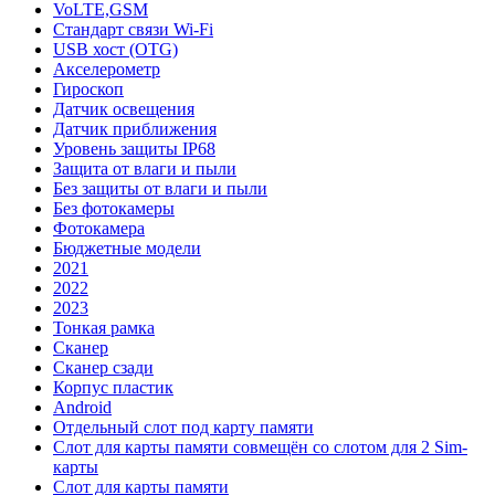
VoLTE,GSM
Стандарт связи Wi-Fi
USB хост (OTG)
Акселерометр
Гироскоп
Датчик освещения
Датчик приближения
Уровень защиты IP68
Защита от влаги и пыли
Без защиты от влаги и пыли
Без фотокамеры
Фотокамера
Бюджетные модели
2021
2022
2023
Тонкая рамка
Сканер
Сканер сзади
Корпус пластик
Android
Отдельный слот под карту памяти
Слот для карты памяти совмещён со слотом для 2 Sim-
карты
Слот для карты памяти