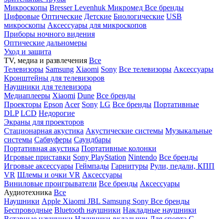
Микроскопы
Bresser
Levenhuk
Микромед
Все бренды
Цифровые
Оптические
Детские
Биологические
USB
микроскопы
Аксессуары для микроскопов
Приборы ночного видения
Оптические дальномеры
Уход и защита
TV, медиа и развлечения
Все
Телевизоры
Samsung
Xiaomi
Sony
Все телевизоры
Аксессуары
Кронштейны для телевизоров
Наушники для телевизора
Медиаплееры
Xiaomi
Dune
Все бренды
Проекторы
Epson
Acer
Sony
LG
Все бренды
Портативные
DLP
LCD
Недорогие
Экраны для проекторов
Стационарная акустика
Акустические системы
Музыкальные
системы
Сабвуферы
Саундбары
Портативная акустика
Портативные колонки
Игровые приставки
Sony PlayStation
Nintendo
Все бренды
Игровые аксессуары
Геймпады
Гарнитуры
Рули, педали, КПП
VR
Шлемы и очки VR
Аксессуары
Виниловые проигрыватели
Все бренды
Аксессуары
Аудиотехника
Все
Наушники
Apple
Xiaomi
JBL
Samsung
Sony
Все бренды
Беспроводные
Bluetooth наушники
Накладные наушники
Вставные наушники
Наушники-вкладыши
Для спорта
С