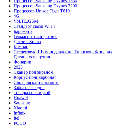
Процессор Samsung Exynos 1380
Процессор Samsung Exynos 2200
Процессор Unisoc Tiger T610
4G
VoLTE,GSM
Cтандарт связи Wi-Fi
Барометр
Геомагнитный датчик
Датчик Холла
Компас
Стереозвук, Шумоподавление, Гироскоп, Фонарик,
Датчик освещения
Фонарик
2023
Сканер под экраном
Корпус поликарбонат
Слот для карты памяти
Забрать сегодня
Товары со скидкой
Huawei
Samsung
Xiaomi
Infinix
Itel
POCO