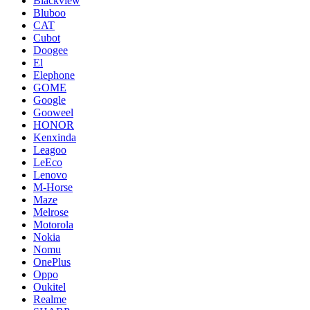
Blackview
Bluboo
CAT
Cubot
Doogee
El
Elephone
GOME
Google
Gooweel
HONOR
Kenxinda
Leagoo
LeEco
Lenovo
M-Horse
Maze
Melrose
Motorola
Nokia
Nomu
OnePlus
Oppo
Oukitel
Realme