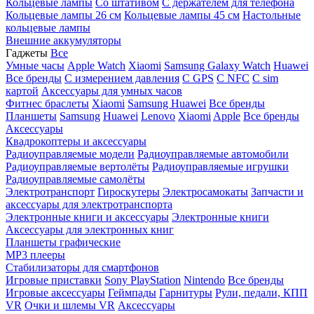
Кольцевые лампы
Со штативом
C держателем для телефона
Кольцевые лампы 26 см
Кольцевые лампы 45 см
Настольные
кольцевые лампы
Внешние аккумуляторы
Гаджеты
Все
Умные часы
Apple Watch
Xiaomi
Samsung Galaxy Watch
Huawei
Все бренды
C измерением давления
C GPS
C NFC
C sim
картой
Аксессуары для умных часов
Фитнес браслеты
Xiaomi
Samsung
Huawei
Все бренды
Планшеты
Samsung
Huawei
Lenovo
Xiaomi
Apple
Все бренды
Аксессуары
Квадрокоптеры и аксессуары
Радиоуправляемые модели
Радиоуправляемые автомобили
Радиоуправляемые вертолёты
Радиоуправляемые игрушки
Радиоуправляемые самолёты
Электротранспорт
Гироскутеры
Электросамокаты
Запчасти и
аксессуары для электротранспорта
Электронные книги и аксессуары
Электронные книги
Аксессуары для электронных книг
Планшеты графические
MP3 плееры
Стабилизаторы для смартфонов
Игровые приставки
Sony PlayStation
Nintendo
Все бренды
Игровые аксессуары
Геймпады
Гарнитуры
Рули, педали, КПП
VR
Очки и шлемы VR
Аксессуары