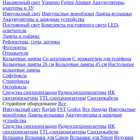
Накамерный свет
Yongnuo
Fujimi
Aputure
Аккумуляторы,
адаптеры и ЗУ
Импульсный свет
Импульсные моноблоки
Лампы-вспышки
Аккумуляторы и зарядные устройства
Постоянный свет
Комплекты постоянного света
LED-
осветители
Лампы и пайрекс
Рефлекторы, соты, шторки
Фотозонты
Отражатели
Кольцевые лампы
Со штативом
С держателем для телефона
Кольцевые лампы 26 см
Кольцевые лампы 45 см
Настольные
кольцевые лампы
Софтбоксы
Стрипбоксы
Октобоксы
Средства синхронизации
Радиосинхронизаторы
ИК
синхронизаторы
TTL-синхронизаторы
Синхрокабели
Студийное оборудование
Все
Импульсный свет
Raylab
FST
Godox
Все бренды
Импульсные
моноблоки
Лампы-вспышки
Аккумуляторы и зарядные
устройства
Средства синхронизации
Радиосинхронизаторы
ИК
синхронизаторы
TTL-синхронизаторы
Синхрокабели
Вспышки
Вспышки для Canon
Вспышки для Nikon
Ведущие