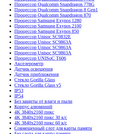
Процессор Qualcomm Snapdragon 778G
Процессор Qualcomm Snapdragon 8 Gen1
Процессор Qualcomm Snapdragon 870
Процессор Samsung Exynos 1280
Процессор Samsung Exynos 2100
Процессор Samsung Exynos 850
Процессор Unisoc SC9832E
Процессор Unisoc SC9863A
Процессор Unisoc SC9863A
Процессор Unisoc SC9863A
Процессор UNISoC T606
Акселерометр
Датчик освещения
Датчик приближения
Стекло Gorilla Glass
Стекло Gorilla Glass v5
IP53
IP54
Без защиты от влаги и пыли
Корпус алюминий
4K 3840x2160 пикс
4K 3840x2160 пикс 30 к/с
4K 3840x2160 пикс 60 к/с
Совмещенный слот для карты памяти
Без слота для карты памяти