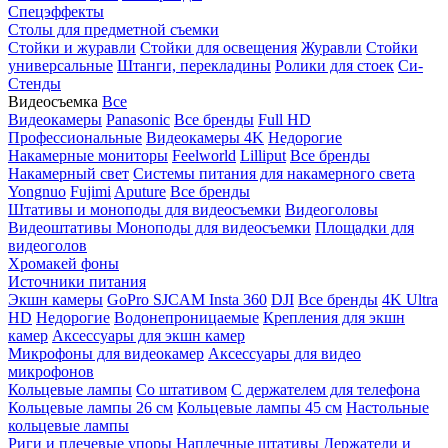
Спецэффекты
Столы для предметной съемки
Стойки и журавли
Стойки для освещения
Журавли
Стойки
универсальные
Штанги, перекладины
Ролики для стоек
Си-
Стенды
Видеосъемка
Все
Видеокамеры
Panasonic
Все бренды
Full HD
Профессиональные
Видеокамеры 4K
Недорогие
Накамерные мониторы
Feelworld
Lilliput
Все бренды
Накамерный свет
Системы питания для накамерного света
Yongnuo
Fujimi
Aputure
Все бренды
Штативы и моноподы для видеосъемки
Видеоголовы
Видеоштативы
Моноподы для видеосъемки
Площадки для
видеоголов
Хромакей фоны
Источники питания
Экшн камеры
GoPro
SJCAM
Insta 360
DJI
Все бренды
4K Ultra
HD
Недорогие
Водонепроницаемые
Крепления для экшн
камер
Аксессуары для экшн камер
Микрофоны для видеокамер
Аксессуары для видео
микрофонов
Кольцевые лампы
Со штативом
C держателем для телефона
Кольцевые лампы 26 см
Кольцевые лампы 45 см
Настольные
кольцевые лампы
Риги и плечевые упоры
Наплечные штативы
Держатели и