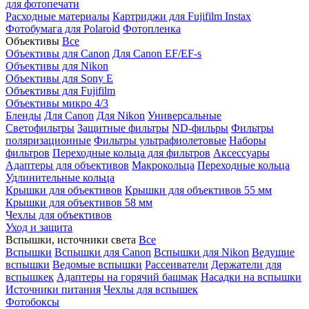
для фотопечати
Расходные материалы
Картриджи для Fujifilm Instax
Фотобумага для Polaroid
Фотопленка
Объективы
Все
Объективы для Canon
Для Canon EF/EF-s
Объективы для Nikon
Объективы для Sony E
Объективы для Fujifilm
Объективы микро 4/3
Бленды
Для Canon
Для Nikon
Универсальные
Светофильтры
Защитные фильтры
ND-фильры
Фильтры
поляризационные
Фильтры ультрафиолетовые
Наборы
фильтров
Переходные кольца для фильтров
Аксессуары
Адаптеры для объективов
Макрокольца
Переходные кольца
Удлинительные кольца
Крышки для объективов
Крышки для объективов 55 мм
Крышки для объективов 58 мм
Чехлы для объективов
Уход и защита
Вспышки, источники света
Все
Вспышки
Вспышки для Canon
Вспышки для Nikon
Ведущие
вспышки
Ведомые вспышки
Рассеиватели
Держатели для
вспышкек
Адаптеры на горячий башмак
Насадки на вспышки
Источники питания
Чехлы для вспышек
Фотобоксы