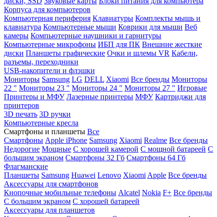
диски, SSD
Звуковые карты
Блоки питания для компьютера
Корпуса для компьютеров
Компьютерная периферия
Клавиатуры
Комплекты мышь и
клавиатура
Компьютерные мыши
Коврики для мыши
Веб
камеры
Компьютерные наушники и гарнитуры
Компьютерные микрофоны
ИБП для ПК
Внешние жесткие
диски
Планшеты графические
Очки и шлемы VR
Кабели,
разъемы, переходники
USB-накопители и флэшки
Мониторы
Samsung
LG
DELL
Xiaomi
Все бренды
Мониторы
22 "
Мониторы 23 "
Мониторы 24 "
Мониторы 27 "
Игровые
Принтеры и МФУ
Лазерные принтеры
МФУ
Картриджи для
принтеров
3D печать
3D ручки
Компьютерные кресла
Смартфоны и планшеты
Все
Смартфоны
Apple iPhone
Samsung
Xiaomi
Realme
Все бренды
Недорогие
Мощные
С хорошей камерой
С мощной батареей
С
большим экраном
Смартфоны 32 Гб
Смартфоны 64 Гб
Флагманские
Планшеты
Samsung
Huawei
Lenovo
Xiaomi
Apple
Все бренды
Аксессуары для смартфонов
Кнопочные мобильные телефоны
Alcatel
Nokia
F+
Все бренды
С большим экраном
С хорошей батареей
Аксессуары для планшетов