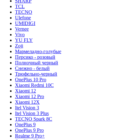
SHARP
TCL
TECNO
Ulefone
UMIDIGI
Vernee
Vivo
YU FLY
Zoji
Мармеладно-голубые
Персико - розовый
Полночный черный
Снежно - белый
Трюфельно-черный
OnePlus 10 Pro
Xiaomi Redmi 10C
Xiaomi 12
Xiaomi 12 Pro
Xiaomi 12X
Itel Vision 3
Itel Vision 3 Plus
TECNO Spark 8C
OnePlus 9
OnePlus 9 Pro
Realme 9 Pro+