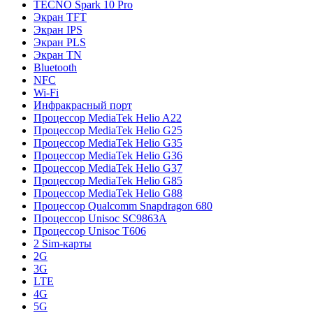
TECNO Spark 10 Pro
Экран TFT
Экран IPS
Экран PLS
Экран TN
Bluetooth
NFC
Wi-Fi
Инфракрасный порт
Процессор MediaTek Helio A22
Процессор MediaTek Helio G25
Процессор MediaTek Helio G35
Процессор MediaTek Helio G36
Процессор MediaTek Helio G37
Процессор MediaTek Helio G85
Процессор MediaTek Helio G88
Процессор Qualcomm Snapdragon 680
Процессор Unisoc SC9863A
Процессор Unisoc T606
2 Sim-карты
2G
3G
LTE
4G
5G