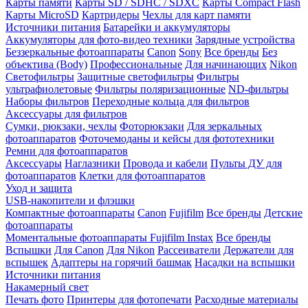
Карты памяти
Карты SD / SDHC / SDXC
Карты Compact Flash
Карты MicroSD
Картридеры
Чехлы для карт памяти
Источники питания
Батарейки и аккумуляторы
Аккумуляторы для фото-видео техники
Зарядные устройства
Беззеркальные фотоаппараты
Canon
Sony
Все бренды
Без
объектива (Body)
Профессиональные
Для начинающих
Nikon
Светофильтры
Защитные светофильтры
Фильтры
ультрафиолетовые
Фильтры поляризационные
ND-фильтры
Наборы фильтров
Переходные кольца для фильтров
Аксессуары для фильтров
Сумки, рюкзаки, чехлы
Фоторюкзаки
Для зеркальных
фотоаппаратов
Фоточемоданы и кейсы для фототехники
Ремни для фотоаппаратов
Аксессуары
Наглазники
Провода и кабели
Пульты ДУ для
фотоаппаратов
Клетки для фотоаппаратов
Уход и защита
USB-накопители и флэшки
Компактные фотоаппараты
Canon
Fujifilm
Все бренды
Детские
фотоаппараты
Моментальные фотоаппараты
Fujifilm Instax
Все бренды
Вспышки
Для Canon
Для Nikon
Рассеиватели
Держатели для
вспышек
Адаптеры на горячий башмак
Насадки на вспышки
Источники питания
Накамерный свет
Печать фото
Принтеры для фотопечати
Расходные материалы