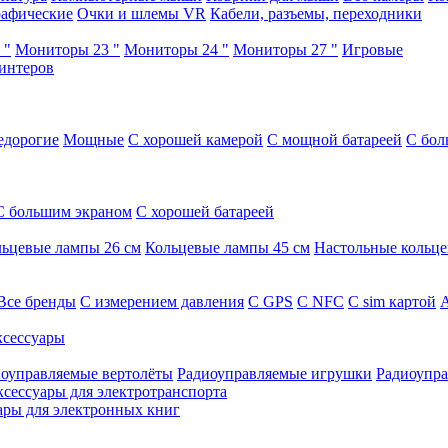
афические
Очки и шлемы VR
Кабели, разъемы, переходники
 "
Мониторы 23 "
Мониторы 24 "
Мониторы 27 "
Игровые
интеров
едорогие
Мощные
С хорошей камерой
С мощной батареей
С бол
С большим экраном
С хорошей батареей
ьцевые лампы 26 см
Кольцевые лампы 45 см
Настольные кольц
Все бренды
C измерением давления
C GPS
C NFC
C sim картой
А
сессуары
оуправляемые вертолёты
Радиоуправляемые игрушки
Радиоупра
ксессуары для электротранспорта
ары для электронных книг