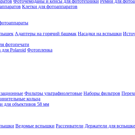
аратов
Фоточемоданы и кейсы для фототехники
Ремни для фото
аппаратов
Клетки для фотоаппаратов
фотоаппараты
спышек
Адаптеры на горячий башмак
Насадки на вспышки
Исто
ля фотопечати
для Polaroid
Фотопленка
изационные
Фильтры ультрафиолетовые
Наборы фильтров
Перех
инительные кольца
 для объективов 58 мм
спышки
Ведомые вспышки
Рассеиватели
Держатели для вспышк