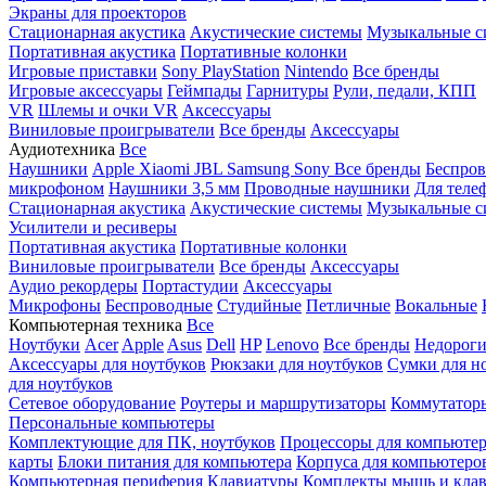
Экраны для проекторов
Стационарная акустика
Акустические системы
Музыкальные с
Портативная акустика
Портативные колонки
Игровые приставки
Sony PlayStation
Nintendo
Все бренды
Игровые аксессуары
Геймпады
Гарнитуры
Рули, педали, КПП
VR
Шлемы и очки VR
Аксессуары
Виниловые проигрыватели
Все бренды
Аксессуары
Аудиотехника
Все
Наушники
Apple
Xiaomi
JBL
Samsung
Sony
Все бренды
Беспро
микрофоном
Наушники 3,5 мм
Проводные наушники
Для теле
Стационарная акустика
Акустические системы
Музыкальные с
Усилители и ресиверы
Портативная акустика
Портативные колонки
Виниловые проигрыватели
Все бренды
Аксессуары
Аудио рекордеры
Портастудии
Аксессуары
Микрофоны
Беспроводные
Студийные
Петличные
Вокальные
Компьютерная техника
Все
Ноутбуки
Acer
Apple
Asus
Dell
HP
Lenovo
Все бренды
Недороги
Аксессуары для ноутбуков
Рюкзаки для ноутбуков
Сумки для н
для ноутбуков
Сетевое оборудование
Роутеры и маршрутизаторы
Коммутатор
Персональные компьютеры
Комплектующие для ПК, ноутбуков
Процессоры для компьюте
карты
Блоки питания для компьютера
Корпуса для компьютеро
Компьютерная периферия
Клавиатуры
Комплекты мышь и клав