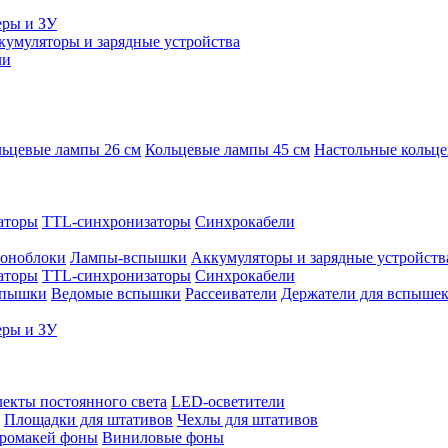
еры и ЗУ
кумуляторы и зарядные устройства
ли
ьцевые лампы 26 см
Кольцевые лампы 45 см
Настольные кольц
аторы
TTL-синхронизаторы
Синхрокабели
оноблоки
Лампы-вспышки
Аккумуляторы и зарядные устройств
аторы
TTL-синхронизаторы
Синхрокабели
спышки
Ведомые вспышки
Рассеиватели
Держатели для вспыше
еры и ЗУ
екты постоянного света
LED-осветители
Площадки для штативов
Чехлы для штативов
ромакей фоны
Виниловые фоны