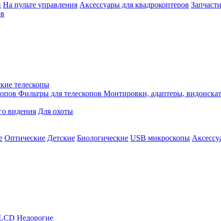
й
На пульте управления
Аксессуары для квадрокоптеров
Запчасти
ов
кие телескопы
копов
Фильтры для телескопов
Монтировки, адаптеры, видоиска
го видения
Для охоты
е
Оптические
Детские
Биологические
USB микроскопы
Аксессу
LCD
Недорогие