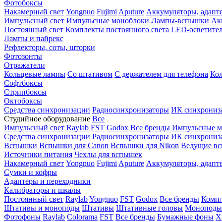
Фотобоксы
Накамерный свет
Yongnuo
Fujimi
Aputure
Аккумуляторы, адапт
Импульсный свет
Импульсные моноблоки
Лампы-вспышки
Ак
Постоянный свет
Комплекты постоянного света
LED-осветите
Лампы и пайрекс
Рефлекторы, соты, шторки
Фотозонты
Отражатели
Кольцевые лампы
Со штативом
С держателем для телефона
Кол
Софтбоксы
Стрипбоксы
Октобоксы
Средства синхронизации
Радиосинхронизаторы
ИК синхрониз
Студийное оборудование
Все
Импульсный свет
Raylab
FST
Godox
Все бренды
Импульсные м
Средства синхронизации
Радиосинхронизаторы
ИК синхрониз
Вспышки
Вспышки для Canon
Вспышки для Nikon
Ведущие в
Источники питания
Чехлы для вспышек
Накамерный свет
Yongnuo
Fujimi
Aputure
Аккумуляторы, адапт
Сумки и кофры
Адаптеры и переходники
Калибраторы и шкалы
Постоянный свет
Raylab
Yongnuo
FST
Godox
Все бренды
Компл
Штативы и моноподы
Штативы
Штативные головы
Моноподы
Фотофоны
Raylab
Colorama
FST
Все бренды
Бумажные фоны
Х