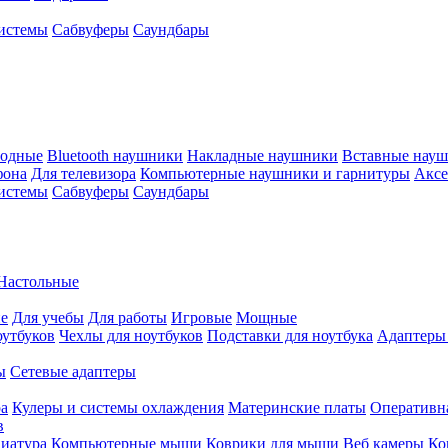
истемы
Сабвуферы
Саундбары
водные
Bluetooth наушники
Накладные наушники
Вставные нау
фона
Для телевизора
Компьютерные наушники и гарнитуры
Аксе
истемы
Сабвуферы
Саундбары
Настольные
е
Для учебы
Для работы
Игровые
Мощные
оутбуков
Чехлы для ноутбуков
Подставки для ноутбука
Адаптеры
ы
Сетевые адаптеры
ра
Кулеры и системы охлаждения
Материнские платы
Оперативн
в
иатура
Компьютерные мыши
Коврики для мыши
Веб камеры
Ко