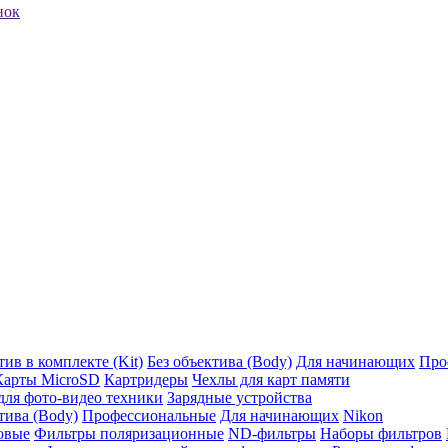
нок
ив в комплекте (Kit)
Без объектива (Body)
Для начинающих
Про
Карты MicroSD
Картридеры
Чехлы для карт памяти
ля фото-видео техники
Зарядные устройства
тива (Body)
Профессиональные
Для начинающих
Nikon
овые
Фильтры поляризационные
ND-фильтры
Наборы фильтров