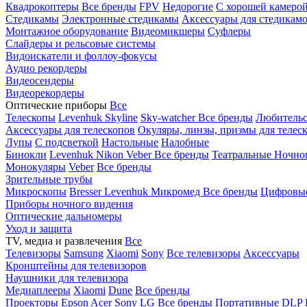
Квадрокоптеры
Все бренды
FPV
Недорогие
С хорошей камеро
Стедикамы
Электронные стедикамы
Аксессуары для стедикам
Монтажное оборудование
Видеомикшеры
Суфлеры
Слайдеры и рельсовые системы
Видоискатели и фоллоу-фокусы
Аудио рекордеры
Видеосендеры
Видеорекордеры
Оптические приборы
Все
Телескопы
Levenhuk Skyline
Sky-watcher
Все бренды
Любительс
Аксессуары для телескопов
Окуляры, линзы, призмы для телес
Лупы
С подсветкой
Настольные
Налобные
Бинокли
Levenhuk
Nikon
Veber
Все бренды
Театральные
Ночно
Монокуляры
Veber
Все бренды
Зрительные трубы
Микроскопы
Bresser
Levenhuk
Микромед
Все бренды
Цифровы
Приборы ночного видения
Оптические дальномеры
Уход и защита
TV, медиа и развлечения
Все
Телевизоры
Samsung
Xiaomi
Sony
Все телевизоры
Аксессуары
Кронштейны для телевизоров
Наушники для телевизора
Медиаплееры
Xiaomi
Dune
Все бренды
Проекторы
Epson
Acer
Sony
LG
Все бренды
Портативные
DLP