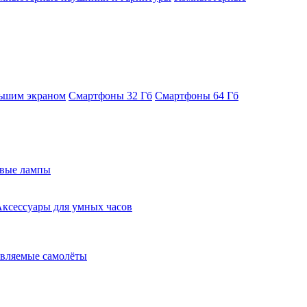
ьшим экраном
Смартфоны 32 Гб
Смартфоны 64 Гб
евые лампы
ксессуары для умных часов
вляемые самолёты