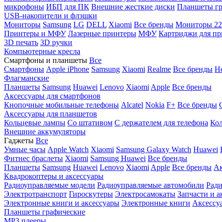
микрофоны
ИБП для ПК
Внешние жесткие диски
Планшеты гр
USB-накопители и флэшки
Мониторы
Samsung
LG
DELL
Xiaomi
Все бренды
Мониторы 22
Принтеры и МФУ
Лазерные принтеры
МФУ
Картриджи для пр
3D печать
3D ручки
Компьютерные кресла
Смартфоны и планшеты
Все
Смартфоны
Apple iPhone
Samsung
Xiaomi
Realme
Все бренды
Н
Флагманские
Планшеты
Samsung
Huawei
Lenovo
Xiaomi
Apple
Все бренды
Аксессуары для смартфонов
Кнопочные мобильные телефоны
Alcatel
Nokia
F+
Все бренды
Аксессуары для планшетов
Кольцевые лампы
Со штативом
C держателем для телефона
Кол
Внешние аккумуляторы
Гаджеты
Все
Умные часы
Apple Watch
Xiaomi
Samsung Galaxy Watch
Huawei
Фитнес браслеты
Xiaomi
Samsung
Huawei
Все бренды
Планшеты
Samsung
Huawei
Lenovo
Xiaomi
Apple
Все бренды
Ак
Квадрокоптеры и аксессуары
Радиоуправляемые модели
Радиоуправляемые автомобили
Ради
Электротранспорт
Гироскутеры
Электросамокаты
Запчасти и а
Электронные книги и аксессуары
Электронные книги
Аксессу
Планшеты графические
MP3 плееры