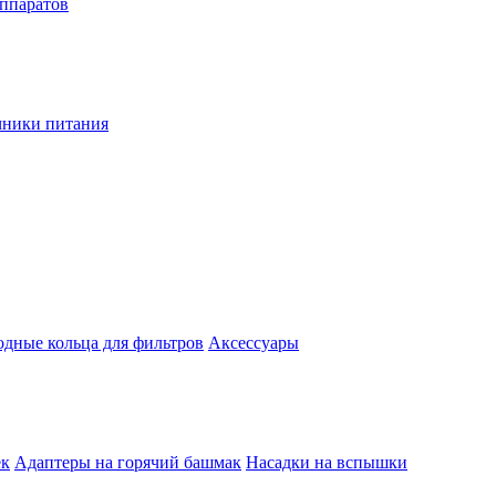
аппаратов
чники питания
одные кольца для фильтров
Аксессуары
ек
Адаптеры на горячий башмак
Насадки на вспышки