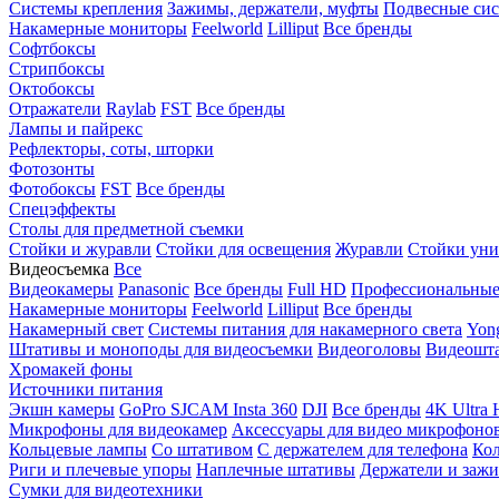
Системы крепления
Зажимы, держатели, муфты
Подвесные си
Накамерные мониторы
Feelworld
Lilliput
Все бренды
Софтбоксы
Стрипбоксы
Октобоксы
Отражатели
Raylab
FST
Все бренды
Лампы и пайрекс
Рефлекторы, соты, шторки
Фотозонты
Фотобоксы
FST
Все бренды
Спецэффекты
Столы для предметной съемки
Стойки и журавли
Стойки для освещения
Журавли
Стойки уни
Видеосъемка
Все
Видеокамеры
Panasonic
Все бренды
Full HD
Профессиональны
Накамерные мониторы
Feelworld
Lilliput
Все бренды
Накамерный свет
Системы питания для накамерного света
Yon
Штативы и моноподы для видеосъемки
Видеоголовы
Видеошт
Хромакей фоны
Источники питания
Экшн камеры
GoPro
SJCAM
Insta 360
DJI
Все бренды
4K Ultra
Микрофоны для видеокамер
Аксессуары для видео микрофоно
Кольцевые лампы
Со штативом
C держателем для телефона
Кол
Риги и плечевые упоры
Наплечные штативы
Держатели и заж
Сумки для видеотехники