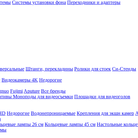
стемы
Системы установки фона
Переходники и адаптеры
версальные
Штанги, перекладины
Ролики для стоек
Си-Стенды
е
Видеокамеры 4K
Недорогие
gnuo
Fujimi
Aputure
Все бренды
ативы
Моноподы для видеосъемки
Площадки для видеоголов
 HD
Недорогие
Водонепроницаемые
Крепления для экшн камер
А
в
ьцевые лампы 26 см
Кольцевые лампы 45 см
Настольные кольц
имы