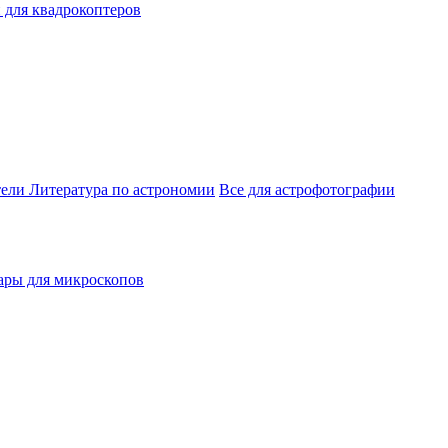
 для квадрокоптеров
тели
Литература по астрономии
Все для астрофотографии
ары для микроскопов