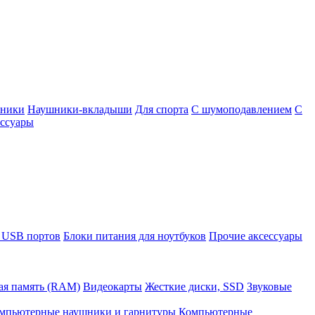
шники
Наушники-вкладыши
Для спорта
С шумоподавлением
С
ссуары
 USB портов
Блоки питания для ноутбуков
Прочие аксессуары
ая память (RAM)
Видеокарты
Жесткие диски, SSD
Звуковые
мпьютерные наушники и гарнитуры
Компьютерные