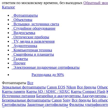
ответим по московскому времени, без выходных
Обратный зво
Каталог
Фотоаппараты
Объективы
Вспышки, источники света
Студийное оборудование
Видеосъемка
Оптические приборы
TV, медиа и развлечения
Аудиотехника
Компьютерная техника
Смартфоны и планшеты
Гаджеты
Прочее
Электронные подарочные сертификаты
Распродажа до 90%
Фотоаппараты
Все
Зеркальные фотоаппараты
Canon EOS
Nikon
Все бренды
Объект
Карты памяти
Карты SD / SDHC / SDXC
Карты Compact Flash
Источники питания
Батарейки и аккумуляторы
Аккумуляторы д
Беззеркальные фотоаппараты
Canon
Sony
Все бренды
Без объек
Светофильтры
Защитные светофильтры
Фильтры ультрафиолет