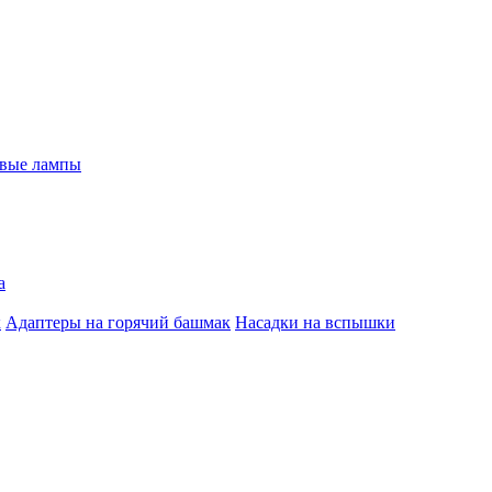
евые лампы
а
к
Адаптеры на горячий башмак
Насадки на вспышки