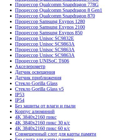
Процессор Qualcomm Snapdragon 778G
Процессор Qualcomm Snapdragon 8 Gen1
Процессор Qualcomm Snapdragon 870
Процессор Samsung Exynos 1280
Процессор Samsung Exynos 2100
Процессор Samsung Exynos 850
Процессор Unisoc SC9832E
Процессор Unisoc SC9863A
Процессор Unisoc SC9863A
Процессор Unisoc SC9863A
Процессор UNISoC T606
Акселерометр
Датчик освещения
Датчик приближения
Стекло Gorilla Glass
Стекло Gorilla Glass v5
IP53
IP54
Без защиты от влаги и пыли
Корпус алюминий
4K 3840x2160 пикс
4K 3840x2160 пикс 30 к/с
4K 3840x2160 пикс 60 к/с
Совмещенный слот для карты памяти
Без слота для карты памяти