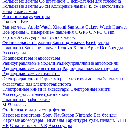
Кольцевые лампы
Со штативом
C держателем для телефона
Кольцевые лампы 26 см
Кольцевые лампы 45 см
Настольные
кольцевые лампы
Внешние аккумуляторы
Гаджеты
Все
Умные часы
Apple Watch
Xiaomi
Samsung Galaxy Watch
Huawei
Все бренды
C измерением давления
C GPS
C NFC
C sim
картой
Аксессуары для умных часов
Фитнес браслеты
Xiaomi
Samsung
Huawei
Все бренды
Планшеты
Samsung
Huawei
Lenovo
Xiaomi
Apple
Все бренды
Аксессуары
Квадрокоптеры и аксессуары
Радиоуправляемые модели
Радиоуправляемые автомобили
Радиоуправляемые вертолёты
Радиоуправляемые игрушки
Радиоуправляемые самолёты
Электротранспорт
Гироскутеры
Электросамокаты
Запчасти и
аксессуары для электротранспорта
Электронные книги и аксессуары
Электронные книги
Аксессуары для электронных книг
Планшеты графические
MP3 плееры
Стабилизаторы для смартфонов
Игровые приставки
Sony PlayStation
Nintendo
Все бренды
Игровые аксессуары
Геймпады
Гарнитуры
Рули, педали, КПП
VR
Очки и шлемы VR
Аксессуары