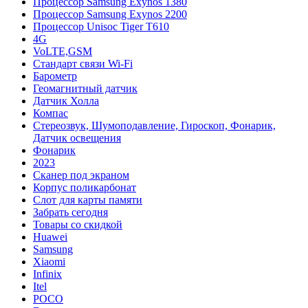
Процессор Samsung Exynos 1380
Процессор Samsung Exynos 2200
Процессор Unisoc Tiger T610
4G
VoLTE,GSM
Cтандарт связи Wi-Fi
Барометр
Геомагнитный датчик
Датчик Холла
Компас
Стереозвук, Шумоподавление, Гироскоп, Фонарик,
Датчик освещения
Фонарик
2023
Сканер под экраном
Корпус поликарбонат
Слот для карты памяти
Забрать сегодня
Товары со скидкой
Huawei
Samsung
Xiaomi
Infinix
Itel
POCO