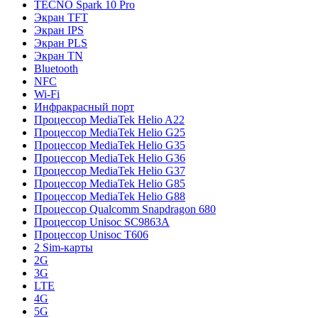
TECNO Spark 10 Pro
Экран TFT
Экран IPS
Экран PLS
Экран TN
Bluetooth
NFC
Wi-Fi
Инфракрасный порт
Процессор MediaTek Helio A22
Процессор MediaTek Helio G25
Процессор MediaTek Helio G35
Процессор MediaTek Helio G36
Процессор MediaTek Helio G37
Процессор MediaTek Helio G85
Процессор MediaTek Helio G88
Процессор Qualcomm Snapdragon 680
Процессор Unisoc SC9863A
Процессор Unisoc T606
2 Sim-карты
2G
3G
LTE
4G
5G