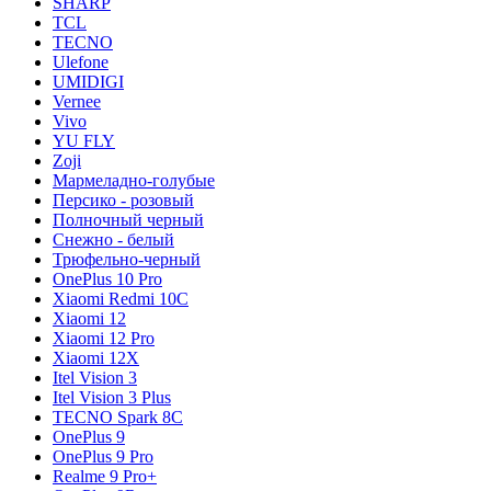
SHARP
TCL
TECNO
Ulefone
UMIDIGI
Vernee
Vivo
YU FLY
Zoji
Мармеладно-голубые
Персико - розовый
Полночный черный
Снежно - белый
Трюфельно-черный
OnePlus 10 Pro
Xiaomi Redmi 10C
Xiaomi 12
Xiaomi 12 Pro
Xiaomi 12X
Itel Vision 3
Itel Vision 3 Plus
TECNO Spark 8C
OnePlus 9
OnePlus 9 Pro
Realme 9 Pro+