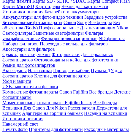
Карты памяти
Карты SD / SDHC / SDXC
Карты Compact Flash
Карты MicroSD
Картридеры
Чехлы для карт памяти
Источники питания
Батарейки и аккумуляторы
Аккумуляторы для фото-видео техники
Зарядные устройства
Беззеркальные фотоаппараты
Canon
Sony
Все бренды
Без
объектива (Body)
Профессиональные
Для начинающих
Nikon
Светофильтры
Защитные светофильтры
Фильтры
ультрафиолетовые
Фильтры поляризационные
ND-фильтры
Наборы фильтров
Переходные кольца для фильтров
Аксессуары для фильтров
Сумки, рюкзаки, чехлы
Фоторюкзаки
Для зеркальных
фотоаппаратов
Фоточемоданы и кейсы для фототехники
Ремни для фотоаппаратов
Аксессуары
Наглазники
Провода и кабели
Пульты ДУ для
фотоаппаратов
Клетки для фотоаппаратов
Уход и защита
USB-накопители и флэшки
Компактные фотоаппараты
Canon
Fujifilm
Все бренды
Детские
фотоаппараты
Моментальные фотоаппараты
Fujifilm Instax
Все бренды
Вспышки
Для Canon
Для Nikon
Рассеиватели
Держатели для
вспышек
Адаптеры на горячий башмак
Насадки на вспышки
Источники питания
Накамерный свет
Печать фото
Принтеры для фотопечати
Расходные материалы