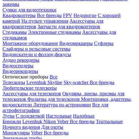
зажимы
Сумки для видеотехники
Квадрокоптеры
Все бренды
FPV
Недорогие
С хорошей
камерой
На пульте управления
Аксессуары для
квадрокоптеров
Запчасти для квадрокоптеров
Стедикамы
Электронные стедикамы
Аксессуары для
стедикамов
Монтажное оборудование
Видеомикшеры
Суфлеры
Слайдеры и рельсовые системы
Видоискатели и фоллоу-фокусы
Аудио рекордеры
Видеосендеры
Видеорекордеры
Оптические приборы
Все
Телескопы
Levenhuk Skyline
Sky-watcher
Все бренды
Любительские телескопы
Аксессуары для телескопов
Окуляры, линзы, призмы для
телескопов
Фильтры для телескопов
Монтировки, адаптеры,
видоискатели
Литература по астрономии
Все для
астрофотографии
Лупы
С подсветкой
Настольные
Налобные
Бинокли
Levenhuk
Nikon
Veber
Все бренды
Театральные
Ночного видения
Для охоты
Монокуляры
Veber
Все бренды
Зрительные трубы