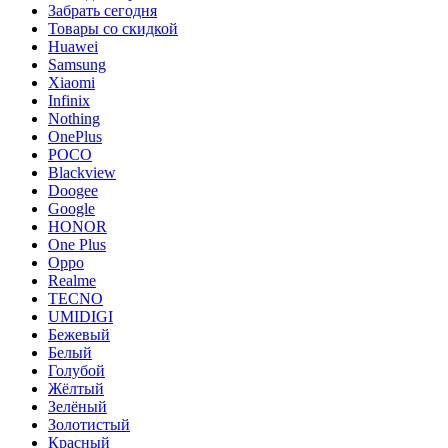
Забрать сегодня
Товары со скидкой
Huawei
Samsung
Xiaomi
Infinix
Nothing
OnePlus
POCO
Blackview
Doogee
Google
HONOR
One Plus
Oppo
Realme
TECNO
UMIDIGI
Бежевый
Белый
Голубой
Жёлтый
Зелёный
Золотистый
Красный