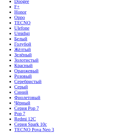
Doogee
F+
Honor
Oppo
TECNO
Ulefone
Umidigi
Белый
Голубой
Жёлтый
Зелёный
Золотистый
Красный
Оранжевый
Розовый
Серебристый
Серый
Синий
Фиолетовый
Чёрный
Серия Pop 7
Pop 7
Redmi 12C
Серия Spark 10c
TECNO Pova Neo 3