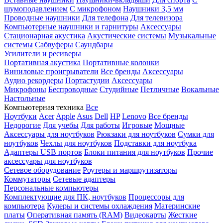
шумоподавлением
С микрофоном
Наушники 3,5 мм
Проводные наушники
Для телефона
Для телевизора
Компьютерные наушники и гарнитуры
Аксессуары
Стационарная акустика
Акустические системы
Музыкальные
системы
Сабвуферы
Саундбары
Усилители и ресиверы
Портативная акустика
Портативные колонки
Виниловые проигрыватели
Все бренды
Аксессуары
Аудио рекордеры
Портастудии
Аксессуары
Микрофоны
Беспроводные
Студийные
Петличные
Вокальные
Настольные
Компьютерная техника
Все
Ноутбуки
Acer
Apple
Asus
Dell
HP
Lenovo
Все бренды
Недорогие
Для учебы
Для работы
Игровые
Мощные
Аксессуары для ноутбуков
Рюкзаки для ноутбуков
Сумки для
ноутбуков
Чехлы для ноутбуков
Подставки для ноутбука
Адаптеры USB портов
Блоки питания для ноутбуков
Прочие
аксессуары для ноутбуков
Сетевое оборудование
Роутеры и маршрутизаторы
Коммутаторы
Сетевые адаптеры
Персональные компьютеры
Комплектующие для ПК, ноутбуков
Процессоры для
компьютера
Кулеры и системы охлаждения
Материнские
платы
Оперативная память (RAM)
Видеокарты
Жесткие