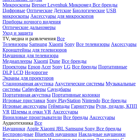
Микроскопы
Bresser
Levenhuk
Микромед
Все бренды
Цифровые
Оптические
Детские
Биологические
USB
микроскопы
Аксессуары для микроскопов
Приборы ночного видения
Оптические дальномеры
Уход и защита
TV, медиа и развлечения
Все
Телевизоры
Samsung
Xiaomi
Sony
Все телевизоры
Аксессуары
Кронштейны для телевизоров
Наушники для телевизора
Медиаплееры
Xiaomi
Dune
Все бренды
Проекторы
Epson
Acer
Sony
LG
Все бренды
Портативные
DLP
LCD
Недорогие
Экраны для проекторов
Стационарная акустика
Акустические системы
Музыкальные
системы
Сабвуферы
Саундбары
Портативная акустика
Портативные колонки
Игровые приставки
Sony PlayStation
Nintendo
Все бренды
Игровые аксессуары
Геймпады
Гарнитуры
Рули, педали, КПП
VR
Шлемы и очки VR
Аксессуары
Виниловые проигрыватели
Все бренды
Аксессуары
Аудиотехника
Все
Наушники
Apple
Xiaomi
JBL
Samsung
Sony
Все бренды
Беспроводные
Bluetooth наушники
Накладные наушники
Вставные наушники
Наушники-вкладыши
Для спорта
С