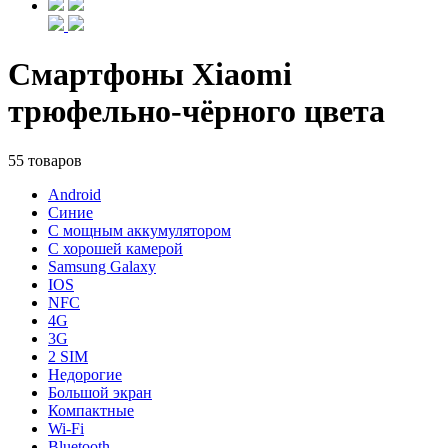
Смартфоны Xiaomi
трюфельно-чёрного цвета
55 товаров
Android
Синие
С мощным аккумулятором
С хорошей камерой
Samsung Galaxy
IOS
NFC
4G
3G
2 SIM
Недорогие
Большой экран
Компактные
Wi-Fi
Bluetooth