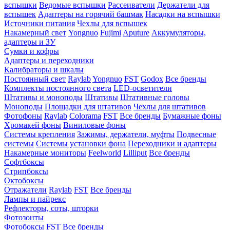
вспышки
Ведомые вспышки
Рассеиватели
Держатели для
вспышек
Адаптеры на горячий башмак
Насадки на вспышки
Источники питания
Чехлы для вспышек
Накамерный свет
Yongnuo
Fujimi
Aputure
Аккумуляторы,
адаптеры и ЗУ
Сумки и кофры
Адаптеры и переходники
Калибраторы и шкалы
Постоянный свет
Raylab
Yongnuo
FST
Godox
Все бренды
Комплекты постоянного света
LED-осветители
Штативы и моноподы
Штативы
Штативные головы
Моноподы
Площадки для штативов
Чехлы для штативов
Фотофоны
Raylab
Colorama
FST
Все бренды
Бумажные фоны
Хромакей фоны
Виниловые фоны
Системы крепления
Зажимы, держатели, муфты
Подвесные
системы
Системы установки фона
Переходники и адаптеры
Накамерные мониторы
Feelworld
Lilliput
Все бренды
Софтбоксы
Стрипбоксы
Октобоксы
Отражатели
Raylab
FST
Все бренды
Лампы и пайрекс
Рефлекторы, соты, шторки
Фотозонты
Фотобоксы
FST
Все бренды