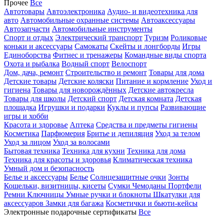
Прочее
Все
Автотовары
Автоэлектроника
Аудио- и видеотехника для
авто
Автомобильные охранные системы
Автоаксессуары
Автозапчасти
Автомобильные инструменты
Спорт и отдых
Электрический транспорт
Туризм
Роликовые
коньки и аксессуары
Самокаты
Скейты и лонгборды
Игры
Единоборства
Фитнес и тренажеры
Командные виды спорта
Охота и рыбалка
Водный спорт
Велоспорт
Дом, дача, ремонт
Строительство и ремонт
Товары для дома
Детские товары
Детские коляски
Питание и кормление
Уход и
гигиена
Товары для новорождённых
Детские автокресла
Товары для школы
Детский спорт
Детская комната
Детская
площадка
Игрушки и подарки
Куклы и пупсы
Развивающие
игры и хобби
Красота и здоровье
Аптека
Средства и предметы гигиены
Косметика
Парфюмерия
Бритье и депиляция
Уход за телом
Уход за лицом
Уход за волосами
Бытовая техника
Техника для кухни
Техника для дома
Техника для красоты и здоровья
Климатическая техника
Умный дом и безопасность
Белье и аксессуары
Белье
Солнцезащитные очки
Зонты
Кошельки, визитницы, кисеты
Сумки
Чемоданы
Портфели
Ремни
Ключницы
Умные ручки и блокноты
Шкатулки для
аксессуаров
Замки для багажа
Косметички и бьюти-кейсы
Электронные подарочные сертификаты
Все