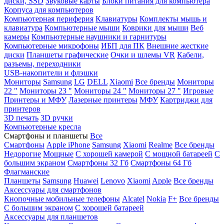
диски, SSD
Звуковые карты
Блоки питания для компьютера
Корпуса для компьютеров
Компьютерная периферия
Клавиатуры
Комплекты мышь и
клавиатура
Компьютерные мыши
Коврики для мыши
Веб
камеры
Компьютерные наушники и гарнитуры
Компьютерные микрофоны
ИБП для ПК
Внешние жесткие
диски
Планшеты графические
Очки и шлемы VR
Кабели,
разъемы, переходники
USB-накопители и флэшки
Мониторы
Samsung
LG
DELL
Xiaomi
Все бренды
Мониторы
22 "
Мониторы 23 "
Мониторы 24 "
Мониторы 27 "
Игровые
Принтеры и МФУ
Лазерные принтеры
МФУ
Картриджи для
принтеров
3D печать
3D ручки
Компьютерные кресла
Смартфоны и планшеты
Все
Смартфоны
Apple iPhone
Samsung
Xiaomi
Realme
Все бренды
Недорогие
Мощные
С хорошей камерой
С мощной батареей
С
большим экраном
Смартфоны 32 Гб
Смартфоны 64 Гб
Флагманские
Планшеты
Samsung
Huawei
Lenovo
Xiaomi
Apple
Все бренды
Аксессуары для смартфонов
Кнопочные мобильные телефоны
Alcatel
Nokia
F+
Все бренды
С большим экраном
С хорошей батареей
Аксессуары для планшетов