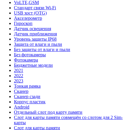
VoLTE,GSM
Стандарт связи Wi-Fi
USB хост (OTG)
Акселерометр
Гироскоп
Датчик освещения
Датчик приближения
Уровень защиты IP68
Защита от влаги и пыли
Без защиты от влаги и пыли
Без фотокамеры
Фотокамера
Бюджетные модели
2021
2022
2023
Тонкая рамка
Сканер
Сканер сзади
Корпус пластик
Android
Отдельный слот под карту памяти
Слот для карты памяти совмещён со слотом для 2 Sim-
карты
Слот для карты памяти