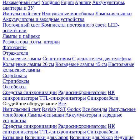
Накамерный свет
Yongnuo
Fujimi
Aputure
Аккумуляторы,
адаптеры и ЗУ
Импульсный свет
Импульсные моноблоки
Лампы-вспышки
Аккумуляторы и зарядные устройства
Постоянный свет
Комплекты постоянного света
LED-
осветители
Лампы и пайрекс
Рефлекторы, соты, шторки
Фотозонты
Отражатели
Кольцевые лампы
Со штативом
С держателем для телефона
Кольцевые лампы 26 см
Кольцевые лампы 45 см
Настольные
кольцевые лампы
Софтбоксы
Стрипбоксы
Октобоксы
Средства синхронизации
Радиосинхронизаторы
ИК
синхронизаторы
TTL-синхронизаторы
Синхрокабели
Студийное оборудование
Все
Импульсный свет
Raylab
FST
Godox
Все бренды
Импульсные
моноблоки
Лампы-вспышки
Аккумуляторы и зарядные
устройства
Средства синхронизации
Радиосинхронизаторы
ИК
синхронизаторы
TTL-синхронизаторы
Синхрокабели
Вспышки
Вспышки для Canon
Вспышки для Nikon
Ведущие