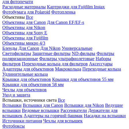
для фотопечати
Расходные материалы
Картриджи для Fujifilm Instax
Фотобумага для Polaroid
Фотопленка
Объективы
Все
Объективы для Canon
Для Canon EF/EF-s
Объективы для Nikon
Объективы для Sony E
Объективы для Fujifilm
Объективы микро 4/3
Бленды
Для Canon
Для Nikon
Универсальные
Светофильтры
Защитные фильтры
ND-фильры
Фильтры
поляризационные
Фильтры ультрафиолетовые
Наборы
фильтров
Переходные кольца для фильтров
Аксессуары
Адаптеры для объективов
Макрокольца
Переходные кольца
Удлинительные кольца
Крышки для объективов
Крышки для объективов 55 мм
Крышки для объективов 58 мм
Чехлы для объективов
Уход и защита
Вспышки, источники света
Все
Вспышки
Вспышки для Canon
Вспышки для Nikon
Ведущие
вспышки
Ведомые вспышки
Рассеиватели
Держатели для
вспышкек
Адаптеры на горячий башмак
Насадки на вспышки
Источники питания
Чехлы для вспышек
Фотобоксы