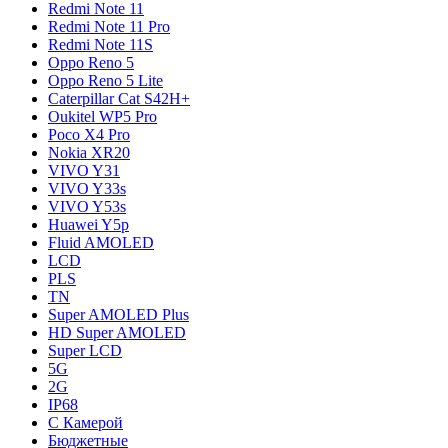
Redmi Note 11
Redmi Note 11 Pro
Redmi Note 11S
Oppo Reno 5
Oppo Reno 5 Lite
Caterpillar Cat S42H+
Oukitel WP5 Pro
Poco X4 Pro
Nokia XR20
VIVO Y31
VIVO Y33s
VIVO Y53s
Huawei Y5p
Fluid AMOLED
LCD
PLS
TN
Super AMOLED Plus
HD Super AMOLED
Super LCD
5G
2G
IP68
С Камерой
Бюджетные