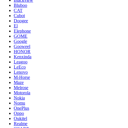
Blackview
Bluboo
CAT
Cubot
Doogee
El
Elephone
GOME
Google
Gooweel
HONOR
Kenxinda
Leagoo
LeEco
Lenovo
M-Horse
Maze
Melrose
Motorola
Nokia
Nomu
OnePlus
Oppo
Oukitel
Realme