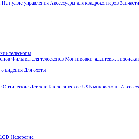
й
На пульте управления
Аксессуары для квадрокоптеров
Запчасти
ов
кие телескопы
копов
Фильтры для телескопов
Монтировки, адаптеры, видоиска
го видения
Для охоты
е
Оптические
Детские
Биологические
USB микроскопы
Аксессу
LCD
Недорогие