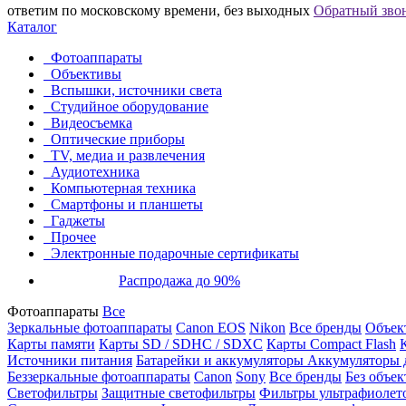
ответим по московскому времени, без выходных
Обратный зво
Каталог
Фотоаппараты
Объективы
Вспышки, источники света
Студийное оборудование
Видеосъемка
Оптические приборы
TV, медиа и развлечения
Аудиотехника
Компьютерная техника
Смартфоны и планшеты
Гаджеты
Прочее
Электронные подарочные сертификаты
Распродажа до 90%
Фотоаппараты
Все
Зеркальные фотоаппараты
Canon EOS
Nikon
Все бренды
Объект
Карты памяти
Карты SD / SDHC / SDXC
Карты Compact Flash
Источники питания
Батарейки и аккумуляторы
Аккумуляторы д
Беззеркальные фотоаппараты
Canon
Sony
Все бренды
Без объек
Светофильтры
Защитные светофильтры
Фильтры ультрафиолет