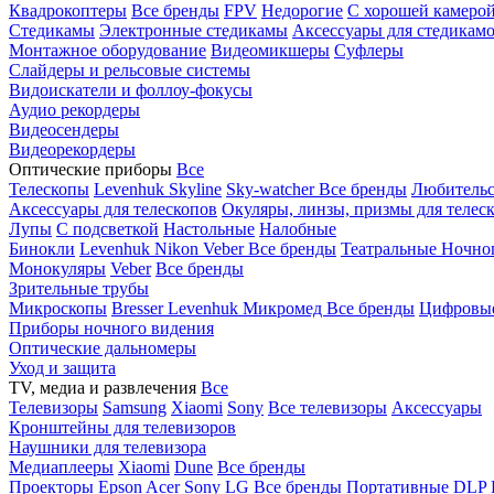
Квадрокоптеры
Все бренды
FPV
Недорогие
С хорошей камеро
Стедикамы
Электронные стедикамы
Аксессуары для стедикам
Монтажное оборудование
Видеомикшеры
Суфлеры
Слайдеры и рельсовые системы
Видоискатели и фоллоу-фокусы
Аудио рекордеры
Видеосендеры
Видеорекордеры
Оптические приборы
Все
Телескопы
Levenhuk Skyline
Sky-watcher
Все бренды
Любительс
Аксессуары для телескопов
Окуляры, линзы, призмы для телес
Лупы
С подсветкой
Настольные
Налобные
Бинокли
Levenhuk
Nikon
Veber
Все бренды
Театральные
Ночно
Монокуляры
Veber
Все бренды
Зрительные трубы
Микроскопы
Bresser
Levenhuk
Микромед
Все бренды
Цифровы
Приборы ночного видения
Оптические дальномеры
Уход и защита
TV, медиа и развлечения
Все
Телевизоры
Samsung
Xiaomi
Sony
Все телевизоры
Аксессуары
Кронштейны для телевизоров
Наушники для телевизора
Медиаплееры
Xiaomi
Dune
Все бренды
Проекторы
Epson
Acer
Sony
LG
Все бренды
Портативные
DLP