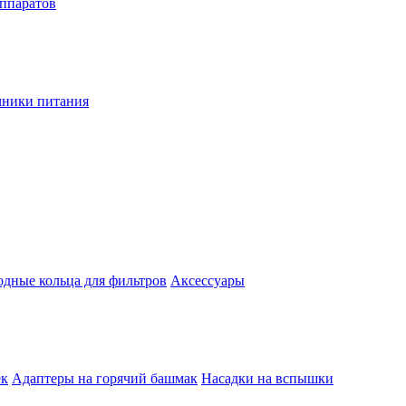
аппаратов
чники питания
одные кольца для фильтров
Аксессуары
ек
Адаптеры на горячий башмак
Насадки на вспышки