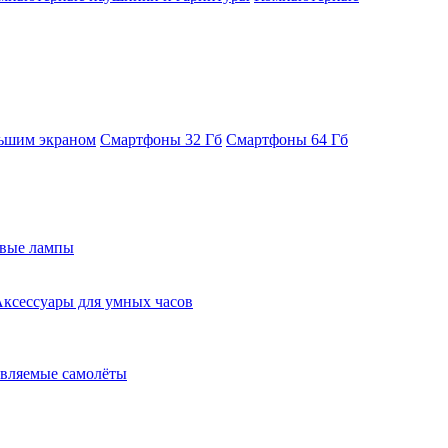
ьшим экраном
Смартфоны 32 Гб
Смартфоны 64 Гб
евые лампы
ксессуары для умных часов
вляемые самолёты