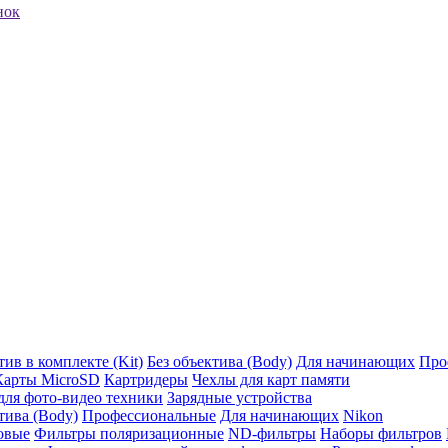
нок
ив в комплекте (Kit)
Без объектива (Body)
Для начинающих
Про
Карты MicroSD
Картридеры
Чехлы для карт памяти
ля фото-видео техники
Зарядные устройства
тива (Body)
Профессиональные
Для начинающих
Nikon
овые
Фильтры поляризационные
ND-фильтры
Наборы фильтров