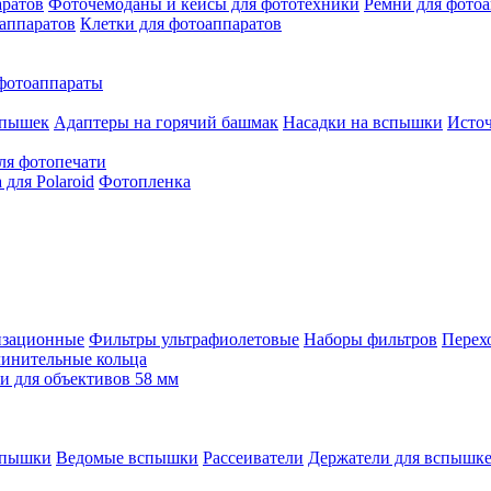
аратов
Фоточемоданы и кейсы для фототехники
Ремни для фото
аппаратов
Клетки для фотоаппаратов
фотоаппараты
спышек
Адаптеры на горячий башмак
Насадки на вспышки
Исто
ля фотопечати
для Polaroid
Фотопленка
изационные
Фильтры ультрафиолетовые
Наборы фильтров
Перех
инительные кольца
 для объективов 58 мм
спышки
Ведомые вспышки
Рассеиватели
Держатели для вспышк