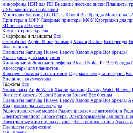
микрофоны
ИБП для ПК
Внешние жесткие диски
Планшеты гр
USB-накопители и флэшки
Мониторы
Samsung
LG
DELL
Xiaomi
Все бренды
Мониторы 22
Принтеры и МФУ
Лазерные принтеры
МФУ
Картриджи для пр
3D печать
3D ручки
Компьютерные кресла
Смартфоны и планшеты
Все
Смартфоны
Apple iPhone
Samsung
Xiaomi
Realme
Все бренды
Н
Флагманские
Планшеты
Samsung
Huawei
Lenovo
Xiaomi
Apple
Все бренды
Аксессуары для смартфонов
Кнопочные мобильные телефоны
Alcatel
Nokia
F+
Все бренды
Аксессуары для планшетов
Кольцевые лампы
Со штативом
C держателем для телефона
Кол
Внешние аккумуляторы
Гаджеты
Все
Умные часы
Apple Watch
Xiaomi
Samsung Galaxy Watch
Huawei
Фитнес браслеты
Xiaomi
Samsung
Huawei
Все бренды
Планшеты
Samsung
Huawei
Lenovo
Xiaomi
Apple
Все бренды
Ак
Квадрокоптеры и аксессуары
Радиоуправляемые модели
Радиоуправляемые автомобили
Ради
Электротранспорт
Гироскутеры
Электросамокаты
Запчасти и а
Электронные книги и аксессуары
Электронные книги
Аксессу
Планшеты графические
MP3 плееры