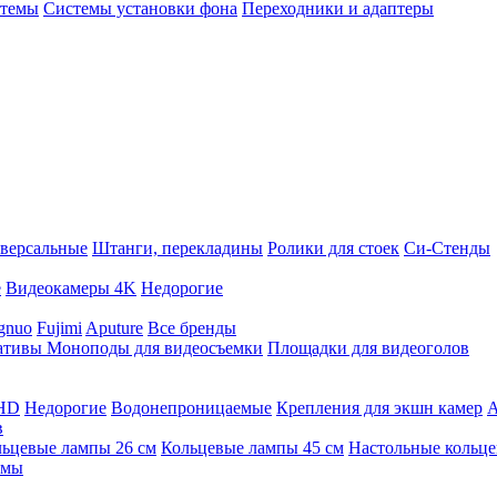
стемы
Системы установки фона
Переходники и адаптеры
версальные
Штанги, перекладины
Ролики для стоек
Си-Стенды
е
Видеокамеры 4K
Недорогие
gnuo
Fujimi
Aputure
Все бренды
ативы
Моноподы для видеосъемки
Площадки для видеоголов
 HD
Недорогие
Водонепроницаемые
Крепления для экшн камер
А
в
ьцевые лампы 26 см
Кольцевые лампы 45 см
Настольные кольц
имы