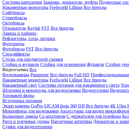
Системы крепления
Зажимы, держатели, муфты
Подвесные си
Накамерные мониторы
Feelworld
Lilliput
Все бренды
Софтбоксы
Стрипбоксы
Октобоксы
Отражатели
Raylab
FST
Все бренды
Лампы и пайрекс
Рефлекторы, соты, шторки
Фотозонты
Фотобоксы
FST
Все бренды
Спецэффекты
Столы для предметной съемки
Стойки и журавли
Стойки для освещения
Журавли
Стойки уни
Видеосъемка
Все
Видеокамеры
Panasonic
Все бренды
Full HD
Профессиональны
Накамерные мониторы
Feelworld
Lilliput
Все бренды
Накамерный свет
Системы питания для накамерного света
Yon
Штативы и моноподы для видеосъемки
Видеоголовы
Видеошт
Хромакей фоны
Источники питания
Экшн камеры
GoPro
SJCAM
Insta 360
DJI
Все бренды
4K Ultra
Микрофоны для видеокамер
Аксессуары для видео микрофоно
Кольцевые лампы
Со штативом
C держателем для телефона
Кол
Риги и плечевые упоры
Наплечные штативы
Держатели и заж
Сумки для видеотехники