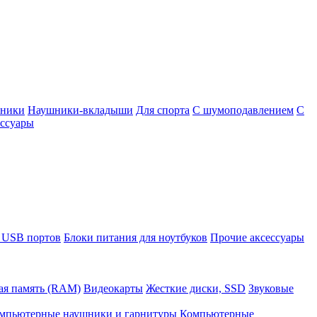
шники
Наушники-вкладыши
Для спорта
С шумоподавлением
С
ссуары
 USB портов
Блоки питания для ноутбуков
Прочие аксессуары
ая память (RAM)
Видеокарты
Жесткие диски, SSD
Звуковые
мпьютерные наушники и гарнитуры
Компьютерные