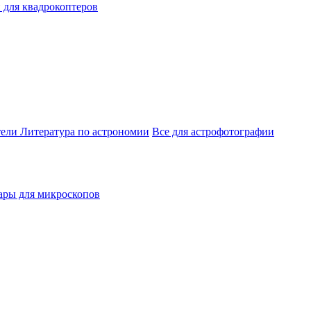
 для квадрокоптеров
тели
Литература по астрономии
Все для астрофотографии
ары для микроскопов