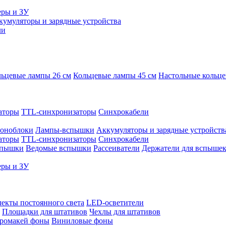
еры и ЗУ
кумуляторы и зарядные устройства
ли
ьцевые лампы 26 см
Кольцевые лампы 45 см
Настольные кольц
аторы
TTL-синхронизаторы
Синхрокабели
оноблоки
Лампы-вспышки
Аккумуляторы и зарядные устройств
аторы
TTL-синхронизаторы
Синхрокабели
спышки
Ведомые вспышки
Рассеиватели
Держатели для вспыше
еры и ЗУ
екты постоянного света
LED-осветители
Площадки для штативов
Чехлы для штативов
ромакей фоны
Виниловые фоны