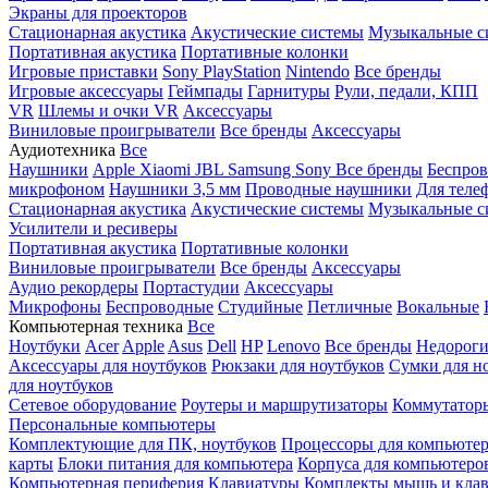
Экраны для проекторов
Стационарная акустика
Акустические системы
Музыкальные с
Портативная акустика
Портативные колонки
Игровые приставки
Sony PlayStation
Nintendo
Все бренды
Игровые аксессуары
Геймпады
Гарнитуры
Рули, педали, КПП
VR
Шлемы и очки VR
Аксессуары
Виниловые проигрыватели
Все бренды
Аксессуары
Аудиотехника
Все
Наушники
Apple
Xiaomi
JBL
Samsung
Sony
Все бренды
Беспро
микрофоном
Наушники 3,5 мм
Проводные наушники
Для теле
Стационарная акустика
Акустические системы
Музыкальные с
Усилители и ресиверы
Портативная акустика
Портативные колонки
Виниловые проигрыватели
Все бренды
Аксессуары
Аудио рекордеры
Портастудии
Аксессуары
Микрофоны
Беспроводные
Студийные
Петличные
Вокальные
Компьютерная техника
Все
Ноутбуки
Acer
Apple
Asus
Dell
HP
Lenovo
Все бренды
Недороги
Аксессуары для ноутбуков
Рюкзаки для ноутбуков
Сумки для н
для ноутбуков
Сетевое оборудование
Роутеры и маршрутизаторы
Коммутатор
Персональные компьютеры
Комплектующие для ПК, ноутбуков
Процессоры для компьюте
карты
Блоки питания для компьютера
Корпуса для компьютеро
Компьютерная периферия
Клавиатуры
Комплекты мышь и клав