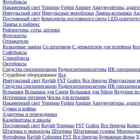
Фотобоксы
Накамерный свет
Yongnuo
Fujimi
Aputure
Аккумуляторы, адапт
Импульсный свет
Импульсные моноблоки
Лампы-вспышки
Ак
Постоянный свет
Комплекты постоянного света
LED-осветите
Лампы и пайрекс
Рефлекторы, соты, шторки
Фотозонты
Отражатели
Кольцевые лампы
Со штативом
С держателем для телефона
Кол
Софтбоксы
Стрипбоксы
Октобоксы
Средства синхронизации
Радиосинхронизаторы
ИК синхрониз
Студийное оборудование
Все
Импульсный свет
Raylab
FST
Godox
Все бренды
Импульсные м
Средства синхронизации
Радиосинхронизаторы
ИК синхрониз
Вспышки
Вспышки для Canon
Вспышки для Nikon
Ведущие в
Источники питания
Чехлы для вспышек
Накамерный свет
Yongnuo
Fujimi
Aputure
Аккумуляторы, адапт
Сумки и кофры
Адаптеры и переходники
Калибраторы и шкалы
Постоянный свет
Raylab
Yongnuo
FST
Godox
Все бренды
Компл
Штативы и моноподы
Штативы
Штативные головы
Моноподы
Фотофоны
Raylab
Colorama
FST
Все бренды
Бумажные фоны
Х