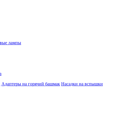
евые лампы
а
к
Адаптеры на горячий башмак
Насадки на вспышки