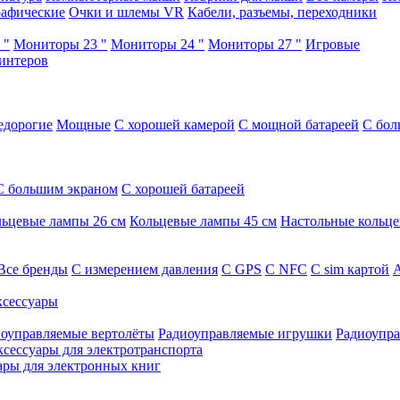
афические
Очки и шлемы VR
Кабели, разъемы, переходники
 "
Мониторы 23 "
Мониторы 24 "
Мониторы 27 "
Игровые
интеров
едорогие
Мощные
С хорошей камерой
С мощной батареей
С бол
С большим экраном
С хорошей батареей
ьцевые лампы 26 см
Кольцевые лампы 45 см
Настольные кольц
Все бренды
C измерением давления
C GPS
C NFC
C sim картой
А
сессуары
оуправляемые вертолёты
Радиоуправляемые игрушки
Радиоупра
ксессуары для электротранспорта
ары для электронных книг