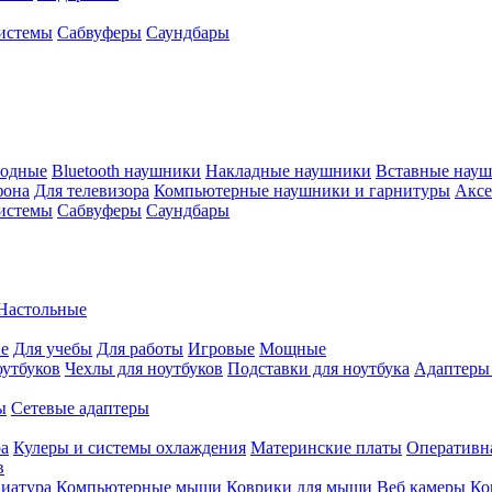
истемы
Сабвуферы
Саундбары
водные
Bluetooth наушники
Накладные наушники
Вставные нау
фона
Для телевизора
Компьютерные наушники и гарнитуры
Аксе
истемы
Сабвуферы
Саундбары
Настольные
е
Для учебы
Для работы
Игровые
Мощные
оутбуков
Чехлы для ноутбуков
Подставки для ноутбука
Адаптеры
ы
Сетевые адаптеры
ра
Кулеры и системы охлаждения
Материнские платы
Оперативн
в
иатура
Компьютерные мыши
Коврики для мыши
Веб камеры
Ко