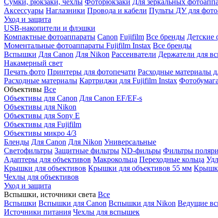
Сумки, рюкзаки, чехлы
Фоторюкзаки
Для зеркальных фотоапп
Аксессуары
Наглазники
Провода и кабели
Пульты ДУ для фото
Уход и защита
USB-накопители и флэшки
Компактные фотоаппараты
Canon
Fujifilm
Все бренды
Детские 
Моментальные фотоаппараты
Fujifilm Instax
Все бренды
Вспышки
Для Canon
Для Nikon
Рассеиватели
Держатели для в
Накамерный свет
Печать фото
Принтеры для фотопечати
Расходные материалы д
Расходные материалы
Картриджи для Fujifilm Instax
Фотобумага 
Объективы
Все
Объективы для Canon
Для Canon EF/EF-s
Объективы для Nikon
Объективы для Sony E
Объективы для Fujifilm
Объективы микро 4/3
Бленды
Для Canon
Для Nikon
Универсальные
Светофильтры
Защитные фильтры
ND-фильры
Фильтры поляр
Адаптеры для объективов
Макрокольца
Переходные кольца
Удл
Крышки для объективов
Крышки для объективов 55 мм
Крышки
Чехлы для объективов
Уход и защита
Вспышки, источники света
Все
Вспышки
Вспышки для Canon
Вспышки для Nikon
Ведущие в
Источники питания
Чехлы для вспышек