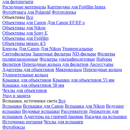
для фотопечати
Расходные материалы
Картриджи для Fujifilm Instax
Фотобумага для Polaroid
Фотопленка
Объективы
Все
Объективы для Canon
Для Canon EF/EF-s
Объективы для Nikon
Объективы для Sony E
Объективы для Fujifilm
Объективы микро 4/3
Бленды
Для Canon
Для Nikon
Универсальные
Светофильтры
Защитные фильтры
ND-фильры
Фильтры
поляризационные
Фильтры ультрафиолетовые
Наборы
фильтров
Переходные кольца для фильтров
Аксессуары
Адаптеры для объективов
Макрокольца
Переходные кольца
Удлинительные кольца
Крышки для объективов
Крышки для объективов 55 мм
Крышки для объективов 58 мм
Чехлы для объективов
Уход и защита
Вспышки, источники света
Все
Вспышки
Вспышки для Canon
Вспышки для Nikon
Ведущие
вспышки
Ведомые вспышки
Рассеиватели
Держатели для
вспышкек
Адаптеры на горячий башмак
Насадки на вспышки
Источники питания
Чехлы для вспышек
Фотобоксы