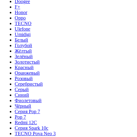
Doogee
F+
Honor
Oppo
TECNO
Ulefone
Umidigi
Белый
Голубой
Жёлтый
Зелёный
Золотистый
Красный
Оранжевый
Розовый
Серебристый
Серый
Синий
Фиолетовый
Чёрный
Серия Pop 7
Pop 7
Redmi 12C
Серия Spark 10c
TECNO Pova Neo 3