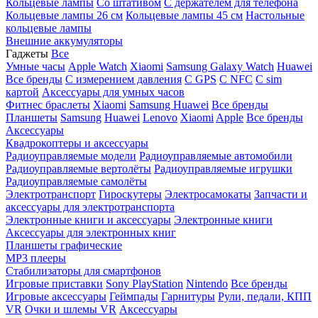
Кольцевые лампы
Со штативом
C держателем для телефона
Кольцевые лампы 26 см
Кольцевые лампы 45 см
Настольные
кольцевые лампы
Внешние аккумуляторы
Гаджеты
Все
Умные часы
Apple Watch
Xiaomi
Samsung Galaxy Watch
Huawei
Все бренды
C измерением давления
C GPS
C NFC
C sim
картой
Аксессуары для умных часов
Фитнес браслеты
Xiaomi
Samsung
Huawei
Все бренды
Планшеты
Samsung
Huawei
Lenovo
Xiaomi
Apple
Все бренды
Аксессуары
Квадрокоптеры и аксессуары
Радиоуправляемые модели
Радиоуправляемые автомобили
Радиоуправляемые вертолёты
Радиоуправляемые игрушки
Радиоуправляемые самолёты
Электротранспорт
Гироскутеры
Электросамокаты
Запчасти и
аксессуары для электротранспорта
Электронные книги и аксессуары
Электронные книги
Аксессуары для электронных книг
Планшеты графические
MP3 плееры
Стабилизаторы для смартфонов
Игровые приставки
Sony PlayStation
Nintendo
Все бренды
Игровые аксессуары
Геймпады
Гарнитуры
Рули, педали, КПП
VR
Очки и шлемы VR
Аксессуары