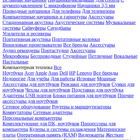
шумоподавлением
С микрофоном
Наушники 3,5 мм
Проводные наушники
Для телефона
Для телевизора
Компьютерные наушники и гарнитуры
Аксессуары
Стационарная акустика
Акустические системы
Музыкальные
системы
Сабвуферы
Саундбары
Усилители и ресиверы
Портативная акустика
Портативные колонки
Виниловые проигрыватели
Все бренды
Аксессуары
Аудио рекордеры
Портастудии
Аксессуары
Микрофоны
Беспроводные
Студийные
Петличные
Вокальные
Настольные
Компьютерная техника
Все
Ноутбуки
Acer
Apple
Asus
Dell
HP
Lenovo
Все бренды
Недорогие
Для учебы
Для работы
Игровые
Мощные
Аксессуары для ноутбуков
Рюкзаки для ноутбуков
Сумки для
ноутбуков
Чехлы для ноутбуков
Подставки для ноутбука
Адаптеры USB портов
Блоки питания для ноутбуков
Прочие
аксессуары для ноутбуков
Сетевое оборудование
Роутеры и маршрутизаторы
Коммутаторы
Сетевые адаптеры
Персональные компьютеры
Комплектующие для ПК, ноутбуков
Процессоры для
компьютера
Кулеры и системы охлаждения
Материнские
платы
Оперативная память (RAM)
Видеокарты
Жесткие