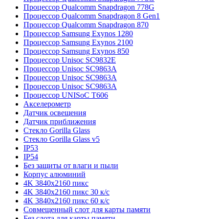
Процессор Qualcomm Snapdragon 778G
Процессор Qualcomm Snapdragon 8 Gen1
Процессор Qualcomm Snapdragon 870
Процессор Samsung Exynos 1280
Процессор Samsung Exynos 2100
Процессор Samsung Exynos 850
Процессор Unisoc SC9832E
Процессор Unisoc SC9863A
Процессор Unisoc SC9863A
Процессор Unisoc SC9863A
Процессор UNISoC T606
Акселерометр
Датчик освещения
Датчик приближения
Стекло Gorilla Glass
Стекло Gorilla Glass v5
IP53
IP54
Без защиты от влаги и пыли
Корпус алюминий
4K 3840x2160 пикс
4K 3840x2160 пикс 30 к/с
4K 3840x2160 пикс 60 к/с
Совмещенный слот для карты памяти
Без слота для карты памяти