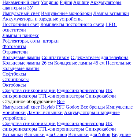
Накамерный свет
Yongnuo
Fujimi
Aputure
Аккумуляторы,
адаптеры и ЗУ
Импульсный свет
Импульсные моноблоки
Лампы-вспышки
Аккумуляторы и зарядные устройства
Постоянный свет
Комплекты постоянного света
LED-
осветители
Лампы и пайрекс
Рефлекторы, соты, шторки
Фотозонты
Отражатели
Кольцевые лампы
Со штативом
С держателем для телефона
Кольцевые лампы 26 см
Кольцевые лампы 45 см
Настольные
кольцевые лампы
Софтбоксы
Стрипбоксы
Октобоксы
Средства синхронизации
Радиосинхронизаторы
ИК
синхронизаторы
TTL-синхронизаторы
Синхрокабели
Студийное оборудование
Все
Импульсный свет
Raylab
FST
Godox
Все бренды
Импульсные
моноблоки
Лампы-вспышки
Аккумуляторы и зарядные
устройства
Средства синхронизации
Радиосинхронизаторы
ИК
синхронизаторы
TTL-синхронизаторы
Синхрокабели
Вспышки
Вспышки для Canon
Вспышки для Nikon
Ведущие