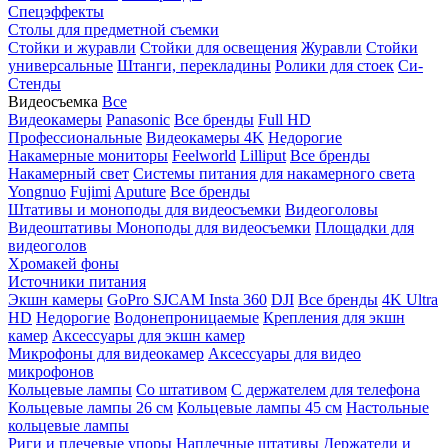
Спецэффекты
Столы для предметной съемки
Стойки и журавли
Стойки для освещения
Журавли
Стойки
универсальные
Штанги, перекладины
Ролики для стоек
Си-
Стенды
Видеосъемка
Все
Видеокамеры
Panasonic
Все бренды
Full HD
Профессиональные
Видеокамеры 4K
Недорогие
Накамерные мониторы
Feelworld
Lilliput
Все бренды
Накамерный свет
Системы питания для накамерного света
Yongnuo
Fujimi
Aputure
Все бренды
Штативы и моноподы для видеосъемки
Видеоголовы
Видеоштативы
Моноподы для видеосъемки
Площадки для
видеоголов
Хромакей фоны
Источники питания
Экшн камеры
GoPro
SJCAM
Insta 360
DJI
Все бренды
4K Ultra
HD
Недорогие
Водонепроницаемые
Крепления для экшн
камер
Аксессуары для экшн камер
Микрофоны для видеокамер
Аксессуары для видео
микрофонов
Кольцевые лампы
Со штативом
C держателем для телефона
Кольцевые лампы 26 см
Кольцевые лампы 45 см
Настольные
кольцевые лампы
Риги и плечевые упоры
Наплечные штативы
Держатели и