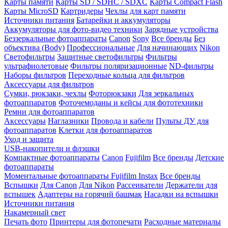
Карты памяти
Карты SD / SDHC / SDXC
Карты Compact Flash
Карты MicroSD
Картридеры
Чехлы для карт памяти
Источники питания
Батарейки и аккумуляторы
Аккумуляторы для фото-видео техники
Зарядные устройства
Беззеркальные фотоаппараты
Canon
Sony
Все бренды
Без
объектива (Body)
Профессиональные
Для начинающих
Nikon
Светофильтры
Защитные светофильтры
Фильтры
ультрафиолетовые
Фильтры поляризационные
ND-фильтры
Наборы фильтров
Переходные кольца для фильтров
Аксессуары для фильтров
Сумки, рюкзаки, чехлы
Фоторюкзаки
Для зеркальных
фотоаппаратов
Фоточемоданы и кейсы для фототехники
Ремни для фотоаппаратов
Аксессуары
Наглазники
Провода и кабели
Пульты ДУ для
фотоаппаратов
Клетки для фотоаппаратов
Уход и защита
USB-накопители и флэшки
Компактные фотоаппараты
Canon
Fujifilm
Все бренды
Детские
фотоаппараты
Моментальные фотоаппараты
Fujifilm Instax
Все бренды
Вспышки
Для Canon
Для Nikon
Рассеиватели
Держатели для
вспышек
Адаптеры на горячий башмак
Насадки на вспышки
Источники питания
Накамерный свет
Печать фото
Принтеры для фотопечати
Расходные материалы