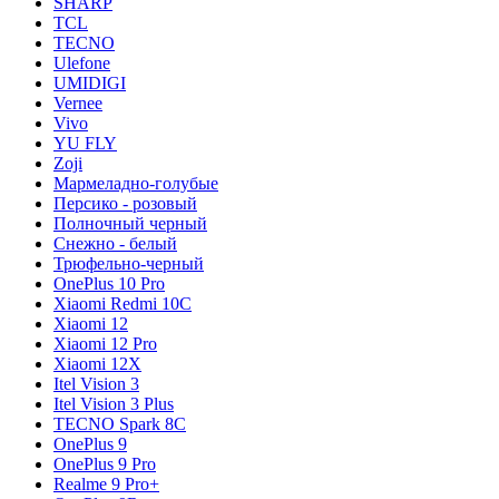
SHARP
TCL
TECNO
Ulefone
UMIDIGI
Vernee
Vivo
YU FLY
Zoji
Мармеладно-голубые
Персико - розовый
Полночный черный
Снежно - белый
Трюфельно-черный
OnePlus 10 Pro
Xiaomi Redmi 10C
Xiaomi 12
Xiaomi 12 Pro
Xiaomi 12X
Itel Vision 3
Itel Vision 3 Plus
TECNO Spark 8C
OnePlus 9
OnePlus 9 Pro
Realme 9 Pro+