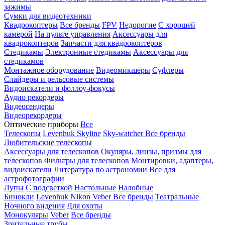
зажимы
Сумки для видеотехники
Квадрокоптеры
Все бренды
FPV
Недорогие
С хорошей
камерой
На пульте управления
Аксессуары для
квадрокоптеров
Запчасти для квадрокоптеров
Стедикамы
Электронные стедикамы
Аксессуары для
стедикамов
Монтажное оборудование
Видеомикшеры
Суфлеры
Слайдеры и рельсовые системы
Видоискатели и фоллоу-фокусы
Аудио рекордеры
Видеосендеры
Видеорекордеры
Оптические приборы
Все
Телескопы
Levenhuk Skyline
Sky-watcher
Все бренды
Любительские телескопы
Аксессуары для телескопов
Окуляры, линзы, призмы для
телескопов
Фильтры для телескопов
Монтировки, адаптеры,
видоискатели
Литература по астрономии
Все для
астрофотографии
Лупы
С подсветкой
Настольные
Налобные
Бинокли
Levenhuk
Nikon
Veber
Все бренды
Театральные
Ночного видения
Для охоты
Монокуляры
Veber
Все бренды
Зрительные трубы