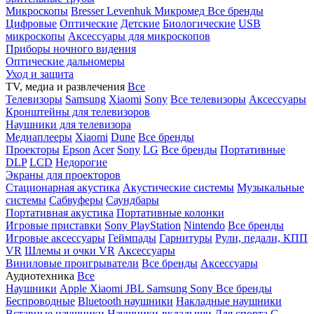
Микроскопы
Bresser
Levenhuk
Микромед
Все бренды
Цифровые
Оптические
Детские
Биологические
USB
микроскопы
Аксессуары для микроскопов
Приборы ночного видения
Оптические дальномеры
Уход и защита
TV, медиа и развлечения
Все
Телевизоры
Samsung
Xiaomi
Sony
Все телевизоры
Аксессуары
Кронштейны для телевизоров
Наушники для телевизора
Медиаплееры
Xiaomi
Dune
Все бренды
Проекторы
Epson
Acer
Sony
LG
Все бренды
Портативные
DLP
LCD
Недорогие
Экраны для проекторов
Стационарная акустика
Акустические системы
Музыкальные
системы
Сабвуферы
Саундбары
Портативная акустика
Портативные колонки
Игровые приставки
Sony PlayStation
Nintendo
Все бренды
Игровые аксессуары
Геймпады
Гарнитуры
Рули, педали, КПП
VR
Шлемы и очки VR
Аксессуары
Виниловые проигрыватели
Все бренды
Аксессуары
Аудиотехника
Все
Наушники
Apple
Xiaomi
JBL
Samsung
Sony
Все бренды
Беспроводные
Bluetooth наушники
Накладные наушники
Вставные наушники
Наушники-вкладыши
Для спорта
С