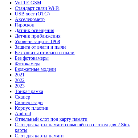
VoLTE,GSM
Стандарт связи Wi-Fi
USB хост (OTG)
Акселерометр
Гироскоп
Датчик освещения
Датчик приближения
Уровень защиты IP68
Защита от влаги и пыли
Без защиты от влаги и пыли
Без фотокамеры
Фотокамера
Бюджетные модели
2021
2022
2023
Тонкая рамка
Сканер
Сканер сзади
Корпус пластик
Android
Отдельный слот под карту памяти
Слот для карты памяти совмещён со слотом для 2 Sim-
карты
Слот для карты памяти