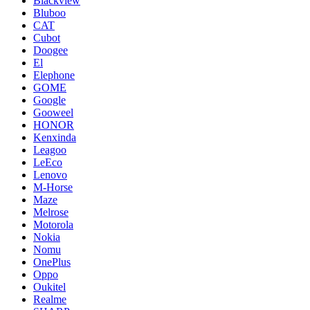
Blackview
Bluboo
CAT
Cubot
Doogee
El
Elephone
GOME
Google
Gooweel
HONOR
Kenxinda
Leagoo
LeEco
Lenovo
M-Horse
Maze
Melrose
Motorola
Nokia
Nomu
OnePlus
Oppo
Oukitel
Realme