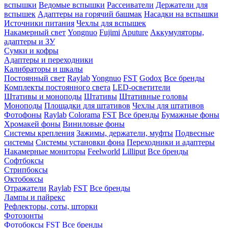
вспышки
Ведомые вспышки
Рассеиватели
Держатели для
вспышек
Адаптеры на горячий башмак
Насадки на вспышки
Источники питания
Чехлы для вспышек
Накамерный свет
Yongnuo
Fujimi
Aputure
Аккумуляторы,
адаптеры и ЗУ
Сумки и кофры
Адаптеры и переходники
Калибраторы и шкалы
Постоянный свет
Raylab
Yongnuo
FST
Godox
Все бренды
Комплекты постоянного света
LED-осветители
Штативы и моноподы
Штативы
Штативные головы
Моноподы
Площадки для штативов
Чехлы для штативов
Фотофоны
Raylab
Colorama
FST
Все бренды
Бумажные фоны
Хромакей фоны
Виниловые фоны
Системы крепления
Зажимы, держатели, муфты
Подвесные
системы
Системы установки фона
Переходники и адаптеры
Накамерные мониторы
Feelworld
Lilliput
Все бренды
Софтбоксы
Стрипбоксы
Октобоксы
Отражатели
Raylab
FST
Все бренды
Лампы и пайрекс
Рефлекторы, соты, шторки
Фотозонты
Фотобоксы
FST
Все бренды