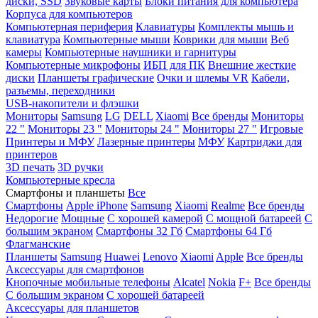
диски, SSD
Звуковые карты
Блоки питания для компьютера
Корпуса для компьютеров
Компьютерная периферия
Клавиатуры
Комплекты мышь и
клавиатура
Компьютерные мыши
Коврики для мыши
Веб
камеры
Компьютерные наушники и гарнитуры
Компьютерные микрофоны
ИБП для ПК
Внешние жесткие
диски
Планшеты графические
Очки и шлемы VR
Кабели,
разъемы, переходники
USB-накопители и флэшки
Мониторы
Samsung
LG
DELL
Xiaomi
Все бренды
Мониторы
22 "
Мониторы 23 "
Мониторы 24 "
Мониторы 27 "
Игровые
Принтеры и МФУ
Лазерные принтеры
МФУ
Картриджи для
принтеров
3D печать
3D ручки
Компьютерные кресла
Смартфоны и планшеты
Все
Смартфоны
Apple iPhone
Samsung
Xiaomi
Realme
Все бренды
Недорогие
Мощные
С хорошей камерой
С мощной батареей
С
большим экраном
Смартфоны 32 Гб
Смартфоны 64 Гб
Флагманские
Планшеты
Samsung
Huawei
Lenovo
Xiaomi
Apple
Все бренды
Аксессуары для смартфонов
Кнопочные мобильные телефоны
Alcatel
Nokia
F+
Все бренды
С большим экраном
С хорошей батареей
Аксессуары для планшетов