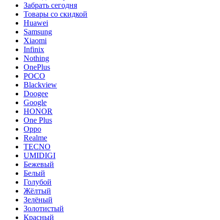
Забрать сегодня
Товары со скидкой
Huawei
Samsung
Xiaomi
Infinix
Nothing
OnePlus
POCO
Blackview
Doogee
Google
HONOR
One Plus
Oppo
Realme
TECNO
UMIDIGI
Бежевый
Белый
Голубой
Жёлтый
Зелёный
Золотистый
Красный