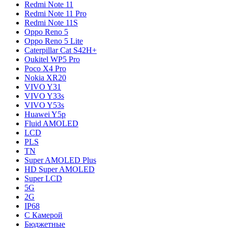
Redmi Note 11
Redmi Note 11 Pro
Redmi Note 11S
Oppo Reno 5
Oppo Reno 5 Lite
Caterpillar Cat S42H+
Oukitel WP5 Pro
Poco X4 Pro
Nokia XR20
VIVO Y31
VIVO Y33s
VIVO Y53s
Huawei Y5p
Fluid AMOLED
LCD
PLS
TN
Super AMOLED Plus
HD Super AMOLED
Super LCD
5G
2G
IP68
С Камерой
Бюджетные