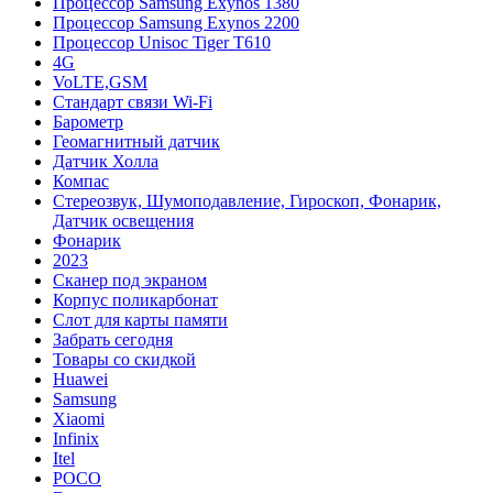
Процессор Samsung Exynos 1380
Процессор Samsung Exynos 2200
Процессор Unisoc Tiger T610
4G
VoLTE,GSM
Cтандарт связи Wi-Fi
Барометр
Геомагнитный датчик
Датчик Холла
Компас
Стереозвук, Шумоподавление, Гироскоп, Фонарик,
Датчик освещения
Фонарик
2023
Сканер под экраном
Корпус поликарбонат
Слот для карты памяти
Забрать сегодня
Товары со скидкой
Huawei
Samsung
Xiaomi
Infinix
Itel
POCO