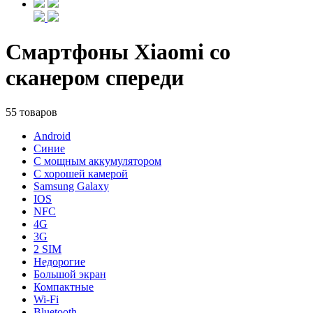
Смартфоны Xiaomi со
сканером спереди
55 товаров
Android
Синие
С мощным аккумулятором
С хорошей камерой
Samsung Galaxy
IOS
NFC
4G
3G
2 SIM
Недорогие
Большой экран
Компактные
Wi-Fi
Bluetooth