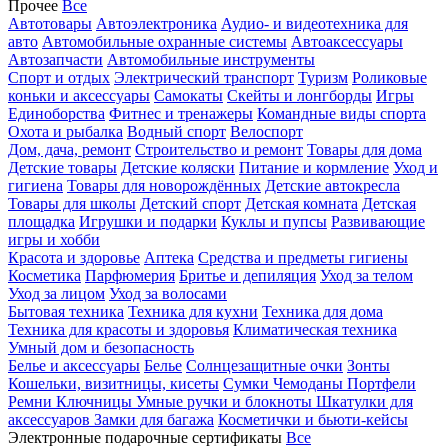
Прочее
Все
Автотовары
Автоэлектроника
Аудио- и видеотехника для
авто
Автомобильные охранные системы
Автоаксессуары
Автозапчасти
Автомобильные инструменты
Спорт и отдых
Электрический транспорт
Туризм
Роликовые
коньки и аксессуары
Самокаты
Скейты и лонгборды
Игры
Единоборства
Фитнес и тренажеры
Командные виды спорта
Охота и рыбалка
Водный спорт
Велоспорт
Дом, дача, ремонт
Строительство и ремонт
Товары для дома
Детские товары
Детские коляски
Питание и кормление
Уход и
гигиена
Товары для новорождённых
Детские автокресла
Товары для школы
Детский спорт
Детская комната
Детская
площадка
Игрушки и подарки
Куклы и пупсы
Развивающие
игры и хобби
Красота и здоровье
Аптека
Средства и предметы гигиены
Косметика
Парфюмерия
Бритье и депиляция
Уход за телом
Уход за лицом
Уход за волосами
Бытовая техника
Техника для кухни
Техника для дома
Техника для красоты и здоровья
Климатическая техника
Умный дом и безопасность
Белье и аксессуары
Белье
Солнцезащитные очки
Зонты
Кошельки, визитницы, кисеты
Сумки
Чемоданы
Портфели
Ремни
Ключницы
Умные ручки и блокноты
Шкатулки для
аксессуаров
Замки для багажа
Косметички и бьюти-кейсы
Электронные подарочные сертификаты
Все