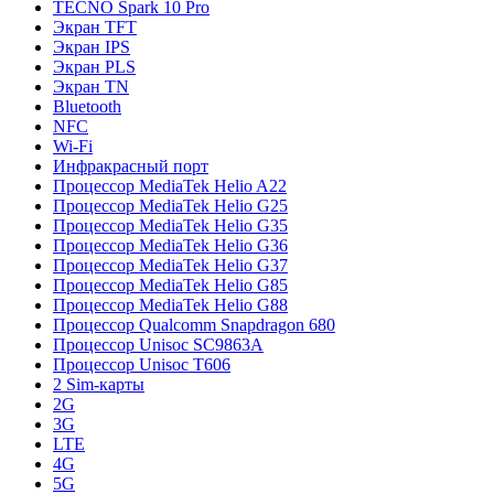
TECNO Spark 10 Pro
Экран TFT
Экран IPS
Экран PLS
Экран TN
Bluetooth
NFC
Wi-Fi
Инфракрасный порт
Процессор MediaTek Helio A22
Процессор MediaTek Helio G25
Процессор MediaTek Helio G35
Процессор MediaTek Helio G36
Процессор MediaTek Helio G37
Процессор MediaTek Helio G85
Процессор MediaTek Helio G88
Процессор Qualcomm Snapdragon 680
Процессор Unisoc SC9863A
Процессор Unisoc T606
2 Sim-карты
2G
3G
LTE
4G
5G