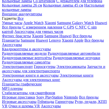
Кольцевые лампы
Со штативом
C держателем для телефона
Кольцевые лампы 26 см
Кольцевые лампы 45 см
Настольные
кольцевые лампы
Внешние аккумуляторы
Гаджеты
Все
Умные часы
Apple Watch
Xiaomi
Samsung Galaxy Watch
Huawei
Все бренды
C измерением давления
C GPS
C NFC
C sim
картой
Аксессуары для умных часов
Фитнес браслеты
Xiaomi
Samsung
Huawei
Все бренды
Планшеты
Samsung
Huawei
Lenovo
Xiaomi
Apple
Все бренды
Аксессуары
Квадрокоптеры и аксессуары
Радиоуправляемые модели
Радиоуправляемые автомобили
Радиоуправляемые вертолёты
Радиоуправляемые игрушки
Радиоуправляемые самолёты
Электротранспорт
Гироскутеры
Электросамокаты
Запчасти и
аксессуары для электротранспорта
Электронные книги и аксессуары
Электронные книги
Аксессуары для электронных книг
Планшеты графические
MP3 плееры
Стабилизаторы для смартфонов
Игровые приставки
Sony PlayStation
Nintendo
Все бренды
Игровые аксессуары
Геймпады
Гарнитуры
Рули, педали, КПП
VR
Очки и шлемы VR
Аксессуары