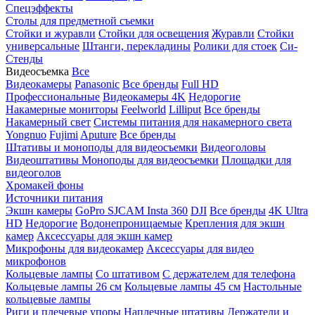
Спецэффекты
Столы для предметной съемки
Стойки и журавли
Стойки для освещения
Журавли
Стойки
универсальные
Штанги, перекладины
Ролики для стоек
Си-
Стенды
Видеосъемка
Все
Видеокамеры
Panasonic
Все бренды
Full HD
Профессиональные
Видеокамеры 4K
Недорогие
Накамерные мониторы
Feelworld
Lilliput
Все бренды
Накамерный свет
Системы питания для накамерного света
Yongnuo
Fujimi
Aputure
Все бренды
Штативы и моноподы для видеосъемки
Видеоголовы
Видеоштативы
Моноподы для видеосъемки
Площадки для
видеоголов
Хромакей фоны
Источники питания
Экшн камеры
GoPro
SJCAM
Insta 360
DJI
Все бренды
4K Ultra
HD
Недорогие
Водонепроницаемые
Крепления для экшн
камер
Аксессуары для экшн камер
Микрофоны для видеокамер
Аксессуары для видео
микрофонов
Кольцевые лампы
Со штативом
C держателем для телефона
Кольцевые лампы 26 см
Кольцевые лампы 45 см
Настольные
кольцевые лампы
Риги и плечевые упоры
Наплечные штативы
Держатели и