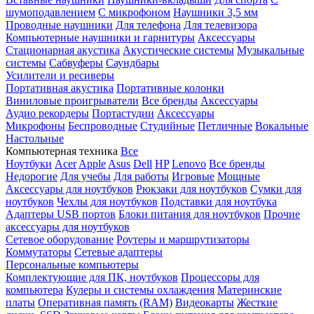
шумоподавлением
С микрофоном
Наушники 3,5 мм
Проводные наушники
Для телефона
Для телевизора
Компьютерные наушники и гарнитуры
Аксессуары
Стационарная акустика
Акустические системы
Музыкальные
системы
Сабвуферы
Саундбары
Усилители и ресиверы
Портативная акустика
Портативные колонки
Виниловые проигрыватели
Все бренды
Аксессуары
Аудио рекордеры
Портастудии
Аксессуары
Микрофоны
Беспроводные
Студийные
Петличные
Вокальные
Настольные
Компьютерная техника
Все
Ноутбуки
Acer
Apple
Asus
Dell
HP
Lenovo
Все бренды
Недорогие
Для учебы
Для работы
Игровые
Мощные
Аксессуары для ноутбуков
Рюкзаки для ноутбуков
Сумки для
ноутбуков
Чехлы для ноутбуков
Подставки для ноутбука
Адаптеры USB портов
Блоки питания для ноутбуков
Прочие
аксессуары для ноутбуков
Сетевое оборудование
Роутеры и маршрутизаторы
Коммутаторы
Сетевые адаптеры
Персональные компьютеры
Комплектующие для ПК, ноутбуков
Процессоры для
компьютера
Кулеры и системы охлаждения
Материнские
платы
Оперативная память (RAM)
Видеокарты
Жесткие