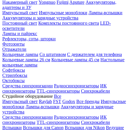
Накамерный свет
Yongnuo
Fujimi
Aputure
Аккумуляторы,
адаптеры и ЗУ
Импульсный свет
Импульсные моноблоки
Лампы-вспышки
Аккумуляторы и зарядные устройства
Постоянный свет
Комплекты постоянного света
LED-
осветители
Лампы и пайрекс
Рефлекторы, соты, шторки
Фотозонты
Отражатели
Кольцевые лампы
Со штативом
С держателем для телефона
Кольцевые лампы 26 см
Кольцевые лампы 45 см
Настольные
кольцевые лампы
Софтбоксы
Стрипбоксы
Октобоксы
Средства синхронизации
Радиосинхронизаторы
ИК
синхронизаторы
TTL-синхронизаторы
Синхрокабели
Студийное оборудование
Все
Импульсный свет
Raylab
FST
Godox
Все бренды
Импульсные
моноблоки
Лампы-вспышки
Аккумуляторы и зарядные
устройства
Средства синхронизации
Радиосинхронизаторы
ИК
синхронизаторы
TTL-синхронизаторы
Синхрокабели
Вспышки
Вспышки для Canon
Вспышки для Nikon
Ведущие