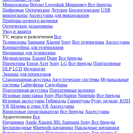
Микроскопы
Bresser
Levenhuk
Микромед
Все бренды
Цифровые
Оптические
Детские
Биологические
USB
микроскопы
Аксессуары для микроскопов
Приборы ночного видения
Оптические дальномеры
Уход и защита
TV, медиа и развлечения
Все
Телевизоры
Samsung
Xiaomi
Sony
Все телевизоры
Аксессуары
Кронштейны для телевизоров
Наушники для телевизора
Медиаплееры
Xiaomi
Dune
Все бренды
Проекторы
Epson
Acer
Sony
LG
Все бренды
Портативные
DLP
LCD
Недорогие
Экраны для проекторов
Стационарная акустика
Акустические системы
Музыкальные
системы
Сабвуферы
Саундбары
Портативная акустика
Портативные колонки
Игровые приставки
Sony PlayStation
Nintendo
Все бренды
Игровые аксессуары
Геймпады
Гарнитуры
Рули, педали, КПП
VR
Шлемы и очки VR
Аксессуары
Виниловые проигрыватели
Все бренды
Аксессуары
Аудиотехника
Все
Наушники
Apple
Xiaomi
JBL
Samsung
Sony
Все бренды
Беспроводные
Bluetooth наушники
Накладные наушники
Вставные наушники
Наушники-вкладыши
Для спорта
С