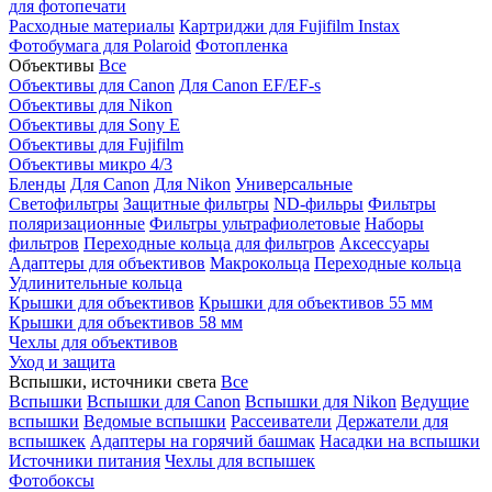
для фотопечати
Расходные материалы
Картриджи для Fujifilm Instax
Фотобумага для Polaroid
Фотопленка
Объективы
Все
Объективы для Canon
Для Canon EF/EF-s
Объективы для Nikon
Объективы для Sony E
Объективы для Fujifilm
Объективы микро 4/3
Бленды
Для Canon
Для Nikon
Универсальные
Светофильтры
Защитные фильтры
ND-фильры
Фильтры
поляризационные
Фильтры ультрафиолетовые
Наборы
фильтров
Переходные кольца для фильтров
Аксессуары
Адаптеры для объективов
Макрокольца
Переходные кольца
Удлинительные кольца
Крышки для объективов
Крышки для объективов 55 мм
Крышки для объективов 58 мм
Чехлы для объективов
Уход и защита
Вспышки, источники света
Все
Вспышки
Вспышки для Canon
Вспышки для Nikon
Ведущие
вспышки
Ведомые вспышки
Рассеиватели
Держатели для
вспышкек
Адаптеры на горячий башмак
Насадки на вспышки
Источники питания
Чехлы для вспышек
Фотобоксы