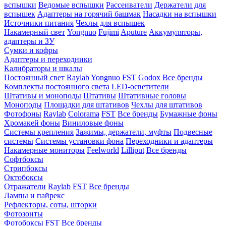
вспышки
Ведомые вспышки
Рассеиватели
Держатели для
вспышек
Адаптеры на горячий башмак
Насадки на вспышки
Источники питания
Чехлы для вспышек
Накамерный свет
Yongnuo
Fujimi
Aputure
Аккумуляторы,
адаптеры и ЗУ
Сумки и кофры
Адаптеры и переходники
Калибраторы и шкалы
Постоянный свет
Raylab
Yongnuo
FST
Godox
Все бренды
Комплекты постоянного света
LED-осветители
Штативы и моноподы
Штативы
Штативные головы
Моноподы
Площадки для штативов
Чехлы для штативов
Фотофоны
Raylab
Colorama
FST
Все бренды
Бумажные фоны
Хромакей фоны
Виниловые фоны
Системы крепления
Зажимы, держатели, муфты
Подвесные
системы
Системы установки фона
Переходники и адаптеры
Накамерные мониторы
Feelworld
Lilliput
Все бренды
Софтбоксы
Стрипбоксы
Октобоксы
Отражатели
Raylab
FST
Все бренды
Лампы и пайрекс
Рефлекторы, соты, шторки
Фотозонты
Фотобоксы
FST
Все бренды