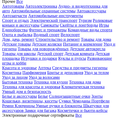
Прочее
Все
Автотовары
Автоэлектроника
Аудио- и видеотехника для
авто
Автомобильные охранные системы
Автоаксессуары
Автозапчасти
Автомобильные инструменты
Спорт и отдых
Электрический транспорт
Туризм
Роликовые
коньки и аксессуары
Самокаты
Скейты и лонгборды
Игры
Единоборства
Фитнес и тренажеры
Командные виды спорта
Охота и рыбалка
Водный спорт
Велоспорт
Дом, дача, ремонт
Строительство и ремонт
Товары для дома
Детские товары
Детские коляски
Питание и кормление
Уход и
гигиена
Товары для новорождённых
Детские автокресла
Товары для школы
Детский спорт
Детская комната
Детская
площадка
Игрушки и подарки
Куклы и пупсы
Развивающие
игры и хобби
Красота и здоровье
Аптека
Средства и предметы гигиены
Косметика
Парфюмерия
Бритье и депиляция
Уход за телом
Уход за лицом
Уход за волосами
Бытовая техника
Техника для кухни
Техника для дома
Техника для красоты и здоровья
Климатическая техника
Умный дом и безопасность
Белье и аксессуары
Белье
Солнцезащитные очки
Зонты
Кошельки, визитницы, кисеты
Сумки
Чемоданы
Портфели
Ремни
Ключницы
Умные ручки и блокноты
Шкатулки для
аксессуаров
Замки для багажа
Косметички и бьюти-кейсы
Электронные подарочные сертификаты
Все