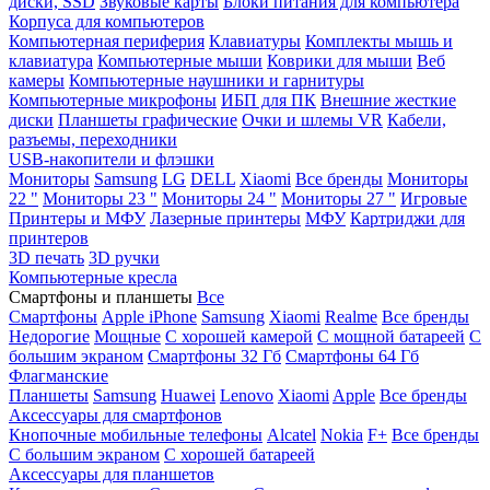
диски, SSD
Звуковые карты
Блоки питания для компьютера
Корпуса для компьютеров
Компьютерная периферия
Клавиатуры
Комплекты мышь и
клавиатура
Компьютерные мыши
Коврики для мыши
Веб
камеры
Компьютерные наушники и гарнитуры
Компьютерные микрофоны
ИБП для ПК
Внешние жесткие
диски
Планшеты графические
Очки и шлемы VR
Кабели,
разъемы, переходники
USB-накопители и флэшки
Мониторы
Samsung
LG
DELL
Xiaomi
Все бренды
Мониторы
22 "
Мониторы 23 "
Мониторы 24 "
Мониторы 27 "
Игровые
Принтеры и МФУ
Лазерные принтеры
МФУ
Картриджи для
принтеров
3D печать
3D ручки
Компьютерные кресла
Смартфоны и планшеты
Все
Смартфоны
Apple iPhone
Samsung
Xiaomi
Realme
Все бренды
Недорогие
Мощные
С хорошей камерой
С мощной батареей
С
большим экраном
Смартфоны 32 Гб
Смартфоны 64 Гб
Флагманские
Планшеты
Samsung
Huawei
Lenovo
Xiaomi
Apple
Все бренды
Аксессуары для смартфонов
Кнопочные мобильные телефоны
Alcatel
Nokia
F+
Все бренды
С большим экраном
С хорошей батареей
Аксессуары для планшетов