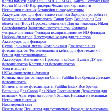
Карты памяти
Карты SD / SDHC / SDXC
Карты Compact Flash
Карты MicroSD
Картридеры
Чехлы для карт памяти
Источники питания
Батарейки и аккумуляторы
Аккумуляторы для фото-видео техники
Зарядные устройства
Беззеркальные фотоаппараты
Canon
Sony
Все бренды
Без
объектива (Body)
Профессиональные
Для начинающих
Nikon
Светофильтры
Защитные светофильтры
Фильтры
ультрафиолетовые
Фильтры поляризационные
ND-фильтры
Наборы фильтров
Переходные кольца для фильтров
Аксессуары для фильтров
Сумки, рюкзаки, чехлы
Фоторюкзаки
Для зеркальных
фотоаппаратов
Фоточемоданы и кейсы для фототехники
Ремни для фотоаппаратов
Аксессуары
Наглазники
Провода и кабели
Пульты ДУ для
фотоаппаратов
Клетки для фотоаппаратов
Уход и защита
USB-накопители и флэшки
Компактные фотоаппараты
Canon
Fujifilm
Все бренды
Детские
фотоаппараты
Моментальные фотоаппараты
Fujifilm Instax
Все бренды
Вспышки
Для Canon
Для Nikon
Рассеиватели
Держатели для
вспышек
Адаптеры на горячий башмак
Насадки на вспышки
Источники питания
Накамерный свет
Печать фото
Принтеры для фотопечати
Расходные материалы