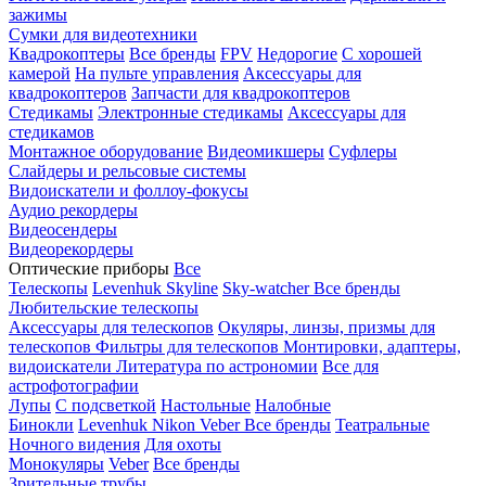
зажимы
Сумки для видеотехники
Квадрокоптеры
Все бренды
FPV
Недорогие
С хорошей
камерой
На пульте управления
Аксессуары для
квадрокоптеров
Запчасти для квадрокоптеров
Стедикамы
Электронные стедикамы
Аксессуары для
стедикамов
Монтажное оборудование
Видеомикшеры
Суфлеры
Слайдеры и рельсовые системы
Видоискатели и фоллоу-фокусы
Аудио рекордеры
Видеосендеры
Видеорекордеры
Оптические приборы
Все
Телескопы
Levenhuk Skyline
Sky-watcher
Все бренды
Любительские телескопы
Аксессуары для телескопов
Окуляры, линзы, призмы для
телескопов
Фильтры для телескопов
Монтировки, адаптеры,
видоискатели
Литература по астрономии
Все для
астрофотографии
Лупы
С подсветкой
Настольные
Налобные
Бинокли
Levenhuk
Nikon
Veber
Все бренды
Театральные
Ночного видения
Для охоты
Монокуляры
Veber
Все бренды
Зрительные трубы