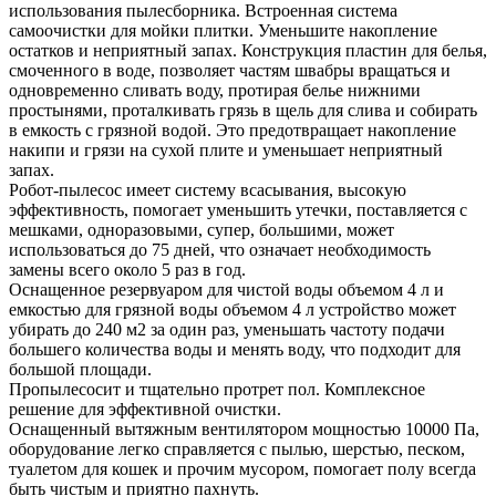
использования пылесборника. Встроенная система
самоочистки для мойки плитки. Уменьшите накопление
остатков и неприятный запах. Конструкция пластин для белья,
смоченного в воде, позволяет частям швабры вращаться и
одновременно сливать воду, протирая белье нижними
простынями, проталкивать грязь в щель для слива и собирать
в емкость с грязной водой. Это предотвращает накопление
накипи и грязи на сухой плите и уменьшает неприятный
запах.
Робот-пылесос имеет систему всасывания, высокую
эффективность, помогает уменьшить утечки, поставляется с
мешками, одноразовыми, супер, большими, может
использоваться до 75 дней, что означает необходимость
замены всего около 5 раз в год.
Оснащенное резервуаром для чистой воды объемом 4 л и
емкостью для грязной воды объемом 4 л устройство может
убирать до 240 м2 за один раз, уменьшать частоту подачи
большего количества воды и менять воду, что подходит для
большой площади.
Пропылесосит и тщательно протрет пол. Комплексное
решение для эффективной очистки.
Оснащенный вытяжным вентилятором мощностью 10000 Па,
оборудование легко справляется с пылью, шерстью, песком,
туалетом для кошек и прочим мусором, помогает полу всегда
быть чистым и приятно пахнуть.