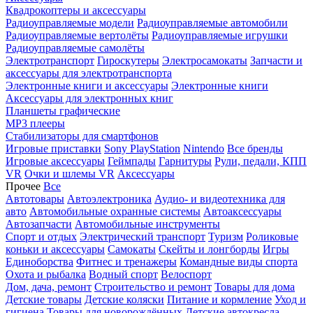
Квадрокоптеры и аксессуары
Радиоуправляемые модели
Радиоуправляемые автомобили
Радиоуправляемые вертолёты
Радиоуправляемые игрушки
Радиоуправляемые самолёты
Электротранспорт
Гироскутеры
Электросамокаты
Запчасти и
аксессуары для электротранспорта
Электронные книги и аксессуары
Электронные книги
Аксессуары для электронных книг
Планшеты графические
MP3 плееры
Стабилизаторы для смартфонов
Игровые приставки
Sony PlayStation
Nintendo
Все бренды
Игровые аксессуары
Геймпады
Гарнитуры
Рули, педали, КПП
VR
Очки и шлемы VR
Аксессуары
Прочее
Все
Автотовары
Автоэлектроника
Аудио- и видеотехника для
авто
Автомобильные охранные системы
Автоаксессуары
Автозапчасти
Автомобильные инструменты
Спорт и отдых
Электрический транспорт
Туризм
Роликовые
коньки и аксессуары
Самокаты
Скейты и лонгборды
Игры
Единоборства
Фитнес и тренажеры
Командные виды спорта
Охота и рыбалка
Водный спорт
Велоспорт
Дом, дача, ремонт
Строительство и ремонт
Товары для дома
Детские товары
Детские коляски
Питание и кормление
Уход и
гигиена
Товары для новорождённых
Детские автокресла