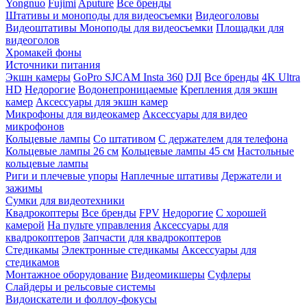
Yongnuo
Fujimi
Aputure
Все бренды
Штативы и моноподы для видеосъемки
Видеоголовы
Видеоштативы
Моноподы для видеосъемки
Площадки для
видеоголов
Хромакей фоны
Источники питания
Экшн камеры
GoPro
SJCAM
Insta 360
DJI
Все бренды
4K Ultra
HD
Недорогие
Водонепроницаемые
Крепления для экшн
камер
Аксессуары для экшн камер
Микрофоны для видеокамер
Аксессуары для видео
микрофонов
Кольцевые лампы
Со штативом
C держателем для телефона
Кольцевые лампы 26 см
Кольцевые лампы 45 см
Настольные
кольцевые лампы
Риги и плечевые упоры
Наплечные штативы
Держатели и
зажимы
Сумки для видеотехники
Квадрокоптеры
Все бренды
FPV
Недорогие
С хорошей
камерой
На пульте управления
Аксессуары для
квадрокоптеров
Запчасти для квадрокоптеров
Стедикамы
Электронные стедикамы
Аксессуары для
стедикамов
Монтажное оборудование
Видеомикшеры
Суфлеры
Слайдеры и рельсовые системы
Видоискатели и фоллоу-фокусы