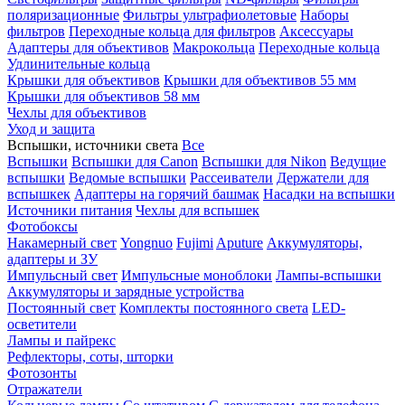
поляризационные
Фильтры ультрафиолетовые
Наборы
фильтров
Переходные кольца для фильтров
Аксессуары
Адаптеры для объективов
Макрокольца
Переходные кольца
Удлинительные кольца
Крышки для объективов
Крышки для объективов 55 мм
Крышки для объективов 58 мм
Чехлы для объективов
Уход и защита
Вспышки, источники света
Все
Вспышки
Вспышки для Canon
Вспышки для Nikon
Ведущие
вспышки
Ведомые вспышки
Рассеиватели
Держатели для
вспышкек
Адаптеры на горячий башмак
Насадки на вспышки
Источники питания
Чехлы для вспышек
Фотобоксы
Накамерный свет
Yongnuo
Fujimi
Aputure
Аккумуляторы,
адаптеры и ЗУ
Импульсный свет
Импульсные моноблоки
Лампы-вспышки
Аккумуляторы и зарядные устройства
Постоянный свет
Комплекты постоянного света
LED-
осветители
Лампы и пайрекс
Рефлекторы, соты, шторки
Фотозонты
Отражатели