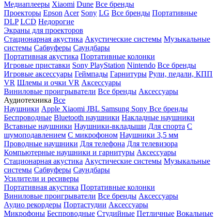
Медиаплееры
Xiaomi
Dune
Все бренды
Проекторы
Epson
Acer
Sony
LG
Все бренды
Портативные
DLP
LCD
Недорогие
Экраны для проекторов
Стационарная акустика
Акустические системы
Музыкальные
системы
Сабвуферы
Саундбары
Портативная акустика
Портативные колонки
Игровые приставки
Sony PlayStation
Nintendo
Все бренды
Игровые аксессуары
Геймпады
Гарнитуры
Рули, педали, КПП
VR
Шлемы и очки VR
Аксессуары
Виниловые проигрыватели
Все бренды
Аксессуары
Аудиотехника
Все
Наушники
Apple
Xiaomi
JBL
Samsung
Sony
Все бренды
Беспроводные
Bluetooth наушники
Накладные наушники
Вставные наушники
Наушники-вкладыши
Для спорта
С
шумоподавлением
С микрофоном
Наушники 3,5 мм
Проводные наушники
Для телефона
Для телевизора
Компьютерные наушники и гарнитуры
Аксессуары
Стационарная акустика
Акустические системы
Музыкальные
системы
Сабвуферы
Саундбары
Усилители и ресиверы
Портативная акустика
Портативные колонки
Виниловые проигрыватели
Все бренды
Аксессуары
Аудио рекордеры
Портастудии
Аксессуары
Микрофоны
Беспроводные
Студийные
Петличные
Вокальные