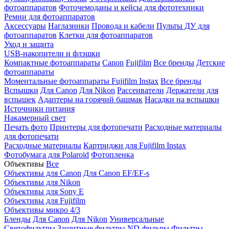
фотоаппаратов
Фоточемоданы и кейсы для фототехники
Ремни для фотоаппаратов
Аксессуары
Наглазники
Провода и кабели
Пульты ДУ для
фотоаппаратов
Клетки для фотоаппаратов
Уход и защита
USB-накопители и флэшки
Компактные фотоаппараты
Canon
Fujifilm
Все бренды
Детские
фотоаппараты
Моментальные фотоаппараты
Fujifilm Instax
Все бренды
Вспышки
Для Canon
Для Nikon
Рассеиватели
Держатели для
вспышек
Адаптеры на горячий башмак
Насадки на вспышки
Источники питания
Накамерный свет
Печать фото
Принтеры для фотопечати
Расходные материалы
для фотопечати
Расходные материалы
Картриджи для Fujifilm Instax
Фотобумага для Polaroid
Фотопленка
Объективы
Все
Объективы для Canon
Для Canon EF/EF-s
Объективы для Nikon
Объективы для Sony E
Объективы для Fujifilm
Объективы микро 4/3
Бленды
Для Canon
Для Nikon
Универсальные
Светофильтры
Защитные фильтры
ND-фильры
Фильтры