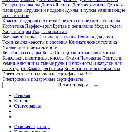
Товары для школы
Детский спорт
Детская комната
Детская
площадка
Игрушки и подарки
Куклы и пупсы
Развивающие
игры и хобби
Красота и здоровье
Аптека
Средства и предметы гигиены
Косметика
Парфюмерия
Бритье и депиляция
Уход за телом
Уход за лицом
Уход за волосами
Бытовая техника
Техника для кухни
Техника для дома
Техника для красоты и здоровья
Климатическая техника
Умный дом и безопасность
Белье и аксессуары
Белье
Солнцезащитные очки
Зонты
Кошельки, визитницы, кисеты
Сумки
Чемоданы
Портфели
Ремни
Ключницы
Умные ручки и блокноты
Шкатулки для
аксессуаров
Замки для багажа
Косметички и бьюти-кейсы
Электронные подарочные сертификаты
Все
Электронные подарочные сертификаты
Искать товары ...
Главная
Каталог
Статус заказа
Главная страница
Каталог товаров