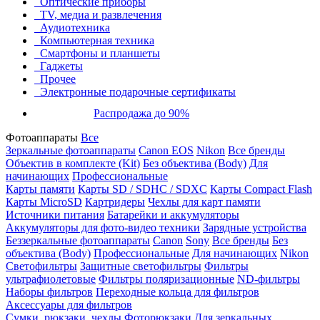
Оптические приборы
TV, медиа и развлечения
Аудиотехника
Компьютерная техника
Смартфоны и планшеты
Гаджеты
Прочее
Электронные подарочные сертификаты
Распродажа до 90%
Фотоаппараты
Все
Зеркальные фотоаппараты
Canon EOS
Nikon
Все бренды
Объектив в комплекте (Kit)
Без объектива (Body)
Для
начинающих
Профессиональные
Карты памяти
Карты SD / SDHC / SDXC
Карты Compact Flash
Карты MicroSD
Картридеры
Чехлы для карт памяти
Источники питания
Батарейки и аккумуляторы
Аккумуляторы для фото-видео техники
Зарядные устройства
Беззеркальные фотоаппараты
Canon
Sony
Все бренды
Без
объектива (Body)
Профессиональные
Для начинающих
Nikon
Светофильтры
Защитные светофильтры
Фильтры
ультрафиолетовые
Фильтры поляризационные
ND-фильтры
Наборы фильтров
Переходные кольца для фильтров
Аксессуары для фильтров
Сумки, рюкзаки, чехлы
Фоторюкзаки
Для зеркальных