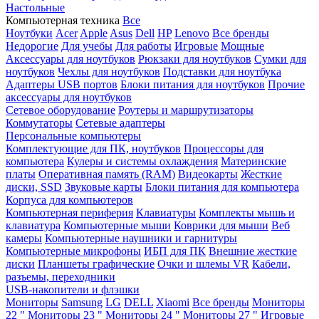
Настольные
Компьютерная техника
Все
Ноутбуки
Acer
Apple
Asus
Dell
HP
Lenovo
Все бренды
Недорогие
Для учебы
Для работы
Игровые
Мощные
Аксессуары для ноутбуков
Рюкзаки для ноутбуков
Сумки для
ноутбуков
Чехлы для ноутбуков
Подставки для ноутбука
Адаптеры USB портов
Блоки питания для ноутбуков
Прочие
аксессуары для ноутбуков
Сетевое оборудование
Роутеры и маршрутизаторы
Коммутаторы
Сетевые адаптеры
Персональные компьютеры
Комплектующие для ПК, ноутбуков
Процессоры для
компьютера
Кулеры и системы охлаждения
Материнские
платы
Оперативная память (RAM)
Видеокарты
Жесткие
диски, SSD
Звуковые карты
Блоки питания для компьютера
Корпуса для компьютеров
Компьютерная периферия
Клавиатуры
Комплекты мышь и
клавиатура
Компьютерные мыши
Коврики для мыши
Веб
камеры
Компьютерные наушники и гарнитуры
Компьютерные микрофоны
ИБП для ПК
Внешние жесткие
диски
Планшеты графические
Очки и шлемы VR
Кабели,
разъемы, переходники
USB-накопители и флэшки
Мониторы
Samsung
LG
DELL
Xiaomi
Все бренды
Мониторы
22 "
Мониторы 23 "
Мониторы 24 "
Мониторы 27 "
Игровые