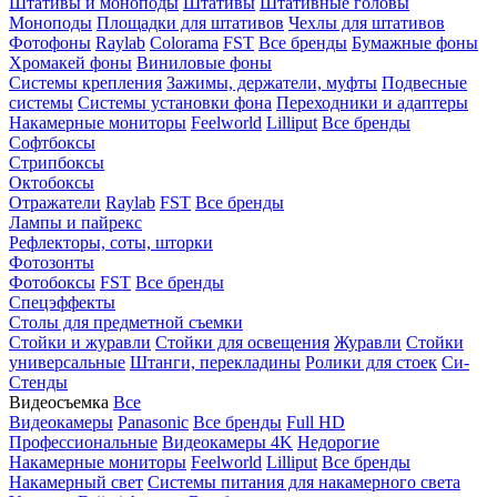
Штативы и моноподы
Штативы
Штативные головы
Моноподы
Площадки для штативов
Чехлы для штативов
Фотофоны
Raylab
Colorama
FST
Все бренды
Бумажные фоны
Хромакей фоны
Виниловые фоны
Системы крепления
Зажимы, держатели, муфты
Подвесные
системы
Системы установки фона
Переходники и адаптеры
Накамерные мониторы
Feelworld
Lilliput
Все бренды
Софтбоксы
Стрипбоксы
Октобоксы
Отражатели
Raylab
FST
Все бренды
Лампы и пайрекс
Рефлекторы, соты, шторки
Фотозонты
Фотобоксы
FST
Все бренды
Спецэффекты
Столы для предметной съемки
Стойки и журавли
Стойки для освещения
Журавли
Стойки
универсальные
Штанги, перекладины
Ролики для стоек
Си-
Стенды
Видеосъемка
Все
Видеокамеры
Panasonic
Все бренды
Full HD
Профессиональные
Видеокамеры 4K
Недорогие
Накамерные мониторы
Feelworld
Lilliput
Все бренды
Накамерный свет
Системы питания для накамерного света