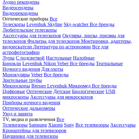
Аудио рекордеры
Видеосендеры
Видеорекордеры
Оптические приборы
Все
Телескопы
Levenhuk Skyline
Sky-watcher
Все бренды
Любительские телескопы
Аксессуары для телескопов
Окуляры, линзы, призмы для
телескопов
Фильтры для телескопов
Монтировки, адаптеры,
видоискатели
Литература по астрономии
Все для
астрофотографии
Лупы
С подсветкой
Настольные
Налобные
Бинокли
Levenhuk
Nikon
Veber
Все бренды
Театральные
Ночного видения
Для охоты
Монокуляры
Veber
Все бренды
Зрительные трубы
Микроскопы
Bresser
Levenhuk
Микромед
Все бренды
Цифровые
Оптические
Детские
Биологические
USB
микроскопы
Аксессуары для микроскопов
Приборы ночного видения
Оптические дальномеры
Уход и защита
TV, медиа и развлечения
Все
Телевизоры
Samsung
Xiaomi
Sony
Все телевизоры
Аксессуары
Кронштейны для телевизоров
Наушники для телевизора