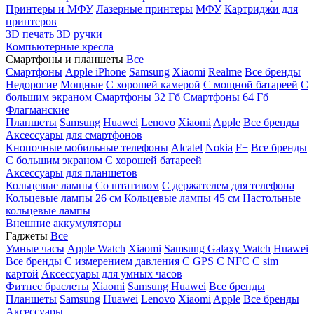
Принтеры и МФУ
Лазерные принтеры
МФУ
Картриджи для
принтеров
3D печать
3D ручки
Компьютерные кресла
Смартфоны и планшеты
Все
Смартфоны
Apple iPhone
Samsung
Xiaomi
Realme
Все бренды
Недорогие
Мощные
С хорошей камерой
С мощной батареей
С
большим экраном
Смартфоны 32 Гб
Смартфоны 64 Гб
Флагманские
Планшеты
Samsung
Huawei
Lenovo
Xiaomi
Apple
Все бренды
Аксессуары для смартфонов
Кнопочные мобильные телефоны
Alcatel
Nokia
F+
Все бренды
С большим экраном
С хорошей батареей
Аксессуары для планшетов
Кольцевые лампы
Со штативом
C держателем для телефона
Кольцевые лампы 26 см
Кольцевые лампы 45 см
Настольные
кольцевые лампы
Внешние аккумуляторы
Гаджеты
Все
Умные часы
Apple Watch
Xiaomi
Samsung Galaxy Watch
Huawei
Все бренды
C измерением давления
C GPS
C NFC
C sim
картой
Аксессуары для умных часов
Фитнес браслеты
Xiaomi
Samsung
Huawei
Все бренды
Планшеты
Samsung
Huawei
Lenovo
Xiaomi
Apple
Все бренды
Аксессуары