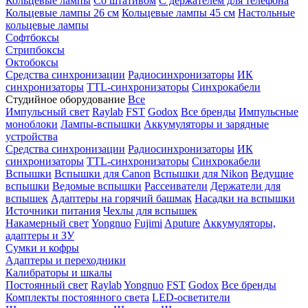
Кольцевые лампы
Со штативом
С держателем для телефона
Кольцевые лампы 26 см
Кольцевые лампы 45 см
Настольные
кольцевые лампы
Софтбоксы
Стрипбоксы
Октобоксы
Средства синхронизации
Радиосинхронизаторы
ИК
синхронизаторы
TTL-синхронизаторы
Синхрокабели
Студийное оборудование
Все
Импульсный свет
Raylab
FST
Godox
Все бренды
Импульсные
моноблоки
Лампы-вспышки
Аккумуляторы и зарядные
устройства
Средства синхронизации
Радиосинхронизаторы
ИК
синхронизаторы
TTL-синхронизаторы
Синхрокабели
Вспышки
Вспышки для Canon
Вспышки для Nikon
Ведущие
вспышки
Ведомые вспышки
Рассеиватели
Держатели для
вспышек
Адаптеры на горячий башмак
Насадки на вспышки
Источники питания
Чехлы для вспышек
Накамерный свет
Yongnuo
Fujimi
Aputure
Аккумуляторы,
адаптеры и ЗУ
Сумки и кофры
Адаптеры и переходники
Калибраторы и шкалы
Постоянный свет
Raylab
Yongnuo
FST
Godox
Все бренды
Комплекты постоянного света
LED-осветители