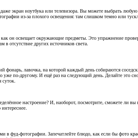
 даже экран ноутбука или телевизора. Вы можете выбрать любую
фотографии из-за плохого освещения: там слишком темно или ту
о, как он освещает окружающие предметы. Это упражнение прове
ам в отсутствие других источников света.
й фонарь, лавочка, на которой каждый день собираются соседск
 уже по-другому. И ещё раз на следующий день. Делайте это снов
я суток.
пределённое настроение? И, наоборот, посмотрите, сможете ли в
 интереснее.
и в фуд-фотографии. Запечатлейте блюдо, как если бы фото кра