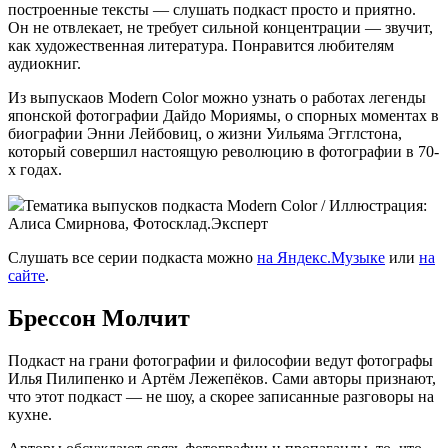
построенные тексты — слушать подкаст просто и приятно.
Он не отвлекает, не требует сильной концентрации — звучит,
как художественная литература. Понравится любителям
аудиокниг.
Из выпускаов Modern Color можно узнать о работах легенды
японской фотографии Дайдо Мориямы, о спорных моментах в
биографии Энни Лейбовиц, о жизни Уильяма Эгглстона,
который совершил настоящую революцию в фотографии в 70-
х годах.
Тематика выпусков подкаста Modern Color / Иллюстрация:
Алиса Смирнова, Фотосклад.Эксперт
Слушать все серии подкаста можно
на Яндекс.Музыке
или
на
сайте
.
Брессон Молчит
Подкаст на грани фотографии и философии ведут фотографы
Илья Пилипенко и Артём Лежепёков. Сами авторы признают,
что этот подкаст — не шоу, а скорее записанные разговоры на
кухне.