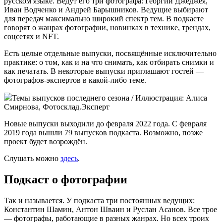
русском языке. Ведут его три фотографа: Георгий Джеджея,
Иван Водченко и Андрей Барышников. Ведущие выбирают
для передач максимально широкий спектр тем. В подкасте
говорят о жанрах фотографии, новинках в технике, трендах,
соцсетях и NFT.
Есть целые отдельные выпуски, посвящённые исключительно
практике: о том, как и на что снимать, как отбирать снимки и
как печатать. В некоторые выпуски приглашают гостей —
фотографов-экспертов в какой-либо теме.
Темы выпусков последнего сезона / Иллюстрация: Алиса
Смирнова, Фотосклад.Эксперт
Новые выпуски выходили до февраля 2022 года. С февраля
2019 года вышли 79 выпусков подкаста. Возможно, позже
проект будет возрождён.
Слушать можно
здесь
.
Подкаст о фотографии
Так и называется. У подкаста три постоянных ведущих:
Константин Шамин, Антон Шваин и Руслан Асанов. Все трое
— фотографы, работающие в разных жанрах. Но всех троих