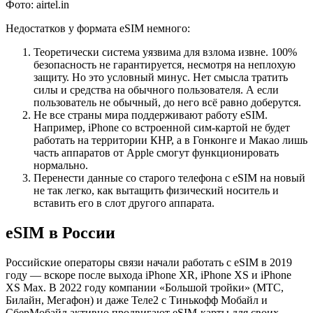
Фото: airtel.in
Недостатков у формата eSIM немного:
Теоретически система уязвима для взлома извне. 100%
безопасность не гарантируется, несмотря на неплохую
защиту. Но это условный минус. Нет смысла тратить
силы и средства на обычного пользователя. А если
пользователь не обычный, до него всё равно доберутся.
Не все страны мира поддерживают работу eSIM.
Например, iPhone со встроенной сим-картой не будет
работать на территории КНР, а в Гонконге и Макао лишь
часть аппаратов от Apple смогут функционировать
нормально.
Перенести данные со старого телефона с eSIM на новый
не так легко, как вытащить физический носитель и
вставить его в слот другого аппарата.
eSIM в России
Российские операторы связи начали работать с eSIM в 2019
году — вскоре после выхода iPhone XR, iPhone XS и iPhone
XS Max. В 2022 году компании «Большой тройки» (МТС,
Билайн, Мегафон) и даже Теле2 с Тинькофф Мобайл и
СберМобайл активно продвигают eSIM-карты для своих