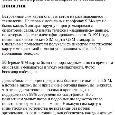
понятия
Встроенные сим-карты стали ответом на развивающиеся
технологии. На первых мобильных телефонах SIM-карт не
было: каждый аппарат вручную программировался
оператором связи. В память телефона «зашивались» данные,
по которым абонент идентифицировался в сети. В 1991 году
появились классические SIM-карты GSM-стандарта.
Счастливые пользователи получали физическую пластиковую
карту с микросхемой и могли устанавливать её в любой
мобильный телефон.
Первые SIM-карты были полноразмерными, но со временем
они стали уменьшаться в угоду компактности. Фото:
bootcamp.uxdesign.cc
Дальнейшая эволюция превратила большие симки в mini-SIM,
а потом в micro-SIM и привычные сегодня nano-SIM. Кажется,
что этого достаточно: нано-симки крошечные, их
поддерживают 99% современных смартфонов. Но с
появлением умных часов и подобных им гаджетов стало
понятно, что даже нано — много. Никакую сим-карту в
миниатюрные устройства не вставишь без потери
эргономики. А если вставишь, как обеспечить каждый девайс