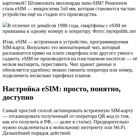
карточкой? Штамповать миллиарды nano-SIM? Решением
стала eSIM — микросхема 5х6 мм, которая становится частью
устройства ещё на стадии его производства.
В отличие от девайсов 1988 года, смартфоны с eSIM не
привязаны к одному номеру и оператору. Фото: myrepublic.net
Итак, eSIM — встроенная в устройство, программируемая
SIM-карта. Визуально это миниатюрный чип, который
распаивается прямо на плате смартфона или другого умного
гаджета. eSIM не производится на пластиковом носителе — её
нельзя вытащить, переставить. Чип хранит данные и
обновляется удалённо: можно сменить оператора или номер,
подключить несколько тарифных планов.
Настройка eSIM: просто, понятно,
доступно
Самый простой способ активировать встроенную SIM-карту
— отсканировать полученный от оператора QR-код (о том,
как его получить в РФ, — далее в статье). Предварительно
нужно подключиться к мобильному интернету или Wi-Fi.
Дальнейший порядок действий: