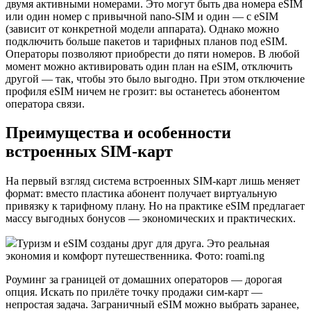
двумя активными номерами. Это могут быть два номера eSIM
или один номер с привычной nano-SIM и один — с eSIM
(зависит от конкретной модели аппарата). Однако можно
подключить больше пакетов и тарифных планов под eSIM.
Операторы позволяют приобрести до пяти номеров. В любой
момент можно активировать один план на eSIM, отключить
другой — так, чтобы это было выгодно. При этом отключение
профиля eSIM ничем не грозит: вы останетесь абонентом
оператора связи.
Преимущества и особенности
встроенных SIM-карт
На первый взгляд система встроенных SIM-карт лишь меняет
формат: вместо пластика абонент получает виртуальную
привязку к тарифному плану. Но на практике eSIM предлагает
массу выгодных бонусов — экономических и практических.
Туризм и eSIM созданы друг для друга. Это реальная
экономия и комфорт путешественника. Фото: roami.ng
Роуминг за границей от домашних операторов — дорогая
опция. Искать по прилёте точку продажи сим-карт —
непростая задача. Заграничный eSIM можно выбрать заранее,