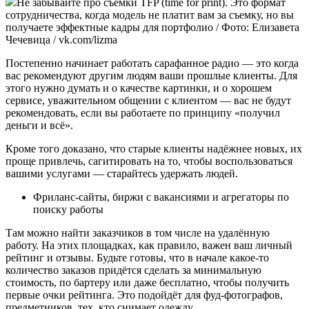
Не забывайте про съемки TFP (time for print). Это формат
сотрудничества, когда модель не платит вам за съемку, но вы
получаете эффектные кадры для портфолио / Фото: Елизавета
Чечевица / vk.com/lizma
Постепенно начинает работать сарафанное радио — это когда
вас рекомендуют другим людям ваши прошлые клиенты. Для
этого нужно думать и о качестве картинки, и о хорошем
сервисе, уважительном общении с клиентом — вас не будут
рекомендовать, если вы работаете по принципу «получил
деньги и всё».
Кроме того доказано, что старые клиенты надёжнее новых, их
проще привлечь, сагитировать на то, чтобы воспользоваться
вашими услугами — старайтесь удержать людей.
Фриланс-сайты, биржи с вакансиями и агрегаторы по
поиску работы
Там можно найти заказчиков в том числе на удалённую
работу. На этих площадках, как правило, важен ваш личный
рейтинг и отзывы. Будьте готовы, что в начале какое-то
количество заказов придётся сделать за минимальную
стоимость, по бартеру или даже бесплатно, чтобы получить
первые очки рейтинга. Это подойдёт для фуд-фотографов,
предметников, тех, кто снимает одежду.