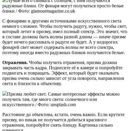
Лучше всего снимать с солнцем, с ним получаются
радужные блики. От фонаря могут получаться просто белые
блики / Фото: glamourmagazine.co.uk
С фонарями и другими источниками искусственного света
немного сложнее. Чтобы получить радугу, нужно, чтобы свет,
который летит в призму, имел полный спектр. Это значит, что
в составе должны быть волны разной длины — иначе призме
будет нечего рассеивать и радуги не будет. А у недорогих
фонарей свет может содержать волны не всего спектра,
поэтому иногда вместо радужных бликов получаются белые.
Отражения.
Чтобы получить отражения, призма должна
закрывать часть кадра. Поднесите её к камере и попробуйте
подвигать и повращать. Эффект, который будет оказывать
призма очень сильно зависит от угла поворота, направления
света и близости к объективу.
Призма любит свет. Самые интересные эффекты можно
получить там, где много света: солнечного или
искусственного / Фото: unsplash.com
Расстояние до объектива, кстати, очень важно. Если крутите
призму, но никак не получается добиться красивого
отражения, попробуйте снять бленду. Картинка сильно
изменится.