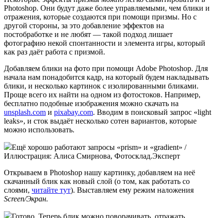
Photoshop. Они будут даже более управляемыми, чем блики и
отражения, которые создаются при помощи призмы. Но с
другой стороны, за это добавление эффектов на
постобработке и не любят — такой подход лишает
фотографию некой спонтанности и элемента игры, который
как раз даёт работа с призмой.
Добавляем блики на фото при помощи Adobe Photoshop. Для
начала нам понадобится кадр, на который будем накладывать
блики, и несколько картинок с изолированными бликами.
Проще всего их найти на одном из фотостоков. Например,
бесплатно подобные изображения можно скачать на
unsplash.com
и
pixabay.com
. Вводим в поисковый запрос «light
leaks», и сток выдаёт несколько сотен вариантов, которые
можно использовать.
Ещё хорошо работают запросы «prism» и «gradient» /
Иллюстрация: Алиса Смирнова, Фотосклад.Эксперт
Открываем в Photoshop нашу картинку, добавляем на неё
скачанный блик как новый слой (о том, как работать со
слоями,
читайте тут
). Выставляем ему режим наложения
Screen/Экран.
Готово. Теперь блик можно поворачивать, отражать,