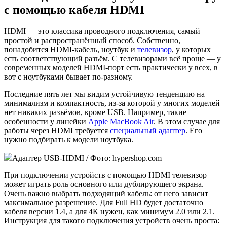
с помощью кабеля HDMI
HDMI — это классика проводного подключения, самый
простой и распространённый способ. Собственно,
понадобится HDMI-кабель, ноутбук и
телевизор
, у которых
есть соответствующий разъём. С телевизорами всё проще — у
современных моделей HDMI-порт есть практически у всех, в
вот с ноутбуками бывает по-разному.
Последние пять лет мы видим устойчивую тенденцию на
минимализм и компактность, из-за которой у многих моделей
нет никаких разъёмов, кроме USB. Например, такие
особенности у линейки
Apple MacBook Air
. В этом случае для
работы через HDMI требуется
специальный адаптер
. Его
нужно подбирать к модели ноутбука.
Адаптер USB-HDMI / Фото: hypershop.com
При подключении устройств с помощью HDMI телевизор
может играть роль основного или дублирующего экрана.
Очень важно выбрать подходящий кабель: от него зависит
максимальное разрешение. Для Full HD будет достаточно
кабеля версии 1.4, а для 4К нужен, как минимум 2.0 или 2.1.
Инструкция для такого подключения устройств очень проста: