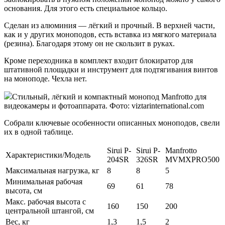
основания. Для этого есть специальное кольцо.
Сделан из алюминия — лёгкий и прочный. В верхней части,
как и у других моноподов, есть вставка из мягкого материала
(резина). Благодаря этому он не скользит в руках.
Кроме переходника в комплект входит блокиратор для
штативной площадки и инструмент для подтягивания винтов
на моноподе. Чехла нет.
Стильный, лёгкий и компактный монопод Manfrotto для
видеокамеры и фотоаппарата. Фото: viztarinternational.com
Собрали ключевые особенности описанных моноподов, свели
их в одной таблице.
Sirui P-
Sirui P-
Manfrotto
Характеристики/Модель
204SR
326SR
MVMXPRO500
Максимальная нагрузка, кг
8
8
5
Минимальная рабочая
69
61
78
высота, см
Макс. рабочая высота с
160
150
200
центральной штангой, см
Вес, кг
1,3
1,5
2