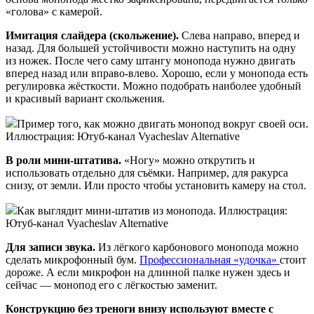
«голова» с камерой.
Имитация слайдера (скольжение).
Слева направо, вперед и
назад. Для большей устойчивости можно наступить на одну
из ножек. После чего саму штангу монопода нужно двигать
вперед назад или вправо-влево. Хорошо, если у монопода есть
регулировка жёсткости. Можно подобрать наиболее удобный
и красивый вариант скольжения.
Пример того, как можно двигать монопод вокруг своей оси.
Иллюстрация: Ютуб-канал Vyacheslav Alternative
В роли мини-штатива.
«Ногу» можно открутить и
использовать отдельно для съёмки. Например, для ракурса
снизу, от земли. Или просто чтобы установить камеру на стол.
Как выглядит мини-штатив из монопода. Иллюстрация:
Ютуб-канал Vyacheslav Alternative
Для записи звука.
Из лёгкого карбонового монопода можно
сделать микрофонный бум.
Профессиональная «удочка»
стоит
дороже. А если микрофон на длинной палке нужен здесь и
сейчас — монопод его с лёгкостью заменит.
Конструкцию без треноги внизу используют вместе с