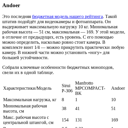
Andoer
Это последняя
бюджетная модель нашего рейтинга
. Такой
штатив подойдёт для видеокамеры и фотоаппарата. Он
выдерживает максимальную нагрузку 10 кг. Минимальная
рабочая высота — 51 см, максимальная — 169. У этой модели,
в отличие от предыдущих, есть уровень. С его помощью
можно определить, насколько ровно стоит камера. В
комплекте винт 1⁄4 — можно прикрутить практически любую
камеру. В нижней части можно установить «ногу» для
большей устойчивости.
Собрали ключевые особенности бюджетных моноподов,
свели их в одной таблице.
Manfrotto
Sirui
Характеристики/Модель
MPCOMPACT-
Andoer
P-306
BK
Максимальная нагрузка, кг
8
1
10
Минимальная рабочая
38
41
51
высота, см
Макс. рабочая высота с
154
131
169
центральной штангой, см