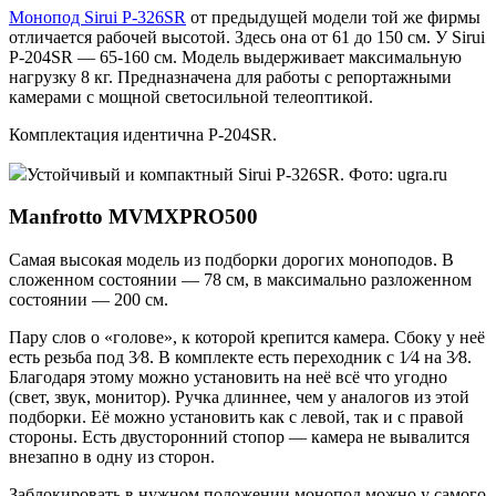
Монопод Sirui P-326SR
от предыдущей модели той же фирмы
отличается рабочей высотой. Здесь она от 61 до 150 см. У Sirui
P-204SR — 65-160 см. Модель выдерживает максимальную
нагрузку 8 кг. Предназначена для работы с репортажными
камерами с мощной светосильной телеоптикой.
Комплектация идентична P-204SR.
Устойчивый и компактный Sirui P-326SR. Фото: ugra.ru
Manfrotto MVMXPRO500
Самая высокая модель из подборки дорогих моноподов. В
сложенном состоянии — 78 см, в максимально разложенном
состоянии — 200 см.
Пару слов о «голове», к которой крепится камера. Сбоку у неё
есть резьба под 3⁄8. В комплекте есть переходник с 1⁄4 на 3⁄8.
Благодаря этому можно установить на неё всё что угодно
(свет, звук, монитор). Ручка длиннее, чем у аналогов из этой
подборки. Её можно установить как с левой, так и с правой
стороны. Есть двусторонний стопор — камера не вывалится
внезапно в одну из сторон.
Заблокировать в нужном положении монопод можно у самого