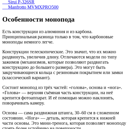
Sirui P-326SR
Manfrotto MVMXPRO500
Особенности монопода
Есть конструкции из алюминия и из карбона.
Принципиальная разница только в том, что карбоновые
моноподы немного легче.
Конструкции телескопические. Это значит, что их можно
раздвинуть, увеличив длину. Отличаются модели по типу
зажимов (механизмов, которые позволяют раздвигать
конструкцию до большего размера). Это могут быть
закручивающиеся кольца с резиновым покрытием или замки
(классический вариант).
Состоит монопод из трёх частей: «голова», основа и «нога».
«Голова» — верхняя съёмная часть конструкции, на неё
крепится фотоаппарат. И её помощью можно наклонять,
поворачивать камеру.
Основа — сама раздвижная штанга, 30–60 см в сложенном
состоянии. «Нога» — деталь, которая крепится к нижней
части основы. Это мини-тренога, которая позволяет моноподу
стоять более устойчиво на поверхности.