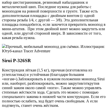
набор шестигранников, резиновый набалдашник и
металлический шип. Последние нужны для работы с
моноподом на ровной поверхности и грунте. Также есть
дополнительная площадка с двойным винтом (с одной
стороны резьба 1⁄4, с другой — 3⁄8). Эта дополнительная
площадка понадобится, если захочется превратить монопод в
мини-штатив. При этом двойной винт можно закрутить или
одной, или другой стороной вверх. В зависимости от того,
какая резьба нужна.
Прочный, мобильный монопод для съёмки. Иллюстрация:
Ютуб-канал Tracer Adventure
Sirui P-326SR
Конструкция лёгкая (1,5 кг), прочная (изготовлена из
углепластика) и устойчивая (благодаря большим
«ногам»).Заблокировать в нужном положении монопод Sirui
или, наоборот, разблокировать, можно закрутив/открутив
синий зажим около самой «ноги». Также можно управлять
степенью жёсткости хода. Сделать это можно с помощью
специального зажима в нижней части конструкции. Если его
полностью ослабить, ход будет очень свободным. А если
подтянуть, станет очень жёстким.