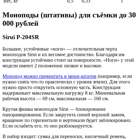
Вес, кг
0,5
0,33
1
Моноподы (штативы) для съёмки до 30
000 рублей
Sirui P-204SR
Большие, устойчивые «ноги» — отличительная черта
моноподов Sirui и их весомое достоинство. Благодаря им
конструкция устойчиво стоит на поверхности. «Ноги» у этой
модели имеют 2 положения: низкое и высокое.
Монопод можно превратить в мини-штатив
(например, если
нужно снять что-то практически с уровня земли). Для этого
нужно просто открутить основную часть. Конструкция
выдерживает максимальную нагрузку 8 кг. Минимальная
рабочая высота — 69 см, максимальная — 160 см.
Крутая фишка моноподов Sirui — блокирование
панорамирования. Если закрутить синий верхний зажим,
вращение по горизонтали и вертикали будет заблокировано.
Если ослабить его, то оно разблокируется.
В набор входит: сумка для переноски, наплечный ремень,