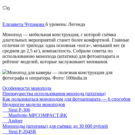
0
Елизавета Чупикова
6 уровень: Легенда
Монопод — мобильная конструкция, с которой съёмка
длительных мероприятий станет более комфортной. Главные
отличия от трипода: одна основная «нога», меньший вес (в
среднем до 2,5 кг), компактность. Собрали советы по
использованию монопода (штатива) для фотоаппарата и
рейтинг моделей, которые заслуживают внимания.
Монопод для камеры — полезная конструкция для
фотографа и оператора. Фото: 100india.in
Особенности монопода
Преимущества использования мнопода (штатива)
Как пользоваться моноподом для фотоаппарата — 6 способов
Недорогие модели моноподов
Sirui P-306
Manfrotto MPCOMPACT-BK
Andoer
Моноподы (штативы) для съёмки до 30 000 рублей
Sirui P-204SR