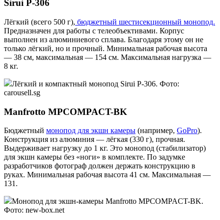
Sirui P-306
Лёгкий (всего 500 г),
бюджетный шестисекционный монопод.
Предназначен для работы с телеобъективами. Корпус
выполнен из алюминиевого сплава. Благодаря этому он не
только лёгкий, но и прочный. Минимальная рабочая высота
— 38 см, максимальная — 154 см. Максимальная нагрузка —
8 кг.
Лёгкий и компактный монопод Sirui P-306. Фото:
carousell.sg
Manfrotto MPCOMPACT-BK
Бюджетный
монопод для экшн камеры
(например,
GoPro
).
Конструкция из алюминия — лёгкая (330 г), прочная.
Выдерживает нагрузку до 1 кг. Это монопод (стабилизатор)
для экшн камеры без «ноги» в комплекте. По задумке
разработчиков фотограф должен держать конструкцию в
руках. Минимальная рабочая высота 41 см. Максимальная —
131.
Монопод для экшн-камеры Manfrotto MPCOMPACT-BK.
Фото: new-box.net