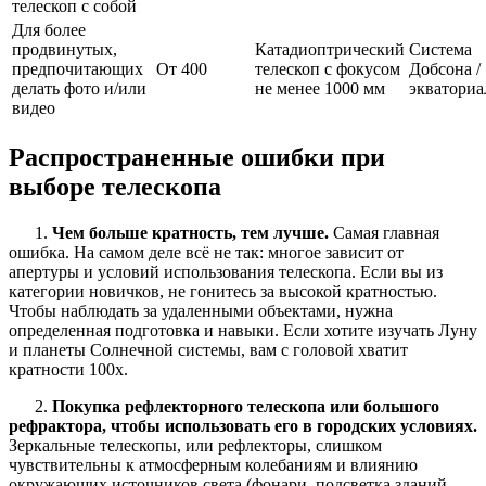
телескоп с собой
Для более
продвинутых,
Катадиоптрический
Система
предпочитающих
От 400
телескоп с фокусом
Добсона /
делать фото и/или
не менее 1000 мм
экваториа
видео
Распространенные ошибки при
выборе телескопа
1.
Чем больше кратность, тем лучше.
Самая главная
ошибка. На самом деле всё не так: многое зависит от
апертуры и условий использования телескопа. Если вы из
категории новичков, не гонитесь за высокой кратностью.
Чтобы наблюдать за удаленными объектами, нужна
определенная подготовка и навыки. Если хотите изучать Луну
и планеты Солнечной системы, вам с головой хватит
кратности 100х.
2.
Покупка рефлекторного телескопа или большого
рефрактора, чтобы использовать его в городских условиях.
Зеркальные телескопы, или рефлекторы, слишком
чувствительны к атмосферным колебаниям и влиянию
окружающих источников света (фонари, подсветка зданий —