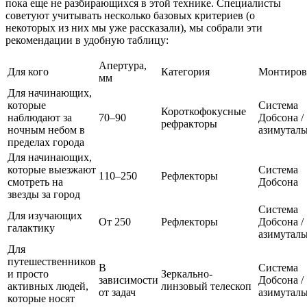
пока еще не разбирающихся в этой технике. Специалисты
советуют учитывать несколько базовых критериев (о
некоторых из них мы уже рассказали), мы собрали эти
рекомендации в удобную таблицу:
Апертура,
Для кого
Категория
Монтиров
мм
Для начинающих,
которые
Система
Короткофокусные
наблюдают за
70–90
Добсона /
рефракторы
ночным небом в
азимуталь
пределах города
Для начинающих,
которые выезжают
Система
110–250
Рефлекторы
смотреть на
Добсона
звезды за город
Система
Для изучающих
От 250
Рефлекторы
Добсона /
галактику
азимуталь
Для
путешественников
В
Система
и просто
Зеркально-
зависимости
Добсона /
активных людей,
линзовый телескоп
от задач
азимуталь
которые носят