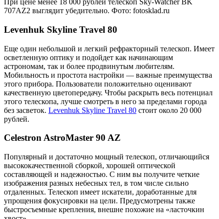
При цене менее 18 000 рублей телескоп Sky-Watcher BK
707AZ2 выглядит убедительно. Фото: fotosklad.ru
Levenhuk Skyline Travel 80
Еще один небольшой и легкий рефракторный телескоп. Имеет
осветленную оптику и подойдет как начинающим
астрономам, так и более продвинутым любителям.
Мобильность и простота настройки — важные преимущества
этого прибора. Пользователи положительно оценивают
качественную цветопередачу. Чтобы раскрыть весь потенциал
этого телескопа, лучше смотреть в него за пределами города
без засветок.
Levenhuk Skyline Travel 80
стоит около 20 000
рублей.
Celestron AstroMaster 90 AZ
Популярный и достаточно мощный телескоп, отличающийся
высококачественной сборкой, хорошей оптической
составляющей и надежностью. С ним вы получите четкие
изображения разных небесных тел, в том числе сильно
отдаленных. Телескоп имеет искатели, доработанные для
упрощения фокусировки на цели. Предусмотрены также
быстросъемные крепления, внешне похожие на «ласточкин
хвост».