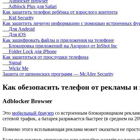
Adblocker Browser
Adblock Plus для Safari
Как защитить телефон ребёнка от взрослого контента
Kid Security
Как защитить личную информацию с помощью встроенных фу
Для Android
Для iOS
Как зашифровать файлы и приложения на телефоне
Блокировка приложений на Андроид от InShot Inc
Folder Lock для iPhone
Как защититься от прослушки телефона
Signal
Wickr Me
Защита от шпионских программ — McAfee Security
Как обезопасить телефон от рекламы и
Adblocker Browser
Это
мобильный браузер
со встроенным блокировщиком рекла
сетевой трафик, а батарея разряжается быстрее (в среднем на 20
Помимо этого всплывающая реклама может оказаться не прос
Если пользователь специально или случайно нажмёт на такое о