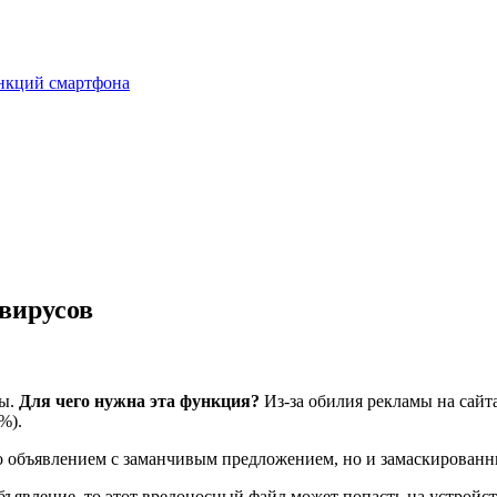
нкций смартфона
 вирусов
мы.
Для чего нужна эта функция?
Из-за обилия рекламы на сайт
%).
то объявлением с заманчивым предложением, но и замаскиров
бъявление, то этот вредоносный файл может попасть на устройст