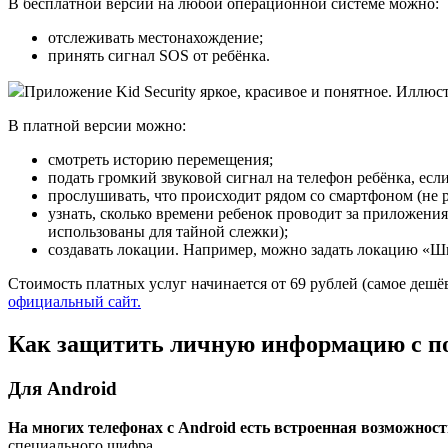
В бесплатной версии на любой операционной системе можно:
отслеживать местонахождение;
принять сигнал SOS от ребёнка.
Приложение Kid Security яркое, красивое и понятное. Иллюс
В платной версии можно:
смотреть историю перемещения;
подать громкий звуковой сигнал на телефон ребёнка, если
прослушивать, что происходит рядом со смартфоном (не р
узнать, сколько времени ребенок проводит за приложени
использованы для тайной слежки);
создавать локации. Например, можно задать локацию «Шк
Стоимость платных услуг начинается от 69 рублей (самое деш
официальный сайт.
Как защитить личную информацию с п
Для Android
На многих телефонах с Android есть встроенная возможнос
специального шифра.