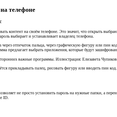
на телефоне
c
овать контент на своём телефоне. Это значит, что открыть выб
Пароль выбирает и устанавливает владелец телефона.
 через отпечаток пальца, через графическую фигуру или пин код
рамма предлагает выбрать приложения, которые будут зашифрова
осторонних важные программы. Иллюстрация: Елизавета Чупиков
дётся прикладывать палец, рисовать фигуру или вводить пин ко
 позволяет не просто установить пароль на нужные папки, а пере
e ID.