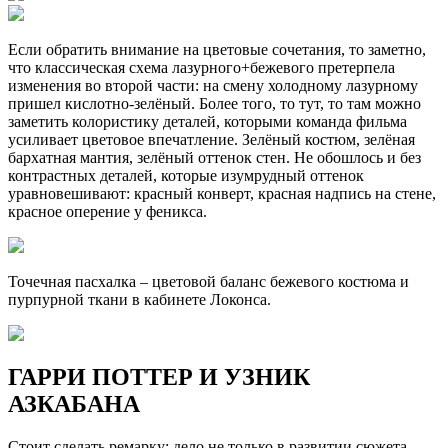
Если обратить внимание на цветовые сочетания, то заметно,
что классическая схема лазурного+бежевого претерпела
изменения во второй части: на смену холодному лазурному
пришел кислотно-зелёный. Более того, то тут, то там можно
заметить колористику деталей, которыми команда фильма
усиливает цветовое впечатление. Зелёный костюм, зелёная
бархатная мантия, зелёный оттенок стен. Не обошлось и без
контрастных деталей, которые изумрудный оттенок
уравновешивают: красный конверт, красная надпись на стене,
красное оперение у феникса.
Точечная пасхалка – цветовой баланс бежевого костюма и
пурпурной ткани в кабинете Локонса.
ГАРРИ ПОТТЕР И УЗНИК
АЗКАБАНА
Стоит сделать ремарку: дело не только в развитии сюжета —