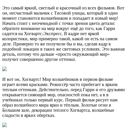
Это самый яркий, светлый и красочный из всех фильмов. Вот
он, несчастный мальчик с Тисовой улицы, который в один
момент становится волшебником и попадает в новый мир!
Начать стоит с неочевидной с точки зрения цвета детали:
обратите внимание на мир вокруг ещё до того, как Гарри
садится на Хогвартс-Экспресс. В кадре нет яркой
колористики, мир примерно такой, какой он есть на самом
деле. Примерно то же получили бы и вы, сделав кадр в
подобной локации в таких же световых условиях. Это важная
деталь, потому что дальше «просто окружающий мир»
получит совершенно другие оттенки.
И вот он, Хогвартс! Мир волшебников в первом фильме
играет всеми красками. Режиссёр часто прибегает к ярким
теплым оттенкам. Действительно, перед Гарри и его друзьями
открывается сияющий мир, опасностей пока нет, а в в
учебниках только первый курс. Первый фильм рисует нам
образ волшебного мира ярки и тёплым. Золотые огни в
Большом зале, декорации теплого Хогвартса, волшебные
сладости в ярких обертках.