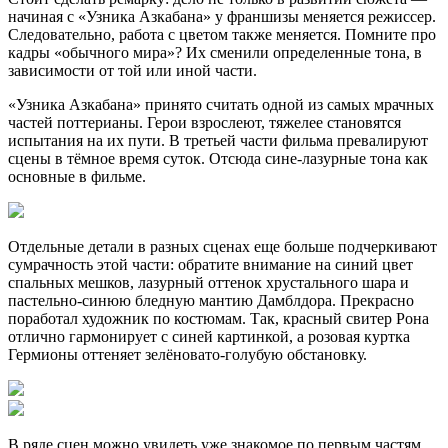
начиная с «Узника Азкабана» у франшизы меняется режиссер.
Следовательно, работа с цветом также меняется. Помните про
кадры «обычного мира»? Их сменили определенные тона, в
зависимости от той или иной части.
«Узника Азкабана» принято считать одной из самых мрачных
частей поттерианы. Герои взрослеют, тяжелее становятся
испытания на их пути. В третьей части фильма превалируют
сцены в тёмное время суток. Отсюда сине-лазурные тона как
основные в фильме.
Отдельные детали в разных сценах еще больше подчеркивают
сумрачность этой части: обратите внимание на синий цвет
спальных мешков, лазурный оттенок хрустального шара и
пастельно-синюю бледную мантию Дамблдора. Прекрасно
поработал художник по костюмам. Так, красный свитер Рона
отлично гармонирует с синей картинкой, а розовая куртка
Гермионы оттеняет зелёновато-голубую обстановку.
В ряде сцен можно увидеть уже знакомое по первым частям