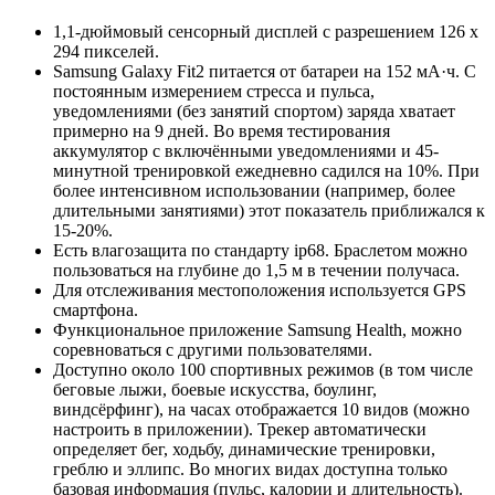
1,1-дюймовый сенсорный дисплей с разрешением 126 x
294 пикселей.
Samsung Galaxy Fit2 питается от батареи на 152 мА·ч. С
постоянным измерением стресса и пульса,
уведомлениями (без занятий спортом) заряда хватает
примерно на 9 дней. Во время тестирования
аккумулятор с включёнными уведомлениями и 45-
минутной тренировкой ежедневно садился на 10%. При
более интенсивном использовании (например, более
длительными занятиями) этот показатель приближался к
15-20%.
Есть влагозащита по стандарту ip68. Браслетом можно
пользоваться на глубине до 1,5 м в течении получаса.
Для отслеживания местоположения используется GPS
смартфона.
Функциональное приложение Samsung Health, можно
соревноваться с другими пользователями.
Доступно около 100 спортивных режимов (в том числе
беговые лыжи, боевые искусства, боулинг,
виндсёрфинг), на часах отображается 10 видов (можно
настроить в приложении). Трекер автоматически
определяет бег, ходьбу, динамические тренировки,
греблю и эллипс. Во многих видах доступна только
базовая информация (пульс, калории и длительность).