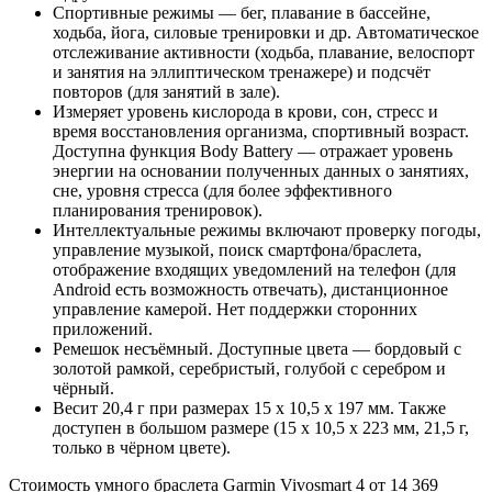
Спортивные режимы — бег, плавание в бассейне,
ходьба, йога, силовые тренировки и др. Автоматическое
отслеживание активности (ходьба, плавание, велоспорт
и занятия на эллиптическом тренажере) и подсчёт
повторов (для занятий в зале).
Измеряет уровень кислорода в крови, сон, стресс и
время восстановления организма, спортивный возраст.
Доступна функция Body Battery — отражает уровень
энергии на основании полученных данных о занятиях,
сне, уровня стресса (для более эффективного
планирования тренировок).
Интеллектуальные режимы включают проверку погоды,
управление музыкой, поиск смартфона/браслета,
отображение входящих уведомлений на телефон (для
Android есть возможность отвечать), дистанционное
управление камерой. Нет поддержки сторонних
приложений.
Ремешок несъёмный. Доступные цвета — бордовый с
золотой рамкой, серебристый, голубой с серебром и
чёрный.
Весит 20,4 г при размерах 15 x 10,5 x 197 мм. Также
доступен в большом размере (15 x 10,5 x 223 мм, 21,5 г,
только в чёрном цвете).
Стоимость умного браслета Garmin Vivosmart 4 от 14 369