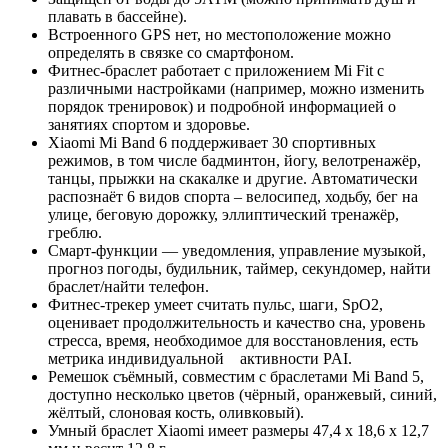
плавать в бассейне).
Встроенного GPS нет, но местоположение можно
определять в связке со смартфоном.
Фитнес-браслет работает с приложением Mi Fit с
различными настройками (например, можно изменить
порядок тренировок) и подробной информацией о
занятиях спортом и здоровье.
Xiaomi Mi Band 6 поддерживает 30 спортивных
режимов, в том числе бадминтон, йогу, велотренажёр,
танцы, прыжки на скакалке и другие. Автоматически
распознаёт 6 видов спорта – велосипед, ходьбу, бег на
улице, беговую дорожку, эллиптический тренажёр,
греблю.
Смарт-функции — уведомления, управление музыкой,
прогноз погоды, будильник, таймер, секундомер, найти
браслет/найти телефон.
Фитнес-трекер умеет считать пульс, шаги, SpO2,
оценивает продолжительность и качество сна, уровень
стресса, время, необходимое для восстановления, есть
метрика индивидуальной активности PAI.
Ремешок съёмный, совместим с браслетами Mi Band 5,
доступно несколько цветов (чёрный, оранжевый, синий,
жёлтый, слоновая кость, оливковый).
Умный браслет Xiaomi имеет размеры 47,4 x 18,6 x 12,7