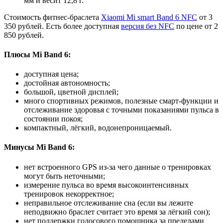
мм и весит 12,8 г.
Стоимость фитнес-браслета
Xiaomi Mi smart Band 6 NFC
от 3
350 рублей. Есть более доступная
версия без NFC
по цене от 2
850 рублей.
Плюсы Mi Band 6:
доступная цена;
достойная автономность;
большой, цветной дисплей;
много спортивных режимов, полезные смарт-функции и
отслеживание здоровья с точными показаниями пульса в
состоянии покоя;
компактный, лёгкий, водонепроницаемый.
Минусы Mi Band 6:
нет встроенного GPS из-за чего данные о тренировках
могут быть неточными;
измерение пульса во время высокоинтенсивных
тренировок некорректное;
неправильное отслеживание сна (если вы лежите
неподвижно браслет считает это время за лёгкий сон);
нет поддержки голосового помощника за пределами