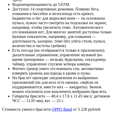
Водонепроницаемость до 5АТМ.
Доступно 14 спортивных режимов. Помимо бега,
плавания в бассейне и велосипеда есть крикет,
бадминтон и бег для жиросжигания — на основании
пульса, нужно часто смотреть на подсказки на экране,
например, чтобы увеличить темп. Автоматического
отслеживания нет. Для многих занятий доступны только
базовые показатели, например, для плавания —
длительность, калории, темп (без учёта стиля, пульса,
количества и частоты гребков).
Есть погода (но отображается только в приложении),
дыхательные упражнения, управление музыкой (во
время тренировки — нельзя), будильник, секундомер,
таймер, управление спуском затвора камеры.
Фитнес-трекер умеет отслеживать сон, автоматчики
измерять уровень кислорода в крови и пульс.
На браслет приходят уведомления из выбранных
приложений (не для всех есть иконки, смайлы не
поддерживаются, вместо них — квадраты). Звонок
можно отклонить или выключить вибрацию браслета.
Габариты браслета — 40,4 x 17,6 x 11,45 мм (с датчиком
ЧСС — 11,95 мм), вес — 22 г.
Стоимость умного браслета
OPPO Band
от 3 228 рублей.