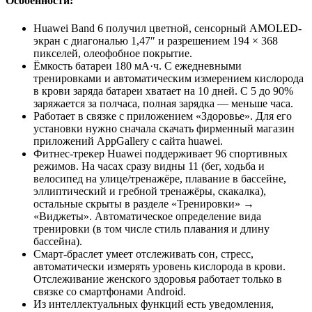
Особенности:
Huawei Band 6 получил цветной, сенсорный AMOLED-
экран с диагональю 1,47″ и разрешением 194 × 368
пикселей, олеофобное покрытие.
Ёмкость батареи 180 мА·ч. С ежедневными
тренировками и автоматическим измерением кислорода
в крови заряда батареи хватает на 10 дней. С 5 до 90%
заряжается за полчаса, полная зарядка — меньше часа.
Работает в связке с приложением «Здоровье». Для его
установки нужно сначала скачать фирменный магазин
приложений AppGallery с сайта huawei.
Фитнес-трекер Huawei поддерживает 96 спортивных
режимов. На часах сразу видны 11 (бег, ходьба и
велосипед на улице/тренажёре, плавание в бассейне,
эллиптический и гребной тренажёры, скакалка),
остальные скрыты в разделе «Тренировки» →
«Виджеты». Автоматическое определение вида
тренировки (в том числе стиль плавания и длину
бассейна).
Смарт-браслет умеет отслеживать сон, стресс,
автоматически измерять уровень кислорода в крови.
Отслеживание женского здоровья работает только в
связке со смартфонами Android.
Из интеллектуальных функций есть уведомления,