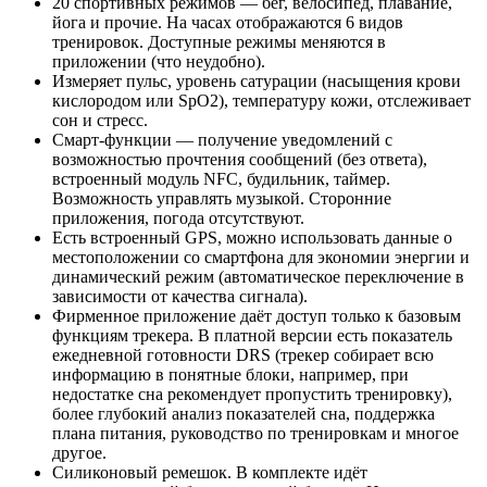
20 спортивных режимов — бег, велосипед, плавание,
йога и прочие. На часах отображаются 6 видов
тренировок. Доступные режимы меняются в
приложении (что неудобно).
Измеряет пульс, уровень сатурации (насыщения крови
кислородом или SpO2), температуру кожи, отслеживает
сон и стресс.
Смарт-функции — получение уведомлений с
возможностью прочтения сообщений (без ответа),
встроенный модуль NFC, будильник, таймер.
Возможность управлять музыкой. Сторонние
приложения, погода отсутствуют.
Есть встроенный GPS, можно использовать данные о
местоположении со смартфона для экономии энергии и
динамический режим (автоматическое переключение в
зависимости от качества сигнала).
Фирменное приложение даёт доступ только к базовым
функциям трекера. В платной версии есть показатель
ежедневной готовности DRS (трекер собирает всю
информацию в понятные блоки, например, при
недостатке сна рекомендует пропустить тренировку),
более глубокий анализ показателей сна, поддержка
плана питания, руководство по тренировкам и многое
другое.
Силиконовый ремешок. В комплекте идёт