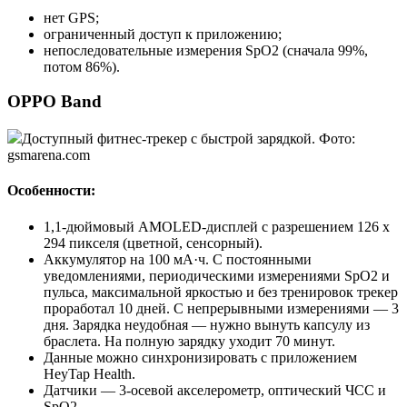
нет GPS;
ограниченный доступ к приложению;
непоследовательные измерения SpO2 (сначала 99%,
потом 86%).
OPPO Band
Доступный фитнес-трекер с быстрой зарядкой. Фото:
gsmarena.com
Особенности:
1,1-дюймовый AMOLED-дисплей с разрешением 126 x
294 пикселя (цветной, сенсорный).
Аккумулятор на 100 мА·ч. С постоянными
уведомлениями, периодическими измерениями SpO2 и
пульса, максимальной яркостью и без тренировок трекер
проработал 10 дней. С непрерывными измерениями — 3
дня. Зарядка неудобная — нужно вынуть капсулу из
браслета. На полную зарядку уходит 70 минут.
Данные можно синхронизировать с приложением
HeyTap Health.
Датчики — 3-осевой акселерометр, оптический ЧСС и
SpO2.