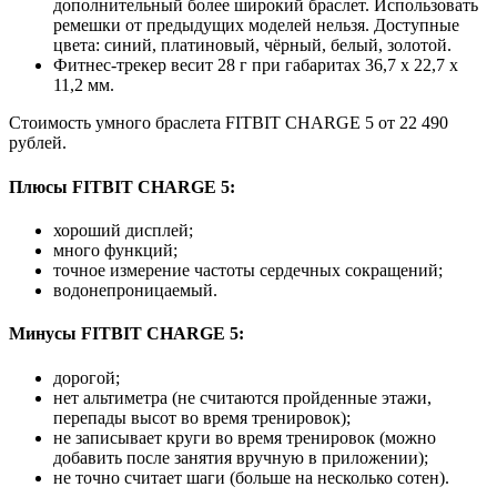
дополнительный более широкий браслет. Использовать
ремешки от предыдущих моделей нельзя. Доступные
цвета: синий, платиновый, чёрный, белый, золотой.
Фитнес-трекер весит 28 г при габаритах 36,7 х 22,7 х
11,2 мм.
Стоимость умного браслета FITBIT CHARGE 5 от 22 490
рублей.
Плюсы FITBIT CHARGE 5:
хороший дисплей;
много функций;
точное измерение частоты сердечных сокращений;
водонепроницаемый.
Минусы FITBIT CHARGE 5:
дорогой;
нет альтиметра (не считаются пройденные этажи,
перепады высот во время тренировок);
не записывает круги во время тренировок (можно
добавить после занятия вручную в приложении);
не точно считает шаги (больше на несколько сотен).