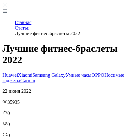
Главная
Статьи
Лучшие фитнес-браслеты 2022
Лучшие фитнес-браслеты
2022
Huawei
Xiaomi
Samsung Galaxy
Умные часы
OPPO
Носимые
гаджеты
Garmin
22 июня 2022
35935
0
0
0