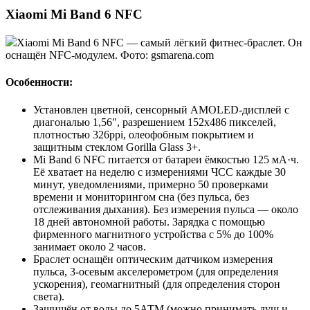
Xiaomi Mi Band 6 NFC
Xiaomi Mi Band 6 NFC — самый лёгкий фитнес-браслет. Он
оснащён NFC-модулем. Фото: gsmarena.com
Особенности:
Установлен цветной, сенсорный AMOLED-дисплей с
диагональю 1,56", разрешением 152x486 пикселей,
плотностью 326ppi, олеофобным покрытием и
защитным стеклом Gorilla Glass 3+.
Mi Band 6 NFC питается от батареи ёмкостью 125 мА·ч.
Её хватает на неделю с измерениями ЧСС каждые 30
минут, уведомлениями, примерно 50 проверками
времени и мониторингом сна (без пульса, без
отслеживания дыхания). Без измерения пульса — около
18 дней автономной работы. Зарядка с помощью
фирменного магнитного устройства с 5% до 100%
занимает около 2 часов.
Браслет оснащён оптическим датчиком измерения
пульса, 3-осевым акселерометром (для определения
ускорения), геомагнитный (для определения сторон
света).
Защищён от воды до 5АТМ (можно принимать душ и