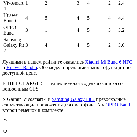
Vivosmart
1
2
3
4
2
2,4
4
Huawei
4
5
4
5
4
4,4
Band 6
OPPO
3
1
4
5
3
3,2
Band
Samsung
Galaxy Fit
3
4
4
5
2
3,6
2
Лучшими в нашем рейтинге оказались
Xiaomi Mi Band 6 NFC
и
Huawei Band 6
. Обе модели предлагают много функций по
доступной цене.
FITBIT CHARGE 5 — единственная модель из списка со
встроенным GPS.
У Garmin Vivosmart 4 и
Samsung Galaxy Fit 2
превосходные
сопутствующие приложения для смартфона. А у
OPPO Band
второй ремешок в комплекте.