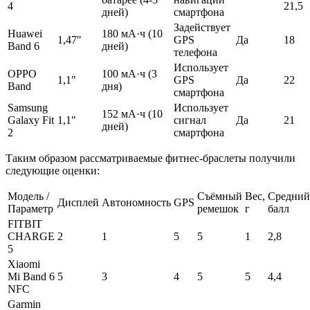
4
21,5
дней)
смартфона
Задействует
Huawei
180 мА·ч (10
1,47″
GPS
Да
18
Band 6
дней)
телефона
Использует
OPPO
100 мА·ч (3
1,1"
GPS
Да
22
Band
дня)
смартфона
Samsung
Использует
152 мА·ч (10
Galaxy Fit
1,1"
сигнал
Да
21
дней)
2
смартфона
Таким образом рассматриваемые фитнес-браслеты получили
следующие оценки:
Модель /
Съёмный
Вес,
Средний
Дисплей
Автономность
GPS
Параметр
ремешок
г
балл
FITBIT
CHARGE
2
1
5
5
1
2,8
5
Xiaomi
Mi Band 6
5
3
4
5
5
4,4
NFC
Garmin