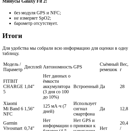
Минусы Galaxy Fit 2:
без модуля GPS и NFC;
не измеряет SpO2;
барометр отсутствует.
Итоги
Для удобства мы собрали всю информацию для оценки в одну
таблицу.
Модель /
Съёмный
Вес,
Дисплей
Автономность
GPS
Параметр
ремешок
г
Нет данных о
FITBIT
ёмкости
CHARGE
1,04"
аккумулятора
Встроенный
Да
28
5
(3 дня со 100
до 10%)
Xiaomi
Использует
125 мА·ч (7
Mi Band 6
1,56"
сигнал
Да
12,8
дней)
NFC
смартфона
Нет
Нет GPS и
Garmin
20,4
информации о
привязки к
Vivosmart
0,74"
Нет
/
батарее (4-5
навигации