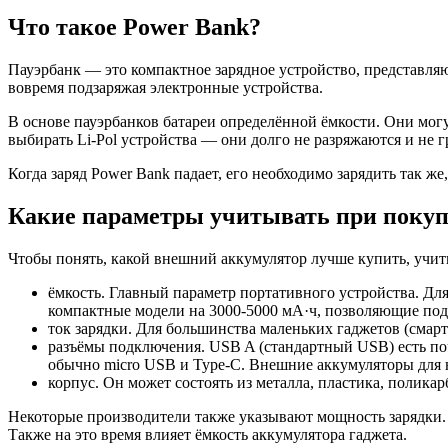
Что такое Power Bank?
Пауэрбанк — это компактное зарядное устройство, представляющ
вовремя подзаряжая электронные устройства.
В основе пауэрбанков батареи определённой ёмкости. Они мо
выбирать Li-Pol устройства — они долго не разряжаются и не 
Когда заряд Power Bank падает, его необходимо зарядить так 
Какие параметры учитывать при покуп
Чтобы понять, какой внешний аккумулятор лучше купить, учи
ёмкость. Главный параметр портативного устройства. Для 
компактные модели на 3000-5000 мА·ч, позволяющие под
ток зарядки. Для большинства маленьких гаджетов (смартф
разъёмы подключения. USB A (стандартный USB) есть по
обычно micro USB и Type-C. Внешние аккумуляторы для 
корпус. Он может состоять из металла, пластика, полик
Некоторые производители также указывают мощность зарядки. 
Также на это время влияет ёмкость аккумулятора гаджета.