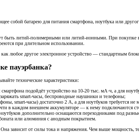
ее собой батарею для питания смартфона, ноутбука или другого 
гут быть литий-полимерными или литий-ионными. При покупке в
греются при длительном использовании.
же, как любое другое электронное устройство — стандартным бло
ке пауэрбанка?
тывайте технические характеристики:
смартфона подойдёт устройство на 10-20 тыс. мА·ч, а для ноутб
заряжать smart-часы, беспроводные наушники и телефоны;
оны, smart-часы) достаточно 2 А, а для ноутбуков требуется не м
чти в каждом внешнем аккумуляторе — к нему подключаются сто
ноутбуков дополнительно оснащаются переходниками под разные
арбоната или алюминия с анодным покрытием.
Она зависит от силы тока и напряжения. Чем выше мощность, те