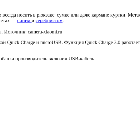
всегда носить в рюкзаке, сумке или даже кармане куртки. Мета
цветах —
синем
и
серебристом
.
 Источник: camera-xiaomi.ru
ой Quick Charge и microUSB. Функция Quick Charge 3.0 работае
уэрбанка производитель включил USB-кабель.