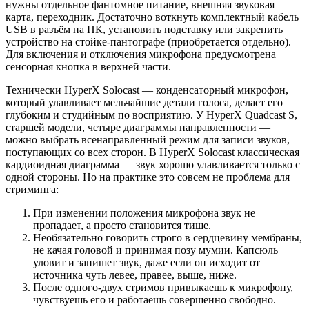
нужны отдельное фантомное питание, внешняя звуковая
карта, переходник. Достаточно воткнуть комплектный кабель
USB в разъём на ПК, установить подставку или закрепить
устройство на стойке-пантографе (приобретается отдельно).
Для включения и отключения микрофона предусмотрена
сенсорная кнопка в верхней части.
Технически HyperX Solocast — конденсаторный микрофон,
который улавливает мельчайшие детали голоса, делает его
глубоким и студийным по восприятию. У HyperX Quadcast S,
старшей модели, четыре диаграммы направленности —
можно выбрать всенаправленный режим для записи звуков,
поступающих со всех сторон. В HyperX Solocast классическая
кардиоидная диаграмма — звук хорошо улавливается только с
одной стороны. Но на практике это совсем не проблема для
стриминга:
При изменении положения микрофона звук не
пропадает, а просто становится тише.
Необязательно говорить строго в сердцевину мембраны,
не качая головой и принимая позу мумии. Капсюль
уловит и запишет звук, даже если он исходит от
источника чуть левее, правее, выше, ниже.
После одного-двух стримов привыкаешь к микрофону,
чувствуешь его и работаешь совершенно свободно.