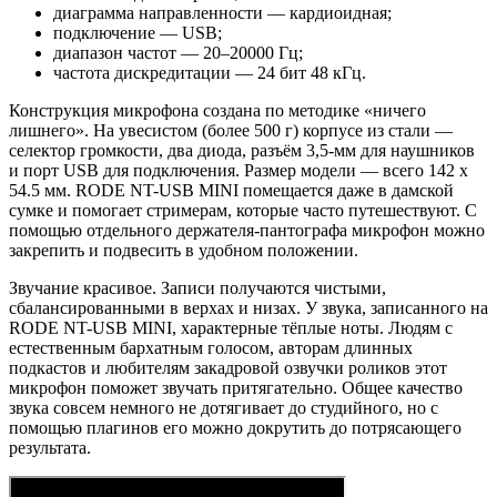
диаграмма направленности — кардиоидная;
подключение — USB;
диапазон частот — 20–20000 Гц;
частота дискредитации — 24 бит 48 кГц.
Конструкция микрофона создана по методике «ничего
лишнего». На увесистом (более 500 г) корпусе из стали —
селектор громкости, два диода, разъём 3,5-мм для наушников
и порт USB для подключения. Размер модели — всего 142 х
54.5 мм. RODE NT-USB MINI помещается даже в дамской
сумке и помогает стримерам, которые часто путешествуют. С
помощью отдельного держателя-пантографа микрофон можно
закрепить и подвесить в удобном положении.
Звучание красивое. Записи получаются чистыми,
сбалансированными в верхах и низах. У звука, записанного на
RODE NT-USB MINI, характерные тёплые ноты. Людям с
естественным бархатным голосом, авторам длинных
подкастов и любителям закадровой озвучки роликов этот
микрофон поможет звучать притягательно. Общее качество
звука совсем немного не дотягивает до студийного, но с
помощью плагинов его можно докрутить до потрясающего
результата.