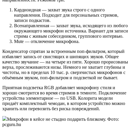
Кардиоидная — захват звука строго с одного
направления. Подходит для персональных стримов,
записи подкастов.
Всенаправленная — захват звука, исходящего из любого
окружающего микрофон источника. Вариант для записи
стрима с живым собеседником, группового интервью.
Mute — отключение микрофона.
Конденсатор спрятан за встроенным поп-фильтром, который
избавляет запись от свистящих и шипящих звуков. Общее
качество звучание — на четыре из пяти. Хорошо прорисованы
верха, прослеживаются низы. Немного не хватает глубины и
чистоты, но в пределах 10 тыс. р. сверхчистых микрофонов с
объёмным звуком, поп-фильтром и подсветкой не бывает.
Приятная подсветка RGB добавляет микрофону стиля и
хорошо смотрится во время стримов в темноте. Подключение
устройства элементарное — по USB. Колорита модели
придаёт комплектный чемодан, в котором устройство можно
хранить или перевозить без риска повреждений.
Микрофон в кейсе не стыдно подарить близкому. Фото:
pcguru.hu