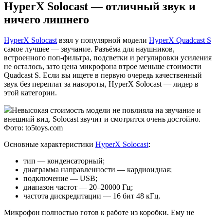
HyperX Solocast — отличный звук и
ничего лишнего
HyperX Solocast
взял у популярной модели
HyperX Quadcast S
самое лучшее — звучание. Разъёма для наушников,
встроенного поп-фильтра, подсветки и регулировки усиления
не осталось, зато цена микрофона втрое меньше стоимости
Quadcast S. Если вы ищете в первую очередь качественный
звук без переплат за навороты, HyperX Solocast — лидер в
этой категории.
Невысокая стоимость модели не повлияла на звучание и
внешний вид. Solocast звучит и смотрится очень достойно.
Фото: to5toys.com
Основные характеристики
HyperX Solocast
:
тип — конденсаторный;
диаграмма направленности — кардиоидная;
подключение — USB;
диапазон частот — 20–20000 Гц;
частота дискредитации — 16 бит 48 кГц.
Микрофон полностью готов к работе из коробки. Ему не