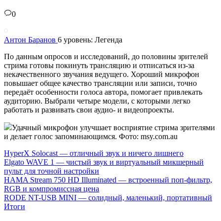
0
Антон Баранов
6 уровень: Легенда
По данным опросов и исследований, до половины зрителей
стрима готовы покинуть трансляцию и отписаться из-за
некачественного звучания ведущего. Хороший микрофон
повышает общее качество трансляции или записи, точно
передаёт особенности голоса автора, помогает привлекать
аудиторию. Выбрали четыре модели, с которыми легко
работать и развивать свои аудио- и видеопроекты.
Удачный микрофон улучшает восприятие стрима зрителями
и делает голос запоминающимся. Фото: msy.com.au
HyperX Solocast — отличный звук и ничего лишнего
Elgato WAVE 1 — чистый звук и виртуальный микшерный
пульт для точной настройки
HAMA Stream 750 HD Illuminated — встроенный поп-фильтр,
RGB и компромиссная цена
RODE NT-USB MINI — солидный, маленький, портативный
Итоги