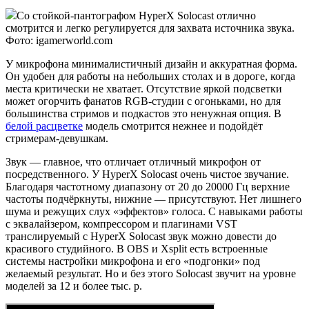
Со стойкой-пантографом HyperX Solocast отлично
смотрится и легко регулируется для захвата источника звука.
Фото: igamerworld.com
У микрофона минималистичный дизайн и аккуратная форма.
Он удобен для работы на небольших столах и в дороге, когда
места критически не хватает. Отсутствие яркой подсветки
может огорчить фанатов RGB-студии с огоньками, но для
большинства стримов и подкастов это ненужная опция. В
белой расцветке
модель смотрится нежнее и подойдёт
стримерам-девушкам.
Звук — главное, что отличает отличный микрофон от
посредственного. У HyperX Solocast очень чистое звучание.
Благодаря частотному диапазону от 20 до 20000 Гц верхние
частоты подчёркнуты, нижние — присутствуют. Нет лишнего
шума и режущих слух «эффектов» голоса. С навыками работы
с эквалайзером, компрессором и плагинами VST
транслируемый с HyperX Solocast звук можно довести до
красивого студийного. В OBS и Xsplit есть встроенные
системы настройки микрофона и его «подгонки» под
желаемый результат. Но и без этого Solocast звучит на уровне
моделей за 12 и более тыс. р.