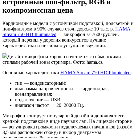
встроенный поп-фильтр, RGB и
компромиссная цена
Кардиоидные модели с устойчивой подставкой, подсветкой и
поп-фильтром в 90% случаев стоят дороже 10 тыс. р.
HAMA
Stream 750 HD Illuminated
— микрофон за 7600 рублей,
который перенял у дорогих конкурентов лучшие
характеристики и не сильно уступил в звучании.
Дизайн микрофона хорошо сочетается с геймерскими
стилями рабочей зоны стримера. Фото: hama.cz
Основные характеристики
HAMA Stream 750 HD Illuminated
:
тип — конденсаторный;
диаграмма направленности — кардиоидная,
всенаправленная;
подключение — USB;
диапазон частот — 20–20000 Гц.
Микрофон копирует популярный дизайн и дополняет его
крепкой подставкой в виде паучьих лап. На лицевой стороне
— регулировка громкости подключаемых наушников (разъём
3,5-мм расположен сбоку) и выбор диаграммы
направленности. Режимов три: