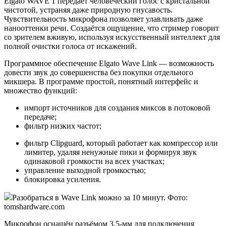
Elgato WAVE 1 передаёт человеческий голос с кристальной
чистотой, устраняя даже природную гнусавость.
Чувствительность микрофона позволяет улавливать даже
нанооттенки речи. Создаётся ощущение, что стример говорит
со зрителем вживую, используя искусственный интеллект для
полной очистки голоса от искажений.
Программное обеспечение Elgato Wave Link — возможность
довести звук до совершенства без покупки отдельного
микшера. В программе простой, понятный интерфейс и
множество функций:
импорт источников для создания миксов в потоковой
передаче;
фильтр низких частот;
фильтр Clipguard, который работает как компрессор или
лимитер, удаляя ненужные пики и формируя звук
одинаковой громкости на всех участках;
управление выходной громкостью;
блокировка усиления.
Разобраться в Wave Link можно за 10 минут. Фото:
tomshardware.com
Микрофон оснащён разъёмом 3,5-мм для подключения